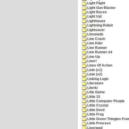
Light Flight
Light Gun Blaster
Light Races
Light Up!
Lighthouse
Lightning Robot
Lightsaver
Limonade
Line Crash
Line Kiler
Line Runner
Line Runner-24
Line-Up
Liner!
Lines Of Action
Linie (v1)
Linie (v2)
Linking Logic
Literature
Literki
Litle Game
Little 15
Little Computer People
Little Crystal
Little Devil
Little Frog
Little Green Thingies Fr
Little Princess
Liverpool