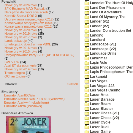
Poradniki
Lancelot The Hunt Of Hol
Nowe gry w 2026 roku
(1)
Land Der Pharaonen
SFX-Engine w MAD Pascalu
(3)
Narzędzie do tworzenia scrolli
(12)
Land Of Adventure
Kartridż Sparta DOS X
(6)
Land Of Mystery, The
Usprawnienia magnetofonu XC12
(12)
Lander (v1)
Konserwacja stacji dysków 1050
(19)
Lander (v2)
Konserwacja magnetofonu XC12
(15)
Nowe gry w 2020 roku
(2)
Lander Construction Set
Nowe gry w 2019 roku
(35)
Landing
Nowe gry w 2017 roku
(3)
Landlord
Larek pokazuje
(40)
Emulacja ZX Spectrum na VBXE
(26)
Landscape (v1)
Nowe gry w 2016 roku
(7)
Landscape (v2)
Nowe gry w 2015 roku
(4)
Language Drills
Partycjonowanie karty SIDE (APT/FAT16/FAT32)
Lankhmar
(1)
BMPVIEW
(34)
Lapin Vole
Atari ST dla opornych
(75)
Lapis Philosophorum Der 
Nowe gry w 2014 roku
(19)
Lapis Philosophorum The 
Tritone engine
(11)
QChan Engine
(6)
Larkanoid
Las Vegas
nowsze
starsze
Las Vegas 448
Las Vegas Casino
Emulatory
Laser Ants
Emulator Atari800Win
Emulator Atari800Win PLus 4.0 (Windows)
Laser Barrage
Emulator Atari++ (multiplatform)
Laser Beam
Emulator Altirra (Windows)
Laser Blaster
Biblioteka Atarowca
Laser Chess (v1)
Laser Chess (v2)
Laser Cycle
Laser Duell
Laser Game