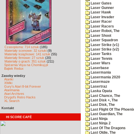
Laser Gates
Laser Gunner
Laser Hawk
Laser Invader
Laser Racer
Laser Racers
Laser Robot, The
Laser Shoot
Laser Squadron
Laser Strike (v1)
Czasopisma: 714 sztuk
(185)
Laser Strike (v2)
Materiały scenowe: 32 sztuki
(9)
Laser Tanks
Materiały książkowe: 141 sztuk
(55)
Materiały firmowe: 27 sztuk
(20)
Laser Tennis
Materiały o grach: 351 sztuk
(211)
Laser Wars
Spiżarnia Voya na Chomikuj.pl
Laserbase
Bajtek Redux
Lasermania
Zasoby wiedzy
Lasermania 2020
Atariki
Lasermaze
XWiki
Lasertraz
Gury's Atari 8-bit Forever
Atarimania
Laska Opata
Atari Archives
Last Chance, The
Drygol's Retro Hacks
Last Disk +, The
XL Search
Last Disk, The
Kontakt
Last Flight Of The Phoeni
Last Guardian, The
HI SCORE CAFÉ
Last Ninja
Last Ninja 2
Last Of The Dragons
Last Oldie, The