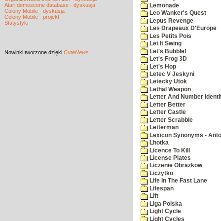
Atari demoscene database - dyskusja
Lemonade
Colony Mobile - dyskusja
Leo Wanker's Quest
Colony Mobile - projekt
Lepus Revenge
Statystyki
Les Drapeaux D'Europe
Les Petits Pois
Let It Swing
Let's Bubble!
Nowinki
tworzone dzięki
CuteNews
Let's Frog 3D
Let's Hop
Letec V Jeskyni
Letecky Utok
Lethal Weapon
Letter And Number Identif
Letter Better
Letter Castle
Letter Scrabble
Letterman
Lexicon Synonyms - Ant
Lhotka
Licence To Kill
License Plates
Liczenie Obrazkow
Liczytko
Life In The Fast Lane
Lifespan
Lift
Liga Polska
Light Cycle
Light Cycles