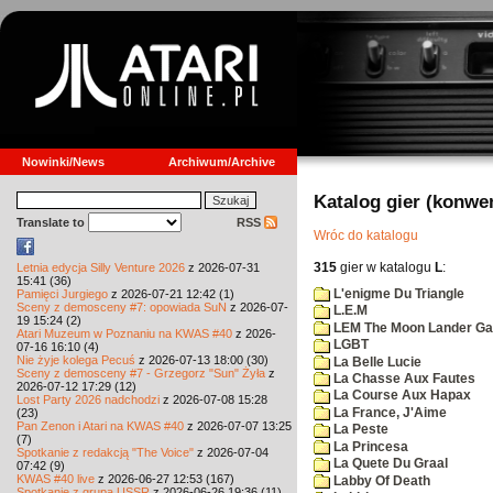
Nowinki/News
Archiwum/Archive
Katalog gier (konwe
Translate to
RSS
Wróc do katalogu
315
gier w katalogu
L
:
Letnia edycja Silly Venture 2026
z 2026-07-31
15:41 (36)
L'enigme Du Triangle
Pamięci Jurgiego
z 2026-07-21 12:42 (1)
Sceny z demosceny #7: opowiada SuN
z 2026-07-
L.E.M
19 15:24 (2)
LEM The Moon Lander G
Atari Muzeum w Poznaniu na KWAS #40
z 2026-
LGBT
07-16 16:10 (4)
Nie żyje kolega Pecuś
z 2026-07-13 18:00 (30)
La Belle Lucie
Sceny z demosceny #7 - Grzegorz "Sun" Żyła
z
La Chasse Aux Fautes
2026-07-12 17:29 (12)
La Course Aux Hapax
Lost Party 2026 nadchodzi
z 2026-07-08 15:28
La France, J'Aime
(23)
Pan Zenon i Atari na KWAS #40
z 2026-07-07 13:25
La Peste
(7)
La Princesa
Spotkanie z redakcją "The Voice"
z 2026-07-04
La Quete Du Graal
07:42 (9)
KWAS #40 live
z 2026-06-27 12:53 (167)
Labby Of Death
Spotkanie z grupą USSR
z 2026-06-26 19:36 (11)