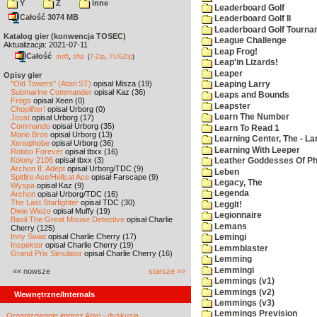
Y
Z
inne
Leaderboard Golf
Całość 3074 MB
Leaderboard Golf II
Leaderboard Golf Tourna
Katalog gier (konwencja TOSEC)
League Challenge
Aktualizacja: 2021-07-11
Leap Frog!
Całość
,
md5
sha
(
7-Zip
,
TUGZip
)
Leap'in Lizards!
Leaper
Opisy gier
"Old Towers" (Atari ST)
opisał Misza (19)
Leaping Larry
Submarine Commander
opisał Kaz (36)
Leaps and Bounds
Frogs
opisał Xeen (0)
Leapster
Choplifter!
opisał Urborg (0)
Learn The Number
Joust
opisał Urborg (17)
Commando
opisał Urborg (35)
Learn To Read 1
Mario Bros
opisał Urborg (13)
Learning Center, The - La
Xenophobe
opisał Urborg (36)
Learning With Leeper
Robbo Forever
opisał tbxx (16)
Kolony 2106
opisał tbxx (3)
Leather Goddesses Of P
Archon II: Adept
opisał Urborg/TDC (9)
Leben
Spitfire Ace/Hellcat Ace
opisał Farscape (9)
Legacy, The
Wyspa
opisał Kaz (9)
Legenda
Archon
opisał Urborg/TDC (16)
The Last Starfighter
opisał TDC (30)
Leggit!
Dwie Wieże
opisał Muffy (19)
Legionnaire
Basil The Great Mouse Detective
opisał Charlie
Lemans
Cherry (125)
Inny Świat
opisał Charlie Cherry (17)
Lemingi
Inspektor
opisał Charlie Cherry (19)
Lemmblaster
Grand Prix Simulator
opisał Charlie Cherry (16)
Lemming
Lemmingi
«« nowsze
starsze »»
Lemmings (v1)
Lemmings (v2)
Wewnętrzne/Internals
Lemmings (v3)
Lemmings Prevision
Organizowanie imprez Atari - dyskusja