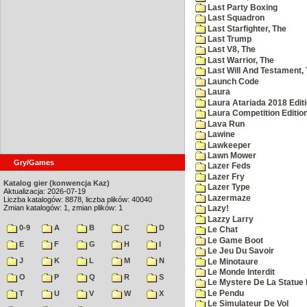
Last Party Boxing
Last Squadron
Last Starfighter, The
Last Trump
Last V8, The
Last Warrior, The
Last Will And Testament,
Launch Code
Laura
Laura Atariada 2018 Edit
Laura Competition Editio
Lava Run
Lawine
Lawkeeper
Lawn Mower
Gry/Games
Lazer Feds
Lazer Fry
Katalog gier (konwencja Kaz)
Lazer Type
Aktualizacja: 2026-07-19
Lazermaze
Liczba katalogów: 8878, liczba plików: 40040
Zmian katalogów: 1, zmian plików: 1
Lazy!
Lazzy Larry
0-9
A
B
C
D
Le Chat
Le Game Boot
E
F
G
H
I
Le Jeu Du Savoir
J
K
L
M
N
Le Minotaure
Le Monde Interdit
O
P
Q
R
S
Le Mystere De La Statue 
Le Pendu
T
U
V
W
X
Le Simulateur De Vol