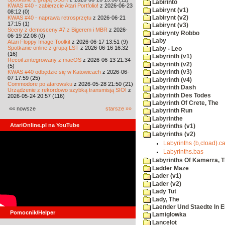
Labirinto
KWAS #40 - zabierzcie Atari Portfolio!
z 2026-06-23
Labirynt (v1)
08:12 (0)
KWAS #40 - naprawa retrosprzętu
z 2026-06-21
Labirynt (v2)
17:15 (1)
Labirynt (v3)
Sceny z demosceny #7 z Bigerem i MBR
z 2026-
Labirynty Robbo
06-19 22:08 (0)
Laby
Atari Floppy Image Toolkit
z 2026-06-17 13:51 (9)
Spotkanie online z grupą LST
z 2026-06-16 16:32
Laby - Leo
(16)
Labyrinth (v1)
Recoil zintegrowany z macOS
z 2026-06-13 21:34
Labyrinth (v2)
(5)
KWAS #40 odbędzie się w Katowicach
z 2026-06-
Labyrinth (v3)
07 17:59 (25)
Labyrinth (v4)
Commodore po atarowsku
z 2026-05-28 21:50 (21)
Labyrinth Dash
Urządzenie z rekordowo szybką transmisją SIO!
z
Labyrinth Des Todes
2026-05-24 20:57 (116)
Labyrinth Of Crete, The
«« nowsze
starsze »»
Labyrinth Run
Labyrinthe
AtariOnline.pl na YouTube
Labyrinths (v1)
Labyrinths (v2)
Labyrinths (b,cload).c
Labyrinths.bas
Labyrinths Of Kamerra, 
Ladder Maze
Lader (v1)
Lader (v2)
Lady Tut
Lady, The
Laender Und Staedte In 
Pomocnik/Helper
Lamiglowka
Lancelot