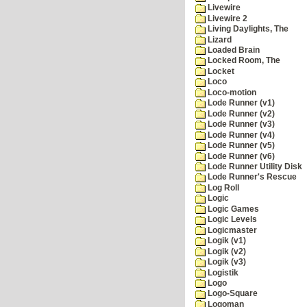
Livewire
Livewire 2
Living Daylights, The
Lizard
Loaded Brain
Locked Room, The
Locket
Loco
Loco-motion
Lode Runner (v1)
Lode Runner (v2)
Lode Runner (v3)
Lode Runner (v4)
Lode Runner (v5)
Lode Runner (v6)
Lode Runner Utility Disk
Lode Runner's Rescue
Log Roll
Logic
Logic Games
Logic Levels
Logicmaster
Logik (v1)
Logik (v2)
Logik (v3)
Logistik
Logo
Logo-Square
Logoman