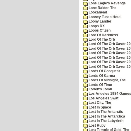
Lone Eagle's Revenge
Lone Raider, The
Lookahead
Looney Tunes Hotel
Loony Lander
Loops DX
Loops Of Zen
Lord Of Darkness
Lord Of The Orb
Lord Of The Orb Xaver 2
Lord Of The Orb Xaver 2
Lord Of The Orb Xaver 2
Lord Of The Orb Xaver 2
Lord Of The Orb Xaver 2
Lord Of The Orb Xaver 2
Lords Of Conquest
Lords Of Karma
Lords Of Midnight, The
Lords Of Time
Lorien's Tomb
Los Angeles 1984 Game
Los Angeles Swat
Lost City, The
Lost In Space
Lost In The Antarctic
Lost In The Antarctica
Lost In The Labyrinth
Lost Ruby
Lost Temple of Gold, The