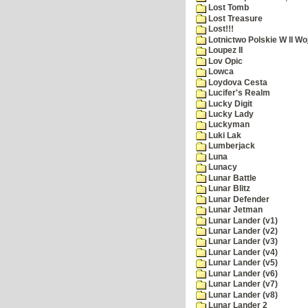
Lost Tomb
Lost Treasure
Lost!!!
Lotnictwo Polskie W II Wo
Loupez II
Lov Opic
Lowca
Loydova Cesta
Lucifer's Realm
Lucky Digit
Lucky Lady
Luckyman
Luki Lak
Lumberjack
Luna
Lunacy
Lunar Battle
Lunar Blitz
Lunar Defender
Lunar Jetman
Lunar Lander (v1)
Lunar Lander (v2)
Lunar Lander (v3)
Lunar Lander (v4)
Lunar Lander (v5)
Lunar Lander (v6)
Lunar Lander (v7)
Lunar Lander (v8)
Lunar Lander 2