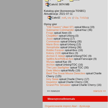
Całość 3074 MB
Katalog gier (konwencja TOSEC)
Aktualizacja: 2021-07-11
Całość
,
md5
sha
(
7-Zip
,
TUGZip
)
Opisy gier
"Old Towers" (Atari ST)
opisał Misza (19)
Submarine Commander
opisał Kaz (36)
Frogs
opisał Xeen (0)
Choplifter!
opisał Urborg (0)
Joust
opisał Urborg (17)
Commando
opisał Urborg (35)
Mario Bros
opisał Urborg (13)
Xenophobe
opisał Urborg (36)
Robbo Forever
opisał tbxx (16)
Kolony 2106
opisał tbxx (3)
Archon II: Adept
opisał Urborg/TDC (9)
Spitfire Ace/Hellcat Ace
opisał Farscape (9)
Wyspa
opisał Kaz (9)
Archon
opisał Urborg/TDC (16)
The Last Starfighter
opisał TDC (30)
Dwie Wieże
opisał Muffy (19)
Basil The Great Mouse Detective
opisał Charlie
Cherry (125)
Inny Świat
opisał Charlie Cherry (17)
Inspektor
opisał Charlie Cherry (19)
Grand Prix Simulator
opisał Charlie Cherry (16)
«« nowsze
starsze »»
Wewnętrzne/Internals
Organizowanie imprez Atari - dyskusja