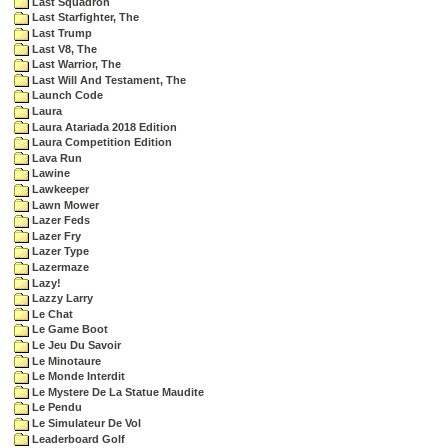
Last Squadron
Last Starfighter, The
Last Trump
Last V8, The
Last Warrior, The
Last Will And Testament, The
Launch Code
Laura
Laura Atariada 2018 Edition
Laura Competition Edition
Lava Run
Lawine
Lawkeeper
Lawn Mower
Lazer Feds
Lazer Fry
Lazer Type
Lazermaze
Lazy!
Lazzy Larry
Le Chat
Le Game Boot
Le Jeu Du Savoir
Le Minotaure
Le Monde Interdit
Le Mystere De La Statue Maudite
Le Pendu
Le Simulateur De Vol
Leaderboard Golf