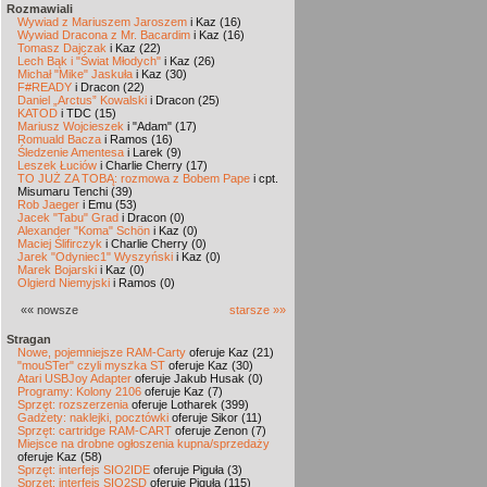
Rozmawiali
Wywiad z Mariuszem Jaroszem
i Kaz (16)
Wywiad Dracona z Mr. Bacardim
i Kaz (16)
Tomasz Dajczak
i Kaz (22)
Lech Bąk i "Świat Młodych"
i Kaz (26)
Michał "Mike" Jaskuła
i Kaz (30)
F#READY
i Dracon (22)
Daniel „Arctus” Kowalski
i Dracon (25)
KATOD
i TDC (15)
Mariusz Wojcieszek
i "Adam" (17)
Romuald Bacza
i Ramos (16)
Śledzenie Amentesa
i Larek (9)
Leszek Łuciów
i Charlie Cherry (17)
TO JUŻ ZA TOBĄ: rozmowa z Bobem Pape
i cpt.
Misumaru Tenchi (39)
Rob Jaeger
i Emu (53)
Jacek "Tabu" Grad
i Dracon (0)
Alexander "Koma" Schön
i Kaz (0)
Maciej Ślifirczyk
i Charlie Cherry (0)
Jarek "Odyniec1" Wyszyński
i Kaz (0)
Marek Bojarski
i Kaz (0)
Olgierd Niemyjski
i Ramos (0)
«« nowsze
starsze »»
Stragan
Nowe, pojemniejsze RAM-Carty
oferuje Kaz (21)
"mouSTer" czyli myszka ST
oferuje Kaz (30)
Atari USBJoy Adapter
oferuje Jakub Husak (0)
Programy: Kolony 2106
oferuje Kaz (7)
Sprzęt: rozszerzenia
oferuje Lotharek (399)
Gadżety: naklejki, pocztówki
oferuje Sikor (11)
Sprzęt: cartridge RAM-CART
oferuje Zenon (7)
Miejsce na drobne ogłoszenia kupna/sprzedaży
oferuje Kaz (58)
Sprzęt: interfejs SIO2IDE
oferuje Piguła (3)
Sprzęt: interfejs SIO2SD
oferuje Piguła (115)