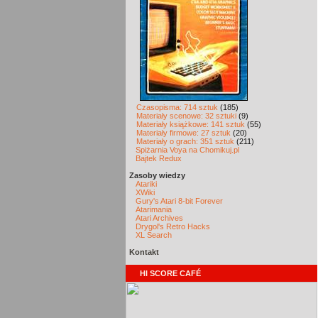
Czasopisma: 714 sztuk
(185)
Materiały scenowe: 32 sztuki
(9)
Materiały książkowe: 141 sztuk
(55)
Materiały firmowe: 27 sztuk
(20)
Materiały o grach: 351 sztuk
(211)
Spiżarnia Voya na Chomikuj.pl
Bajtek Redux
Zasoby wiedzy
Atariki
XWiki
Gury's Atari 8-bit Forever
Atarimania
Atari Archives
Drygol's Retro Hacks
XL Search
Kontakt
HI SCORE CAFÉ