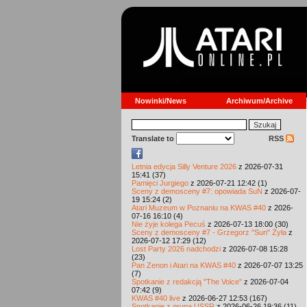
Nowinki/News
Archiwum/Archive
Translate to
RSS
Letnia edycja Silly Venture 2026
z 2026-07-31
15:41 (37)
Pamięci Jurgiego
z 2026-07-21 12:42 (1)
Sceny z demosceny #7: opowiada SuN
z 2026-07-
19 15:24 (2)
Atari Muzeum w Poznaniu na KWAS #40
z 2026-
07-16 16:10 (4)
Nie żyje kolega Pecuś
z 2026-07-13 18:00 (30)
Sceny z demosceny #7 - Grzegorz "Sun" Żyła
z
2026-07-12 17:29 (12)
Lost Party 2026 nadchodzi
z 2026-07-08 15:28
(23)
Pan Zenon i Atari na KWAS #40
z 2026-07-07 13:25
(7)
Spotkanie z redakcją "The Voice"
z 2026-07-04
07:42 (9)
KWAS #40 live
z 2026-06-27 12:53 (167)
Spotkanie z grupą USSR
z 2026-06-26 19:36 (11)