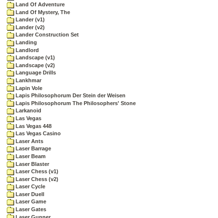
Land Of Adventure
Land Of Mystery, The
Lander (v1)
Lander (v2)
Lander Construction Set
Landing
Landlord
Landscape (v1)
Landscape (v2)
Language Drills
Lankhmar
Lapin Vole
Lapis Philosophorum Der Stein der Weisen
Lapis Philosophorum The Philosophers' Stone
Larkanoid
Las Vegas
Las Vegas 448
Las Vegas Casino
Laser Ants
Laser Barrage
Laser Beam
Laser Blaster
Laser Chess (v1)
Laser Chess (v2)
Laser Cycle
Laser Duell
Laser Game
Laser Gates
Laser Gunner