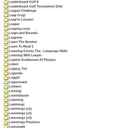
Leaderboard Golf II
Leaderboard Golf Tournament Disk
League Challenge
Leap Frog!
Leap'in Lizards!
Leaper
Leaping Larry
Leaps and Bounds
Leapster
Learn The Number
Learn To Read 1
Learning Center, The - Language Skills
Learning With Leeper
Leather Goddesses Of Phobos
Leben
Legacy, The
Legenda
Leggit!
Legionnaire
Lemans
Lemingi
Lemmblaster
Lemming
Lemmingi
Lemmings (v1)
Lemmings (v2)
Lemmings (v3)
Lemmings Prevision
Lemonade