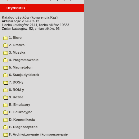
Użytki/Utils
Katalog użytków (konwencja Kaz)
Aktualizacja: 2026-03-12
Liczba katalogów: 2141, liczba plików: 10533
Zmian katalogów: 52, zmian plików: 93
1. Biuro
2. Grafika
3. Muzyka
4. Programowanie
5. Magnetofon
6. Stacja dyskietek
7. DOS-y
8. ROM-y
9. Rozne
B. Emulatory
C. Edukacyjne
D. Komunikacja
E. Diagnostyczne
F. Archiwizowanie i kompresowanie