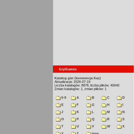
Gry/Games
Katalog gier (konwencja Kaz)
Aktualizacja: 2026-07-19
Liczba katalogów: 8878, liczba plików: 40040
Zmian katalogów: 1, zmian plików: 1
0-9
A
B
C
D
E
F
G
H
I
J
K
L
M
N
O
P
Q
R
S
T
U
V
W
X
Y
Z
inne