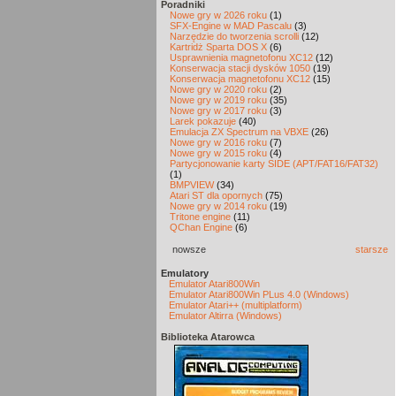
Poradniki
Nowe gry w 2026 roku
(1)
SFX-Engine w MAD Pascalu
(3)
Narzędzie do tworzenia scrolli
(12)
Kartridż Sparta DOS X
(6)
Usprawnienia magnetofonu XC12
(12)
Konserwacja stacji dysków 1050
(19)
Konserwacja magnetofonu XC12
(15)
Nowe gry w 2020 roku
(2)
Nowe gry w 2019 roku
(35)
Nowe gry w 2017 roku
(3)
Larek pokazuje
(40)
Emulacja ZX Spectrum na VBXE
(26)
Nowe gry w 2016 roku
(7)
Nowe gry w 2015 roku
(4)
Partycjonowanie karty SIDE (APT/FAT16/FAT32)
(1)
BMPVIEW
(34)
Atari ST dla opornych
(75)
Nowe gry w 2014 roku
(19)
Tritone engine
(11)
QChan Engine
(6)
nowsze
starsze
Emulatory
Emulator Atari800Win
Emulator Atari800Win PLus 4.0 (Windows)
Emulator Atari++ (multiplatform)
Emulator Altirra (Windows)
Biblioteka Atarowca