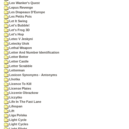
Leo Wanker's Quest
Lepus Revenge
Les Drapeaux D'Europe
Les Petits Pois
Let It Swing
Let's Bubble!
Let's Frog 3D
Let's Hop
Letec V Jeskyni
Letecky Utok
Lethal Weapon
Letter And Number Identification
Letter Better
Letter Castle
Letter Scrabble
Letterman
Lexicon Synonyms - Antonyms
Lhotka
Licence To Kill
License Plates
Liczenie Obrazkow
Liczytko
Life In The Fast Lane
Lifespan
Lift
Liga Polska
Light Cycle
Light Cycles
Light Flight