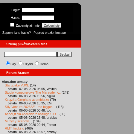
Login:
Hasło:
Zapamiętaj mnie
Zapomniane hasło?
Poproś o członkostwo
Szukaj plików/Search files
Gry
Użytki
Dema
Forum Atarum
Aktualne tematy
Starquake VBXE
(14)
ostatni: 07-08-2026 08:55, Wolfen
Studio komputerowe The Marauder -...
(249)
ostatni: 06-08-2026 19:56, pigula
Książka Gorgha o asemblerze
(79)
ostatni: 06-08-2026 15:35, tOri
Silly Venture 2026SE - the bigges...
(113)
ostatni: 06-08-2026 00:48, tdc
AspeQt dla Androida z obsługą SIO...
(39)
ostatni: 05-08-2026 23:48, greblus
Muzycy scenowi...
(134)
ostatni: 05-08-2026 20:44, Foster
RMT hacking
(468)
ostatni: 05-08-2026 18:57, emkay