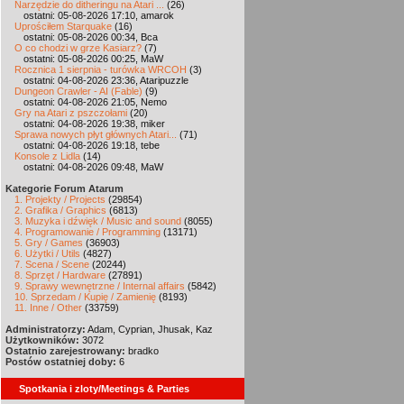
Narzędzie do ditheringu na Atari ...
(26)
ostatni: 05-08-2026 17:10, amarok
Uprościłem Starquake
(16)
ostatni: 05-08-2026 00:34, Bca
O co chodzi w grze Kasiarz?
(7)
ostatni: 05-08-2026 00:25, MaW
Rocznica 1 sierpnia - turówka WRCOH
(3)
ostatni: 04-08-2026 23:36, Ataripuzzle
Dungeon Crawler - AI (Fable)
(9)
ostatni: 04-08-2026 21:05, Nemo
Gry na Atari z pszczołami
(20)
ostatni: 04-08-2026 19:38, miker
Sprawa nowych płyt głównych Atari...
(71)
ostatni: 04-08-2026 19:18, tebe
Konsole z Lidla
(14)
ostatni: 04-08-2026 09:48, MaW
Kategorie Forum Atarum
1. Projekty / Projects
(29854)
2. Grafika / Graphics
(6813)
3. Muzyka i dźwięk / Music and sound
(8055)
4. Programowanie / Programming
(13171)
5. Gry / Games
(36903)
6. Użytki / Utils
(4827)
7. Scena / Scene
(20244)
8. Sprzęt / Hardware
(27891)
9. Sprawy wewnętrzne / Internal affairs
(5842)
10. Sprzedam / Kupię / Zamienię
(8193)
11. Inne / Other
(33759)
Administratorzy:
Adam, Cyprian, Jhusak, Kaz
Użytkowników:
3072
Ostatnio zarejestrowany:
bradko
Postów ostatniej doby:
6
Spotkania i zloty/Meetings & Parties