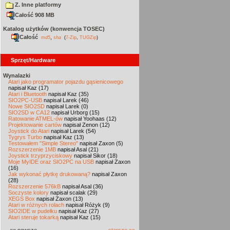
Z. Inne platformy
Całość 908 MB
Katalog użytków (konwencja TOSEC)
Całość
,
md5
sha
(
7-Zip
,
TUGZip
)
Sprzęt/Hardware
Wynalazki
Atari jako programator pojazdu gąsienicowego
napisał Kaz (17)
Atari i Bluetooth
napisał Kaz (35)
SIO2PC-USB
napisał Larek (46)
Nowe SIO2SD
napisał Larek (0)
SIO2SD w CA12
napisał Urborg (15)
Ratowanie ATMEL-ów
napisał Yoohaas (12)
Projektowanie cartów
napisał Zenon (12)
Joystick do Atari
napisał Larek (54)
Tygrys Turbo
napisał Kaz (13)
Testowałem "Simple Stereo"
napisał Zaxon (5)
Rozszerzenie 1MB
napisał Asal (21)
Joystick trzyprzyciskowy
napisał Sikor (18)
Moje MyIDE oraz SIO2PC na USB
napisał Zaxon
(16)
Jak wykonać płytkę drukowaną?
napisał Zaxon
(28)
Rozszerzenie 576kB
napisał Asal (36)
Soczyste kolory
napisał scalak (29)
XEGS Box
napisał Zaxon (13)
Atari w różnych rolach
napisał Różyk (9)
SIO2IDE w pudełku
napisał Kaz (27)
Atari steruje tokarką
napisał Kaz (15)