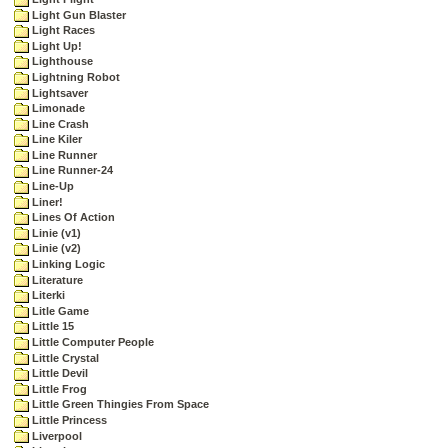
Light Gun Blaster
Light Races
Light Up!
Lighthouse
Lightning Robot
Lightsaver
Limonade
Line Crash
Line Kiler
Line Runner
Line Runner-24
Line-Up
Liner!
Lines Of Action
Linie (v1)
Linie (v2)
Linking Logic
Literature
Literki
Litle Game
Little 15
Little Computer People
Little Crystal
Little Devil
Little Frog
Little Green Thingies From Space
Little Princess
Liverpool