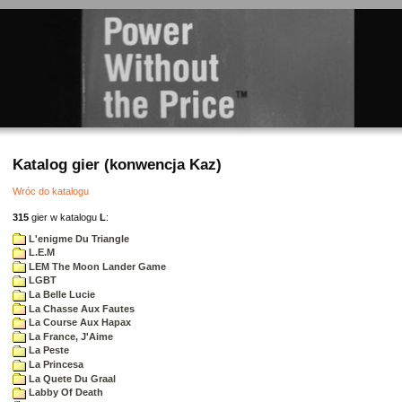
Katalog gier (konwencja Kaz)
Wróc do katalogu
315
gier w katalogu
L
:
L'enigme Du Triangle
L.E.M
LEM The Moon Lander Game
LGBT
La Belle Lucie
La Chasse Aux Fautes
La Course Aux Hapax
La France, J'Aime
La Peste
La Princesa
La Quete Du Graal
Labby Of Death