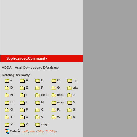
Społeczność/Community
ADDA - Atari Demoscene DAtabase
Katalog scenowy
#
A
B
C
cp
D
E
F
G
gfx
H
I
!info
inne
J
K
L
M
msx
N
O
P
Q
R
S
T
U
V
W
X
Y
Z
ziny
Całość
,
md5
sha
(
7-Zip
,
TUGZip
)