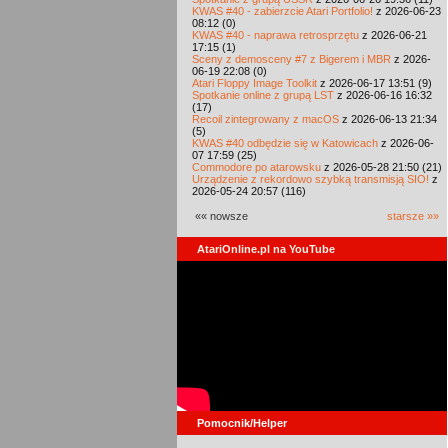
KWAS #40 - zabierzcie Atari Portfolio!
z 2026-06-23
08:12 (0)
KWAS #40 - naprawa retrosprzętu
z 2026-06-21
17:15 (1)
Sceny z demosceny #7 z Bigerem i MBR
z 2026-
06-19 22:08 (0)
Atari Floppy Image Toolkit
z 2026-06-17 13:51 (9)
Spotkanie online z grupą LST
z 2026-06-16 16:32
(17)
Recoil zintegrowany z macOS
z 2026-06-13 21:34
(5)
KWAS #40 odbędzie się w Katowicach
z 2026-06-
07 17:59 (25)
Commodore po atarowsku
z 2026-05-28 21:50 (21)
Urządzenie z rekordowo szybką transmisją SIO!
z
2026-05-24 20:57 (116)
«« nowsze
starsze »»
AtariOnline.pl na YouTube
Pomocnik/Helper