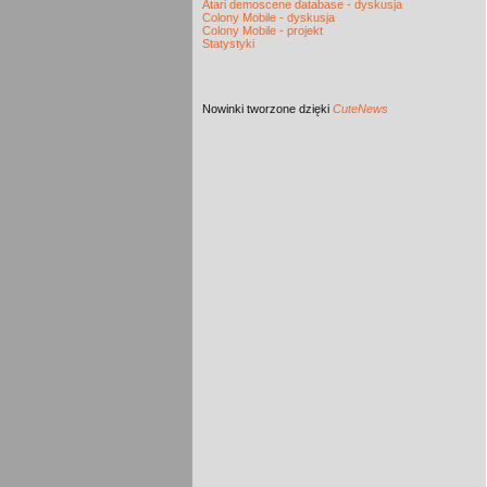
Atari demoscene database - dyskusja
Colony Mobile - dyskusja
Colony Mobile - projekt
Statystyki
Nowinki
tworzone dzięki
CuteNews