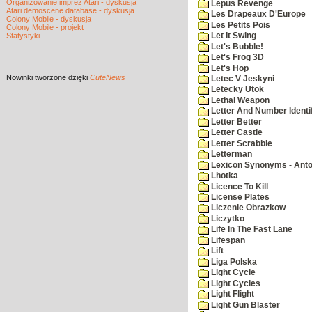
Organizowanie imprez Atari - dyskusja
Lepus Revenge
Atari demoscene database - dyskusja
Les Drapeaux D'Europe
Colony Mobile - dyskusja
Les Petits Pois
Colony Mobile - projekt
Statystyki
Let It Swing
Let's Bubble!
Let's Frog 3D
Let's Hop
Nowinki
tworzone dzięki
CuteNews
Letec V Jeskyni
Letecky Utok
Lethal Weapon
Letter And Number Identif
Letter Better
Letter Castle
Letter Scrabble
Letterman
Lexicon Synonyms - Ant
Lhotka
Licence To Kill
License Plates
Liczenie Obrazkow
Liczytko
Life In The Fast Lane
Lifespan
Lift
Liga Polska
Light Cycle
Light Cycles
Light Flight
Light Gun Blaster