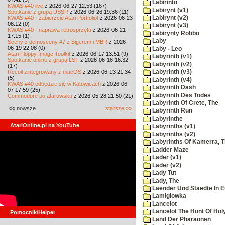
Labirinto
KWAS #40 live
z 2026-06-27 12:53 (167)
Labirynt (v1)
Spotkanie z grupą USSR
z 2026-06-26 19:36 (11)
KWAS #40 - zabierzcie Atari Portfolio!
z 2026-06-23
Labirynt (v2)
08:12 (0)
Labirynt (v3)
KWAS #40 - naprawa retrosprzętu
z 2026-06-21
Labirynty Robbo
17:15 (1)
Laby
Sceny z demosceny #7 z Bigerem i MBR
z 2026-
06-19 22:08 (0)
Laby - Leo
Atari Floppy Image Toolkit
z 2026-06-17 13:51 (9)
Labyrinth (v1)
Spotkanie online z grupą LST
z 2026-06-16 16:32
Labyrinth (v2)
(17)
Recoil zintegrowany z macOS
z 2026-06-13 21:34
Labyrinth (v3)
(5)
Labyrinth (v4)
KWAS #40 odbędzie się w Katowicach
z 2026-06-
Labyrinth Dash
07 17:59 (25)
Labyrinth Des Todes
Commodore po atarowsku
z 2026-05-28 21:50 (21)
Labyrinth Of Crete, The
«« nowsze
starsze »»
Labyrinth Run
Labyrinthe
AtariOnline.pl na YouTube
Labyrinths (v1)
Labyrinths (v2)
Labyrinths Of Kamerra, 
Ladder Maze
Lader (v1)
Lader (v2)
Lady Tut
Lady, The
Laender Und Staedte In 
Lamiglowka
Lancelot
Lancelot The Hunt Of Hol
Pomocnik/Helper
Land Der Pharaonen