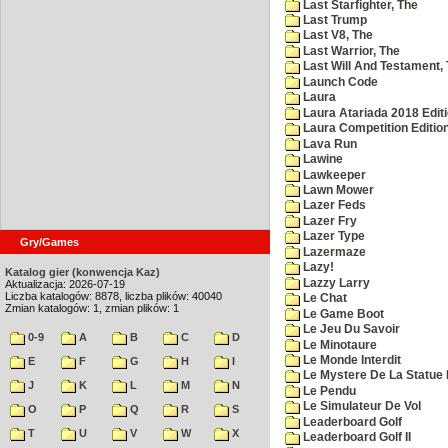
Last Starfighter, The
Last Trump
Last V8, The
Last Warrior, The
Last Will And Testament,
Launch Code
Laura
Laura Atariada 2018 Edit
Laura Competition Editio
Lava Run
Lawine
Lawkeeper
Lawn Mower
Lazer Feds
Lazer Fry
Lazer Type
Gry/Games
Lazermaze
Lazy!
Katalog gier (konwencja Kaz)
Lazzy Larry
Aktualizacja: 2026-07-19
Liczba katalogów: 8878, liczba plików: 40040
Le Chat
Zmian katalogów: 1, zmian plików: 1
Le Game Boot
Le Jeu Du Savoir
0-9
A
B
C
D
Le Minotaure
Le Monde Interdit
E
F
G
H
I
Le Mystere De La Statue 
J
K
L
M
N
Le Pendu
Le Simulateur De Vol
O
P
Q
R
S
Leaderboard Golf
T
U
V
W
X
Leaderboard Golf II