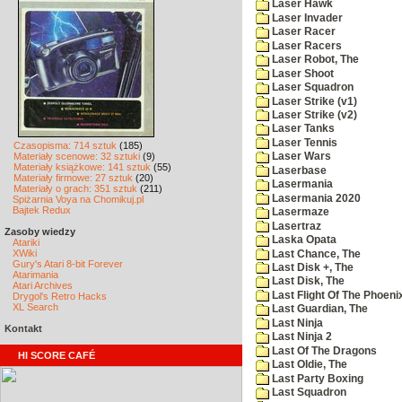
Laser Hawk
Laser Invader
Laser Racer
Laser Racers
Laser Robot, The
Laser Shoot
Laser Squadron
Laser Strike (v1)
Laser Strike (v2)
Laser Tanks
Laser Tennis
Czasopisma: 714 sztuk
(185)
Materiały scenowe: 32 sztuki
(9)
Laser Wars
Materiały książkowe: 141 sztuk
(55)
Laserbase
Materiały firmowe: 27 sztuk
(20)
Lasermania
Materiały o grach: 351 sztuk
(211)
Lasermania 2020
Spiżarnia Voya na Chomikuj.pl
Bajtek Redux
Lasermaze
Lasertraz
Zasoby wiedzy
Laska Opata
Atariki
XWiki
Last Chance, The
Gury's Atari 8-bit Forever
Last Disk +, The
Atarimania
Last Disk, The
Atari Archives
Last Flight Of The Phoeni
Drygol's Retro Hacks
XL Search
Last Guardian, The
Last Ninja
Kontakt
Last Ninja 2
Last Of The Dragons
HI SCORE CAFÉ
Last Oldie, The
Last Party Boxing
Last Squadron