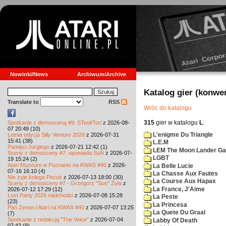
Nowinki/News
Archiwum/Archive
Katalog gier (konwe
Translate to
RSS
Wróc do katalogu
315
gier w katalogu
L
:
Spotkanie z demosceną #9: STeel/Tori
z 2026-08-
07 20:49 (10)
L'enigme Du Triangle
Letnia edycja Silly Venture 2026
z 2026-07-31
15:41 (38)
L.E.M
Pamięci Jurgiego
z 2026-07-21 12:42 (1)
LEM The Moon Lander G
Sceny z demosceny #7: opowiada SuN
z 2026-07-
LGBT
19 15:24 (2)
Atari Muzeum w Poznaniu na KWAS #40
z 2026-
La Belle Lucie
07-16 16:10 (4)
La Chasse Aux Fautes
Nie żyje kolega Pecuś
z 2026-07-13 18:00 (30)
La Course Aux Hapax
Sceny z demosceny #7 - Grzegorz "Sun" Żyła
z
La France, J'Aime
2026-07-12 17:29 (12)
Lost Party 2026 nadchodzi
z 2026-07-08 15:28
La Peste
(23)
La Princesa
Pan Zenon i Atari na KWAS #40
z 2026-07-07 13:25
La Quete Du Graal
(7)
Spotkanie z redakcją "The Voice"
z 2026-07-04
Labby Of Death
07:42 (9)