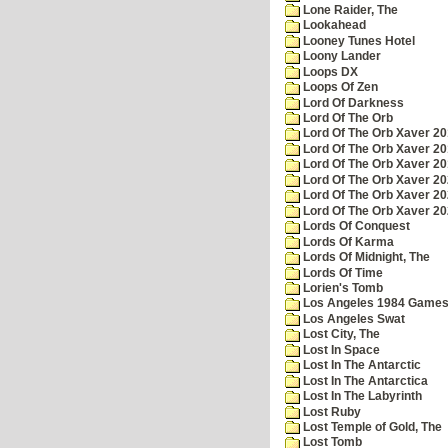
Lone Raider, The
Lookahead
Looney Tunes Hotel
Loony Lander
Loops DX
Loops Of Zen
Lord Of Darkness
Lord Of The Orb
Lord Of The Orb Xaver 2
Lord Of The Orb Xaver 2
Lord Of The Orb Xaver 2
Lord Of The Orb Xaver 2
Lord Of The Orb Xaver 2
Lord Of The Orb Xaver 2
Lords Of Conquest
Lords Of Karma
Lords Of Midnight, The
Lords Of Time
Lorien's Tomb
Los Angeles 1984 Game
Los Angeles Swat
Lost City, The
Lost In Space
Lost In The Antarctic
Lost In The Antarctica
Lost In The Labyrinth
Lost Ruby
Lost Temple of Gold, The
Lost Tomb