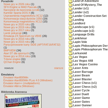
Land Of Adventure
Poradniki
Nowe gry w 2026 roku
(1)
Land Of Mystery, The
SFX-Engine w MAD Pascalu
(3)
Lander (v1)
Narzędzie do tworzenia scrolli
(12)
Lander (v2)
Kartridż Sparta DOS X
(6)
Usprawnienia magnetofonu XC12
(12)
Lander Construction Set
Konserwacja stacji dysków 1050
(19)
Landing
Konserwacja magnetofonu XC12
(15)
Landlord
Nowe gry w 2020 roku
(2)
Landscape (v1)
Nowe gry w 2019 roku
(35)
Nowe gry w 2017 roku
(3)
Landscape (v2)
Larek pokazuje
(40)
Language Drills
Emulacja ZX Spectrum na VBXE
(26)
Lankhmar
Nowe gry w 2016 roku
(7)
Nowe gry w 2015 roku
(4)
Lapin Vole
Partycjonowanie karty SIDE (APT/FAT16/FAT32)
Lapis Philosophorum Der 
(1)
Lapis Philosophorum The 
BMPVIEW
(34)
Larkanoid
Atari ST dla opornych
(75)
Nowe gry w 2014 roku
(19)
Las Vegas
Tritone engine
(11)
Las Vegas 448
QChan Engine
(6)
Las Vegas Casino
nowsze
starsze
Laser Ants
Laser Barrage
Emulatory
Laser Beam
Emulator Atari800Win
Laser Blaster
Emulator Atari800Win PLus 4.0 (Windows)
Laser Chess (v1)
Emulator Atari++ (multiplatform)
Emulator Altirra (Windows)
Laser Chess (v2)
Laser Cycle
Biblioteka Atarowca
Laser Duell
Laser Game
Laser Gates
Laser Gunner