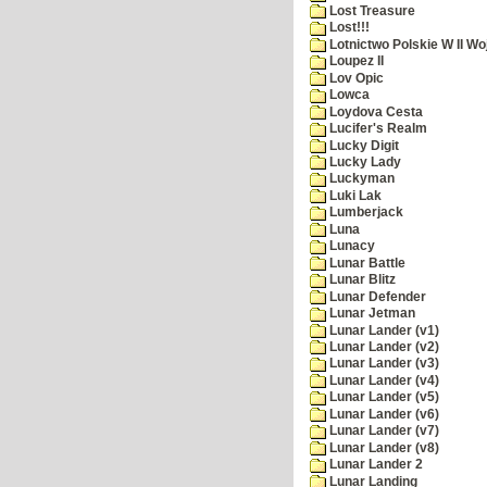
Lost Treasure
Lost!!!
Lotnictwo Polskie W II Wo
Loupez II
Lov Opic
Lowca
Loydova Cesta
Lucifer's Realm
Lucky Digit
Lucky Lady
Luckyman
Luki Lak
Lumberjack
Luna
Lunacy
Lunar Battle
Lunar Blitz
Lunar Defender
Lunar Jetman
Lunar Lander (v1)
Lunar Lander (v2)
Lunar Lander (v3)
Lunar Lander (v4)
Lunar Lander (v5)
Lunar Lander (v6)
Lunar Lander (v7)
Lunar Lander (v8)
Lunar Lander 2
Lunar Landing