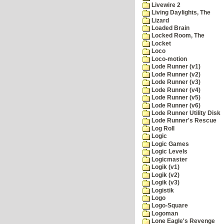
Livewire 2
Living Daylights, The
Lizard
Loaded Brain
Locked Room, The
Locket
Loco
Loco-motion
Lode Runner (v1)
Lode Runner (v2)
Lode Runner (v3)
Lode Runner (v4)
Lode Runner (v5)
Lode Runner (v6)
Lode Runner Utility Disk
Lode Runner's Rescue
Log Roll
Logic
Logic Games
Logic Levels
Logicmaster
Logik (v1)
Logik (v2)
Logik (v3)
Logistik
Logo
Logo-Square
Logoman
Lone Eagle's Revenge