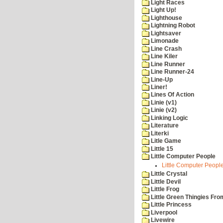
Light Races
Light Up!
Lighthouse
Lightning Robot
Lightsaver
Limonade
Line Crash
Line Kiler
Line Runner
Line Runner-24
Line-Up
Liner!
Lines Of Action
Linie (v1)
Linie (v2)
Linking Logic
Literature
Literki
Litle Game
Little 15
Little Computer People
Little Computer People
Little Crystal
Little Devil
Little Frog
Little Green Thingies Fr
Little Princess
Liverpool
Livewire