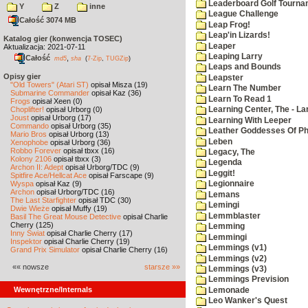
Leaderboard Golf Tourna
Y
Z
inne
League Challenge
Całość 3074 MB
Leap Frog!
Leap'in Lizards!
Katalog gier (konwencja TOSEC)
Leaper
Aktualizacja: 2021-07-11
Leaping Larry
Całość
,
md5
sha
(
7-Zip
,
TUGZip
)
Leaps and Bounds
Opisy gier
Leapster
"Old Towers" (Atari ST)
opisał Misza (19)
Learn The Number
Submarine Commander
opisał Kaz (36)
Learn To Read 1
Frogs
opisał Xeen (0)
Choplifter!
opisał Urborg (0)
Learning Center, The - La
Joust
opisał Urborg (17)
Learning With Leeper
Commando
opisał Urborg (35)
Leather Goddesses Of P
Mario Bros
opisał Urborg (13)
Leben
Xenophobe
opisał Urborg (36)
Robbo Forever
opisał tbxx (16)
Legacy, The
Kolony 2106
opisał tbxx (3)
Legenda
Archon II: Adept
opisał Urborg/TDC (9)
Leggit!
Spitfire Ace/Hellcat Ace
opisał Farscape (9)
Wyspa
opisał Kaz (9)
Legionnaire
Archon
opisał Urborg/TDC (16)
Lemans
The Last Starfighter
opisał TDC (30)
Lemingi
Dwie Wieże
opisał Muffy (19)
Lemmblaster
Basil The Great Mouse Detective
opisał Charlie
Cherry (125)
Lemming
Inny Świat
opisał Charlie Cherry (17)
Lemmingi
Inspektor
opisał Charlie Cherry (19)
Lemmings (v1)
Grand Prix Simulator
opisał Charlie Cherry (16)
Lemmings (v2)
«« nowsze
starsze »»
Lemmings (v3)
Lemmings Prevision
Wewnętrzne/Internals
Lemonade
Leo Wanker's Quest