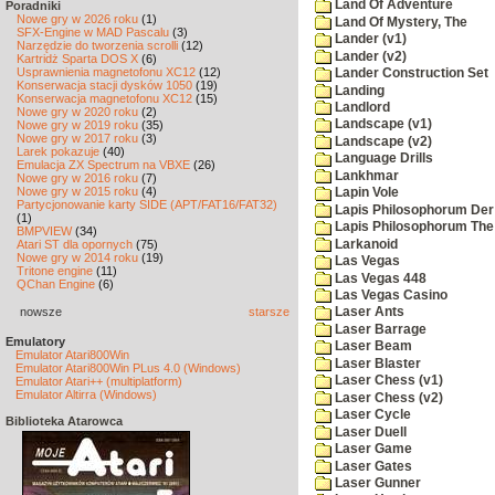
Land Of Adventure
Poradniki
Nowe gry w 2026 roku
(1)
Land Of Mystery, The
SFX-Engine w MAD Pascalu
(3)
Lander (v1)
Narzędzie do tworzenia scrolli
(12)
Lander (v2)
Kartridż Sparta DOS X
(6)
Usprawnienia magnetofonu XC12
(12)
Lander Construction Set
Konserwacja stacji dysków 1050
(19)
Landing
Konserwacja magnetofonu XC12
(15)
Landlord
Nowe gry w 2020 roku
(2)
Landscape (v1)
Nowe gry w 2019 roku
(35)
Nowe gry w 2017 roku
(3)
Landscape (v2)
Larek pokazuje
(40)
Language Drills
Emulacja ZX Spectrum na VBXE
(26)
Lankhmar
Nowe gry w 2016 roku
(7)
Nowe gry w 2015 roku
(4)
Lapin Vole
Partycjonowanie karty SIDE (APT/FAT16/FAT32)
Lapis Philosophorum Der 
(1)
Lapis Philosophorum The 
BMPVIEW
(34)
Larkanoid
Atari ST dla opornych
(75)
Nowe gry w 2014 roku
(19)
Las Vegas
Tritone engine
(11)
Las Vegas 448
QChan Engine
(6)
Las Vegas Casino
nowsze
starsze
Laser Ants
Laser Barrage
Emulatory
Laser Beam
Emulator Atari800Win
Laser Blaster
Emulator Atari800Win PLus 4.0 (Windows)
Laser Chess (v1)
Emulator Atari++ (multiplatform)
Emulator Altirra (Windows)
Laser Chess (v2)
Laser Cycle
Biblioteka Atarowca
Laser Duell
Laser Game
Laser Gates
Laser Gunner