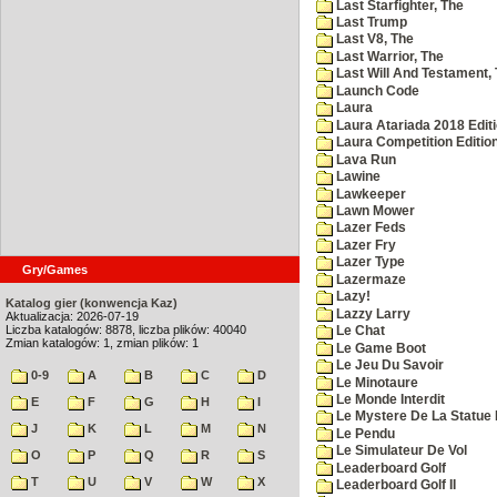
Last Starfighter, The
Last Trump
Last V8, The
Last Warrior, The
Last Will And Testament,
Launch Code
Laura
Laura Atariada 2018 Edit
Laura Competition Editio
Lava Run
Lawine
Lawkeeper
Lawn Mower
Lazer Feds
Lazer Fry
Lazer Type
Gry/Games
Lazermaze
Lazy!
Katalog gier (konwencja Kaz)
Lazzy Larry
Aktualizacja: 2026-07-19
Liczba katalogów: 8878, liczba plików: 40040
Le Chat
Zmian katalogów: 1, zmian plików: 1
Le Game Boot
Le Jeu Du Savoir
0-9
A
B
C
D
Le Minotaure
Le Monde Interdit
E
F
G
H
I
Le Mystere De La Statue 
J
K
L
M
N
Le Pendu
Le Simulateur De Vol
O
P
Q
R
S
Leaderboard Golf
T
U
V
W
X
Leaderboard Golf II