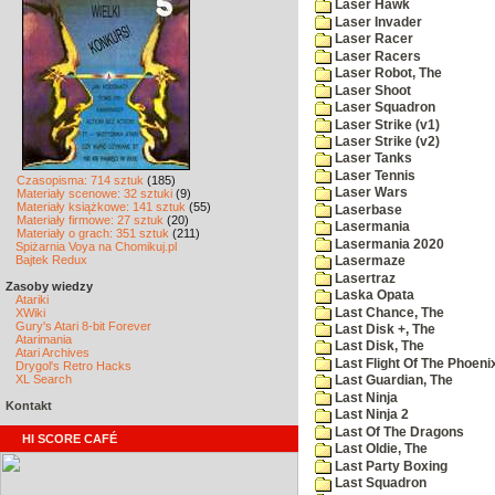
Laser Hawk
Laser Invader
Laser Racer
Laser Racers
Laser Robot, The
Laser Shoot
Laser Squadron
Laser Strike (v1)
Laser Strike (v2)
Laser Tanks
Laser Tennis
Czasopisma: 714 sztuk
(185)
Laser Wars
Materiały scenowe: 32 sztuki
(9)
Materiały książkowe: 141 sztuk
(55)
Laserbase
Materiały firmowe: 27 sztuk
(20)
Lasermania
Materiały o grach: 351 sztuk
(211)
Lasermania 2020
Spiżarnia Voya na Chomikuj.pl
Bajtek Redux
Lasermaze
Lasertraz
Zasoby wiedzy
Laska Opata
Atariki
Last Chance, The
XWiki
Gury's Atari 8-bit Forever
Last Disk +, The
Atarimania
Last Disk, The
Atari Archives
Last Flight Of The Phoeni
Drygol's Retro Hacks
XL Search
Last Guardian, The
Last Ninja
Kontakt
Last Ninja 2
Last Of The Dragons
HI SCORE CAFÉ
Last Oldie, The
Last Party Boxing
Last Squadron