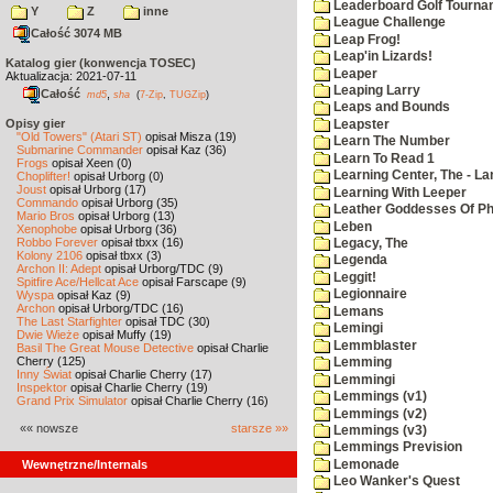
Leaderboard Golf Tourna
Y
Z
inne
League Challenge
Całość 3074 MB
Leap Frog!
Leap'in Lizards!
Katalog gier (konwencja TOSEC)
Leaper
Aktualizacja: 2021-07-11
Leaping Larry
Całość
,
md5
sha
(
7-Zip
,
TUGZip
)
Leaps and Bounds
Opisy gier
Leapster
"Old Towers" (Atari ST)
opisał Misza (19)
Learn The Number
Submarine Commander
opisał Kaz (36)
Learn To Read 1
Frogs
opisał Xeen (0)
Learning Center, The - La
Choplifter!
opisał Urborg (0)
Joust
opisał Urborg (17)
Learning With Leeper
Commando
opisał Urborg (35)
Leather Goddesses Of P
Mario Bros
opisał Urborg (13)
Leben
Xenophobe
opisał Urborg (36)
Robbo Forever
opisał tbxx (16)
Legacy, The
Kolony 2106
opisał tbxx (3)
Legenda
Archon II: Adept
opisał Urborg/TDC (9)
Leggit!
Spitfire Ace/Hellcat Ace
opisał Farscape (9)
Legionnaire
Wyspa
opisał Kaz (9)
Archon
opisał Urborg/TDC (16)
Lemans
The Last Starfighter
opisał TDC (30)
Lemingi
Dwie Wieże
opisał Muffy (19)
Lemmblaster
Basil The Great Mouse Detective
opisał Charlie
Cherry (125)
Lemming
Inny Świat
opisał Charlie Cherry (17)
Lemmingi
Inspektor
opisał Charlie Cherry (19)
Lemmings (v1)
Grand Prix Simulator
opisał Charlie Cherry (16)
Lemmings (v2)
«« nowsze
starsze »»
Lemmings (v3)
Lemmings Prevision
Lemonade
Wewnętrzne/Internals
Leo Wanker's Quest