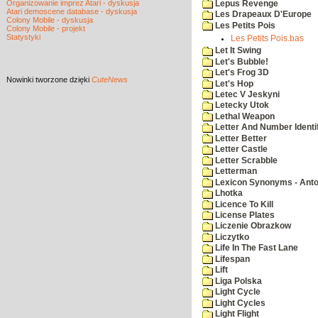
Organizowanie imprez Atari - dyskusja
Lepus Revenge
Atari demoscene database - dyskusja
Les Drapeaux D'Europe
Colony Mobile - dyskusja
Les Petits Pois
Colony Mobile - projekt
Statystyki
Les Petits Pois.bas
Let It Swing
Let's Bubble!
Let's Frog 3D
Nowinki
tworzone dzięki
CuteNews
Let's Hop
Letec V Jeskyni
Letecky Utok
Lethal Weapon
Letter And Number Identif
Letter Better
Letter Castle
Letter Scrabble
Letterman
Lexicon Synonyms - Ant
Lhotka
Licence To Kill
License Plates
Liczenie Obrazkow
Liczytko
Life In The Fast Lane
Lifespan
Lift
Liga Polska
Light Cycle
Light Cycles
Light Flight