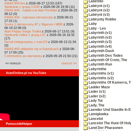
Labirinto
KWAS #40 live
z 2026-06-27 12:53 (167)
Labirynt (v1)
Spotkanie z grupą USSR
z 2026-06-26 19:36 (11)
KWAS #40 - zabierzcie Atari Portfolio!
z 2026-06-23
Labirynt (v2)
08:12 (0)
Labirynt (v3)
KWAS #40 - naprawa retrosprzętu
z 2026-06-21
Labirynty Robbo
17:15 (1)
Laby
Sceny z demosceny #7 z Bigerem i MBR
z 2026-
06-19 22:08 (0)
Laby - Leo
Atari Floppy Image Toolkit
z 2026-06-17 13:51 (9)
Labyrinth (v1)
Spotkanie online z grupą LST
z 2026-06-16 16:32
Labyrinth (v2)
(17)
Recoil zintegrowany z macOS
z 2026-06-13 21:34
Labyrinth (v3)
(5)
Labyrinth (v4)
KWAS #40 odbędzie się w Katowicach
z 2026-06-
Labyrinth Dash
07 17:59 (25)
Labyrinth Des Todes
Commodore po atarowsku
z 2026-05-28 21:50 (21)
Labyrinth Of Crete, The
«« nowsze
starsze »»
Labyrinth Run
Labyrinthe
AtariOnline.pl na YouTube
Labyrinths (v1)
Labyrinths (v2)
Labyrinths Of Kamerra, 
Ladder Maze
Lader (v1)
Lader (v2)
Lady Tut
Lady, The
Laender Und Staedte In 
Lamiglowka
Lancelot
Lancelot The Hunt Of Hol
Pomocnik/Helper
Land Der Pharaonen