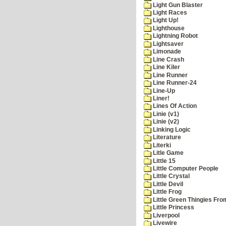
Light Gun Blaster
Light Races
Light Up!
Lighthouse
Lightning Robot
Lightsaver
Limonade
Line Crash
Line Kiler
Line Runner
Line Runner-24
Line-Up
Liner!
Lines Of Action
Linie (v1)
Linie (v2)
Linking Logic
Literature
Literki
Litle Game
Little 15
Little Computer People
Little Crystal
Little Devil
Little Frog
Little Green Thingies Fr
Little Princess
Liverpool
Livewire