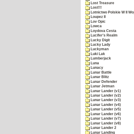
Lost Treasure
Lost!!!
Lotnictwo Polskie W II Wo
Loupez II
Lov Opic
Lowca
Loydova Cesta
Lucifer's Realm
Lucky Digit
Lucky Lady
Luckyman
Luki Lak
Lumberjack
Luna
Lunacy
Lunar Battle
Lunar Blitz
Lunar Defender
Lunar Jetman
Lunar Lander (v1)
Lunar Lander (v2)
Lunar Lander (v3)
Lunar Lander (v4)
Lunar Lander (v5)
Lunar Lander (v6)
Lunar Lander (v7)
Lunar Lander (v8)
Lunar Lander 2
Lunar Landing