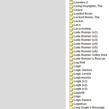
Livewire 2
Living Daylights, The
Lizard
Loaded Brain
Locked Room, The
Locket
Loco
Loco-motion
Lode Runner (v1)
Lode Runner (v2)
Lode Runner (v3)
Lode Runner (v4)
Lode Runner (v5)
Lode Runner (v6)
Lode Runner Utility Disk
Lode Runner's Rescue
Log Roll
Logic
Logic Games
Logic Levels
Logicmaster
Logik (v1)
Logik (v2)
Logik (v3)
Logistik
Logo
Logo-Square
Logoman
Lone Eagle's Revenge