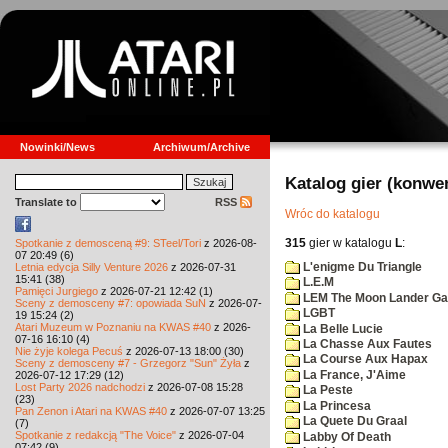
Nowinki/News
Archiwum/Archive
Katalog gier (konwe
Translate to
RSS
Wróc do katalogu
315
gier w katalogu
L
:
Spotkanie z demosceną #9: STeel/Tori
z 2026-08-
07 20:49 (6)
L'enigme Du Triangle
Letnia edycja Silly Venture 2026
z 2026-07-31
15:41 (38)
L.E.M
Pamięci Jurgiego
z 2026-07-21 12:42 (1)
LEM The Moon Lander G
Sceny z demosceny #7: opowiada SuN
z 2026-07-
LGBT
19 15:24 (2)
Atari Muzeum w Poznaniu na KWAS #40
z 2026-
La Belle Lucie
07-16 16:10 (4)
La Chasse Aux Fautes
Nie żyje kolega Pecuś
z 2026-07-13 18:00 (30)
La Course Aux Hapax
Sceny z demosceny #7 - Grzegorz "Sun" Żyła
z
La France, J'Aime
2026-07-12 17:29 (12)
Lost Party 2026 nadchodzi
z 2026-07-08 15:28
La Peste
(23)
La Princesa
Pan Zenon i Atari na KWAS #40
z 2026-07-07 13:25
La Quete Du Graal
(7)
Spotkanie z redakcją "The Voice"
z 2026-07-04
Labby Of Death
07:42 (9)