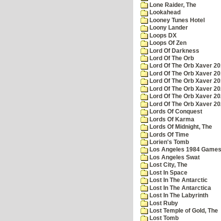
Lone Raider, The
Lookahead
Looney Tunes Hotel
Loony Lander
Loops DX
Loops Of Zen
Lord Of Darkness
Lord Of The Orb
Lord Of The Orb Xaver 2
Lord Of The Orb Xaver 2
Lord Of The Orb Xaver 2
Lord Of The Orb Xaver 2
Lord Of The Orb Xaver 2
Lord Of The Orb Xaver 2
Lords Of Conquest
Lords Of Karma
Lords Of Midnight, The
Lords Of Time
Lorien's Tomb
Los Angeles 1984 Game
Los Angeles Swat
Lost City, The
Lost In Space
Lost In The Antarctic
Lost In The Antarctica
Lost In The Labyrinth
Lost Ruby
Lost Temple of Gold, The
Lost Tomb