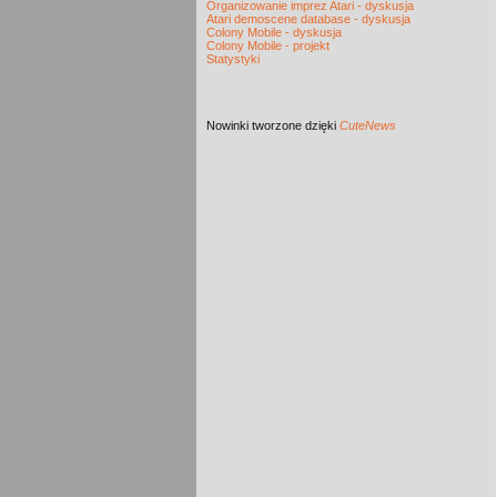
Organizowanie imprez Atari - dyskusja
Atari demoscene database - dyskusja
Colony Mobile - dyskusja
Colony Mobile - projekt
Statystyki
Nowinki
tworzone dzięki
CuteNews