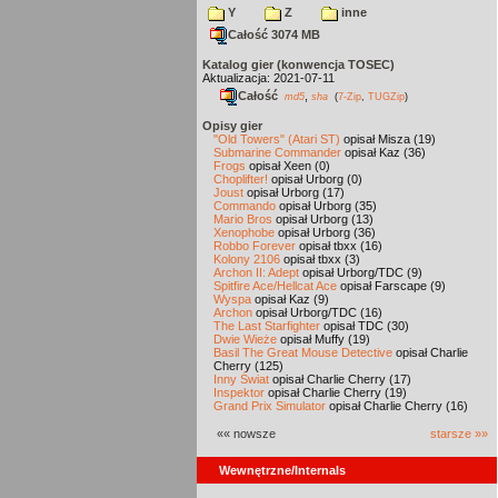
Y
Z
inne
Całość 3074 MB
Katalog gier (konwencja TOSEC)
Aktualizacja: 2021-07-11
Całość
,
md5
sha
(
7-Zip
,
TUGZip
)
Opisy gier
"Old Towers" (Atari ST)
opisał Misza (19)
Submarine Commander
opisał Kaz (36)
Frogs
opisał Xeen (0)
Choplifter!
opisał Urborg (0)
Joust
opisał Urborg (17)
Commando
opisał Urborg (35)
Mario Bros
opisał Urborg (13)
Xenophobe
opisał Urborg (36)
Robbo Forever
opisał tbxx (16)
Kolony 2106
opisał tbxx (3)
Archon II: Adept
opisał Urborg/TDC (9)
Spitfire Ace/Hellcat Ace
opisał Farscape (9)
Wyspa
opisał Kaz (9)
Archon
opisał Urborg/TDC (16)
The Last Starfighter
opisał TDC (30)
Dwie Wieże
opisał Muffy (19)
Basil The Great Mouse Detective
opisał Charlie
Cherry (125)
Inny Świat
opisał Charlie Cherry (17)
Inspektor
opisał Charlie Cherry (19)
Grand Prix Simulator
opisał Charlie Cherry (16)
«« nowsze
starsze »»
Wewnętrzne/Internals