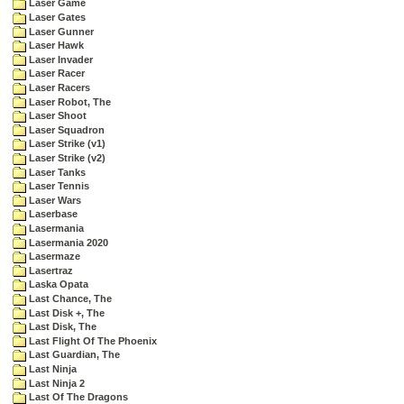
Laser Game
Laser Gates
Laser Gunner
Laser Hawk
Laser Invader
Laser Racer
Laser Racers
Laser Robot, The
Laser Shoot
Laser Squadron
Laser Strike (v1)
Laser Strike (v2)
Laser Tanks
Laser Tennis
Laser Wars
Laserbase
Lasermania
Lasermania 2020
Lasermaze
Lasertraz
Laska Opata
Last Chance, The
Last Disk +, The
Last Disk, The
Last Flight Of The Phoenix
Last Guardian, The
Last Ninja
Last Ninja 2
Last Of The Dragons