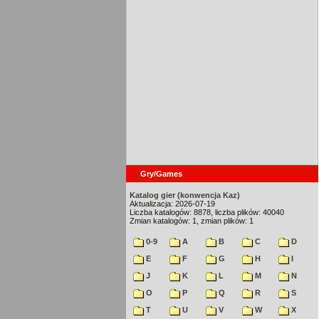
Gry/Games
Katalog gier (konwencja Kaz)
Aktualizacja: 2026-07-19
Liczba katalogów: 8878, liczba plików: 40040
Zmian katalogów: 1, zmian plików: 1
0-9
A
B
C
D
E
F
G
H
I
J
K
L
M
N
O
P
Q
R
S
T
U
V
W
X