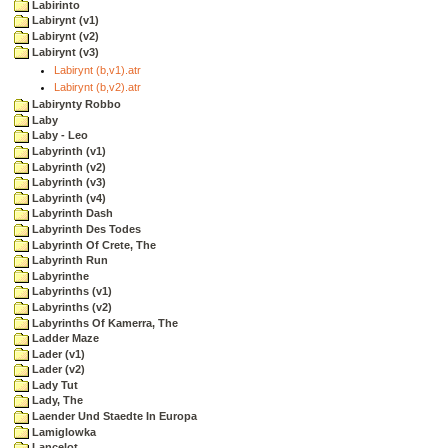
Labirinto
Labirynt (v1)
Labirynt (v2)
Labirynt (v3)
Labirynt (b,v1).atr
Labirynt (b,v2).atr
Labirynty Robbo
Laby
Laby - Leo
Labyrinth (v1)
Labyrinth (v2)
Labyrinth (v3)
Labyrinth (v4)
Labyrinth Dash
Labyrinth Des Todes
Labyrinth Of Crete, The
Labyrinth Run
Labyrinthe
Labyrinths (v1)
Labyrinths (v2)
Labyrinths Of Kamerra, The
Ladder Maze
Lader (v1)
Lader (v2)
Lady Tut
Lady, The
Laender Und Staedte In Europa
Lamiglowka
Lancelot