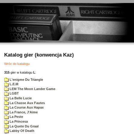
Katalog gier (konwencja Kaz)
Wróc do katalogu
315
gier w katalogu
L
:
L'enigme Du Triangle
L.E.M
LEM The Moon Lander Game
LGBT
La Belle Lucie
La Chasse Aux Fautes
La Course Aux Hapax
La France, J'Aime
La Peste
La Princesa
La Quete Du Graal
Labby Of Death