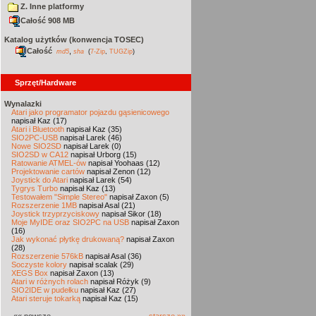
Z. Inne platformy
Całość 908 MB
Katalog użytków (konwencja TOSEC)
Całość
,
md5
sha
(
7-Zip
,
TUGZip
)
Sprzęt/Hardware
Wynalazki
Atari jako programator pojazdu gąsienicowego
napisał Kaz (17)
Atari i Bluetooth
napisał Kaz (35)
SIO2PC-USB
napisał Larek (46)
Nowe SIO2SD
napisał Larek (0)
SIO2SD w CA12
napisał Urborg (15)
Ratowanie ATMEL-ów
napisał Yoohaas (12)
Projektowanie cartów
napisał Zenon (12)
Joystick do Atari
napisał Larek (54)
Tygrys Turbo
napisał Kaz (13)
Testowałem "Simple Stereo"
napisał Zaxon (5)
Rozszerzenie 1MB
napisał Asal (21)
Joystick trzyprzyciskowy
napisał Sikor (18)
Moje MyIDE oraz SIO2PC na USB
napisał Zaxon
(16)
Jak wykonać płytkę drukowaną?
napisał Zaxon
(28)
Rozszerzenie 576kB
napisał Asal (36)
Soczyste kolory
napisał scalak (29)
XEGS Box
napisał Zaxon (13)
Atari w różnych rolach
napisał Różyk (9)
SIO2IDE w pudełku
napisał Kaz (27)
Atari steruje tokarką
napisał Kaz (15)