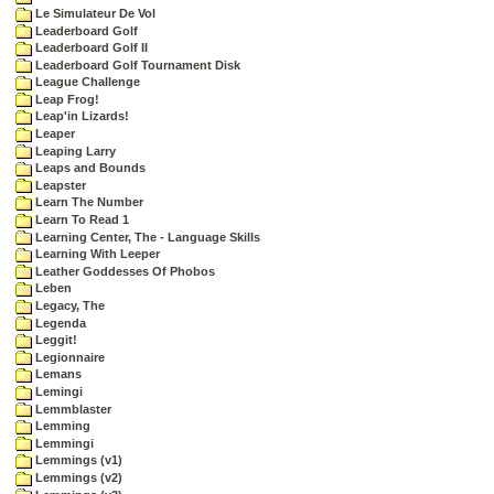
Le Simulateur De Vol
Leaderboard Golf
Leaderboard Golf II
Leaderboard Golf Tournament Disk
League Challenge
Leap Frog!
Leap'in Lizards!
Leaper
Leaping Larry
Leaps and Bounds
Leapster
Learn The Number
Learn To Read 1
Learning Center, The - Language Skills
Learning With Leeper
Leather Goddesses Of Phobos
Leben
Legacy, The
Legenda
Leggit!
Legionnaire
Lemans
Lemingi
Lemmblaster
Lemming
Lemmingi
Lemmings (v1)
Lemmings (v2)