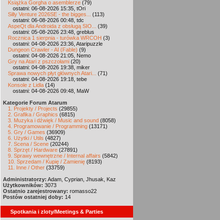
Książka Gorgha o asemblerze
(79)
ostatni: 06-08-2026 15:35, tOri
Silly Venture 2026SE - the bigges...
(113)
ostatni: 06-08-2026 00:48, tdc
AspeQt dla Androida z obsługą SIO...
(39)
ostatni: 05-08-2026 23:48, greblus
Rocznica 1 sierpnia - turówka WRCOH
(3)
ostatni: 04-08-2026 23:36, Ataripuzzle
Dungeon Crawler - AI (Fable)
(9)
ostatni: 04-08-2026 21:05, Nemo
Gry na Atari z pszczołami
(20)
ostatni: 04-08-2026 19:38, miker
Sprawa nowych płyt głównych Atari...
(71)
ostatni: 04-08-2026 19:18, tebe
Konsole z Lidla
(14)
ostatni: 04-08-2026 09:48, MaW
Kategorie Forum Atarum
1. Projekty / Projects
(29855)
2. Grafika / Graphics
(6815)
3. Muzyka i dźwięk / Music and sound
(8058)
4. Programowanie / Programming
(13171)
5. Gry / Games
(36909)
6. Użytki / Utils
(4827)
7. Scena / Scene
(20244)
8. Sprzęt / Hardware
(27891)
9. Sprawy wewnętrzne / Internal affairs
(5842)
10. Sprzedam / Kupię / Zamienię
(8193)
11. Inne / Other
(33759)
Administratorzy:
Adam, Cyprian, Jhusak, Kaz
Użytkowników:
3073
Ostatnio zarejestrowany:
romasso22
Postów ostatniej doby:
14
Spotkania i zloty/Meetings & Parties