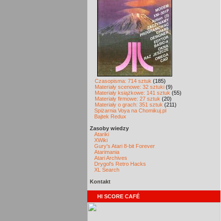
Czasopisma: 714 sztuk
(185)
Materiały scenowe: 32 sztuki
(9)
Materiały książkowe: 141 sztuk
(55)
Materiały firmowe: 27 sztuk
(20)
Materiały o grach: 351 sztuk
(211)
Spiżarnia Voya na Chomikuj.pl
Bajtek Redux
Zasoby wiedzy
Atariki
XWiki
Gury's Atari 8-bit Forever
Atarimania
Atari Archives
Drygol's Retro Hacks
XL Search
Kontakt
HI SCORE CAFÉ