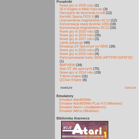
Poradniki
Nowe gry w 2026 roku
(1)
SFX-Engine w MAD Pascalu
(3)
Narzędzie do tworzenia scrolli
(12)
Kartridż Sparta DOS X
(6)
Usprawnienia magnetofonu XC12
(12)
Konserwacja stacji dysków 1050
(19)
Konserwacja magnetofonu XC12
(15)
Nowe gry w 2020 roku
(2)
Nowe gry w 2019 roku
(35)
Nowe gry w 2017 roku
(3)
Larek pokazuje
(40)
Emulacja ZX Spectrum na VBXE
(26)
Nowe gry w 2016 roku
(7)
Nowe gry w 2015 roku
(4)
Partycjonowanie karty SIDE (APT/FAT16/FAT32)
(1)
BMPVIEW
(34)
Atari ST dla opornych
(75)
Nowe gry w 2014 roku
(19)
Tritone engine
(11)
QChan Engine
(6)
nowsze
starsze
Emulatory
Emulator Atari800Win
Emulator Atari800Win PLus 4.0 (Windows)
Emulator Atari++ (multiplatform)
Emulator Altirra (Windows)
Biblioteka Atarowca