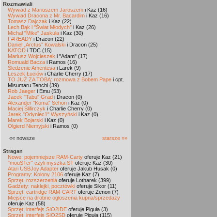
Rozmawiali
Wywiad z Mariuszem Jaroszem
i Kaz (16)
Wywiad Dracona z Mr. Bacardim
i Kaz (16)
Tomasz Dajczak
i Kaz (22)
Lech Bąk i "Świat Młodych"
i Kaz (26)
Michał "Mike" Jaskuła
i Kaz (30)
F#READY
i Dracon (22)
Daniel „Arctus” Kowalski
i Dracon (25)
KATOD
i TDC (15)
Mariusz Wojcieszek
i "Adam" (17)
Romuald Bacza
i Ramos (16)
Śledzenie Amentesa
i Larek (9)
Leszek Łuciów
i Charlie Cherry (17)
TO JUŻ ZA TOBĄ: rozmowa z Bobem Pape
i cpt.
Misumaru Tenchi (39)
Rob Jaeger
i Emu (53)
Jacek "Tabu" Grad
i Dracon (0)
Alexander "Koma" Schön
i Kaz (0)
Maciej Ślifirczyk
i Charlie Cherry (0)
Jarek "Odyniec1" Wyszyński
i Kaz (0)
Marek Bojarski
i Kaz (0)
Olgierd Niemyjski
i Ramos (0)
«« nowsze
starsze »»
Stragan
Nowe, pojemniejsze RAM-Carty
oferuje Kaz (21)
"mouSTer" czyli myszka ST
oferuje Kaz (30)
Atari USBJoy Adapter
oferuje Jakub Husak (0)
Programy: Kolony 2106
oferuje Kaz (7)
Sprzęt: rozszerzenia
oferuje Lotharek (399)
Gadżety: naklejki, pocztówki
oferuje Sikor (11)
Sprzęt: cartridge RAM-CART
oferuje Zenon (7)
Miejsce na drobne ogłoszenia kupna/sprzedaży
oferuje Kaz (58)
Sprzęt: interfejs SIO2IDE
oferuje Piguła (3)
Sprzęt: interfejs SIO2SD
oferuje Piguła (115)