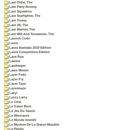
Last Oldie, The
Last Party Boxing
Last Squadron
Last Starfighter, The
Last Trump
Last V8, The
Last Warrior, The
Last Will And Testament, The
Launch Code
Laura
Laura Atariada 2018 Edition
Laura Competition Edition
Lava Run
Lawine
Lawkeeper
Lawn Mower
Lazer Feds
Lazer Fry
Lazer Type
Lazermaze
Lazy!
Lazzy Larry
Le Chat
Le Game Boot
Le Jeu Du Savoir
Le Minotaure
Le Monde Interdit
Le Mystere De La Statue Maudite
Le Pendu