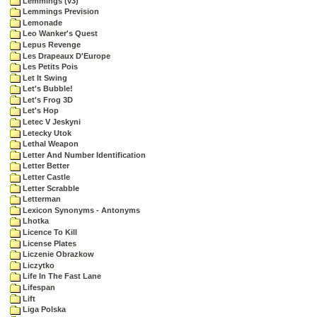
Lemmings (v3)
Lemmings Prevision
Lemonade
Leo Wanker's Quest
Lepus Revenge
Les Drapeaux D'Europe
Les Petits Pois
Let It Swing
Let's Bubble!
Let's Frog 3D
Let's Hop
Letec V Jeskyni
Letecky Utok
Lethal Weapon
Letter And Number Identification
Letter Better
Letter Castle
Letter Scrabble
Letterman
Lexicon Synonyms - Antonyms
Lhotka
Licence To Kill
License Plates
Liczenie Obrazkow
Liczytko
Life In The Fast Lane
Lifespan
Lift
Liga Polska