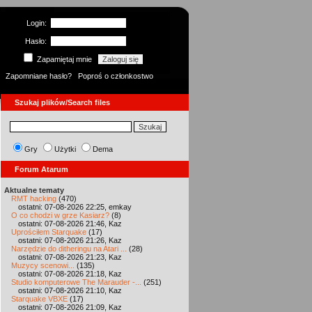
Login:
Hasło:
Zapamiętaj mnie
Zapomniane hasło?
Poproś o członkostwo
Szukaj plików/Search files
Gry
Użytki
Dema
Forum Atarum
Aktualne tematy
RMT hacking
(470)
ostatni: 07-08-2026 22:25, emkay
O co chodzi w grze Kasiarz?
(8)
ostatni: 07-08-2026 21:46, Kaz
Uprościłem Starquake
(17)
ostatni: 07-08-2026 21:26, Kaz
Narzędzie do ditheringu na Atari ...
(28)
ostatni: 07-08-2026 21:23, Kaz
Muzycy scenowi...
(135)
ostatni: 07-08-2026 21:18, Kaz
Studio komputerowe The Marauder -...
(251)
ostatni: 07-08-2026 21:10, Kaz
Starquake VBXE
(17)
ostatni: 07-08-2026 21:09, Kaz