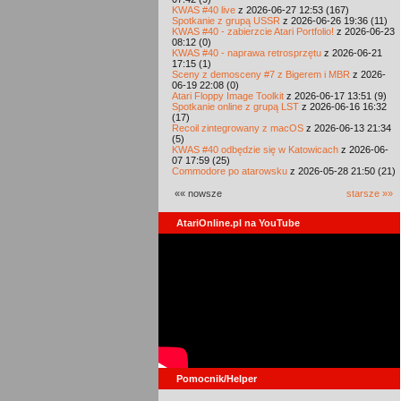
KWAS #40 live
z 2026-06-27 12:53 (167)
Spotkanie z grupą USSR
z 2026-06-26 19:36 (11)
KWAS #40 - zabierzcie Atari Portfolio!
z 2026-06-23
08:12 (0)
KWAS #40 - naprawa retrosprzętu
z 2026-06-21
17:15 (1)
Sceny z demosceny #7 z Bigerem i MBR
z 2026-
06-19 22:08 (0)
Atari Floppy Image Toolkit
z 2026-06-17 13:51 (9)
Spotkanie online z grupą LST
z 2026-06-16 16:32
(17)
Recoil zintegrowany z macOS
z 2026-06-13 21:34
(5)
KWAS #40 odbędzie się w Katowicach
z 2026-06-
07 17:59 (25)
Commodore po atarowsku
z 2026-05-28 21:50 (21)
«« nowsze
starsze »»
AtariOnline.pl na YouTube
Pomocnik/Helper