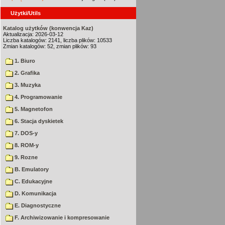
Użytki/Utils
Katalog użytków (konwencja Kaz)
Aktualizacja: 2026-03-12
Liczba katalogów: 2141, liczba plików: 10533
Zmian katalogów: 52, zmian plików: 93
1. Biuro
2. Grafika
3. Muzyka
4. Programowanie
5. Magnetofon
6. Stacja dyskietek
7. DOS-y
8. ROM-y
9. Rozne
B. Emulatory
C. Edukacyjne
D. Komunikacja
E. Diagnostyczne
F. Archiwizowanie i kompresowanie