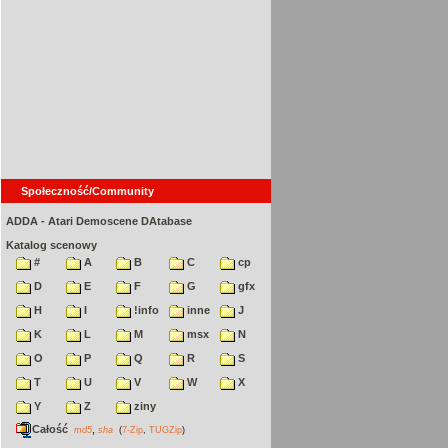
Społeczność/Community
ADDA - Atari Demoscene DAtabase
Katalog scenowy
#
A
B
C
cp
D
E
F
G
gfx
H
I
!info
inne
J
K
L
M
msx
N
O
P
Q
R
S
T
U
V
W
X
Y
Z
ziny
Całość
,
md5
sha
(
7-Zip
,
TUGZip
)