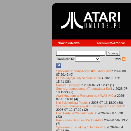
Nowinki/News
Archiwum/Archive
Translate to
RSS
Spotkanie z demosceną #9: STeel/Tori
z 2026-08-
07 20:49 (0)
Letnia edycja Silly Venture 2026
z 2026-07-31
15:41 (38)
Pamięci Jurgiego
z 2026-07-21 12:42 (1)
Sceny z demosceny #7: opowiada SuN
z 2026-07-
19 15:24 (2)
Atari Muzeum w Poznaniu na KWAS #40
z 2026-
07-16 16:10 (4)
Nie żyje kolega Pecuś
z 2026-07-13 18:00 (30)
Sceny z demosceny #7 - Grzegorz "Sun" Żyła
z
2026-07-12 17:29 (12)
Lost Party 2026 nadchodzi
z 2026-07-08 15:28
(23)
Pan Zenon i Atari na KWAS #40
z 2026-07-07 13:25
(7)
Spotkanie z redakcją "The Voice"
z 2026-07-04
07:42 (9)