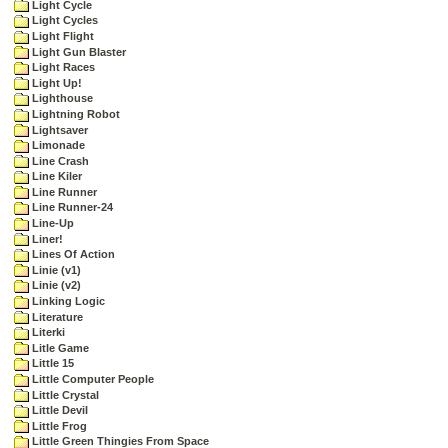
Light Cycle
Light Cycles
Light Flight
Light Gun Blaster
Light Races
Light Up!
Lighthouse
Lightning Robot
Lightsaver
Limonade
Line Crash
Line Kiler
Line Runner
Line Runner-24
Line-Up
Liner!
Lines Of Action
Linie (v1)
Linie (v2)
Linking Logic
Literature
Literki
Litle Game
Little 15
Little Computer People
Little Crystal
Little Devil
Little Frog
Little Green Thingies From Space