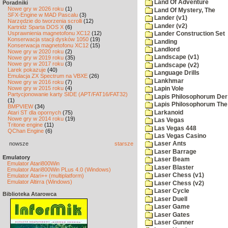
Land Of Adventure
Poradniki
Nowe gry w 2026 roku
(1)
Land Of Mystery, The
SFX-Engine w MAD Pascalu
(3)
Lander (v1)
Narzędzie do tworzenia scrolli
(12)
Lander (v2)
Kartridż Sparta DOS X
(6)
Usprawnienia magnetofonu XC12
(12)
Lander Construction Set
Konserwacja stacji dysków 1050
(19)
Landing
Konserwacja magnetofonu XC12
(15)
Landlord
Nowe gry w 2020 roku
(2)
Landscape (v1)
Nowe gry w 2019 roku
(35)
Nowe gry w 2017 roku
(3)
Landscape (v2)
Larek pokazuje
(40)
Language Drills
Emulacja ZX Spectrum na VBXE
(26)
Lankhmar
Nowe gry w 2016 roku
(7)
Nowe gry w 2015 roku
(4)
Lapin Vole
Partycjonowanie karty SIDE (APT/FAT16/FAT32)
Lapis Philosophorum Der 
(1)
Lapis Philosophorum The 
BMPVIEW
(34)
Larkanoid
Atari ST dla opornych
(75)
Nowe gry w 2014 roku
(19)
Las Vegas
Tritone engine
(11)
Las Vegas 448
QChan Engine
(6)
Las Vegas Casino
nowsze
starsze
Laser Ants
Laser Barrage
Emulatory
Laser Beam
Emulator Atari800Win
Laser Blaster
Emulator Atari800Win PLus 4.0 (Windows)
Laser Chess (v1)
Emulator Atari++ (multiplatform)
Emulator Altirra (Windows)
Laser Chess (v2)
Laser Cycle
Biblioteka Atarowca
Laser Duell
Laser Game
Laser Gates
Laser Gunner