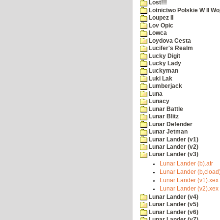
Lost!!!
Lotnictwo Polskie W II Wo
Loupez II
Lov Opic
Lowca
Loydova Cesta
Lucifer's Realm
Lucky Digit
Lucky Lady
Luckyman
Luki Lak
Lumberjack
Luna
Lunacy
Lunar Battle
Lunar Blitz
Lunar Defender
Lunar Jetman
Lunar Lander (v1)
Lunar Lander (v2)
Lunar Lander (v3)
Lunar Lander (b).atr
Lunar Lander (b,cload
Lunar Lander (v1).xex
Lunar Lander (v2).xex
Lunar Lander (v4)
Lunar Lander (v5)
Lunar Lander (v6)
Lunar Lander (v7)