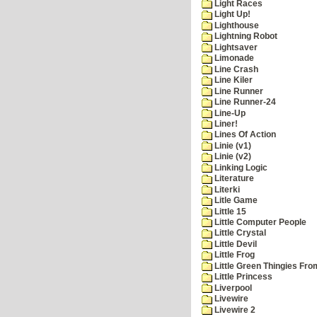
Light Races
Light Up!
Lighthouse
Lightning Robot
Lightsaver
Limonade
Line Crash
Line Kiler
Line Runner
Line Runner-24
Line-Up
Liner!
Lines Of Action
Linie (v1)
Linie (v2)
Linking Logic
Literature
Literki
Litle Game
Little 15
Little Computer People
Little Crystal
Little Devil
Little Frog
Little Green Thingies Fr
Little Princess
Liverpool
Livewire
Livewire 2