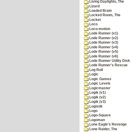
Living Daylights, The
Lizard
Loaded Brain
Locked Room, The
Locket
Loco
Loco-motion
Lode Runner (v1)
Lode Runner (v2)
Lode Runner (v3)
Lode Runner (v4)
Lode Runner (v5)
Lode Runner (v6)
Lode Runner Utility Disk
Lode Runner's Rescue
Log Roll
Logic
Logic Games
Logic Levels
Logicmaster
Logik (v1)
Logik (v2)
Logik (v3)
Logistik
Logo
Logo-Square
Logoman
Lone Eagle's Revenge
Lone Raider, The