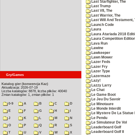
Last Starfighter, The
Last Trump
Last V8, The
Last Warrior, The
Last Will And Testament,
Launch Code
Laura
Laura Atariada 2018 Edit
Laura Competition Editio
Lava Run
Lawine
Lawkeeper
Lawn Mower
Lazer Feds
Lazer Fry
Lazer Type
Gry/Games
Lazermaze
Lazy!
Katalog gier (konwencja Kaz)
Lazzy Larry
Aktualizacja: 2026-07-19
Le Chat
Liczba katalogów: 8878, liczba plików: 40040
Le Game Boot
Zmian katalogów: 1, zmian plików: 1
Le Jeu Du Savoir
0-9
A
B
C
D
Le Minotaure
Le Monde Interdit
E
F
G
H
I
Le Mystere De La Statue 
Le Pendu
J
K
L
M
N
Le Simulateur De Vol
O
P
Q
R
S
Leaderboard Golf
Leaderboard Golf II
T
U
V
W
X