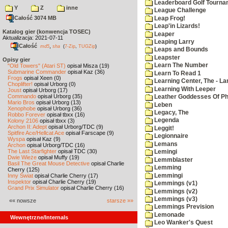
Leaderboard Golf Tourna
Y
Z
inne
League Challenge
Całość 3074 MB
Leap Frog!
Leap'in Lizards!
Katalog gier (konwencja TOSEC)
Leaper
Aktualizacja: 2021-07-11
Leaping Larry
Całość
,
md5
sha
(
7-Zip
,
TUGZip
)
Leaps and Bounds
Leapster
Opisy gier
Learn The Number
"Old Towers" (Atari ST)
opisał Misza (19)
Submarine Commander
opisał Kaz (36)
Learn To Read 1
Frogs
opisał Xeen (0)
Learning Center, The - La
Choplifter!
opisał Urborg (0)
Learning With Leeper
Joust
opisał Urborg (17)
Commando
opisał Urborg (35)
Leather Goddesses Of P
Mario Bros
opisał Urborg (13)
Leben
Xenophobe
opisał Urborg (36)
Legacy, The
Robbo Forever
opisał tbxx (16)
Legenda
Kolony 2106
opisał tbxx (3)
Archon II: Adept
opisał Urborg/TDC (9)
Leggit!
Spitfire Ace/Hellcat Ace
opisał Farscape (9)
Legionnaire
Wyspa
opisał Kaz (9)
Lemans
Archon
opisał Urborg/TDC (16)
The Last Starfighter
opisał TDC (30)
Lemingi
Dwie Wieże
opisał Muffy (19)
Lemmblaster
Basil The Great Mouse Detective
opisał Charlie
Lemming
Cherry (125)
Lemmingi
Inny Świat
opisał Charlie Cherry (17)
Inspektor
opisał Charlie Cherry (19)
Lemmings (v1)
Grand Prix Simulator
opisał Charlie Cherry (16)
Lemmings (v2)
Lemmings (v3)
«« nowsze
starsze »»
Lemmings Prevision
Lemonade
Wewnętrzne/Internals
Leo Wanker's Quest