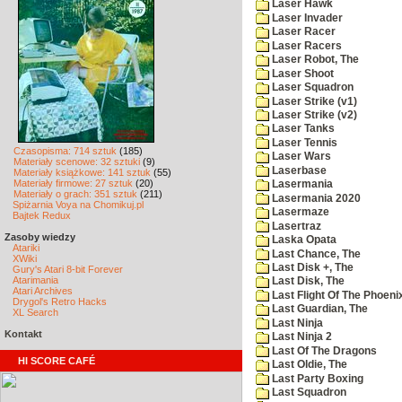
Laser Hawk
Laser Invader
Laser Racer
Laser Racers
Laser Robot, The
Laser Shoot
Laser Squadron
Laser Strike (v1)
Laser Strike (v2)
Laser Tanks
Laser Tennis
Czasopisma: 714 sztuk
(185)
Laser Wars
Materiały scenowe: 32 sztuki
(9)
Laserbase
Materiały książkowe: 141 sztuk
(55)
Materiały firmowe: 27 sztuk
(20)
Lasermania
Materiały o grach: 351 sztuk
(211)
Lasermania 2020
Spiżarnia Voya na Chomikuj.pl
Lasermaze
Bajtek Redux
Lasertraz
Zasoby wiedzy
Laska Opata
Atariki
Last Chance, The
XWiki
Last Disk +, The
Gury's Atari 8-bit Forever
Atarimania
Last Disk, The
Atari Archives
Last Flight Of The Phoeni
Drygol's Retro Hacks
Last Guardian, The
XL Search
Last Ninja
Kontakt
Last Ninja 2
Last Of The Dragons
HI SCORE CAFÉ
Last Oldie, The
Last Party Boxing
Last Squadron