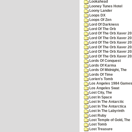
Lookahead
Looney Tunes Hotel
Loony Lander
Loops DX
Loops Of Zen
Lord Of Darkness
Lord Of The Orb
Lord Of The Orb Xaver 2
Lord Of The Orb Xaver 2
Lord Of The Orb Xaver 2
Lord Of The Orb Xaver 2
Lord Of The Orb Xaver 2
Lord Of The Orb Xaver 2
Lords Of Conquest
Lords Of Karma
Lords Of Midnight, The
Lords Of Time
Lorien's Tomb
Los Angeles 1984 Game
Los Angeles Swat
Lost City, The
Lost In Space
Lost In The Antarctic
Lost In The Antarctica
Lost In The Labyrinth
Lost Ruby
Lost Temple of Gold, The
Lost Tomb
Lost Treasure