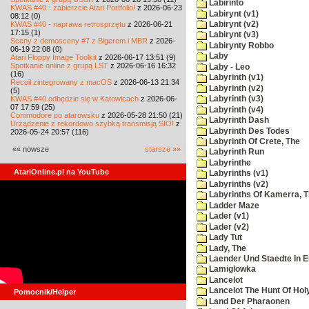
Labirinto
KWAS #40 - zabierzcie Atari Portfolio!
z 2026-06-23
Labirynt (v1)
08:12 (0)
KWAS #40 - naprawa retrosprzętu
z 2026-06-21
Labirynt (v2)
17:15 (1)
Labirynt (v3)
Sceny z demosceny #7 z Bigerem i MBR
z 2026-
Labirynty Robbo
06-19 22:08 (0)
Laby
Atari Floppy Image Toolkit
z 2026-06-17 13:51 (9)
Spotkanie online z grupą LST
z 2026-06-16 16:32
Laby - Leo
(16)
Labyrinth (v1)
Recoil zintegrowany z macOS
z 2026-06-13 21:34
Labyrinth (v2)
(5)
KWAS #40 odbędzie się w Katowicach
z 2026-06-
Labyrinth (v3)
07 17:59 (25)
Labyrinth (v4)
Commodore po atarowsku
z 2026-05-28 21:50 (21)
Labyrinth Dash
Urządzenie z rekordowo szybką transmisją SIO!
z
Labyrinth Des Todes
2026-05-24 20:57 (116)
Labyrinth Of Crete, The
«« nowsze
starsze »»
Labyrinth Run
Labyrinthe
AtariOnline.pl na YouTube
Labyrinths (v1)
Labyrinths (v2)
Labyrinths Of Kamerra, 
Ladder Maze
Lader (v1)
Lader (v2)
Lady Tut
Lady, The
Laender Und Staedte In 
Lamiglowka
Lancelot
Lancelot The Hunt Of Hol
Pomocnik/Helper
Land Der Pharaonen