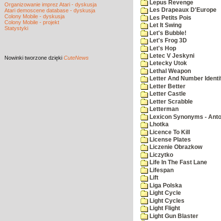
Lepus Revenge
Organizowanie imprez Atari - dyskusja
Les Drapeaux D'Europe
Atari demoscene database - dyskusja
Colony Mobile - dyskusja
Les Petits Pois
Colony Mobile - projekt
Let It Swing
Statystyki
Let's Bubble!
Let's Frog 3D
Let's Hop
Letec V Jeskyni
Nowinki
tworzone dzięki
CuteNews
Letecky Utok
Lethal Weapon
Letter And Number Identif
Letter Better
Letter Castle
Letter Scrabble
Letterman
Lexicon Synonyms - Ant
Lhotka
Licence To Kill
License Plates
Liczenie Obrazkow
Liczytko
Life In The Fast Lane
Lifespan
Lift
Liga Polska
Light Cycle
Light Cycles
Light Flight
Light Gun Blaster