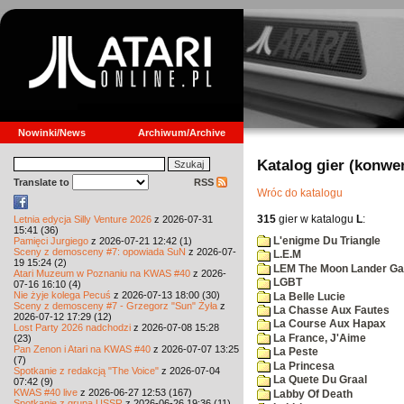
Nowinki/News
Archiwum/Archive
Katalog gier (konwe
Translate to
RSS
Wróc do katalogu
315
gier w katalogu
L
:
Letnia edycja Silly Venture 2026
z 2026-07-31
15:41 (36)
L'enigme Du Triangle
Pamięci Jurgiego
z 2026-07-21 12:42 (1)
Sceny z demosceny #7: opowiada SuN
z 2026-07-
L.E.M
19 15:24 (2)
LEM The Moon Lander G
Atari Muzeum w Poznaniu na KWAS #40
z 2026-
LGBT
07-16 16:10 (4)
Nie żyje kolega Pecuś
z 2026-07-13 18:00 (30)
La Belle Lucie
Sceny z demosceny #7 - Grzegorz "Sun" Żyła
z
La Chasse Aux Fautes
2026-07-12 17:29 (12)
La Course Aux Hapax
Lost Party 2026 nadchodzi
z 2026-07-08 15:28
La France, J'Aime
(23)
Pan Zenon i Atari na KWAS #40
z 2026-07-07 13:25
La Peste
(7)
La Princesa
Spotkanie z redakcją "The Voice"
z 2026-07-04
La Quete Du Graal
07:42 (9)
KWAS #40 live
z 2026-06-27 12:53 (167)
Labby Of Death
Spotkanie z grupą USSR
z 2026-06-26 19:36 (11)