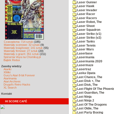
Laser Gunner
Laser Hawk
Laser Invader
Laser Racer
Laser Racers
Laser Robot, The
Laser Shoot
Laser Squadron
Laser Strike (v1)
Laser Strike (v2)
Laser Tanks
Czasopisma: 714 sztuk
(185)
Materiały scenowe: 32 sztuki
(9)
Laser Tennis
Materiały książkowe: 141 sztuk
(55)
Laser Wars
Materiały firmowe: 27 sztuk
(20)
Laserbase
Materiały o grach: 351 sztuk
(211)
Spiżarnia Voya na Chomikuj.pl
Lasermania
Bajtek Redux
Lasermania 2020
Lasermaze
Zasoby wiedzy
Lasertraz
Atariki
XWiki
Laska Opata
Gury's Atari 8-bit Forever
Last Chance, The
Atarimania
Last Disk +, The
Atari Archives
Drygol's Retro Hacks
Last Disk, The
XL Search
Last Flight Of The Phoeni
Last Guardian, The
Kontakt
Last Ninja
Last Ninja 2
HI SCORE CAFÉ
Last Of The Dragons
Last Oldie, The
Last Party Boxing