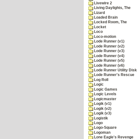
Livewire 2
Living Daylights, The
Lizard
Loaded Brain
Locked Room, The
Locket
Loco
Loco-motion
Lode Runner (v1)
Lode Runner (v2)
Lode Runner (v3)
Lode Runner (v4)
Lode Runner (v5)
Lode Runner (v6)
Lode Runner Utility Disk
Lode Runner's Rescue
Log Roll
Logic
Logic Games
Logic Levels
Logicmaster
Logik (v1)
Logik (v2)
Logik (v3)
Logistik
Logo
Logo-Square
Logoman
Lone Eagle's Revenge