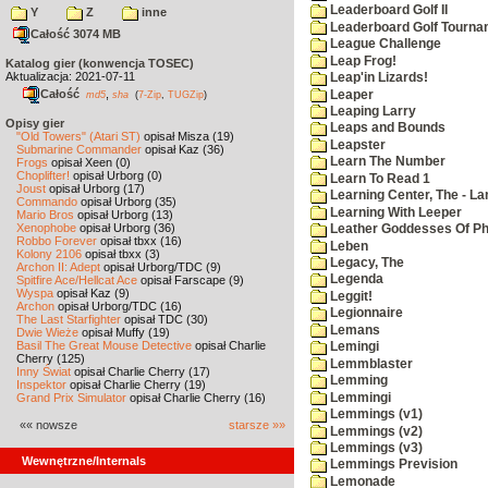
Leaderboard Golf II
Y
Z
inne
Leaderboard Golf Tourna
Całość 3074 MB
League Challenge
Leap Frog!
Katalog gier (konwencja TOSEC)
Aktualizacja: 2021-07-11
Leap'in Lizards!
Całość
,
Leaper
md5
sha
(
7-Zip
,
TUGZip
)
Leaping Larry
Opisy gier
Leaps and Bounds
"Old Towers" (Atari ST)
opisał Misza (19)
Leapster
Submarine Commander
opisał Kaz (36)
Learn The Number
Frogs
opisał Xeen (0)
Choplifter!
opisał Urborg (0)
Learn To Read 1
Joust
opisał Urborg (17)
Learning Center, The - La
Commando
opisał Urborg (35)
Learning With Leeper
Mario Bros
opisał Urborg (13)
Xenophobe
opisał Urborg (36)
Leather Goddesses Of P
Robbo Forever
opisał tbxx (16)
Leben
Kolony 2106
opisał tbxx (3)
Legacy, The
Archon II: Adept
opisał Urborg/TDC (9)
Legenda
Spitfire Ace/Hellcat Ace
opisał Farscape (9)
Wyspa
opisał Kaz (9)
Leggit!
Archon
opisał Urborg/TDC (16)
Legionnaire
The Last Starfighter
opisał TDC (30)
Lemans
Dwie Wieże
opisał Muffy (19)
Basil The Great Mouse Detective
opisał Charlie
Lemingi
Cherry (125)
Lemmblaster
Inny Świat
opisał Charlie Cherry (17)
Lemming
Inspektor
opisał Charlie Cherry (19)
Lemmingi
Grand Prix Simulator
opisał Charlie Cherry (16)
Lemmings (v1)
«« nowsze
starsze »»
Lemmings (v2)
Lemmings (v3)
Wewnętrzne/Internals
Lemmings Prevision
Lemonade