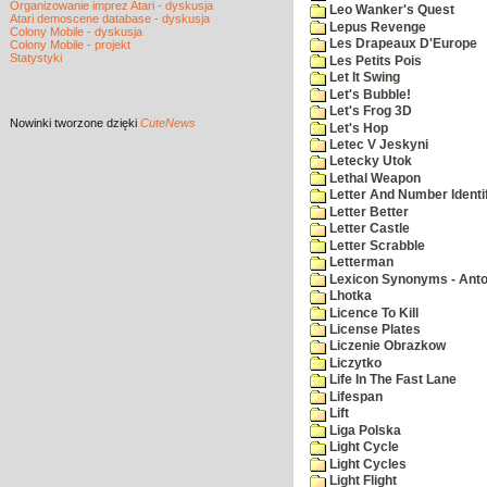
Organizowanie imprez Atari - dyskusja
Leo Wanker's Quest
Atari demoscene database - dyskusja
Lepus Revenge
Colony Mobile - dyskusja
Les Drapeaux D'Europe
Colony Mobile - projekt
Statystyki
Les Petits Pois
Let It Swing
Let's Bubble!
Let's Frog 3D
Nowinki
tworzone dzięki
CuteNews
Let's Hop
Letec V Jeskyni
Letecky Utok
Lethal Weapon
Letter And Number Identif
Letter Better
Letter Castle
Letter Scrabble
Letterman
Lexicon Synonyms - Ant
Lhotka
Licence To Kill
License Plates
Liczenie Obrazkow
Liczytko
Life In The Fast Lane
Lifespan
Lift
Liga Polska
Light Cycle
Light Cycles
Light Flight