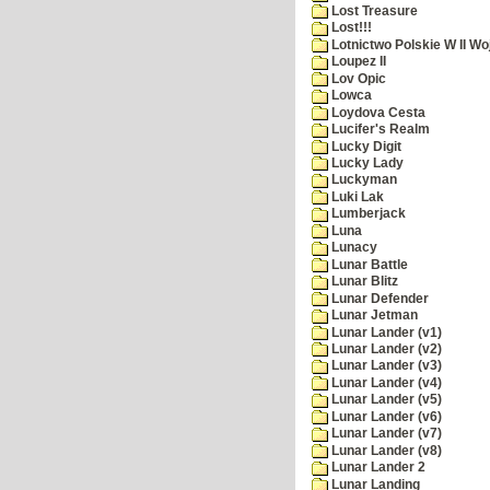
Lost Treasure
Lost!!!
Lotnictwo Polskie W II Wo
Loupez II
Lov Opic
Lowca
Loydova Cesta
Lucifer's Realm
Lucky Digit
Lucky Lady
Luckyman
Luki Lak
Lumberjack
Luna
Lunacy
Lunar Battle
Lunar Blitz
Lunar Defender
Lunar Jetman
Lunar Lander (v1)
Lunar Lander (v2)
Lunar Lander (v3)
Lunar Lander (v4)
Lunar Lander (v5)
Lunar Lander (v6)
Lunar Lander (v7)
Lunar Lander (v8)
Lunar Lander 2
Lunar Landing