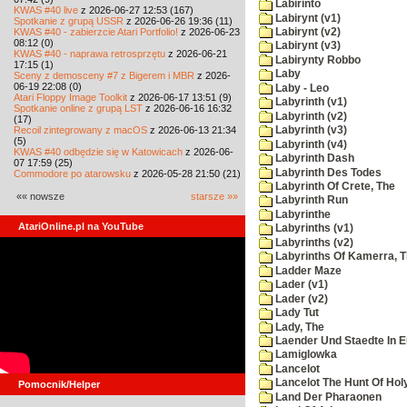
Labirinto
KWAS #40 live
z 2026-06-27 12:53 (167)
Labirynt (v1)
Spotkanie z grupą USSR
z 2026-06-26 19:36 (11)
KWAS #40 - zabierzcie Atari Portfolio!
z 2026-06-23
Labirynt (v2)
08:12 (0)
Labirynt (v3)
KWAS #40 - naprawa retrosprzętu
z 2026-06-21
Labirynty Robbo
17:15 (1)
Laby
Sceny z demosceny #7 z Bigerem i MBR
z 2026-
06-19 22:08 (0)
Laby - Leo
Atari Floppy Image Toolkit
z 2026-06-17 13:51 (9)
Labyrinth (v1)
Spotkanie online z grupą LST
z 2026-06-16 16:32
Labyrinth (v2)
(17)
Recoil zintegrowany z macOS
z 2026-06-13 21:34
Labyrinth (v3)
(5)
Labyrinth (v4)
KWAS #40 odbędzie się w Katowicach
z 2026-06-
Labyrinth Dash
07 17:59 (25)
Labyrinth Des Todes
Commodore po atarowsku
z 2026-05-28 21:50 (21)
Labyrinth Of Crete, The
«« nowsze
starsze »»
Labyrinth Run
Labyrinthe
AtariOnline.pl na YouTube
Labyrinths (v1)
Labyrinths (v2)
Labyrinths Of Kamerra, 
Ladder Maze
Lader (v1)
Lader (v2)
Lady Tut
Lady, The
Laender Und Staedte In 
Lamiglowka
Lancelot
Lancelot The Hunt Of Hol
Pomocnik/Helper
Land Der Pharaonen