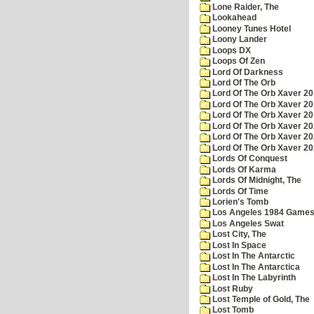
Lone Raider, The
Lookahead
Looney Tunes Hotel
Loony Lander
Loops DX
Loops Of Zen
Lord Of Darkness
Lord Of The Orb
Lord Of The Orb Xaver 2
Lord Of The Orb Xaver 2
Lord Of The Orb Xaver 2
Lord Of The Orb Xaver 2
Lord Of The Orb Xaver 2
Lord Of The Orb Xaver 2
Lords Of Conquest
Lords Of Karma
Lords Of Midnight, The
Lords Of Time
Lorien's Tomb
Los Angeles 1984 Game
Los Angeles Swat
Lost City, The
Lost In Space
Lost In The Antarctic
Lost In The Antarctica
Lost In The Labyrinth
Lost Ruby
Lost Temple of Gold, The
Lost Tomb