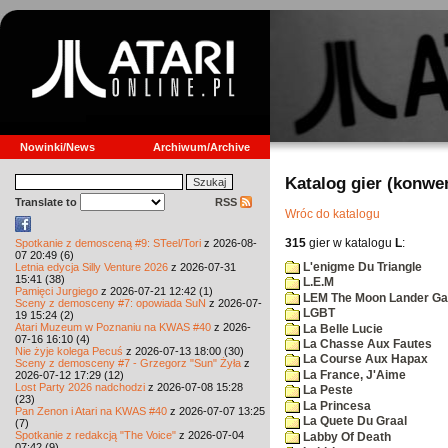
Nowinki/News
Archiwum/Archive
Katalog gier (konwe
Translate to
RSS
Wróc do katalogu
315
gier w katalogu
L
:
Spotkanie z demosceną #9: STeel/Tori
z 2026-08-
07 20:49 (6)
L'enigme Du Triangle
Letnia edycja Silly Venture 2026
z 2026-07-31
15:41 (38)
L.E.M
Pamięci Jurgiego
z 2026-07-21 12:42 (1)
LEM The Moon Lander G
Sceny z demosceny #7: opowiada SuN
z 2026-07-
LGBT
19 15:24 (2)
Atari Muzeum w Poznaniu na KWAS #40
z 2026-
La Belle Lucie
07-16 16:10 (4)
La Chasse Aux Fautes
Nie żyje kolega Pecuś
z 2026-07-13 18:00 (30)
La Course Aux Hapax
Sceny z demosceny #7 - Grzegorz "Sun" Żyła
z
La France, J'Aime
2026-07-12 17:29 (12)
Lost Party 2026 nadchodzi
z 2026-07-08 15:28
La Peste
(23)
La Princesa
Pan Zenon i Atari na KWAS #40
z 2026-07-07 13:25
La Quete Du Graal
(7)
Spotkanie z redakcją "The Voice"
z 2026-07-04
Labby Of Death
07:42 (9)