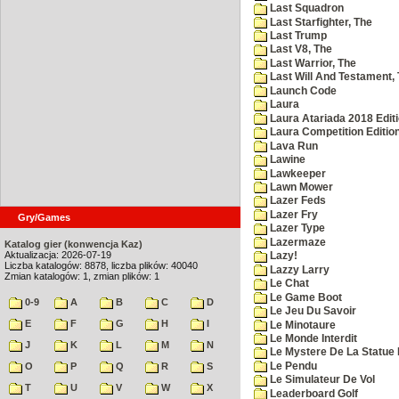
Last Squadron
Last Starfighter, The
Last Trump
Last V8, The
Last Warrior, The
Last Will And Testament,
Launch Code
Laura
Laura Atariada 2018 Edit
Laura Competition Editio
Lava Run
Lawine
Lawkeeper
Lawn Mower
Lazer Feds
Lazer Fry
Gry/Games
Lazer Type
Lazermaze
Katalog gier (konwencja Kaz)
Aktualizacja: 2026-07-19
Lazy!
Liczba katalogów: 8878, liczba plików: 40040
Lazzy Larry
Zmian katalogów: 1, zmian plików: 1
Le Chat
Le Game Boot
0-9
A
B
C
D
Le Jeu Du Savoir
E
F
G
H
I
Le Minotaure
Le Monde Interdit
J
K
L
M
N
Le Mystere De La Statue 
Le Pendu
O
P
Q
R
S
Le Simulateur De Vol
T
U
V
W
X
Leaderboard Golf