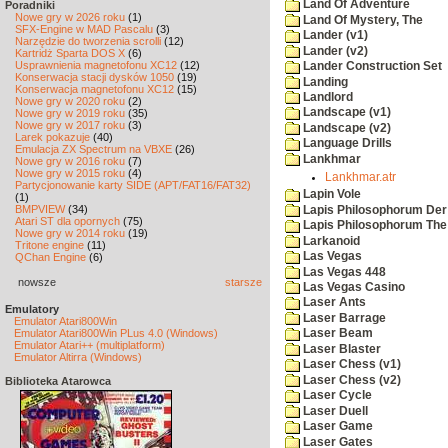
Land Of Adventure
Poradniki
Nowe gry w 2026 roku
(1)
Land Of Mystery, The
SFX-Engine w MAD Pascalu
(3)
Lander (v1)
Narzędzie do tworzenia scrolli
(12)
Lander (v2)
Kartridż Sparta DOS X
(6)
Usprawnienia magnetofonu XC12
(12)
Lander Construction Set
Konserwacja stacji dysków 1050
(19)
Landing
Konserwacja magnetofonu XC12
(15)
Landlord
Nowe gry w 2020 roku
(2)
Landscape (v1)
Nowe gry w 2019 roku
(35)
Nowe gry w 2017 roku
(3)
Landscape (v2)
Larek pokazuje
(40)
Language Drills
Emulacja ZX Spectrum na VBXE
(26)
Lankhmar
Nowe gry w 2016 roku
(7)
Nowe gry w 2015 roku
(4)
Lankhmar.atr
Partycjonowanie karty SIDE (APT/FAT16/FAT32)
Lapin Vole
(1)
BMPVIEW
(34)
Lapis Philosophorum Der 
Atari ST dla opornych
(75)
Lapis Philosophorum The 
Nowe gry w 2014 roku
(19)
Larkanoid
Tritone engine
(11)
Las Vegas
QChan Engine
(6)
Las Vegas 448
nowsze
starsze
Las Vegas Casino
Laser Ants
Emulatory
Laser Barrage
Emulator Atari800Win
Emulator Atari800Win PLus 4.0 (Windows)
Laser Beam
Emulator Atari++ (multiplatform)
Laser Blaster
Emulator Altirra (Windows)
Laser Chess (v1)
Laser Chess (v2)
Biblioteka Atarowca
Laser Cycle
Laser Duell
Laser Game
Laser Gates