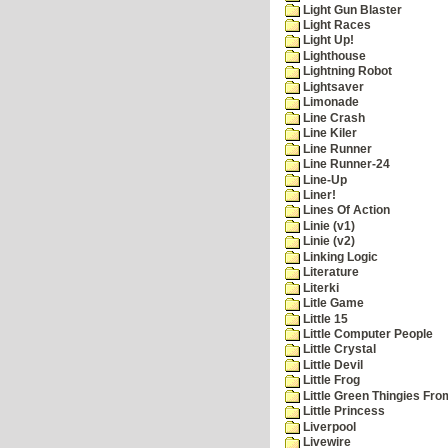
Light Gun Blaster
Light Races
Light Up!
Lighthouse
Lightning Robot
Lightsaver
Limonade
Line Crash
Line Kiler
Line Runner
Line Runner-24
Line-Up
Liner!
Lines Of Action
Linie (v1)
Linie (v2)
Linking Logic
Literature
Literki
Litle Game
Little 15
Little Computer People
Little Crystal
Little Devil
Little Frog
Little Green Thingies Fr
Little Princess
Liverpool
Livewire