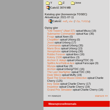
Y
Z
inne
Całość 3074 MB
Katalog gier (konwencja TOSEC)
Aktualizacja: 2021-07-11
Całość
,
md5
sha
(
7-Zip
,
TUGZip
)
Opisy gier
"Old Towers" (Atari ST)
opisał Misza (19)
Submarine Commander
opisał Kaz (36)
Frogs
opisał Xeen (0)
Choplifter!
opisał Urborg (0)
Joust
opisał Urborg (17)
Commando
opisał Urborg (35)
Mario Bros
opisał Urborg (13)
Xenophobe
opisał Urborg (36)
Robbo Forever
opisał tbxx (16)
Kolony 2106
opisał tbxx (3)
Archon II: Adept
opisał Urborg/TDC (9)
Spitfire Ace/Hellcat Ace
opisał Farscape (9)
Wyspa
opisał Kaz (9)
Archon
opisał Urborg/TDC (16)
The Last Starfighter
opisał TDC (30)
Dwie Wieże
opisał Muffy (19)
Basil The Great Mouse Detective
opisał Charlie
Cherry (125)
Inny Świat
opisał Charlie Cherry (17)
Inspektor
opisał Charlie Cherry (19)
Grand Prix Simulator
opisał Charlie Cherry (16)
«« nowsze
starsze »»
Wewnętrzne/Internals