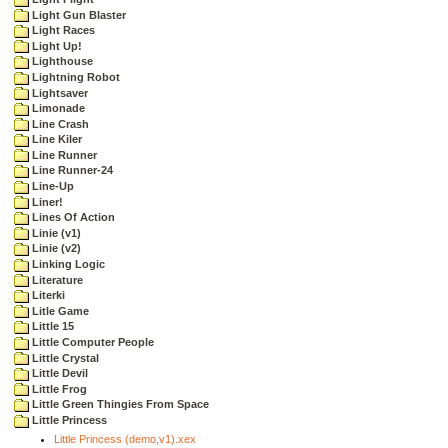
Light Gun Blaster
Light Races
Light Up!
Lighthouse
Lightning Robot
Lightsaver
Limonade
Line Crash
Line Kiler
Line Runner
Line Runner-24
Line-Up
Liner!
Lines Of Action
Linie (v1)
Linie (v2)
Linking Logic
Literature
Literki
Litle Game
Little 15
Little Computer People
Little Crystal
Little Devil
Little Frog
Little Green Thingies From Space
Little Princess
Little Princess (demo,v1).xex