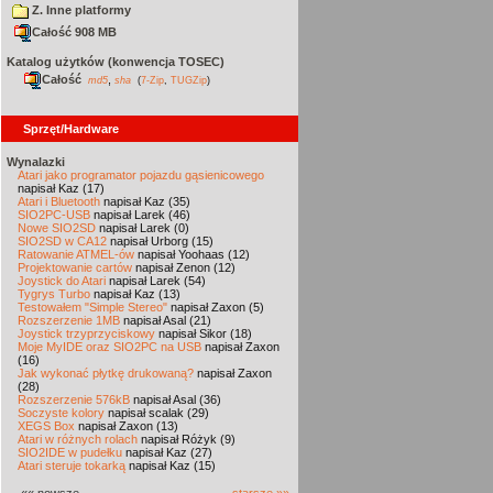
Z. Inne platformy
Całość 908 MB
Katalog użytków (konwencja TOSEC)
Całość
,
md5
sha
(
7-Zip
,
TUGZip
)
Sprzęt/Hardware
Wynalazki
Atari jako programator pojazdu gąsienicowego
napisał Kaz (17)
Atari i Bluetooth
napisał Kaz (35)
SIO2PC-USB
napisał Larek (46)
Nowe SIO2SD
napisał Larek (0)
SIO2SD w CA12
napisał Urborg (15)
Ratowanie ATMEL-ów
napisał Yoohaas (12)
Projektowanie cartów
napisał Zenon (12)
Joystick do Atari
napisał Larek (54)
Tygrys Turbo
napisał Kaz (13)
Testowałem "Simple Stereo"
napisał Zaxon (5)
Rozszerzenie 1MB
napisał Asal (21)
Joystick trzyprzyciskowy
napisał Sikor (18)
Moje MyIDE oraz SIO2PC na USB
napisał Zaxon
(16)
Jak wykonać płytkę drukowaną?
napisał Zaxon
(28)
Rozszerzenie 576kB
napisał Asal (36)
Soczyste kolory
napisał scalak (29)
XEGS Box
napisał Zaxon (13)
Atari w różnych rolach
napisał Różyk (9)
SIO2IDE w pudełku
napisał Kaz (27)
Atari steruje tokarką
napisał Kaz (15)