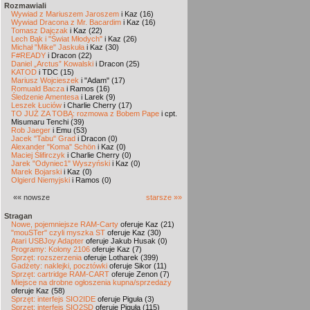
Rozmawiali
Wywiad z Mariuszem Jaroszem
i Kaz (16)
Wywiad Dracona z Mr. Bacardim
i Kaz (16)
Tomasz Dajczak
i Kaz (22)
Lech Bąk i "Świat Młodych"
i Kaz (26)
Michał "Mike" Jaskuła
i Kaz (30)
F#READY
i Dracon (22)
Daniel „Arctus” Kowalski
i Dracon (25)
KATOD
i TDC (15)
Mariusz Wojcieszek
i "Adam" (17)
Romuald Bacza
i Ramos (16)
Śledzenie Amentesa
i Larek (9)
Leszek Łuciów
i Charlie Cherry (17)
TO JUŻ ZA TOBĄ: rozmowa z Bobem Pape
i cpt.
Misumaru Tenchi (39)
Rob Jaeger
i Emu (53)
Jacek "Tabu" Grad
i Dracon (0)
Alexander "Koma" Schön
i Kaz (0)
Maciej Ślifirczyk
i Charlie Cherry (0)
Jarek "Odyniec1" Wyszyński
i Kaz (0)
Marek Bojarski
i Kaz (0)
Olgierd Niemyjski
i Ramos (0)
«« nowsze
starsze »»
Stragan
Nowe, pojemniejsze RAM-Carty
oferuje Kaz (21)
"mouSTer" czyli myszka ST
oferuje Kaz (30)
Atari USBJoy Adapter
oferuje Jakub Husak (0)
Programy: Kolony 2106
oferuje Kaz (7)
Sprzęt: rozszerzenia
oferuje Lotharek (399)
Gadżety: naklejki, pocztówki
oferuje Sikor (11)
Sprzęt: cartridge RAM-CART
oferuje Zenon (7)
Miejsce na drobne ogłoszenia kupna/sprzedaży
oferuje Kaz (58)
Sprzęt: interfejs SIO2IDE
oferuje Piguła (3)
Sprzęt: interfejs SIO2SD
oferuje Piguła (115)