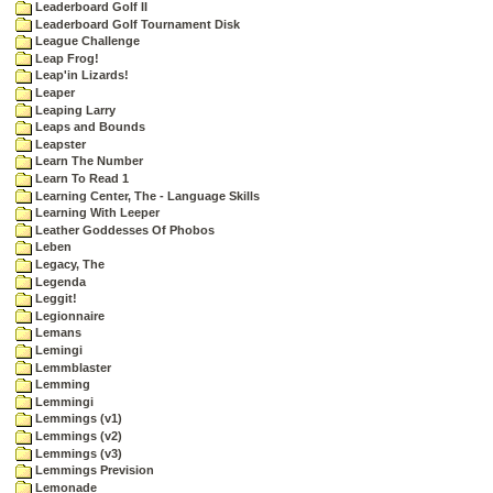
Leaderboard Golf II
Leaderboard Golf Tournament Disk
League Challenge
Leap Frog!
Leap'in Lizards!
Leaper
Leaping Larry
Leaps and Bounds
Leapster
Learn The Number
Learn To Read 1
Learning Center, The - Language Skills
Learning With Leeper
Leather Goddesses Of Phobos
Leben
Legacy, The
Legenda
Leggit!
Legionnaire
Lemans
Lemingi
Lemmblaster
Lemming
Lemmingi
Lemmings (v1)
Lemmings (v2)
Lemmings (v3)
Lemmings Prevision
Lemonade