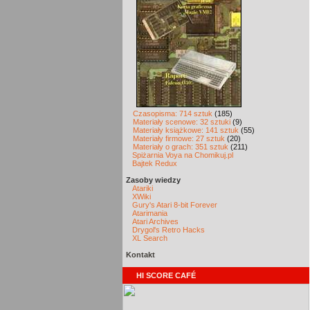
Czasopisma: 714 sztuk
(185)
Materiały scenowe: 32 sztuki
(9)
Materiały książkowe: 141 sztuk
(55)
Materiały firmowe: 27 sztuk
(20)
Materiały o grach: 351 sztuk
(211)
Spiżarnia Voya na Chomikuj.pl
Bajtek Redux
Zasoby wiedzy
Atariki
XWiki
Gury's Atari 8-bit Forever
Atarimania
Atari Archives
Drygol's Retro Hacks
XL Search
Kontakt
HI SCORE CAFÉ