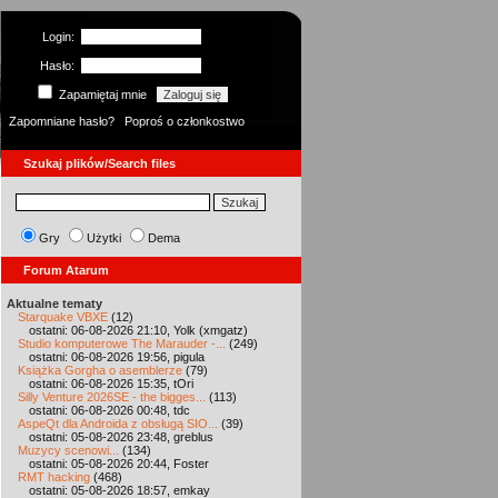
Login:
Hasło:
Zapamiętaj mnie
Zapomniane hasło?
Poproś o członkostwo
Szukaj plików/Search files
Gry
Użytki
Dema
Forum Atarum
Aktualne tematy
Starquake VBXE
(12)
ostatni: 06-08-2026 21:10, Yolk (xmgatz)
Studio komputerowe The Marauder -...
(249)
ostatni: 06-08-2026 19:56, pigula
Książka Gorgha o asemblerze
(79)
ostatni: 06-08-2026 15:35, tOri
Silly Venture 2026SE - the bigges...
(113)
ostatni: 06-08-2026 00:48, tdc
AspeQt dla Androida z obsługą SIO...
(39)
ostatni: 05-08-2026 23:48, greblus
Muzycy scenowi...
(134)
ostatni: 05-08-2026 20:44, Foster
RMT hacking
(468)
ostatni: 05-08-2026 18:57, emkay