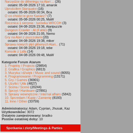
Narzędzie do ditheringu na Atari ...
(26)
ostatni: 05-08-2026 17:10, amarok
Uprościłem Starquake
(16)
ostatni: 05-08-2026 00:34, Bca
O co chodzi w grze Kasiarz?
(7)
ostatni: 05-08-2026 00:25, MaW
Rocznica 1 sierpnia - turówka WRCOH
(3)
ostatni: 04-08-2026 23:36, Ataripuzzle
Dungeon Crawler - AI (Fable)
(9)
ostatni: 04-08-2026 21:05, Nemo
Gry na Atari z pszczołami
(20)
ostatni: 04-08-2026 19:38, miker
Sprawa nowych płyt głównych Atari...
(71)
ostatni: 04-08-2026 19:18, tebe
Konsole z Lidla
(14)
ostatni: 04-08-2026 09:48, MaW
Kategorie Forum Atarum
1. Projekty / Projects
(29854)
2. Grafika / Graphics
(6813)
3. Muzyka i dźwięk / Music and sound
(8055)
4. Programowanie / Programming
(13171)
5. Gry / Games
(36901)
6. Użytki / Utils
(4827)
7. Scena / Scene
(20244)
8. Sprzęt / Hardware
(27891)
9. Sprawy wewnętrzne / Internal affairs
(5842)
10. Sprzedam / Kupię / Zamienię
(8193)
11. Inne / Other
(33759)
Administratorzy:
Adam, Cyprian, Jhusak, Kaz
Użytkowników:
3072
Ostatnio zarejestrowany:
bradko
Postów ostatniej doby:
10
Spotkania i zloty/Meetings & Parties