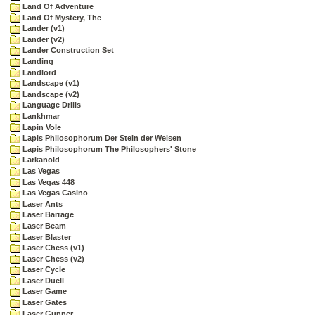
Land Of Adventure
Land Of Mystery, The
Lander (v1)
Lander (v2)
Lander Construction Set
Landing
Landlord
Landscape (v1)
Landscape (v2)
Language Drills
Lankhmar
Lapin Vole
Lapis Philosophorum Der Stein der Weisen
Lapis Philosophorum The Philosophers' Stone
Larkanoid
Las Vegas
Las Vegas 448
Las Vegas Casino
Laser Ants
Laser Barrage
Laser Beam
Laser Blaster
Laser Chess (v1)
Laser Chess (v2)
Laser Cycle
Laser Duell
Laser Game
Laser Gates
Laser Gunner