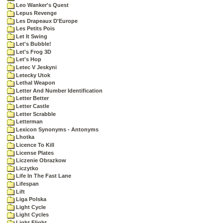
Leo Wanker's Quest
Lepus Revenge
Les Drapeaux D'Europe
Les Petits Pois
Let It Swing
Let's Bubble!
Let's Frog 3D
Let's Hop
Letec V Jeskyni
Letecky Utok
Lethal Weapon
Letter And Number Identification
Letter Better
Letter Castle
Letter Scrabble
Letterman
Lexicon Synonyms - Antonyms
Lhotka
Licence To Kill
License Plates
Liczenie Obrazkow
Liczytko
Life In The Fast Lane
Lifespan
Lift
Liga Polska
Light Cycle
Light Cycles
Light Flight