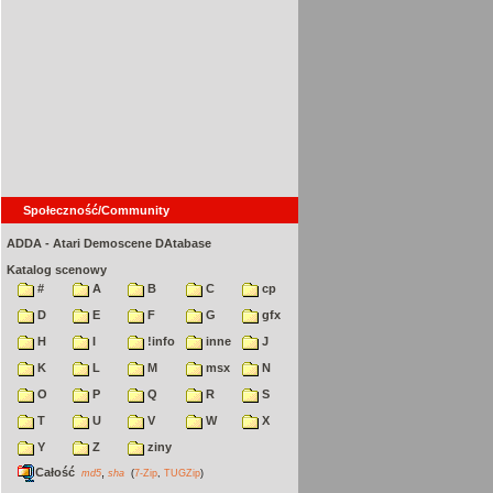
Społeczność/Community
ADDA - Atari Demoscene DAtabase
Katalog scenowy
#
A
B
C
cp
D
E
F
G
gfx
H
I
!info
inne
J
K
L
M
msx
N
O
P
Q
R
S
T
U
V
W
X
Y
Z
ziny
Całość
,
md5
sha
(
7-Zip
,
TUGZip
)