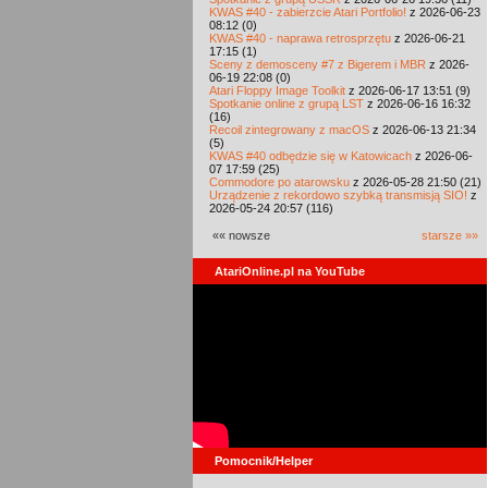
KWAS #40 - zabierzcie Atari Portfolio!
z 2026-06-23
08:12 (0)
KWAS #40 - naprawa retrosprzętu
z 2026-06-21
17:15 (1)
Sceny z demosceny #7 z Bigerem i MBR
z 2026-
06-19 22:08 (0)
Atari Floppy Image Toolkit
z 2026-06-17 13:51 (9)
Spotkanie online z grupą LST
z 2026-06-16 16:32
(16)
Recoil zintegrowany z macOS
z 2026-06-13 21:34
(5)
KWAS #40 odbędzie się w Katowicach
z 2026-06-
07 17:59 (25)
Commodore po atarowsku
z 2026-05-28 21:50 (21)
Urządzenie z rekordowo szybką transmisją SIO!
z
2026-05-24 20:57 (116)
«« nowsze
starsze »»
AtariOnline.pl na YouTube
Pomocnik/Helper