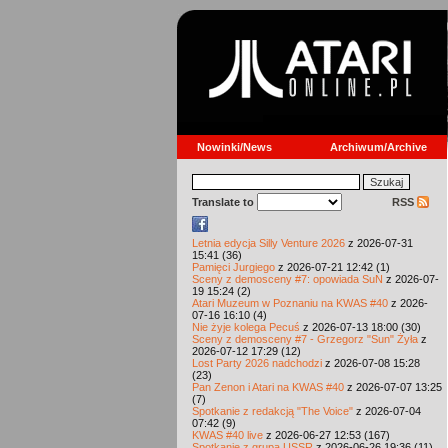
Nowinki/News
Archiwum/Archive
Translate to
RSS
Letnia edycja Silly Venture 2026
z 2026-07-31
15:41 (36)
Pamięci Jurgiego
z 2026-07-21 12:42 (1)
Sceny z demosceny #7: opowiada SuN
z 2026-07-
19 15:24 (2)
Atari Muzeum w Poznaniu na KWAS #40
z 2026-
07-16 16:10 (4)
Nie żyje kolega Pecuś
z 2026-07-13 18:00 (30)
Sceny z demosceny #7 - Grzegorz "Sun" Żyła
z
2026-07-12 17:29 (12)
Lost Party 2026 nadchodzi
z 2026-07-08 15:28
(23)
Pan Zenon i Atari na KWAS #40
z 2026-07-07 13:25
(7)
Spotkanie z redakcją "The Voice"
z 2026-07-04
07:42 (9)
KWAS #40 live
z 2026-06-27 12:53 (167)
Spotkanie z grupą USSR
z 2026-06-26 19:36 (11)