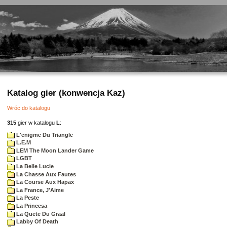
Katalog gier (konwencja Kaz)
Wróc do katalogu
315
gier w katalogu
L
:
L'enigme Du Triangle
L.E.M
LEM The Moon Lander Game
LGBT
La Belle Lucie
La Chasse Aux Fautes
La Course Aux Hapax
La France, J'Aime
La Peste
La Princesa
La Quete Du Graal
Labby Of Death