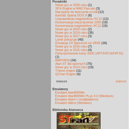
Poradniki
Nowe gry w 2026 roku
(1)
SFX-Engine w MAD Pascalu
(3)
Narzędzie do tworzenia scrolli
(12)
Kartridż Sparta DOS X
(6)
Usprawnienia magnetofonu XC12
(12)
Konserwacja stacji dysków 1050
(19)
Konserwacja magnetofonu XC12
(15)
Nowe gry w 2020 roku
(2)
Nowe gry w 2019 roku
(35)
Nowe gry w 2017 roku
(3)
Larek pokazuje
(40)
Emulacja ZX Spectrum na VBXE
(26)
Nowe gry w 2016 roku
(7)
Nowe gry w 2015 roku
(4)
Partycjonowanie karty SIDE (APT/FAT16/FAT32)
(1)
BMPVIEW
(34)
Atari ST dla opornych
(75)
Nowe gry w 2014 roku
(19)
Tritone engine
(11)
QChan Engine
(6)
nowsze
starsze
Emulatory
Emulator Atari800Win
Emulator Atari800Win PLus 4.0 (Windows)
Emulator Atari++ (multiplatform)
Emulator Altirra (Windows)
Biblioteka Atarowca