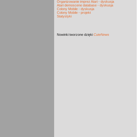
Organizowanie imprez Atari - dyskusja
Atari demoscene database - dyskusja
Colony Mobile - dyskusja
Colony Mobile - projekt
Statystyki
Nowinki
tworzone dzięki
CuteNews