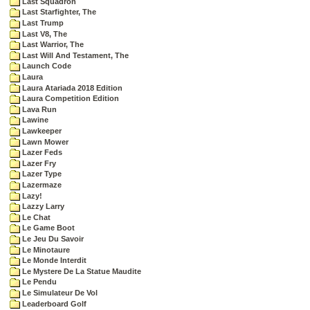
Last Squadron
Last Starfighter, The
Last Trump
Last V8, The
Last Warrior, The
Last Will And Testament, The
Launch Code
Laura
Laura Atariada 2018 Edition
Laura Competition Edition
Lava Run
Lawine
Lawkeeper
Lawn Mower
Lazer Feds
Lazer Fry
Lazer Type
Lazermaze
Lazy!
Lazzy Larry
Le Chat
Le Game Boot
Le Jeu Du Savoir
Le Minotaure
Le Monde Interdit
Le Mystere De La Statue Maudite
Le Pendu
Le Simulateur De Vol
Leaderboard Golf