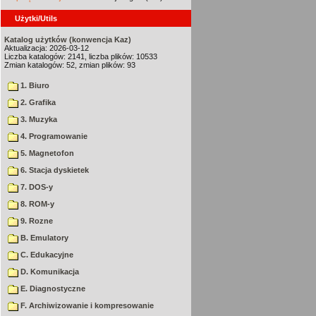
Użytki/Utils
Katalog użytków (konwencja Kaz)
Aktualizacja: 2026-03-12
Liczba katalogów: 2141, liczba plików: 10533
Zmian katalogów: 52, zmian plików: 93
1. Biuro
2. Grafika
3. Muzyka
4. Programowanie
5. Magnetofon
6. Stacja dyskietek
7. DOS-y
8. ROM-y
9. Rozne
B. Emulatory
C. Edukacyjne
D. Komunikacja
E. Diagnostyczne
F. Archiwizowanie i kompresowanie