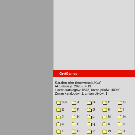
Gry/Games
Katalog gier (konwencja Kaz)
Aktualizacja: 2026-07-19
Liczba katalogów: 8878, liczba plików: 40040
Zmian katalogów: 1, zmian plików: 1
0-9
A
B
C
D
E
F
G
H
I
J
K
L
M
N
O
P
Q
R
S
T
U
V
W
X