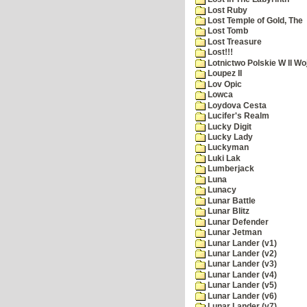
Lost Ruby
Lost Temple of Gold, The
Lost Tomb
Lost Treasure
Lost!!!
Lotnictwo Polskie W II Wo
Loupez II
Lov Opic
Lowca
Loydova Cesta
Lucifer's Realm
Lucky Digit
Lucky Lady
Luckyman
Luki Lak
Lumberjack
Luna
Lunacy
Lunar Battle
Lunar Blitz
Lunar Defender
Lunar Jetman
Lunar Lander (v1)
Lunar Lander (v2)
Lunar Lander (v3)
Lunar Lander (v4)
Lunar Lander (v5)
Lunar Lander (v6)
Lunar Lander (v7)