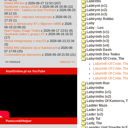
Labirinto
KWAS #40 live
z 2026-06-27 12:53 (167)
Labirynt (v1)
Spotkanie z grupą USSR
z 2026-06-26 19:36 (11)
KWAS #40 - zabierzcie Atari Portfolio!
z 2026-06-23
Labirynt (v2)
08:12 (0)
Labirynt (v3)
KWAS #40 - naprawa retrosprzętu
z 2026-06-21
Labirynty Robbo
17:15 (1)
Laby
Sceny z demosceny #7 z Bigerem i MBR
z 2026-
06-19 22:08 (0)
Laby - Leo
Atari Floppy Image Toolkit
z 2026-06-17 13:51 (9)
Labyrinth (v1)
Spotkanie online z grupą LST
z 2026-06-16 16:32
Labyrinth (v2)
(17)
Recoil zintegrowany z macOS
z 2026-06-13 21:34
Labyrinth (v3)
(5)
Labyrinth (v4)
KWAS #40 odbędzie się w Katowicach
z 2026-06-
Labyrinth Dash
07 17:59 (25)
Labyrinth Des Todes
Commodore po atarowsku
z 2026-05-28 21:50 (21)
Labyrinth Of Crete, The
«« nowsze
starsze »»
Labyrinth Of Crete, The
Labyrinth Of Crete, The
AtariOnline.pl na YouTube
Labyrinth Of Crete, The
Labyrinth Of Crete, The
Labyrinth Run
Labyrinthe
Labyrinths (v1)
Labyrinths (v2)
Labyrinths Of Kamerra, 
Ladder Maze
Lader (v1)
Lader (v2)
Lady Tut
Pomocnik/Helper
Lady, The
Laender Und Staedte In 