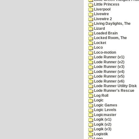
Little Princess
Liverpool
Livewire
Livewire 2
Living Daylights, The
Lizard
Loaded Brain
Locked Room, The
Locket
Loco
Loco-motion
Lode Runner (v1)
Lode Runner (v2)
Lode Runner (v3)
Lode Runner (v4)
Lode Runner (v5)
Lode Runner (v6)
Lode Runner Utility Disk
Lode Runner's Rescue
Log Roll
Logic
Logic Games
Logic Levels
Logicmaster
Logik (v1)
Logik (v2)
Logik (v3)
Logistik
Logo