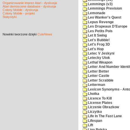
Organizowanie imprez Atari - dyskusja
Lemmings (v3)
Atari demoscene database - dyskusja
Lemmings Prevision
Colony Mobile - dyskusja
Lemonade
Colony Mobile - projekt
Statystyki
Leo Wanker's Quest
Lepus Revenge
Les Drapeaux D'Europe
Les Petits Pois
Nowinki
tworzone dzięki
CuteNews
Let It Swing
Let's Bubble!
Let's Frog 3D
Let's Hop
Letec V Jeskyni
Letecky Utok
Lethal Weapon
Letter And Number Identif
Letter Better
Letter Castle
Letter Scrabble
Letterman
Lexicon Synonyms - Ant
Lhotka
Licence To Kill
License Plates
Liczenie Obrazkow
Liczytko
Life In The Fast Lane
Lifespan
Lift
Liga Polska