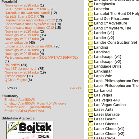
Poradniki
Lamiglowka
Nowe gry w 2026 roku
(1)
Lancelot
SFX-Engine w MAD Pascalu
(3)
Narzędzie do tworzenia scrolli
(12)
Lancelot The Hunt Of Hol
Kartridż Sparta DOS X
(6)
Land Der Pharaonen
Usprawnienia magnetofonu XC12
(12)
Land Of Adventure
Konserwacja stacji dysków 1050
(19)
Konserwacja magnetofonu XC12
(15)
Land Of Mystery, The
Nowe gry w 2020 roku
(2)
Lander (v1)
Nowe gry w 2019 roku
(35)
Lander (v2)
Nowe gry w 2017 roku
(3)
Larek pokazuje
(40)
Lander Construction Set
Emulacja ZX Spectrum na VBXE
(26)
Landing
Nowe gry w 2016 roku
(7)
Landlord
Nowe gry w 2015 roku
(4)
Landscape (v1)
Partycjonowanie karty SIDE (APT/FAT16/FAT32)
(1)
Landscape (v2)
BMPVIEW
(34)
Language Drills
Atari ST dla opornych
(75)
Lankhmar
Nowe gry w 2014 roku
(19)
Tritone engine
(11)
Lapin Vole
QChan Engine
(6)
Lapis Philosophorum Der 
Lapis Philosophorum The 
nowsze
starsze
Larkanoid
Las Vegas
Emulatory
Emulator Atari800Win
Las Vegas 448
Emulator Atari800Win PLus 4.0 (Windows)
Las Vegas Casino
Emulator Atari++ (multiplatform)
Laser Ants
Emulator Altirra (Windows)
Laser Barrage
Biblioteka Atarowca
Laser Beam
Laser Blaster
Laser Chess (v1)
Laser Chess (v2)
Laser Cycle