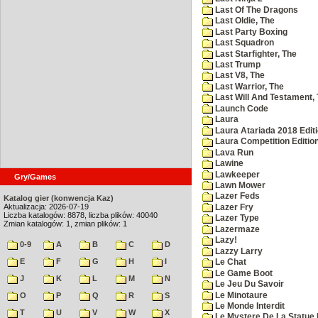
Last Of The Dragons
Last Oldie, The
Last Party Boxing
Last Squadron
Last Starfighter, The
Last Trump
Last V8, The
Last Warrior, The
Last Will And Testament,
Launch Code
Laura
Laura Atariada 2018 Edit
Laura Competition Editio
Lava Run
Lawine
Lawkeeper
Gry/Games
Lawn Mower
Lazer Feds
Katalog gier (konwencja Kaz)
Aktualizacja: 2026-07-19
Lazer Fry
Liczba katalogów: 8878, liczba plików: 40040
Lazer Type
Zmian katalogów: 1, zmian plików: 1
Lazermaze
Lazy!
0-9
A
B
C
D
Lazzy Larry
E
F
G
H
I
Le Chat
Le Game Boot
J
K
L
M
N
Le Jeu Du Savoir
Le Minotaure
O
P
Q
R
S
Le Monde Interdit
T
U
V
W
X
Le Mystere De La Statue 