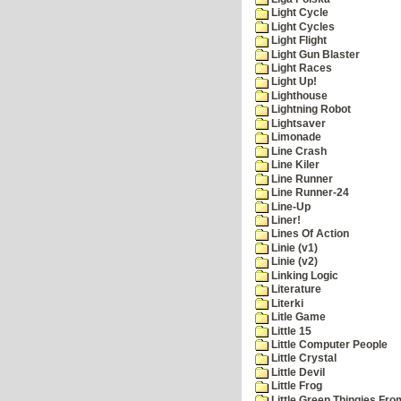
Light Cycle
Light Cycles
Light Flight
Light Gun Blaster
Light Races
Light Up!
Lighthouse
Lightning Robot
Lightsaver
Limonade
Line Crash
Line Kiler
Line Runner
Line Runner-24
Line-Up
Liner!
Lines Of Action
Linie (v1)
Linie (v2)
Linking Logic
Literature
Literki
Litle Game
Little 15
Little Computer People
Little Crystal
Little Devil
Little Frog
Little Green Thingies Fr