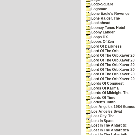
Logo-Square
Logoman
Lone Eagle's Revenge
Lone Raider, The
Lookahead
Looney Tunes Hotel
Loony Lander
Loops DX
Loops Of Zen
Lord Of Darkness
Lord Of The Orb
Lord Of The Orb Xaver 2
Lord Of The Orb Xaver 2
Lord Of The Orb Xaver 2
Lord Of The Orb Xaver 2
Lord Of The Orb Xaver 2
Lord Of The Orb Xaver 2
Lords Of Conquest
Lords Of Karma
Lords Of Midnight, The
Lords Of Time
Lorien's Tomb
Los Angeles 1984 Game
Los Angeles Swat
Lost City, The
Lost In Space
Lost In The Antarctic
Lost In The Antarctica
Lost In The Labyrinth