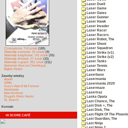
Laser Duell
Laser Game
Laser Gates
Laser Gunner
Laser Hawk
Laser Invader
Laser Racer
Laser Racers
Laser Robot, The
Laser Shoot
Laser Squadron
Czasopisma: 714 sztuk
(185)
Materiały scenowe: 32 sztuki
(9)
Laser Strike (v1)
Materiały książkowe: 141 sztuk
(55)
Laser Strike (v2)
Materiały firmowe: 27 sztuk
(20)
Laser Tanks
Materiały o grach: 351 sztuk
(211)
Spiżarnia Voya na Chomikuj.pl
Laser Tennis
Bajtek Redux
Laser Wars
Laserbase
Zasoby wiedzy
Lasermania
Atariki
XWiki
Lasermania 2020
Gury's Atari 8-bit Forever
Lasermaze
Atarimania
Lasertraz
Atari Archives
Drygol's Retro Hacks
Laska Opata
XL Search
Last Chance, The
Last Disk +, The
Kontakt
Last Disk, The
Last Flight Of The Phoeni
HI SCORE CAFÉ
Last Guardian, The
Last Ninja
Last Ninja 2