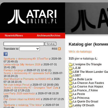
Nowinki/News
Archiwum/Archive
Katalog gier (konwe
Translate to
RSS
Wróc do katalogu
315
gier w katalogu
L
:
Spotkanie z demosceną #9: STeel/Tori
z 2026-08-
07 20:49 (0)
L'enigme Du Triangle
Letnia edycja Silly Venture 2026
z 2026-07-31
15:41 (38)
L.E.M
Pamięci Jurgiego
z 2026-07-21 12:42 (1)
LEM The Moon Lander G
Sceny z demosceny #7: opowiada SuN
z 2026-07-
LGBT
19 15:24 (2)
Atari Muzeum w Poznaniu na KWAS #40
z 2026-
La Belle Lucie
07-16 16:10 (4)
La Chasse Aux Fautes
Nie żyje kolega Pecuś
z 2026-07-13 18:00 (30)
La Course Aux Hapax
Sceny z demosceny #7 - Grzegorz "Sun" Żyła
z
La France, J'Aime
2026-07-12 17:29 (12)
Lost Party 2026 nadchodzi
z 2026-07-08 15:28
La Peste
(23)
La Princesa
Pan Zenon i Atari na KWAS #40
z 2026-07-07 13:25
La Quete Du Graal
(7)
Spotkanie z redakcją "The Voice"
z 2026-07-04
Labby Of Death
07:42 (9)