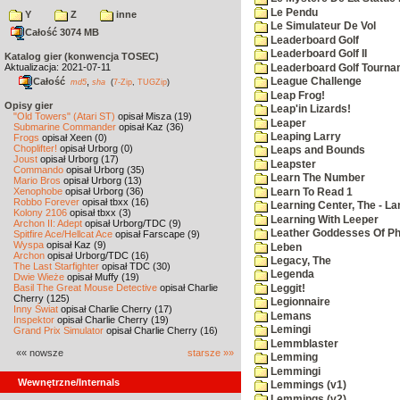
Le Pendu
Y
Z
inne
Le Simulateur De Vol
Całość 3074 MB
Leaderboard Golf
Leaderboard Golf II
Katalog gier (konwencja TOSEC)
Aktualizacja: 2021-07-11
Leaderboard Golf Tourna
Całość
,
League Challenge
md5
sha
(
7-Zip
,
TUGZip
)
Leap Frog!
Opisy gier
Leap'in Lizards!
"Old Towers" (Atari ST)
opisał Misza (19)
Leaper
Submarine Commander
opisał Kaz (36)
Leaping Larry
Frogs
opisał Xeen (0)
Choplifter!
opisał Urborg (0)
Leaps and Bounds
Joust
opisał Urborg (17)
Leapster
Commando
opisał Urborg (35)
Learn The Number
Mario Bros
opisał Urborg (13)
Xenophobe
opisał Urborg (36)
Learn To Read 1
Robbo Forever
opisał tbxx (16)
Learning Center, The - La
Kolony 2106
opisał tbxx (3)
Learning With Leeper
Archon II: Adept
opisał Urborg/TDC (9)
Leather Goddesses Of P
Spitfire Ace/Hellcat Ace
opisał Farscape (9)
Wyspa
opisał Kaz (9)
Leben
Archon
opisał Urborg/TDC (16)
Legacy, The
The Last Starfighter
opisał TDC (30)
Legenda
Dwie Wieże
opisał Muffy (19)
Basil The Great Mouse Detective
opisał Charlie
Leggit!
Cherry (125)
Legionnaire
Inny Świat
opisał Charlie Cherry (17)
Lemans
Inspektor
opisał Charlie Cherry (19)
Lemingi
Grand Prix Simulator
opisał Charlie Cherry (16)
Lemmblaster
«« nowsze
starsze »»
Lemming
Lemmingi
Wewnętrzne/Internals
Lemmings (v1)
Lemmings (v2)