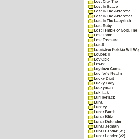
Lost City, The
Lost In Space
Lost In The Antarctic
Lost In The Antarctica
Lost In The Labyrinth
Lost Ruby
Lost Temple of Gold, The
Lost Tomb
Lost Treasure
Lost!!!
Lotnictwo Polskie W II Wo
Loupez II
Lov Opic
Lowca
Loydova Cesta
Lucifer's Realm
Lucky Digit
Lucky Lady
Luckyman
Luki Lak
Lumberjack
Luna
Lunacy
Lunar Battle
Lunar Blitz
Lunar Defender
Lunar Jetman
Lunar Lander (v1)
Lunar Lander (v2)