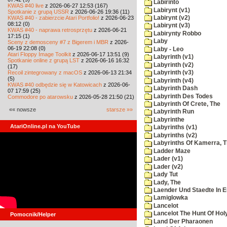
Labirinto
KWAS #40 live
z 2026-06-27 12:53 (167)
Labirynt (v1)
Spotkanie z grupą USSR
z 2026-06-26 19:36 (11)
KWAS #40 - zabierzcie Atari Portfolio!
z 2026-06-23
Labirynt (v2)
08:12 (0)
Labirynt (v3)
KWAS #40 - naprawa retrosprzętu
z 2026-06-21
Labirynty Robbo
17:15 (1)
Laby
Sceny z demosceny #7 z Bigerem i MBR
z 2026-
06-19 22:08 (0)
Laby - Leo
Atari Floppy Image Toolkit
z 2026-06-17 13:51 (9)
Labyrinth (v1)
Spotkanie online z grupą LST
z 2026-06-16 16:32
Labyrinth (v2)
(17)
Recoil zintegrowany z macOS
z 2026-06-13 21:34
Labyrinth (v3)
(5)
Labyrinth (v4)
KWAS #40 odbędzie się w Katowicach
z 2026-06-
Labyrinth Dash
07 17:59 (25)
Labyrinth Des Todes
Commodore po atarowsku
z 2026-05-28 21:50 (21)
Labyrinth Of Crete, The
«« nowsze
starsze »»
Labyrinth Run
Labyrinthe
AtariOnline.pl na YouTube
Labyrinths (v1)
Labyrinths (v2)
Labyrinths Of Kamerra, 
Ladder Maze
Lader (v1)
Lader (v2)
Lady Tut
Lady, The
Laender Und Staedte In 
Lamiglowka
Lancelot
Lancelot The Hunt Of Hol
Pomocnik/Helper
Land Der Pharaonen