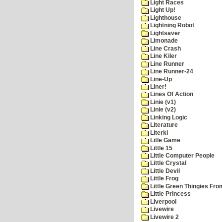
Light Races
Light Up!
Lighthouse
Lightning Robot
Lightsaver
Limonade
Line Crash
Line Kiler
Line Runner
Line Runner-24
Line-Up
Liner!
Lines Of Action
Linie (v1)
Linie (v2)
Linking Logic
Literature
Literki
Litle Game
Little 15
Little Computer People
Little Crystal
Little Devil
Little Frog
Little Green Thingies Fr
Little Princess
Liverpool
Livewire
Livewire 2