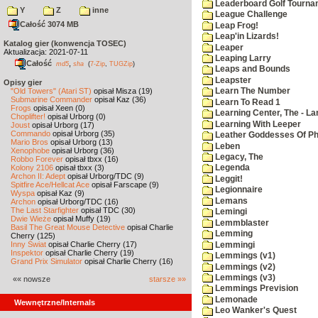
Leaderboard Golf Tourna
Y
Z
inne
League Challenge
Całość 3074 MB
Leap Frog!
Leap'in Lizards!
Katalog gier (konwencja TOSEC)
Leaper
Aktualizacja: 2021-07-11
Leaping Larry
Całość
,
md5
sha
(
7-Zip
,
TUGZip
)
Leaps and Bounds
Leapster
Opisy gier
"Old Towers" (Atari ST)
opisał Misza (19)
Learn The Number
Submarine Commander
opisał Kaz (36)
Learn To Read 1
Frogs
opisał Xeen (0)
Learning Center, The - La
Choplifter!
opisał Urborg (0)
Learning With Leeper
Joust
opisał Urborg (17)
Commando
opisał Urborg (35)
Leather Goddesses Of P
Mario Bros
opisał Urborg (13)
Leben
Xenophobe
opisał Urborg (36)
Legacy, The
Robbo Forever
opisał tbxx (16)
Kolony 2106
opisał tbxx (3)
Legenda
Archon II: Adept
opisał Urborg/TDC (9)
Leggit!
Spitfire Ace/Hellcat Ace
opisał Farscape (9)
Legionnaire
Wyspa
opisał Kaz (9)
Lemans
Archon
opisał Urborg/TDC (16)
The Last Starfighter
opisał TDC (30)
Lemingi
Dwie Wieże
opisał Muffy (19)
Lemmblaster
Basil The Great Mouse Detective
opisał Charlie
Lemming
Cherry (125)
Inny Świat
opisał Charlie Cherry (17)
Lemmingi
Inspektor
opisał Charlie Cherry (19)
Lemmings (v1)
Grand Prix Simulator
opisał Charlie Cherry (16)
Lemmings (v2)
Lemmings (v3)
«« nowsze
starsze »»
Lemmings Prevision
Lemonade
Wewnętrzne/Internals
Leo Wanker's Quest