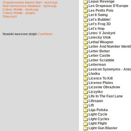
Lepus Revenge
Organizowanie imprez Atari - dyskusja
Atari demoscene database - dyskusja
Les Drapeaux D'Europe
Colony Mobile - dyskusja
Les Petits Pois
Colony Mobile - projekt
Let It Swing
Statystyki
Let's Bubble!
Let's Frog 3D
Let's Hop
Letec V Jeskyni
Nowinki
tworzone dzięki
CuteNews
Letecky Utok
Lethal Weapon
Letter And Number Identif
Letter Better
Letter Castle
Letter Scrabble
Letterman
Lexicon Synonyms - Ant
Lhotka
Licence To Kill
License Plates
Liczenie Obrazkow
Liczytko
Life In The Fast Lane
Lifespan
Lift
Liga Polska
Light Cycle
Light Cycles
Light Flight
Light Gun Blaster