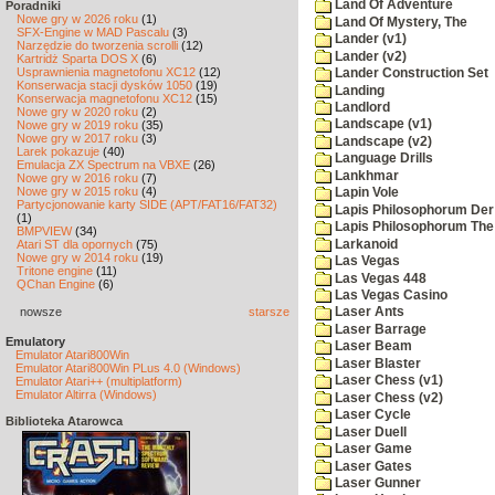
Land Of Adventure
Poradniki
Nowe gry w 2026 roku
(1)
Land Of Mystery, The
SFX-Engine w MAD Pascalu
(3)
Lander (v1)
Narzędzie do tworzenia scrolli
(12)
Lander (v2)
Kartridż Sparta DOS X
(6)
Usprawnienia magnetofonu XC12
(12)
Lander Construction Set
Konserwacja stacji dysków 1050
(19)
Landing
Konserwacja magnetofonu XC12
(15)
Landlord
Nowe gry w 2020 roku
(2)
Landscape (v1)
Nowe gry w 2019 roku
(35)
Nowe gry w 2017 roku
(3)
Landscape (v2)
Larek pokazuje
(40)
Language Drills
Emulacja ZX Spectrum na VBXE
(26)
Lankhmar
Nowe gry w 2016 roku
(7)
Nowe gry w 2015 roku
(4)
Lapin Vole
Partycjonowanie karty SIDE (APT/FAT16/FAT32)
Lapis Philosophorum Der 
(1)
Lapis Philosophorum The 
BMPVIEW
(34)
Larkanoid
Atari ST dla opornych
(75)
Nowe gry w 2014 roku
(19)
Las Vegas
Tritone engine
(11)
Las Vegas 448
QChan Engine
(6)
Las Vegas Casino
nowsze
starsze
Laser Ants
Laser Barrage
Emulatory
Laser Beam
Emulator Atari800Win
Laser Blaster
Emulator Atari800Win PLus 4.0 (Windows)
Laser Chess (v1)
Emulator Atari++ (multiplatform)
Emulator Altirra (Windows)
Laser Chess (v2)
Laser Cycle
Biblioteka Atarowca
Laser Duell
Laser Game
Laser Gates
Laser Gunner