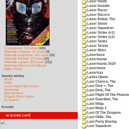
Laser Hawk
Laser Invader
Laser Racer
Laser Racers
Laser Robot, The
Laser Shoot
Laser Squadron
Laser Strike (v1)
Laser Strike (v2)
Laser Tanks
Laser Tennis
Czasopisma: 714 sztuk
(185)
Laser Wars
Materiały scenowe: 32 sztuki
(9)
Laserbase
Materiały książkowe: 141 sztuk
(55)
Materiały firmowe: 27 sztuk
(20)
Lasermania
Materiały o grach: 351 sztuk
(211)
Lasermania 2020
Spiżarnia Voya na Chomikuj.pl
Lasermaze
Bajtek Redux
Lasertraz
Zasoby wiedzy
Laska Opata
Atariki
Last Chance, The
XWiki
Last Disk +, The
Gury's Atari 8-bit Forever
Atarimania
Last Disk, The
Atari Archives
Last Flight Of The Phoeni
Drygol's Retro Hacks
Last Guardian, The
XL Search
Last Ninja
Kontakt
Last Ninja 2
Last Of The Dragons
HI SCORE CAFÉ
Last Oldie, The
Last Party Boxing
Last Squadron