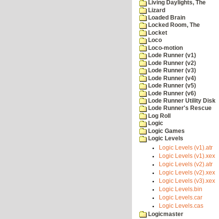
Living Daylights, The
Lizard
Loaded Brain
Locked Room, The
Locket
Loco
Loco-motion
Lode Runner (v1)
Lode Runner (v2)
Lode Runner (v3)
Lode Runner (v4)
Lode Runner (v5)
Lode Runner (v6)
Lode Runner Utility Disk
Lode Runner's Rescue
Log Roll
Logic
Logic Games
Logic Levels
Logic Levels (v1).atr
Logic Levels (v1).xex
Logic Levels (v2).atr
Logic Levels (v2).xex
Logic Levels (v3).xex
Logic Levels.bin
Logic Levels.car
Logic Levels.cas
Logicmaster