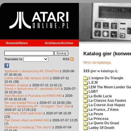
Nowinki/News
Archiwum/Archive
Katalog gier (konwe
Translate to
RSS
Wróc do katalogu
315
gier w katalogu
L
:
Spotkanie z demosceną #9: STeel/Tori
z 2026-08-
07 20:49 (0)
L'enigme Du Triangle
Letnia edycja Silly Venture 2026
z 2026-07-31
15:41 (38)
L.E.M
Pamięci Jurgiego
z 2026-07-21 12:42 (1)
LEM The Moon Lander G
Sceny z demosceny #7: opowiada SuN
z 2026-07-
LGBT
19 15:24 (2)
Atari Muzeum w Poznaniu na KWAS #40
z 2026-
La Belle Lucie
07-16 16:10 (4)
La Chasse Aux Fautes
Nie żyje kolega Pecuś
z 2026-07-13 18:00 (30)
La Course Aux Hapax
Sceny z demosceny #7 - Grzegorz "Sun" Żyła
z
La France, J'Aime
2026-07-12 17:29 (12)
Lost Party 2026 nadchodzi
z 2026-07-08 15:28
La Peste
(23)
La Princesa
Pan Zenon i Atari na KWAS #40
z 2026-07-07 13:25
La Quete Du Graal
(7)
Spotkanie z redakcją "The Voice"
z 2026-07-04
Labby Of Death
07:42 (9)