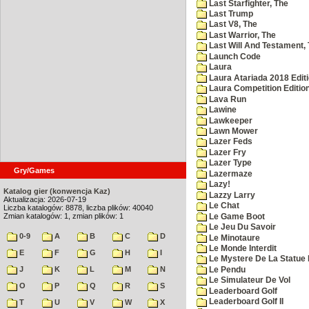
Last Starfighter, The
Last Trump
Last V8, The
Last Warrior, The
Last Will And Testament,
Launch Code
Laura
Laura Atariada 2018 Edit
Laura Competition Editio
Lava Run
Lawine
Lawkeeper
Lawn Mower
Lazer Feds
Lazer Fry
Lazer Type
Gry/Games
Lazermaze
Lazy!
Katalog gier (konwencja Kaz)
Lazzy Larry
Aktualizacja: 2026-07-19
Le Chat
Liczba katalogów: 8878, liczba plików: 40040
Zmian katalogów: 1, zmian plików: 1
Le Game Boot
Le Jeu Du Savoir
0-9
A
B
C
D
Le Minotaure
Le Monde Interdit
E
F
G
H
I
Le Mystere De La Statue 
J
K
L
M
N
Le Pendu
Le Simulateur De Vol
O
P
Q
R
S
Leaderboard Golf
Leaderboard Golf II
T
U
V
W
X