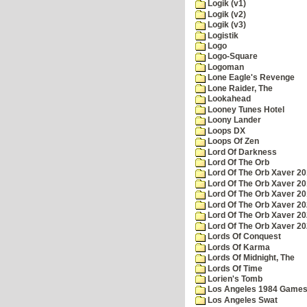
Logik (v1)
Logik (v2)
Logik (v3)
Logistik
Logo
Logo-Square
Logoman
Lone Eagle's Revenge
Lone Raider, The
Lookahead
Looney Tunes Hotel
Loony Lander
Loops DX
Loops Of Zen
Lord Of Darkness
Lord Of The Orb
Lord Of The Orb Xaver 2
Lord Of The Orb Xaver 2
Lord Of The Orb Xaver 2
Lord Of The Orb Xaver 2
Lord Of The Orb Xaver 2
Lord Of The Orb Xaver 2
Lords Of Conquest
Lords Of Karma
Lords Of Midnight, The
Lords Of Time
Lorien's Tomb
Los Angeles 1984 Game
Los Angeles Swat