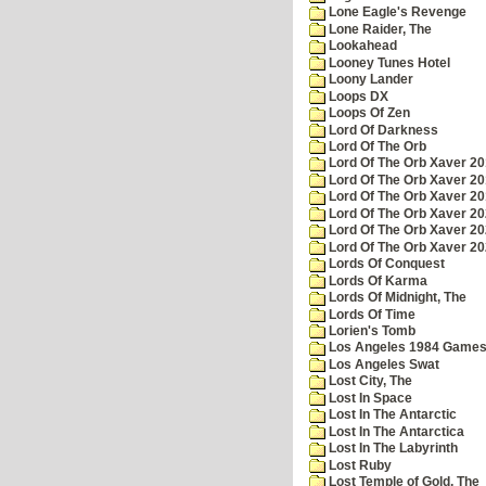
Lone Eagle's Revenge
Lone Raider, The
Lookahead
Looney Tunes Hotel
Loony Lander
Loops DX
Loops Of Zen
Lord Of Darkness
Lord Of The Orb
Lord Of The Orb Xaver 2
Lord Of The Orb Xaver 2
Lord Of The Orb Xaver 2
Lord Of The Orb Xaver 2
Lord Of The Orb Xaver 2
Lord Of The Orb Xaver 2
Lords Of Conquest
Lords Of Karma
Lords Of Midnight, The
Lords Of Time
Lorien's Tomb
Los Angeles 1984 Game
Los Angeles Swat
Lost City, The
Lost In Space
Lost In The Antarctic
Lost In The Antarctica
Lost In The Labyrinth
Lost Ruby
Lost Temple of Gold, The