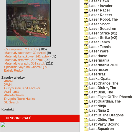
Laser Hawk
Laser Invader
Laser Racer
Laser Racers
Laser Robot, The
Laser Shoot
Laser Squadron
Laser Strike (v1)
Laser Strike (v2)
Laser Tanks
Laser Tennis
Czasopisma: 714 sztuk
(185)
Laser Wars
Materiały scenowe: 32 sztuki
(9)
Laserbase
Materiały książkowe: 141 sztuk
(55)
Materiały firmowe: 27 sztuk
(20)
Lasermania
Materiały o grach: 351 sztuk
(211)
Lasermania 2020
Spiżarnia Voya na Chomikuj.pl
Lasermaze
Bajtek Redux
Lasertraz
Zasoby wiedzy
Laska Opata
Atariki
Last Chance, The
XWiki
Last Disk +, The
Gury's Atari 8-bit Forever
Atarimania
Last Disk, The
Atari Archives
Last Flight Of The Phoeni
Drygol's Retro Hacks
Last Guardian, The
XL Search
Last Ninja
Kontakt
Last Ninja 2
Last Of The Dragons
HI SCORE CAFÉ
Last Oldie, The
Last Party Boxing
Last Squadron