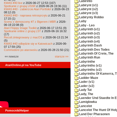
Labirinto
KWAS #40 live
z 2026-06-27 12:53 (167)
Labirynt (v1)
Spotkanie z grupą USSR
z 2026-06-26 19:36 (11)
KWAS #40 - zabierzcie Atari Portfolio!
z 2026-06-23
Labirynt (v2)
08:12 (0)
Labirynt (v3)
KWAS #40 - naprawa retrosprzętu
z 2026-06-21
Labirynty Robbo
17:15 (1)
Laby
Sceny z demosceny #7 z Bigerem i MBR
z 2026-
06-19 22:08 (0)
Laby - Leo
Atari Floppy Image Toolkit
z 2026-06-17 13:51 (9)
Labyrinth (v1)
Spotkanie online z grupą LST
z 2026-06-16 16:32
Labyrinth (v2)
(17)
Recoil zintegrowany z macOS
z 2026-06-13 21:34
Labyrinth (v3)
(5)
Labyrinth (v4)
KWAS #40 odbędzie się w Katowicach
z 2026-06-
Labyrinth Dash
07 17:59 (25)
Labyrinth Des Todes
Commodore po atarowsku
z 2026-05-28 21:50 (21)
Labyrinth Of Crete, The
«« nowsze
starsze »»
Labyrinth Run
Labyrinthe
AtariOnline.pl na YouTube
Labyrinths (v1)
Labyrinths (v2)
Labyrinths Of Kamerra, 
Ladder Maze
Lader (v1)
Lader (v2)
Lady Tut
Lady, The
Laender Und Staedte In 
Lamiglowka
Lancelot
Lancelot The Hunt Of Hol
Pomocnik/Helper
Land Der Pharaonen