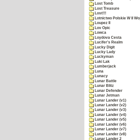
Lost Tomb
Lost Treasure
Lost!!!
Lotnictwo Polskie W II Wo
Loupez II
Lov Opic
Lowca
Loydova Cesta
Lucifer's Realm
Lucky Digit
Lucky Lady
Luckyman
Luki Lak
Lumberjack
Luna
Lunacy
Lunar Battle
Lunar Blitz
Lunar Defender
Lunar Jetman
Lunar Lander (v1)
Lunar Lander (v2)
Lunar Lander (v3)
Lunar Lander (v4)
Lunar Lander (v5)
Lunar Lander (v6)
Lunar Lander (v7)
Lunar Lander (v8)
Lunar Lander 2