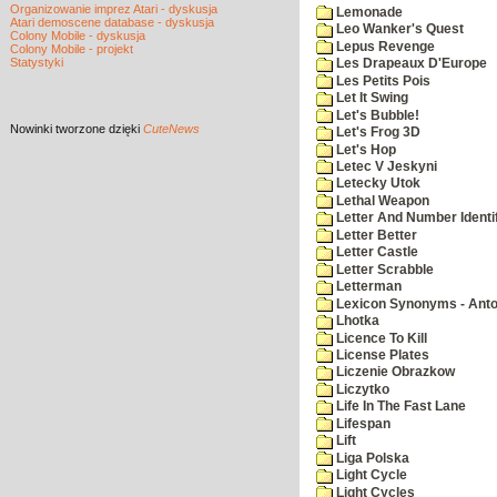
Organizowanie imprez Atari - dyskusja
Lemonade
Atari demoscene database - dyskusja
Leo Wanker's Quest
Colony Mobile - dyskusja
Lepus Revenge
Colony Mobile - projekt
Statystyki
Les Drapeaux D'Europe
Les Petits Pois
Let It Swing
Let's Bubble!
Nowinki
tworzone dzięki
CuteNews
Let's Frog 3D
Let's Hop
Letec V Jeskyni
Letecky Utok
Lethal Weapon
Letter And Number Identif
Letter Better
Letter Castle
Letter Scrabble
Letterman
Lexicon Synonyms - Ant
Lhotka
Licence To Kill
License Plates
Liczenie Obrazkow
Liczytko
Life In The Fast Lane
Lifespan
Lift
Liga Polska
Light Cycle
Light Cycles