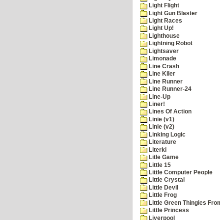
Light Flight
Light Gun Blaster
Light Races
Light Up!
Lighthouse
Lightning Robot
Lightsaver
Limonade
Line Crash
Line Kiler
Line Runner
Line Runner-24
Line-Up
Liner!
Lines Of Action
Linie (v1)
Linie (v2)
Linking Logic
Literature
Literki
Litle Game
Little 15
Little Computer People
Little Crystal
Little Devil
Little Frog
Little Green Thingies Fr
Little Princess
Liverpool