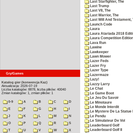
Last Starfighter, The
Last Trump
Last V8, The
Last Warrior, The
Last Will And Testament,
Launch Code
Laura
Laura Atariada 2018 Edit
Laura Competition Editio
Lava Run
Lawine
Lawkeeper
Lawn Mower
Lazer Feds
Lazer Fry
Lazer Type
Gry/Games
Lazermaze
Lazy!
Katalog gier (konwencja Kaz)
Lazzy Larry
Aktualizacja: 2026-07-19
Le Chat
Liczba katalogów: 8878, liczba plików: 40040
Zmian katalogów: 1, zmian plików: 1
Le Game Boot
Le Jeu Du Savoir
0-9
A
B
C
D
Le Minotaure
Le Monde Interdit
E
F
G
H
I
Le Mystere De La Statue 
J
K
L
M
N
Le Pendu
Le Simulateur De Vol
O
P
Q
R
S
Leaderboard Golf
Leaderboard Golf II
T
U
V
W
X