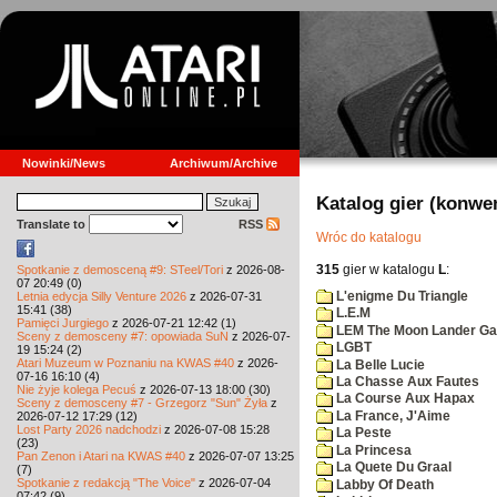
Nowinki/News
Archiwum/Archive
Katalog gier (konwe
Translate to
RSS
Wróc do katalogu
315
gier w katalogu
L
:
Spotkanie z demosceną #9: STeel/Tori
z 2026-08-
07 20:49 (0)
L'enigme Du Triangle
Letnia edycja Silly Venture 2026
z 2026-07-31
15:41 (38)
L.E.M
Pamięci Jurgiego
z 2026-07-21 12:42 (1)
LEM The Moon Lander G
Sceny z demosceny #7: opowiada SuN
z 2026-07-
LGBT
19 15:24 (2)
Atari Muzeum w Poznaniu na KWAS #40
z 2026-
La Belle Lucie
07-16 16:10 (4)
La Chasse Aux Fautes
Nie żyje kolega Pecuś
z 2026-07-13 18:00 (30)
La Course Aux Hapax
Sceny z demosceny #7 - Grzegorz "Sun" Żyła
z
La France, J'Aime
2026-07-12 17:29 (12)
Lost Party 2026 nadchodzi
z 2026-07-08 15:28
La Peste
(23)
La Princesa
Pan Zenon i Atari na KWAS #40
z 2026-07-07 13:25
La Quete Du Graal
(7)
Spotkanie z redakcją "The Voice"
z 2026-07-04
Labby Of Death
07:42 (9)