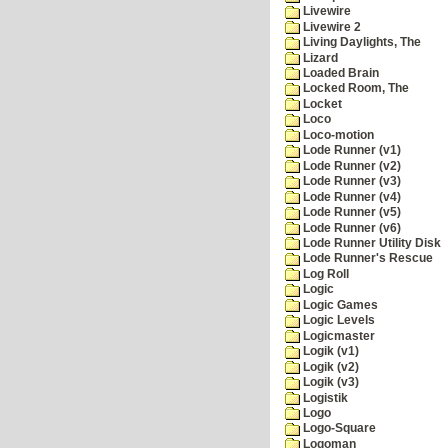
Livewire
Livewire 2
Living Daylights, The
Lizard
Loaded Brain
Locked Room, The
Locket
Loco
Loco-motion
Lode Runner (v1)
Lode Runner (v2)
Lode Runner (v3)
Lode Runner (v4)
Lode Runner (v5)
Lode Runner (v6)
Lode Runner Utility Disk
Lode Runner's Rescue
Log Roll
Logic
Logic Games
Logic Levels
Logicmaster
Logik (v1)
Logik (v2)
Logik (v3)
Logistik
Logo
Logo-Square
Logoman