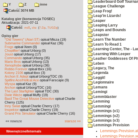
Leaderboard Golf Tourna
Y
Z
inne
League Challenge
Całość 3074 MB
Leap Frog!
Leap'in Lizards!
Katalog gier (konwencja TOSEC)
Leaper
Aktualizacja: 2021-07-11
Leaping Larry
Całość
,
md5
sha
(
7-Zip
,
TUGZip
)
Leaps and Bounds
Leapster
Opisy gier
"Old Towers" (Atari ST)
opisał Misza (19)
Learn The Number
Submarine Commander
opisał Kaz (36)
Learn To Read 1
Frogs
opisał Xeen (0)
Learning Center, The - La
Choplifter!
opisał Urborg (0)
Learning With Leeper
Joust
opisał Urborg (17)
Commando
opisał Urborg (35)
Leather Goddesses Of P
Mario Bros
opisał Urborg (13)
Leben
Xenophobe
opisał Urborg (36)
Legacy, The
Robbo Forever
opisał tbxx (16)
Kolony 2106
opisał tbxx (3)
Legenda
Archon II: Adept
opisał Urborg/TDC (9)
Leggit!
Spitfire Ace/Hellcat Ace
opisał Farscape (9)
Legionnaire
Wyspa
opisał Kaz (9)
Lemans
Archon
opisał Urborg/TDC (16)
The Last Starfighter
opisał TDC (30)
Lemingi
Dwie Wieże
opisał Muffy (19)
Lemmblaster
Basil The Great Mouse Detective
opisał Charlie
Lemming
Cherry (125)
Inny Świat
opisał Charlie Cherry (17)
Lemmingi
Inspektor
opisał Charlie Cherry (19)
Lemmings (v1)
Grand Prix Simulator
opisał Charlie Cherry (16)
Lemmings (v2)
Lemmings (v3)
«« nowsze
starsze »»
Lemmings Prevision
Lemmings Prevision.at
Wewnętrzne/Internals
Lemmings Prevision.x