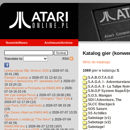
Nowinki/News
Archiwum/Archive
Katalog gier (konwe
Translate to
RSS
Wróc do katalogu
1069
gier w katalogu
S
:
Letnia edycja Silly Venture 2026
z 2026-07-31
15:41 (36)
S.A.B.O.T.A.G.E
Pamięci Jurgiego
z 2026-07-21 12:42 (1)
Sceny z demosceny #7: opowiada SuN
z 2026-07-
S.A.G.A. I - Adventurelan
19 15:24 (2)
S.A.G.A. II - La Tulipe Noir
Atari Muzeum w Poznaniu na KWAS #40
z 2026-
S.N.O.P System NapeĂŞn
07-16 16:10 (4)
Nie żyje kolega Pecuś
z 2026-07-13 18:00 (30)
S.O.S. Mangan
Sceny z demosceny #7 - Grzegorz "Sun" Żyła
z
SDI I Adventure, The
2026-07-12 17:29 (12)
SLCC Blackjack
Lost Party 2026 nadchodzi
z 2026-07-08 15:28
SOS Saturn
(23)
Pan Zenon i Atari na KWAS #40
z 2026-07-07 13:25
SS Achilles
(7)
Sabotage (v1)
Spotkanie z redakcją "The Voice"
z 2026-07-04
Sabotage (v2)
07:42 (9)
KWAS #40 live
z 2026-06-27 12:53 (167)
Sabotage!
Spotkanie z grupą USSR
z 2026-06-26 19:36 (11)