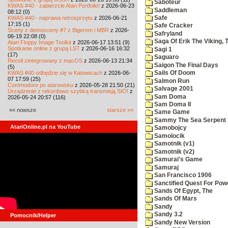
Saboteur
KWAS #40 - zabierzcie Atari Portfolio!
z 2026-06-23
Saddleman
08:12 (0)
KWAS #40 - naprawa retrosprzętu
z 2026-06-21
Safe
17:15 (1)
Safe Cracker
Sceny z demosceny #7 z Bigerem i MBR
z 2026-
Safryland
06-19 22:08 (0)
Saga Of Erik The Viking, 
Atari Floppy Image Toolkit
z 2026-06-17 13:51 (9)
Spotkanie online z grupą LST
z 2026-06-16 16:32
Sagi 1
(17)
Saguaro
Recoil zintegrowany z macOS
z 2026-06-13 21:34
Saigon The Final Days
(5)
KWAS #40 odbędzie się w Katowicach
z 2026-06-
Sails Of Doom
07 17:59 (25)
Salmon Run
Commodore po atarowsku
z 2026-05-28 21:50 (21)
Salvage 2001
Urządzenie z rekordowo szybką transmisją SIO!
z
Sam Doma
2026-05-24 20:57 (116)
Sam Doma II
«« nowsze
starsze »»
Same Game
Sammy The Sea Serpent
AtariOnline.pl na YouTube
Samobojcy
Samolocik
Samotnik (v1)
Samotnik (v2)
Samurai's Game
Samuraj
San Francisco 1906
Sanctified Quest For Pow
Sands Of Egypt, The
Sands Of Mars
Sandy
Sandy 3.2
Pomocnik/Helper
Sandy New Version