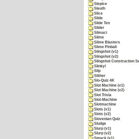
Slepice
Sleuth
Slice
Slide
Slide Ten
Slider
Slimaci
Slime
Slime Blasters
Slime Pinball
Slingshot (v1)
Slingshot (v2)
Slingshot Construction S
Slinky!
Slip
Slither
Slo-Quiz 4K
Slot Machine (v1)
Slot Machine (v2)
Slot Trivia
Slot-Machine
Slotmachine
Slots (v1)
Slots (v2)
Slovenian Quiz
Sludge
Slurp (v1)
Slurp (v2)
Smack (v1)