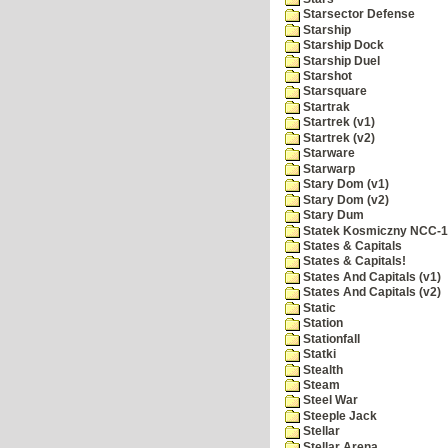
Starsector Defense
Starship
Starship Dock
Starship Duel
Starshot
Starsquare
Startrak
Startrek (v1)
Startrek (v2)
Starware
Starwarp
Stary Dom (v1)
Stary Dom (v2)
Stary Dum
Statek Kosmiczny NCC-
States & Capitals
States & Capitals!
States And Capitals (v1)
States And Capitals (v2)
Static
Station
Stationfall
Statki
Stealth
Steam
Steel War
Steeple Jack
Stellar
Stellar Arena