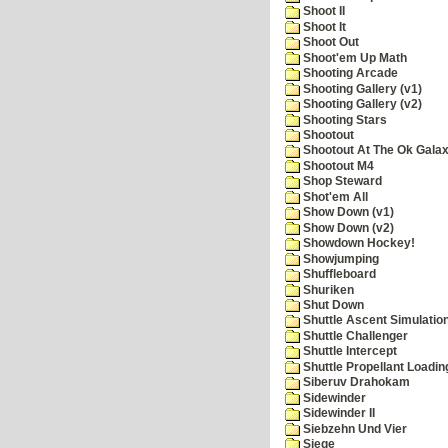
Shoot II
Shoot It
Shoot Out
Shoot'em Up Math
Shooting Arcade
Shooting Gallery (v1)
Shooting Gallery (v2)
Shooting Stars
Shootout
Shootout At The Ok Gala
Shootout M4
Shop Steward
Shot'em All
Show Down (v1)
Show Down (v2)
Showdown Hockey!
Showjumping
Shuffleboard
Shuriken
Shut Down
Shuttle Ascent Simulatio
Shuttle Challenger
Shuttle Intercept
Shuttle Propellant Loadin
Siberuv Drahokam
Sidewinder
Sidewinder II
Siebzehn Und Vier
Siege