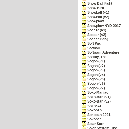
Snow Ball Fight
Snow Bird
Snowball (v1)
Snowball (v2)
Snowplow
Snowplow NYD 2017
Soccer (v1)
Soccer (v2)
Soccer Pong
Soft Pac
Softball
Softporn Adventure
Softtoy, The
Sogon (v1)
Sogon (v2)
Sogon (v3)
Sogon (v4)
Sogon (v5)
Sogon (v6)
Sogon (v7)
Soko Maniac
Soko-Ban (v1)
Soko-Ban (v2)
Soko64+
Sokoban
Sokoban 2021
Sokobar
Solar Star
Solar System, The