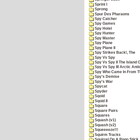
Sprint I
Sprong
Spur Des Pharaons
Spy Catcher
Spy Games
Spy Hotel
Spy Hunter
Spy Master
Spy Plane
Spy Plane II
Spy Strikes Back!, The
Spy Vs Spy
Spy Vs Spy II The Island 
Spy Vs Spy III Arctic Anti
Spy Who Came In From T
Spy's Demise
Spy's War
Spycat
Spyder
Sqoid
Sqoid II
Square
Square Pairs
Squares
Squash (v1)
Squash (v2)
Squeeeeze!!!
Squirm Tracks
Squirrel On A Pogo Stick