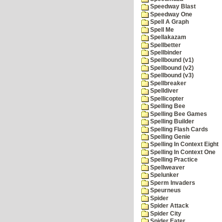
Speedway Blast
Speedway One
Spell A Graph
Spell Me
Spellakazam
Spellbetter
Spellbinder
Spellbound (v1)
Spellbound (v2)
Spellbound (v3)
Spellbreaker
Spelldiver
Spellicopter
Spelling Bee
Spelling Bee Games
Spelling Builder
Spelling Flash Cards
Spelling Genie
Spelling In Context Eight
Spelling In Context One
Spelling Practice
Spellweaver
Spelunker
Sperm Invaders
Speurneus
Spider
Spider Attack
Spider City
Spider Eater