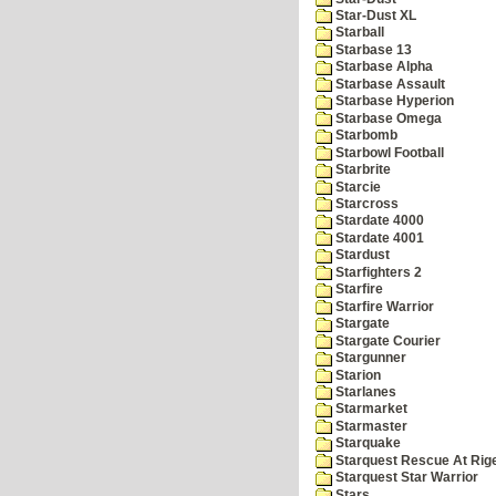
Star-Dust XL
Starball
Starbase 13
Starbase Alpha
Starbase Assault
Starbase Hyperion
Starbase Omega
Starbomb
Starbowl Football
Starbrite
Starcie
Starcross
Stardate 4000
Stardate 4001
Stardust
Starfighters 2
Starfire
Starfire Warrior
Stargate
Stargate Courier
Stargunner
Starion
Starlanes
Starmarket
Starmaster
Starquake
Starquest Rescue At Rige
Starquest Star Warrior
Stars