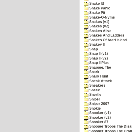
Snake It!
Snake Panic
Snake Pit
Snake-O-Nyms
Snakes (v1)
Snakes (v2)
Snakes Alive
Snakes And Ladders
Snakes Of Atari Island
Snakey II
Snap
Snap II (v1)
Snap II (v2)
Snap II Plus
Snapper, The
Snark
Snark Hunt
Sneak Attack
Sneakers
Sneek
Snertle
Sniper
Sniper 2007
Snokie
Snooker (v1)
Snooker (v2)
Snooker 87
Snooper Troops The Disa
Snooper Troops The Grani