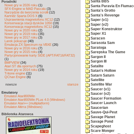
Santa BBS
Poradniki
Nowe gry w 2026 roku
(1)
Santa Paravia En Fiumac
SFX-Engine w MAD Pascalu
(3)
Santa's Grotto
Narzędzie do tworzenia scrolli
(12)
Santa's Revenge
Kartridż Sparta DOS X
(6)
Usprawnienia magnetofonu XC12
(12)
Saper (v1)
Konserwacja stacji dysków 1050
(19)
Saper (v2)
Konserwacja magnetofonu XC12
(15)
Saper Konstruktor
Nowe gry w 2020 roku
(2)
Saper X1
Nowe gry w 2019 roku
(35)
Nowe gry w 2017 roku
(3)
Saracen
Larek pokazuje
(40)
Sarasota Sam
Emulacja ZX Spectrum na VBXE
(26)
Saratoga
Nowe gry w 2016 roku
(7)
Nowe gry w 2015 roku
(4)
Sarepska The Game
Partycjonowanie karty SIDE (APT/FAT16/FAT32)
Sargon II
(1)
Sargon III
BMPVIEW
(34)
Satalite
Atari ST dla opornych
(75)
Nowe gry w 2014 roku
(19)
Satan's Hollow
Tritone engine
(11)
Satarn Saturn
QChan Engine
(6)
Satellite
nowsze
starsze
Satellite War
Saucer (v1)
Emulatory
Saucer (v2)
Emulator Atari800Win
Saucer Formation
Emulator Atari800Win PLus 4.0 (Windows)
Saucer Launch
Emulator Atari++ (multiplatform)
Emulator Altirra (Windows)
Saucerian
Sauve-Qui-Peut
Biblioteka Atarowca
Savage Planet
Savage Pond
Scapeghost
Scare Monger