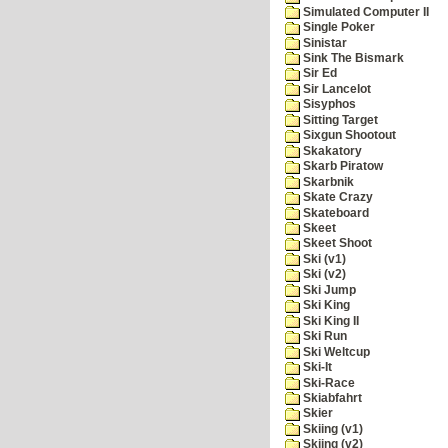
Simulated Computer II
Single Poker
Sinistar
Sink The Bismark
Sir Ed
Sir Lancelot
Sisyphos
Sitting Target
Sixgun Shootout
Skakatory
Skarb Piratow
Skarbnik
Skate Crazy
Skateboard
Skeet
Skeet Shoot
Ski (v1)
Ski (v2)
Ski Jump
Ski King
Ski King II
Ski Run
Ski Weltcup
Ski-It
Ski-Race
Skiabfahrt
Skier
Skiing (v1)
Skiing (v2)