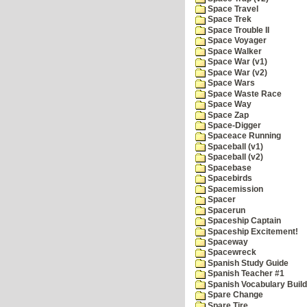
Space Travel
Space Trek
Space Trouble II
Space Voyager
Space Walker
Space War (v1)
Space War (v2)
Space Wars
Space Waste Race
Space Way
Space Zap
Space-Digger
Spaceace Running
Spaceball (v1)
Spaceball (v2)
Spacebase
Spacebirds
Spacemission
Spacer
Spacerun
Spaceship Captain
Spaceship Excitement!
Spaceway
Spacewreck
Spanish Study Guide
Spanish Teacher #1
Spanish Vocabulary Build
Spare Change
Spare Tire