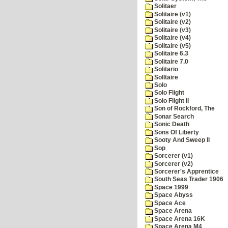
Solitaer
Solitaire (v1)
Solitaire (v2)
Solitaire (v3)
Solitaire (v4)
Solitaire (v5)
Solitaire 6.3
Solitaire 7.0
Solitario
Solltaire
Solo
Solo Flight
Solo Flight II
Son of Rockford, The
Sonar Search
Sonic Death
Sons Of Liberty
Sooty And Sweep II
Sop
Sorcerer (v1)
Sorcerer (v2)
Sorcerer's Apprentice
South Seas Trader 1906
Space 1999
Space Abyss
Space Ace
Space Arena
Space Arena 16K
Space Arena M4