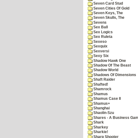
Seven Card Stud
Seven Cities Of Gold
Seven Keys, The
Seven Skulls, The
Sevens
Sex Ball
Sex Logics
Sex Ruleta
Sexeso
Sexquix
Sexversi
Sexy Six
Shadow Hawk One
Shadow Of The Beast
Shadow World
Shadows Of Dimensions
Shaft Raider
Shafted!
Shamrock
Shamus
Shamus Case II
Shamus+
Shanghai
Shaolin-Szu
Shares - A Business Ga
Shark
Sharkey
Sharkie!
Sharp Shooter