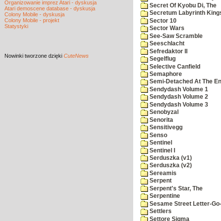
Organizowanie imprez Atari - dyskusja
Secret Of Kyobu Di, The
Atari demoscene database - dyskusja
Secretum Labyrinth King
Colony Mobile - dyskusja
Colony Mobile - projekt
Sector 10
Statystyki
Sector Wars
See-Saw Scramble
Seeschlacht
Sefredaktor II
Nowinki
tworzone dzięki
CuteNews
Segelflug
Selective Canfield
Semaphore
Semi-Detached At The End
Sendydash Volume 1
Sendydash Volume 2
Sendydash Volume 3
Senobyzal
Senorita
Sensitivegg
Senso
Sentinel
Sentinel I
Serduszka (v1)
Serduszka (v2)
Sereamis
Serpent
Serpent's Star, The
Serpentine
Sesame Street Letter-Go
Settlers
Settore Sigma