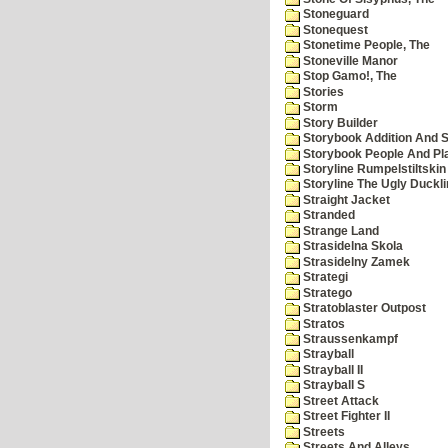
Stoneguard
Stonequest
Stonetime People, The
Stoneville Manor
Stop Gamo!, The
Stories
Storm
Story Builder
Storybook Addition And S
Storybook People And Pl
Storyline Rumpelstiltskin
Storyline The Ugly Duckl
Straight Jacket
Stranded
Strange Land
Strasidelna Skola
Strasidelny Zamek
Strategi
Stratego
Stratoblaster Outpost
Stratos
Straussenkampf
Strayball
Strayball II
Strayball S
Street Attack
Street Fighter II
Streets
Streets And Alleys