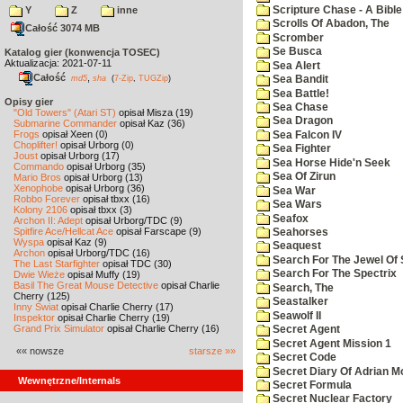
Scripture Chase - A Bible
Y
Z
inne
Scrolls Of Abadon, The
Całość 3074 MB
Scromber
Se Busca
Katalog gier (konwencja TOSEC)
Aktualizacja: 2021-07-11
Sea Alert
Całość
,
md5
sha
(
7-Zip
,
TUGZip
)
Sea Bandit
Sea Battle!
Opisy gier
Sea Chase
"Old Towers" (Atari ST)
opisał Misza (19)
Sea Dragon
Submarine Commander
opisał Kaz (36)
Frogs
opisał Xeen (0)
Sea Falcon IV
Choplifter!
opisał Urborg (0)
Sea Fighter
Joust
opisał Urborg (17)
Sea Horse Hide'n Seek
Commando
opisał Urborg (35)
Sea Of Zirun
Mario Bros
opisał Urborg (13)
Xenophobe
opisał Urborg (36)
Sea War
Robbo Forever
opisał tbxx (16)
Sea Wars
Kolony 2106
opisał tbxx (3)
Seafox
Archon II: Adept
opisał Urborg/TDC (9)
Spitfire Ace/Hellcat Ace
opisał Farscape (9)
Seahorses
Wyspa
opisał Kaz (9)
Seaquest
Archon
opisał Urborg/TDC (16)
Search For The Jewel Of 
The Last Starfighter
opisał TDC (30)
Search For The Spectrix
Dwie Wieże
opisał Muffy (19)
Basil The Great Mouse Detective
opisał Charlie
Search, The
Cherry (125)
Seastalker
Inny Świat
opisał Charlie Cherry (17)
Seawolf II
Inspektor
opisał Charlie Cherry (19)
Grand Prix Simulator
opisał Charlie Cherry (16)
Secret Agent
Secret Agent Mission 1
«« nowsze
starsze »»
Secret Code
Secret Diary Of Adrian Mo
Wewnętrzne/Internals
Secret Formula
Secret Nuclear Factory