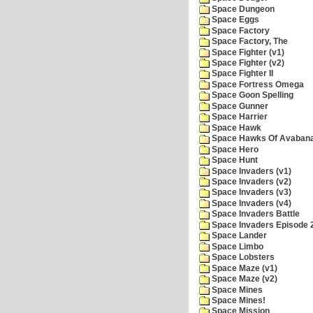
Space Dungeon
Space Eggs
Space Factory
Space Factory, The
Space Fighter (v1)
Space Fighter (v2)
Space Fighter II
Space Fortress Omega
Space Goon Spelling
Space Gunner
Space Harrier
Space Hawk
Space Hawks Of Avabana
Space Hero
Space Hunt
Space Invaders (v1)
Space Invaders (v2)
Space Invaders (v3)
Space Invaders (v4)
Space Invaders Battle
Space Invaders Episode 
Space Lander
Space Limbo
Space Lobsters
Space Maze (v1)
Space Maze (v2)
Space Mines
Space Mines!
Space Mission