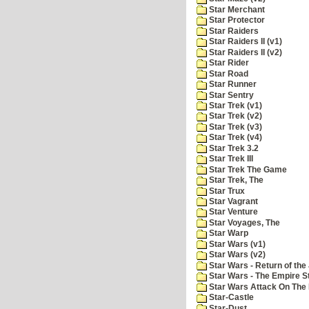
Star Merchant
Star Protector
Star Raiders
Star Raiders II (v1)
Star Raiders II (v2)
Star Rider
Star Road
Star Runner
Star Sentry
Star Trek (v1)
Star Trek (v2)
Star Trek (v3)
Star Trek (v4)
Star Trek 3.2
Star Trek III
Star Trek The Game
Star Trek, The
Star Trux
Star Vagrant
Star Venture
Star Voyages, The
Star Warp
Star Wars (v1)
Star Wars (v2)
Star Wars - Return of the 
Star Wars - The Empire S
Star Wars Attack On The 
Star-Castle
Star-Dust