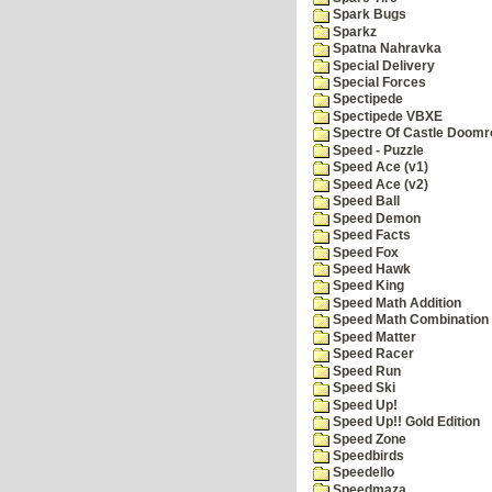
Spark Bugs
Sparkz
Spatna Nahravka
Special Delivery
Special Forces
Spectipede
Spectipede VBXE
Spectre Of Castle Doomr
Speed - Puzzle
Speed Ace (v1)
Speed Ace (v2)
Speed Ball
Speed Demon
Speed Facts
Speed Fox
Speed Hawk
Speed King
Speed Math Addition
Speed Math Combination
Speed Matter
Speed Racer
Speed Run
Speed Ski
Speed Up!
Speed Up!! Gold Edition
Speed Zone
Speedbirds
Speedello
Speedmaza