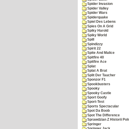
Spider Invasion
Spider Valley
Spider Wars
Spiderquake
Spiel Des Lebens
Spies On A Grid
Spiky Harold
Spiky World
Spill
Spindizzy
Spirit 22
Spite And Malice
Spitfire 40
Spitfire Ace
Splat
Splat A Brat
Split Der Taucher
Sponzor F1
Spookbusters
Spooky
Spooky Castle
Sport Goofy
Sport-Test
Sports Spectacular
Spot Da Boob
Spot The Difference
Sprawdzian Z Historii Pol
Springer
Springer Jack