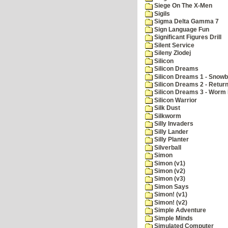
Siege On The X-Men
Sigils
Sigma Delta Gamma 7
Sign Language Fun
Significant Figures Drill
Silent Service
Sileny Zlodej
Silicon
Silicon Dreams
Silicon Dreams 1 - Snowb
Silicon Dreams 2 - Retur
Silicon Dreams 3 - Worm 
Silicon Warrior
Silk Dust
Silkworm
Silly Invaders
Silly Lander
Silly Planter
Silverball
Simon
Simon (v1)
Simon (v2)
Simon (v3)
Simon Says
Simon! (v1)
Simon! (v2)
Simple Adventure
Simple Minds
Simulated Computer