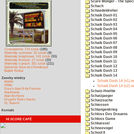
Scare Monger - The Specia
Schach
Schaedeldreher
Schaik Dash 01
Schaik Dash 02
Schaik Dash 03
Schaik Dash 04
Schaik Dash 05
Schaik Dash 06
Schaik Dash 07
Schaik Dash 08
Czasopisma: 714 sztuk
(185)
Schaik Dash 09
Materiały scenowe: 32 sztuki
(9)
Materiały książkowe: 141 sztuk
(55)
Schaik Dash 10
Materiały firmowe: 27 sztuk
(20)
Schaik Dash 11
Materiały o grach: 351 sztuk
(211)
Schaik Dash 12
Spiżarnia Voya na Chomikuj.pl
Bajtek Redux
Schaik Dash 13
Schaik Dash 14
Zasoby wiedzy
Schaik Dash 14 (v1).x
Atariki
XWiki
Schaik Dash 14 (v2).x
Gury's Atari 8-bit Forever
Schatz-Hoehle
Atarimania
Schatzjaeger
Atari Archives
Drygol's Retro Hacks
Schatzsuche
XL Search
Schiessen
Schlangenkrieg
Kontakt
Schloss Des Grauens
Schloss Game
HI SCORE CAFÉ
Schluessel
Schneevogel
School II