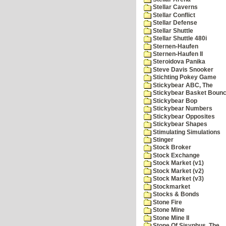
Stellar Caverns
Stellar Conflict
Stellar Defense
Stellar Shuttle
Stellar Shuttle 480i
Sternen-Haufen
Sternen-Haufen II
Steroidova Panika
Steve Davis Snooker
Stichting Pokey Game
Stickybear ABC, The
Stickybear Basket Boun
Stickybear Bop
Stickybear Numbers
Stickybear Opposites
Stickybear Shapes
Stimulating Simulations
Stinger
Stock Broker
Stock Exchange
Stock Market (v1)
Stock Market (v2)
Stock Market (v3)
Stockmarket
Stocks & Bonds
Stone Fire
Stone Mine
Stone Mine II
Stone Of Sisyphus, The