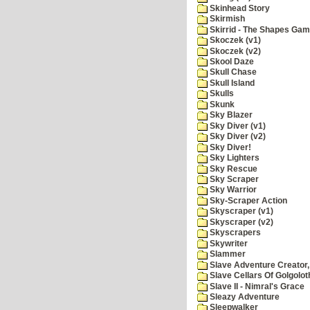
Skinhead Story
Skirmish
Skirrid - The Shapes Ga
Skoczek (v1)
Skoczek (v2)
Skool Daze
Skull Chase
Skull Island
Skulls
Skunk
Sky Blazer
Sky Diver (v1)
Sky Diver (v2)
Sky Diver!
Sky Lighters
Sky Rescue
Sky Scraper
Sky Warrior
Sky-Scraper Action
Skyscraper (v1)
Skyscraper (v2)
Skyscrapers
Skywriter
Slammer
Slave Adventure Creator,
Slave Cellars Of Golgolot
Slave II - Nimral's Grace
Sleazy Adventure
Sleepwalker