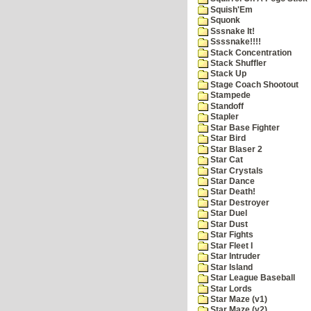
Squish'Em
Squonk
Sssnake It!
Ssssnake!!!!
Stack Concentration
Stack Shuffler
Stack Up
Stage Coach Shootout
Stampede
Standoff
Stapler
Star Base Fighter
Star Bird
Star Blaser 2
Star Cat
Star Crystals
Star Dance
Star Death!
Star Destroyer
Star Duel
Star Dust
Star Fights
Star Fleet I
Star Intruder
Star Island
Star League Baseball
Star Lords
Star Maze (v1)
Star Maze (v2)