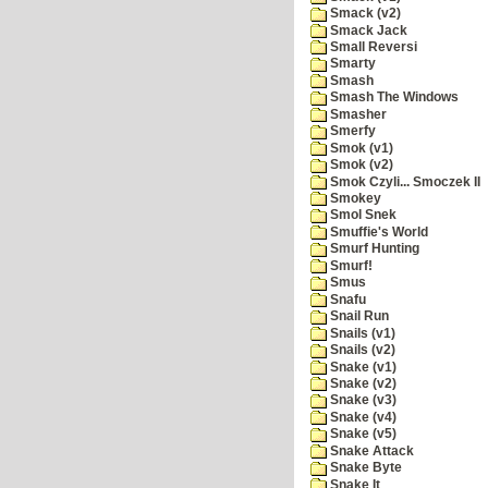
Smack (v2)
Smack Jack
Small Reversi
Smarty
Smash
Smash The Windows
Smasher
Smerfy
Smok (v1)
Smok (v2)
Smok Czyli... Smoczek II
Smokey
Smol Snek
Smuffie's World
Smurf Hunting
Smurf!
Smus
Snafu
Snail Run
Snails (v1)
Snails (v2)
Snake (v1)
Snake (v2)
Snake (v3)
Snake (v4)
Snake (v5)
Snake Attack
Snake Byte
Snake It