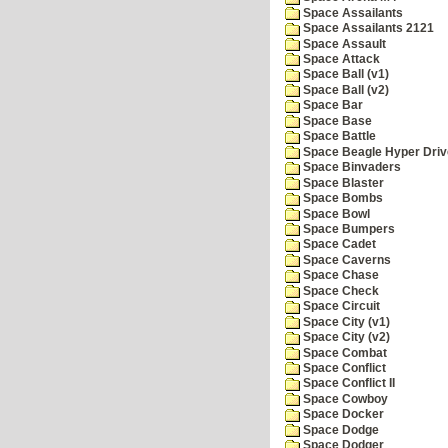
Space Assailants
Space Assailants 2121
Space Assault
Space Attack
Space Ball (v1)
Space Ball (v2)
Space Bar
Space Base
Space Battle
Space Beagle Hyper Driv
Space Binvaders
Space Blaster
Space Bombs
Space Bowl
Space Bumpers
Space Cadet
Space Caverns
Space Chase
Space Check
Space Circuit
Space City (v1)
Space City (v2)
Space Combat
Space Conflict
Space Conflict II
Space Cowboy
Space Docker
Space Dodge
Space Dodger