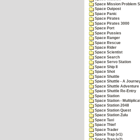
Space Mission Problem S
Space Outpost
Space Panic
Space Pirates
Space Pirates 3000
Space Port
Space Pussies
Space Ranger
Space Rescue
Space Rider
Space Scientist
Space Search
Space Servo Station
Space Ship II
Space Shot
Space Shuttle
Space Shuttle - A Journe
Space Shuttle Adventure
Space Shuttle Re-Entry
Space Station
Space Station - Multiplica
Space Station 2048
Space Station Quest
Space Station Zulu
Space Taxi
Space Thief
Space Trader
Space Trap (v1)
Space Trap (v2)