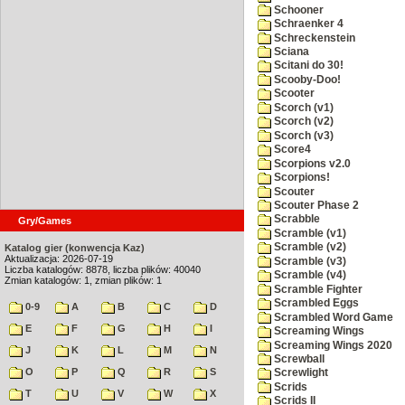
Schooner
Schraenker 4
Schreckenstein
Sciana
Scitani do 30!
Scooby-Doo!
Scooter
Scorch (v1)
Scorch (v2)
Scorch (v3)
Score4
Scorpions v2.0
Scorpions!
Scouter
Scouter Phase 2
Scrabble
Gry/Games
Scramble (v1)
Scramble (v2)
Katalog gier (konwencja Kaz)
Aktualizacja: 2026-07-19
Scramble (v3)
Liczba katalogów: 8878, liczba plików: 40040
Scramble (v4)
Zmian katalogów: 1, zmian plików: 1
Scramble Fighter
Scrambled Eggs
0-9
A
B
C
D
Scrambled Word Game
E
F
G
H
I
Screaming Wings
Screaming Wings 2020
J
K
L
M
N
Screwball
O
P
Q
R
S
Screwlight
Scrids
T
U
V
W
X
Scrids II