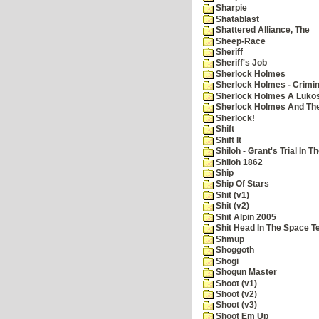
Sharpie
Shatablast
Shattered Alliance, The
Sheep-Race
Sheriff
Sheriff's Job
Sherlock Holmes
Sherlock Holmes - Crimin
Sherlock Holmes A Lukos
Sherlock Holmes And The
Sherlock!
Shift
Shift It
Shiloh - Grant's Trial In T
Shiloh 1862
Ship
Ship Of Stars
Shit (v1)
Shit (v2)
Shit Alpin 2005
Shit Head In The Space T
Shmup
Shoggoth
Shogi
Shogun Master
Shoot (v1)
Shoot (v2)
Shoot (v3)
Shoot Em Up