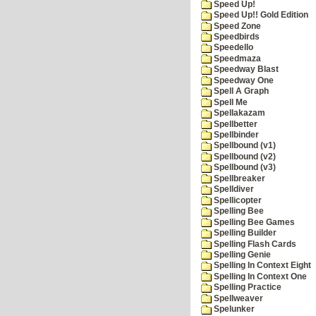
Speed Up!
Speed Up!! Gold Edition
Speed Zone
Speedbirds
Speedello
Speedmaza
Speedway Blast
Speedway One
Spell A Graph
Spell Me
Spellakazam
Spellbetter
Spellbinder
Spellbound (v1)
Spellbound (v2)
Spellbound (v3)
Spellbreaker
Spelldiver
Spellicopter
Spelling Bee
Spelling Bee Games
Spelling Builder
Spelling Flash Cards
Spelling Genie
Spelling In Context Eight
Spelling In Context One
Spelling Practice
Spellweaver
Spelunker