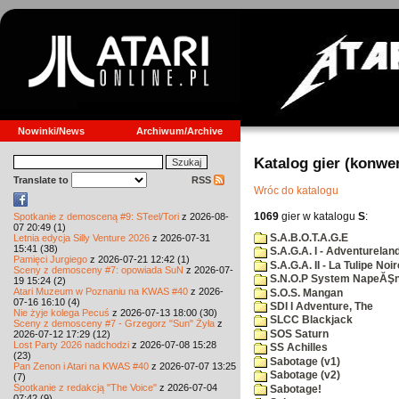
Nowinki/News
Archiwum/Archive
Katalog gier (konwe
Translate to
RSS
Wróc do katalogu
1069
gier w katalogu
S
:
Spotkanie z demosceną #9: STeel/Tori
z 2026-08-
07 20:49 (1)
S.A.B.O.T.A.G.E
Letnia edycja Silly Venture 2026
z 2026-07-31
15:41 (38)
S.A.G.A. I - Adventurelan
Pamięci Jurgiego
z 2026-07-21 12:42 (1)
S.A.G.A. II - La Tulipe Noir
Sceny z demosceny #7: opowiada SuN
z 2026-07-
S.N.O.P System NapeĂŞn
19 15:24 (2)
Atari Muzeum w Poznaniu na KWAS #40
z 2026-
S.O.S. Mangan
07-16 16:10 (4)
SDI I Adventure, The
Nie żyje kolega Pecuś
z 2026-07-13 18:00 (30)
SLCC Blackjack
Sceny z demosceny #7 - Grzegorz "Sun" Żyła
z
SOS Saturn
2026-07-12 17:29 (12)
Lost Party 2026 nadchodzi
z 2026-07-08 15:28
SS Achilles
(23)
Sabotage (v1)
Pan Zenon i Atari na KWAS #40
z 2026-07-07 13:25
Sabotage (v2)
(7)
Spotkanie z redakcją "The Voice"
z 2026-07-04
Sabotage!
07:42 (9)