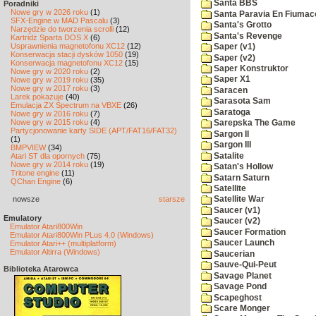
Santa BBS
Poradniki
Nowe gry w 2026 roku
(1)
Santa Paravia En Fiumac
SFX-Engine w MAD Pascalu
(3)
Santa's Grotto
Narzędzie do tworzenia scrolli
(12)
Santa's Revenge
Kartridż Sparta DOS X
(6)
Usprawnienia magnetofonu XC12
(12)
Saper (v1)
Konserwacja stacji dysków 1050
(19)
Saper (v2)
Konserwacja magnetofonu XC12
(15)
Saper Konstruktor
Nowe gry w 2020 roku
(2)
Saper X1
Nowe gry w 2019 roku
(35)
Nowe gry w 2017 roku
(3)
Saracen
Larek pokazuje
(40)
Sarasota Sam
Emulacja ZX Spectrum na VBXE
(26)
Saratoga
Nowe gry w 2016 roku
(7)
Nowe gry w 2015 roku
(4)
Sarepska The Game
Partycjonowanie karty SIDE (APT/FAT16/FAT32)
Sargon II
(1)
Sargon III
BMPVIEW
(34)
Satalite
Atari ST dla opornych
(75)
Nowe gry w 2014 roku
(19)
Satan's Hollow
Tritone engine
(11)
Satarn Saturn
QChan Engine
(6)
Satellite
nowsze
starsze
Satellite War
Saucer (v1)
Emulatory
Saucer (v2)
Emulator Atari800Win
Saucer Formation
Emulator Atari800Win PLus 4.0 (Windows)
Saucer Launch
Emulator Atari++ (multiplatform)
Emulator Altirra (Windows)
Saucerian
Sauve-Qui-Peut
Biblioteka Atarowca
Savage Planet
Savage Pond
Scapeghost
Scare Monger