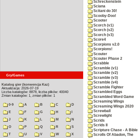
Schreckenstein
Sciana
Scitani do 30!
Scooby-Doo!
Scooter
Scorch (v1)
Scorch (v2)
Scorch (v3)
Score4
Scorpions v2.0
Scorpions!
Scouter
Scouter Phase 2
Scrabble
Scramble (v1)
Scramble (v2)
Gry/Games
Scramble (v3)
Scramble (v4)
Katalog gier (konwencja Kaz)
Scramble Fighter
Aktualizacja: 2026-07-19
Liczba katalogów: 8878, liczba plików: 40040
Scrambled Eggs
Zmian katalogów: 1, zmian plików: 1
Scrambled Word Game
Screaming Wings
0-9
A
B
C
D
Screaming Wings 2020
Screwball
E
F
G
H
I
Screwlight
J
K
L
M
N
Scrids
Scrids II
O
P
Q
R
S
Scripture Chase - A Bible
T
U
V
W
X
Scrolls Of Abadon, The