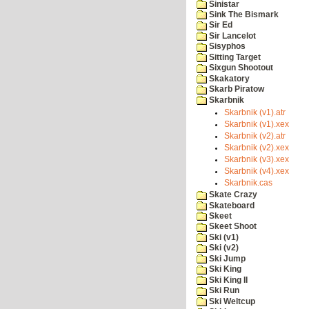
Sinistar
Sink The Bismark
Sir Ed
Sir Lancelot
Sisyphos
Sitting Target
Sixgun Shootout
Skakatory
Skarb Piratow
Skarbnik
Skarbnik (v1).atr
Skarbnik (v1).xex
Skarbnik (v2).atr
Skarbnik (v2).xex
Skarbnik (v3).xex
Skarbnik (v4).xex
Skarbnik.cas
Skate Crazy
Skateboard
Skeet
Skeet Shoot
Ski (v1)
Ski (v2)
Ski Jump
Ski King
Ski King II
Ski Run
Ski Weltcup