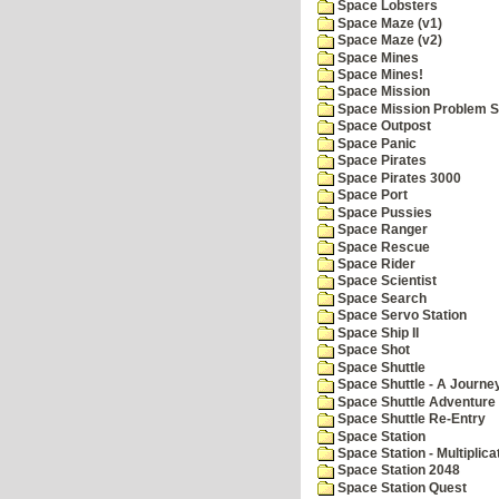
Space Lobsters
Space Maze (v1)
Space Maze (v2)
Space Mines
Space Mines!
Space Mission
Space Mission Problem S
Space Outpost
Space Panic
Space Pirates
Space Pirates 3000
Space Port
Space Pussies
Space Ranger
Space Rescue
Space Rider
Space Scientist
Space Search
Space Servo Station
Space Ship II
Space Shot
Space Shuttle
Space Shuttle - A Journe
Space Shuttle Adventure
Space Shuttle Re-Entry
Space Station
Space Station - Multiplica
Space Station 2048
Space Station Quest