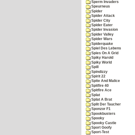
Sperm Invaders
Speurneus
Spider
Spider Attack
Spider City
Spider Eater
Spider Invasion
Spider Valley
Spider Wars
Spiderquake
Spiel Des Lebens
Spies On A Grid
Spiky Harold
Spiky World
Spill
Spindizzy
Spirit 22
Spite And Malice
Spitfire 40
Spitfire Ace
Splat
Splat A Brat
Split Der Taucher
Sponzor F1
Spookbusters
Spooky
Spooky Castle
Sport Goofy
Sport-Test