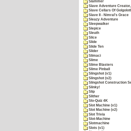
Slammer
Slave Adventure Creator,
Slave Cellars Of Golgolot
Slave II - Nimral's Grace
Sleazy Adventure
Sleepwalker
Slepice
Sleuth
Slice
Slide
Slide Ten
Slider
Slimaci
Slime
Slime Blasters
Slime Pinball
Slingshot (v1)
Slingshot (v2)
Slingshot Construction S
Slinky!
Slip
Slither
Slo-Quiz 4K
Slot Machine (v1)
Slot Machine (v2)
Slot Trivia
Slot-Machine
Slotmachine
Slots (v1)