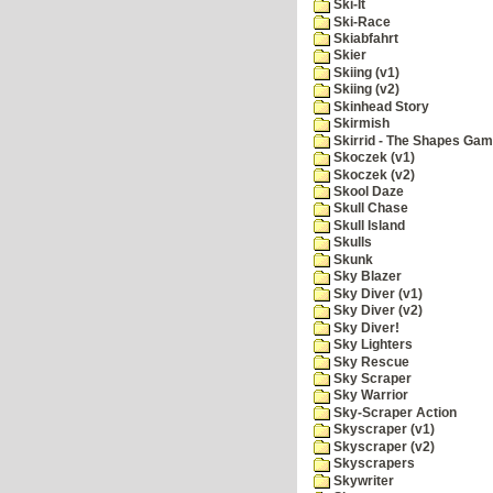
Ski-It
Ski-Race
Skiabfahrt
Skier
Skiing (v1)
Skiing (v2)
Skinhead Story
Skirmish
Skirrid - The Shapes Ga
Skoczek (v1)
Skoczek (v2)
Skool Daze
Skull Chase
Skull Island
Skulls
Skunk
Sky Blazer
Sky Diver (v1)
Sky Diver (v2)
Sky Diver!
Sky Lighters
Sky Rescue
Sky Scraper
Sky Warrior
Sky-Scraper Action
Skyscraper (v1)
Skyscraper (v2)
Skyscrapers
Skywriter