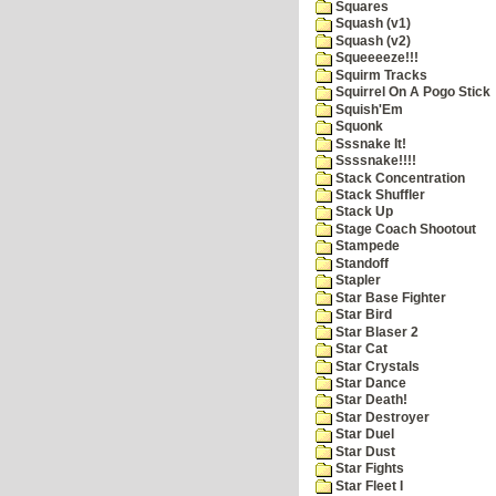
Squares
Squash (v1)
Squash (v2)
Squeeeeze!!!
Squirm Tracks
Squirrel On A Pogo Stick
Squish'Em
Squonk
Sssnake It!
Ssssnake!!!!
Stack Concentration
Stack Shuffler
Stack Up
Stage Coach Shootout
Stampede
Standoff
Stapler
Star Base Fighter
Star Bird
Star Blaser 2
Star Cat
Star Crystals
Star Dance
Star Death!
Star Destroyer
Star Duel
Star Dust
Star Fights
Star Fleet I