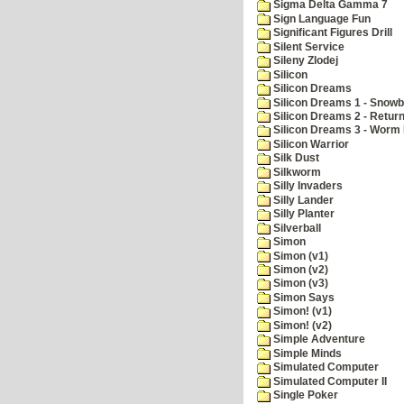
Sigma Delta Gamma 7
Sign Language Fun
Significant Figures Drill
Silent Service
Sileny Zlodej
Silicon
Silicon Dreams
Silicon Dreams 1 - Snowb
Silicon Dreams 2 - Retur
Silicon Dreams 3 - Worm 
Silicon Warrior
Silk Dust
Silkworm
Silly Invaders
Silly Lander
Silly Planter
Silverball
Simon
Simon (v1)
Simon (v2)
Simon (v3)
Simon Says
Simon! (v1)
Simon! (v2)
Simple Adventure
Simple Minds
Simulated Computer
Simulated Computer II
Single Poker