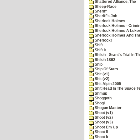
Shattered Alliance, The
Sheep-Race
Sheriff
Sheriff's Job
Sherlock Holmes
Sherlock Holmes - Crimin
Sherlock Holmes A Lukos
Sherlock Holmes And The
Sherlock!
Shift
Shift It
Shiloh - Grant's Trial In T
Shiloh 1862
Ship
Ship Of Stars
Shit (v1)
Shit (v2)
Shit Alpin 2005
Shit Head In The Space T
Shmup
Shoggoth
Shogi
Shogun Master
Shoot (v1)
Shoot (v2)
Shoot (v3)
Shoot Em Up
Shoot II
Shoot It