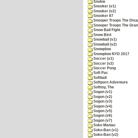
Snokie
Snooker (v1)
Snooker (v2)
Snooker 87
Snooper Troops The Disa
Snooper Troops The Grani
Snow Ball Fight
Snow Bird
Snowball (v1)
Snowball (v2)
Snowplow
Snowplow NYD 2017
Soccer (v1)
Soccer (v2)
Soccer Pong
Soft Pac
Softball
Softporn Adventure
Softtoy, The
Sogon (v1)
Sogon (v2)
Sogon (v3)
Sogon (v4)
Sogon (v5)
Sogon (v6)
Sogon (v7)
Soko Maniac
Soko-Ban (v1)
Soko-Ban (v2)