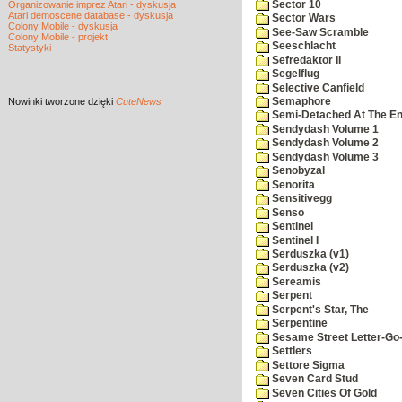
Sector 10
Organizowanie imprez Atari - dyskusja
Atari demoscene database - dyskusja
Sector Wars
Colony Mobile - dyskusja
See-Saw Scramble
Colony Mobile - projekt
Seeschlacht
Statystyki
Sefredaktor II
Segelflug
Selective Canfield
Nowinki
tworzone dzięki
CuteNews
Semaphore
Semi-Detached At The End
Sendydash Volume 1
Sendydash Volume 2
Sendydash Volume 3
Senobyzal
Senorita
Sensitivegg
Senso
Sentinel
Sentinel I
Serduszka (v1)
Serduszka (v2)
Sereamis
Serpent
Serpent's Star, The
Serpentine
Sesame Street Letter-Go
Settlers
Settore Sigma
Seven Card Stud
Seven Cities Of Gold