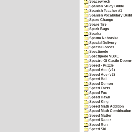
Spacewreck
Spanish Study Guide
Spanish Teacher #1
Spanish Vocabulary Build
Spare Change
Spare Tire
Spark Bugs
Sparkz
Spatna Nahravka
Special Delivery
Special Forces
Spectipede
Spectipede VBXE
Spectre Of Castle Doomr
Speed - Puzzle
Speed Ace (v1)
Speed Ace (v2)
Speed Ball
Speed Demon
Speed Facts
Speed Fox
Speed Hawk
Speed King
Speed Math Addition
Speed Math Combination
Speed Matter
Speed Racer
Speed Run
Speed Ski