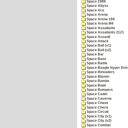
Space 1999
Space Abyss
Space Ace
Space Arena
Space Arena 16K
Space Arena M4
Space Assailants
Space Assailants 2121
Space Assault
Space Attack
Space Ball (v1)
Space Ball (v2)
Space Bar
Space Base
Space Battle
Space Beagle Hyper Driv
Space Binvaders
Space Blaster
Space Bombs
Space Bowl
Space Bumpers
Space Cadet
Space Caverns
Space Chase
Space Check
Space Circuit
Space City (v1)
Space City (v2)
Space Combat