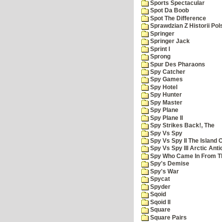
Sports Spectacular
Spot Da Boob
Spot The Difference
Sprawdzian Z Historii Pol
Springer
Springer Jack
Sprint I
Sprong
Spur Des Pharaons
Spy Catcher
Spy Games
Spy Hotel
Spy Hunter
Spy Master
Spy Plane
Spy Plane II
Spy Strikes Back!, The
Spy Vs Spy
Spy Vs Spy II The Island 
Spy Vs Spy III Arctic Anti
Spy Who Came In From T
Spy's Demise
Spy's War
Spycat
Spyder
Sqoid
Sqoid II
Square
Square Pairs