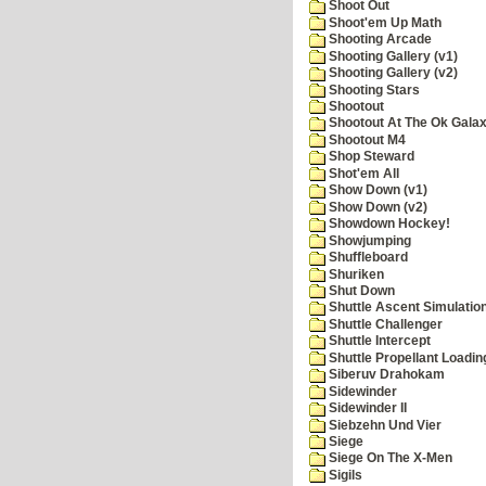
Shoot Out
Shoot'em Up Math
Shooting Arcade
Shooting Gallery (v1)
Shooting Gallery (v2)
Shooting Stars
Shootout
Shootout At The Ok Gala
Shootout M4
Shop Steward
Shot'em All
Show Down (v1)
Show Down (v2)
Showdown Hockey!
Showjumping
Shuffleboard
Shuriken
Shut Down
Shuttle Ascent Simulatio
Shuttle Challenger
Shuttle Intercept
Shuttle Propellant Loadin
Siberuv Drahokam
Sidewinder
Sidewinder II
Siebzehn Und Vier
Siege
Siege On The X-Men
Sigils