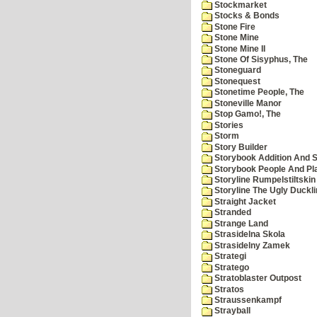
Stockmarket
Stocks & Bonds
Stone Fire
Stone Mine
Stone Mine II
Stone Of Sisyphus, The
Stoneguard
Stonequest
Stonetime People, The
Stoneville Manor
Stop Gamo!, The
Stories
Storm
Story Builder
Storybook Addition And S
Storybook People And Pl
Storyline Rumpelstiltskin
Storyline The Ugly Duckl
Straight Jacket
Stranded
Strange Land
Strasidelna Skola
Strasidelny Zamek
Strategi
Stratego
Stratoblaster Outpost
Stratos
Straussenkampf
Strayball