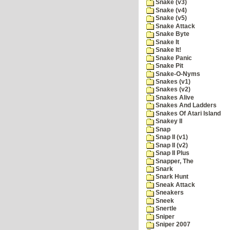
Snake (v3)
Snake (v4)
Snake (v5)
Snake Attack
Snake Byte
Snake It
Snake It!
Snake Panic
Snake Pit
Snake-O-Nyms
Snakes (v1)
Snakes (v2)
Snakes Alive
Snakes And Ladders
Snakes Of Atari Island
Snakey II
Snap
Snap II (v1)
Snap II (v2)
Snap II Plus
Snapper, The
Snark
Snark Hunt
Sneak Attack
Sneakers
Sneek
Snertle
Sniper
Sniper 2007