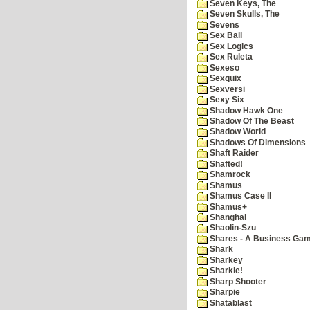
Seven Keys, The
Seven Skulls, The
Sevens
Sex Ball
Sex Logics
Sex Ruleta
Sexeso
Sexquix
Sexversi
Sexy Six
Shadow Hawk One
Shadow Of The Beast
Shadow World
Shadows Of Dimensions
Shaft Raider
Shafted!
Shamrock
Shamus
Shamus Case II
Shamus+
Shanghai
Shaolin-Szu
Shares - A Business Ga
Shark
Sharkey
Sharkie!
Sharp Shooter
Sharpie
Shatablast