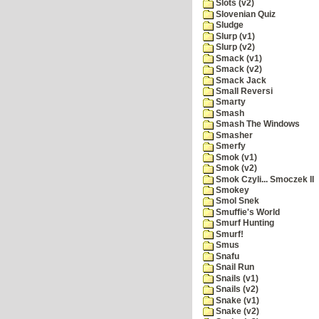
Slots (v2)
Slovenian Quiz
Sludge
Slurp (v1)
Slurp (v2)
Smack (v1)
Smack (v2)
Smack Jack
Small Reversi
Smarty
Smash
Smash The Windows
Smasher
Smerfy
Smok (v1)
Smok (v2)
Smok Czyli... Smoczek II
Smokey
Smol Snek
Smuffie's World
Smurf Hunting
Smurf!
Smus
Snafu
Snail Run
Snails (v1)
Snails (v2)
Snake (v1)
Snake (v2)