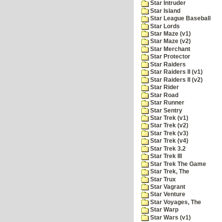
Star Intruder
Star Island
Star League Baseball
Star Lords
Star Maze (v1)
Star Maze (v2)
Star Merchant
Star Protector
Star Raiders
Star Raiders II (v1)
Star Raiders II (v2)
Star Rider
Star Road
Star Runner
Star Sentry
Star Trek (v1)
Star Trek (v2)
Star Trek (v3)
Star Trek (v4)
Star Trek 3.2
Star Trek III
Star Trek The Game
Star Trek, The
Star Trux
Star Vagrant
Star Venture
Star Voyages, The
Star Warp
Star Wars (v1)