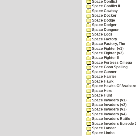
Space Conflict
Space Conflict II
Space Cowboy
Space Docker
Space Dodge
Space Dodger
Space Dungeon
Space Eggs
Space Factory
Space Factory, The
Space Fighter (v1)
Space Fighter (v2)
Space Fighter II
Space Fortress Omega
Space Goon Spelling
Space Gunner
Space Harrier
Space Hawk
Space Hawks Of Avabana
Space Hero
Space Hunt
Space Invaders (v1)
Space Invaders (v2)
Space Invaders (v3)
Space Invaders (v4)
Space Invaders Battle
Space Invaders Episode 
Space Lander
Space Limbo