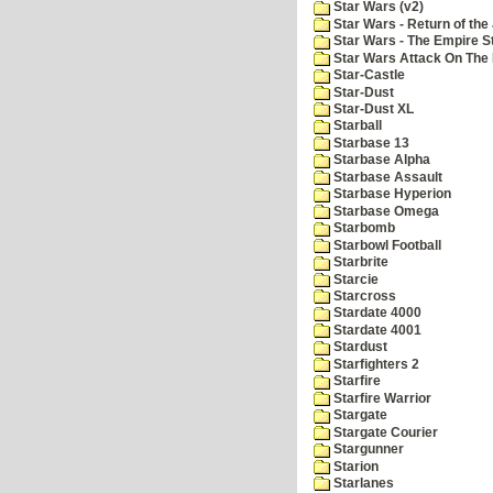
Star Wars (v2)
Star Wars - Return of the 
Star Wars - The Empire S
Star Wars Attack On The 
Star-Castle
Star-Dust
Star-Dust XL
Starball
Starbase 13
Starbase Alpha
Starbase Assault
Starbase Hyperion
Starbase Omega
Starbomb
Starbowl Football
Starbrite
Starcie
Starcross
Stardate 4000
Stardate 4001
Stardust
Starfighters 2
Starfire
Starfire Warrior
Stargate
Stargate Courier
Stargunner
Starion
Starlanes