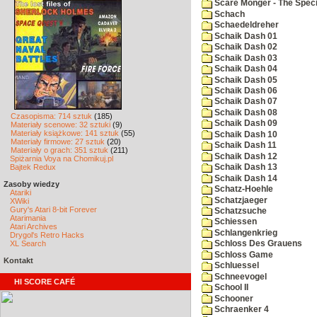
Scare Monger - The Specia
Schach
Schaedeldreher
Schaik Dash 01
Schaik Dash 02
Schaik Dash 03
Schaik Dash 04
Schaik Dash 05
Schaik Dash 06
Schaik Dash 07
Schaik Dash 08
Czasopisma: 714 sztuk
(185)
Schaik Dash 09
Materiały scenowe: 32 sztuki
(9)
Materiały książkowe: 141 sztuk
(55)
Schaik Dash 10
Materiały firmowe: 27 sztuk
(20)
Schaik Dash 11
Materiały o grach: 351 sztuk
(211)
Schaik Dash 12
Spiżarnia Voya na Chomikuj.pl
Bajtek Redux
Schaik Dash 13
Schaik Dash 14
Zasoby wiedzy
Schatz-Hoehle
Atariki
Schatzjaeger
XWiki
Gury's Atari 8-bit Forever
Schatzsuche
Atarimania
Schiessen
Atari Archives
Schlangenkrieg
Drygol's Retro Hacks
XL Search
Schloss Des Grauens
Schloss Game
Kontakt
Schluessel
Schneevogel
HI SCORE CAFÉ
School II
Schooner
Schraenker 4