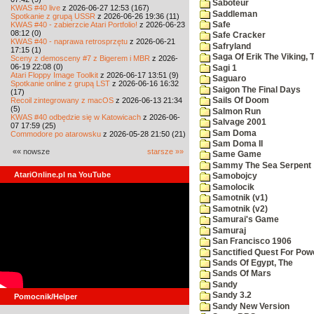
Saboteur
KWAS #40 live
z 2026-06-27 12:53 (167)
Saddleman
Spotkanie z grupą USSR
z 2026-06-26 19:36 (11)
KWAS #40 - zabierzcie Atari Portfolio!
z 2026-06-23
Safe
08:12 (0)
Safe Cracker
KWAS #40 - naprawa retrosprzętu
z 2026-06-21
Safryland
17:15 (1)
Saga Of Erik The Viking, 
Sceny z demosceny #7 z Bigerem i MBR
z 2026-
06-19 22:08 (0)
Sagi 1
Atari Floppy Image Toolkit
z 2026-06-17 13:51 (9)
Saguaro
Spotkanie online z grupą LST
z 2026-06-16 16:32
Saigon The Final Days
(17)
Recoil zintegrowany z macOS
z 2026-06-13 21:34
Sails Of Doom
(5)
Salmon Run
KWAS #40 odbędzie się w Katowicach
z 2026-06-
Salvage 2001
07 17:59 (25)
Sam Doma
Commodore po atarowsku
z 2026-05-28 21:50 (21)
Sam Doma II
«« nowsze
starsze »»
Same Game
Sammy The Sea Serpent
AtariOnline.pl na YouTube
Samobojcy
Samolocik
Samotnik (v1)
Samotnik (v2)
Samurai's Game
Samuraj
San Francisco 1906
Sanctified Quest For Pow
Sands Of Egypt, The
Sands Of Mars
Sandy
Sandy 3.2
Pomocnik/Helper
Sandy New Version