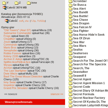
Scromber
Y
Z
inne
Se Busca
Całość 3074 MB
Sea Alert
Sea Bandit
Katalog gier (konwencja TOSEC)
Sea Battle!
Aktualizacja: 2021-07-11
Sea Chase
Całość
,
md5
sha
(
7-Zip
,
TUGZip
)
Sea Dragon
Sea Falcon IV
Opisy gier
"Old Towers" (Atari ST)
opisał Misza (19)
Sea Fighter
Submarine Commander
opisał Kaz (36)
Sea Horse Hide'n Seek
Frogs
opisał Xeen (0)
Sea Of Zirun
Choplifter!
opisał Urborg (0)
Joust
opisał Urborg (17)
Sea War
Commando
opisał Urborg (35)
Sea Wars
Mario Bros
opisał Urborg (13)
Seafox
Xenophobe
opisał Urborg (36)
Robbo Forever
opisał tbxx (16)
Seahorses
Kolony 2106
opisał tbxx (3)
Seaquest
Archon II: Adept
opisał Urborg/TDC (9)
Search For The Jewel Of 
Spitfire Ace/Hellcat Ace
opisał Farscape (9)
Search For The Spectrix
Wyspa
opisał Kaz (9)
Archon
opisał Urborg/TDC (16)
Search, The
The Last Starfighter
opisał TDC (30)
Seastalker
Dwie Wieże
opisał Muffy (19)
Seawolf II
Basil The Great Mouse Detective
opisał Charlie
Cherry (125)
Secret Agent
Inny Świat
opisał Charlie Cherry (17)
Secret Agent Mission 1
Inspektor
opisał Charlie Cherry (19)
Secret Code
Grand Prix Simulator
opisał Charlie Cherry (16)
Secret Diary Of Adrian Mo
«« nowsze
starsze »»
Secret Formula
Secret Nuclear Factory
Secret Of Kyobu Di, The
Wewnętrzne/Internals
Secretum Labyrinth King