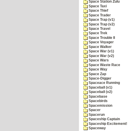
Space Station Zulu
Space Taxi
Space Thief
Space Trader
Space Trap (v1)
Space Trap (v2)
Space Travel
Space Trek
Space Trouble II
Space Voyager
Space Walker
Space War (v1)
Space War (v2)
Space Wars
Space Waste Race
Space Way
Space Zap
Space-Digger
Spaceace Running
Spaceball (v1)
Spaceball (v2)
Spacebase
Spacebirds
Spacemission
Spacer
Spacerun
Spaceship Captain
Spaceship Excitement!
Spaceway