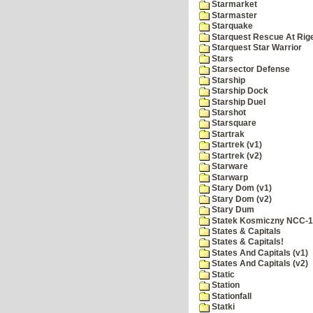
Starmarket
Starmaster
Starquake
Starquest Rescue At Rige
Starquest Star Warrior
Stars
Starsector Defense
Starship
Starship Dock
Starship Duel
Starshot
Starsquare
Startrak
Startrek (v1)
Startrek (v2)
Starware
Starwarp
Stary Dom (v1)
Stary Dom (v2)
Stary Dum
Statek Kosmiczny NCC-
States & Capitals
States & Capitals!
States And Capitals (v1)
States And Capitals (v2)
Static
Station
Stationfall
Statki