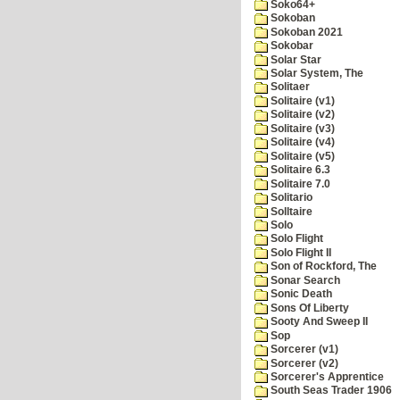
Soko64+
Sokoban
Sokoban 2021
Sokobar
Solar Star
Solar System, The
Solitaer
Solitaire (v1)
Solitaire (v2)
Solitaire (v3)
Solitaire (v4)
Solitaire (v5)
Solitaire 6.3
Solitaire 7.0
Solitario
Solltaire
Solo
Solo Flight
Solo Flight II
Son of Rockford, The
Sonar Search
Sonic Death
Sons Of Liberty
Sooty And Sweep II
Sop
Sorcerer (v1)
Sorcerer (v2)
Sorcerer's Apprentice
South Seas Trader 1906