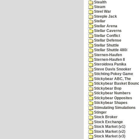
Stealth
Steam
Steel War
Steeple Jack
Stellar
Stellar Arena
Stellar Caverns
Stellar Conflict
Stellar Defense
Stellar Shuttle
Stellar Shuttle 480i
Sternen-Haufen
Sternen-Haufen II
Steroidova Panika
Steve Davis Snooker
Stichting Pokey Game
Stickybear ABC, The
Stickybear Basket Boun
Stickybear Bop
Stickybear Numbers
Stickybear Opposites
Stickybear Shapes
Stimulating Simulations
Stinger
Stock Broker
Stock Exchange
Stock Market (v1)
Stock Market (v2)
Stock Market (v3)