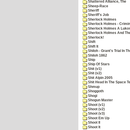
Shattered Alliance, The
Sheep-Race
Sheriff
Sheriff's Job
Sherlock Holmes
Sherlock Holmes - Crimin
Sherlock Holmes A Lukos
Sherlock Holmes And The
Sherlock!
Shift
Shift It
Shiloh - Grant's Trial In T
Shiloh 1862
Ship
Ship Of Stars
Shit (v1)
Shit (v2)
Shit Alpin 2005
Shit Head In The Space T
Shmup
Shoggoth
Shogi
Shogun Master
Shoot (v1)
Shoot (v2)
Shoot (v3)
Shoot Em Up
Shoot II
Shoot It