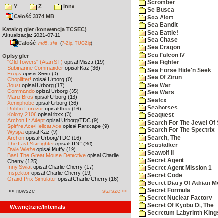
Scromber
Y
Z
inne
Se Busca
Całość 3074 MB
Sea Alert
Sea Bandit
Katalog gier (konwencja TOSEC)
Sea Battle!
Aktualizacja: 2021-07-11
Sea Chase
Całość
,
md5
sha
(
7-Zip
,
TUGZip
)
Sea Dragon
Sea Falcon IV
Opisy gier
"Old Towers" (Atari ST)
opisał Misza (19)
Sea Fighter
Submarine Commander
opisał Kaz (36)
Sea Horse Hide'n Seek
Frogs
opisał Xeen (0)
Sea Of Zirun
Choplifter!
opisał Urborg (0)
Sea War
Joust
opisał Urborg (17)
Commando
opisał Urborg (35)
Sea Wars
Mario Bros
opisał Urborg (13)
Seafox
Xenophobe
opisał Urborg (36)
Seahorses
Robbo Forever
opisał tbxx (16)
Kolony 2106
opisał tbxx (3)
Seaquest
Archon II: Adept
opisał Urborg/TDC (9)
Search For The Jewel Of 
Spitfire Ace/Hellcat Ace
opisał Farscape (9)
Search For The Spectrix
Wyspa
opisał Kaz (9)
Search, The
Archon
opisał Urborg/TDC (16)
The Last Starfighter
opisał TDC (30)
Seastalker
Dwie Wieże
opisał Muffy (19)
Seawolf II
Basil The Great Mouse Detective
opisał Charlie
Secret Agent
Cherry (125)
Inny Świat
opisał Charlie Cherry (17)
Secret Agent Mission 1
Inspektor
opisał Charlie Cherry (19)
Secret Code
Grand Prix Simulator
opisał Charlie Cherry (16)
Secret Diary Of Adrian Mo
Secret Formula
«« nowsze
starsze »»
Secret Nuclear Factory
Secret Of Kyobu Di, The
Wewnętrzne/Internals
Secretum Labyrinth King