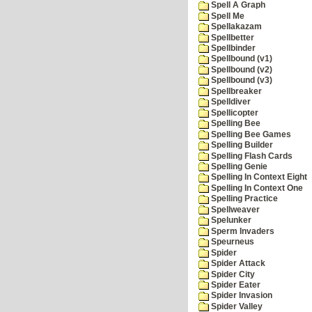
Spell A Graph
Spell Me
Spellakazam
Spellbetter
Spellbinder
Spellbound (v1)
Spellbound (v2)
Spellbound (v3)
Spellbreaker
Spelldiver
Spellicopter
Spelling Bee
Spelling Bee Games
Spelling Builder
Spelling Flash Cards
Spelling Genie
Spelling In Context Eight
Spelling In Context One
Spelling Practice
Spellweaver
Spelunker
Sperm Invaders
Speurneus
Spider
Spider Attack
Spider City
Spider Eater
Spider Invasion
Spider Valley