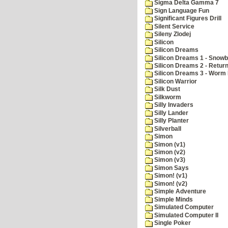
Sigma Delta Gamma 7
Sign Language Fun
Significant Figures Drill
Silent Service
Sileny Zlodej
Silicon
Silicon Dreams
Silicon Dreams 1 - Snowb
Silicon Dreams 2 - Retur
Silicon Dreams 3 - Worm 
Silicon Warrior
Silk Dust
Silkworm
Silly Invaders
Silly Lander
Silly Planter
Silverball
Simon
Simon (v1)
Simon (v2)
Simon (v3)
Simon Says
Simon! (v1)
Simon! (v2)
Simple Adventure
Simple Minds
Simulated Computer
Simulated Computer II
Single Poker