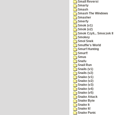
Small Reversi
Smarty
Smash
Smash The Windows
Smasher
Smerfy
Smok (v1)
Smok (v2)
Smok Czyli... Smoczek II
Smokey
Smol Snek
Smuffie's World
Smurf Hunting
Smurf!
Smus
Snafu
Snail Run
Snails (v1)
Snails (v2)
Snake (v1)
Snake (v2)
Snake (v3)
Snake (v4)
Snake (v5)
Snake Attack
Snake Byte
Snake It
Snake It!
Snake Panic