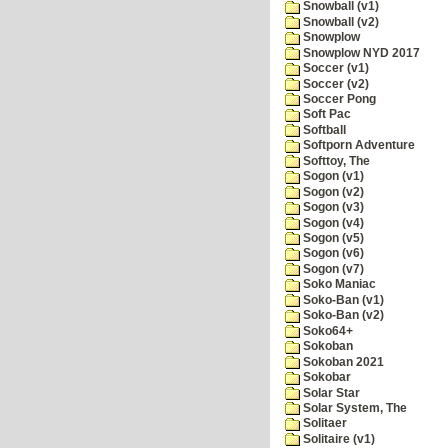
Snowball (v1)
Snowball (v2)
Snowplow
Snowplow NYD 2017
Soccer (v1)
Soccer (v2)
Soccer Pong
Soft Pac
Softball
Softporn Adventure
Softtoy, The
Sogon (v1)
Sogon (v2)
Sogon (v3)
Sogon (v4)
Sogon (v5)
Sogon (v6)
Sogon (v7)
Soko Maniac
Soko-Ban (v1)
Soko-Ban (v2)
Soko64+
Sokoban
Sokoban 2021
Sokobar
Solar Star
Solar System, The
Solitaer
Solitaire (v1)