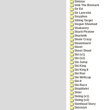
Sinistar
Sink The Bismark
Sir Ed
Sir Lancelot
Sisyphos
Sitting Target
Sixgun Shootout
Skakatory
Skarb Piratow
Skarbnik
Skate Crazy
Skateboard
Skeet
Skeet Shoot
Ski (v1)
Ski (v2)
Ski Jump
Ski King
Ski King II
Ski Run
Ski Weltcup
Ski-It
Ski-Race
Skiabfahrt
Skier
Skiing (v1)
Skiing (v2)
Skinhead Story
Skirmish