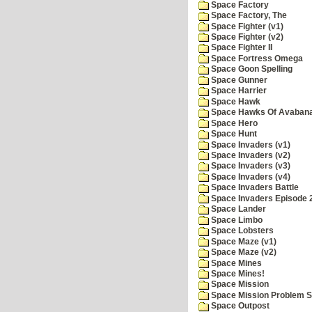
Space Factory
Space Factory, The
Space Fighter (v1)
Space Fighter (v2)
Space Fighter II
Space Fortress Omega
Space Goon Spelling
Space Gunner
Space Harrier
Space Hawk
Space Hawks Of Avabana
Space Hero
Space Hunt
Space Invaders (v1)
Space Invaders (v2)
Space Invaders (v3)
Space Invaders (v4)
Space Invaders Battle
Space Invaders Episode 
Space Lander
Space Limbo
Space Lobsters
Space Maze (v1)
Space Maze (v2)
Space Mines
Space Mines!
Space Mission
Space Mission Problem S
Space Outpost