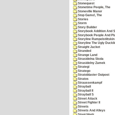
Stonequest
Stonetime People, The
Stoneville Manor
Stop Gamo!, The
Stories
Storm
Story Builder
Storybook Addition And S
Storybook People And Pl
Storyline Rumpelstiltskin
Storyline The Ugly Duckl
Straight Jacket
Stranded
Strange Land
Strasidelna Skola
Strasidelny Zamek
Strategi
Stratego
Stratoblaster Outpost
Stratos
Straussenkampf
Strayball
Strayball II
Strayball S
Street Attack
Street Fighter II
Streets
Streets And Alleys
Streichholz