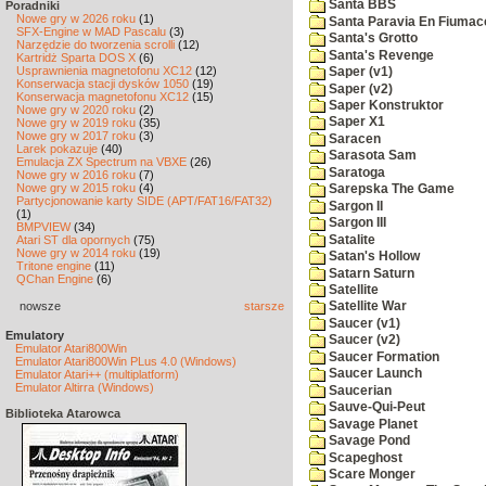
Santa BBS
Poradniki
Nowe gry w 2026 roku
(1)
Santa Paravia En Fiumac
SFX-Engine w MAD Pascalu
(3)
Santa's Grotto
Narzędzie do tworzenia scrolli
(12)
Santa's Revenge
Kartridż Sparta DOS X
(6)
Usprawnienia magnetofonu XC12
(12)
Saper (v1)
Konserwacja stacji dysków 1050
(19)
Saper (v2)
Konserwacja magnetofonu XC12
(15)
Saper Konstruktor
Nowe gry w 2020 roku
(2)
Saper X1
Nowe gry w 2019 roku
(35)
Nowe gry w 2017 roku
(3)
Saracen
Larek pokazuje
(40)
Sarasota Sam
Emulacja ZX Spectrum na VBXE
(26)
Saratoga
Nowe gry w 2016 roku
(7)
Nowe gry w 2015 roku
(4)
Sarepska The Game
Partycjonowanie karty SIDE (APT/FAT16/FAT32)
Sargon II
(1)
Sargon III
BMPVIEW
(34)
Satalite
Atari ST dla opornych
(75)
Nowe gry w 2014 roku
(19)
Satan's Hollow
Tritone engine
(11)
Satarn Saturn
QChan Engine
(6)
Satellite
nowsze
starsze
Satellite War
Saucer (v1)
Emulatory
Saucer (v2)
Emulator Atari800Win
Saucer Formation
Emulator Atari800Win PLus 4.0 (Windows)
Saucer Launch
Emulator Atari++ (multiplatform)
Emulator Altirra (Windows)
Saucerian
Sauve-Qui-Peut
Biblioteka Atarowca
Savage Planet
Savage Pond
Scapeghost
Scare Monger