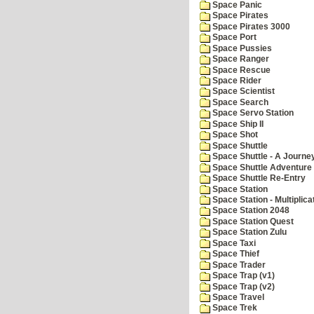
Space Panic
Space Pirates
Space Pirates 3000
Space Port
Space Pussies
Space Ranger
Space Rescue
Space Rider
Space Scientist
Space Search
Space Servo Station
Space Ship II
Space Shot
Space Shuttle
Space Shuttle - A Journe
Space Shuttle Adventure
Space Shuttle Re-Entry
Space Station
Space Station - Multiplica
Space Station 2048
Space Station Quest
Space Station Zulu
Space Taxi
Space Thief
Space Trader
Space Trap (v1)
Space Trap (v2)
Space Travel
Space Trek