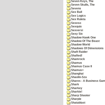
Seven Keys, The
Seven Skulls, The
Sevens
Sex Ball
Sex Logics
Sex Ruleta
Sexeso
Sexquix
Sexversi
Sexy Six
Shadow Hawk One
Shadow Of The Beast
Shadow World
Shadows Of Dimensions
Shaft Raider
Shafted!
Shamrock
Shamus
Shamus Case II
Shamus+
Shanghai
Shaolin-Szu
Shares - A Business Ga
Shark
Sharkey
Sharkie!
Sharp Shooter
Sharpie
Shatablast