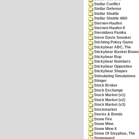
Stellar Conflict
Stellar Defense
Stellar Shuttle
Stellar Shuttle 480i
Sternen-Haufen
Sternen-Haufen II
Steroidova Panika
Steve Davis Snooker
Stichting Pokey Game
Stickybear ABC, The
Stickybear Basket Boun
Stickybear Bop
Stickybear Numbers
Stickybear Opposites
Stickybear Shapes
Stimulating Simulations
Stinger
Stock Broker
Stock Exchange
Stock Market (v1)
Stock Market (v2)
Stock Market (v3)
Stockmarket
Stocks & Bonds
Stone Fire
Stone Mine
Stone Mine II
Stone Of Sisyphus, The
Stoneguard