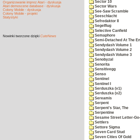
Sector 10
Organizowanie imprez Atari - dyskusja
Atari demoscene database - dyskusja
Sector Wars
Colony Mobile - dyskusja
See-Saw Scramble
Colony Mobile - projekt
Seeschlacht
Statystyki
Sefredaktor II
Segelflug
Selective Canfield
Semaphore
Nowinki
tworzone dzięki
CuteNews
Semi-Detached At The End
Sendydash Volume 1
Sendydash Volume 2
Sendydash Volume 3
Senobyzal
Senorita
Sensitivegg
Senso
Sentinel
Sentinel I
Serduszka (v1)
Serduszka (v2)
Sereamis
Serpent
Serpent's Star, The
Serpentine
Sesame Street Letter-Go
Settlers
Settore Sigma
Seven Card Stud
Seven Cities Of Gold