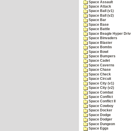
Space Assault
Space Attack
Space Ball (v1)
Space Ball (v2)
Space Bar
Space Base
Space Battle
Space Beagle Hyper Driv
Space Binvaders
Space Blaster
Space Bombs
Space Bowl
Space Bumpers
Space Cadet
Space Caverns
Space Chase
Space Check
Space Circuit
Space City (v1)
Space City (v2)
Space Combat
Space Conflict
Space Conflict II
Space Cowboy
Space Docker
Space Dodge
Space Dodger
Space Dungeon
Space Eggs