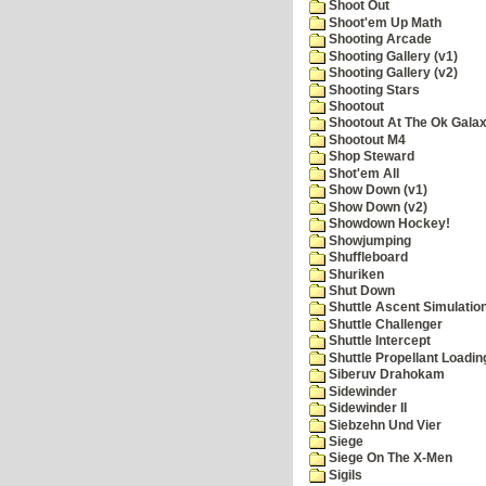
Shoot Out
Shoot'em Up Math
Shooting Arcade
Shooting Gallery (v1)
Shooting Gallery (v2)
Shooting Stars
Shootout
Shootout At The Ok Gala
Shootout M4
Shop Steward
Shot'em All
Show Down (v1)
Show Down (v2)
Showdown Hockey!
Showjumping
Shuffleboard
Shuriken
Shut Down
Shuttle Ascent Simulatio
Shuttle Challenger
Shuttle Intercept
Shuttle Propellant Loadin
Siberuv Drahokam
Sidewinder
Sidewinder II
Siebzehn Und Vier
Siege
Siege On The X-Men
Sigils