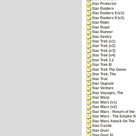
Star Protector
Star Raiders
Star Raiders II (v1)
Star Raiders II (v2)
Star Rider
Star Road
Star Runner
Star Sentry
Star Trek (v1)
Star Trek (v2)
Star Trek (v3)
Star Trek (v4)
Star Trek 3.2
Star Trek III
Star Trek The Game
Star Trek, The
Star Trux
Star Vagrant
Star Venture
Star Voyages, The
Star Warp
Star Wars (v1)
Star Wars (v2)
Star Wars - Return of the 
Star Wars - The Empire S
Star Wars Attack On The 
Star-Castle
Star-Dust
Star-Dust XL