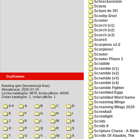
Schreckenstein
Sciana
Scitani do 30!
Scooby-Doo!
Scooter
Scorch (v1)
Scorch (v2)
Scorch (v3)
Score4
Scorpions v2.0
Scorpions!
Scouter
Scouter Phase 2
Scrabble
Scramble (v1)
Scramble (v2)
Gry/Games
Scramble (v3)
Scramble (v4)
Katalog gier (konwencja Kaz)
Scramble Fighter
Aktualizacja: 2026-07-19
Scrambled Eggs
Liczba katalogów: 8878, liczba plików: 40040
Zmian katalogów: 1, zmian plików: 1
Scrambled Word Game
Screaming Wings
0-9
A
B
C
D
Screaming Wings 2020
Screwball
E
F
G
H
I
Screwlight
J
K
L
M
N
Scrids
Scrids II
O
P
Q
R
S
Scripture Chase - A Bible
T
U
V
W
X
Scrolls Of Abadon, The