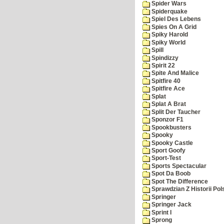
Spider Wars
Spiderquake
Spiel Des Lebens
Spies On A Grid
Spiky Harold
Spiky World
Spill
Spindizzy
Spirit 22
Spite And Malice
Spitfire 40
Spitfire Ace
Splat
Splat A Brat
Split Der Taucher
Sponzor F1
Spookbusters
Spooky
Spooky Castle
Sport Goofy
Sport-Test
Sports Spectacular
Spot Da Boob
Spot The Difference
Sprawdzian Z Historii Pol
Springer
Springer Jack
Sprint I
Sprong