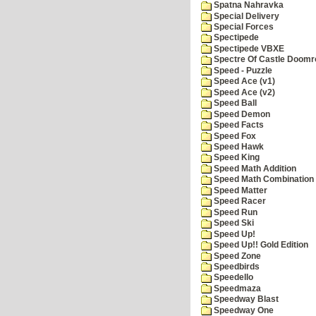
Spatna Nahravka
Special Delivery
Special Forces
Spectipede
Spectipede VBXE
Spectre Of Castle Doomr
Speed - Puzzle
Speed Ace (v1)
Speed Ace (v2)
Speed Ball
Speed Demon
Speed Facts
Speed Fox
Speed Hawk
Speed King
Speed Math Addition
Speed Math Combination
Speed Matter
Speed Racer
Speed Run
Speed Ski
Speed Up!
Speed Up!! Gold Edition
Speed Zone
Speedbirds
Speedello
Speedmaza
Speedway Blast
Speedway One