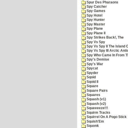
Spur Des Pharaons
Spy Catcher
Spy Games
Spy Hotel
Spy Hunter
Spy Master
Spy Plane
Spy Plane II
Spy Strikes Back!, The
Spy Vs Spy
Spy Vs Spy II The Island 
Spy Vs Spy III Arctic Anti
Spy Who Came In From T
Spy's Demise
Spy's War
Spycat
Spyder
Sqoid
Sqoid II
Square
Square Pairs
Squares
Squash (v1)
Squash (v2)
Squeeeeze!!!
Squirm Tracks
Squirrel On A Pogo Stick
Squish'Em
Squonk