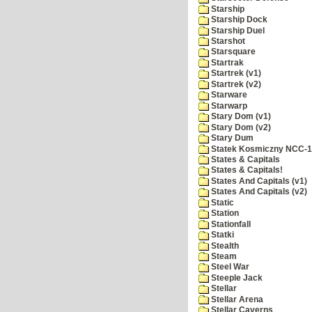
Starship
Starship Dock
Starship Duel
Starshot
Starsquare
Startrak
Startrek (v1)
Startrek (v2)
Starware
Starwarp
Stary Dom (v1)
Stary Dom (v2)
Stary Dum
Statek Kosmiczny NCC-
States & Capitals
States & Capitals!
States And Capitals (v1)
States And Capitals (v2)
Static
Station
Stationfall
Statki
Stealth
Steam
Steel War
Steeple Jack
Stellar
Stellar Arena
Stellar Caverns