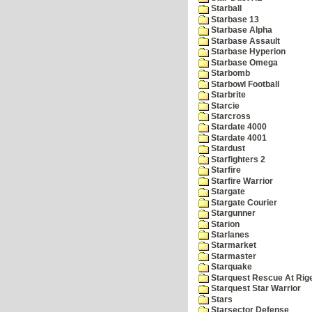
Starball
Starbase 13
Starbase Alpha
Starbase Assault
Starbase Hyperion
Starbase Omega
Starbomb
Starbowl Football
Starbrite
Starcie
Starcross
Stardate 4000
Stardate 4001
Stardust
Starfighters 2
Starfire
Starfire Warrior
Stargate
Stargate Courier
Stargunner
Starion
Starlanes
Starmarket
Starmaster
Starquake
Starquest Rescue At Rige
Starquest Star Warrior
Stars
Starsector Defense