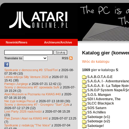
Nowinki/News
Archiwum/Archive
Katalog gier (konwe
Translate to
RSS
Wróc do katalogu
1069
gier w katalogu
S
:
Spotkanie z demosceną #9: STeel/Tori
z 2026-08-
07 20:49 (10)
S.A.B.O.T.A.G.E
Letnia edycja Silly Venture 2026
z 2026-07-31
15:41 (38)
S.A.G.A. I - Adventurelan
Pamięci Jurgiego
z 2026-07-21 12:42 (1)
S.A.G.A. II - La Tulipe Noir
Sceny z demosceny #7: opowiada SuN
z 2026-07-
S.N.O.P System NapeĂŞn
19 15:24 (2)
Atari Muzeum w Poznaniu na KWAS #40
z 2026-
S.O.S. Mangan
07-16 16:10 (4)
SDI I Adventure, The
Nie żyje kolega Pecuś
z 2026-07-13 18:00 (30)
SLCC Blackjack
Sceny z demosceny #7 - Grzegorz "Sun" Żyła
z
SOS Saturn
2026-07-12 17:29 (12)
Lost Party 2026 nadchodzi
z 2026-07-08 15:28
SS Achilles
(23)
Sabotage (v1)
Pan Zenon i Atari na KWAS #40
z 2026-07-07 13:25
Sabotage (v2)
(7)
Spotkanie z redakcją "The Voice"
z 2026-07-04
Sabotage!
07:42 (9)