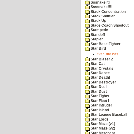
Sssnake It!
Ssssnake!!!!
Stack Concentration
Stack Shuffler
Stack Up
Stage Coach Shootout
Stampede
Standoff
Stapler
Star Base Fighter
Star Bird
Star Bird.bas
Star Blaser 2
Star Cat
Star Crystals
Star Dance
Star Death!
Star Destroyer
Star Duel
Star Dust
Star Fights
Star Fleet I
Star Intruder
Star Island
Star League Baseball
Star Lords
Star Maze (v1)
Star Maze (v2)
Star Merchant