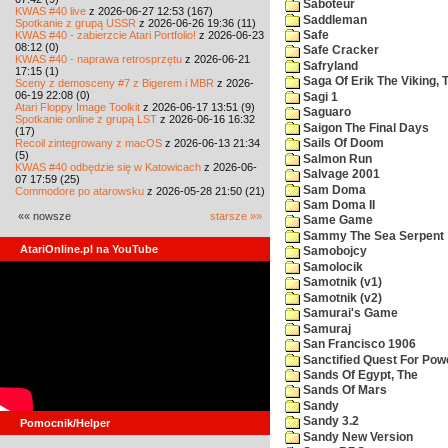
Saboteur
KWAS #40 live
z 2026-06-27 12:53 (167)
Saddleman
Spotkanie z grupą USSR
z 2026-06-26 19:36 (11)
KWAS #40 - zabierzcie Atari Portfolio!
z 2026-06-23
Safe
08:12 (0)
Safe Cracker
KWAS #40 - naprawa retrosprzętu
z 2026-06-21
Safryland
17:15 (1)
Saga Of Erik The Viking, 
Sceny z demosceny #7 z Bigerem i MBR
z 2026-
06-19 22:08 (0)
Sagi 1
Atari Floppy Image Toolkit
z 2026-06-17 13:51 (9)
Saguaro
Spotkanie online z grupą LST
z 2026-06-16 16:32
Saigon The Final Days
(17)
Recoil zintegrowany z macOS
z 2026-06-13 21:34
Sails Of Doom
(5)
Salmon Run
KWAS #40 odbędzie się w Katowicach
z 2026-06-
Salvage 2001
07 17:59 (25)
Sam Doma
Commodore po atarowsku
z 2026-05-28 21:50 (21)
Sam Doma II
«« nowsze
starsze »»
Same Game
Sammy The Sea Serpent
AtariOnline.pl na YouTube
Samobojcy
Samolocik
Samotnik (v1)
Samotnik (v2)
Samurai's Game
Samuraj
San Francisco 1906
Sanctified Quest For Pow
Sands Of Egypt, The
Sands Of Mars
Sandy
Sandy 3.2
Pomocnik/Helper
Sandy New Version