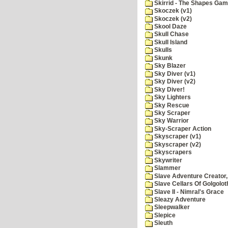
Skirrid - The Shapes Ga
Skoczek (v1)
Skoczek (v2)
Skool Daze
Skull Chase
Skull Island
Skulls
Skunk
Sky Blazer
Sky Diver (v1)
Sky Diver (v2)
Sky Diver!
Sky Lighters
Sky Rescue
Sky Scraper
Sky Warrior
Sky-Scraper Action
Skyscraper (v1)
Skyscraper (v2)
Skyscrapers
Skywriter
Slammer
Slave Adventure Creator,
Slave Cellars Of Golgolot
Slave II - Nimral's Grace
Sleazy Adventure
Sleepwalker
Slepice
Sleuth