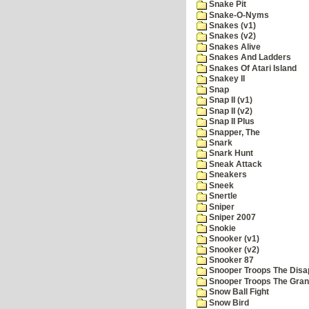
Snake Pit
Snake-O-Nyms
Snakes (v1)
Snakes (v2)
Snakes Alive
Snakes And Ladders
Snakes Of Atari Island
Snakey II
Snap
Snap II (v1)
Snap II (v2)
Snap II Plus
Snapper, The
Snark
Snark Hunt
Sneak Attack
Sneakers
Sneek
Snertle
Sniper
Sniper 2007
Snokie
Snooker (v1)
Snooker (v2)
Snooker 87
Snooper Troops The Disa
Snooper Troops The Grani
Snow Ball Fight
Snow Bird