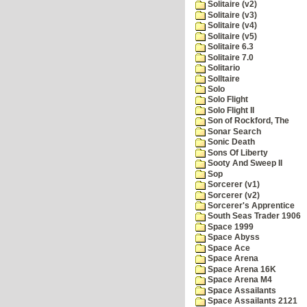
Solitaire (v2)
Solitaire (v3)
Solitaire (v4)
Solitaire (v5)
Solitaire 6.3
Solitaire 7.0
Solitario
Solltaire
Solo
Solo Flight
Solo Flight II
Son of Rockford, The
Sonar Search
Sonic Death
Sons Of Liberty
Sooty And Sweep II
Sop
Sorcerer (v1)
Sorcerer (v2)
Sorcerer's Apprentice
South Seas Trader 1906
Space 1999
Space Abyss
Space Ace
Space Arena
Space Arena 16K
Space Arena M4
Space Assailants
Space Assailants 2121