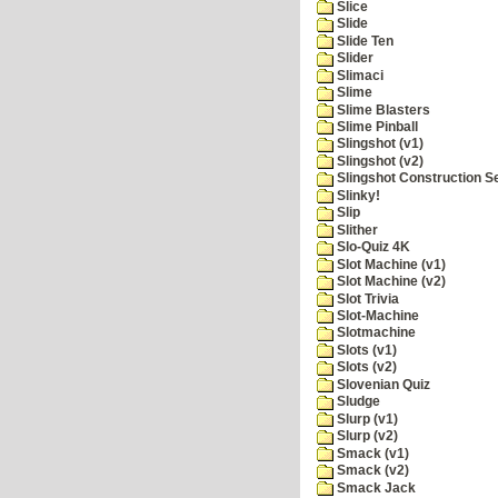
Slice
Slide
Slide Ten
Slider
Slimaci
Slime
Slime Blasters
Slime Pinball
Slingshot (v1)
Slingshot (v2)
Slingshot Construction S
Slinky!
Slip
Slither
Slo-Quiz 4K
Slot Machine (v1)
Slot Machine (v2)
Slot Trivia
Slot-Machine
Slotmachine
Slots (v1)
Slots (v2)
Slovenian Quiz
Sludge
Slurp (v1)
Slurp (v2)
Smack (v1)
Smack (v2)
Smack Jack