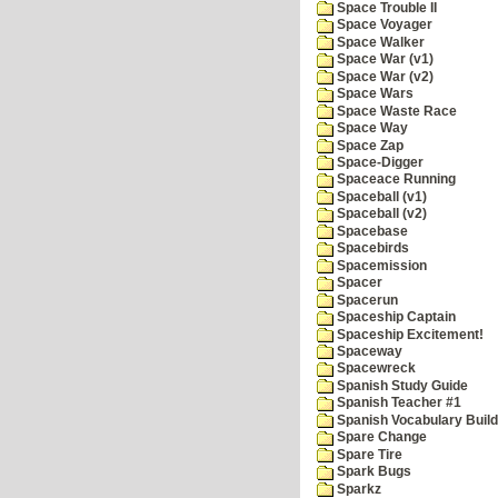
Space Trouble II
Space Voyager
Space Walker
Space War (v1)
Space War (v2)
Space Wars
Space Waste Race
Space Way
Space Zap
Space-Digger
Spaceace Running
Spaceball (v1)
Spaceball (v2)
Spacebase
Spacebirds
Spacemission
Spacer
Spacerun
Spaceship Captain
Spaceship Excitement!
Spaceway
Spacewreck
Spanish Study Guide
Spanish Teacher #1
Spanish Vocabulary Build
Spare Change
Spare Tire
Spark Bugs
Sparkz