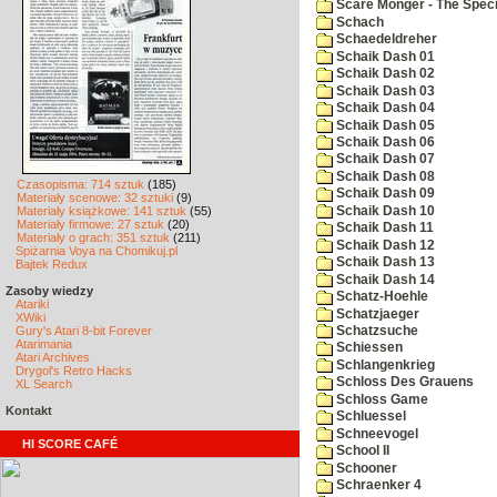
Scare Monger - The Specia
Schach
Schaedeldreher
Schaik Dash 01
Schaik Dash 02
Schaik Dash 03
Schaik Dash 04
Schaik Dash 05
Schaik Dash 06
Schaik Dash 07
Schaik Dash 08
Czasopisma: 714 sztuk
(185)
Schaik Dash 09
Materiały scenowe: 32 sztuki
(9)
Schaik Dash 10
Materiały książkowe: 141 sztuk
(55)
Materiały firmowe: 27 sztuk
(20)
Schaik Dash 11
Materiały o grach: 351 sztuk
(211)
Schaik Dash 12
Spiżarnia Voya na Chomikuj.pl
Schaik Dash 13
Bajtek Redux
Schaik Dash 14
Zasoby wiedzy
Schatz-Hoehle
Atariki
Schatzjaeger
XWiki
Gury's Atari 8-bit Forever
Schatzsuche
Atarimania
Schiessen
Atari Archives
Schlangenkrieg
Drygol's Retro Hacks
Schloss Des Grauens
XL Search
Schloss Game
Kontakt
Schluessel
Schneevogel
HI SCORE CAFÉ
School II
Schooner
Schraenker 4