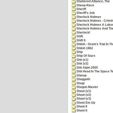
Shattered Alliance, The
Sheep-Race
Sheriff
Sheriff's Job
Sherlock Holmes
Sherlock Holmes - Crimin
Sherlock Holmes A Lukos
Sherlock Holmes And The
Sherlock!
Shift
Shift It
Shiloh - Grant's Trial In T
Shiloh 1862
Ship
Ship Of Stars
Shit (v1)
Shit (v2)
Shit Alpin 2005
Shit Head In The Space T
Shmup
Shoggoth
Shogi
Shogun Master
Shoot (v1)
Shoot (v2)
Shoot (v3)
Shoot Em Up
Shoot II
Shoot It