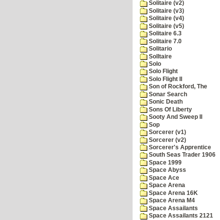
Solitaire (v2)
Solitaire (v3)
Solitaire (v4)
Solitaire (v5)
Solitaire 6.3
Solitaire 7.0
Solitario
Solltaire
Solo
Solo Flight
Solo Flight II
Son of Rockford, The
Sonar Search
Sonic Death
Sons Of Liberty
Sooty And Sweep II
Sop
Sorcerer (v1)
Sorcerer (v2)
Sorcerer's Apprentice
South Seas Trader 1906
Space 1999
Space Abyss
Space Ace
Space Arena
Space Arena 16K
Space Arena M4
Space Assailants
Space Assailants 2121