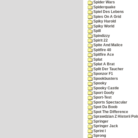
Spider Wars
Spiderquake
Spiel Des Lebens
Spies On A Grid
Spiky Harold
Spiky World
Spill
Spindizzy
Spirit 22
Spite And Malice
Spitfire 40
Spitfire Ace
Splat
Splat A Brat
Split Der Taucher
Sponzor F1
Spookbusters
Spooky
Spooky Castle
Sport Goofy
Sport-Test
Sports Spectacular
Spot Da Boob
Spot The Difference
Sprawdzian Z Historii Pol
Springer
Springer Jack
Sprint I
Sprong