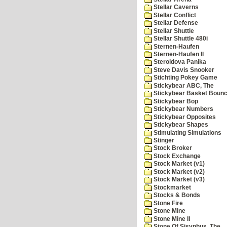
Stellar Caverns
Stellar Conflict
Stellar Defense
Stellar Shuttle
Stellar Shuttle 480i
Sternen-Haufen
Sternen-Haufen II
Steroidova Panika
Steve Davis Snooker
Stichting Pokey Game
Stickybear ABC, The
Stickybear Basket Boun
Stickybear Bop
Stickybear Numbers
Stickybear Opposites
Stickybear Shapes
Stimulating Simulations
Stinger
Stock Broker
Stock Exchange
Stock Market (v1)
Stock Market (v2)
Stock Market (v3)
Stockmarket
Stocks & Bonds
Stone Fire
Stone Mine
Stone Mine II
Stone Of Sisyphus, The