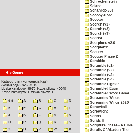
Schreckenstein
Sciana
Scitani do 30!
Scooby-Doo!
Scooter
Scorch (v1)
Scorch (v2)
Scorch (v3)
Score4
Scorpions v2.0
Scorpions!
Scouter
Scouter Phase 2
Scrabble
Scramble (v1)
Scramble (v2)
Gry/Games
Scramble (v3)
Scramble (v4)
Katalog gier (konwencja Kaz)
Scramble Fighter
Aktualizacja: 2026-07-19
Liczba katalogów: 8878, liczba plików: 40040
Scrambled Eggs
Zmian katalogów: 1, zmian plików: 1
Scrambled Word Game
Screaming Wings
0-9
A
B
C
D
Screaming Wings 2020
Screwball
E
F
G
H
I
Screwlight
J
K
L
M
N
Scrids
Scrids II
O
P
Q
R
S
Scripture Chase - A Bible
T
U
V
W
X
Scrolls Of Abadon, The