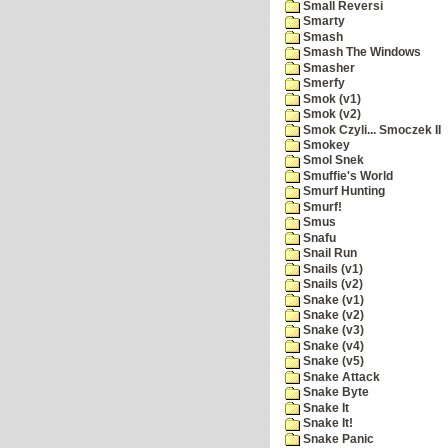
Small Reversi
Smarty
Smash
Smash The Windows
Smasher
Smerfy
Smok (v1)
Smok (v2)
Smok Czyli... Smoczek II
Smokey
Smol Snek
Smuffie's World
Smurf Hunting
Smurf!
Smus
Snafu
Snail Run
Snails (v1)
Snails (v2)
Snake (v1)
Snake (v2)
Snake (v3)
Snake (v4)
Snake (v5)
Snake Attack
Snake Byte
Snake It
Snake It!
Snake Panic