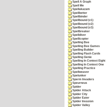
Spell A Graph
Spell Me
Spellakazam
Spellbetter
Spellbinder
Spellbound (v1)
Spellbound (v2)
Spellbound (v3)
Spellbreaker
Spelldiver
Spellicopter
Spelling Bee
Spelling Bee Games
Spelling Builder
Spelling Flash Cards
Spelling Genie
Spelling In Context Eight
Spelling In Context One
Spelling Practice
Spellweaver
Spelunker
Sperm Invaders
Speurneus
Spider
Spider Attack
Spider City
Spider Eater
Spider Invasion
Spider Valley