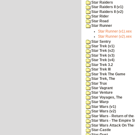
Star Raiders
Star Raiders II (v1)
Star Raiders II (v2)
Star Rider
Star Road
Star Runner
Star Runner (v1).xex
Star Runner (v2).xex
Star Sentry
Star Trek (v1)
Star Trek (v2)
Star Trek (v3)
Star Trek (v4)
Star Trek 3.2
Star Trek III
Star Trek The Game
Star Trek, The
Star Trux
Star Vagrant
Star Venture
Star Voyages, The
Star Warp
Star Wars (v1)
Star Wars (v2)
Star Wars - Return of the 
Star Wars - The Empire S
Star Wars Attack On The 
Star-Castle
Star-Dust