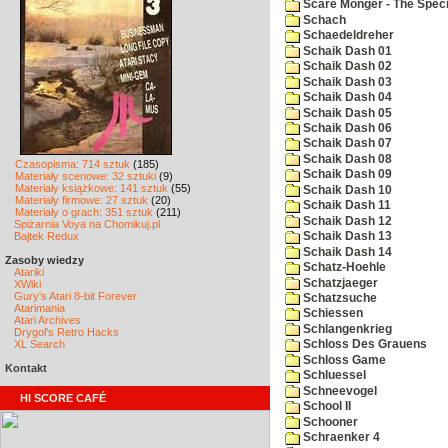
Scare Monger - The Specia
Schach
Schaedeldreher
Schaik Dash 01
Schaik Dash 02
Schaik Dash 03
Schaik Dash 04
Schaik Dash 05
Schaik Dash 06
Schaik Dash 07
Schaik Dash 08
Czasopisma: 714 sztuk
(185)
Schaik Dash 09
Materiały scenowe: 32 sztuki
(9)
Materiały książkowe: 141 sztuk
(55)
Schaik Dash 10
Materiały firmowe: 27 sztuk
(20)
Schaik Dash 11
Materiały o grach: 351 sztuk
(211)
Schaik Dash 12
Spiżarnia Voya na Chomikuj.pl
Bajtek Redux
Schaik Dash 13
Schaik Dash 14
Zasoby wiedzy
Schatz-Hoehle
Atariki
Schatzjaeger
XWiki
Gury's Atari 8-bit Forever
Schatzsuche
Atarimania
Schiessen
Atari Archives
Schlangenkrieg
Drygol's Retro Hacks
XL Search
Schloss Des Grauens
Schloss Game
Kontakt
Schluessel
Schneevogel
HI SCORE CAFÉ
School II
Schooner
Schraenker 4