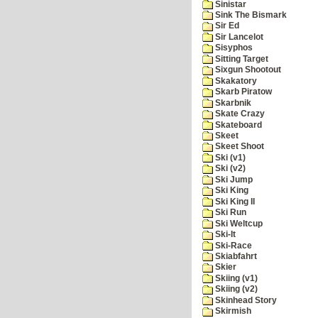
Sinistar
Sink The Bismark
Sir Ed
Sir Lancelot
Sisyphos
Sitting Target
Sixgun Shootout
Skakatory
Skarb Piratow
Skarbnik
Skate Crazy
Skateboard
Skeet
Skeet Shoot
Ski (v1)
Ski (v2)
Ski Jump
Ski King
Ski King II
Ski Run
Ski Weltcup
Ski-It
Ski-Race
Skiabfahrt
Skier
Skiing (v1)
Skiing (v2)
Skinhead Story
Skirmish