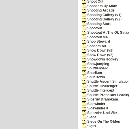
Shoot Out
Shoot'em Up Math
Shooting Arcade
Shooting Gallery (v1)
Shooting Gallery (v2)
Shooting Stars
Shootout
Shootout At The Ok Gala
Shootout M4
Shop Steward
Shot'em All
Show Down (v1)
Show Down (v2)
Showdown Hockey!
Showjumping
Shuffleboard
Shuriken
Shut Down
Shuttle Ascent Simulatio
Shuttle Challenger
Shuttle Intercept
Shuttle Propellant Loadin
Siberuv Drahokam
Sidewinder
Sidewinder II
Siebzehn Und Vier
Siege
Siege On The X-Men
Sigils