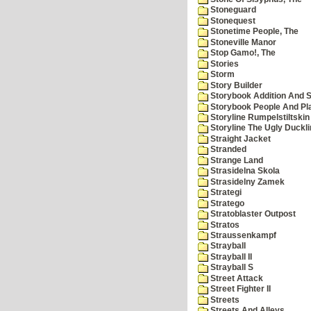
Stoneguard
Stonequest
Stonetime People, The
Stoneville Manor
Stop Gamo!, The
Stories
Storm
Story Builder
Storybook Addition And S
Storybook People And Pl
Storyline Rumpelstiltskin
Storyline The Ugly Duckl
Straight Jacket
Stranded
Strange Land
Strasidelna Skola
Strasidelny Zamek
Strategi
Stratego
Stratoblaster Outpost
Stratos
Straussenkampf
Strayball
Strayball II
Strayball S
Street Attack
Street Fighter II
Streets
Streets And Alleys