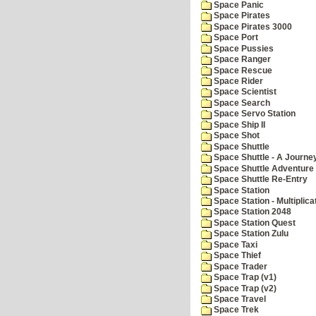
Space Panic
Space Pirates
Space Pirates 3000
Space Port
Space Pussies
Space Ranger
Space Rescue
Space Rider
Space Scientist
Space Search
Space Servo Station
Space Ship II
Space Shot
Space Shuttle
Space Shuttle - A Journe
Space Shuttle Adventure
Space Shuttle Re-Entry
Space Station
Space Station - Multiplica
Space Station 2048
Space Station Quest
Space Station Zulu
Space Taxi
Space Thief
Space Trader
Space Trap (v1)
Space Trap (v2)
Space Travel
Space Trek