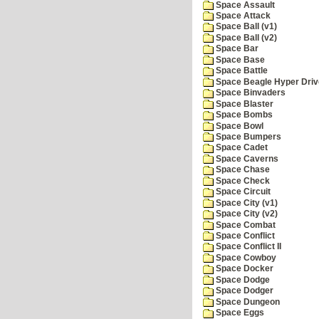
Space Assault
Space Attack
Space Ball (v1)
Space Ball (v2)
Space Bar
Space Base
Space Battle
Space Beagle Hyper Driv
Space Binvaders
Space Blaster
Space Bombs
Space Bowl
Space Bumpers
Space Cadet
Space Caverns
Space Chase
Space Check
Space Circuit
Space City (v1)
Space City (v2)
Space Combat
Space Conflict
Space Conflict II
Space Cowboy
Space Docker
Space Dodge
Space Dodger
Space Dungeon
Space Eggs