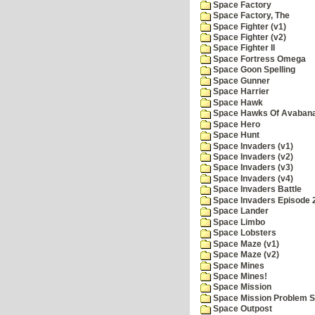
Space Factory
Space Factory, The
Space Fighter (v1)
Space Fighter (v2)
Space Fighter II
Space Fortress Omega
Space Goon Spelling
Space Gunner
Space Harrier
Space Hawk
Space Hawks Of Avabana
Space Hero
Space Hunt
Space Invaders (v1)
Space Invaders (v2)
Space Invaders (v3)
Space Invaders (v4)
Space Invaders Battle
Space Invaders Episode 
Space Lander
Space Limbo
Space Lobsters
Space Maze (v1)
Space Maze (v2)
Space Mines
Space Mines!
Space Mission
Space Mission Problem S
Space Outpost