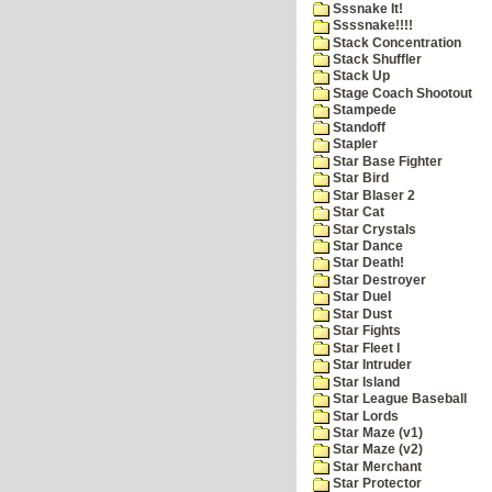
Sssnake It!
Ssssnake!!!!
Stack Concentration
Stack Shuffler
Stack Up
Stage Coach Shootout
Stampede
Standoff
Stapler
Star Base Fighter
Star Bird
Star Blaser 2
Star Cat
Star Crystals
Star Dance
Star Death!
Star Destroyer
Star Duel
Star Dust
Star Fights
Star Fleet I
Star Intruder
Star Island
Star League Baseball
Star Lords
Star Maze (v1)
Star Maze (v2)
Star Merchant
Star Protector