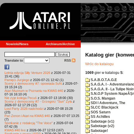
Nowinki/News
Archiwum/Archive
Katalog gier (konwe
Translate to
RSS
Wróc do katalogu
1069
gier w katalogu
S
:
Letnia edycja Silly Venture 2026
z 2026-07-31
15:41 (36)
S.A.B.O.T.A.G.E
Pamięci Jurgiego
z 2026-07-21 12:42 (1)
Sceny z demosceny #7: opowiada SuN
z 2026-07-
S.A.G.A. I - Adventurelan
19 15:24 (2)
S.A.G.A. II - La Tulipe Noir
Atari Muzeum w Poznaniu na KWAS #40
z 2026-
S.N.O.P System NapeĂŞn
07-16 16:10 (4)
Nie żyje kolega Pecuś
z 2026-07-13 18:00 (30)
S.O.S. Mangan
Sceny z demosceny #7 - Grzegorz "Sun" Żyła
z
SDI I Adventure, The
2026-07-12 17:29 (12)
SLCC Blackjack
Lost Party 2026 nadchodzi
z 2026-07-08 15:28
SOS Saturn
(23)
Pan Zenon i Atari na KWAS #40
z 2026-07-07 13:25
SS Achilles
(7)
Sabotage (v1)
Spotkanie z redakcją "The Voice"
z 2026-07-04
Sabotage (v2)
07:42 (9)
KWAS #40 live
z 2026-06-27 12:53 (167)
Sabotage!
Spotkanie z grupą USSR
z 2026-06-26 19:36 (11)