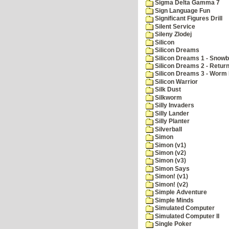
Sigma Delta Gamma 7
Sign Language Fun
Significant Figures Drill
Silent Service
Sileny Zlodej
Silicon
Silicon Dreams
Silicon Dreams 1 - Snowb
Silicon Dreams 2 - Retur
Silicon Dreams 3 - Worm 
Silicon Warrior
Silk Dust
Silkworm
Silly Invaders
Silly Lander
Silly Planter
Silverball
Simon
Simon (v1)
Simon (v2)
Simon (v3)
Simon Says
Simon! (v1)
Simon! (v2)
Simple Adventure
Simple Minds
Simulated Computer
Simulated Computer II
Single Poker