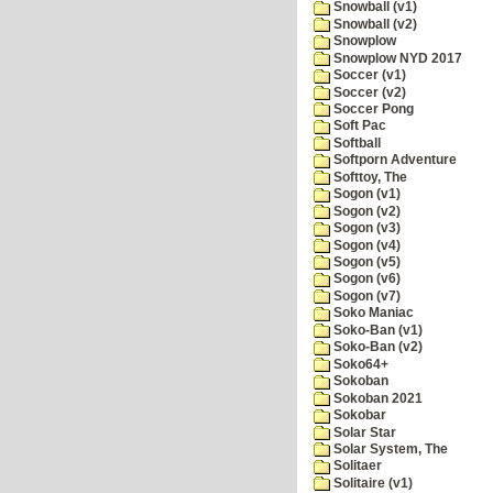
Snowball (v1)
Snowball (v2)
Snowplow
Snowplow NYD 2017
Soccer (v1)
Soccer (v2)
Soccer Pong
Soft Pac
Softball
Softporn Adventure
Softtoy, The
Sogon (v1)
Sogon (v2)
Sogon (v3)
Sogon (v4)
Sogon (v5)
Sogon (v6)
Sogon (v7)
Soko Maniac
Soko-Ban (v1)
Soko-Ban (v2)
Soko64+
Sokoban
Sokoban 2021
Sokobar
Solar Star
Solar System, The
Solitaer
Solitaire (v1)