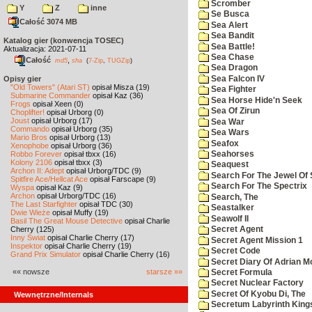
Scromber
Y
Z
inne
Se Busca
Całość 3074 MB
Sea Alert
Sea Bandit
Katalog gier (konwencja TOSEC)
Sea Battle!
Aktualizacja: 2021-07-11
Sea Chase
Całość
,
md5
sha
(
7-Zip
,
TUGZip
)
Sea Dragon
Sea Falcon IV
Opisy gier
"Old Towers" (Atari ST)
opisał Misza (19)
Sea Fighter
Submarine Commander
opisał Kaz (36)
Sea Horse Hide'n Seek
Frogs
opisał Xeen (0)
Sea Of Zirun
Choplifter!
opisał Urborg (0)
Joust
opisał Urborg (17)
Sea War
Commando
opisał Urborg (35)
Sea Wars
Mario Bros
opisał Urborg (13)
Seafox
Xenophobe
opisał Urborg (36)
Robbo Forever
opisał tbxx (16)
Seahorses
Kolony 2106
opisał tbxx (3)
Seaquest
Archon II: Adept
opisał Urborg/TDC (9)
Search For The Jewel Of 
Spitfire Ace/Hellcat Ace
opisał Farscape (9)
Search For The Spectrix
Wyspa
opisał Kaz (9)
Archon
opisał Urborg/TDC (16)
Search, The
The Last Starfighter
opisał TDC (30)
Seastalker
Dwie Wieże
opisał Muffy (19)
Seawolf II
Basil The Great Mouse Detective
opisał Charlie
Cherry (125)
Secret Agent
Inny Świat
opisał Charlie Cherry (17)
Secret Agent Mission 1
Inspektor
opisał Charlie Cherry (19)
Secret Code
Grand Prix Simulator
opisał Charlie Cherry (16)
Secret Diary Of Adrian Mo
«« nowsze
starsze »»
Secret Formula
Secret Nuclear Factory
Secret Of Kyobu Di, The
Wewnętrzne/Internals
Secretum Labyrinth King