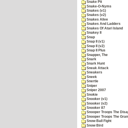
Snake Pit
Snake-O-Nyms
Snakes (v1)
Snakes (v2)
Snakes Alive
Snakes And Ladders
Snakes Of Atari Island
Snakey II
Snap
Snap II (v1)
Snap II (v2)
Snap II Plus
Snapper, The
Snark
Snark Hunt
Sneak Attack
Sneakers
Sneek
Snertle
Sniper
Sniper 2007
Snokie
Snooker (v1)
Snooker (v2)
Snooker 87
Snooper Troops The Disa
Snooper Troops The Grani
Snow Ball Fight
Snow Bird