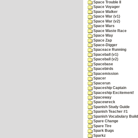
Space Trouble II
Space Voyager
Space Walker
Space War (v1)
Space War (v2)
Space Wars
Space Waste Race
Space Way
Space Zap
Space-Digger
Spaceace Running
Spaceball (v1)
Spaceball (v2)
Spacebase
Spacebirds
Spacemission
Spacer
Spacerun
Spaceship Captain
Spaceship Excitement!
Spaceway
Spacewreck
Spanish Study Guide
Spanish Teacher #1
Spanish Vocabulary Build
Spare Change
Spare Tire
Spark Bugs
Sparkz