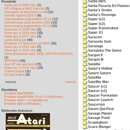
Santa BBS
Poradniki
Nowe gry w 2026 roku
(1)
Santa Paravia En Fiumac
SFX-Engine w MAD Pascalu
(3)
Santa's Grotto
Narzędzie do tworzenia scrolli
(12)
Santa's Revenge
Kartridż Sparta DOS X
(6)
Usprawnienia magnetofonu XC12
(12)
Saper (v1)
Konserwacja stacji dysków 1050
(19)
Saper (v2)
Konserwacja magnetofonu XC12
(15)
Saper Konstruktor
Nowe gry w 2020 roku
(2)
Saper X1
Nowe gry w 2019 roku
(35)
Nowe gry w 2017 roku
(3)
Saracen
Larek pokazuje
(40)
Sarasota Sam
Emulacja ZX Spectrum na VBXE
(26)
Saratoga
Nowe gry w 2016 roku
(7)
Nowe gry w 2015 roku
(4)
Sarepska The Game
Partycjonowanie karty SIDE (APT/FAT16/FAT32)
Sargon II
(1)
Sargon III
BMPVIEW
(34)
Satalite
Atari ST dla opornych
(75)
Nowe gry w 2014 roku
(19)
Satan's Hollow
Tritone engine
(11)
Satarn Saturn
QChan Engine
(6)
Satellite
nowsze
starsze
Satellite War
Saucer (v1)
Emulatory
Saucer (v2)
Emulator Atari800Win
Saucer Formation
Emulator Atari800Win PLus 4.0 (Windows)
Saucer Launch
Emulator Atari++ (multiplatform)
Emulator Altirra (Windows)
Saucerian
Sauve-Qui-Peut
Biblioteka Atarowca
Savage Planet
Savage Pond
Scapeghost
Scare Monger