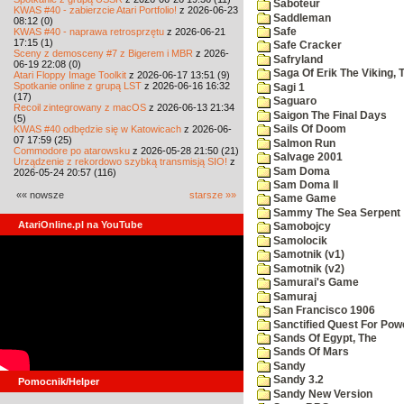
Saboteur
KWAS #40 - zabierzcie Atari Portfolio!
z 2026-06-23
Saddleman
08:12 (0)
KWAS #40 - naprawa retrosprzętu
z 2026-06-21
Safe
17:15 (1)
Safe Cracker
Sceny z demosceny #7 z Bigerem i MBR
z 2026-
Safryland
06-19 22:08 (0)
Saga Of Erik The Viking, 
Atari Floppy Image Toolkit
z 2026-06-17 13:51 (9)
Spotkanie online z grupą LST
z 2026-06-16 16:32
Sagi 1
(17)
Saguaro
Recoil zintegrowany z macOS
z 2026-06-13 21:34
Saigon The Final Days
(5)
KWAS #40 odbędzie się w Katowicach
z 2026-06-
Sails Of Doom
07 17:59 (25)
Salmon Run
Commodore po atarowsku
z 2026-05-28 21:50 (21)
Salvage 2001
Urządzenie z rekordowo szybką transmisją SIO!
z
Sam Doma
2026-05-24 20:57 (116)
Sam Doma II
«« nowsze
starsze »»
Same Game
Sammy The Sea Serpent
AtariOnline.pl na YouTube
Samobojcy
Samolocik
Samotnik (v1)
Samotnik (v2)
Samurai's Game
Samuraj
San Francisco 1906
Sanctified Quest For Pow
Sands Of Egypt, The
Sands Of Mars
Sandy
Sandy 3.2
Pomocnik/Helper
Sandy New Version