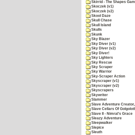
Skirrid - The Shapes Ga
Skoczek (v1)
Skoczek (v2)
Skool Daze
Skull Chase
Skull Island
Skulls
Skunk
Sky Blazer
Sky Diver (v1)
Sky Diver (v2)
Sky Diver!
Sky Lighters
Sky Rescue
Sky Scraper
Sky Warrior
Sky-Scraper Action
Skyscraper (v1)
Skyscraper (v2)
Skyscrapers
Skywriter
Slammer
Slave Adventure Creator,
Slave Cellars Of Golgolot
Slave II - Nimral's Grace
Sleazy Adventure
Sleepwalker
Slepice
Sleuth