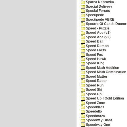
Spatna Nahravka
Special Delivery
Special Forces
Spectipede
Spectipede VBXE
Spectre Of Castle Doomr
Speed - Puzzle
Speed Ace (v1)
Speed Ace (v2)
Speed Ball
Speed Demon
Speed Facts
Speed Fox
Speed Hawk
Speed King
Speed Math Addition
Speed Math Combination
Speed Matter
Speed Racer
Speed Run
Speed Ski
Speed Up!
Speed Up!! Gold Edition
Speed Zone
Speedbirds
Speedello
Speedmaza
Speedway Blast
Speedway One