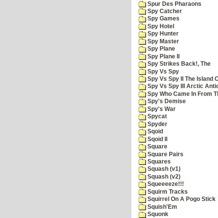
Spur Des Pharaons
Spy Catcher
Spy Games
Spy Hotel
Spy Hunter
Spy Master
Spy Plane
Spy Plane II
Spy Strikes Back!, The
Spy Vs Spy
Spy Vs Spy II The Island 
Spy Vs Spy III Arctic Anti
Spy Who Came In From T
Spy's Demise
Spy's War
Spycat
Spyder
Sqoid
Sqoid II
Square
Square Pairs
Squares
Squash (v1)
Squash (v2)
Squeeeeze!!!
Squirm Tracks
Squirrel On A Pogo Stick
Squish'Em
Squonk