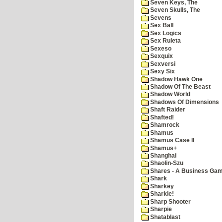
Seven Keys, The
Seven Skulls, The
Sevens
Sex Ball
Sex Logics
Sex Ruleta
Sexeso
Sexquix
Sexversi
Sexy Six
Shadow Hawk One
Shadow Of The Beast
Shadow World
Shadows Of Dimensions
Shaft Raider
Shafted!
Shamrock
Shamus
Shamus Case II
Shamus+
Shanghai
Shaolin-Szu
Shares - A Business Ga
Shark
Sharkey
Sharkie!
Sharp Shooter
Sharpie
Shatablast