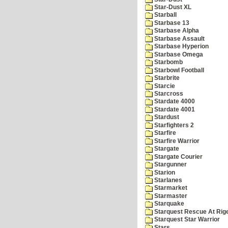
Star-Dust XL
Starball
Starbase 13
Starbase Alpha
Starbase Assault
Starbase Hyperion
Starbase Omega
Starbomb
Starbowl Football
Starbrite
Starcie
Starcross
Stardate 4000
Stardate 4001
Stardust
Starfighters 2
Starfire
Starfire Warrior
Stargate
Stargate Courier
Stargunner
Starion
Starlanes
Starmarket
Starmaster
Starquake
Starquest Rescue At Rige
Starquest Star Warrior
Stars