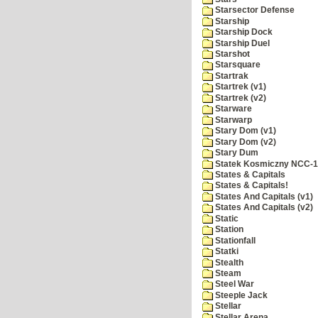
Starsector Defense
Starship
Starship Dock
Starship Duel
Starshot
Starsquare
Startrak
Startrek (v1)
Startrek (v2)
Starware
Starwarp
Stary Dom (v1)
Stary Dom (v2)
Stary Dum
Statek Kosmiczny NCC-
States & Capitals
States & Capitals!
States And Capitals (v1)
States And Capitals (v2)
Static
Station
Stationfall
Statki
Stealth
Steam
Steel War
Steeple Jack
Stellar
Stellar Arena