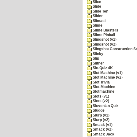
Slice
Slide
Slide Ten
Slider
Slimaci
Slime
Slime Blasters
Slime Pinball
Slingshot (v1)
Slingshot (v2)
Slingshot Construction S
Slinky!
Slip
Slither
Slo-Quiz 4K
Slot Machine (v1)
Slot Machine (v2)
Slot Trivia
Slot-Machine
Slotmachine
Slots (v1)
Slots (v2)
Slovenian Quiz
Sludge
Slurp (v1)
Slurp (v2)
Smack (v1)
Smack (v2)
Smack Jack