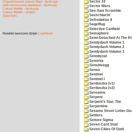
Sector 10
Organizowanie imprez Atari - dyskusja
Atari demoscene database - dyskusja
Sector Wars
Colony Mobile - dyskusja
See-Saw Scramble
Colony Mobile - projekt
Seeschlacht
Statystyki
Sefredaktor II
Segelflug
Selective Canfield
Nowinki
tworzone dzięki
CuteNews
Semaphore
Semi-Detached At The End
Sendydash Volume 1
Sendydash Volume 2
Sendydash Volume 3
Senobyzal
Senorita
Sensitivegg
Senso
Sentinel
Sentinel I
Serduszka (v1)
Serduszka (v2)
Sereamis
Serpent
Serpent's Star, The
Serpentine
Sesame Street Letter-Go
Settlers
Settore Sigma
Seven Card Stud
Seven Cities Of Gold