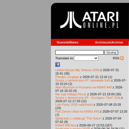
Nowinki/News
Archiwum/Archive
Translate to
RSS
Letnia edycja Silly Venture 2026
z 2026-07-31
15:41 (36)
Pamięci Jurgiego
z 2026-07-21 12:42 (1)
Sceny z demosceny #7: opowiada SuN
z 2026-07-
19 15:24 (2)
Atari Muzeum w Poznaniu na KWAS #40
z 2026-
07-16 16:10 (4)
Nie żyje kolega Pecuś
z 2026-07-13 18:00 (30)
Sceny z demosceny #7 - Grzegorz "Sun" Żyła
z
2026-07-12 17:29 (12)
Lost Party 2026 nadchodzi
z 2026-07-08 15:28
(23)
Pan Zenon i Atari na KWAS #40
z 2026-07-07 13:25
(7)
Spotkanie z redakcją "The Voice"
z 2026-07-04
07:42 (9)
KWAS #40 live
z 2026-06-27 12:53 (167)
Spotkanie z grupą USSR
z 2026-06-26 19:36 (11)