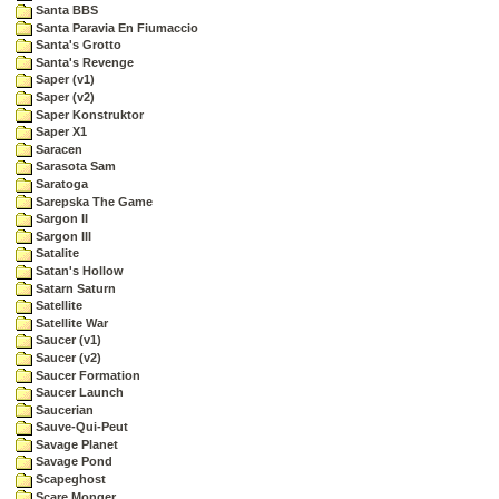
Santa BBS
Santa Paravia En Fiumaccio
Santa's Grotto
Santa's Revenge
Saper (v1)
Saper (v2)
Saper Konstruktor
Saper X1
Saracen
Sarasota Sam
Saratoga
Sarepska The Game
Sargon II
Sargon III
Satalite
Satan's Hollow
Satarn Saturn
Satellite
Satellite War
Saucer (v1)
Saucer (v2)
Saucer Formation
Saucer Launch
Saucerian
Sauve-Qui-Peut
Savage Planet
Savage Pond
Scapeghost
Scare Monger