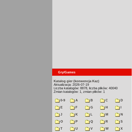
Gry/Games
Katalog gier (konwencja Kaz)
Aktualizacja: 2026-07-19
Liczba katalogów: 8878, liczba plików: 40040
Zmian katalogów: 1, zmian plików: 1
0-9
A
B
C
D
E
F
G
H
I
J
K
L
M
N
O
P
Q
R
S
T
U
V
W
X