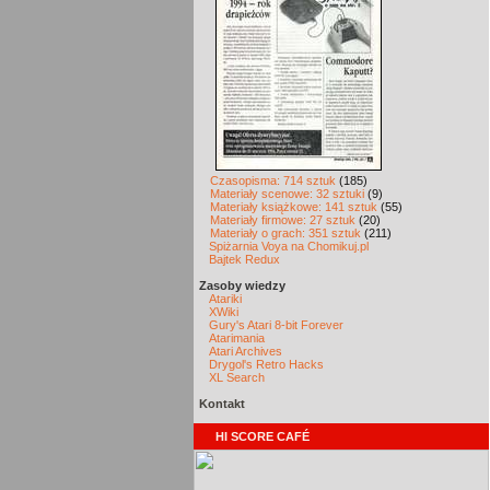
Czasopisma: 714 sztuk
(185)
Materiały scenowe: 32 sztuki
(9)
Materiały książkowe: 141 sztuk
(55)
Materiały firmowe: 27 sztuk
(20)
Materiały o grach: 351 sztuk
(211)
Spiżarnia Voya na Chomikuj.pl
Bajtek Redux
Zasoby wiedzy
Atariki
XWiki
Gury's Atari 8-bit Forever
Atarimania
Atari Archives
Drygol's Retro Hacks
XL Search
Kontakt
HI SCORE CAFÉ