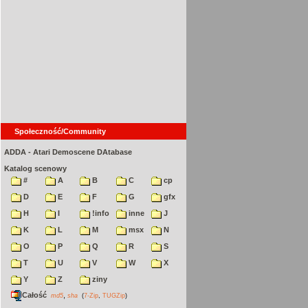
Społeczność/Community
ADDA - Atari Demoscene DAtabase
Katalog scenowy
#
A
B
C
cp
D
E
F
G
gfx
H
I
!info
inne
J
K
L
M
msx
N
O
P
Q
R
S
T
U
V
W
X
Y
Z
ziny
Całość
,
md5
sha
(
7-Zip
,
TUGZip
)