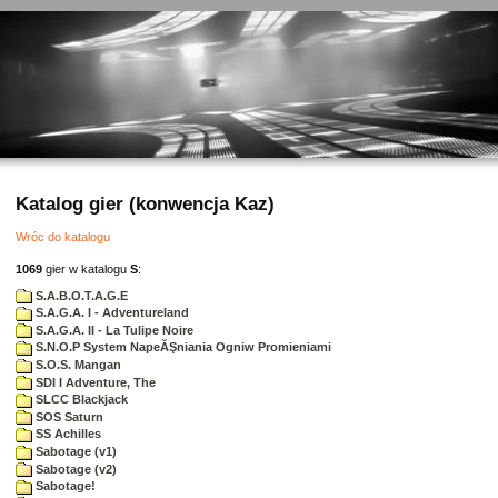
Katalog gier (konwencja Kaz)
Wróc do katalogu
1069
gier w katalogu
S
:
S.A.B.O.T.A.G.E
S.A.G.A. I - Adventureland
S.A.G.A. II - La Tulipe Noire
S.N.O.P System NapeĂŞniania Ogniw Promieniami
S.O.S. Mangan
SDI I Adventure, The
SLCC Blackjack
SOS Saturn
SS Achilles
Sabotage (v1)
Sabotage (v2)
Sabotage!