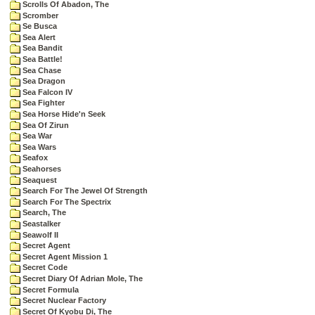
Scrolls Of Abadon, The
Scromber
Se Busca
Sea Alert
Sea Bandit
Sea Battle!
Sea Chase
Sea Dragon
Sea Falcon IV
Sea Fighter
Sea Horse Hide'n Seek
Sea Of Zirun
Sea War
Sea Wars
Seafox
Seahorses
Seaquest
Search For The Jewel Of Strength
Search For The Spectrix
Search, The
Seastalker
Seawolf II
Secret Agent
Secret Agent Mission 1
Secret Code
Secret Diary Of Adrian Mole, The
Secret Formula
Secret Nuclear Factory
Secret Of Kyobu Di, The