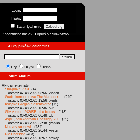
Login:
Hasło:
Zapamiętaj mnie
Zapomniane hasło?
Poproś o członkostwo
Szukaj plików/Search files
Gry
Użytki
Dema
Forum Atarum
Aktualne tematy
Starquake VBXE
(14)
ostatni: 07-08-2026 08:55, Wolfen
Studio komputerowe The Marauder -...
(249)
ostatni: 06-08-2026 19:56, pigula
Książka Gorgha o asemblerze
(79)
ostatni: 06-08-2026 15:35, tOri
Silly Venture 2026SE - the bigges...
(113)
ostatni: 06-08-2026 00:48, tdc
AspeQt dla Androida z obsługą SIO...
(39)
ostatni: 05-08-2026 23:48, greblus
Muzycy scenowi...
(134)
ostatni: 05-08-2026 20:44, Foster
RMT hacking
(468)
ostatni: 05-08-2026 18:57, emkay