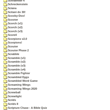
Schraenker 4
Schreckenstein
Sciana
Scitani do 30!
Scooby-Doo!
Scooter
Scorch (v1)
Scorch (v2)
Scorch (v3)
Score4
Scorpions v2.0
Scorpions!
Scouter
Scouter Phase 2
Scrabble
Scramble (v1)
Scramble (v2)
Scramble (v3)
Scramble (v4)
Scramble Fighter
Scrambled Eggs
Scrambled Word Game
Screaming Wings
Screaming Wings 2020
Screwball
Screwlight
Scrids
Scrids II
Scripture Chase - A Bible Quiz