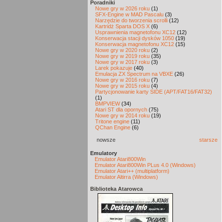
Poradniki
Nowe gry w 2026 roku
(1)
SFX-Engine w MAD Pascalu
(3)
Narzędzie do tworzenia scrolli
(12)
Kartridż Sparta DOS X
(6)
Usprawnienia magnetofonu XC12
(12)
Konserwacja stacji dysków 1050
(19)
Konserwacja magnetofonu XC12
(15)
Nowe gry w 2020 roku
(2)
Nowe gry w 2019 roku
(35)
Nowe gry w 2017 roku
(3)
Larek pokazuje
(40)
Emulacja ZX Spectrum na VBXE
(26)
Nowe gry w 2016 roku
(7)
Nowe gry w 2015 roku
(4)
Partycjonowanie karty SIDE (APT/FAT16/FAT32)
(1)
BMPVIEW
(34)
Atari ST dla opornych
(75)
Nowe gry w 2014 roku
(19)
Tritone engine
(11)
QChan Engine
(6)
nowsze
starsze
Emulatory
Emulator Atari800Win
Emulator Atari800Win PLus 4.0 (Windows)
Emulator Atari++ (multiplatform)
Emulator Altirra (Windows)
Biblioteka Atarowca