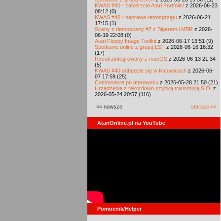
KWAS #40 - zabierzcie Atari Portfolio!
z 2026-06-23
08:12 (0)
KWAS #40 - naprawa retrosprzętu
z 2026-06-21
17:15 (1)
Sceny z demosceny #7 z Bigerem i MBR
z 2026-
06-19 22:08 (0)
Atari Floppy Image Toolkit
z 2026-06-17 13:51 (9)
Spotkanie online z grupą LST
z 2026-06-16 16:32
(17)
Recoil zintegrowany z macOS
z 2026-06-13 21:34
(5)
KWAS #40 odbędzie się w Katowicach
z 2026-06-
07 17:59 (25)
Commodore po atarowsku
z 2026-05-28 21:50 (21)
Urządzenie z rekordowo szybką transmisją SIO!
z
2026-05-24 20:57 (116)
«« nowsze
starsze »»
AtariOnline.pl na YouTube
Pomocnik/Helper