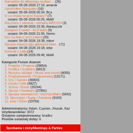
Narzędzie do ditheringu na Atari ...
(26)
ostatni: 05-08-2026 17:10, amarok
Uprościłem Starquake
(16)
ostatni: 05-08-2026 00:34, Bca
O co chodzi w grze Kasiarz?
(7)
ostatni: 05-08-2026 00:25, MaW
Rocznica 1 sierpnia - turówka WRCOH
(3)
ostatni: 04-08-2026 23:36, Ataripuzzle
Dungeon Crawler - AI (Fable)
(9)
ostatni: 04-08-2026 21:05, Nemo
Gry na Atari z pszczołami
(20)
ostatni: 04-08-2026 19:38, miker
Sprawa nowych płyt głównych Atari...
(71)
ostatni: 04-08-2026 19:18, tebe
Konsole z Lidla
(14)
ostatni: 04-08-2026 09:48, MaW
Kategorie Forum Atarum
1. Projekty / Projects
(29854)
2. Grafika / Graphics
(6813)
3. Muzyka i dźwięk / Music and sound
(8055)
4. Programowanie / Programming
(13171)
5. Gry / Games
(36903)
6. Użytki / Utils
(4827)
7. Scena / Scene
(20244)
8. Sprzęt / Hardware
(27891)
9. Sprawy wewnętrzne / Internal affairs
(5842)
10. Sprzedam / Kupię / Zamienię
(8193)
11. Inne / Other
(33759)
Administratorzy:
Adam, Cyprian, Jhusak, Kaz
Użytkowników:
3072
Ostatnio zarejestrowany:
bradko
Postów ostatniej doby:
6
Spotkania i zloty/Meetings & Parties