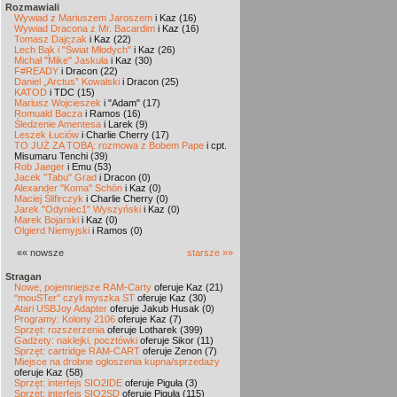
Rozmawiali
Wywiad z Mariuszem Jaroszem
i Kaz (16)
Wywiad Dracona z Mr. Bacardim
i Kaz (16)
Tomasz Dajczak
i Kaz (22)
Lech Bąk i "Świat Młodych"
i Kaz (26)
Michał "Mike" Jaskuła
i Kaz (30)
F#READY
i Dracon (22)
Daniel „Arctus” Kowalski
i Dracon (25)
KATOD
i TDC (15)
Mariusz Wojcieszek
i "Adam" (17)
Romuald Bacza
i Ramos (16)
Śledzenie Amentesa
i Larek (9)
Leszek Łuciów
i Charlie Cherry (17)
TO JUŻ ZA TOBĄ: rozmowa z Bobem Pape
i cpt.
Misumaru Tenchi (39)
Rob Jaeger
i Emu (53)
Jacek "Tabu" Grad
i Dracon (0)
Alexander "Koma" Schön
i Kaz (0)
Maciej Ślifirczyk
i Charlie Cherry (0)
Jarek "Odyniec1" Wyszyński
i Kaz (0)
Marek Bojarski
i Kaz (0)
Olgierd Niemyjski
i Ramos (0)
«« nowsze
starsze »»
Stragan
Nowe, pojemniejsze RAM-Carty
oferuje Kaz (21)
"mouSTer" czyli myszka ST
oferuje Kaz (30)
Atari USBJoy Adapter
oferuje Jakub Husak (0)
Programy: Kolony 2106
oferuje Kaz (7)
Sprzęt: rozszerzenia
oferuje Lotharek (399)
Gadżety: naklejki, pocztówki
oferuje Sikor (11)
Sprzęt: cartridge RAM-CART
oferuje Zenon (7)
Miejsce na drobne ogłoszenia kupna/sprzedaży
oferuje Kaz (58)
Sprzęt: interfejs SIO2IDE
oferuje Piguła (3)
Sprzęt: interfejs SIO2SD
oferuje Piguła (115)