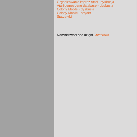
Organizowanie imprez Atari - dyskusja
Atari demoscene database - dyskusja
Colony Mobile - dyskusja
Colony Mobile - projekt
Statystyki
Nowinki
tworzone dzięki
CuteNews