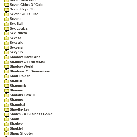
Seven Cities Of Gold
Seven Keys, The
Seven Skulls, The
Sevens
Sex Ball
Sex Logics
Sex Ruleta
Sexeso
Sexquix
Sexversi
Sexy Six
Shadow Hawk One
Shadow Of The Beast
Shadow World
Shadows Of Dimensions
Shaft Raider
Shafted!
Shamrock
Shamus
Shamus Case II
Shamus+
Shanghai
Shaolin-Szu
Shares - A Business Game
Shark
Sharkey
Sharkie!
Sharp Shooter