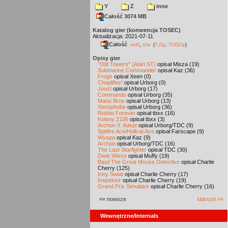
Y
Z
inne
Całość 3074 MB
Katalog gier (konwencja TOSEC)
Aktualizacja: 2021-07-11
Całość
,
md5
sha
(
7-Zip
,
TUGZip
)
Opisy gier
"Old Towers" (Atari ST)
opisał Misza (19)
Submarine Commander
opisał Kaz (36)
Frogs
opisał Xeen (0)
Choplifter!
opisał Urborg (0)
Joust
opisał Urborg (17)
Commando
opisał Urborg (35)
Mario Bros
opisał Urborg (13)
Xenophobe
opisał Urborg (36)
Robbo Forever
opisał tbxx (16)
Kolony 2106
opisał tbxx (3)
Archon II: Adept
opisał Urborg/TDC (9)
Spitfire Ace/Hellcat Ace
opisał Farscape (9)
Wyspa
opisał Kaz (9)
Archon
opisał Urborg/TDC (16)
The Last Starfighter
opisał TDC (30)
Dwie Wieże
opisał Muffy (19)
Basil The Great Mouse Detective
opisał Charlie
Cherry (125)
Inny Świat
opisał Charlie Cherry (17)
Inspektor
opisał Charlie Cherry (19)
Grand Prix Simulator
opisał Charlie Cherry (16)
«« nowsze
starsze »»
Wewnętrzne/Internals