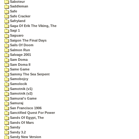
Saboteur
Saddleman
Safe
Safe Cracker
Safryland
Saga Of Erik The Viking, The
Sagi 1
Saguaro
Saigon The Final Days
Sails Of Doom
Salmon Run
Salvage 2001
Sam Doma
Sam Doma II
Same Game
Sammy The Sea Serpent
Samobojcy
Samolocik
Samotnik (v1)
Samotnik (v2)
Samurai's Game
Samuraj
San Francisco 1906
Sanctified Quest For Power
Sands Of Egypt, The
Sands Of Mars
Sandy
Sandy 3.2
Sandy New Version