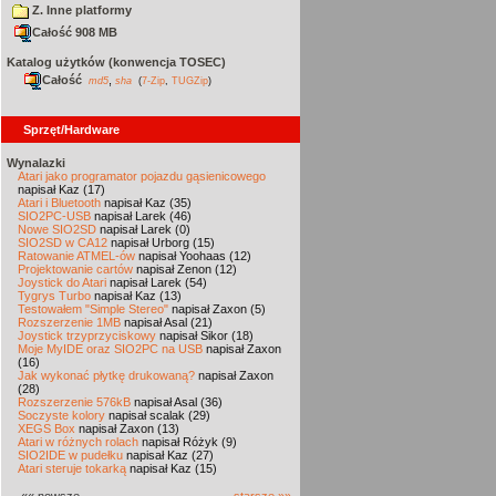
Z. Inne platformy
Całość 908 MB
Katalog użytków (konwencja TOSEC)
Całość
,
md5
sha
(
7-Zip
,
TUGZip
)
Sprzęt/Hardware
Wynalazki
Atari jako programator pojazdu gąsienicowego
napisał Kaz (17)
Atari i Bluetooth
napisał Kaz (35)
SIO2PC-USB
napisał Larek (46)
Nowe SIO2SD
napisał Larek (0)
SIO2SD w CA12
napisał Urborg (15)
Ratowanie ATMEL-ów
napisał Yoohaas (12)
Projektowanie cartów
napisał Zenon (12)
Joystick do Atari
napisał Larek (54)
Tygrys Turbo
napisał Kaz (13)
Testowałem "Simple Stereo"
napisał Zaxon (5)
Rozszerzenie 1MB
napisał Asal (21)
Joystick trzyprzyciskowy
napisał Sikor (18)
Moje MyIDE oraz SIO2PC na USB
napisał Zaxon
(16)
Jak wykonać płytkę drukowaną?
napisał Zaxon
(28)
Rozszerzenie 576kB
napisał Asal (36)
Soczyste kolory
napisał scalak (29)
XEGS Box
napisał Zaxon (13)
Atari w różnych rolach
napisał Różyk (9)
SIO2IDE w pudełku
napisał Kaz (27)
Atari steruje tokarką
napisał Kaz (15)