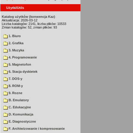
Użytki/Utils
Katalog użytków (konwencja Kaz)
Aktualizacja: 2026-03-12
Liczba katalogów: 2141, liczba plików: 10533
Zmian katalogów: 52, zmian plików: 93
1. Biuro
2. Grafika
3. Muzyka
4. Programowanie
5. Magnetofon
6. Stacja dyskietek
7. DOS-y
8. ROM-y
9. Rozne
B. Emulatory
C. Edukacyjne
D. Komunikacja
E. Diagnostyczne
F. Archiwizowanie i kompresowanie