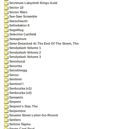
Secretum Labyrinth Kings Gold
Sector 10
Sector Wars
See-Saw Scramble
Seeschlacht
Sefredaktor II
Segelflug
Selective Canfield
Semaphore
Semi-Detached At The End Of The Street, The
Sendydash Volume 1
Sendydash Volume 2
Sendydash Volume 3
Senobyzal
Senorita
Sensitivegg
Senso
Sentinel
Sentinel I
Serduszka (v1)
Serduszka (v2)
Sereamis
Serpent
Serpent's Star, The
Serpentine
Sesame Street Letter-Go-Round
Settlers
Settore Sigma
Seven Card Stud