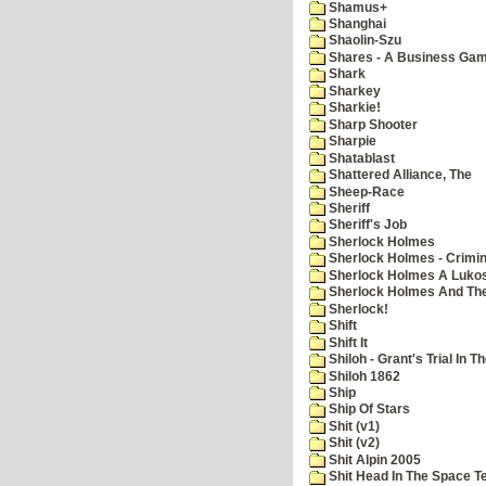
Shamus+
Shanghai
Shaolin-Szu
Shares - A Business Ga
Shark
Sharkey
Sharkie!
Sharp Shooter
Sharpie
Shatablast
Shattered Alliance, The
Sheep-Race
Sheriff
Sheriff's Job
Sherlock Holmes
Sherlock Holmes - Crimin
Sherlock Holmes A Lukos
Sherlock Holmes And The
Sherlock!
Shift
Shift It
Shiloh - Grant's Trial In T
Shiloh 1862
Ship
Ship Of Stars
Shit (v1)
Shit (v2)
Shit Alpin 2005
Shit Head In The Space T