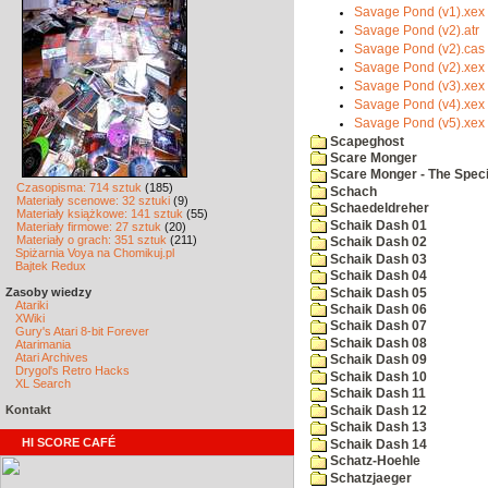
Savage Pond (v1).xex
Savage Pond (v2).atr
Savage Pond (v2).cas
Savage Pond (v2).xex
Savage Pond (v3).xex
Savage Pond (v4).xex
Savage Pond (v5).xex
Scapeghost
Scare Monger
Scare Monger - The Specia
Czasopisma: 714 sztuk
(185)
Schach
Materiały scenowe: 32 sztuki
(9)
Schaedeldreher
Materiały książkowe: 141 sztuk
(55)
Schaik Dash 01
Materiały firmowe: 27 sztuk
(20)
Materiały o grach: 351 sztuk
(211)
Schaik Dash 02
Spiżarnia Voya na Chomikuj.pl
Schaik Dash 03
Bajtek Redux
Schaik Dash 04
Zasoby wiedzy
Schaik Dash 05
Atariki
Schaik Dash 06
XWiki
Schaik Dash 07
Gury's Atari 8-bit Forever
Schaik Dash 08
Atarimania
Atari Archives
Schaik Dash 09
Drygol's Retro Hacks
Schaik Dash 10
XL Search
Schaik Dash 11
Kontakt
Schaik Dash 12
Schaik Dash 13
HI SCORE CAFÉ
Schaik Dash 14
Schatz-Hoehle
Schatzjaeger