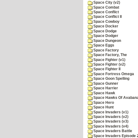
Space City (v2)
Space Combat
Space Conflict
Space Conflict II
Space Cowboy
Space Docker
Space Dodge
Space Dodger
Space Dungeon
Space Eggs
Space Factory
Space Factory, The
Space Fighter (v1)
Space Fighter (v2)
Space Fighter II
Space Fortress Omega
Space Goon Spelling
Space Gunner
Space Harrier
Space Hawk
Space Hawks Of Avabana
Space Hero
Space Hunt
Space Invaders (v1)
Space Invaders (v2)
Space Invaders (v3)
Space Invaders (v4)
Space Invaders Battle
Space Invaders Episode 