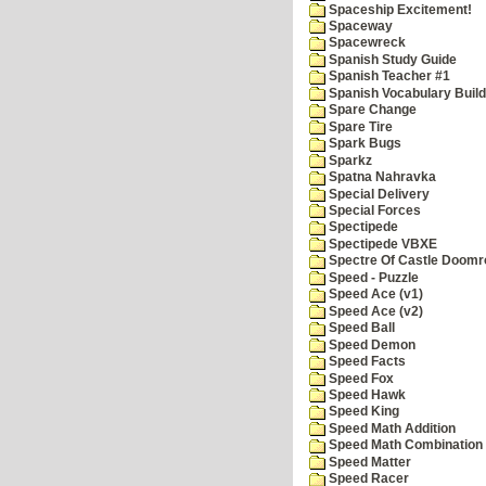
Spaceship Excitement!
Spaceway
Spacewreck
Spanish Study Guide
Spanish Teacher #1
Spanish Vocabulary Build
Spare Change
Spare Tire
Spark Bugs
Sparkz
Spatna Nahravka
Special Delivery
Special Forces
Spectipede
Spectipede VBXE
Spectre Of Castle Doomr
Speed - Puzzle
Speed Ace (v1)
Speed Ace (v2)
Speed Ball
Speed Demon
Speed Facts
Speed Fox
Speed Hawk
Speed King
Speed Math Addition
Speed Math Combination
Speed Matter
Speed Racer