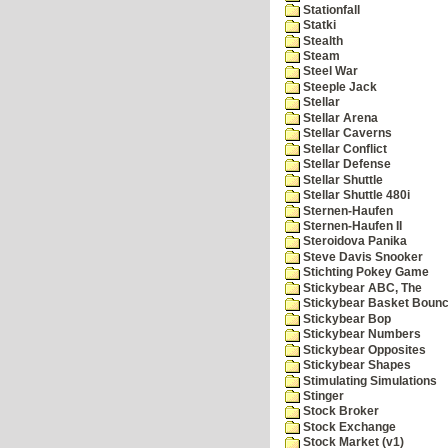
Stationfall
Statki
Stealth
Steam
Steel War
Steeple Jack
Stellar
Stellar Arena
Stellar Caverns
Stellar Conflict
Stellar Defense
Stellar Shuttle
Stellar Shuttle 480i
Sternen-Haufen
Sternen-Haufen II
Steroidova Panika
Steve Davis Snooker
Stichting Pokey Game
Stickybear ABC, The
Stickybear Basket Boun
Stickybear Bop
Stickybear Numbers
Stickybear Opposites
Stickybear Shapes
Stimulating Simulations
Stinger
Stock Broker
Stock Exchange
Stock Market (v1)