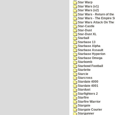
Star Warp
Star Wars (v1)
Star Wars (v2)
Star Wars - Return of the 
Star Wars - The Empire S
Star Wars Attack On The 
Star-Castle
Star-Dust
Star-Dust XL
Starball
Starbase 13
Starbase Alpha
Starbase Assault
Starbase Hyperion
Starbase Omega
Starbomb
Starbowl Football
Starbrite
Starcie
Starcross
Stardate 4000
Stardate 4001
Stardust
Starfighters 2
Starfire
Starfire Warrior
Stargate
Stargate Courier
Stargunner