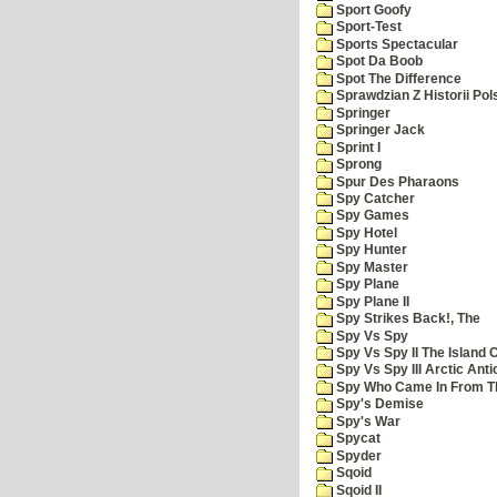
Sport Goofy
Sport-Test
Sports Spectacular
Spot Da Boob
Spot The Difference
Sprawdzian Z Historii Pol
Springer
Springer Jack
Sprint I
Sprong
Spur Des Pharaons
Spy Catcher
Spy Games
Spy Hotel
Spy Hunter
Spy Master
Spy Plane
Spy Plane II
Spy Strikes Back!, The
Spy Vs Spy
Spy Vs Spy II The Island 
Spy Vs Spy III Arctic Anti
Spy Who Came In From T
Spy's Demise
Spy's War
Spycat
Spyder
Sqoid
Sqoid II