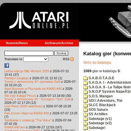
Nowinki/News
Archiwum/Archive
Katalog gier (konwe
Translate to
RSS
Wróc do katalogu
1069
gier w katalogu
S
:
Letnia edycja Silly Venture 2026
z 2026-07-31
15:41 (37)
S.A.B.O.T.A.G.E
Pamięci Jurgiego
z 2026-07-21 12:42 (1)
Sceny z demosceny #7: opowiada SuN
z 2026-07-
S.A.G.A. I - Adventurelan
19 15:24 (2)
S.A.G.A. II - La Tulipe Noir
Atari Muzeum w Poznaniu na KWAS #40
z 2026-
S.N.O.P System NapeĂŞn
07-16 16:10 (4)
Nie żyje kolega Pecuś
z 2026-07-13 18:00 (30)
S.O.S. Mangan
Sceny z demosceny #7 - Grzegorz "Sun" Żyła
z
SDI I Adventure, The
2026-07-12 17:29 (12)
SLCC Blackjack
Lost Party 2026 nadchodzi
z 2026-07-08 15:28
SOS Saturn
(23)
Pan Zenon i Atari na KWAS #40
z 2026-07-07 13:25
SS Achilles
(7)
Sabotage (v1)
Spotkanie z redakcją "The Voice"
z 2026-07-04
Sabotage (v2)
07:42 (9)
KWAS #40 live
z 2026-06-27 12:53 (167)
Sabotage!
Spotkanie z grupą USSR
z 2026-06-26 19:36 (11)