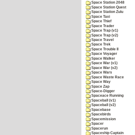
Space Station 2048
Space Station Quest
Space Station Zulu
Space Taxi
Space Thief
Space Trader
Space Trap (v1)
Space Trap (v2)
Space Travel
Space Trek
Space Trouble II
Space Voyager
Space Walker
Space War (v1)
Space War (v2)
Space Wars
Space Waste Race
Space Way
Space Zap
Space-Digger
Spaceace Running
Spaceball (v1)
Spaceball (v2)
Spacebase
Spacebirds
Spacemission
Spacer
Spacerun
Spaceship Captain