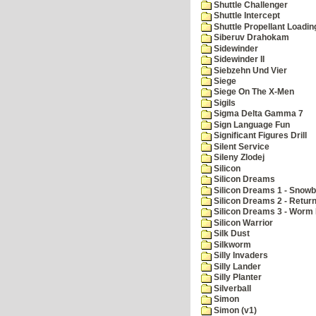
Shuttle Challenger
Shuttle Intercept
Shuttle Propellant Loadin
Siberuv Drahokam
Sidewinder
Sidewinder II
Siebzehn Und Vier
Siege
Siege On The X-Men
Sigils
Sigma Delta Gamma 7
Sign Language Fun
Significant Figures Drill
Silent Service
Sileny Zlodej
Silicon
Silicon Dreams
Silicon Dreams 1 - Snowb
Silicon Dreams 2 - Retur
Silicon Dreams 3 - Worm 
Silicon Warrior
Silk Dust
Silkworm
Silly Invaders
Silly Lander
Silly Planter
Silverball
Simon
Simon (v1)