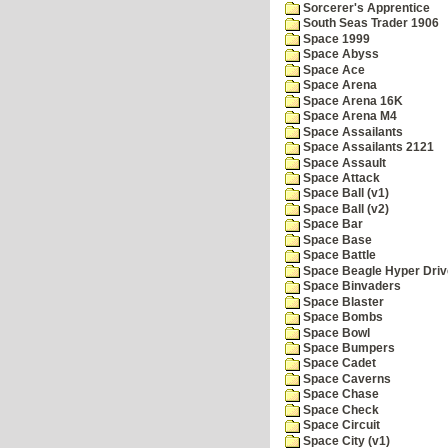
Sorcerer's Apprentice
South Seas Trader 1906
Space 1999
Space Abyss
Space Ace
Space Arena
Space Arena 16K
Space Arena M4
Space Assailants
Space Assailants 2121
Space Assault
Space Attack
Space Ball (v1)
Space Ball (v2)
Space Bar
Space Base
Space Battle
Space Beagle Hyper Driv
Space Binvaders
Space Blaster
Space Bombs
Space Bowl
Space Bumpers
Space Cadet
Space Caverns
Space Chase
Space Check
Space Circuit
Space City (v1)