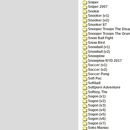
Sniper
Sniper 2007
Snokie
Snooker (v1)
Snooker (v2)
Snooker 87
Snooper Troops The Disa
Snooper Troops The Grani
Snow Ball Fight
Snow Bird
Snowball (v1)
Snowball (v2)
Snowplow
Snowplow NYD 2017
Soccer (v1)
Soccer (v2)
Soccer Pong
Soft Pac
Softball
Softporn Adventure
Softtoy, The
Sogon (v1)
Sogon (v2)
Sogon (v3)
Sogon (v4)
Sogon (v5)
Sogon (v6)
Sogon (v7)
Soko Maniac