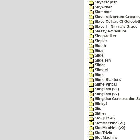
Skyscrapers
Skywriter
Slammer
Slave Adventure Creator,
Slave Cellars Of Golgolot
Slave II - Nimral's Grace
Sleazy Adventure
Sleepwalker
Slepice
Sleuth
Slice
Slide
Slide Ten
Slider
Slimaci
Slime
Slime Blasters
Slime Pinball
Slingshot (v1)
Slingshot (v2)
Slingshot Construction S
Slinky!
Slip
Slither
Slo-Quiz 4K
Slot Machine (v1)
Slot Machine (v2)
Slot Trivia
Slot-Machine