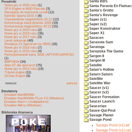
Santa BBS
Poradniki
Nowe gry w 2026 roku
(1)
Santa Paravia En Fiumac
SFX-Engine w MAD Pascalu
(3)
Santa's Grotto
Narzędzie do tworzenia scrolli
(12)
Santa's Revenge
Kartridż Sparta DOS X
(6)
Usprawnienia magnetofonu XC12
(12)
Saper (v1)
Konserwacja stacji dysków 1050
(19)
Saper (v2)
Konserwacja magnetofonu XC12
(15)
Saper Konstruktor
Nowe gry w 2020 roku
(2)
Saper X1
Nowe gry w 2019 roku
(35)
Nowe gry w 2017 roku
(3)
Saracen
Larek pokazuje
(40)
Sarasota Sam
Emulacja ZX Spectrum na VBXE
(26)
Saratoga
Nowe gry w 2016 roku
(7)
Nowe gry w 2015 roku
(4)
Sarepska The Game
Partycjonowanie karty SIDE (APT/FAT16/FAT32)
Sargon II
(1)
Sargon III
BMPVIEW
(34)
Satalite
Atari ST dla opornych
(75)
Nowe gry w 2014 roku
(19)
Satan's Hollow
Tritone engine
(11)
Satarn Saturn
QChan Engine
(6)
Satellite
nowsze
starsze
Satellite War
Saucer (v1)
Emulatory
Saucer (v2)
Emulator Atari800Win
Saucer Formation
Emulator Atari800Win PLus 4.0 (Windows)
Saucer Launch
Emulator Atari++ (multiplatform)
Emulator Altirra (Windows)
Saucerian
Sauve-Qui-Peut
Biblioteka Atarowca
Savage Planet
Savage Pond
Savage Pond (v1).atr
Savage Pond (v1).cas