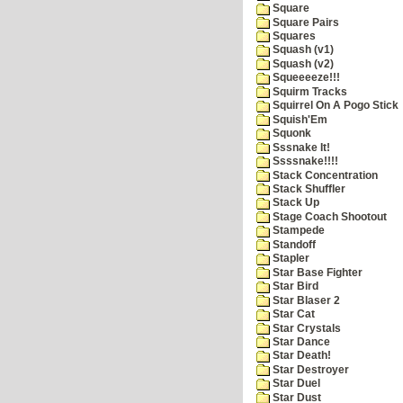
Square
Square Pairs
Squares
Squash (v1)
Squash (v2)
Squeeeeze!!!
Squirm Tracks
Squirrel On A Pogo Stick
Squish'Em
Squonk
Sssnake It!
Ssssnake!!!!
Stack Concentration
Stack Shuffler
Stack Up
Stage Coach Shootout
Stampede
Standoff
Stapler
Star Base Fighter
Star Bird
Star Blaser 2
Star Cat
Star Crystals
Star Dance
Star Death!
Star Destroyer
Star Duel
Star Dust