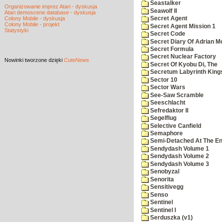
Seastalker
Organizowanie imprez Atari - dyskusja
Seawolf II
Atari demoscene database - dyskusja
Colony Mobile - dyskusja
Secret Agent
Colony Mobile - projekt
Secret Agent Mission 1
Statystyki
Secret Code
Secret Diary Of Adrian Mo
Secret Formula
Secret Nuclear Factory
Nowinki
tworzone dzięki
CuteNews
Secret Of Kyobu Di, The
Secretum Labyrinth King
Sector 10
Sector Wars
See-Saw Scramble
Seeschlacht
Sefredaktor II
Segelflug
Selective Canfield
Semaphore
Semi-Detached At The End
Sendydash Volume 1
Sendydash Volume 2
Sendydash Volume 3
Senobyzal
Senorita
Sensitivegg
Senso
Sentinel
Sentinel I
Serduszka (v1)