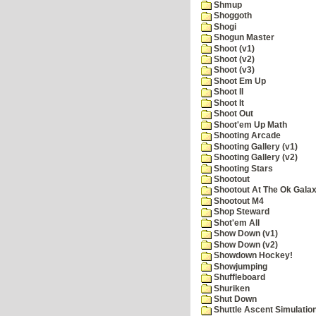
Shmup
Shoggoth
Shogi
Shogun Master
Shoot (v1)
Shoot (v2)
Shoot (v3)
Shoot Em Up
Shoot II
Shoot It
Shoot Out
Shoot'em Up Math
Shooting Arcade
Shooting Gallery (v1)
Shooting Gallery (v2)
Shooting Stars
Shootout
Shootout At The Ok Gala
Shootout M4
Shop Steward
Shot'em All
Show Down (v1)
Show Down (v2)
Showdown Hockey!
Showjumping
Shuffleboard
Shuriken
Shut Down
Shuttle Ascent Simulatio