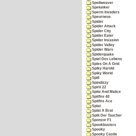
Spellweaver
Spelunker
Sperm Invaders
Speurneus
Spider
Spider Attack
Spider City
Spider Eater
Spider Invasion
Spider Valley
Spider Wars
Spiderquake
Spiel Des Lebens
Spies On A Grid
Spiky Harold
Spiky World
Spill
Spindizzy
Spirit 22
Spite And Malice
Spitfire 40
Spitfire Ace
Splat
Splat A Brat
Split Der Taucher
Sponzor F1
Spookbusters
Spooky
Spooky Castle