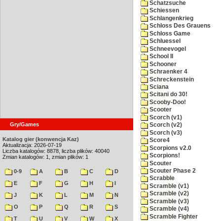
Schatzsuche
Schiessen
Schlangenkrieg
Schloss Des Grauens
Schloss Game
Schluessel
Schneevogel
School II
Schooner
Schraenker 4
Schreckenstein
Sciana
Scitani do 30!
Scooby-Doo!
Scooter
Scorch (v1)
Gry/Games
Scorch (v2)
Scorch (v3)
Katalog gier (konwencja Kaz)
Score4
Aktualizacja: 2026-07-19
Scorpions v2.0
Liczba katalogów: 8878, liczba plików: 40040
Scorpions!
Zmian katalogów: 1, zmian plików: 1
Scouter
Scouter Phase 2
0-9
A
B
C
D
Scrabble
E
F
G
H
I
Scramble (v1)
Scramble (v2)
J
K
L
M
N
Scramble (v3)
O
P
Q
R
S
Scramble (v4)
Scramble Fighter
T
U
V
W
X