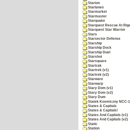
Starion
Starlanes
Starmarket
Starmaster
Starquake
Starquest Rescue At Rige
Starquest Star Warrior
Stars
Starsector Defense
Starship
Starship Dock
Starship Duel
Starshot
Starsquare
Startrak
Startrek (v1)
Startrek (v2)
Starware
Starwarp
Stary Dom (v1)
Stary Dom (v2)
Stary Dum
Statek Kosmiczny NCC-
States & Capitals
States & Capitals!
States And Capitals (v1)
States And Capitals (v2)
Static
Station