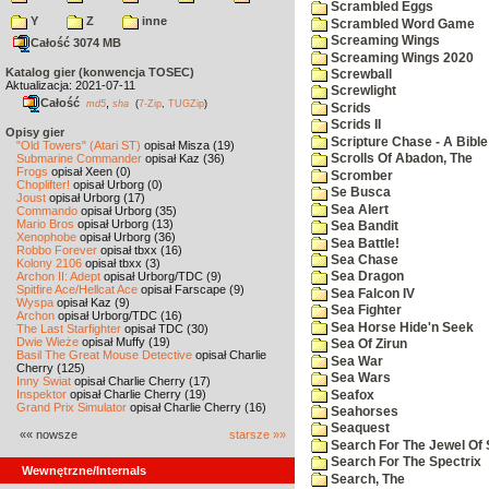
Scrambled Eggs
Y
Z
inne
Scrambled Word Game
Screaming Wings
Całość 3074 MB
Screaming Wings 2020
Katalog gier (konwencja TOSEC)
Screwball
Aktualizacja: 2021-07-11
Screwlight
Całość
,
md5
sha
(
7-Zip
,
TUGZip
)
Scrids
Scrids II
Opisy gier
Scripture Chase - A Bible
"Old Towers" (Atari ST)
opisał Misza (19)
Submarine Commander
opisał Kaz (36)
Scrolls Of Abadon, The
Frogs
opisał Xeen (0)
Scromber
Choplifter!
opisał Urborg (0)
Se Busca
Joust
opisał Urborg (17)
Sea Alert
Commando
opisał Urborg (35)
Mario Bros
opisał Urborg (13)
Sea Bandit
Xenophobe
opisał Urborg (36)
Sea Battle!
Robbo Forever
opisał tbxx (16)
Sea Chase
Kolony 2106
opisał tbxx (3)
Archon II: Adept
opisał Urborg/TDC (9)
Sea Dragon
Spitfire Ace/Hellcat Ace
opisał Farscape (9)
Sea Falcon IV
Wyspa
opisał Kaz (9)
Sea Fighter
Archon
opisał Urborg/TDC (16)
Sea Horse Hide'n Seek
The Last Starfighter
opisał TDC (30)
Dwie Wieże
opisał Muffy (19)
Sea Of Zirun
Basil The Great Mouse Detective
opisał Charlie
Sea War
Cherry (125)
Sea Wars
Inny Świat
opisał Charlie Cherry (17)
Inspektor
opisał Charlie Cherry (19)
Seafox
Grand Prix Simulator
opisał Charlie Cherry (16)
Seahorses
Seaquest
«« nowsze
starsze »»
Search For The Jewel Of 
Search For The Spectrix
Wewnętrzne/Internals
Search, The