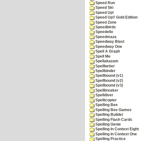
Speed Run
Speed Ski
Speed Up!
Speed Up!! Gold Edition
Speed Zone
Speedbirds
Speedello
Speedmaza
Speedway Blast
Speedway One
Spell A Graph
Spell Me
Spellakazam
Spellbetter
Spellbinder
Spellbound (v1)
Spellbound (v2)
Spellbound (v3)
Spellbreaker
Spelldiver
Spellicopter
Spelling Bee
Spelling Bee Games
Spelling Builder
Spelling Flash Cards
Spelling Genie
Spelling In Context Eight
Spelling In Context One
Spelling Practice