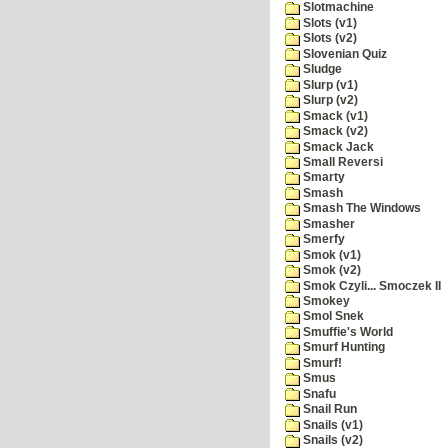
Slotmachine
Slots (v1)
Slots (v2)
Slovenian Quiz
Sludge
Slurp (v1)
Slurp (v2)
Smack (v1)
Smack (v2)
Smack Jack
Small Reversi
Smarty
Smash
Smash The Windows
Smasher
Smerfy
Smok (v1)
Smok (v2)
Smok Czyli... Smoczek II
Smokey
Smol Snek
Smuffie's World
Smurf Hunting
Smurf!
Smus
Snafu
Snail Run
Snails (v1)
Snails (v2)