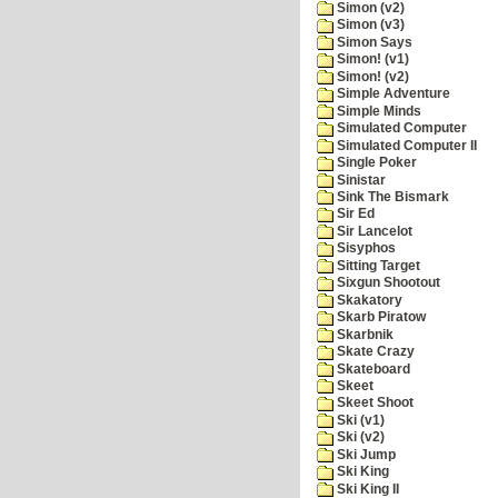
Simon (v2)
Simon (v3)
Simon Says
Simon! (v1)
Simon! (v2)
Simple Adventure
Simple Minds
Simulated Computer
Simulated Computer II
Single Poker
Sinistar
Sink The Bismark
Sir Ed
Sir Lancelot
Sisyphos
Sitting Target
Sixgun Shootout
Skakatory
Skarb Piratow
Skarbnik
Skate Crazy
Skateboard
Skeet
Skeet Shoot
Ski (v1)
Ski (v2)
Ski Jump
Ski King
Ski King II