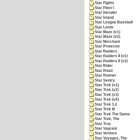
Star Fights
Star Fleet I
Star Intruder
Star Island
Star League Baseball
Star Lords
Star Maze (v1)
Star Maze (v2)
Star Merchant
Star Protector
Star Raiders
Star Raiders II (v1)
Star Raiders II (v2)
Star Rider
Star Road
Star Runner
Star Sentry
Star Trek (v1)
Star Trek (v2)
Star Trek (v3)
Star Trek (v4)
Star Trek 3.2
Star Trek III
Star Trek The Game
Star Trek, The
Star Trux
Star Vagrant
Star Venture
Star Voyages, The