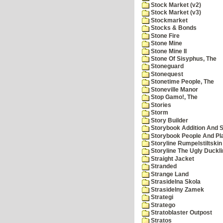
Stock Market (v2)
Stock Market (v3)
Stockmarket
Stocks & Bonds
Stone Fire
Stone Mine
Stone Mine II
Stone Of Sisyphus, The
Stoneguard
Stonequest
Stonetime People, The
Stoneville Manor
Stop Gamo!, The
Stories
Storm
Story Builder
Storybook Addition And S
Storybook People And Pl
Storyline Rumpelstiltskin
Storyline The Ugly Duckl
Straight Jacket
Stranded
Strange Land
Strasidelna Skola
Strasidelny Zamek
Strategi
Stratego
Stratoblaster Outpost
Stratos