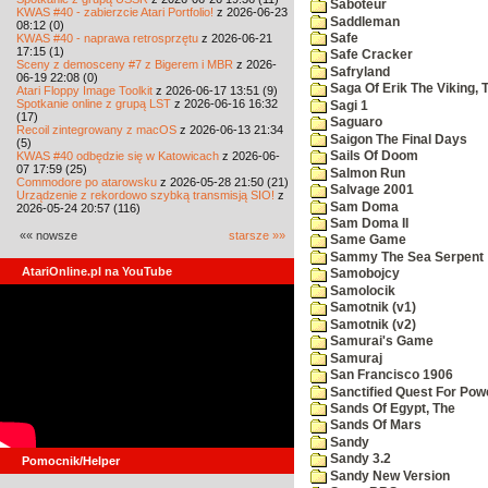
Saboteur
KWAS #40 - zabierzcie Atari Portfolio!
z 2026-06-23
Saddleman
08:12 (0)
KWAS #40 - naprawa retrosprzętu
z 2026-06-21
Safe
17:15 (1)
Safe Cracker
Sceny z demosceny #7 z Bigerem i MBR
z 2026-
Safryland
06-19 22:08 (0)
Saga Of Erik The Viking, 
Atari Floppy Image Toolkit
z 2026-06-17 13:51 (9)
Spotkanie online z grupą LST
z 2026-06-16 16:32
Sagi 1
(17)
Saguaro
Recoil zintegrowany z macOS
z 2026-06-13 21:34
Saigon The Final Days
(5)
KWAS #40 odbędzie się w Katowicach
z 2026-06-
Sails Of Doom
07 17:59 (25)
Salmon Run
Commodore po atarowsku
z 2026-05-28 21:50 (21)
Salvage 2001
Urządzenie z rekordowo szybką transmisją SIO!
z
Sam Doma
2026-05-24 20:57 (116)
Sam Doma II
«« nowsze
starsze »»
Same Game
Sammy The Sea Serpent
AtariOnline.pl na YouTube
Samobojcy
Samolocik
Samotnik (v1)
Samotnik (v2)
Samurai's Game
Samuraj
San Francisco 1906
Sanctified Quest For Pow
Sands Of Egypt, The
Sands Of Mars
Sandy
Sandy 3.2
Pomocnik/Helper
Sandy New Version