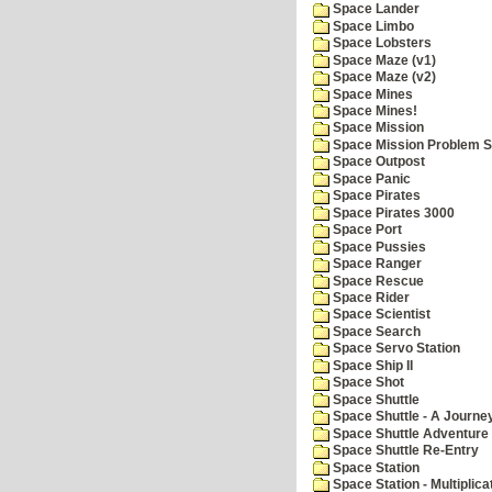
Space Lander
Space Limbo
Space Lobsters
Space Maze (v1)
Space Maze (v2)
Space Mines
Space Mines!
Space Mission
Space Mission Problem S
Space Outpost
Space Panic
Space Pirates
Space Pirates 3000
Space Port
Space Pussies
Space Ranger
Space Rescue
Space Rider
Space Scientist
Space Search
Space Servo Station
Space Ship II
Space Shot
Space Shuttle
Space Shuttle - A Journe
Space Shuttle Adventure
Space Shuttle Re-Entry
Space Station
Space Station - Multiplica