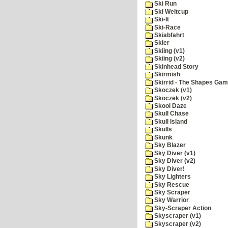
Ski Run
Ski Weltcup
Ski-It
Ski-Race
Skiabfahrt
Skier
Skiing (v1)
Skiing (v2)
Skinhead Story
Skirmish
Skirrid - The Shapes Ga
Skoczek (v1)
Skoczek (v2)
Skool Daze
Skull Chase
Skull Island
Skulls
Skunk
Sky Blazer
Sky Diver (v1)
Sky Diver (v2)
Sky Diver!
Sky Lighters
Sky Rescue
Sky Scraper
Sky Warrior
Sky-Scraper Action
Skyscraper (v1)
Skyscraper (v2)