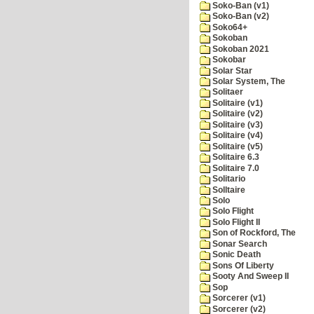
Soko-Ban (v1)
Soko-Ban (v2)
Soko64+
Sokoban
Sokoban 2021
Sokobar
Solar Star
Solar System, The
Solitaer
Solitaire (v1)
Solitaire (v2)
Solitaire (v3)
Solitaire (v4)
Solitaire (v5)
Solitaire 6.3
Solitaire 7.0
Solitario
Solltaire
Solo
Solo Flight
Solo Flight II
Son of Rockford, The
Sonar Search
Sonic Death
Sons Of Liberty
Sooty And Sweep II
Sop
Sorcerer (v1)
Sorcerer (v2)