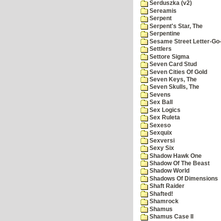
Serduszka (v2)
Sereamis
Serpent
Serpent's Star, The
Serpentine
Sesame Street Letter-Go
Settlers
Settore Sigma
Seven Card Stud
Seven Cities Of Gold
Seven Keys, The
Seven Skulls, The
Sevens
Sex Ball
Sex Logics
Sex Ruleta
Sexeso
Sexquix
Sexversi
Sexy Six
Shadow Hawk One
Shadow Of The Beast
Shadow World
Shadows Of Dimensions
Shaft Raider
Shafted!
Shamrock
Shamus
Shamus Case II