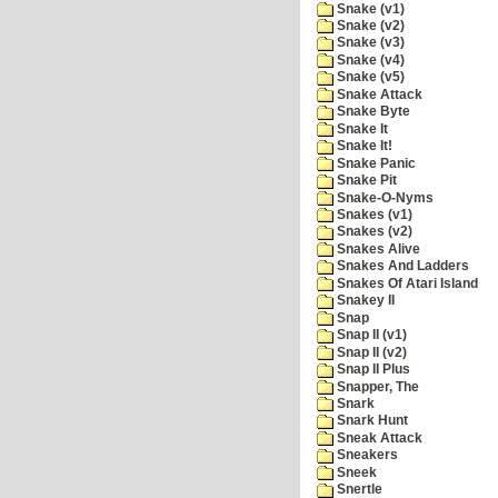
Snake (v1)
Snake (v2)
Snake (v3)
Snake (v4)
Snake (v5)
Snake Attack
Snake Byte
Snake It
Snake It!
Snake Panic
Snake Pit
Snake-O-Nyms
Snakes (v1)
Snakes (v2)
Snakes Alive
Snakes And Ladders
Snakes Of Atari Island
Snakey II
Snap
Snap II (v1)
Snap II (v2)
Snap II Plus
Snapper, The
Snark
Snark Hunt
Sneak Attack
Sneakers
Sneek
Snertle