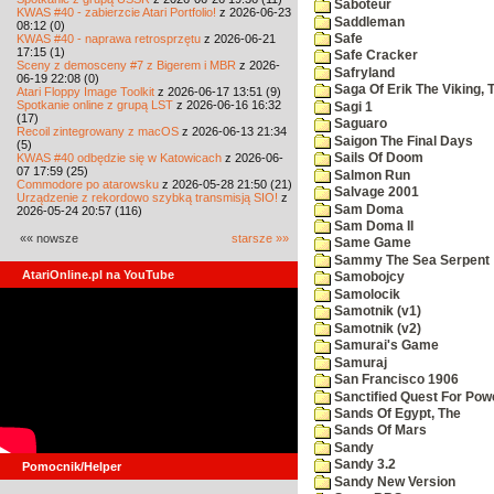
Saboteur
KWAS #40 - zabierzcie Atari Portfolio!
z 2026-06-23
Saddleman
08:12 (0)
KWAS #40 - naprawa retrosprzętu
z 2026-06-21
Safe
17:15 (1)
Safe Cracker
Sceny z demosceny #7 z Bigerem i MBR
z 2026-
Safryland
06-19 22:08 (0)
Saga Of Erik The Viking, 
Atari Floppy Image Toolkit
z 2026-06-17 13:51 (9)
Spotkanie online z grupą LST
z 2026-06-16 16:32
Sagi 1
(17)
Saguaro
Recoil zintegrowany z macOS
z 2026-06-13 21:34
Saigon The Final Days
(5)
KWAS #40 odbędzie się w Katowicach
z 2026-06-
Sails Of Doom
07 17:59 (25)
Salmon Run
Commodore po atarowsku
z 2026-05-28 21:50 (21)
Salvage 2001
Urządzenie z rekordowo szybką transmisją SIO!
z
Sam Doma
2026-05-24 20:57 (116)
Sam Doma II
«« nowsze
starsze »»
Same Game
Sammy The Sea Serpent
AtariOnline.pl na YouTube
Samobojcy
Samolocik
Samotnik (v1)
Samotnik (v2)
Samurai's Game
Samuraj
San Francisco 1906
Sanctified Quest For Pow
Sands Of Egypt, The
Sands Of Mars
Sandy
Sandy 3.2
Pomocnik/Helper
Sandy New Version