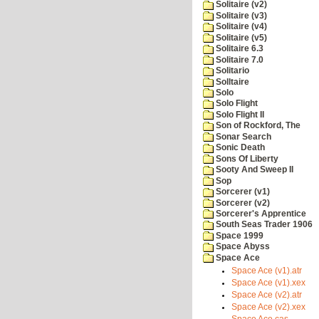
Solitaire (v2)
Solitaire (v3)
Solitaire (v4)
Solitaire (v5)
Solitaire 6.3
Solitaire 7.0
Solitario
Solltaire
Solo
Solo Flight
Solo Flight II
Son of Rockford, The
Sonar Search
Sonic Death
Sons Of Liberty
Sooty And Sweep II
Sop
Sorcerer (v1)
Sorcerer (v2)
Sorcerer's Apprentice
South Seas Trader 1906
Space 1999
Space Abyss
Space Ace
Space Ace (v1).atr
Space Ace (v1).xex
Space Ace (v2).atr
Space Ace (v2).xex