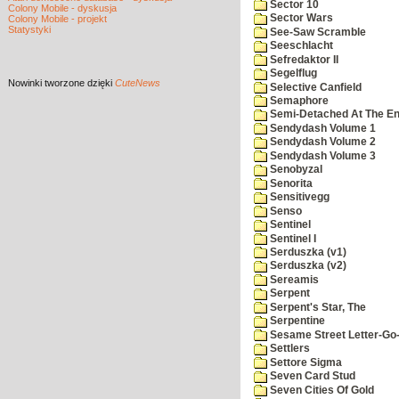
Sector 10
Colony Mobile - dyskusja
Sector Wars
Colony Mobile - projekt
Statystyki
See-Saw Scramble
Seeschlacht
Sefredaktor II
Segelflug
Nowinki
tworzone dzięki
CuteNews
Selective Canfield
Semaphore
Semi-Detached At The End
Sendydash Volume 1
Sendydash Volume 2
Sendydash Volume 3
Senobyzal
Senorita
Sensitivegg
Senso
Sentinel
Sentinel I
Serduszka (v1)
Serduszka (v2)
Sereamis
Serpent
Serpent's Star, The
Serpentine
Sesame Street Letter-Go
Settlers
Settore Sigma
Seven Card Stud
Seven Cities Of Gold