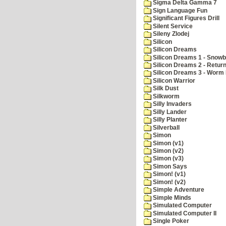
Sigma Delta Gamma 7
Sign Language Fun
Significant Figures Drill
Silent Service
Sileny Zlodej
Silicon
Silicon Dreams
Silicon Dreams 1 - Snowb
Silicon Dreams 2 - Retur
Silicon Dreams 3 - Worm 
Silicon Warrior
Silk Dust
Silkworm
Silly Invaders
Silly Lander
Silly Planter
Silverball
Simon
Simon (v1)
Simon (v2)
Simon (v3)
Simon Says
Simon! (v1)
Simon! (v2)
Simple Adventure
Simple Minds
Simulated Computer
Simulated Computer II
Single Poker