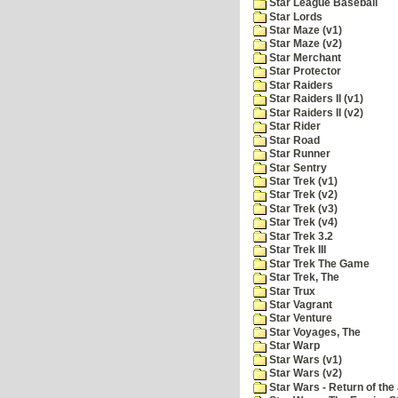
Star League Baseball
Star Lords
Star Maze (v1)
Star Maze (v2)
Star Merchant
Star Protector
Star Raiders
Star Raiders II (v1)
Star Raiders II (v2)
Star Rider
Star Road
Star Runner
Star Sentry
Star Trek (v1)
Star Trek (v2)
Star Trek (v3)
Star Trek (v4)
Star Trek 3.2
Star Trek III
Star Trek The Game
Star Trek, The
Star Trux
Star Vagrant
Star Venture
Star Voyages, The
Star Warp
Star Wars (v1)
Star Wars (v2)
Star Wars - Return of the 