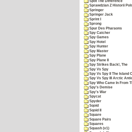
Spot The Difference
Sprawdzian Z Historii Pol
Springer
Springer Jack
Sprint I
Sprong
Spur Des Pharaons
Spy Catcher
Spy Games
Spy Hotel
Spy Hunter
Spy Master
Spy Plane
Spy Plane II
Spy Strikes Back!, The
Spy Vs Spy
Spy Vs Spy II The Island 
Spy Vs Spy III Arctic Anti
Spy Who Came In From T
Spy's Demise
Spy's War
Spycat
Spyder
Sqoid
Sqoid II
Square
Square Pairs
Squares
Squash (v1)