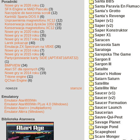
Santa BBS
Poradniki
Nowe gry w 2026 roku
(1)
Santa Paravia En Fiumac
SFX-Engine w MAD Pascalu
(3)
Santa's Grotto
Narzędzie do tworzenia scrolli
(12)
Santa's Revenge
Kartridż Sparta DOS X
(6)
Usprawnienia magnetofonu XC12
(12)
Saper (v1)
Konserwacja stacji dysków 1050
(19)
Saper (v2)
Konserwacja magnetofonu XC12
(15)
Saper Konstruktor
Nowe gry w 2020 roku
(2)
Saper X1
Nowe gry w 2019 roku
(35)
Nowe gry w 2017 roku
(3)
Saracen
Larek pokazuje
(40)
Sarasota Sam
Emulacja ZX Spectrum na VBXE
(26)
Saratoga
Nowe gry w 2016 roku
(7)
Nowe gry w 2015 roku
(4)
Sarepska The Game
Partycjonowanie karty SIDE (APT/FAT16/FAT32)
Sargon II
(1)
Sargon III
BMPVIEW
(34)
Satalite
Atari ST dla opornych
(75)
Nowe gry w 2014 roku
(19)
Satan's Hollow
Tritone engine
(11)
Satarn Saturn
QChan Engine
(6)
Satellite
nowsze
starsze
Satellite War
Saucer (v1)
Emulatory
Saucer (v2)
Emulator Atari800Win
Saucer Formation
Emulator Atari800Win PLus 4.0 (Windows)
Saucer Launch
Emulator Atari++ (multiplatform)
Emulator Altirra (Windows)
Saucerian
Sauve-Qui-Peut
Biblioteka Atarowca
Savage Planet
Savage Pond
Scapeghost
Scare Monger