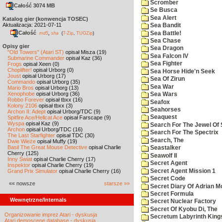
Scromber
Całość 3074 MB
Se Busca
Sea Alert
Katalog gier (konwencja TOSEC)
Aktualizacja: 2021-07-11
Sea Bandit
Całość
,
Sea Battle!
md5
sha
(
7-Zip
,
TUGZip
)
Sea Chase
Opisy gier
Sea Dragon
"Old Towers" (Atari ST)
opisał Misza (19)
Sea Falcon IV
Submarine Commander
opisał Kaz (36)
Sea Fighter
Frogs
opisał Xeen (0)
Choplifter!
opisał Urborg (0)
Sea Horse Hide'n Seek
Joust
opisał Urborg (17)
Sea Of Zirun
Commando
opisał Urborg (35)
Sea War
Mario Bros
opisał Urborg (13)
Xenophobe
opisał Urborg (36)
Sea Wars
Robbo Forever
opisał tbxx (16)
Seafox
Kolony 2106
opisał tbxx (3)
Seahorses
Archon II: Adept
opisał Urborg/TDC (9)
Seaquest
Spitfire Ace/Hellcat Ace
opisał Farscape (9)
Wyspa
opisał Kaz (9)
Search For The Jewel Of 
Archon
opisał Urborg/TDC (16)
Search For The Spectrix
The Last Starfighter
opisał TDC (30)
Search, The
Dwie Wieże
opisał Muffy (19)
Basil The Great Mouse Detective
opisał Charlie
Seastalker
Cherry (125)
Seawolf II
Inny Świat
opisał Charlie Cherry (17)
Secret Agent
Inspektor
opisał Charlie Cherry (19)
Secret Agent Mission 1
Grand Prix Simulator
opisał Charlie Cherry (16)
Secret Code
«« nowsze
starsze »»
Secret Diary Of Adrian Mo
Secret Formula
Wewnętrzne/Internals
Secret Nuclear Factory
Secret Of Kyobu Di, The
Organizowanie imprez Atari - dyskusja
Secretum Labyrinth King
Atari demoscene database - dyskusja