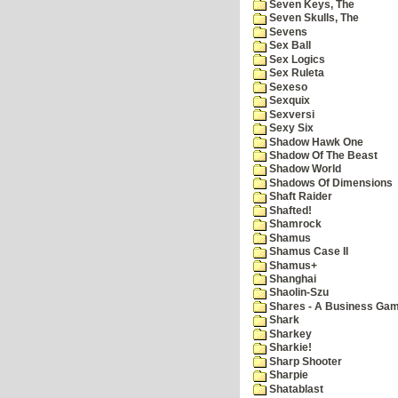
Seven Keys, The
Seven Skulls, The
Sevens
Sex Ball
Sex Logics
Sex Ruleta
Sexeso
Sexquix
Sexversi
Sexy Six
Shadow Hawk One
Shadow Of The Beast
Shadow World
Shadows Of Dimensions
Shaft Raider
Shafted!
Shamrock
Shamus
Shamus Case II
Shamus+
Shanghai
Shaolin-Szu
Shares - A Business Ga
Shark
Sharkey
Sharkie!
Sharp Shooter
Sharpie
Shatablast