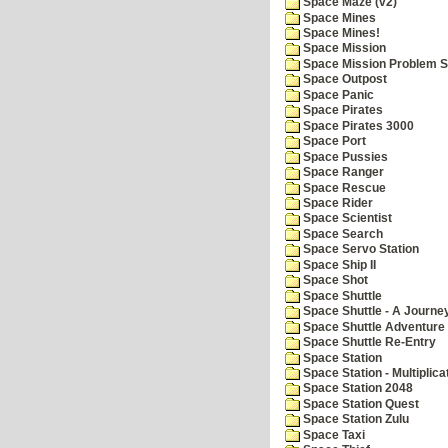
Space Maze (v2)
Space Mines
Space Mines!
Space Mission
Space Mission Problem S
Space Outpost
Space Panic
Space Pirates
Space Pirates 3000
Space Port
Space Pussies
Space Ranger
Space Rescue
Space Rider
Space Scientist
Space Search
Space Servo Station
Space Ship II
Space Shot
Space Shuttle
Space Shuttle - A Journe
Space Shuttle Adventure
Space Shuttle Re-Entry
Space Station
Space Station - Multiplica
Space Station 2048
Space Station Quest
Space Station Zulu
Space Taxi