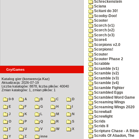
Schreckenstein
Sciana
Scitani do 30!
Scooby-Doo!
Scooter
Scorch (v1)
Scorch (v2)
Scorch (v3)
Score4
Scorpions v2.0
Scorpions!
Scouter
Scouter Phase 2
Scrabble
Scramble (v1)
Gry/Games
Scramble (v2)
Scramble (v3)
Katalog gier (konwencja Kaz)
Aktualizacja: 2026-07-19
Scramble (v4)
Liczba katalogów: 8878, liczba plików: 40040
Scramble Fighter
Zmian katalogów: 1, zmian plików: 1
Scrambled Eggs
Scrambled Word Game
0-9
A
B
C
D
Screaming Wings
E
F
G
H
I
Screaming Wings 2020
Screwball
J
K
L
M
N
Screwlight
Scrids
O
P
Q
R
S
Scrids II
T
U
V
W
X
Scripture Chase - A Bible
Scrolls Of Abadon, The
Y
Z
inne