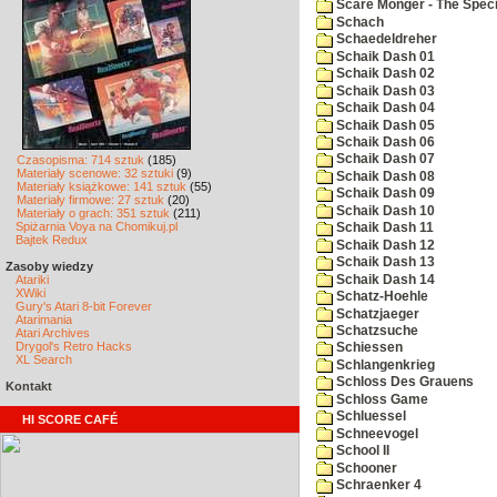
Scare Monger - The Specia
Schach
Schaedeldreher
Schaik Dash 01
Schaik Dash 02
Schaik Dash 03
Schaik Dash 04
Schaik Dash 05
Schaik Dash 06
Schaik Dash 07
Czasopisma: 714 sztuk
(185)
Materiały scenowe: 32 sztuki
(9)
Schaik Dash 08
Materiały książkowe: 141 sztuk
(55)
Schaik Dash 09
Materiały firmowe: 27 sztuk
(20)
Schaik Dash 10
Materiały o grach: 351 sztuk
(211)
Spiżarnia Voya na Chomikuj.pl
Schaik Dash 11
Bajtek Redux
Schaik Dash 12
Schaik Dash 13
Zasoby wiedzy
Schaik Dash 14
Atariki
XWiki
Schatz-Hoehle
Gury's Atari 8-bit Forever
Schatzjaeger
Atarimania
Schatzsuche
Atari Archives
Drygol's Retro Hacks
Schiessen
XL Search
Schlangenkrieg
Schloss Des Grauens
Kontakt
Schloss Game
Schluessel
HI SCORE CAFÉ
Schneevogel
School II
Schooner
Schraenker 4