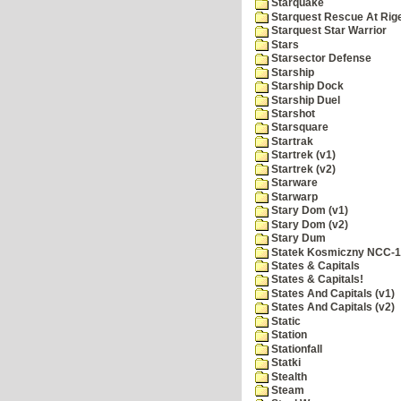
Starquake
Starquest Rescue At Rige
Starquest Star Warrior
Stars
Starsector Defense
Starship
Starship Dock
Starship Duel
Starshot
Starsquare
Startrak
Startrek (v1)
Startrek (v2)
Starware
Starwarp
Stary Dom (v1)
Stary Dom (v2)
Stary Dum
Statek Kosmiczny NCC-
States & Capitals
States & Capitals!
States And Capitals (v1)
States And Capitals (v2)
Static
Station
Stationfall
Statki
Stealth
Steam