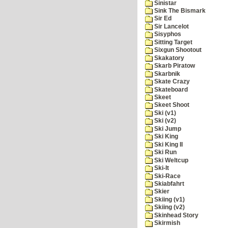
Sinistar
Sink The Bismark
Sir Ed
Sir Lancelot
Sisyphos
Sitting Target
Sixgun Shootout
Skakatory
Skarb Piratow
Skarbnik
Skate Crazy
Skateboard
Skeet
Skeet Shoot
Ski (v1)
Ski (v2)
Ski Jump
Ski King
Ski King II
Ski Run
Ski Weltcup
Ski-It
Ski-Race
Skiabfahrt
Skier
Skiing (v1)
Skiing (v2)
Skinhead Story
Skirmish