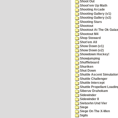
Shoot Out
Shoot'em Up Math
Shooting Arcade
Shooting Gallery (v1)
Shooting Gallery (v2)
Shooting Stars
Shootout
Shootout At The Ok Gala
Shootout M4
Shop Steward
Shot'em All
Show Down (v1)
Show Down (v2)
Showdown Hockey!
Showjumping
Shuffleboard
Shuriken
Shut Down
Shuttle Ascent Simulatio
Shuttle Challenger
Shuttle Intercept
Shuttle Propellant Loadin
Siberuv Drahokam
Sidewinder
Sidewinder II
Siebzehn Und Vier
Siege
Siege On The X-Men
Sigils