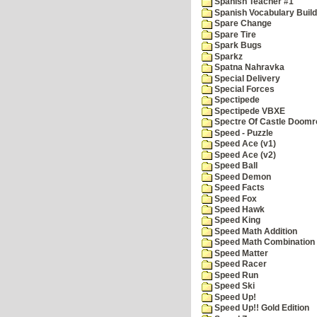
Spanish Teacher #1
Spanish Vocabulary Build
Spare Change
Spare Tire
Spark Bugs
Sparkz
Spatna Nahravka
Special Delivery
Special Forces
Spectipede
Spectipede VBXE
Spectre Of Castle Doomr
Speed - Puzzle
Speed Ace (v1)
Speed Ace (v2)
Speed Ball
Speed Demon
Speed Facts
Speed Fox
Speed Hawk
Speed King
Speed Math Addition
Speed Math Combination
Speed Matter
Speed Racer
Speed Run
Speed Ski
Speed Up!
Speed Up!! Gold Edition