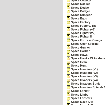
Space Cowboy
Space Docker
Space Dodge
Space Dodger
Space Dungeon
Space Eggs
Space Factory
Space Factory, The
Space Fighter (v1)
Space Fighter (v2)
Space Fighter II
Space Fortress Omega
Space Goon Spelling
Space Gunner
Space Harrier
Space Hawk
Space Hawks Of Avabana
Space Hero
Space Hunt
Space Invaders (v1)
Space Invaders (v2)
Space Invaders (v3)
Space Invaders (v4)
Space Invaders Battle
Space Invaders Episode 
Space Lander
Space Limbo
Space Lobsters
Space Maze (v1)