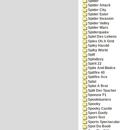
Spider
Spider Attack
Spider City
Spider Eater
Spider Invasion
Spider Valley
Spider Wars
Spiderquake
Spiel Des Lebens
Spies On A Grid
Spiky Harold
Spiky World
Spill
Spindizzy
Spirit 22
Spite And Malice
Spitfire 40
Spitfire Ace
Splat
Splat A Brat
Split Der Taucher
Sponzor F1
Spookbusters
Spooky
Spooky Castle
Sport Goofy
Sport-Test
Sports Spectacular
Spot Da Boob