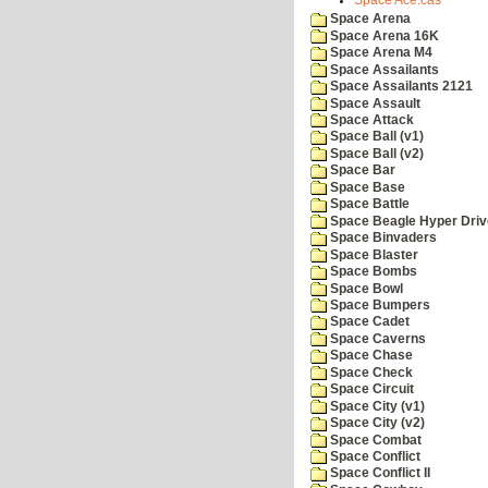
Space Ace.cas
Space Arena
Space Arena 16K
Space Arena M4
Space Assailants
Space Assailants 2121
Space Assault
Space Attack
Space Ball (v1)
Space Ball (v2)
Space Bar
Space Base
Space Battle
Space Beagle Hyper Driv
Space Binvaders
Space Blaster
Space Bombs
Space Bowl
Space Bumpers
Space Cadet
Space Caverns
Space Chase
Space Check
Space Circuit
Space City (v1)
Space City (v2)
Space Combat
Space Conflict
Space Conflict II