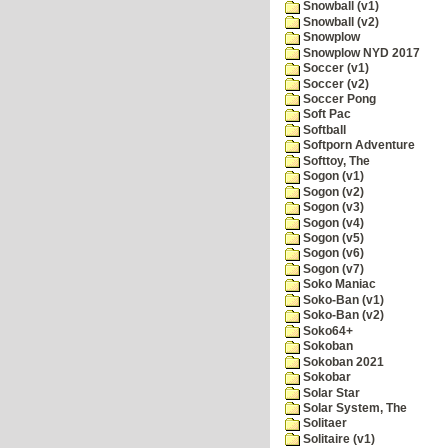
Snowball (v1)
Snowball (v2)
Snowplow
Snowplow NYD 2017
Soccer (v1)
Soccer (v2)
Soccer Pong
Soft Pac
Softball
Softporn Adventure
Softtoy, The
Sogon (v1)
Sogon (v2)
Sogon (v3)
Sogon (v4)
Sogon (v5)
Sogon (v6)
Sogon (v7)
Soko Maniac
Soko-Ban (v1)
Soko-Ban (v2)
Soko64+
Sokoban
Sokoban 2021
Sokobar
Solar Star
Solar System, The
Solitaer
Solitaire (v1)