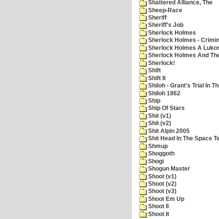
Shattered Alliance, The
Sheep-Race
Sheriff
Sheriff's Job
Sherlock Holmes
Sherlock Holmes - Crimin
Sherlock Holmes A Lukos
Sherlock Holmes And The
Sherlock!
Shift
Shift It
Shiloh - Grant's Trial In T
Shiloh 1862
Ship
Ship Of Stars
Shit (v1)
Shit (v2)
Shit Alpin 2005
Shit Head In The Space T
Shmup
Shoggoth
Shogi
Shogun Master
Shoot (v1)
Shoot (v2)
Shoot (v3)
Shoot Em Up
Shoot II
Shoot It