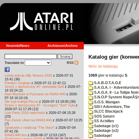
Nowinki/News
Archiwum/Archive
Katalog gier (konwe
Translate to
RSS
Wróc do katalogu
1069
gier w katalogu
S
:
Letnia edycja Silly Venture 2026
z 2026-07-31
15:41 (36)
S.A.B.O.T.A.G.E
Pamięci Jurgiego
z 2026-07-21 12:42 (1)
Sceny z demosceny #7: opowiada SuN
z 2026-07-
S.A.G.A. I - Adventurelan
19 15:24 (2)
S.A.G.A. II - La Tulipe Noir
Atari Muzeum w Poznaniu na KWAS #40
z 2026-
S.N.O.P System NapeĂŞn
07-16 16:10 (4)
Nie żyje kolega Pecuś
z 2026-07-13 18:00 (30)
S.O.S. Mangan
Sceny z demosceny #7 - Grzegorz "Sun" Żyła
z
SDI I Adventure, The
2026-07-12 17:29 (12)
SLCC Blackjack
Lost Party 2026 nadchodzi
z 2026-07-08 15:28
SOS Saturn
(23)
Pan Zenon i Atari na KWAS #40
z 2026-07-07 13:25
SS Achilles
(7)
Sabotage (v1)
Spotkanie z redakcją "The Voice"
z 2026-07-04
Sabotage (v2)
07:42 (9)
KWAS #40 live
z 2026-06-27 12:53 (167)
Sabotage!
Spotkanie z grupą USSR
z 2026-06-26 19:36 (11)