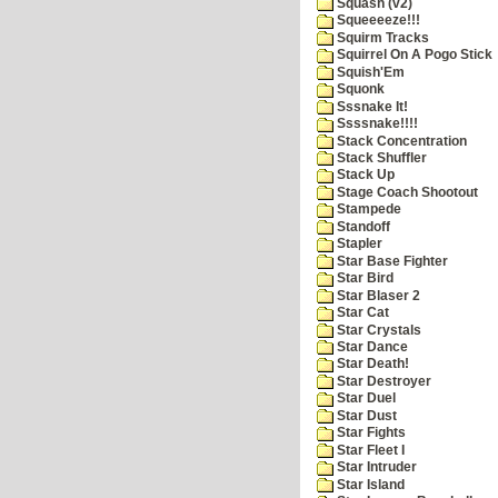
Squash (v2)
Squeeeeze!!!
Squirm Tracks
Squirrel On A Pogo Stick
Squish'Em
Squonk
Sssnake It!
Ssssnake!!!!
Stack Concentration
Stack Shuffler
Stack Up
Stage Coach Shootout
Stampede
Standoff
Stapler
Star Base Fighter
Star Bird
Star Blaser 2
Star Cat
Star Crystals
Star Dance
Star Death!
Star Destroyer
Star Duel
Star Dust
Star Fights
Star Fleet I
Star Intruder
Star Island