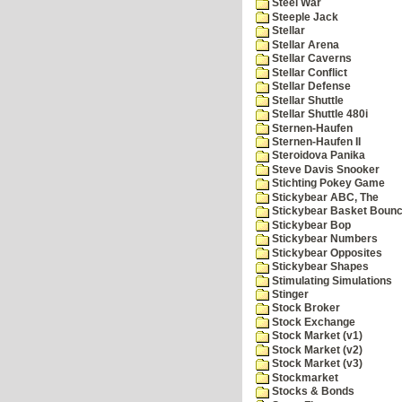
Steel War
Steeple Jack
Stellar
Stellar Arena
Stellar Caverns
Stellar Conflict
Stellar Defense
Stellar Shuttle
Stellar Shuttle 480i
Sternen-Haufen
Sternen-Haufen II
Steroidova Panika
Steve Davis Snooker
Stichting Pokey Game
Stickybear ABC, The
Stickybear Basket Boun
Stickybear Bop
Stickybear Numbers
Stickybear Opposites
Stickybear Shapes
Stimulating Simulations
Stinger
Stock Broker
Stock Exchange
Stock Market (v1)
Stock Market (v2)
Stock Market (v3)
Stockmarket
Stocks & Bonds