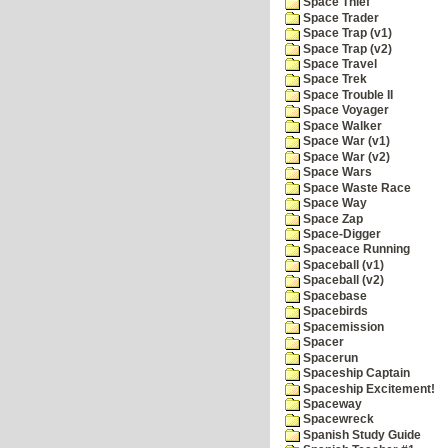
Space Thief
Space Trader
Space Trap (v1)
Space Trap (v2)
Space Travel
Space Trek
Space Trouble II
Space Voyager
Space Walker
Space War (v1)
Space War (v2)
Space Wars
Space Waste Race
Space Way
Space Zap
Space-Digger
Spaceace Running
Spaceball (v1)
Spaceball (v2)
Spacebase
Spacebirds
Spacemission
Spacer
Spacerun
Spaceship Captain
Spaceship Excitement!
Spaceway
Spacewreck
Spanish Study Guide