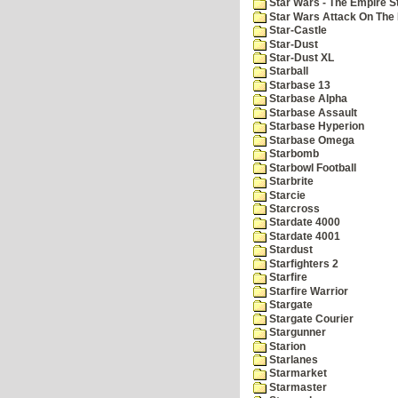
Star Wars - The Empire S
Star Wars Attack On The 
Star-Castle
Star-Dust
Star-Dust XL
Starball
Starbase 13
Starbase Alpha
Starbase Assault
Starbase Hyperion
Starbase Omega
Starbomb
Starbowl Football
Starbrite
Starcie
Starcross
Stardate 4000
Stardate 4001
Stardust
Starfighters 2
Starfire
Starfire Warrior
Stargate
Stargate Courier
Stargunner
Starion
Starlanes
Starmarket
Starmaster