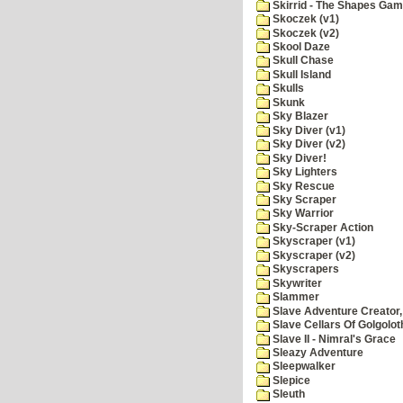
Skirrid - The Shapes Ga
Skoczek (v1)
Skoczek (v2)
Skool Daze
Skull Chase
Skull Island
Skulls
Skunk
Sky Blazer
Sky Diver (v1)
Sky Diver (v2)
Sky Diver!
Sky Lighters
Sky Rescue
Sky Scraper
Sky Warrior
Sky-Scraper Action
Skyscraper (v1)
Skyscraper (v2)
Skyscrapers
Skywriter
Slammer
Slave Adventure Creator,
Slave Cellars Of Golgolot
Slave II - Nimral's Grace
Sleazy Adventure
Sleepwalker
Slepice
Sleuth