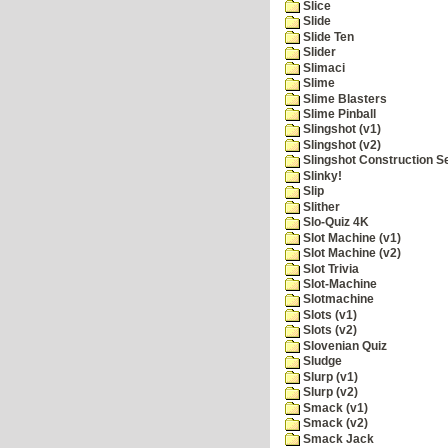
Slice
Slide
Slide Ten
Slider
Slimaci
Slime
Slime Blasters
Slime Pinball
Slingshot (v1)
Slingshot (v2)
Slingshot Construction S
Slinky!
Slip
Slither
Slo-Quiz 4K
Slot Machine (v1)
Slot Machine (v2)
Slot Trivia
Slot-Machine
Slotmachine
Slots (v1)
Slots (v2)
Slovenian Quiz
Sludge
Slurp (v1)
Slurp (v2)
Smack (v1)
Smack (v2)
Smack Jack