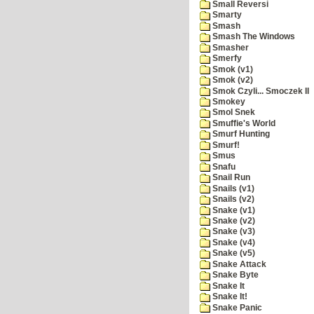
Small Reversi
Smarty
Smash
Smash The Windows
Smasher
Smerfy
Smok (v1)
Smok (v2)
Smok Czyli... Smoczek II
Smokey
Smol Snek
Smuffie's World
Smurf Hunting
Smurf!
Smus
Snafu
Snail Run
Snails (v1)
Snails (v2)
Snake (v1)
Snake (v2)
Snake (v3)
Snake (v4)
Snake (v5)
Snake Attack
Snake Byte
Snake It
Snake It!
Snake Panic