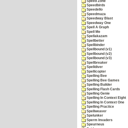
Speed Zone
Speedbirds
Speedello
Speedmaza
Speedway Blast
Speedway One
Spell A Graph
Spell Me
Spellakazam
Spellbetter
Spellbinder
Spellbound (v1)
Spellbound (v2)
Spellbound (v3)
Spellbreaker
Spelldiver
Spellicopter
Spelling Bee
Spelling Bee Games
Spelling Builder
Spelling Flash Cards
Spelling Genie
Spelling In Context Eight
Spelling In Context One
Spelling Practice
Spellweaver
Spelunker
Sperm Invaders
Speurneus