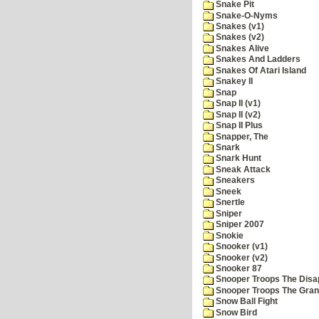
Snake Pit
Snake-O-Nyms
Snakes (v1)
Snakes (v2)
Snakes Alive
Snakes And Ladders
Snakes Of Atari Island
Snakey II
Snap
Snap II (v1)
Snap II (v2)
Snap II Plus
Snapper, The
Snark
Snark Hunt
Sneak Attack
Sneakers
Sneek
Snertle
Sniper
Sniper 2007
Snokie
Snooker (v1)
Snooker (v2)
Snooker 87
Snooper Troops The Disa
Snooper Troops The Grani
Snow Ball Fight
Snow Bird