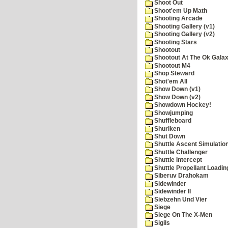
Shoot Out
Shoot'em Up Math
Shooting Arcade
Shooting Gallery (v1)
Shooting Gallery (v2)
Shooting Stars
Shootout
Shootout At The Ok Gala
Shootout M4
Shop Steward
Shot'em All
Show Down (v1)
Show Down (v2)
Showdown Hockey!
Showjumping
Shuffleboard
Shuriken
Shut Down
Shuttle Ascent Simulatio
Shuttle Challenger
Shuttle Intercept
Shuttle Propellant Loadin
Siberuv Drahokam
Sidewinder
Sidewinder II
Siebzehn Und Vier
Siege
Siege On The X-Men
Sigils