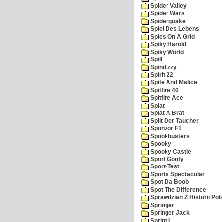
Spider Valley
Spider Wars
Spiderquake
Spiel Des Lebens
Spies On A Grid
Spiky Harold
Spiky World
Spill
Spindizzy
Spirit 22
Spite And Malice
Spitfire 40
Spitfire Ace
Splat
Splat A Brat
Split Der Taucher
Sponzor F1
Spookbusters
Spooky
Spooky Castle
Sport Goofy
Sport-Test
Sports Spectacular
Spot Da Boob
Spot The Difference
Sprawdzian Z Historii Pol
Springer
Springer Jack
Sprint I