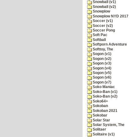
Snowball (v1)
Snowball (v2)
Snowplow
Snowplow NYD 2017
Soccer (v1)
Soccer (v2)
Soccer Pong
Soft Pac
Softball
Softporn Adventure
Softtoy, The
Sogon (v1)
Sogon (v2)
Sogon (v3)
Sogon (v4)
Sogon (v5)
Sogon (v6)
Sogon (v7)
Soko Maniac
Soko-Ban (v1)
Soko-Ban (v2)
Soko64+
Sokoban
Sokoban 2021
Sokobar
Solar Star
Solar System, The
Solitaer
Solitaire (v1)