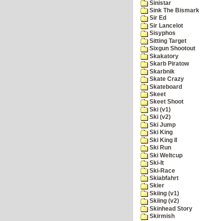
Sinistar
Sink The Bismark
Sir Ed
Sir Lancelot
Sisyphos
Sitting Target
Sixgun Shootout
Skakatory
Skarb Piratow
Skarbnik
Skate Crazy
Skateboard
Skeet
Skeet Shoot
Ski (v1)
Ski (v2)
Ski Jump
Ski King
Ski King II
Ski Run
Ski Weltcup
Ski-It
Ski-Race
Skiabfahrt
Skier
Skiing (v1)
Skiing (v2)
Skinhead Story
Skirmish