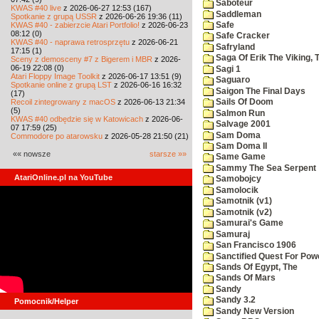
Saboteur
KWAS #40 live
z 2026-06-27 12:53 (167)
Saddleman
Spotkanie z grupą USSR
z 2026-06-26 19:36 (11)
KWAS #40 - zabierzcie Atari Portfolio!
z 2026-06-23
Safe
08:12 (0)
Safe Cracker
KWAS #40 - naprawa retrosprzętu
z 2026-06-21
Safryland
17:15 (1)
Saga Of Erik The Viking, 
Sceny z demosceny #7 z Bigerem i MBR
z 2026-
06-19 22:08 (0)
Sagi 1
Atari Floppy Image Toolkit
z 2026-06-17 13:51 (9)
Saguaro
Spotkanie online z grupą LST
z 2026-06-16 16:32
Saigon The Final Days
(17)
Recoil zintegrowany z macOS
z 2026-06-13 21:34
Sails Of Doom
(5)
Salmon Run
KWAS #40 odbędzie się w Katowicach
z 2026-06-
Salvage 2001
07 17:59 (25)
Sam Doma
Commodore po atarowsku
z 2026-05-28 21:50 (21)
Sam Doma II
«« nowsze
starsze »»
Same Game
Sammy The Sea Serpent
AtariOnline.pl na YouTube
Samobojcy
Samolocik
Samotnik (v1)
Samotnik (v2)
Samurai's Game
Samuraj
San Francisco 1906
Sanctified Quest For Pow
Sands Of Egypt, The
Sands Of Mars
Sandy
Sandy 3.2
Pomocnik/Helper
Sandy New Version