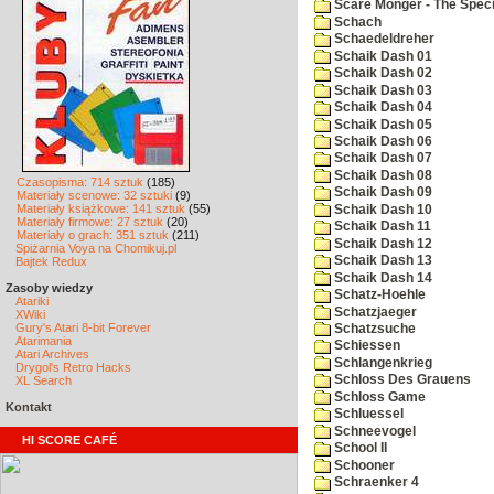
Scare Monger - The Specia
Schach
Schaedeldreher
Schaik Dash 01
Schaik Dash 02
Schaik Dash 03
Schaik Dash 04
Schaik Dash 05
Schaik Dash 06
Schaik Dash 07
Schaik Dash 08
Czasopisma: 714 sztuk
(185)
Schaik Dash 09
Materiały scenowe: 32 sztuki
(9)
Materiały książkowe: 141 sztuk
(55)
Schaik Dash 10
Materiały firmowe: 27 sztuk
(20)
Schaik Dash 11
Materiały o grach: 351 sztuk
(211)
Schaik Dash 12
Spiżarnia Voya na Chomikuj.pl
Schaik Dash 13
Bajtek Redux
Schaik Dash 14
Zasoby wiedzy
Schatz-Hoehle
Atariki
Schatzjaeger
XWiki
Gury's Atari 8-bit Forever
Schatzsuche
Atarimania
Schiessen
Atari Archives
Schlangenkrieg
Drygol's Retro Hacks
Schloss Des Grauens
XL Search
Schloss Game
Kontakt
Schluessel
Schneevogel
HI SCORE CAFÉ
School II
Schooner
Schraenker 4