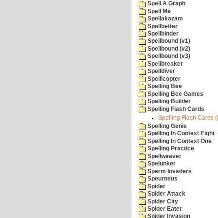
Spell A Graph
Spell Me
Spellakazam
Spellbetter
Spellbinder
Spellbound (v1)
Spellbound (v2)
Spellbound (v3)
Spellbreaker
Spelldiver
Spellicopter
Spelling Bee
Spelling Bee Games
Spelling Builder
Spelling Flash Cards
Spelling Flash Cards (b
Spelling Genie
Spelling In Context Eight
Spelling In Context One
Spelling Practice
Spellweaver
Spelunker
Sperm Invaders
Speurneus
Spider
Spider Attack
Spider City
Spider Eater
Spider Invasion