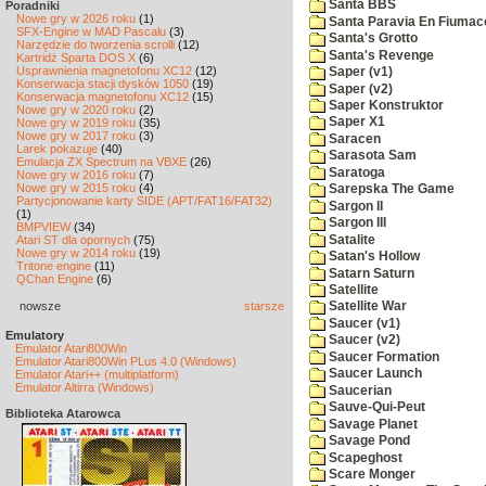
Santa BBS
Poradniki
Nowe gry w 2026 roku
(1)
Santa Paravia En Fiumac
SFX-Engine w MAD Pascalu
(3)
Santa's Grotto
Narzędzie do tworzenia scrolli
(12)
Santa's Revenge
Kartridż Sparta DOS X
(6)
Usprawnienia magnetofonu XC12
(12)
Saper (v1)
Konserwacja stacji dysków 1050
(19)
Saper (v2)
Konserwacja magnetofonu XC12
(15)
Saper Konstruktor
Nowe gry w 2020 roku
(2)
Saper X1
Nowe gry w 2019 roku
(35)
Nowe gry w 2017 roku
(3)
Saracen
Larek pokazuje
(40)
Sarasota Sam
Emulacja ZX Spectrum na VBXE
(26)
Saratoga
Nowe gry w 2016 roku
(7)
Nowe gry w 2015 roku
(4)
Sarepska The Game
Partycjonowanie karty SIDE (APT/FAT16/FAT32)
Sargon II
(1)
Sargon III
BMPVIEW
(34)
Satalite
Atari ST dla opornych
(75)
Nowe gry w 2014 roku
(19)
Satan's Hollow
Tritone engine
(11)
Satarn Saturn
QChan Engine
(6)
Satellite
nowsze
starsze
Satellite War
Saucer (v1)
Emulatory
Saucer (v2)
Emulator Atari800Win
Saucer Formation
Emulator Atari800Win PLus 4.0 (Windows)
Saucer Launch
Emulator Atari++ (multiplatform)
Emulator Altirra (Windows)
Saucerian
Sauve-Qui-Peut
Biblioteka Atarowca
Savage Planet
Savage Pond
Scapeghost
Scare Monger