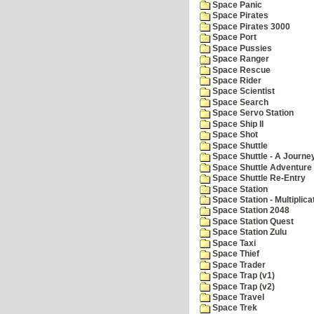
Space Panic
Space Pirates
Space Pirates 3000
Space Port
Space Pussies
Space Ranger
Space Rescue
Space Rider
Space Scientist
Space Search
Space Servo Station
Space Ship II
Space Shot
Space Shuttle
Space Shuttle - A Journe
Space Shuttle Adventure
Space Shuttle Re-Entry
Space Station
Space Station - Multiplica
Space Station 2048
Space Station Quest
Space Station Zulu
Space Taxi
Space Thief
Space Trader
Space Trap (v1)
Space Trap (v2)
Space Travel
Space Trek