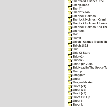
Shattered Alliance, The
Sheep-Race
Sheriff
Sheriff's Job
Sherlock Holmes
Sherlock Holmes - Crimin
Sherlock Holmes A Lukos
Sherlock Holmes And The
Sherlock!
Shift
Shift It
Shiloh - Grant's Trial In T
Shiloh 1862
Ship
Ship Of Stars
Shit (v1)
Shit (v2)
Shit Alpin 2005
Shit Head In The Space T
Shmup
Shoggoth
Shogi
Shogun Master
Shoot (v1)
Shoot (v2)
Shoot (v3)
Shoot Em Up
Shoot II
Shoot It