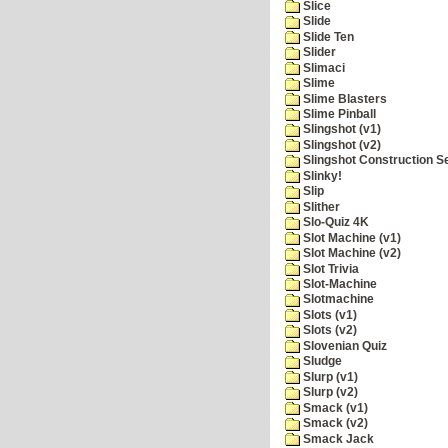
Slice
Slide
Slide Ten
Slider
Slimaci
Slime
Slime Blasters
Slime Pinball
Slingshot (v1)
Slingshot (v2)
Slingshot Construction S
Slinky!
Slip
Slither
Slo-Quiz 4K
Slot Machine (v1)
Slot Machine (v2)
Slot Trivia
Slot-Machine
Slotmachine
Slots (v1)
Slots (v2)
Slovenian Quiz
Sludge
Slurp (v1)
Slurp (v2)
Smack (v1)
Smack (v2)
Smack Jack