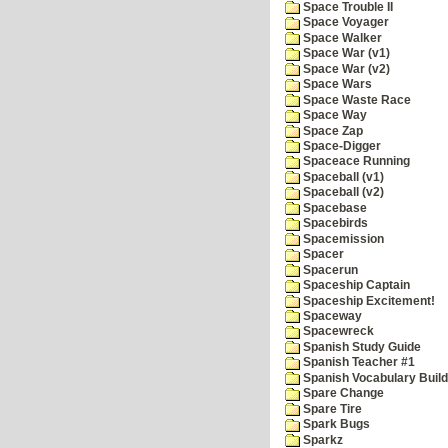
Space Trouble II
Space Voyager
Space Walker
Space War (v1)
Space War (v2)
Space Wars
Space Waste Race
Space Way
Space Zap
Space-Digger
Spaceace Running
Spaceball (v1)
Spaceball (v2)
Spacebase
Spacebirds
Spacemission
Spacer
Spacerun
Spaceship Captain
Spaceship Excitement!
Spaceway
Spacewreck
Spanish Study Guide
Spanish Teacher #1
Spanish Vocabulary Build
Spare Change
Spare Tire
Spark Bugs
Sparkz