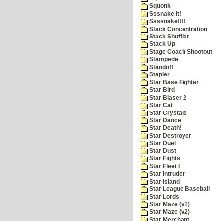
Squonk
Sssnake It!
Ssssnake!!!!
Stack Concentration
Stack Shuffler
Stack Up
Stage Coach Shootout
Stampede
Standoff
Stapler
Star Base Fighter
Star Bird
Star Blaser 2
Star Cat
Star Crystals
Star Dance
Star Death!
Star Destroyer
Star Duel
Star Dust
Star Fights
Star Fleet I
Star Intruder
Star Island
Star League Baseball
Star Lords
Star Maze (v1)
Star Maze (v2)
Star Merchant