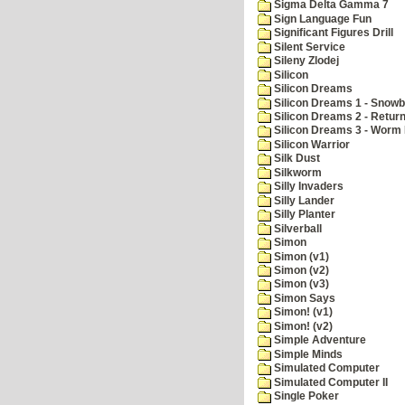
Sigma Delta Gamma 7
Sign Language Fun
Significant Figures Drill
Silent Service
Sileny Zlodej
Silicon
Silicon Dreams
Silicon Dreams 1 - Snowb
Silicon Dreams 2 - Retur
Silicon Dreams 3 - Worm 
Silicon Warrior
Silk Dust
Silkworm
Silly Invaders
Silly Lander
Silly Planter
Silverball
Simon
Simon (v1)
Simon (v2)
Simon (v3)
Simon Says
Simon! (v1)
Simon! (v2)
Simple Adventure
Simple Minds
Simulated Computer
Simulated Computer II
Single Poker