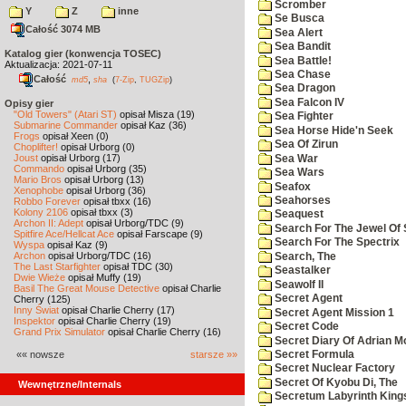
Scromber
Y
Z
inne
Se Busca
Całość 3074 MB
Sea Alert
Sea Bandit
Katalog gier (konwencja TOSEC)
Sea Battle!
Aktualizacja: 2021-07-11
Sea Chase
Całość
,
md5
sha
(
7-Zip
,
TUGZip
)
Sea Dragon
Sea Falcon IV
Opisy gier
"Old Towers" (Atari ST)
opisał Misza (19)
Sea Fighter
Submarine Commander
opisał Kaz (36)
Sea Horse Hide'n Seek
Frogs
opisał Xeen (0)
Sea Of Zirun
Choplifter!
opisał Urborg (0)
Joust
opisał Urborg (17)
Sea War
Commando
opisał Urborg (35)
Sea Wars
Mario Bros
opisał Urborg (13)
Seafox
Xenophobe
opisał Urborg (36)
Seahorses
Robbo Forever
opisał tbxx (16)
Kolony 2106
opisał tbxx (3)
Seaquest
Archon II: Adept
opisał Urborg/TDC (9)
Search For The Jewel Of 
Spitfire Ace/Hellcat Ace
opisał Farscape (9)
Search For The Spectrix
Wyspa
opisał Kaz (9)
Archon
opisał Urborg/TDC (16)
Search, The
The Last Starfighter
opisał TDC (30)
Seastalker
Dwie Wieże
opisał Muffy (19)
Seawolf II
Basil The Great Mouse Detective
opisał Charlie
Secret Agent
Cherry (125)
Inny Świat
opisał Charlie Cherry (17)
Secret Agent Mission 1
Inspektor
opisał Charlie Cherry (19)
Secret Code
Grand Prix Simulator
opisał Charlie Cherry (16)
Secret Diary Of Adrian Mo
«« nowsze
starsze »»
Secret Formula
Secret Nuclear Factory
Secret Of Kyobu Di, The
Wewnętrzne/Internals
Secretum Labyrinth King