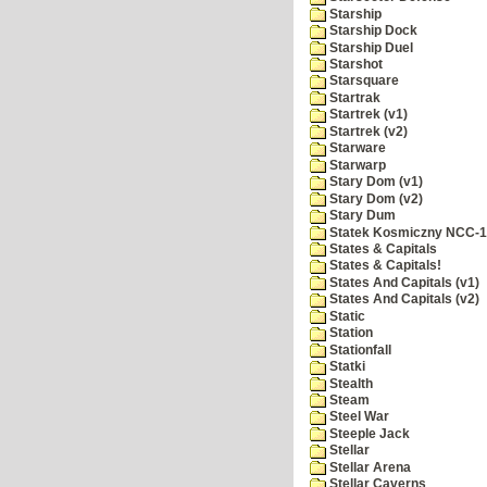
Starship
Starship Dock
Starship Duel
Starshot
Starsquare
Startrak
Startrek (v1)
Startrek (v2)
Starware
Starwarp
Stary Dom (v1)
Stary Dom (v2)
Stary Dum
Statek Kosmiczny NCC-
States & Capitals
States & Capitals!
States And Capitals (v1)
States And Capitals (v2)
Static
Station
Stationfall
Statki
Stealth
Steam
Steel War
Steeple Jack
Stellar
Stellar Arena
Stellar Caverns