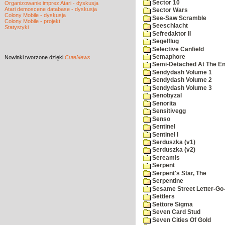
Sector 10
Organizowanie imprez Atari - dyskusja
Atari demoscene database - dyskusja
Sector Wars
Colony Mobile - dyskusja
See-Saw Scramble
Colony Mobile - projekt
Seeschlacht
Statystyki
Sefredaktor II
Segelflug
Selective Canfield
Semaphore
Nowinki
tworzone dzięki
CuteNews
Semi-Detached At The End
Sendydash Volume 1
Sendydash Volume 2
Sendydash Volume 3
Senobyzal
Senorita
Sensitivegg
Senso
Sentinel
Sentinel I
Serduszka (v1)
Serduszka (v2)
Sereamis
Serpent
Serpent's Star, The
Serpentine
Sesame Street Letter-Go
Settlers
Settore Sigma
Seven Card Stud
Seven Cities Of Gold