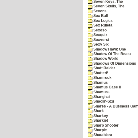
Seven Keys, The
Seven Skulls, The
Sevens
Sex Ball
Sex Logics
Sex Ruleta
Sexeso
Sexquix
Sexversi
Sexy Six
Shadow Hawk One
Shadow Of The Beast
Shadow World
Shadows Of Dimensions
Shaft Raider
Shafted!
Shamrock
Shamus
Shamus Case II
Shamus+
Shanghai
Shaolin-Szu
Shares - A Business Ga
Shark
Sharkey
Sharkie!
Sharp Shooter
Sharpie
Shatablast