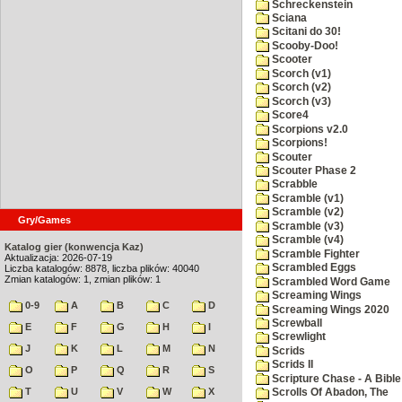
Schreckenstein
Sciana
Scitani do 30!
Scooby-Doo!
Scooter
Scorch (v1)
Scorch (v2)
Scorch (v3)
Score4
Scorpions v2.0
Scorpions!
Scouter
Scouter Phase 2
Scrabble
Scramble (v1)
Scramble (v2)
Gry/Games
Scramble (v3)
Scramble (v4)
Katalog gier (konwencja Kaz)
Scramble Fighter
Aktualizacja: 2026-07-19
Scrambled Eggs
Liczba katalogów: 8878, liczba plików: 40040
Zmian katalogów: 1, zmian plików: 1
Scrambled Word Game
Screaming Wings
0-9
A
B
C
D
Screaming Wings 2020
Screwball
E
F
G
H
I
Screwlight
J
K
L
M
N
Scrids
Scrids II
O
P
Q
R
S
Scripture Chase - A Bible
T
U
V
W
X
Scrolls Of Abadon, The