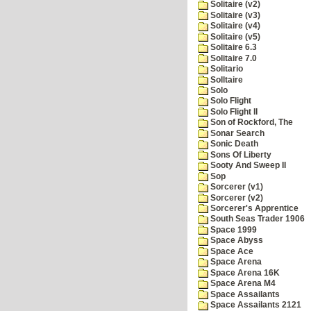
Solitaire (v2)
Solitaire (v3)
Solitaire (v4)
Solitaire (v5)
Solitaire 6.3
Solitaire 7.0
Solitario
Solltaire
Solo
Solo Flight
Solo Flight II
Son of Rockford, The
Sonar Search
Sonic Death
Sons Of Liberty
Sooty And Sweep II
Sop
Sorcerer (v1)
Sorcerer (v2)
Sorcerer's Apprentice
South Seas Trader 1906
Space 1999
Space Abyss
Space Ace
Space Arena
Space Arena 16K
Space Arena M4
Space Assailants
Space Assailants 2121