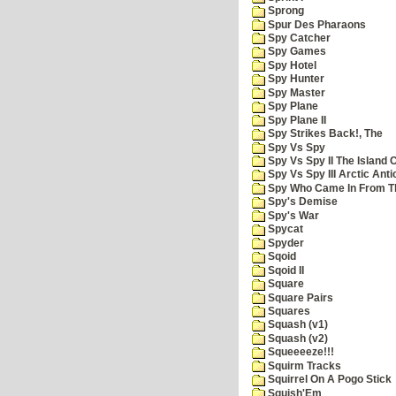
Sprong
Spur Des Pharaons
Spy Catcher
Spy Games
Spy Hotel
Spy Hunter
Spy Master
Spy Plane
Spy Plane II
Spy Strikes Back!, The
Spy Vs Spy
Spy Vs Spy II The Island 
Spy Vs Spy III Arctic Anti
Spy Who Came In From T
Spy's Demise
Spy's War
Spycat
Spyder
Sqoid
Sqoid II
Square
Square Pairs
Squares
Squash (v1)
Squash (v2)
Squeeeeze!!!
Squirm Tracks
Squirrel On A Pogo Stick
Squish'Em