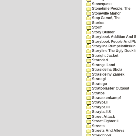
Stonequest
Stonetime People, The
Stoneville Manor
Stop Gamo!, The
Stories
Storm
Story Builder
Storybook Addition And S
Storybook People And Pl
Storyline Rumpelstiltskin
Storyline The Ugly Duckl
Straight Jacket
Stranded
Strange Land
Strasidelna Skola
Strasidelny Zamek
Strategi
Stratego
Stratoblaster Outpost
Stratos
Straussenkampf
Strayball
Strayball II
Strayball S
Street Attack
Street Fighter II
Streets
Streets And Alleys
Streichholz