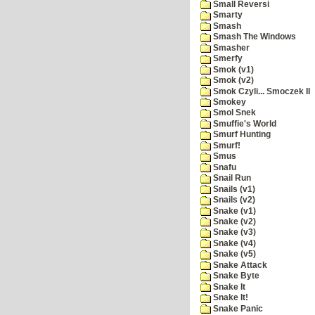
Small Reversi
Smarty
Smash
Smash The Windows
Smasher
Smerfy
Smok (v1)
Smok (v2)
Smok Czyli... Smoczek II
Smokey
Smol Snek
Smuffie's World
Smurf Hunting
Smurf!
Smus
Snafu
Snail Run
Snails (v1)
Snails (v2)
Snake (v1)
Snake (v2)
Snake (v3)
Snake (v4)
Snake (v5)
Snake Attack
Snake Byte
Snake It
Snake It!
Snake Panic