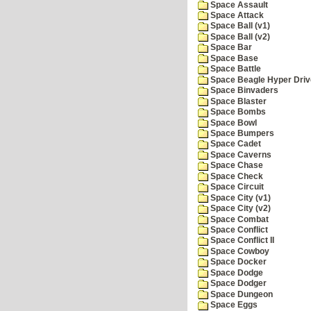
Space Assault
Space Attack
Space Ball (v1)
Space Ball (v2)
Space Bar
Space Base
Space Battle
Space Beagle Hyper Driv
Space Binvaders
Space Blaster
Space Bombs
Space Bowl
Space Bumpers
Space Cadet
Space Caverns
Space Chase
Space Check
Space Circuit
Space City (v1)
Space City (v2)
Space Combat
Space Conflict
Space Conflict II
Space Cowboy
Space Docker
Space Dodge
Space Dodger
Space Dungeon
Space Eggs