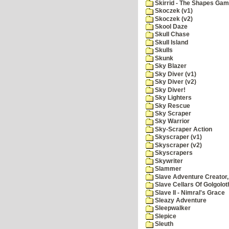
Skirrid - The Shapes Ga
Skoczek (v1)
Skoczek (v2)
Skool Daze
Skull Chase
Skull Island
Skulls
Skunk
Sky Blazer
Sky Diver (v1)
Sky Diver (v2)
Sky Diver!
Sky Lighters
Sky Rescue
Sky Scraper
Sky Warrior
Sky-Scraper Action
Skyscraper (v1)
Skyscraper (v2)
Skyscrapers
Skywriter
Slammer
Slave Adventure Creator,
Slave Cellars Of Golgolot
Slave II - Nimral's Grace
Sleazy Adventure
Sleepwalker
Slepice
Sleuth