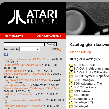
Nowinki/News
Archiwum/Archive
Katalog gier (konwe
Translate to
RSS
Wróc do katalogu
1069
gier w katalogu
S
:
Spotkanie z demosceną #9: STeel/Tori
z 2026-08-
07 20:49 (6)
S.A.B.O.T.A.G.E
Letnia edycja Silly Venture 2026
z 2026-07-31
15:41 (38)
S.A.G.A. I - Adventurelan
Pamięci Jurgiego
z 2026-07-21 12:42 (1)
S.A.G.A. II - La Tulipe Noir
Sceny z demosceny #7: opowiada SuN
z 2026-07-
S.N.O.P System NapeĂŞn
19 15:24 (2)
Atari Muzeum w Poznaniu na KWAS #40
z 2026-
S.O.S. Mangan
07-16 16:10 (4)
SDI I Adventure, The
Nie żyje kolega Pecuś
z 2026-07-13 18:00 (30)
SLCC Blackjack
Sceny z demosceny #7 - Grzegorz "Sun" Żyła
z
SOS Saturn
2026-07-12 17:29 (12)
Lost Party 2026 nadchodzi
z 2026-07-08 15:28
SS Achilles
(23)
Sabotage (v1)
Pan Zenon i Atari na KWAS #40
z 2026-07-07 13:25
Sabotage (v2)
(7)
Spotkanie z redakcją "The Voice"
z 2026-07-04
Sabotage!
07:42 (9)