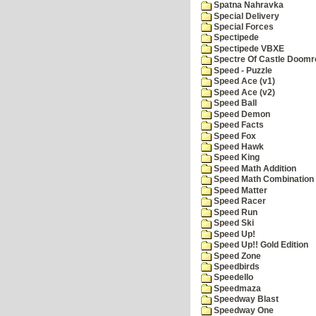
Spatna Nahravka
Special Delivery
Special Forces
Spectipede
Spectipede VBXE
Spectre Of Castle Doomr
Speed - Puzzle
Speed Ace (v1)
Speed Ace (v2)
Speed Ball
Speed Demon
Speed Facts
Speed Fox
Speed Hawk
Speed King
Speed Math Addition
Speed Math Combination
Speed Matter
Speed Racer
Speed Run
Speed Ski
Speed Up!
Speed Up!! Gold Edition
Speed Zone
Speedbirds
Speedello
Speedmaza
Speedway Blast
Speedway One