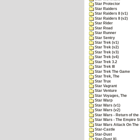
Star Protector
Star Raiders
Star Raiders II (v1)
Star Raiders II (v2)
Star Rider
Star Road
Star Runner
Star Sentry
Star Trek (v1)
Star Trek (v2)
Star Trek (v3)
Star Trek (v4)
Star Trek 3.2
Star Trek III
Star Trek The Game
Star Trek, The
Star Trux
Star Vagrant
Star Venture
Star Voyages, The
Star Warp
Star Wars (v1)
Star Wars (v2)
Star Wars - Return of the 
Star Wars - The Empire S
Star Wars Attack On The 
Star-Castle
Star-Dust
Star-Dust XL