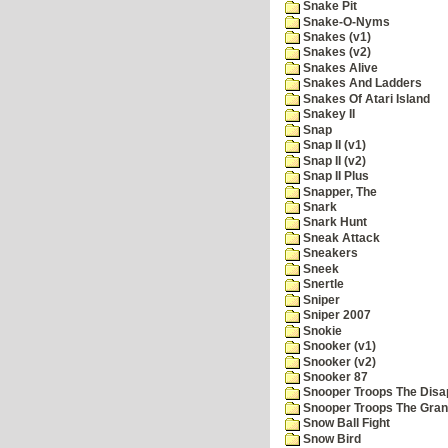
Snake Pit
Snake-O-Nyms
Snakes (v1)
Snakes (v2)
Snakes Alive
Snakes And Ladders
Snakes Of Atari Island
Snakey II
Snap
Snap II (v1)
Snap II (v2)
Snap II Plus
Snapper, The
Snark
Snark Hunt
Sneak Attack
Sneakers
Sneek
Snertle
Sniper
Sniper 2007
Snokie
Snooker (v1)
Snooker (v2)
Snooker 87
Snooper Troops The Disa
Snooper Troops The Grani
Snow Ball Fight
Snow Bird