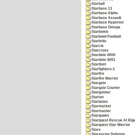
Starball
Starbase 13
Starbase Alpha
Starbase Assault
Starbase Hyperion
Starbase Omega
Starbomb
Starbowl Football
Starbrite
Starcie
Starcross
Stardate 4000
Stardate 4001
Stardust
Starfighters 2
Starfire
Starfire Warrior
Stargate
Stargate Courier
Stargunner
Starion
Starlanes
Starmarket
Starmaster
Starquake
Starquest Rescue At Rige
Starquest Star Warrior
Stars
Starsector Defense