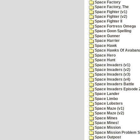
Space Factory
Space Factory, The
Space Fighter (v1)
Space Fighter (v2)
Space Fighter II
Space Fortress Omega
Space Goon Spelling
Space Gunner
Space Harrier
Space Hawk
Space Hawks Of Avabana
Space Hero
Space Hunt
Space Invaders (v1)
Space Invaders (v2)
Space Invaders (v3)
Space Invaders (v4)
Space Invaders Battle
Space Invaders Episode 
Space Lander
Space Limbo
Space Lobsters
Space Maze (v1)
Space Maze (v2)
Space Mines
Space Mines!
Space Mission
Space Mission Problem S
Space Outpost