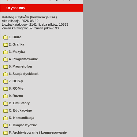
Użytki/Utils
Katalog użytków (konwencja Kaz)
Aktualizacja: 2026-03-12
Liczba katalogów: 2141, liczba plików: 10533
Zmian katalogów: 52, zmian plików: 93
1. Biuro
2. Grafika
3. Muzyka
4. Programowanie
5. Magnetofon
6. Stacja dyskietek
7. DOS-y
8. ROM-y
9. Rozne
B. Emulatory
C. Edukacyjne
D. Komunikacja
E. Diagnostyczne
F. Archiwizowanie i kompresowanie