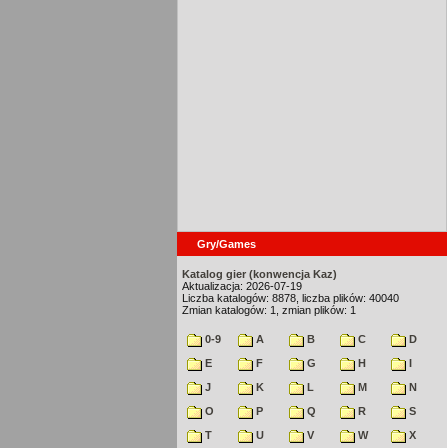
Gry/Games
Katalog gier (konwencja Kaz)
Aktualizacja: 2026-07-19
Liczba katalogów: 8878, liczba plików: 40040
Zmian katalogów: 1, zmian plików: 1
0-9
A
B
C
D
E
F
G
H
I
J
K
L
M
N
O
P
Q
R
S
T
U
V
W
X