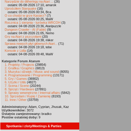
Narzędzie do ditheringu na Atari ...
(26)
ostatni: 05-08-2026 17:10, amarok
Uprościłem Starquake
(16)
ostatni: 05-08-2026 00:34, Bca
O co chodzi w grze Kasiarz?
(7)
ostatni: 05-08-2026 00:25, MaW
Rocznica 1 sierpnia - turówka WRCOH
(3)
ostatni: 04-08-2026 23:36, Ataripuzzle
Dungeon Crawler - AI (Fable)
(9)
ostatni: 04-08-2026 21:05, Nemo
Gry na Atari z pszczołami
(20)
ostatni: 04-08-2026 19:38, miker
Sprawa nowych płyt głównych Atari...
(71)
ostatni: 04-08-2026 19:18, tebe
Konsole z Lidla
(14)
ostatni: 04-08-2026 09:48, MaW
Kategorie Forum Atarum
1. Projekty / Projects
(29854)
2. Grafika / Graphics
(6813)
3. Muzyka i dźwięk / Music and sound
(8055)
4. Programowanie / Programming
(13171)
5. Gry / Games
(36902)
6. Użytki / Utils
(4827)
7. Scena / Scene
(20244)
8. Sprzęt / Hardware
(27891)
9. Sprawy wewnętrzne / Internal affairs
(5842)
10. Sprzedam / Kupię / Zamienię
(8193)
11. Inne / Other
(33759)
Administratorzy:
Adam, Cyprian, Jhusak, Kaz
Użytkowników:
3072
Ostatnio zarejestrowany:
bradko
Postów ostatniej doby:
9
Spotkania i zloty/Meetings & Parties