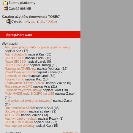
Z. Inne platformy
Całość 908 MB
Katalog użytków (konwencja TOSEC)
Całość
,
md5
sha
(
7-Zip
,
TUGZip
)
Sprzęt/Hardware
Wynalazki
Atari jako programator pojazdu gąsienicowego
napisał Kaz (17)
Atari i Bluetooth
napisał Kaz (35)
SIO2PC-USB
napisał Larek (46)
Nowe SIO2SD
napisał Larek (0)
SIO2SD w CA12
napisał Urborg (15)
Ratowanie ATMEL-ów
napisał Yoohaas (12)
Projektowanie cartów
napisał Zenon (12)
Joystick do Atari
napisał Larek (54)
Tygrys Turbo
napisał Kaz (13)
Testowałem "Simple Stereo"
napisał Zaxon (5)
Rozszerzenie 1MB
napisał Asal (21)
Joystick trzyprzyciskowy
napisał Sikor (18)
Moje MyIDE oraz SIO2PC na USB
napisał Zaxon
(16)
Jak wykonać płytkę drukowaną?
napisał Zaxon
(28)
Rozszerzenie 576kB
napisał Asal (36)
Soczyste kolory
napisał scalak (29)
XEGS Box
napisał Zaxon (13)
Atari w różnych rolach
napisał Różyk (9)
SIO2IDE w pudełku
napisał Kaz (27)
Atari steruje tokarką
napisał Kaz (15)