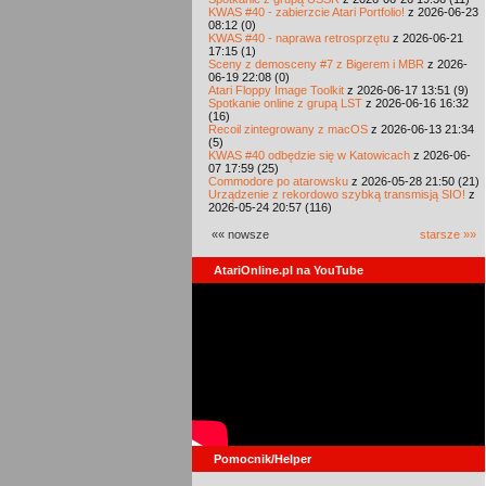
KWAS #40 - zabierzcie Atari Portfolio!
z 2026-06-23
08:12 (0)
KWAS #40 - naprawa retrosprzętu
z 2026-06-21
17:15 (1)
Sceny z demosceny #7 z Bigerem i MBR
z 2026-
06-19 22:08 (0)
Atari Floppy Image Toolkit
z 2026-06-17 13:51 (9)
Spotkanie online z grupą LST
z 2026-06-16 16:32
(16)
Recoil zintegrowany z macOS
z 2026-06-13 21:34
(5)
KWAS #40 odbędzie się w Katowicach
z 2026-06-
07 17:59 (25)
Commodore po atarowsku
z 2026-05-28 21:50 (21)
Urządzenie z rekordowo szybką transmisją SIO!
z
2026-05-24 20:57 (116)
«« nowsze
starsze »»
AtariOnline.pl na YouTube
Pomocnik/Helper