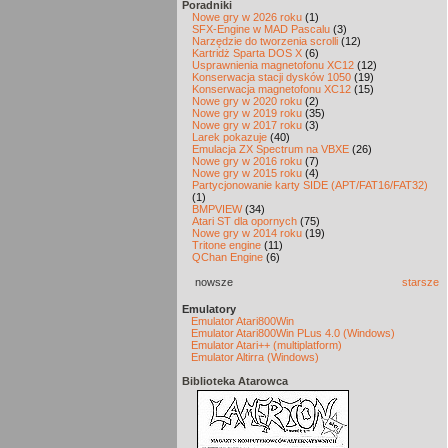
Poradniki
Nowe gry w 2026 roku
(1)
SFX-Engine w MAD Pascalu
(3)
Narzędzie do tworzenia scrolli
(12)
Kartridż Sparta DOS X
(6)
Usprawnienia magnetofonu XC12
(12)
Konserwacja stacji dysków 1050
(19)
Konserwacja magnetofonu XC12
(15)
Nowe gry w 2020 roku
(2)
Nowe gry w 2019 roku
(35)
Nowe gry w 2017 roku
(3)
Larek pokazuje
(40)
Emulacja ZX Spectrum na VBXE
(26)
Nowe gry w 2016 roku
(7)
Nowe gry w 2015 roku
(4)
Partycjonowanie karty SIDE (APT/FAT16/FAT32)
(1)
BMPVIEW
(34)
Atari ST dla opornych
(75)
Nowe gry w 2014 roku
(19)
Tritone engine
(11)
QChan Engine
(6)
nowsze
starsze
Emulatory
Emulator Atari800Win
Emulator Atari800Win PLus 4.0 (Windows)
Emulator Atari++ (multiplatform)
Emulator Altirra (Windows)
Biblioteka Atarowca