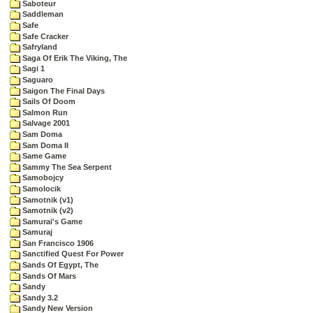
Saboteur
Saddleman
Safe
Safe Cracker
Safryland
Saga Of Erik The Viking, The
Sagi 1
Saguaro
Saigon The Final Days
Sails Of Doom
Salmon Run
Salvage 2001
Sam Doma
Sam Doma II
Same Game
Sammy The Sea Serpent
Samobojcy
Samolocik
Samotnik (v1)
Samotnik (v2)
Samurai's Game
Samuraj
San Francisco 1906
Sanctified Quest For Power
Sands Of Egypt, The
Sands Of Mars
Sandy
Sandy 3.2
Sandy New Version