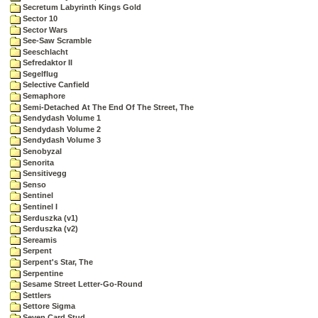
Secretum Labyrinth Kings Gold
Sector 10
Sector Wars
See-Saw Scramble
Seeschlacht
Sefredaktor II
Segelflug
Selective Canfield
Semaphore
Semi-Detached At The End Of The Street, The
Sendydash Volume 1
Sendydash Volume 2
Sendydash Volume 3
Senobyzal
Senorita
Sensitivegg
Senso
Sentinel
Sentinel I
Serduszka (v1)
Serduszka (v2)
Sereamis
Serpent
Serpent's Star, The
Serpentine
Sesame Street Letter-Go-Round
Settlers
Settore Sigma
Seven Card Stud