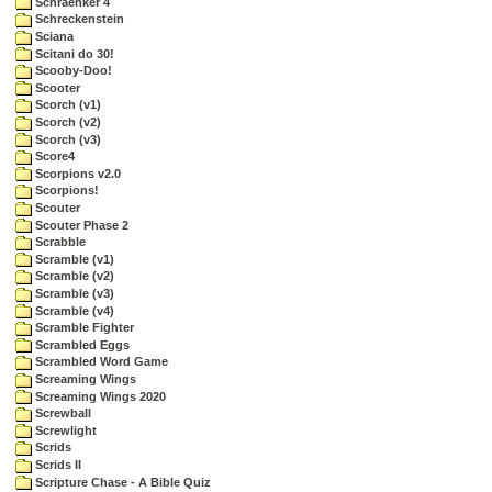
Schraenker 4
Schreckenstein
Sciana
Scitani do 30!
Scooby-Doo!
Scooter
Scorch (v1)
Scorch (v2)
Scorch (v3)
Score4
Scorpions v2.0
Scorpions!
Scouter
Scouter Phase 2
Scrabble
Scramble (v1)
Scramble (v2)
Scramble (v3)
Scramble (v4)
Scramble Fighter
Scrambled Eggs
Scrambled Word Game
Screaming Wings
Screaming Wings 2020
Screwball
Screwlight
Scrids
Scrids II
Scripture Chase - A Bible Quiz