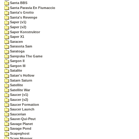
Santa BBS
Santa Paravia En Fiumaccio
Santa's Grotto
Santa's Revenge
Saper (v1)
Saper (v2)
Saper Konstruktor
Saper X1
Saracen
Sarasota Sam
Saratoga
Sarepska The Game
Sargon II
Sargon III
Satalite
Satan's Hollow
Satarn Saturn
Satellite
Satellite War
Saucer (v1)
Saucer (v2)
Saucer Formation
Saucer Launch
Saucerian
Sauve-Qui-Peut
Savage Planet
Savage Pond
Scapeghost
Scare Monger