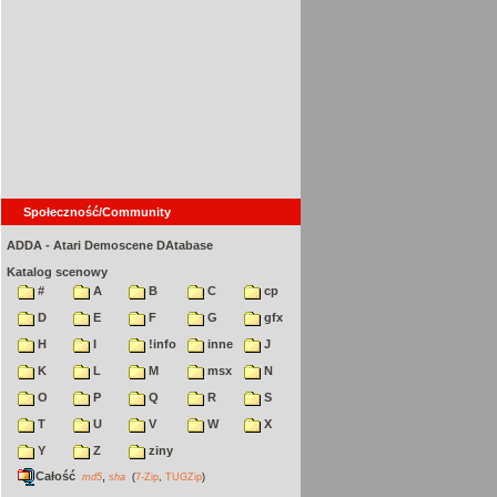
Społeczność/Community
ADDA - Atari Demoscene DAtabase
Katalog scenowy
#
A
B
C
cp
D
E
F
G
gfx
H
I
!info
inne
J
K
L
M
msx
N
O
P
Q
R
S
T
U
V
W
X
Y
Z
ziny
Całość
,
md5
sha
(
7-Zip
,
TUGZip
)