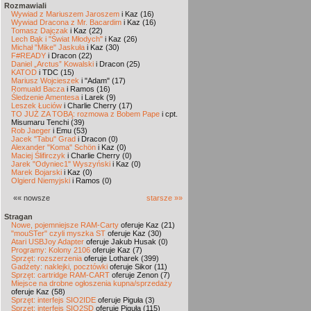
Rozmawiali
Wywiad z Mariuszem Jaroszem
i Kaz (16)
Wywiad Dracona z Mr. Bacardim
i Kaz (16)
Tomasz Dajczak
i Kaz (22)
Lech Bąk i "Świat Młodych"
i Kaz (26)
Michał "Mike" Jaskuła
i Kaz (30)
F#READY
i Dracon (22)
Daniel „Arctus” Kowalski
i Dracon (25)
KATOD
i TDC (15)
Mariusz Wojcieszek
i "Adam" (17)
Romuald Bacza
i Ramos (16)
Śledzenie Amentesa
i Larek (9)
Leszek Łuciów
i Charlie Cherry (17)
TO JUŻ ZA TOBĄ: rozmowa z Bobem Pape
i cpt.
Misumaru Tenchi (39)
Rob Jaeger
i Emu (53)
Jacek "Tabu" Grad
i Dracon (0)
Alexander "Koma" Schön
i Kaz (0)
Maciej Ślifirczyk
i Charlie Cherry (0)
Jarek "Odyniec1" Wyszyński
i Kaz (0)
Marek Bojarski
i Kaz (0)
Olgierd Niemyjski
i Ramos (0)
«« nowsze
starsze »»
Stragan
Nowe, pojemniejsze RAM-Carty
oferuje Kaz (21)
"mouSTer" czyli myszka ST
oferuje Kaz (30)
Atari USBJoy Adapter
oferuje Jakub Husak (0)
Programy: Kolony 2106
oferuje Kaz (7)
Sprzęt: rozszerzenia
oferuje Lotharek (399)
Gadżety: naklejki, pocztówki
oferuje Sikor (11)
Sprzęt: cartridge RAM-CART
oferuje Zenon (7)
Miejsce na drobne ogłoszenia kupna/sprzedaży
oferuje Kaz (58)
Sprzęt: interfejs SIO2IDE
oferuje Piguła (3)
Sprzęt: interfejs SIO2SD
oferuje Piguła (115)