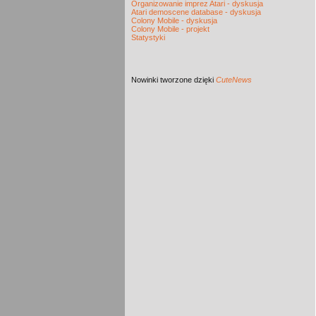
Organizowanie imprez Atari - dyskusja
Atari demoscene database - dyskusja
Colony Mobile - dyskusja
Colony Mobile - projekt
Statystyki
Nowinki
tworzone dzięki
CuteNews