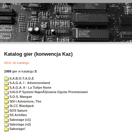
Katalog gier (konwencja Kaz)
Wróc do katalogu
1069
gier w katalogu
S
:
S.A.B.O.T.A.G.E
S.A.G.A. I - Adventureland
S.A.G.A. II - La Tulipe Noire
S.N.O.P System NapeĂŞniania Ogniw Promieniami
S.O.S. Mangan
SDI I Adventure, The
SLCC Blackjack
SOS Saturn
SS Achilles
Sabotage (v1)
Sabotage (v2)
Sabotage!