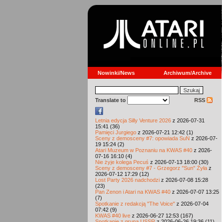
Nowinki/News
Archiwum/Archive
Translate to
RSS
Letnia edycja Silly Venture 2026
z 2026-07-31
15:41 (36)
Pamięci Jurgiego
z 2026-07-21 12:42 (1)
Sceny z demosceny #7: opowiada SuN
z 2026-07-
19 15:24 (2)
Atari Muzeum w Poznaniu na KWAS #40
z 2026-
07-16 16:10 (4)
Nie żyje kolega Pecuś
z 2026-07-13 18:00 (30)
Sceny z demosceny #7 - Grzegorz "Sun" Żyła
z
2026-07-12 17:29 (12)
Lost Party 2026 nadchodzi
z 2026-07-08 15:28
(23)
Pan Zenon i Atari na KWAS #40
z 2026-07-07 13:25
(7)
Spotkanie z redakcją "The Voice"
z 2026-07-04
07:42 (9)
KWAS #40 live
z 2026-06-27 12:53 (167)
Spotkanie z grupą USSR
z 2026-06-26 19:36 (11)