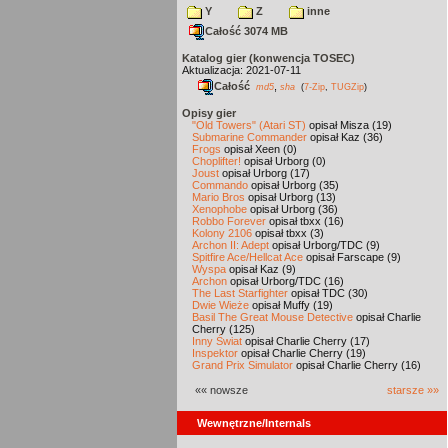
Y
Z
inne
Całość 3074 MB
Katalog gier (konwencja TOSEC)
Aktualizacja: 2021-07-11
Całość
,
md5
sha
(
7-Zip
,
TUGZip
)
Opisy gier
"Old Towers" (Atari ST)
opisał Misza (19)
Submarine Commander
opisał Kaz (36)
Frogs
opisał Xeen (0)
Choplifter!
opisał Urborg (0)
Joust
opisał Urborg (17)
Commando
opisał Urborg (35)
Mario Bros
opisał Urborg (13)
Xenophobe
opisał Urborg (36)
Robbo Forever
opisał tbxx (16)
Kolony 2106
opisał tbxx (3)
Archon II: Adept
opisał Urborg/TDC (9)
Spitfire Ace/Hellcat Ace
opisał Farscape (9)
Wyspa
opisał Kaz (9)
Archon
opisał Urborg/TDC (16)
The Last Starfighter
opisał TDC (30)
Dwie Wieże
opisał Muffy (19)
Basil The Great Mouse Detective
opisał Charlie
Cherry (125)
Inny Świat
opisał Charlie Cherry (17)
Inspektor
opisał Charlie Cherry (19)
Grand Prix Simulator
opisał Charlie Cherry (16)
«« nowsze
starsze »»
Wewnętrzne/Internals