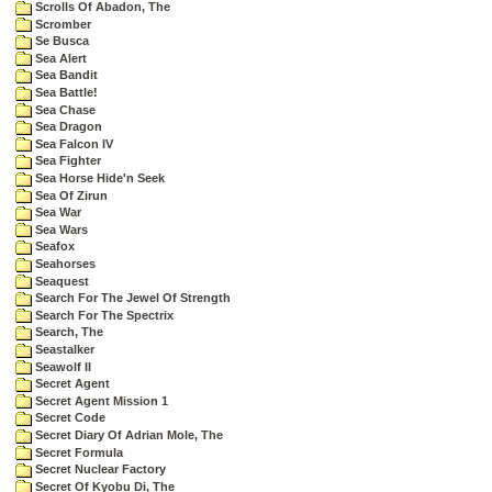
Scrolls Of Abadon, The
Scromber
Se Busca
Sea Alert
Sea Bandit
Sea Battle!
Sea Chase
Sea Dragon
Sea Falcon IV
Sea Fighter
Sea Horse Hide'n Seek
Sea Of Zirun
Sea War
Sea Wars
Seafox
Seahorses
Seaquest
Search For The Jewel Of Strength
Search For The Spectrix
Search, The
Seastalker
Seawolf II
Secret Agent
Secret Agent Mission 1
Secret Code
Secret Diary Of Adrian Mole, The
Secret Formula
Secret Nuclear Factory
Secret Of Kyobu Di, The