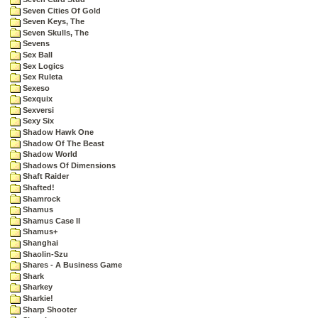
Seven Cities Of Gold
Seven Keys, The
Seven Skulls, The
Sevens
Sex Ball
Sex Logics
Sex Ruleta
Sexeso
Sexquix
Sexversi
Sexy Six
Shadow Hawk One
Shadow Of The Beast
Shadow World
Shadows Of Dimensions
Shaft Raider
Shafted!
Shamrock
Shamus
Shamus Case II
Shamus+
Shanghai
Shaolin-Szu
Shares - A Business Game
Shark
Sharkey
Sharkie!
Sharp Shooter