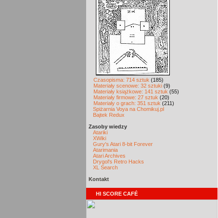
Czasopisma: 714 sztuk
(185)
Materiały scenowe: 32 sztuki
(9)
Materiały książkowe: 141 sztuk
(55)
Materiały firmowe: 27 sztuk
(20)
Materiały o grach: 351 sztuk
(211)
Spiżarnia Voya na Chomikuj.pl
Bajtek Redux
Zasoby wiedzy
Atariki
XWiki
Gury's Atari 8-bit Forever
Atarimania
Atari Archives
Drygol's Retro Hacks
XL Search
Kontakt
HI SCORE CAFÉ