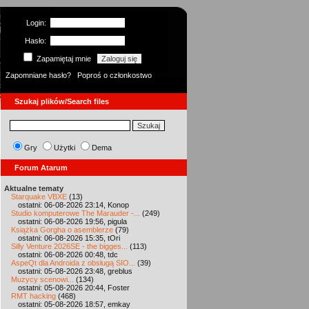
Login:
Hasło:
Zapamiętaj mnie
Zapomniane hasło?
Poproś o członkostwo
Szukaj plików/Search files
Gry
Użytki
Dema
Forum Atarum
Aktualne tematy
Starquake VBXE
(13)
ostatni: 06-08-2026 23:14, Konop
Studio komputerowe The Marauder -...
(249)
ostatni: 06-08-2026 19:56, pigula
Książka Gorgha o asemblerze
(79)
ostatni: 06-08-2026 15:35, tOri
Silly Venture 2026SE - the bigges...
(113)
ostatni: 06-08-2026 00:48, tdc
AspeQt dla Androida z obsługą SIO...
(39)
ostatni: 05-08-2026 23:48, greblus
Muzycy scenowi...
(134)
ostatni: 05-08-2026 20:44, Foster
RMT hacking
(468)
ostatni: 05-08-2026 18:57, emkay