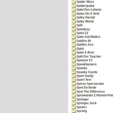
Spider Wars
Spiderquake
Spiel Des Lebens
Spies On A Grid
Spiky Harold
Spiky World
Spill
Spindizzy
Spirit 22
Spite And Malice
Spitfire 40
Spitfire Ace
Splat
Splat A Brat
Split Der Taucher
Sponzor F1
Spookbusters
Spooky
Spooky Castle
Sport Goofy
Sport-Test
Sports Spectacular
Spot Da Boob
Spot The Difference
Sprawdzian Z Historii Pol
Springer
Springer Jack
Sprint I
Sprong