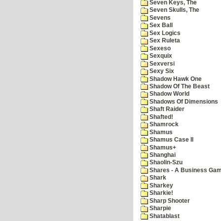
Seven Keys, The
Seven Skulls, The
Sevens
Sex Ball
Sex Logics
Sex Ruleta
Sexeso
Sexquix
Sexversi
Sexy Six
Shadow Hawk One
Shadow Of The Beast
Shadow World
Shadows Of Dimensions
Shaft Raider
Shafted!
Shamrock
Shamus
Shamus Case II
Shamus+
Shanghai
Shaolin-Szu
Shares - A Business Ga
Shark
Sharkey
Sharkie!
Sharp Shooter
Sharpie
Shatablast