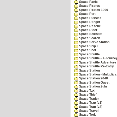
Space Panic
Space Pirates
Space Pirates 3000
Space Port
Space Pussies
Space Ranger
Space Rescue
Space Rider
Space Scientist
Space Search
Space Servo Station
Space Ship II
Space Shot
Space Shuttle
Space Shuttle - A Journe
Space Shuttle Adventure
Space Shuttle Re-Entry
Space Station
Space Station - Multiplica
Space Station 2048
Space Station Quest
Space Station Zulu
Space Taxi
Space Thief
Space Trader
Space Trap (v1)
Space Trap (v2)
Space Travel
Space Trek