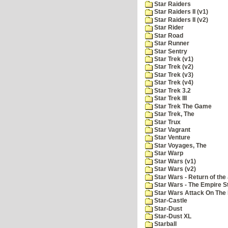
Star Raiders
Star Raiders II (v1)
Star Raiders II (v2)
Star Rider
Star Road
Star Runner
Star Sentry
Star Trek (v1)
Star Trek (v2)
Star Trek (v3)
Star Trek (v4)
Star Trek 3.2
Star Trek III
Star Trek The Game
Star Trek, The
Star Trux
Star Vagrant
Star Venture
Star Voyages, The
Star Warp
Star Wars (v1)
Star Wars (v2)
Star Wars - Return of the 
Star Wars - The Empire S
Star Wars Attack On The 
Star-Castle
Star-Dust
Star-Dust XL
Starball