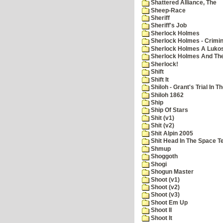
Shattered Alliance, The
Sheep-Race
Sheriff
Sheriff's Job
Sherlock Holmes
Sherlock Holmes - Crimin
Sherlock Holmes A Lukos
Sherlock Holmes And The
Sherlock!
Shift
Shift It
Shiloh - Grant's Trial In T
Shiloh 1862
Ship
Ship Of Stars
Shit (v1)
Shit (v2)
Shit Alpin 2005
Shit Head In The Space T
Shmup
Shoggoth
Shogi
Shogun Master
Shoot (v1)
Shoot (v2)
Shoot (v3)
Shoot Em Up
Shoot II
Shoot It