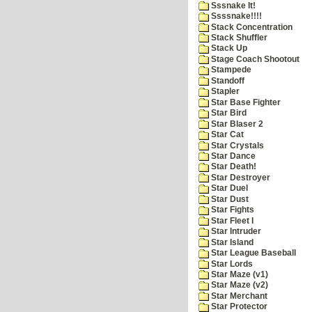
Sssnake It!
Ssssnake!!!!
Stack Concentration
Stack Shuffler
Stack Up
Stage Coach Shootout
Stampede
Standoff
Stapler
Star Base Fighter
Star Bird
Star Blaser 2
Star Cat
Star Crystals
Star Dance
Star Death!
Star Destroyer
Star Duel
Star Dust
Star Fights
Star Fleet I
Star Intruder
Star Island
Star League Baseball
Star Lords
Star Maze (v1)
Star Maze (v2)
Star Merchant
Star Protector