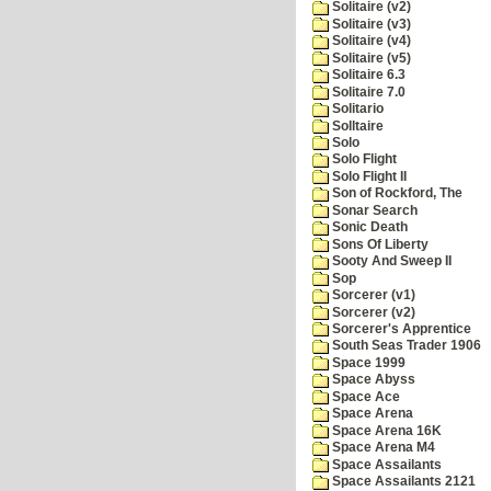
Solitaire (v2)
Solitaire (v3)
Solitaire (v4)
Solitaire (v5)
Solitaire 6.3
Solitaire 7.0
Solitario
Solltaire
Solo
Solo Flight
Solo Flight II
Son of Rockford, The
Sonar Search
Sonic Death
Sons Of Liberty
Sooty And Sweep II
Sop
Sorcerer (v1)
Sorcerer (v2)
Sorcerer's Apprentice
South Seas Trader 1906
Space 1999
Space Abyss
Space Ace
Space Arena
Space Arena 16K
Space Arena M4
Space Assailants
Space Assailants 2121