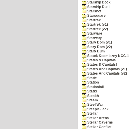
Starship Dock
Starship Duel
Starshot
Starsquare
Startrak
Startrek (v1)
Startrek (v2)
Starware
Starwarp
Stary Dom (v1)
Stary Dom (v2)
Stary Dum
Statek Kosmiczny NCC-
States & Capitals
States & Capitals!
States And Capitals (v1)
States And Capitals (v2)
Static
Station
Stationfall
Statki
Stealth
Steam
Steel War
Steeple Jack
Stellar
Stellar Arena
Stellar Caverns
Stellar Conflict