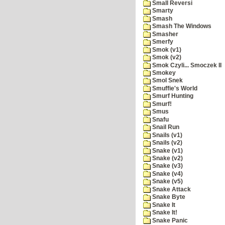
Small Reversi
Smarty
Smash
Smash The Windows
Smasher
Smerfy
Smok (v1)
Smok (v2)
Smok Czyli... Smoczek II
Smokey
Smol Snek
Smuffie's World
Smurf Hunting
Smurf!
Smus
Snafu
Snail Run
Snails (v1)
Snails (v2)
Snake (v1)
Snake (v2)
Snake (v3)
Snake (v4)
Snake (v5)
Snake Attack
Snake Byte
Snake It
Snake It!
Snake Panic