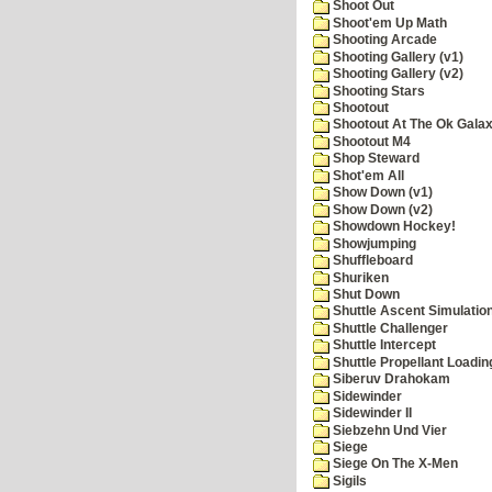
Shoot Out
Shoot'em Up Math
Shooting Arcade
Shooting Gallery (v1)
Shooting Gallery (v2)
Shooting Stars
Shootout
Shootout At The Ok Gala
Shootout M4
Shop Steward
Shot'em All
Show Down (v1)
Show Down (v2)
Showdown Hockey!
Showjumping
Shuffleboard
Shuriken
Shut Down
Shuttle Ascent Simulatio
Shuttle Challenger
Shuttle Intercept
Shuttle Propellant Loadin
Siberuv Drahokam
Sidewinder
Sidewinder II
Siebzehn Und Vier
Siege
Siege On The X-Men
Sigils