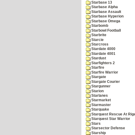
Starbase 13
Starbase Alpha
Starbase Assault
Starbase Hyperion
Starbase Omega
Starbomb
Starbowl Football
Starbrite
Starcie
Starcross
Stardate 4000
Stardate 4001
Stardust
Starfighters 2
Starfire
Starfire Warrior
Stargate
Stargate Courier
Stargunner
Starion
Starlanes
Starmarket
Starmaster
Starquake
Starquest Rescue At Rige
Starquest Star Warrior
Stars
Starsector Defense
Starship