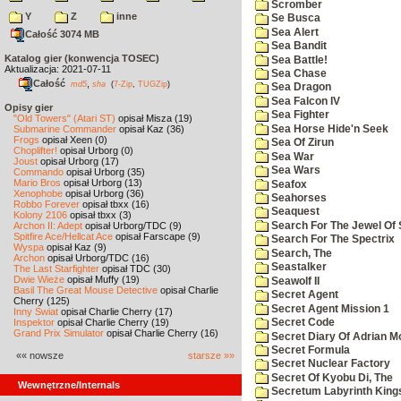
Scromber
Y
Z
inne
Se Busca
Sea Alert
Całość 3074 MB
Sea Bandit
Katalog gier (konwencja TOSEC)
Sea Battle!
Aktualizacja: 2021-07-11
Sea Chase
Całość
,
md5
sha
(
7-Zip
,
TUGZip
)
Sea Dragon
Sea Falcon IV
Opisy gier
Sea Fighter
"Old Towers" (Atari ST)
opisał Misza (19)
Sea Horse Hide'n Seek
Submarine Commander
opisał Kaz (36)
Frogs
opisał Xeen (0)
Sea Of Zirun
Choplifter!
opisał Urborg (0)
Sea War
Joust
opisał Urborg (17)
Sea Wars
Commando
opisał Urborg (35)
Mario Bros
opisał Urborg (13)
Seafox
Xenophobe
opisał Urborg (36)
Seahorses
Robbo Forever
opisał tbxx (16)
Seaquest
Kolony 2106
opisał tbxx (3)
Search For The Jewel Of 
Archon II: Adept
opisał Urborg/TDC (9)
Spitfire Ace/Hellcat Ace
opisał Farscape (9)
Search For The Spectrix
Wyspa
opisał Kaz (9)
Search, The
Archon
opisał Urborg/TDC (16)
Seastalker
The Last Starfighter
opisał TDC (30)
Dwie Wieże
opisał Muffy (19)
Seawolf II
Basil The Great Mouse Detective
opisał Charlie
Secret Agent
Cherry (125)
Secret Agent Mission 1
Inny Świat
opisał Charlie Cherry (17)
Inspektor
opisał Charlie Cherry (19)
Secret Code
Grand Prix Simulator
opisał Charlie Cherry (16)
Secret Diary Of Adrian Mo
Secret Formula
«« nowsze
starsze »»
Secret Nuclear Factory
Secret Of Kyobu Di, The
Wewnętrzne/Internals
Secretum Labyrinth King