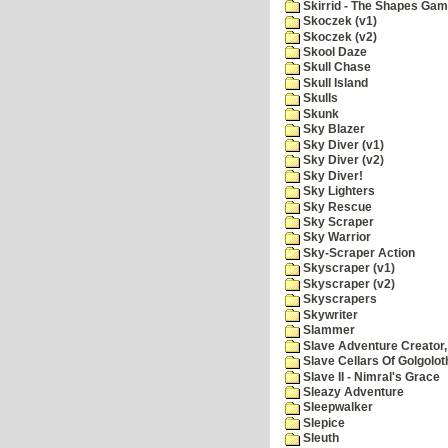
Skirrid - The Shapes Ga
Skoczek (v1)
Skoczek (v2)
Skool Daze
Skull Chase
Skull Island
Skulls
Skunk
Sky Blazer
Sky Diver (v1)
Sky Diver (v2)
Sky Diver!
Sky Lighters
Sky Rescue
Sky Scraper
Sky Warrior
Sky-Scraper Action
Skyscraper (v1)
Skyscraper (v2)
Skyscrapers
Skywriter
Slammer
Slave Adventure Creator,
Slave Cellars Of Golgolot
Slave II - Nimral's Grace
Sleazy Adventure
Sleepwalker
Slepice
Sleuth