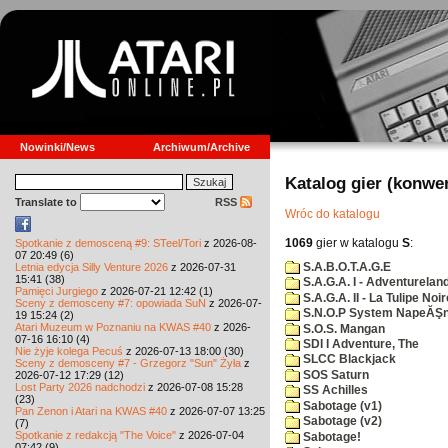
Nowinki/News
Archiwum/Archive
Katalog gier (konwe
Translate to
RSS
Wróc do katalogu
1069
gier w katalogu
S
:
Spotkanie z demosceną #9: STeel/Tori
z 2026-08-
07 20:49 (6)
S.A.B.O.T.A.G.E
Letnia edycja Silly Venture 2026
z 2026-07-31
15:41 (38)
S.A.G.A. I - Adventurelan
Pamięci Jurgiego
z 2026-07-21 12:42 (1)
S.A.G.A. II - La Tulipe Noir
Sceny z demosceny #7: opowiada SuN
z 2026-07-
S.N.O.P System NapeĂŞn
19 15:24 (2)
Atari Muzeum w Poznaniu na KWAS #40
z 2026-
S.O.S. Mangan
07-16 16:10 (4)
SDI I Adventure, The
Nie żyje kolega Pecuś
z 2026-07-13 18:00 (30)
SLCC Blackjack
Sceny z demosceny #7 - Grzegorz "Sun" Żyła
z
SOS Saturn
2026-07-12 17:29 (12)
Lost Party 2026 nadchodzi
z 2026-07-08 15:28
SS Achilles
(23)
Sabotage (v1)
Pan Zenon i Atari na KWAS #40
z 2026-07-07 13:25
Sabotage (v2)
(7)
Spotkanie z redakcją "The Voice"
z 2026-07-04
Sabotage!
07:42 (9)