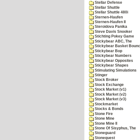
Stellar Defense
Stellar Shuttle
Stellar Shuttle 480i
Sternen-Haufen
Sternen-Haufen II
Steroidova Panika
Steve Davis Snooker
Stichting Pokey Game
Stickybear ABC, The
Stickybear Basket Boun
Stickybear Bop
Stickybear Numbers
Stickybear Opposites
Stickybear Shapes
Stimulating Simulations
Stinger
Stock Broker
Stock Exchange
Stock Market (v1)
Stock Market (v2)
Stock Market (v3)
Stockmarket
Stocks & Bonds
Stone Fire
Stone Mine
Stone Mine II
Stone Of Sisyphus, The
Stoneguard
Stonequest