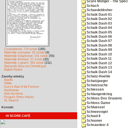
Scare Monger - The Specia
Schach
Schaedeldreher
Schaik Dash 01
Schaik Dash 02
Schaik Dash 03
Schaik Dash 04
Schaik Dash 05
Schaik Dash 06
Schaik Dash 07
Schaik Dash 08
Czasopisma: 714 sztuk
(185)
Schaik Dash 09
Materiały scenowe: 32 sztuki
(9)
Schaik Dash 10
Materiały książkowe: 141 sztuk
(55)
Schaik Dash 11
Materiały firmowe: 27 sztuk
(20)
Materiały o grach: 351 sztuk
(211)
Schaik Dash 12
Spiżarnia Voya na Chomikuj.pl
Schaik Dash 13
Bajtek Redux
Schaik Dash 14
Zasoby wiedzy
Schatz-Hoehle
Atariki
Schatzjaeger
XWiki
Schatzsuche
Gury's Atari 8-bit Forever
Schiessen
Atarimania
Atari Archives
Schlangenkrieg
Drygol's Retro Hacks
Schloss Des Grauens
XL Search
Schloss Game
Kontakt
Schluessel
Schneevogel
HI SCORE CAFÉ
School II
Schooner
Schraenker 4