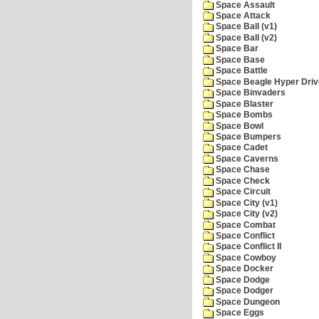
Space Assault
Space Attack
Space Ball (v1)
Space Ball (v2)
Space Bar
Space Base
Space Battle
Space Beagle Hyper Driv
Space Binvaders
Space Blaster
Space Bombs
Space Bowl
Space Bumpers
Space Cadet
Space Caverns
Space Chase
Space Check
Space Circuit
Space City (v1)
Space City (v2)
Space Combat
Space Conflict
Space Conflict II
Space Cowboy
Space Docker
Space Dodge
Space Dodger
Space Dungeon
Space Eggs