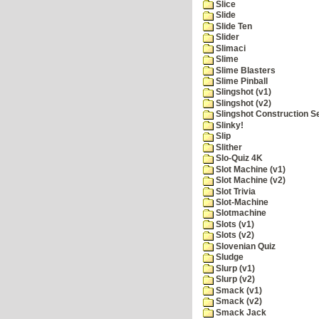
Slice
Slide
Slide Ten
Slider
Slimaci
Slime
Slime Blasters
Slime Pinball
Slingshot (v1)
Slingshot (v2)
Slingshot Construction S
Slinky!
Slip
Slither
Slo-Quiz 4K
Slot Machine (v1)
Slot Machine (v2)
Slot Trivia
Slot-Machine
Slotmachine
Slots (v1)
Slots (v2)
Slovenian Quiz
Sludge
Slurp (v1)
Slurp (v2)
Smack (v1)
Smack (v2)
Smack Jack