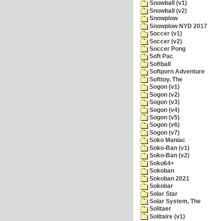
Snowball (v1)
Snowball (v2)
Snowplow
Snowplow NYD 2017
Soccer (v1)
Soccer (v2)
Soccer Pong
Soft Pac
Softball
Softporn Adventure
Softtoy, The
Sogon (v1)
Sogon (v2)
Sogon (v3)
Sogon (v4)
Sogon (v5)
Sogon (v6)
Sogon (v7)
Soko Maniac
Soko-Ban (v1)
Soko-Ban (v2)
Soko64+
Sokoban
Sokoban 2021
Sokobar
Solar Star
Solar System, The
Solitaer
Solitaire (v1)