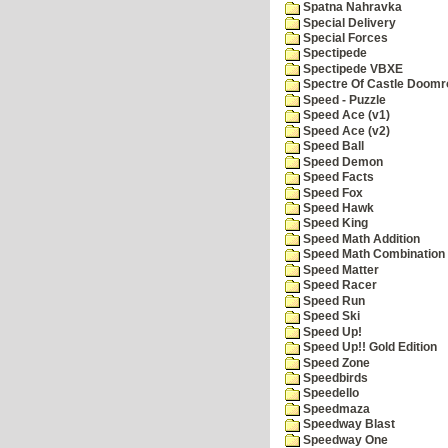
Spatna Nahravka
Special Delivery
Special Forces
Spectipede
Spectipede VBXE
Spectre Of Castle Doomr
Speed - Puzzle
Speed Ace (v1)
Speed Ace (v2)
Speed Ball
Speed Demon
Speed Facts
Speed Fox
Speed Hawk
Speed King
Speed Math Addition
Speed Math Combination
Speed Matter
Speed Racer
Speed Run
Speed Ski
Speed Up!
Speed Up!! Gold Edition
Speed Zone
Speedbirds
Speedello
Speedmaza
Speedway Blast
Speedway One