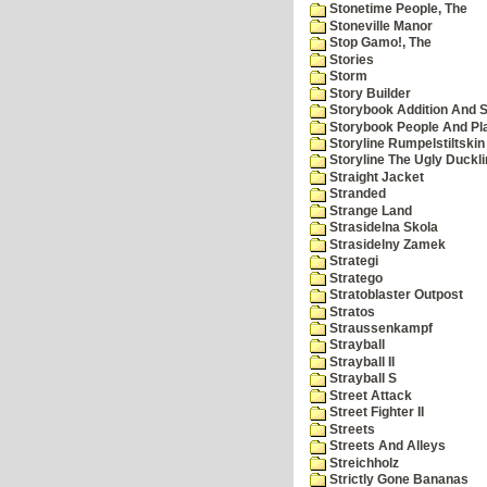
Stonetime People, The
Stoneville Manor
Stop Gamo!, The
Stories
Storm
Story Builder
Storybook Addition And S
Storybook People And Pl
Storyline Rumpelstiltskin
Storyline The Ugly Duckl
Straight Jacket
Stranded
Strange Land
Strasidelna Skola
Strasidelny Zamek
Strategi
Stratego
Stratoblaster Outpost
Stratos
Straussenkampf
Strayball
Strayball II
Strayball S
Street Attack
Street Fighter II
Streets
Streets And Alleys
Streichholz
Strictly Gone Bananas