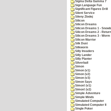
Sigma Delta Gamma 7
Sign Language Fun
Significant Figures Drill
Silent Service
Sileny Zlodej
Silicon
Silicon Dreams
Silicon Dreams 1 - Snowb
Silicon Dreams 2 - Retur
Silicon Dreams 3 - Worm 
Silicon Warrior
Silk Dust
Silkworm
Silly Invaders
Silly Lander
Silly Planter
Silverball
Simon
Simon (v1)
Simon (v2)
Simon (v3)
Simon Says
Simon! (v1)
Simon! (v2)
Simple Adventure
Simple Minds
Simulated Computer
Simulated Computer II
Single Poker