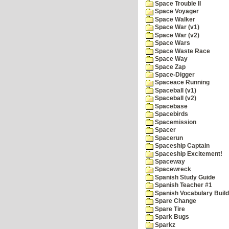
Space Trouble II
Space Voyager
Space Walker
Space War (v1)
Space War (v2)
Space Wars
Space Waste Race
Space Way
Space Zap
Space-Digger
Spaceace Running
Spaceball (v1)
Spaceball (v2)
Spacebase
Spacebirds
Spacemission
Spacer
Spacerun
Spaceship Captain
Spaceship Excitement!
Spaceway
Spacewreck
Spanish Study Guide
Spanish Teacher #1
Spanish Vocabulary Build
Spare Change
Spare Tire
Spark Bugs
Sparkz