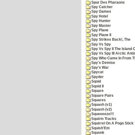
Spur Des Pharaons
Spy Catcher
Spy Games
Spy Hotel
Spy Hunter
Spy Master
Spy Plane
Spy Plane II
Spy Strikes Back!, The
Spy Vs Spy
Spy Vs Spy II The Island 
Spy Vs Spy III Arctic Anti
Spy Who Came In From T
Spy's Demise
Spy's War
Spycat
Spyder
Sqoid
Sqoid II
Square
Square Pairs
Squares
Squash (v1)
Squash (v2)
Squeeeeze!!!
Squirm Tracks
Squirrel On A Pogo Stick
Squish'Em
Squonk