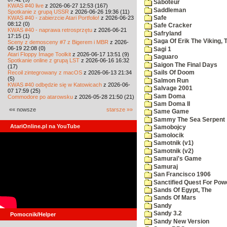
Saboteur
KWAS #40 live
z 2026-06-27 12:53 (167)
Saddleman
Spotkanie z grupą USSR
z 2026-06-26 19:36 (11)
KWAS #40 - zabierzcie Atari Portfolio!
z 2026-06-23
Safe
08:12 (0)
Safe Cracker
KWAS #40 - naprawa retrosprzętu
z 2026-06-21
Safryland
17:15 (1)
Saga Of Erik The Viking, 
Sceny z demosceny #7 z Bigerem i MBR
z 2026-
06-19 22:08 (0)
Sagi 1
Atari Floppy Image Toolkit
z 2026-06-17 13:51 (9)
Saguaro
Spotkanie online z grupą LST
z 2026-06-16 16:32
Saigon The Final Days
(17)
Recoil zintegrowany z macOS
z 2026-06-13 21:34
Sails Of Doom
(5)
Salmon Run
KWAS #40 odbędzie się w Katowicach
z 2026-06-
Salvage 2001
07 17:59 (25)
Sam Doma
Commodore po atarowsku
z 2026-05-28 21:50 (21)
Sam Doma II
«« nowsze
starsze »»
Same Game
Sammy The Sea Serpent
AtariOnline.pl na YouTube
Samobojcy
Samolocik
Samotnik (v1)
Samotnik (v2)
Samurai's Game
Samuraj
San Francisco 1906
Sanctified Quest For Pow
Sands Of Egypt, The
Sands Of Mars
Sandy
Sandy 3.2
Pomocnik/Helper
Sandy New Version