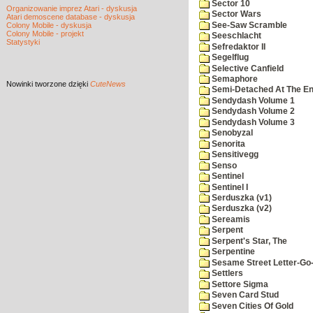
Sector 10
Organizowanie imprez Atari - dyskusja
Sector Wars
Atari demoscene database - dyskusja
See-Saw Scramble
Colony Mobile - dyskusja
Colony Mobile - projekt
Seeschlacht
Statystyki
Sefredaktor II
Segelflug
Selective Canfield
Semaphore
Nowinki
tworzone dzięki
CuteNews
Semi-Detached At The End
Sendydash Volume 1
Sendydash Volume 2
Sendydash Volume 3
Senobyzal
Senorita
Sensitivegg
Senso
Sentinel
Sentinel I
Serduszka (v1)
Serduszka (v2)
Sereamis
Serpent
Serpent's Star, The
Serpentine
Sesame Street Letter-Go
Settlers
Settore Sigma
Seven Card Stud
Seven Cities Of Gold