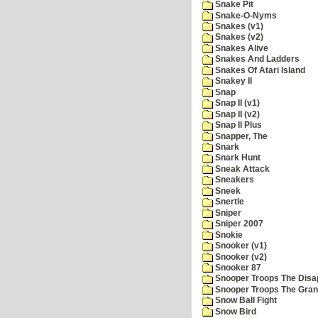
Snake Pit
Snake-O-Nyms
Snakes (v1)
Snakes (v2)
Snakes Alive
Snakes And Ladders
Snakes Of Atari Island
Snakey II
Snap
Snap II (v1)
Snap II (v2)
Snap II Plus
Snapper, The
Snark
Snark Hunt
Sneak Attack
Sneakers
Sneek
Snertle
Sniper
Sniper 2007
Snokie
Snooker (v1)
Snooker (v2)
Snooker 87
Snooper Troops The Disa
Snooper Troops The Grani
Snow Ball Fight
Snow Bird