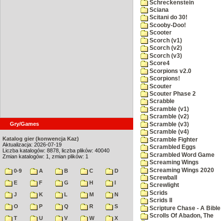
Schreckenstein
Sciana
Scitani do 30!
Scooby-Doo!
Scooter
Scorch (v1)
Scorch (v2)
Scorch (v3)
Score4
Scorpions v2.0
Scorpions!
Scouter
Scouter Phase 2
Scrabble
Scramble (v1)
Scramble (v2)
Gry/Games
Scramble (v3)
Scramble (v4)
Katalog gier (konwencja Kaz)
Scramble Fighter
Aktualizacja: 2026-07-19
Scrambled Eggs
Liczba katalogów: 8878, liczba plików: 40040
Scrambled Word Game
Zmian katalogów: 1, zmian plików: 1
Screaming Wings
Screaming Wings 2020
0-9
A
B
C
D
Screwball
E
F
G
H
I
Screwlight
Scrids
J
K
L
M
N
Scrids II
O
P
Q
R
S
Scripture Chase - A Bible
Scrolls Of Abadon, The
T
U
V
W
X