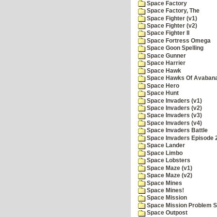
Space Factory
Space Factory, The
Space Fighter (v1)
Space Fighter (v2)
Space Fighter II
Space Fortress Omega
Space Goon Spelling
Space Gunner
Space Harrier
Space Hawk
Space Hawks Of Avabana
Space Hero
Space Hunt
Space Invaders (v1)
Space Invaders (v2)
Space Invaders (v3)
Space Invaders (v4)
Space Invaders Battle
Space Invaders Episode 
Space Lander
Space Limbo
Space Lobsters
Space Maze (v1)
Space Maze (v2)
Space Mines
Space Mines!
Space Mission
Space Mission Problem S
Space Outpost