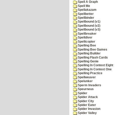
Spell A Graph
Spell Me
Spellakazam
Spellbetter
Spellbinder
Spellbound (v1)
Spellbound (v2)
Spellbound (v3)
Spellbreaker
Spelldiver
Spellicopter
Spelling Bee
Spelling Bee Games
Spelling Builder
Spelling Flash Cards
Spelling Genie
Spelling In Context Eight
Spelling In Context One
Spelling Practice
Spellweaver
Spelunker
Sperm Invaders
Speurneus
Spider
Spider Attack
Spider City
Spider Eater
Spider Invasion
Spider Valley