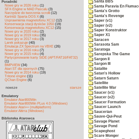
Santa BBS
Poradniki
Nowe gry w 2026 roku
(1)
Santa Paravia En Fiumac
SFX-Engine w MAD Pascalu
(3)
Santa's Grotto
Narzędzie do tworzenia scrolli
(12)
Santa's Revenge
Kartridż Sparta DOS X
(6)
Usprawnienia magnetofonu XC12
(12)
Saper (v1)
Konserwacja stacji dysków 1050
(19)
Saper (v2)
Konserwacja magnetofonu XC12
(15)
Saper Konstruktor
Nowe gry w 2020 roku
(2)
Saper X1
Nowe gry w 2019 roku
(35)
Nowe gry w 2017 roku
(3)
Saracen
Larek pokazuje
(40)
Sarasota Sam
Emulacja ZX Spectrum na VBXE
(26)
Saratoga
Nowe gry w 2016 roku
(7)
Nowe gry w 2015 roku
(4)
Sarepska The Game
Partycjonowanie karty SIDE (APT/FAT16/FAT32)
Sargon II
(1)
Sargon III
BMPVIEW
(34)
Satalite
Atari ST dla opornych
(75)
Nowe gry w 2014 roku
(19)
Satan's Hollow
Tritone engine
(11)
Satarn Saturn
QChan Engine
(6)
Satellite
nowsze
starsze
Satellite War
Saucer (v1)
Emulatory
Saucer (v2)
Emulator Atari800Win
Saucer Formation
Emulator Atari800Win PLus 4.0 (Windows)
Saucer Launch
Emulator Atari++ (multiplatform)
Emulator Altirra (Windows)
Saucerian
Sauve-Qui-Peut
Biblioteka Atarowca
Savage Planet
Savage Pond
Scapeghost
Scare Monger