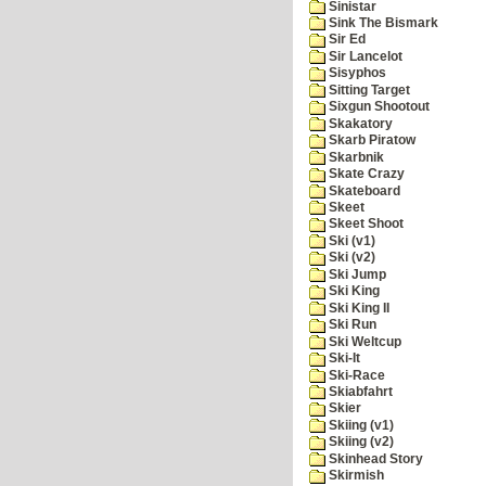
Sinistar
Sink The Bismark
Sir Ed
Sir Lancelot
Sisyphos
Sitting Target
Sixgun Shootout
Skakatory
Skarb Piratow
Skarbnik
Skate Crazy
Skateboard
Skeet
Skeet Shoot
Ski (v1)
Ski (v2)
Ski Jump
Ski King
Ski King II
Ski Run
Ski Weltcup
Ski-It
Ski-Race
Skiabfahrt
Skier
Skiing (v1)
Skiing (v2)
Skinhead Story
Skirmish