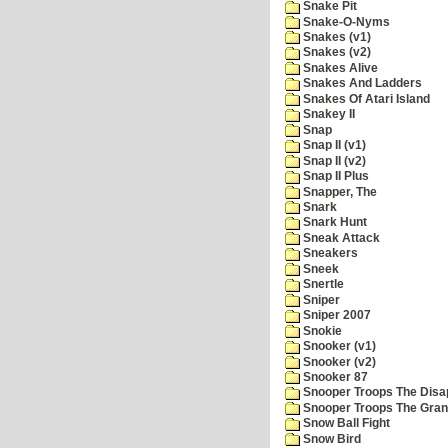
Snake Pit
Snake-O-Nyms
Snakes (v1)
Snakes (v2)
Snakes Alive
Snakes And Ladders
Snakes Of Atari Island
Snakey II
Snap
Snap II (v1)
Snap II (v2)
Snap II Plus
Snapper, The
Snark
Snark Hunt
Sneak Attack
Sneakers
Sneek
Snertle
Sniper
Sniper 2007
Snokie
Snooker (v1)
Snooker (v2)
Snooker 87
Snooper Troops The Disa
Snooper Troops The Grani
Snow Ball Fight
Snow Bird