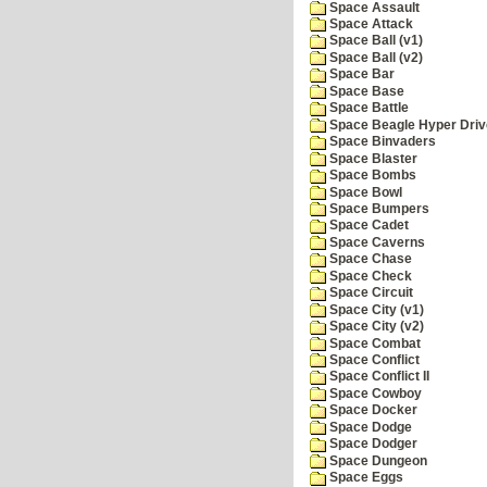
Space Assault
Space Attack
Space Ball (v1)
Space Ball (v2)
Space Bar
Space Base
Space Battle
Space Beagle Hyper Driv
Space Binvaders
Space Blaster
Space Bombs
Space Bowl
Space Bumpers
Space Cadet
Space Caverns
Space Chase
Space Check
Space Circuit
Space City (v1)
Space City (v2)
Space Combat
Space Conflict
Space Conflict II
Space Cowboy
Space Docker
Space Dodge
Space Dodger
Space Dungeon
Space Eggs