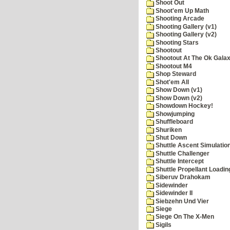
Shoot Out
Shoot'em Up Math
Shooting Arcade
Shooting Gallery (v1)
Shooting Gallery (v2)
Shooting Stars
Shootout
Shootout At The Ok Gala
Shootout M4
Shop Steward
Shot'em All
Show Down (v1)
Show Down (v2)
Showdown Hockey!
Showjumping
Shuffleboard
Shuriken
Shut Down
Shuttle Ascent Simulatio
Shuttle Challenger
Shuttle Intercept
Shuttle Propellant Loadin
Siberuv Drahokam
Sidewinder
Sidewinder II
Siebzehn Und Vier
Siege
Siege On The X-Men
Sigils