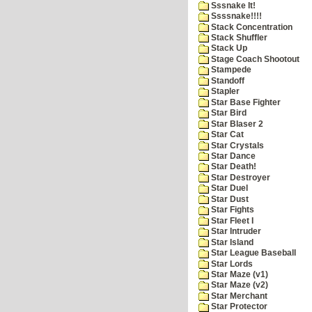
Sssnake It!
Ssssnake!!!!
Stack Concentration
Stack Shuffler
Stack Up
Stage Coach Shootout
Stampede
Standoff
Stapler
Star Base Fighter
Star Bird
Star Blaser 2
Star Cat
Star Crystals
Star Dance
Star Death!
Star Destroyer
Star Duel
Star Dust
Star Fights
Star Fleet I
Star Intruder
Star Island
Star League Baseball
Star Lords
Star Maze (v1)
Star Maze (v2)
Star Merchant
Star Protector