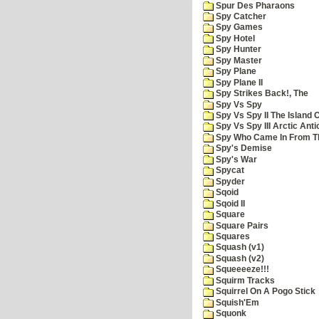
Spur Des Pharaons
Spy Catcher
Spy Games
Spy Hotel
Spy Hunter
Spy Master
Spy Plane
Spy Plane II
Spy Strikes Back!, The
Spy Vs Spy
Spy Vs Spy II The Island 
Spy Vs Spy III Arctic Anti
Spy Who Came In From T
Spy's Demise
Spy's War
Spycat
Spyder
Sqoid
Sqoid II
Square
Square Pairs
Squares
Squash (v1)
Squash (v2)
Squeeeeze!!!
Squirm Tracks
Squirrel On A Pogo Stick
Squish'Em
Squonk