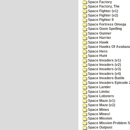
Space Factory
Space Factory, The
Space Fighter (v1)
Space Fighter (v2)
Space Fighter II
Space Fortress Omega
Space Goon Spelling
Space Gunner
Space Harrier
Space Hawk
Space Hawks Of Avabana
Space Hero
Space Hunt
Space Invaders (v1)
Space Invaders (v2)
Space Invaders (v3)
Space Invaders (v4)
Space Invaders Battle
Space Invaders Episode 
Space Lander
Space Limbo
Space Lobsters
Space Maze (v1)
Space Maze (v2)
Space Mines
Space Mines!
Space Mission
Space Mission Problem S
Space Outpost