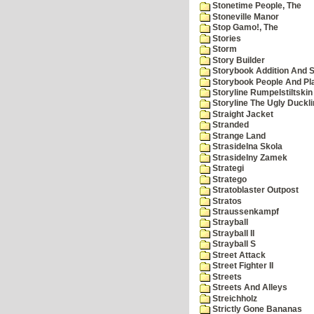
Stonetime People, The
Stoneville Manor
Stop Gamo!, The
Stories
Storm
Story Builder
Storybook Addition And S
Storybook People And Pl
Storyline Rumpelstiltskin
Storyline The Ugly Duckl
Straight Jacket
Stranded
Strange Land
Strasidelna Skola
Strasidelny Zamek
Strategi
Stratego
Stratoblaster Outpost
Stratos
Straussenkampf
Strayball
Strayball II
Strayball S
Street Attack
Street Fighter II
Streets
Streets And Alleys
Streichholz
Strictly Gone Bananas