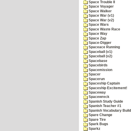
Space Trouble II
Space Voyager
Space Walker
Space War (v1)
Space War (v2)
Space Wars
Space Waste Race
Space Way
Space Zap
Space-Digger
Spaceace Running
Spaceball (v1)
Spaceball (v2)
Spacebase
Spacebirds
Spacemission
Spacer
Spacerun
Spaceship Captain
Spaceship Excitement!
Spaceway
Spacewreck
Spanish Study Guide
Spanish Teacher #1
Spanish Vocabulary Build
Spare Change
Spare Tire
Spark Bugs
Sparkz