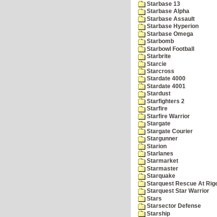
Starbase 13
Starbase Alpha
Starbase Assault
Starbase Hyperion
Starbase Omega
Starbomb
Starbowl Football
Starbrite
Starcie
Starcross
Stardate 4000
Stardate 4001
Stardust
Starfighters 2
Starfire
Starfire Warrior
Stargate
Stargate Courier
Stargunner
Starion
Starlanes
Starmarket
Starmaster
Starquake
Starquest Rescue At Rige
Starquest Star Warrior
Stars
Starsector Defense
Starship