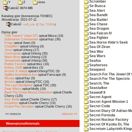
Scromber
Y
Z
inne
Se Busca
Całość 3074 MB
Sea Alert
Sea Bandit
Katalog gier (konwencja TOSEC)
Aktualizacja: 2021-07-11
Sea Battle!
Całość
,
Sea Chase
md5
sha
(
7-Zip
,
TUGZip
)
Sea Dragon
Opisy gier
Sea Falcon IV
"Old Towers" (Atari ST)
opisał Misza (19)
Sea Fighter
Submarine Commander
opisał Kaz (36)
Sea Horse Hide'n Seek
Frogs
opisał Xeen (0)
Choplifter!
opisał Urborg (0)
Sea Of Zirun
Joust
opisał Urborg (17)
Sea War
Commando
opisał Urborg (35)
Sea Wars
Mario Bros
opisał Urborg (13)
Xenophobe
opisał Urborg (36)
Seafox
Robbo Forever
opisał tbxx (16)
Seahorses
Kolony 2106
opisał tbxx (3)
Seaquest
Archon II: Adept
opisał Urborg/TDC (9)
Search For The Jewel Of 
Spitfire Ace/Hellcat Ace
opisał Farscape (9)
Wyspa
opisał Kaz (9)
Search For The Spectrix
Archon
opisał Urborg/TDC (16)
Search, The
The Last Starfighter
opisał TDC (30)
Seastalker
Dwie Wieże
opisał Muffy (19)
Basil The Great Mouse Detective
opisał Charlie
Seawolf II
Cherry (125)
Secret Agent
Inny Świat
opisał Charlie Cherry (17)
Secret Agent Mission 1
Inspektor
opisał Charlie Cherry (19)
Secret Code
Grand Prix Simulator
opisał Charlie Cherry (16)
Secret Diary Of Adrian Mo
«« nowsze
starsze »»
Secret Formula
Secret Nuclear Factory
Wewnętrzne/Internals
Secret Of Kyobu Di, The
Secretum Labyrinth King