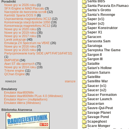
Santa BBS
Poradniki
Nowe gry w 2026 roku
(1)
Santa Paravia En Fiumac
SFX-Engine w MAD Pascalu
(3)
Santa's Grotto
Narzędzie do tworzenia scrolli
(12)
Santa's Revenge
Kartridż Sparta DOS X
(6)
Usprawnienia magnetofonu XC12
(12)
Saper (v1)
Konserwacja stacji dysków 1050
(19)
Saper (v2)
Konserwacja magnetofonu XC12
(15)
Saper Konstruktor
Nowe gry w 2020 roku
(2)
Saper X1
Nowe gry w 2019 roku
(35)
Nowe gry w 2017 roku
(3)
Saracen
Larek pokazuje
(40)
Sarasota Sam
Emulacja ZX Spectrum na VBXE
(26)
Saratoga
Nowe gry w 2016 roku
(7)
Nowe gry w 2015 roku
(4)
Sarepska The Game
Partycjonowanie karty SIDE (APT/FAT16/FAT32)
Sargon II
(1)
Sargon III
BMPVIEW
(34)
Satalite
Atari ST dla opornych
(75)
Nowe gry w 2014 roku
(19)
Satan's Hollow
Tritone engine
(11)
Satarn Saturn
QChan Engine
(6)
Satellite
nowsze
starsze
Satellite War
Saucer (v1)
Emulatory
Saucer (v2)
Emulator Atari800Win
Saucer Formation
Emulator Atari800Win PLus 4.0 (Windows)
Saucer Launch
Emulator Atari++ (multiplatform)
Emulator Altirra (Windows)
Saucerian
Sauve-Qui-Peut
Biblioteka Atarowca
Savage Planet
Savage Pond
Scapeghost
Scare Monger