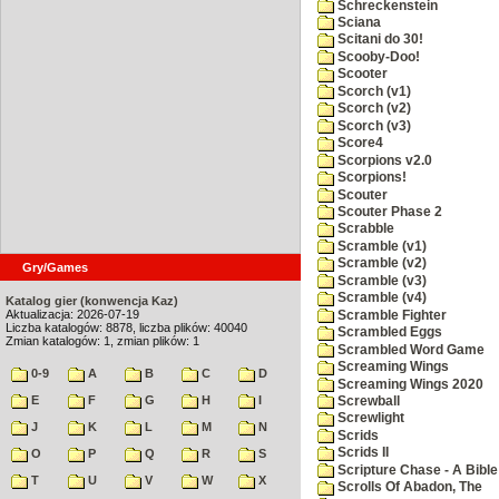
Schreckenstein
Sciana
Scitani do 30!
Scooby-Doo!
Scooter
Scorch (v1)
Scorch (v2)
Scorch (v3)
Score4
Scorpions v2.0
Scorpions!
Scouter
Scouter Phase 2
Scrabble
Scramble (v1)
Scramble (v2)
Gry/Games
Scramble (v3)
Scramble (v4)
Katalog gier (konwencja Kaz)
Aktualizacja: 2026-07-19
Scramble Fighter
Liczba katalogów: 8878, liczba plików: 40040
Scrambled Eggs
Zmian katalogów: 1, zmian plików: 1
Scrambled Word Game
Screaming Wings
0-9
A
B
C
D
Screaming Wings 2020
E
F
G
H
I
Screwball
Screwlight
J
K
L
M
N
Scrids
Scrids II
O
P
Q
R
S
Scripture Chase - A Bible
T
U
V
W
X
Scrolls Of Abadon, The