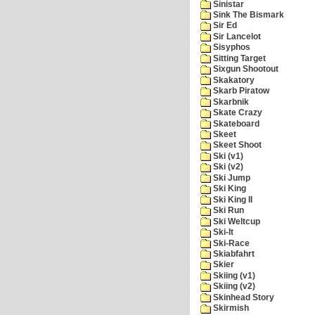
Sinistar
Sink The Bismark
Sir Ed
Sir Lancelot
Sisyphos
Sitting Target
Sixgun Shootout
Skakatory
Skarb Piratow
Skarbnik
Skate Crazy
Skateboard
Skeet
Skeet Shoot
Ski (v1)
Ski (v2)
Ski Jump
Ski King
Ski King II
Ski Run
Ski Weltcup
Ski-It
Ski-Race
Skiabfahrt
Skier
Skiing (v1)
Skiing (v2)
Skinhead Story
Skirmish