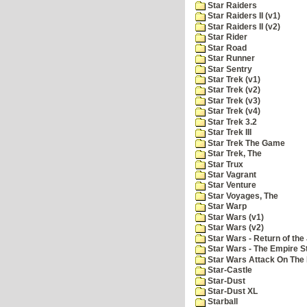
Star Raiders
Star Raiders II (v1)
Star Raiders II (v2)
Star Rider
Star Road
Star Runner
Star Sentry
Star Trek (v1)
Star Trek (v2)
Star Trek (v3)
Star Trek (v4)
Star Trek 3.2
Star Trek III
Star Trek The Game
Star Trek, The
Star Trux
Star Vagrant
Star Venture
Star Voyages, The
Star Warp
Star Wars (v1)
Star Wars (v2)
Star Wars - Return of the 
Star Wars - The Empire S
Star Wars Attack On The 
Star-Castle
Star-Dust
Star-Dust XL
Starball