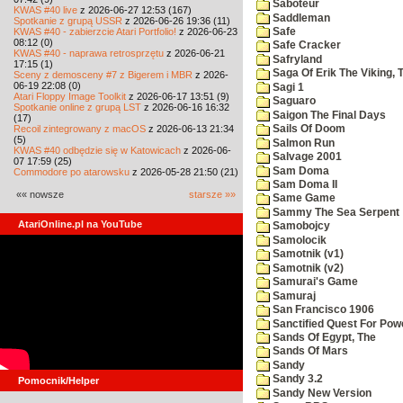
Saboteur
KWAS #40 live
z 2026-06-27 12:53 (167)
Saddleman
Spotkanie z grupą USSR
z 2026-06-26 19:36 (11)
KWAS #40 - zabierzcie Atari Portfolio!
z 2026-06-23
Safe
08:12 (0)
Safe Cracker
KWAS #40 - naprawa retrosprzętu
z 2026-06-21
Safryland
17:15 (1)
Saga Of Erik The Viking, 
Sceny z demosceny #7 z Bigerem i MBR
z 2026-
06-19 22:08 (0)
Sagi 1
Atari Floppy Image Toolkit
z 2026-06-17 13:51 (9)
Saguaro
Spotkanie online z grupą LST
z 2026-06-16 16:32
Saigon The Final Days
(17)
Recoil zintegrowany z macOS
z 2026-06-13 21:34
Sails Of Doom
(5)
Salmon Run
KWAS #40 odbędzie się w Katowicach
z 2026-06-
Salvage 2001
07 17:59 (25)
Sam Doma
Commodore po atarowsku
z 2026-05-28 21:50 (21)
Sam Doma II
«« nowsze
starsze »»
Same Game
Sammy The Sea Serpent
AtariOnline.pl na YouTube
Samobojcy
Samolocik
Samotnik (v1)
Samotnik (v2)
Samurai's Game
Samuraj
San Francisco 1906
Sanctified Quest For Pow
Sands Of Egypt, The
Sands Of Mars
Sandy
Sandy 3.2
Pomocnik/Helper
Sandy New Version