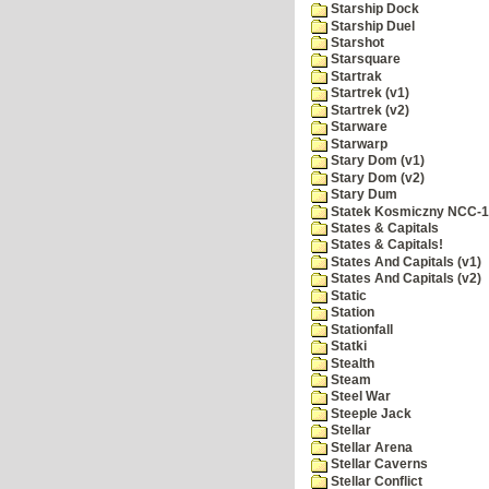
Starship Dock
Starship Duel
Starshot
Starsquare
Startrak
Startrek (v1)
Startrek (v2)
Starware
Starwarp
Stary Dom (v1)
Stary Dom (v2)
Stary Dum
Statek Kosmiczny NCC-
States & Capitals
States & Capitals!
States And Capitals (v1)
States And Capitals (v2)
Static
Station
Stationfall
Statki
Stealth
Steam
Steel War
Steeple Jack
Stellar
Stellar Arena
Stellar Caverns
Stellar Conflict