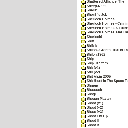
Shattered Alliance, The
Sheep-Race
Sheriff
Sheriff's Job
Sherlock Holmes
Sherlock Holmes - Crimin
Sherlock Holmes A Lukos
Sherlock Holmes And The
Sherlock!
Shift
Shift It
Shiloh - Grant's Trial In T
Shiloh 1862
Ship
Ship Of Stars
Shit (v1)
Shit (v2)
Shit Alpin 2005
Shit Head In The Space T
Shmup
Shoggoth
Shogi
Shogun Master
Shoot (v1)
Shoot (v2)
Shoot (v3)
Shoot Em Up
Shoot II
Shoot It