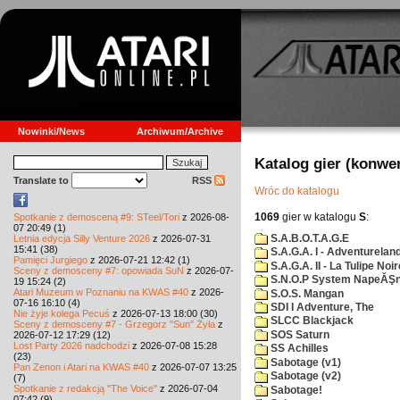
Nowinki/News
Archiwum/Archive
Katalog gier (konwe
Translate to
RSS
Wróc do katalogu
1069
gier w katalogu
S
:
Spotkanie z demosceną #9: STeel/Tori
z 2026-08-
07 20:49 (1)
S.A.B.O.T.A.G.E
Letnia edycja Silly Venture 2026
z 2026-07-31
15:41 (38)
S.A.G.A. I - Adventurelan
Pamięci Jurgiego
z 2026-07-21 12:42 (1)
S.A.G.A. II - La Tulipe Noir
Sceny z demosceny #7: opowiada SuN
z 2026-07-
S.N.O.P System NapeĂŞn
19 15:24 (2)
Atari Muzeum w Poznaniu na KWAS #40
z 2026-
S.O.S. Mangan
07-16 16:10 (4)
SDI I Adventure, The
Nie żyje kolega Pecuś
z 2026-07-13 18:00 (30)
SLCC Blackjack
Sceny z demosceny #7 - Grzegorz "Sun" Żyła
z
SOS Saturn
2026-07-12 17:29 (12)
Lost Party 2026 nadchodzi
z 2026-07-08 15:28
SS Achilles
(23)
Sabotage (v1)
Pan Zenon i Atari na KWAS #40
z 2026-07-07 13:25
Sabotage (v2)
(7)
Spotkanie z redakcją "The Voice"
z 2026-07-04
Sabotage!
07:42 (9)