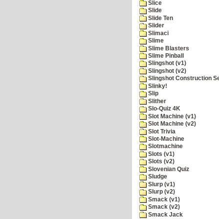
Slice
Slide
Slide Ten
Slider
Slimaci
Slime
Slime Blasters
Slime Pinball
Slingshot (v1)
Slingshot (v2)
Slingshot Construction S
Slinky!
Slip
Slither
Slo-Quiz 4K
Slot Machine (v1)
Slot Machine (v2)
Slot Trivia
Slot-Machine
Slotmachine
Slots (v1)
Slots (v2)
Slovenian Quiz
Sludge
Slurp (v1)
Slurp (v2)
Smack (v1)
Smack (v2)
Smack Jack