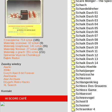
Scare Monger - The Specia
Schach
Schaedeldreher
Schaik Dash 01
Schaik Dash 02
Schaik Dash 03
Schaik Dash 04
Schaik Dash 05
Schaik Dash 06
Schaik Dash 07
Schaik Dash 08
Czasopisma: 714 sztuk
(185)
Materiały scenowe: 32 sztuki
(9)
Schaik Dash 09
Materiały książkowe: 141 sztuk
(55)
Schaik Dash 10
Materiały firmowe: 27 sztuk
(20)
Schaik Dash 11
Materiały o grach: 351 sztuk
(211)
Spiżarnia Voya na Chomikuj.pl
Schaik Dash 12
Bajtek Redux
Schaik Dash 13
Schaik Dash 14
Zasoby wiedzy
Schatz-Hoehle
Atariki
XWiki
Schatzjaeger
Gury's Atari 8-bit Forever
Schatzsuche
Atarimania
Schiessen
Atari Archives
Drygol's Retro Hacks
Schlangenkrieg
XL Search
Schloss Des Grauens
Schloss Game
Kontakt
Schluessel
Schneevogel
HI SCORE CAFÉ
School II
Schooner
Schraenker 4