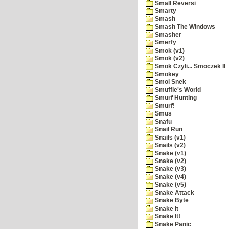
Small Reversi
Smarty
Smash
Smash The Windows
Smasher
Smerfy
Smok (v1)
Smok (v2)
Smok Czyli... Smoczek II
Smokey
Smol Snek
Smuffie's World
Smurf Hunting
Smurf!
Smus
Snafu
Snail Run
Snails (v1)
Snails (v2)
Snake (v1)
Snake (v2)
Snake (v3)
Snake (v4)
Snake (v5)
Snake Attack
Snake Byte
Snake It
Snake It!
Snake Panic