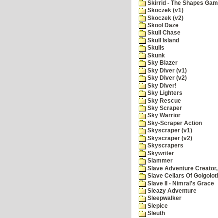
Skirrid - The Shapes Ga
Skoczek (v1)
Skoczek (v2)
Skool Daze
Skull Chase
Skull Island
Skulls
Skunk
Sky Blazer
Sky Diver (v1)
Sky Diver (v2)
Sky Diver!
Sky Lighters
Sky Rescue
Sky Scraper
Sky Warrior
Sky-Scraper Action
Skyscraper (v1)
Skyscraper (v2)
Skyscrapers
Skywriter
Slammer
Slave Adventure Creator,
Slave Cellars Of Golgolot
Slave II - Nimral's Grace
Sleazy Adventure
Sleepwalker
Slepice
Sleuth