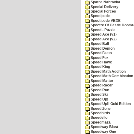
Spatna Nahravka
Special Delivery
Special Forces
Spectipede
Spectipede VBXE
Spectre Of Castle Doomr
Speed - Puzzle
Speed Ace (v1)
Speed Ace (v2)
Speed Ball
Speed Demon
Speed Facts
Speed Fox
Speed Hawk
Speed King
Speed Math Addition
Speed Math Combination
Speed Matter
Speed Racer
Speed Run
Speed Ski
Speed Up!
Speed Up!! Gold Edition
Speed Zone
Speedbirds
Speedello
Speedmaza
Speedway Blast
Speedway One