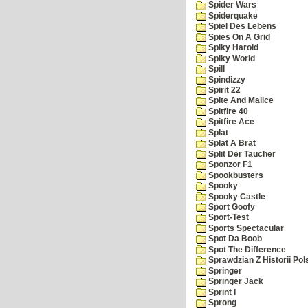
Spider Wars
Spiderquake
Spiel Des Lebens
Spies On A Grid
Spiky Harold
Spiky World
Spill
Spindizzy
Spirit 22
Spite And Malice
Spitfire 40
Spitfire Ace
Splat
Splat A Brat
Split Der Taucher
Sponzor F1
Spookbusters
Spooky
Spooky Castle
Sport Goofy
Sport-Test
Sports Spectacular
Spot Da Boob
Spot The Difference
Sprawdzian Z Historii Pol
Springer
Springer Jack
Sprint I
Sprong