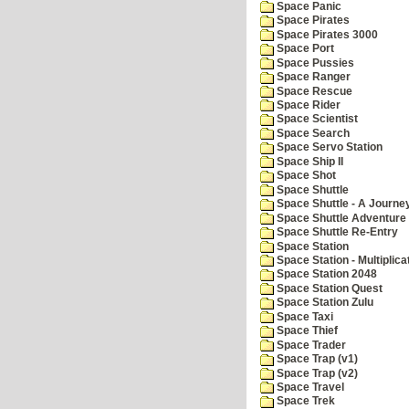
Space Panic
Space Pirates
Space Pirates 3000
Space Port
Space Pussies
Space Ranger
Space Rescue
Space Rider
Space Scientist
Space Search
Space Servo Station
Space Ship II
Space Shot
Space Shuttle
Space Shuttle - A Journe
Space Shuttle Adventure
Space Shuttle Re-Entry
Space Station
Space Station - Multiplica
Space Station 2048
Space Station Quest
Space Station Zulu
Space Taxi
Space Thief
Space Trader
Space Trap (v1)
Space Trap (v2)
Space Travel
Space Trek