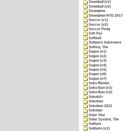
Snowball (v1)
Snowball (v2)
Snowplow
Snowplow NYD 2017
Soccer (v1)
Soccer (v2)
Soccer Pong
Soft Pac
Softball
Softporn Adventure
Softtoy, The
Sogon (v1)
Sogon (v2)
Sogon (v3)
Sogon (v4)
Sogon (v5)
Sogon (v6)
Sogon (v7)
Soko Maniac
Soko-Ban (v1)
Soko-Ban (v2)
Soko64+
Sokoban
Sokoban 2021
Sokobar
Solar Star
Solar System, The
Solitaer
Solitaire (v1)