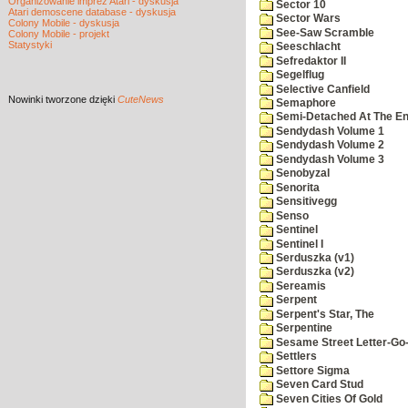
Organizowanie imprez Atari - dyskusja
Sector 10
Atari demoscene database - dyskusja
Sector Wars
Colony Mobile - dyskusja
See-Saw Scramble
Colony Mobile - projekt
Statystyki
Seeschlacht
Sefredaktor II
Segelflug
Selective Canfield
Nowinki
tworzone dzięki
CuteNews
Semaphore
Semi-Detached At The End
Sendydash Volume 1
Sendydash Volume 2
Sendydash Volume 3
Senobyzal
Senorita
Sensitivegg
Senso
Sentinel
Sentinel I
Serduszka (v1)
Serduszka (v2)
Sereamis
Serpent
Serpent's Star, The
Serpentine
Sesame Street Letter-Go
Settlers
Settore Sigma
Seven Card Stud
Seven Cities Of Gold