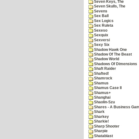
Seven Keys, The
Seven Skulls, The
Sevens
Sex Ball
Sex Logics
Sex Ruleta
Sexeso
Sexquix
Sexversi
Sexy Six
Shadow Hawk One
Shadow Of The Beast
Shadow World
Shadows Of Dimensions
Shaft Raider
Shafted!
Shamrock
Shamus
Shamus Case II
Shamus+
Shanghai
Shaolin-Szu
Shares - A Business Ga
Shark
Sharkey
Sharkie!
Sharp Shooter
Sharpie
Shatablast