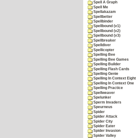
Spell A Graph
Spell Me
Spellakazam
Spellbetter
Spellbinder
Spellbound (v1)
Spellbound (v2)
Spellbound (v3)
Spellbreaker
Spelldiver
Spellicopter
Spelling Bee
Spelling Bee Games
Spelling Builder
Spelling Flash Cards
Spelling Genie
Spelling In Context Eight
Spelling In Context One
Spelling Practice
Spellweaver
Spelunker
Sperm Invaders
Speurneus
Spider
Spider Attack
Spider City
Spider Eater
Spider Invasion
Spider Valley