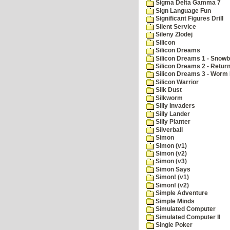
Sigma Delta Gamma 7
Sign Language Fun
Significant Figures Drill
Silent Service
Sileny Zlodej
Silicon
Silicon Dreams
Silicon Dreams 1 - Snowb
Silicon Dreams 2 - Retur
Silicon Dreams 3 - Worm 
Silicon Warrior
Silk Dust
Silkworm
Silly Invaders
Silly Lander
Silly Planter
Silverball
Simon
Simon (v1)
Simon (v2)
Simon (v3)
Simon Says
Simon! (v1)
Simon! (v2)
Simple Adventure
Simple Minds
Simulated Computer
Simulated Computer II
Single Poker