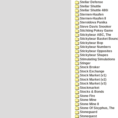
Stellar Defense
Stellar Shuttle
Stellar Shuttle 480i
Sternen-Haufen
Sternen-Haufen II
Steroidova Panika
Steve Davis Snooker
Stichting Pokey Game
Stickybear ABC, The
Stickybear Basket Boun
Stickybear Bop
Stickybear Numbers
Stickybear Opposites
Stickybear Shapes
Stimulating Simulations
Stinger
Stock Broker
Stock Exchange
Stock Market (v1)
Stock Market (v2)
Stock Market (v3)
Stockmarket
Stocks & Bonds
Stone Fire
Stone Mine
Stone Mine II
Stone Of Sisyphus, The
Stoneguard
Stonequest