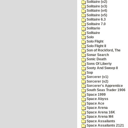
Solitaire (v2)
Solitaire (v3)
Solitaire (v4)
Solitaire (v5)
Solitaire 6.3
Solitaire 7.0
Solitario
Solltaire
Solo
Solo Flight
Solo Flight II
Son of Rockford, The
Sonar Search
Sonic Death
Sons Of Liberty
Sooty And Sweep II
Sop
Sorcerer (v1)
Sorcerer (v2)
Sorcerer's Apprentice
South Seas Trader 1906
Space 1999
Space Abyss
Space Ace
Space Arena
Space Arena 16K
Space Arena M4
Space Assailants
Space Assailants 2121