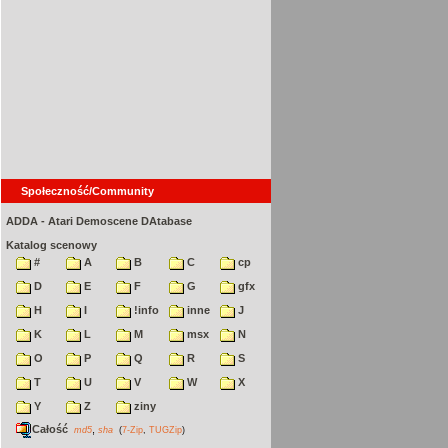
Społeczność/Community
ADDA - Atari Demoscene DAtabase
Katalog scenowy
#
A
B
C
cp
D
E
F
G
gfx
H
I
!info
inne
J
K
L
M
msx
N
O
P
Q
R
S
T
U
V
W
X
Y
Z
ziny
Całość
,
md5
sha
(
7-Zip
,
TUGZip
)