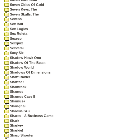
Seven Cities Of Gold
Seven Keys, The
Seven Skulls, The
Sevens
Sex Ball
Sex Logics
Sex Ruleta
Sexeso
Sexquix
Sexversi
Sexy Six
Shadow Hawk One
Shadow Of The Beast
Shadow World
Shadows Of Dimensions
Shaft Raider
Shafted!
Shamrock
Shamus
Shamus Case II
Shamus+
Shanghai
Shaolin-Szu
Shares - A Business Game
Shark
Sharkey
Sharkie!
Sharp Shooter