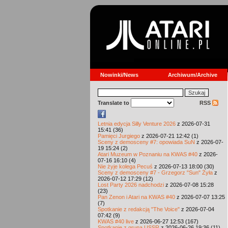
Nowinki/News
Archiwum/Archive
Translate to
RSS
Letnia edycja Silly Venture 2026
z 2026-07-31
15:41 (36)
Pamięci Jurgiego
z 2026-07-21 12:42 (1)
Sceny z demosceny #7: opowiada SuN
z 2026-07-
19 15:24 (2)
Atari Muzeum w Poznaniu na KWAS #40
z 2026-
07-16 16:10 (4)
Nie żyje kolega Pecuś
z 2026-07-13 18:00 (30)
Sceny z demosceny #7 - Grzegorz "Sun" Żyła
z
2026-07-12 17:29 (12)
Lost Party 2026 nadchodzi
z 2026-07-08 15:28
(23)
Pan Zenon i Atari na KWAS #40
z 2026-07-07 13:25
(7)
Spotkanie z redakcją "The Voice"
z 2026-07-04
07:42 (9)
KWAS #40 live
z 2026-06-27 12:53 (167)
Spotkanie z grupą USSR
z 2026-06-26 19:36 (11)