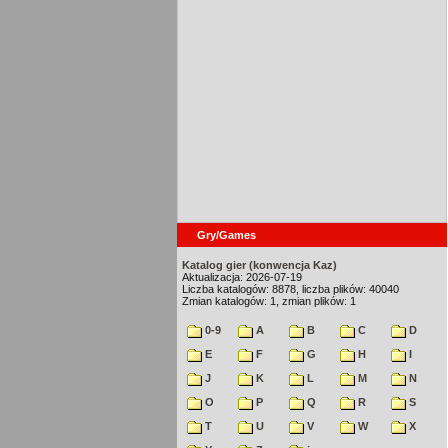
Gry/Games
Katalog gier (konwencja Kaz)
Aktualizacja: 2026-07-19
Liczba katalogów: 8878, liczba plików: 40040
Zmian katalogów: 1, zmian plików: 1
0-9
A
B
C
D
E
F
G
H
I
J
K
L
M
N
O
P
Q
R
S
T
U
V
W
X