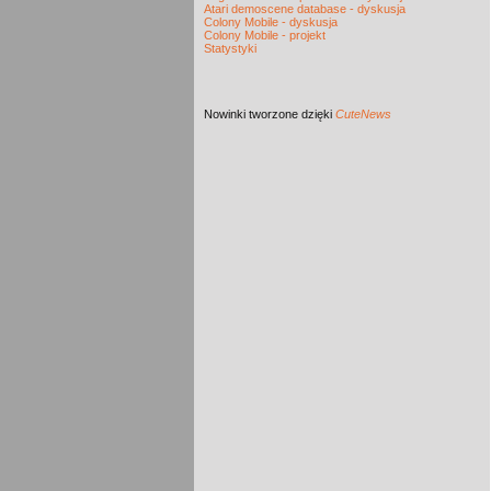
Atari demoscene database - dyskusja
Colony Mobile - dyskusja
Colony Mobile - projekt
Statystyki
Nowinki
tworzone dzięki
CuteNews