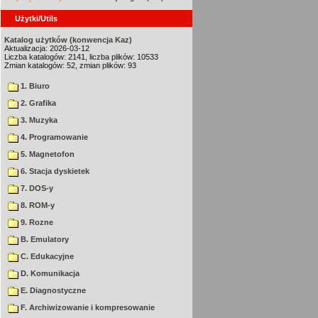
Użytki/Utils
Katalog użytków (konwencja Kaz)
Aktualizacja: 2026-03-12
Liczba katalogów: 2141, liczba plików: 10533
Zmian katalogów: 52, zmian plików: 93
1. Biuro
2. Grafika
3. Muzyka
4. Programowanie
5. Magnetofon
6. Stacja dyskietek
7. DOS-y
8. ROM-y
9. Rozne
B. Emulatory
C. Edukacyjne
D. Komunikacja
E. Diagnostyczne
F. Archiwizowanie i kompresowanie