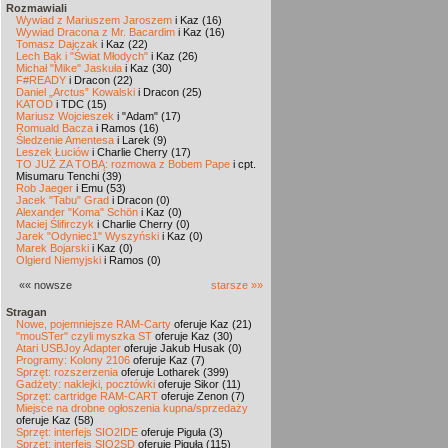
Rozmawiali
Wywiad z Mariuszem Jaroszem
i Kaz (16)
Wywiad Dracona z Mr. Bacardim
i Kaz (16)
Tomasz Dajczak
i Kaz (22)
Lech Bąk i "Świat Młodych"
i Kaz (26)
Michał "Mike" Jaskuła
i Kaz (30)
F#READY
i Dracon (22)
Daniel „Arctus” Kowalski
i Dracon (25)
KATOD
i TDC (15)
Mariusz Wojcieszek
i "Adam" (17)
Romuald Bacza
i Ramos (16)
Śledzenie Amentesa
i Larek (9)
Leszek Łuciów
i Charlie Cherry (17)
TO JUŻ ZA TOBĄ: rozmowa z Bobem Pape
i cpt.
Misumaru Tenchi (39)
Rob Jaeger
i Emu (53)
Jacek "Tabu" Grad
i Dracon (0)
Alexander "Koma" Schön
i Kaz (0)
Maciej Ślifirczyk
i Charlie Cherry (0)
Jarek "Odyniec1" Wyszyński
i Kaz (0)
Marek Bojarski
i Kaz (0)
Olgierd Niemyjski
i Ramos (0)
«« nowsze
starsze »»
Stragan
Nowe, pojemniejsze RAM-Carty
oferuje Kaz (21)
"mouSTer" czyli myszka ST
oferuje Kaz (30)
Atari USBJoy Adapter
oferuje Jakub Husak (0)
Programy: Kolony 2106
oferuje Kaz (7)
Sprzęt: rozszerzenia
oferuje Lotharek (399)
Gadżety: naklejki, pocztówki
oferuje Sikor (11)
Sprzęt: cartridge RAM-CART
oferuje Zenon (7)
Miejsce na drobne ogłoszenia kupna/sprzedaży
oferuje Kaz (58)
Sprzęt: interfejs SIO2IDE
oferuje Piguła (3)
Sprzęt: interfejs SIO2SD
oferuje Piguła (115)