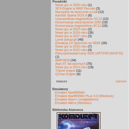
Poradniki
Nowe gry w 2026 roku
(1)
SFX-Engine w MAD Pascalu
(3)
Narzędzie do tworzenia scrolli
(12)
Kartridż Sparta DOS X
(6)
Usprawnienia magnetofonu XC12
(12)
Konserwacja stacji dysków 1050
(19)
Konserwacja magnetofonu XC12
(15)
Nowe gry w 2020 roku
(2)
Nowe gry w 2019 roku
(35)
Nowe gry w 2017 roku
(3)
Larek pokazuje
(40)
Emulacja ZX Spectrum na VBXE
(26)
Nowe gry w 2016 roku
(7)
Nowe gry w 2015 roku
(4)
Partycjonowanie karty SIDE (APT/FAT16/FAT32)
(1)
BMPVIEW
(34)
Atari ST dla opornych
(75)
Nowe gry w 2014 roku
(19)
Tritone engine
(11)
QChan Engine
(6)
nowsze
starsze
Emulatory
Emulator Atari800Win
Emulator Atari800Win PLus 4.0 (Windows)
Emulator Atari++ (multiplatform)
Emulator Altirra (Windows)
Biblioteka Atarowca