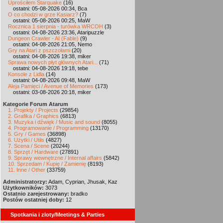
Uprościłem Starquake
(16)
ostatni: 05-08-2026 00:34, Bca
O co chodzi w grze Kasiarz?
(7)
ostatni: 05-08-2026 00:25, MaW
Rocznica 1 sierpnia - turówka WRCOH
(3)
ostatni: 04-08-2026 23:36, Ataripuzzle
Dungeon Crawler - AI (Fable)
(9)
ostatni: 04-08-2026 21:05, Nemo
Gry na Atari z pszczołami
(20)
ostatni: 04-08-2026 19:38, miker
Sprawa nowych płyt głównych Atari...
(71)
ostatni: 04-08-2026 19:18, tebe
Konsole z Lidla
(14)
ostatni: 04-08-2026 09:48, MaW
Aleja Pamięci / Avenue of Memories
(173)
ostatni: 03-08-2026 20:18, miker
Kategorie Forum Atarum
1. Projekty / Projects
(29854)
2. Grafika / Graphics
(6813)
3. Muzyka i dźwięk / Music and sound
(8055)
4. Programowanie / Programming
(13170)
5. Gry / Games
(36898)
6. Użytki / Utils
(4827)
7. Scena / Scene
(20244)
8. Sprzęt / Hardware
(27891)
9. Sprawy wewnętrzne / Internal affairs
(5842)
10. Sprzedam / Kupię / Zamienię
(8193)
11. Inne / Other
(33759)
Administratorzy:
Adam, Cyprian, Jhusak, Kaz
Użytkowników:
3073
Ostatnio zarejestrowany:
bradko
Postów ostatniej doby:
12
Spotkania i zloty/Meetings & Parties