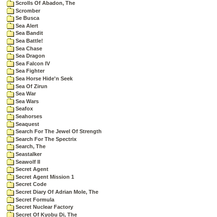
Scrolls Of Abadon, The
Scromber
Se Busca
Sea Alert
Sea Bandit
Sea Battle!
Sea Chase
Sea Dragon
Sea Falcon IV
Sea Fighter
Sea Horse Hide'n Seek
Sea Of Zirun
Sea War
Sea Wars
Seafox
Seahorses
Seaquest
Search For The Jewel Of Strength
Search For The Spectrix
Search, The
Seastalker
Seawolf II
Secret Agent
Secret Agent Mission 1
Secret Code
Secret Diary Of Adrian Mole, The
Secret Formula
Secret Nuclear Factory
Secret Of Kyobu Di, The