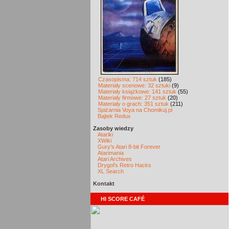
Czasopisma: 714 sztuk
(185)
Materiały scenowe: 32 sztuki
(9)
Materiały książkowe: 141 sztuk
(55)
Materiały firmowe: 27 sztuk
(20)
Materiały o grach: 351 sztuk
(211)
Spiżarnia Voya na Chomikuj.pl
Bajtek Redux
Zasoby wiedzy
Atariki
XWiki
Gury's Atari 8-bit Forever
Atarimania
Atari Archives
Drygol's Retro Hacks
XL Search
Kontakt
HI SCORE CAFÉ