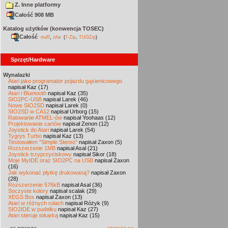
Z. Inne platformy
Całość 908 MB
Katalog użytków (konwencja TOSEC)
Całość
,
md5
sha
(
7-Zip
,
TUGZip
)
Sprzęt/Hardware
Wynalazki
Atari jako programator pojazdu gąsienicowego
napisał Kaz (17)
Atari i Bluetooth
napisał Kaz (35)
SIO2PC-USB
napisał Larek (46)
Nowe SIO2SD
napisał Larek (0)
SIO2SD w CA12
napisał Urborg (15)
Ratowanie ATMEL-ów
napisał Yoohaas (12)
Projektowanie cartów
napisał Zenon (12)
Joystick do Atari
napisał Larek (54)
Tygrys Turbo
napisał Kaz (13)
Testowałem "Simple Stereo"
napisał Zaxon (5)
Rozszerzenie 1MB
napisał Asal (21)
Joystick trzyprzyciskowy
napisał Sikor (18)
Moje MyIDE oraz SIO2PC na USB
napisał Zaxon
(16)
Jak wykonać płytkę drukowaną?
napisał Zaxon
(28)
Rozszerzenie 576kB
napisał Asal (36)
Soczyste kolory
napisał scalak (29)
XEGS Box
napisał Zaxon (13)
Atari w różnych rolach
napisał Różyk (9)
SIO2IDE w pudełku
napisał Kaz (27)
Atari steruje tokarką
napisał Kaz (15)