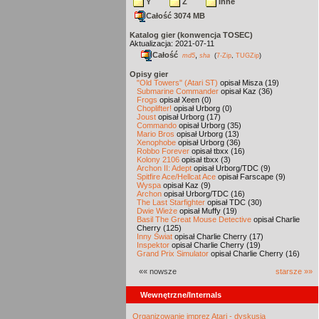
Y
Z
inne
Całość 3074 MB
Katalog gier (konwencja TOSEC)
Aktualizacja: 2021-07-11
Całość
,
md5
sha
(
7-Zip
,
TUGZip
)
Opisy gier
"Old Towers" (Atari ST)
opisał Misza (19)
Submarine Commander
opisał Kaz (36)
Frogs
opisał Xeen (0)
Choplifter!
opisał Urborg (0)
Joust
opisał Urborg (17)
Commando
opisał Urborg (35)
Mario Bros
opisał Urborg (13)
Xenophobe
opisał Urborg (36)
Robbo Forever
opisał tbxx (16)
Kolony 2106
opisał tbxx (3)
Archon II: Adept
opisał Urborg/TDC (9)
Spitfire Ace/Hellcat Ace
opisał Farscape (9)
Wyspa
opisał Kaz (9)
Archon
opisał Urborg/TDC (16)
The Last Starfighter
opisał TDC (30)
Dwie Wieże
opisał Muffy (19)
Basil The Great Mouse Detective
opisał Charlie
Cherry (125)
Inny Świat
opisał Charlie Cherry (17)
Inspektor
opisał Charlie Cherry (19)
Grand Prix Simulator
opisał Charlie Cherry (16)
«« nowsze
starsze »»
Wewnętrzne/Internals
Organizowanie imprez Atari - dyskusja