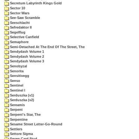
Secretum Labyrinth Kings Gold
Sector 10
Sector Wars
See-Saw Scramble
Seeschlacht
Sefredaktor II
Segelflug
Selective Canfield
Semaphore
Semi-Detached At The End Of The Street, The
Sendydash Volume 1
Sendydash Volume 2
Sendydash Volume 3
Senobyzal
Senorita
Sensitivegg
Senso
Sentinel
Sentinel I
Serduszka (v1)
Serduszka (v2)
Sereamis
Serpent
Serpent's Star, The
Serpentine
Sesame Street Letter-Go-Round
Settlers
Settore Sigma
Seven Card Stud