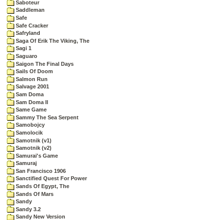
Saboteur
Saddleman
Safe
Safe Cracker
Safryland
Saga Of Erik The Viking, The
Sagi 1
Saguaro
Saigon The Final Days
Sails Of Doom
Salmon Run
Salvage 2001
Sam Doma
Sam Doma II
Same Game
Sammy The Sea Serpent
Samobojcy
Samolocik
Samotnik (v1)
Samotnik (v2)
Samurai's Game
Samuraj
San Francisco 1906
Sanctified Quest For Power
Sands Of Egypt, The
Sands Of Mars
Sandy
Sandy 3.2
Sandy New Version