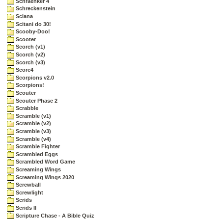
Schraenker 4
Schreckenstein
Sciana
Scitani do 30!
Scooby-Doo!
Scooter
Scorch (v1)
Scorch (v2)
Scorch (v3)
Score4
Scorpions v2.0
Scorpions!
Scouter
Scouter Phase 2
Scrabble
Scramble (v1)
Scramble (v2)
Scramble (v3)
Scramble (v4)
Scramble Fighter
Scrambled Eggs
Scrambled Word Game
Screaming Wings
Screaming Wings 2020
Screwball
Screwlight
Scrids
Scrids II
Scripture Chase - A Bible Quiz