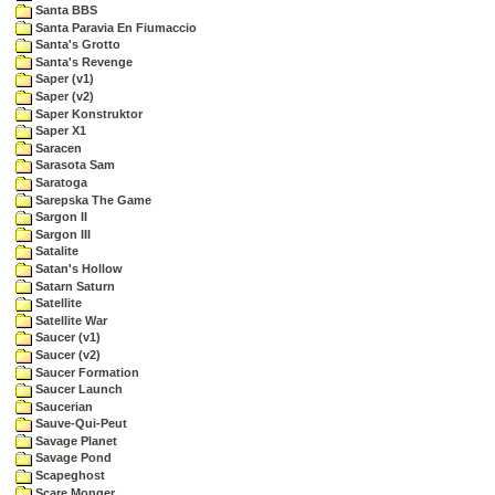
Santa BBS
Santa Paravia En Fiumaccio
Santa's Grotto
Santa's Revenge
Saper (v1)
Saper (v2)
Saper Konstruktor
Saper X1
Saracen
Sarasota Sam
Saratoga
Sarepska The Game
Sargon II
Sargon III
Satalite
Satan's Hollow
Satarn Saturn
Satellite
Satellite War
Saucer (v1)
Saucer (v2)
Saucer Formation
Saucer Launch
Saucerian
Sauve-Qui-Peut
Savage Planet
Savage Pond
Scapeghost
Scare Monger