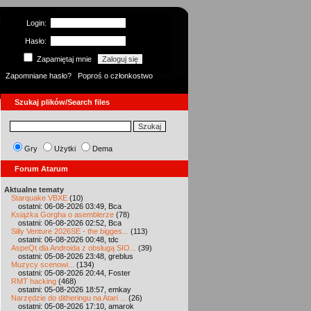
Login:
Hasło:
Zapamiętaj mnie
Zapomniane hasło?
Poproś o członkostwo
Szukaj plików/Search files
Gry
Użytki
Dema
Forum Atarum
Aktualne tematy
Starquake VBXE
(10)
ostatni: 06-08-2026 03:49, Bca
Książka Gorgha o asemblerze
(78)
ostatni: 06-08-2026 02:52, Bca
Silly Venture 2026SE - the bigges...
(113)
ostatni: 06-08-2026 00:48, tdc
AspeQt dla Androida z obsługą SIO...
(39)
ostatni: 05-08-2026 23:48, greblus
Muzycy scenowi...
(134)
ostatni: 05-08-2026 20:44, Foster
RMT hacking
(468)
ostatni: 05-08-2026 18:57, emkay
Narzędzie do ditheringu na Atari ...
(26)
ostatni: 05-08-2026 17:10, amarok