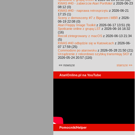
KWAS #40 - zabierzcie Atari Portfolio!
z 2026-06-23
08:12 (0)
KWAS #40 - naprawa retrosprzętu
z 2026-06-21
17:15 (1)
Sceny z demosceny #7 z Bigerem i MBR
z 2026-
06-19 22:08 (0)
Atari Floppy Image Toolkit
z 2026-06-17 13:51 (9)
Spotkanie online z grupą LST
z 2026-06-16 16:32
(16)
Recoil zintegrowany z macOS
z 2026-06-13 21:34
(5)
KWAS #40 odbędzie się w Katowicach
z 2026-06-
07 17:59 (25)
Commodore po atarowsku
z 2026-05-28 21:50 (21)
Urządzenie z rekordowo szybką transmisją SIO!
z
2026-05-24 20:57 (116)
«« nowsze
starsze »»
AtariOnline.pl na YouTube
Pomocnik/Helper