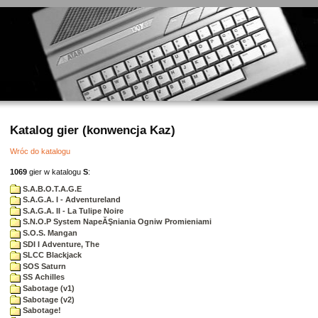
Katalog gier (konwencja Kaz)
Wróc do katalogu
1069
gier w katalogu
S
:
S.A.B.O.T.A.G.E
S.A.G.A. I - Adventureland
S.A.G.A. II - La Tulipe Noire
S.N.O.P System NapeĂŞniania Ogniw Promieniami
S.O.S. Mangan
SDI I Adventure, The
SLCC Blackjack
SOS Saturn
SS Achilles
Sabotage (v1)
Sabotage (v2)
Sabotage!