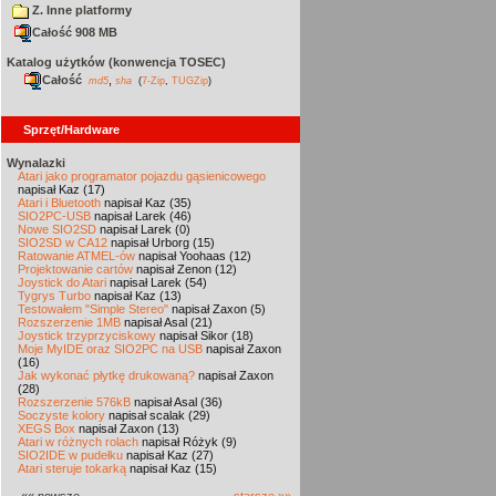
Z. Inne platformy
Całość 908 MB
Katalog użytków (konwencja TOSEC)
Całość
,
md5
sha
(
7-Zip
,
TUGZip
)
Sprzęt/Hardware
Wynalazki
Atari jako programator pojazdu gąsienicowego
napisał Kaz (17)
Atari i Bluetooth
napisał Kaz (35)
SIO2PC-USB
napisał Larek (46)
Nowe SIO2SD
napisał Larek (0)
SIO2SD w CA12
napisał Urborg (15)
Ratowanie ATMEL-ów
napisał Yoohaas (12)
Projektowanie cartów
napisał Zenon (12)
Joystick do Atari
napisał Larek (54)
Tygrys Turbo
napisał Kaz (13)
Testowałem "Simple Stereo"
napisał Zaxon (5)
Rozszerzenie 1MB
napisał Asal (21)
Joystick trzyprzyciskowy
napisał Sikor (18)
Moje MyIDE oraz SIO2PC na USB
napisał Zaxon
(16)
Jak wykonać płytkę drukowaną?
napisał Zaxon
(28)
Rozszerzenie 576kB
napisał Asal (36)
Soczyste kolory
napisał scalak (29)
XEGS Box
napisał Zaxon (13)
Atari w różnych rolach
napisał Różyk (9)
SIO2IDE w pudełku
napisał Kaz (27)
Atari steruje tokarką
napisał Kaz (15)