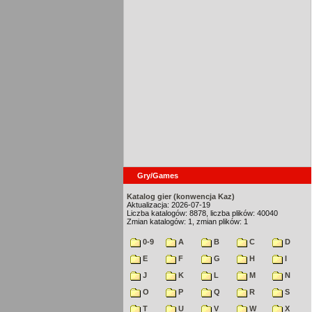
Gry/Games
Katalog gier (konwencja Kaz)
Aktualizacja: 2026-07-19
Liczba katalogów: 8878, liczba plików: 40040
Zmian katalogów: 1, zmian plików: 1
0-9
A
B
C
D
E
F
G
H
I
J
K
L
M
N
O
P
Q
R
S
T
U
V
W
X