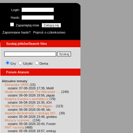
Login:
Hasło:
Zapamiętaj mnie
Zapomniane hasło?
Poproś o członkostwo
Szukaj plików/Search files
Gry
Użytki
Dema
Forum Atarum
Aktualne tematy
Starquake VBXE
(15)
ostatni: 07-08-2026 17:39, MaW
Studio komputerowe The Marauder -...
(249)
ostatni: 06-08-2026 19:56, pigula
Książka Gorgha o asemblerze
(79)
ostatni: 06-08-2026 15:35, tOri
Silly Venture 2026SE - the bigges...
(113)
ostatni: 06-08-2026 00:48, tdc
AspeQt dla Androida z obsługą SIO...
(39)
ostatni: 05-08-2026 23:48, greblus
Muzycy scenowi...
(134)
ostatni: 05-08-2026 20:44, Foster
RMT hacking
(468)
ostatni: 05-08-2026 18:57, emkay