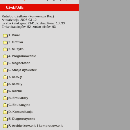
Użytki/Utils
Katalog użytków (konwencja Kaz)
Aktualizacja: 2026-03-12
Liczba katalogów: 2141, liczba plików: 10533
Zmian katalogów: 52, zmian plików: 93
1. Biuro
2. Grafika
3. Muzyka
4. Programowanie
5. Magnetofon
6. Stacja dyskietek
7. DOS-y
8. ROM-y
9. Rozne
B. Emulatory
C. Edukacyjne
D. Komunikacja
E. Diagnostyczne
F. Archiwizowanie i kompresowanie