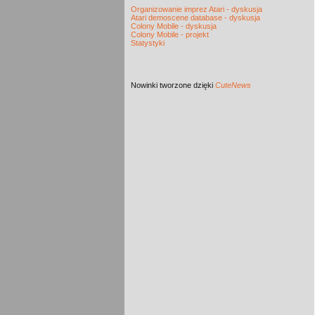
Organizowanie imprez Atari - dyskusja
Atari demoscene database - dyskusja
Colony Mobile - dyskusja
Colony Mobile - projekt
Statystyki
Nowinki
tworzone dzięki
CuteNews