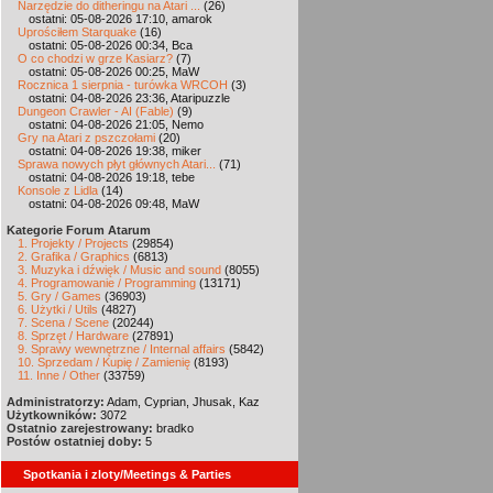
Narzędzie do ditheringu na Atari ...
(26)
ostatni: 05-08-2026 17:10, amarok
Uprościłem Starquake
(16)
ostatni: 05-08-2026 00:34, Bca
O co chodzi w grze Kasiarz?
(7)
ostatni: 05-08-2026 00:25, MaW
Rocznica 1 sierpnia - turówka WRCOH
(3)
ostatni: 04-08-2026 23:36, Ataripuzzle
Dungeon Crawler - AI (Fable)
(9)
ostatni: 04-08-2026 21:05, Nemo
Gry na Atari z pszczołami
(20)
ostatni: 04-08-2026 19:38, miker
Sprawa nowych płyt głównych Atari...
(71)
ostatni: 04-08-2026 19:18, tebe
Konsole z Lidla
(14)
ostatni: 04-08-2026 09:48, MaW
Kategorie Forum Atarum
1. Projekty / Projects
(29854)
2. Grafika / Graphics
(6813)
3. Muzyka i dźwięk / Music and sound
(8055)
4. Programowanie / Programming
(13171)
5. Gry / Games
(36903)
6. Użytki / Utils
(4827)
7. Scena / Scene
(20244)
8. Sprzęt / Hardware
(27891)
9. Sprawy wewnętrzne / Internal affairs
(5842)
10. Sprzedam / Kupię / Zamienię
(8193)
11. Inne / Other
(33759)
Administratorzy:
Adam, Cyprian, Jhusak, Kaz
Użytkowników:
3072
Ostatnio zarejestrowany:
bradko
Postów ostatniej doby:
5
Spotkania i zloty/Meetings & Parties