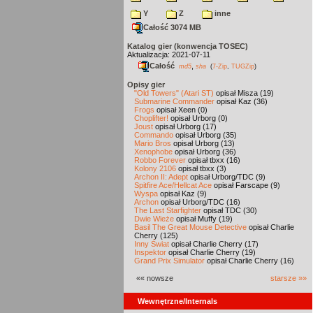
Y
Z
inne
Całość 3074 MB
Katalog gier (konwencja TOSEC)
Aktualizacja: 2021-07-11
Całość
,
md5
sha
(
7-Zip
,
TUGZip
)
Opisy gier
"Old Towers" (Atari ST)
opisał Misza (19)
Submarine Commander
opisał Kaz (36)
Frogs
opisał Xeen (0)
Choplifter!
opisał Urborg (0)
Joust
opisał Urborg (17)
Commando
opisał Urborg (35)
Mario Bros
opisał Urborg (13)
Xenophobe
opisał Urborg (36)
Robbo Forever
opisał tbxx (16)
Kolony 2106
opisał tbxx (3)
Archon II: Adept
opisał Urborg/TDC (9)
Spitfire Ace/Hellcat Ace
opisał Farscape (9)
Wyspa
opisał Kaz (9)
Archon
opisał Urborg/TDC (16)
The Last Starfighter
opisał TDC (30)
Dwie Wieże
opisał Muffy (19)
Basil The Great Mouse Detective
opisał Charlie
Cherry (125)
Inny Świat
opisał Charlie Cherry (17)
Inspektor
opisał Charlie Cherry (19)
Grand Prix Simulator
opisał Charlie Cherry (16)
«« nowsze
starsze »»
Wewnętrzne/Internals