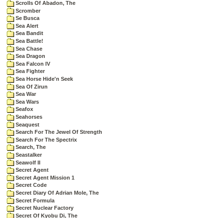
Scrolls Of Abadon, The
Scromber
Se Busca
Sea Alert
Sea Bandit
Sea Battle!
Sea Chase
Sea Dragon
Sea Falcon IV
Sea Fighter
Sea Horse Hide'n Seek
Sea Of Zirun
Sea War
Sea Wars
Seafox
Seahorses
Seaquest
Search For The Jewel Of Strength
Search For The Spectrix
Search, The
Seastalker
Seawolf II
Secret Agent
Secret Agent Mission 1
Secret Code
Secret Diary Of Adrian Mole, The
Secret Formula
Secret Nuclear Factory
Secret Of Kyobu Di, The