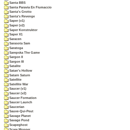
Santa BBS
Santa Paravia En Fiumaccio
Santa's Grotto
Santa's Revenge
Saper (v1)
Saper (v2)
Saper Konstruktor
Saper X1
Saracen
Sarasota Sam
Saratoga
Sarepska The Game
Sargon II
Sargon III
Satalite
Satan's Hollow
Satarn Saturn
Satellite
Satellite War
Saucer (v1)
Saucer (v2)
Saucer Formation
Saucer Launch
Saucerian
Sauve-Qui-Peut
Savage Planet
Savage Pond
Scapeghost
Scare Monger