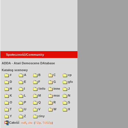
Społeczność/Community
ADDA - Atari Demoscene DAtabase
Katalog scenowy
#
A
B
C
cp
D
E
F
G
gfx
H
I
!info
inne
J
K
L
M
msx
N
O
P
Q
R
S
T
U
V
W
X
Y
Z
ziny
Całość
,
md5
sha
(
7-Zip
,
TUGZip
)