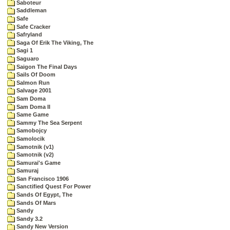
Saboteur
Saddleman
Safe
Safe Cracker
Safryland
Saga Of Erik The Viking, The
Sagi 1
Saguaro
Saigon The Final Days
Sails Of Doom
Salmon Run
Salvage 2001
Sam Doma
Sam Doma II
Same Game
Sammy The Sea Serpent
Samobojcy
Samolocik
Samotnik (v1)
Samotnik (v2)
Samurai's Game
Samuraj
San Francisco 1906
Sanctified Quest For Power
Sands Of Egypt, The
Sands Of Mars
Sandy
Sandy 3.2
Sandy New Version