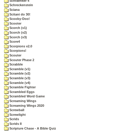
Schraenker 4
Schreckenstein
Sciana
Scitani do 30!
Scooby-Doo!
Scooter
Scorch (v1)
Scorch (v2)
Scorch (v3)
Score4
Scorpions v2.0
Scorpions!
Scouter
Scouter Phase 2
Scrabble
Scramble (v1)
Scramble (v2)
Scramble (v3)
Scramble (v4)
Scramble Fighter
Scrambled Eggs
Scrambled Word Game
Screaming Wings
Screaming Wings 2020
Screwball
Screwlight
Scrids
Scrids II
Scripture Chase - A Bible Quiz