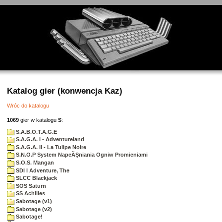
Katalog gier (konwencja Kaz)
Wróc do katalogu
1069
gier w katalogu
S
:
S.A.B.O.T.A.G.E
S.A.G.A. I - Adventureland
S.A.G.A. II - La Tulipe Noire
S.N.O.P System NapeĂŞniania Ogniw Promieniami
S.O.S. Mangan
SDI I Adventure, The
SLCC Blackjack
SOS Saturn
SS Achilles
Sabotage (v1)
Sabotage (v2)
Sabotage!