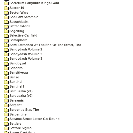
Secretum Labyrinth Kings Gold
Sector 10
Sector Wars
See-Saw Scramble
Seeschlacht
Sefredaktor II
Segelflug
Selective Canfield
Semaphore
Semi-Detached At The End Of The Street, The
Sendydash Volume 1
Sendydash Volume 2
Sendydash Volume 3
Senobyzal
Senorita
Sensitivegg
Senso
Sentinel
Sentinel I
Serduszka (v1)
Serduszka (v2)
Sereamis
Serpent
Serpent's Star, The
Serpentine
Sesame Street Letter-Go-Round
Settlers
Settore Sigma
Seven Card Stud