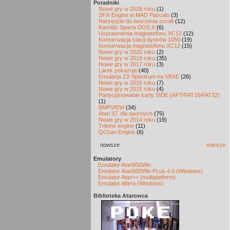
Poradniki
Nowe gry w 2026 roku
(1)
SFX-Engine w MAD Pascalu
(3)
Narzędzie do tworzenia scrolli
(12)
Kartridż Sparta DOS X
(6)
Usprawnienia magnetofonu XC12
(12)
Konserwacja stacji dysków 1050
(19)
Konserwacja magnetofonu XC12
(15)
Nowe gry w 2020 roku
(2)
Nowe gry w 2019 roku
(35)
Nowe gry w 2017 roku
(3)
Larek pokazuje
(40)
Emulacja ZX Spectrum na VBXE
(26)
Nowe gry w 2016 roku
(7)
Nowe gry w 2015 roku
(4)
Partycjonowanie karty SIDE (APT/FAT16/FAT32)
(1)
BMPVIEW
(34)
Atari ST dla opornych
(75)
Nowe gry w 2014 roku
(19)
Tritone engine
(11)
QChan Engine
(6)
nowsze
starsze
Emulatory
Emulator Atari800Win
Emulator Atari800Win PLus 4.0 (Windows)
Emulator Atari++ (multiplatform)
Emulator Altirra (Windows)
Biblioteka Atarowca