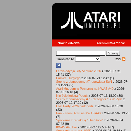
Nowinki/News
Archiwum/Archive
Translate to
RSS
Letnia edycja Silly Venture 2026
z 2026-07-31
15:41 (37)
Pamięci Jurgiego
z 2026-07-21 12:42 (1)
Sceny z demosceny #7: opowiada SuN
z 2026-07-
19 15:24 (2)
Atari Muzeum w Poznaniu na KWAS #40
z 2026-
07-16 16:10 (4)
Nie żyje kolega Pecuś
z 2026-07-13 18:00 (30)
Sceny z demosceny #7 - Grzegorz "Sun" Żyła
z
2026-07-12 17:29 (12)
Lost Party 2026 nadchodzi
z 2026-07-08 15:28
(23)
Pan Zenon i Atari na KWAS #40
z 2026-07-07 13:25
(7)
Spotkanie z redakcją "The Voice"
z 2026-07-04
07:42 (9)
KWAS #40 live
z 2026-06-27 12:53 (167)
Spotkanie z grupą USSR
z 2026-06-26 19:36 (11)