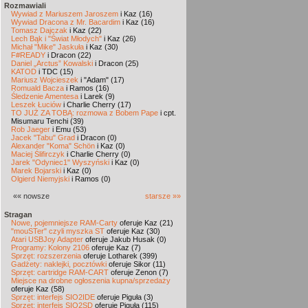
Rozmawiali
Wywiad z Mariuszem Jaroszem
i Kaz (16)
Wywiad Dracona z Mr. Bacardim
i Kaz (16)
Tomasz Dajczak
i Kaz (22)
Lech Bąk i "Świat Młodych"
i Kaz (26)
Michał "Mike" Jaskuła
i Kaz (30)
F#READY
i Dracon (22)
Daniel „Arctus” Kowalski
i Dracon (25)
KATOD
i TDC (15)
Mariusz Wojcieszek
i "Adam" (17)
Romuald Bacza
i Ramos (16)
Śledzenie Amentesa
i Larek (9)
Leszek Łuciów
i Charlie Cherry (17)
TO JUŻ ZA TOBĄ: rozmowa z Bobem Pape
i cpt.
Misumaru Tenchi (39)
Rob Jaeger
i Emu (53)
Jacek "Tabu" Grad
i Dracon (0)
Alexander "Koma" Schön
i Kaz (0)
Maciej Ślifirczyk
i Charlie Cherry (0)
Jarek "Odyniec1" Wyszyński
i Kaz (0)
Marek Bojarski
i Kaz (0)
Olgierd Niemyjski
i Ramos (0)
«« nowsze
starsze »»
Stragan
Nowe, pojemniejsze RAM-Carty
oferuje Kaz (21)
"mouSTer" czyli myszka ST
oferuje Kaz (30)
Atari USBJoy Adapter
oferuje Jakub Husak (0)
Programy: Kolony 2106
oferuje Kaz (7)
Sprzęt: rozszerzenia
oferuje Lotharek (399)
Gadżety: naklejki, pocztówki
oferuje Sikor (11)
Sprzęt: cartridge RAM-CART
oferuje Zenon (7)
Miejsce na drobne ogłoszenia kupna/sprzedaży
oferuje Kaz (58)
Sprzęt: interfejs SIO2IDE
oferuje Piguła (3)
Sprzęt: interfejs SIO2SD
oferuje Piguła (115)