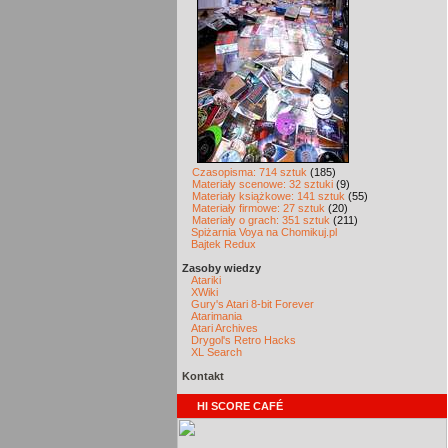
Czasopisma: 714 sztuk
(185)
Materiały scenowe: 32 sztuki
(9)
Materiały książkowe: 141 sztuk
(55)
Materiały firmowe: 27 sztuk
(20)
Materiały o grach: 351 sztuk
(211)
Spiżarnia Voya na Chomikuj.pl
Bajtek Redux
Zasoby wiedzy
Atariki
XWiki
Gury's Atari 8-bit Forever
Atarimania
Atari Archives
Drygol's Retro Hacks
XL Search
Kontakt
HI SCORE CAFÉ