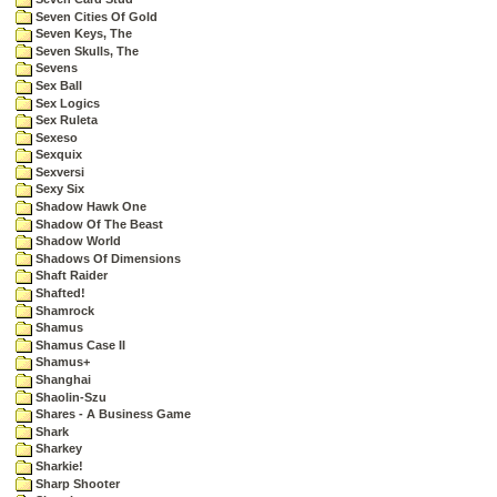
Seven Cities Of Gold
Seven Keys, The
Seven Skulls, The
Sevens
Sex Ball
Sex Logics
Sex Ruleta
Sexeso
Sexquix
Sexversi
Sexy Six
Shadow Hawk One
Shadow Of The Beast
Shadow World
Shadows Of Dimensions
Shaft Raider
Shafted!
Shamrock
Shamus
Shamus Case II
Shamus+
Shanghai
Shaolin-Szu
Shares - A Business Game
Shark
Sharkey
Sharkie!
Sharp Shooter