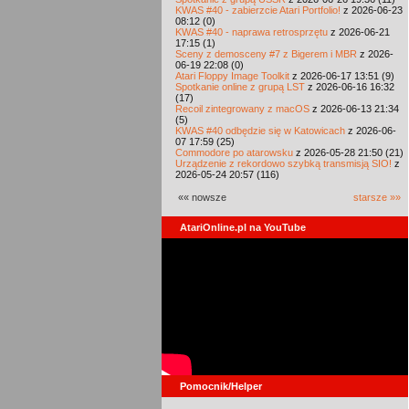
KWAS #40 - zabierzcie Atari Portfolio!
z 2026-06-23
08:12 (0)
KWAS #40 - naprawa retrosprzętu
z 2026-06-21
17:15 (1)
Sceny z demosceny #7 z Bigerem i MBR
z 2026-
06-19 22:08 (0)
Atari Floppy Image Toolkit
z 2026-06-17 13:51 (9)
Spotkanie online z grupą LST
z 2026-06-16 16:32
(17)
Recoil zintegrowany z macOS
z 2026-06-13 21:34
(5)
KWAS #40 odbędzie się w Katowicach
z 2026-06-
07 17:59 (25)
Commodore po atarowsku
z 2026-05-28 21:50 (21)
Urządzenie z rekordowo szybką transmisją SIO!
z
2026-05-24 20:57 (116)
«« nowsze
starsze »»
AtariOnline.pl na YouTube
Pomocnik/Helper