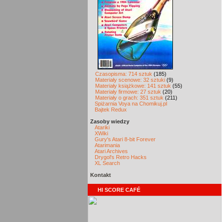
Czasopisma: 714 sztuk
(185)
Materiały scenowe: 32 sztuki
(9)
Materiały książkowe: 141 sztuk
(55)
Materiały firmowe: 27 sztuk
(20)
Materiały o grach: 351 sztuk
(211)
Spiżarnia Voya na Chomikuj.pl
Bajtek Redux
Zasoby wiedzy
Atariki
XWiki
Gury's Atari 8-bit Forever
Atarimania
Atari Archives
Drygol's Retro Hacks
XL Search
Kontakt
HI SCORE CAFÉ