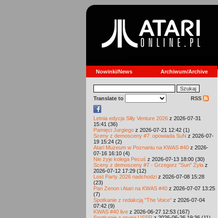
Nowinki/News
Archiwum/Archive
Translate to
RSS
Letnia edycja Silly Venture 2026
z 2026-07-31
15:41 (36)
Pamięci Jurgiego
z 2026-07-21 12:42 (1)
Sceny z demosceny #7: opowiada SuN
z 2026-07-
19 15:24 (2)
Atari Muzeum w Poznaniu na KWAS #40
z 2026-
07-16 16:10 (4)
Nie żyje kolega Pecuś
z 2026-07-13 18:00 (30)
Sceny z demosceny #7 - Grzegorz "Sun" Żyła
z
2026-07-12 17:29 (12)
Lost Party 2026 nadchodzi
z 2026-07-08 15:28
(23)
Pan Zenon i Atari na KWAS #40
z 2026-07-07 13:25
(7)
Spotkanie z redakcją "The Voice"
z 2026-07-04
07:42 (9)
KWAS #40 live
z 2026-06-27 12:53 (167)
Spotkanie z grupą USSR
z 2026-06-26 19:36 (11)