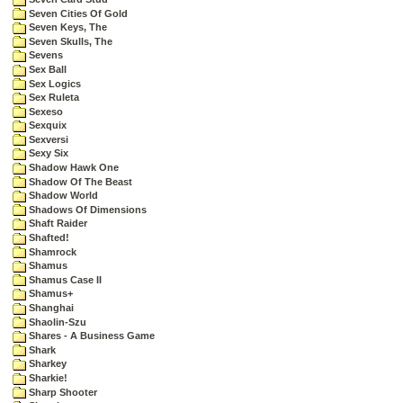
Seven Cities Of Gold
Seven Keys, The
Seven Skulls, The
Sevens
Sex Ball
Sex Logics
Sex Ruleta
Sexeso
Sexquix
Sexversi
Sexy Six
Shadow Hawk One
Shadow Of The Beast
Shadow World
Shadows Of Dimensions
Shaft Raider
Shafted!
Shamrock
Shamus
Shamus Case II
Shamus+
Shanghai
Shaolin-Szu
Shares - A Business Game
Shark
Sharkey
Sharkie!
Sharp Shooter