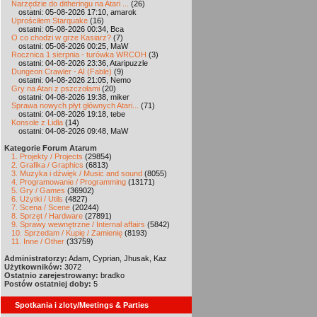
Narzędzie do ditheringu na Atari ...
(26)
ostatni: 05-08-2026 17:10, amarok
Uprościłem Starquake
(16)
ostatni: 05-08-2026 00:34, Bca
O co chodzi w grze Kasiarz?
(7)
ostatni: 05-08-2026 00:25, MaW
Rocznica 1 sierpnia - turówka WRCOH
(3)
ostatni: 04-08-2026 23:36, Ataripuzzle
Dungeon Crawler - AI (Fable)
(9)
ostatni: 04-08-2026 21:05, Nemo
Gry na Atari z pszczołami
(20)
ostatni: 04-08-2026 19:38, miker
Sprawa nowych płyt głównych Atari...
(71)
ostatni: 04-08-2026 19:18, tebe
Konsole z Lidla
(14)
ostatni: 04-08-2026 09:48, MaW
Kategorie Forum Atarum
1. Projekty / Projects
(29854)
2. Grafika / Graphics
(6813)
3. Muzyka i dźwięk / Music and sound
(8055)
4. Programowanie / Programming
(13171)
5. Gry / Games
(36902)
6. Użytki / Utils
(4827)
7. Scena / Scene
(20244)
8. Sprzęt / Hardware
(27891)
9. Sprawy wewnętrzne / Internal affairs
(5842)
10. Sprzedam / Kupię / Zamienię
(8193)
11. Inne / Other
(33759)
Administratorzy:
Adam, Cyprian, Jhusak, Kaz
Użytkowników:
3072
Ostatnio zarejestrowany:
bradko
Postów ostatniej doby:
5
Spotkania i zloty/Meetings & Parties