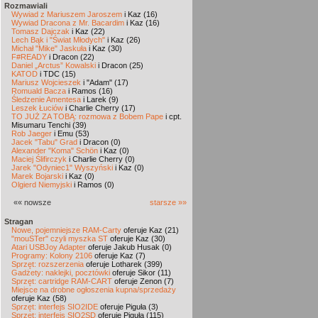
Rozmawiali
Wywiad z Mariuszem Jaroszem
i Kaz (16)
Wywiad Dracona z Mr. Bacardim
i Kaz (16)
Tomasz Dajczak
i Kaz (22)
Lech Bąk i "Świat Młodych"
i Kaz (26)
Michał "Mike" Jaskuła
i Kaz (30)
F#READY
i Dracon (22)
Daniel „Arctus” Kowalski
i Dracon (25)
KATOD
i TDC (15)
Mariusz Wojcieszek
i "Adam" (17)
Romuald Bacza
i Ramos (16)
Śledzenie Amentesa
i Larek (9)
Leszek Łuciów
i Charlie Cherry (17)
TO JUŻ ZA TOBĄ: rozmowa z Bobem Pape
i cpt.
Misumaru Tenchi (39)
Rob Jaeger
i Emu (53)
Jacek "Tabu" Grad
i Dracon (0)
Alexander "Koma" Schön
i Kaz (0)
Maciej Ślifirczyk
i Charlie Cherry (0)
Jarek "Odyniec1" Wyszyński
i Kaz (0)
Marek Bojarski
i Kaz (0)
Olgierd Niemyjski
i Ramos (0)
«« nowsze
starsze »»
Stragan
Nowe, pojemniejsze RAM-Carty
oferuje Kaz (21)
"mouSTer" czyli myszka ST
oferuje Kaz (30)
Atari USBJoy Adapter
oferuje Jakub Husak (0)
Programy: Kolony 2106
oferuje Kaz (7)
Sprzęt: rozszerzenia
oferuje Lotharek (399)
Gadżety: naklejki, pocztówki
oferuje Sikor (11)
Sprzęt: cartridge RAM-CART
oferuje Zenon (7)
Miejsce na drobne ogłoszenia kupna/sprzedaży
oferuje Kaz (58)
Sprzęt: interfejs SIO2IDE
oferuje Piguła (3)
Sprzęt: interfejs SIO2SD
oferuje Piguła (115)