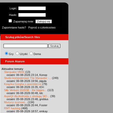
Login:
Hasło:
Zapamiętaj mnie
Zapomniane hasło?
Poproś o członkostwo
Szukaj plików/Search files
Gry
Użytki
Dema
Forum Atarum
Aktualne tematy
Starquake VBXE
(13)
ostatni: 06-08-2026 23:14, Konop
Studio komputerowe The Marauder -...
(249)
ostatni: 06-08-2026 19:56, pigula
Książka Gorgha o asemblerze
(79)
ostatni: 06-08-2026 15:35, tOri
Silly Venture 2026SE - the bigges...
(113)
ostatni: 06-08-2026 00:48, tdc
AspeQt dla Androida z obsługą SIO...
(39)
ostatni: 05-08-2026 23:48, greblus
Muzycy scenowi...
(134)
ostatni: 05-08-2026 20:44, Foster
RMT hacking
(468)
ostatni: 05-08-2026 18:57, emkay