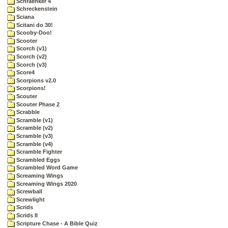
Schraenker 4
Schreckenstein
Sciana
Scitani do 30!
Scooby-Doo!
Scooter
Scorch (v1)
Scorch (v2)
Scorch (v3)
Score4
Scorpions v2.0
Scorpions!
Scouter
Scouter Phase 2
Scrabble
Scramble (v1)
Scramble (v2)
Scramble (v3)
Scramble (v4)
Scramble Fighter
Scrambled Eggs
Scrambled Word Game
Screaming Wings
Screaming Wings 2020
Screwball
Screwlight
Scrids
Scrids II
Scripture Chase - A Bible Quiz