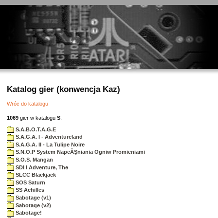
Katalog gier (konwencja Kaz)
Wróc do katalogu
1069
gier w katalogu
S
:
S.A.B.O.T.A.G.E
S.A.G.A. I - Adventureland
S.A.G.A. II - La Tulipe Noire
S.N.O.P System NapeĂŞniania Ogniw Promieniami
S.O.S. Mangan
SDI I Adventure, The
SLCC Blackjack
SOS Saturn
SS Achilles
Sabotage (v1)
Sabotage (v2)
Sabotage!