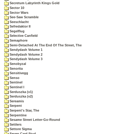
Secretum Labyrinth Kings Gold
Sector 10
Sector Wars
See-Saw Scramble
Seeschlacht
Sefredaktor II
Segelflug
Selective Canfield
Semaphore
Semi-Detached At The End Of The Street, The
Sendydash Volume 1
Sendydash Volume 2
Sendydash Volume 3
Senobyzal
Senorita
Sensitivegg
Senso
Sentinel
Sentinel I
Serduszka (v1)
Serduszka (v2)
Sereamis
Serpent
Serpent's Star, The
Serpentine
Sesame Street Letter-Go-Round
Settlers
Settore Sigma
Seven Card Stud