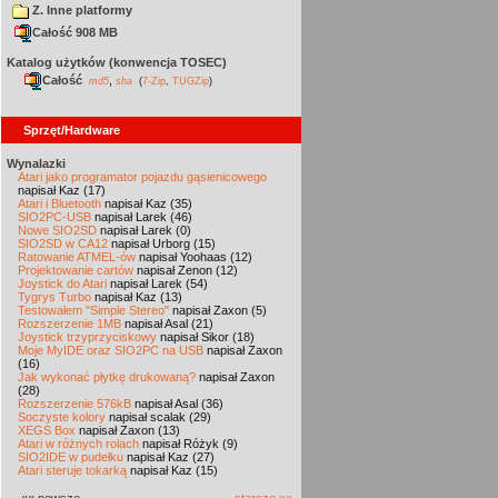
Z. Inne platformy
Całość 908 MB
Katalog użytków (konwencja TOSEC)
Całość
,
md5
sha
(
7-Zip
,
TUGZip
)
Sprzęt/Hardware
Wynalazki
Atari jako programator pojazdu gąsienicowego
napisał Kaz (17)
Atari i Bluetooth
napisał Kaz (35)
SIO2PC-USB
napisał Larek (46)
Nowe SIO2SD
napisał Larek (0)
SIO2SD w CA12
napisał Urborg (15)
Ratowanie ATMEL-ów
napisał Yoohaas (12)
Projektowanie cartów
napisał Zenon (12)
Joystick do Atari
napisał Larek (54)
Tygrys Turbo
napisał Kaz (13)
Testowałem "Simple Stereo"
napisał Zaxon (5)
Rozszerzenie 1MB
napisał Asal (21)
Joystick trzyprzyciskowy
napisał Sikor (18)
Moje MyIDE oraz SIO2PC na USB
napisał Zaxon
(16)
Jak wykonać płytkę drukowaną?
napisał Zaxon
(28)
Rozszerzenie 576kB
napisał Asal (36)
Soczyste kolory
napisał scalak (29)
XEGS Box
napisał Zaxon (13)
Atari w różnych rolach
napisał Różyk (9)
SIO2IDE w pudełku
napisał Kaz (27)
Atari steruje tokarką
napisał Kaz (15)