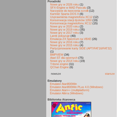
Poradniki
Nowe gry w 2026 roku
(1)
SFX-Engine w MAD Pascalu
(3)
Narzędzie do tworzenia scrolli
(12)
Kartridż Sparta DOS X
(6)
Usprawnienia magnetofonu XC12
(12)
Konserwacja stacji dysków 1050
(19)
Konserwacja magnetofonu XC12
(15)
Nowe gry w 2020 roku
(2)
Nowe gry w 2019 roku
(35)
Nowe gry w 2017 roku
(3)
Larek pokazuje
(40)
Emulacja ZX Spectrum na VBXE
(26)
Nowe gry w 2016 roku
(7)
Nowe gry w 2015 roku
(4)
Partycjonowanie karty SIDE (APT/FAT16/FAT32)
(1)
BMPVIEW
(34)
Atari ST dla opornych
(75)
Nowe gry w 2014 roku
(19)
Tritone engine
(11)
QChan Engine
(6)
nowsze
starsze
Emulatory
Emulator Atari800Win
Emulator Atari800Win PLus 4.0 (Windows)
Emulator Atari++ (multiplatform)
Emulator Altirra (Windows)
Biblioteka Atarowca