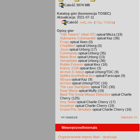
Całość 3074 MB
Katalog gier (konwencja TOSEC)
Aktualizacja: 2021-07-11
Całość
,
md5
sha
(
7-Zip
,
TUGZip
)
Opisy gier
"Old Towers" (Atari ST)
opisał Misza (19)
Submarine Commander
opisał Kaz (36)
Frogs
opisał Xeen (0)
Choplifter!
opisał Urborg (0)
Joust
opisał Urborg (17)
Commando
opisał Urborg (35)
Mario Bros
opisał Urborg (13)
Xenophobe
opisał Urborg (36)
Robbo Forever
opisał tbxx (16)
Kolony 2106
opisał tbxx (3)
Archon II: Adept
opisał Urborg/TDC (9)
Spitfire Ace/Hellcat Ace
opisał Farscape (9)
Wyspa
opisał Kaz (9)
Archon
opisał Urborg/TDC (16)
The Last Starfighter
opisał TDC (30)
Dwie Wieże
opisał Muffy (19)
Basil The Great Mouse Detective
opisał Charlie
Cherry (125)
Inny Świat
opisał Charlie Cherry (17)
Inspektor
opisał Charlie Cherry (19)
Grand Prix Simulator
opisał Charlie Cherry (16)
«« nowsze
starsze »»
Wewnętrzne/Internals
Organizowanie imprez Atari - dyskusja