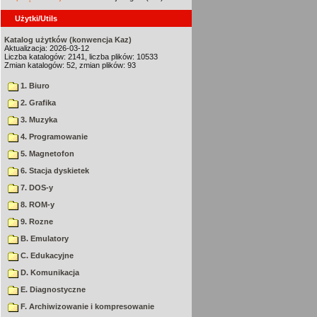
Użytki/Utils
Katalog użytków (konwencja Kaz)
Aktualizacja: 2026-03-12
Liczba katalogów: 2141, liczba plików: 10533
Zmian katalogów: 52, zmian plików: 93
1. Biuro
2. Grafika
3. Muzyka
4. Programowanie
5. Magnetofon
6. Stacja dyskietek
7. DOS-y
8. ROM-y
9. Rozne
B. Emulatory
C. Edukacyjne
D. Komunikacja
E. Diagnostyczne
F. Archiwizowanie i kompresowanie