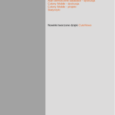
Atari demoscene database - dyskusja
Colony Mobile - dyskusja
Colony Mobile - projekt
Statystyki
Nowinki
tworzone dzięki
CuteNews