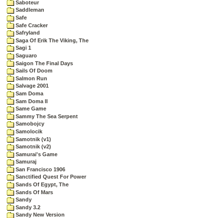
Saboteur
Saddleman
Safe
Safe Cracker
Safryland
Saga Of Erik The Viking, The
Sagi 1
Saguaro
Saigon The Final Days
Sails Of Doom
Salmon Run
Salvage 2001
Sam Doma
Sam Doma II
Same Game
Sammy The Sea Serpent
Samobojcy
Samolocik
Samotnik (v1)
Samotnik (v2)
Samurai's Game
Samuraj
San Francisco 1906
Sanctified Quest For Power
Sands Of Egypt, The
Sands Of Mars
Sandy
Sandy 3.2
Sandy New Version