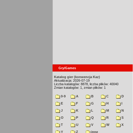
Gry/Games
Katalog gier (konwencja Kaz)
Aktualizacja: 2026-07-19
Liczba katalogów: 8878, liczba plików: 40040
Zmian katalogów: 1, zmian plików: 1
0-9
A
B
C
D
E
F
G
H
I
J
K
L
M
N
O
P
Q
R
S
T
U
V
W
X
Y
Z
inne