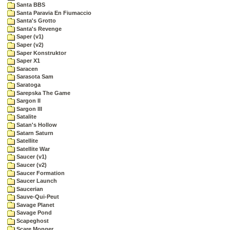
Santa BBS
Santa Paravia En Fiumaccio
Santa's Grotto
Santa's Revenge
Saper (v1)
Saper (v2)
Saper Konstruktor
Saper X1
Saracen
Sarasota Sam
Saratoga
Sarepska The Game
Sargon II
Sargon III
Satalite
Satan's Hollow
Satarn Saturn
Satellite
Satellite War
Saucer (v1)
Saucer (v2)
Saucer Formation
Saucer Launch
Saucerian
Sauve-Qui-Peut
Savage Planet
Savage Pond
Scapeghost
Scare Monger