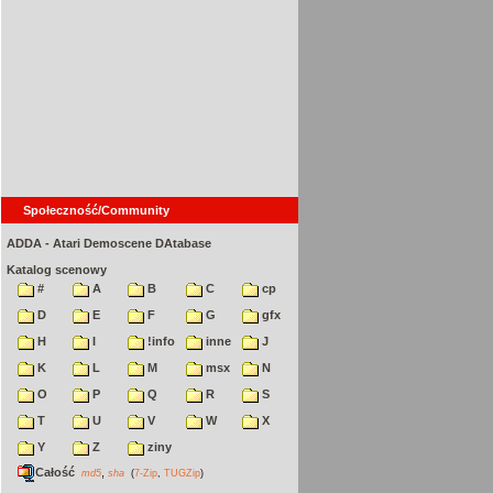
Społeczność/Community
ADDA - Atari Demoscene DAtabase
Katalog scenowy
#
A
B
C
cp
D
E
F
G
gfx
H
I
!info
inne
J
K
L
M
msx
N
O
P
Q
R
S
T
U
V
W
X
Y
Z
ziny
Całość
,
md5
sha
(
7-Zip
,
TUGZip
)