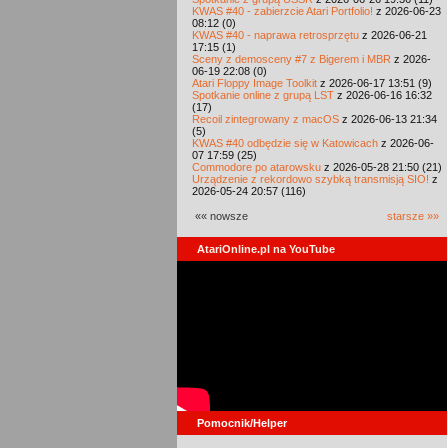
KWAS #40 - zabierzcie Atari Portfolio!
z 2026-06-23
08:12 (0)
KWAS #40 - naprawa retrosprzętu
z 2026-06-21
17:15 (1)
Sceny z demosceny #7 z Bigerem i MBR
z 2026-
06-19 22:08 (0)
Atari Floppy Image Toolkit
z 2026-06-17 13:51 (9)
Spotkanie online z grupą LST
z 2026-06-16 16:32
(17)
Recoil zintegrowany z macOS
z 2026-06-13 21:34
(5)
KWAS #40 odbędzie się w Katowicach
z 2026-06-
07 17:59 (25)
Commodore po atarowsku
z 2026-05-28 21:50 (21)
Urządzenie z rekordowo szybką transmisją SIO!
z
2026-05-24 20:57 (116)
«« nowsze
starsze »»
AtariOnline.pl na YouTube
Pomocnik/Helper