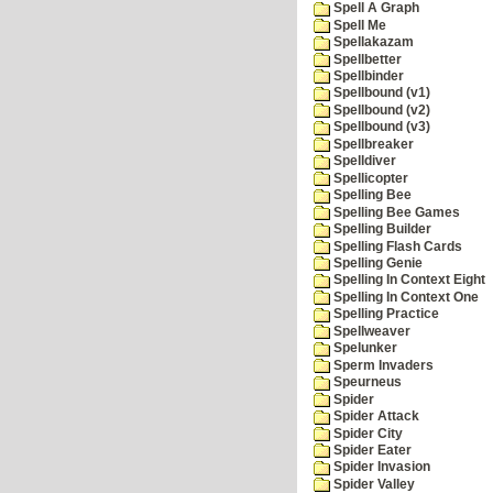
Spell A Graph
Spell Me
Spellakazam
Spellbetter
Spellbinder
Spellbound (v1)
Spellbound (v2)
Spellbound (v3)
Spellbreaker
Spelldiver
Spellicopter
Spelling Bee
Spelling Bee Games
Spelling Builder
Spelling Flash Cards
Spelling Genie
Spelling In Context Eight
Spelling In Context One
Spelling Practice
Spellweaver
Spelunker
Sperm Invaders
Speurneus
Spider
Spider Attack
Spider City
Spider Eater
Spider Invasion
Spider Valley