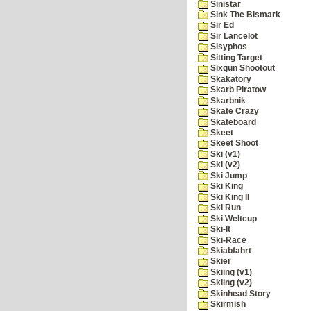
Sinistar
Sink The Bismark
Sir Ed
Sir Lancelot
Sisyphos
Sitting Target
Sixgun Shootout
Skakatory
Skarb Piratow
Skarbnik
Skate Crazy
Skateboard
Skeet
Skeet Shoot
Ski (v1)
Ski (v2)
Ski Jump
Ski King
Ski King II
Ski Run
Ski Weltcup
Ski-It
Ski-Race
Skiabfahrt
Skier
Skiing (v1)
Skiing (v2)
Skinhead Story
Skirmish