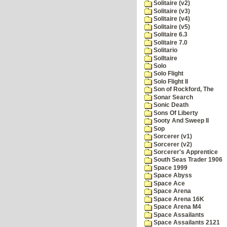
Solitaire (v2)
Solitaire (v3)
Solitaire (v4)
Solitaire (v5)
Solitaire 6.3
Solitaire 7.0
Solitario
Solltaire
Solo
Solo Flight
Solo Flight II
Son of Rockford, The
Sonar Search
Sonic Death
Sons Of Liberty
Sooty And Sweep II
Sop
Sorcerer (v1)
Sorcerer (v2)
Sorcerer's Apprentice
South Seas Trader 1906
Space 1999
Space Abyss
Space Ace
Space Arena
Space Arena 16K
Space Arena M4
Space Assailants
Space Assailants 2121