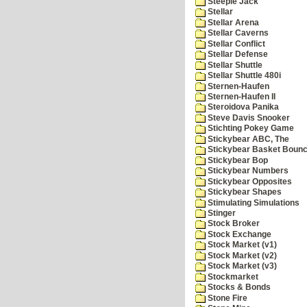
Steeple Jack
Stellar
Stellar Arena
Stellar Caverns
Stellar Conflict
Stellar Defense
Stellar Shuttle
Stellar Shuttle 480i
Sternen-Haufen
Sternen-Haufen II
Steroidova Panika
Steve Davis Snooker
Stichting Pokey Game
Stickybear ABC, The
Stickybear Basket Boun
Stickybear Bop
Stickybear Numbers
Stickybear Opposites
Stickybear Shapes
Stimulating Simulations
Stinger
Stock Broker
Stock Exchange
Stock Market (v1)
Stock Market (v2)
Stock Market (v3)
Stockmarket
Stocks & Bonds
Stone Fire