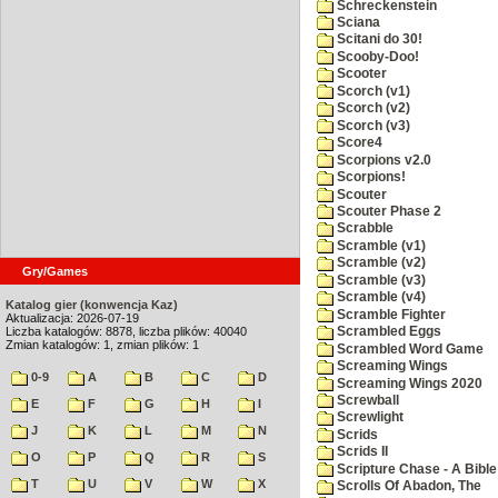
Schreckenstein
Sciana
Scitani do 30!
Scooby-Doo!
Scooter
Scorch (v1)
Scorch (v2)
Scorch (v3)
Score4
Scorpions v2.0
Scorpions!
Scouter
Scouter Phase 2
Scrabble
Scramble (v1)
Scramble (v2)
Gry/Games
Scramble (v3)
Scramble (v4)
Katalog gier (konwencja Kaz)
Scramble Fighter
Aktualizacja: 2026-07-19
Liczba katalogów: 8878, liczba plików: 40040
Scrambled Eggs
Zmian katalogów: 1, zmian plików: 1
Scrambled Word Game
Screaming Wings
0-9
A
B
C
D
Screaming Wings 2020
Screwball
E
F
G
H
I
Screwlight
J
K
L
M
N
Scrids
Scrids II
O
P
Q
R
S
Scripture Chase - A Bible
T
U
V
W
X
Scrolls Of Abadon, The