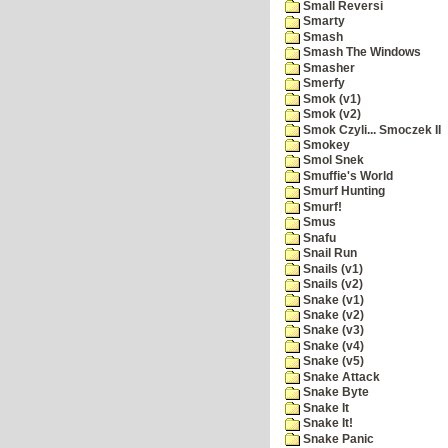
Small Reversi
Smarty
Smash
Smash The Windows
Smasher
Smerfy
Smok (v1)
Smok (v2)
Smok Czyli... Smoczek II
Smokey
Smol Snek
Smuffie's World
Smurf Hunting
Smurf!
Smus
Snafu
Snail Run
Snails (v1)
Snails (v2)
Snake (v1)
Snake (v2)
Snake (v3)
Snake (v4)
Snake (v5)
Snake Attack
Snake Byte
Snake It
Snake It!
Snake Panic