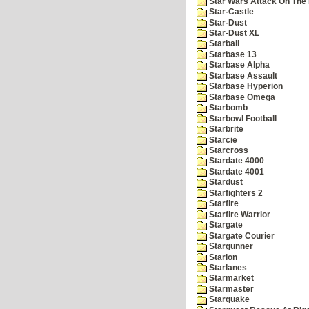
Star Wars Attack On The 
Star-Castle
Star-Dust
Star-Dust XL
Starball
Starbase 13
Starbase Alpha
Starbase Assault
Starbase Hyperion
Starbase Omega
Starbomb
Starbowl Football
Starbrite
Starcie
Starcross
Stardate 4000
Stardate 4001
Stardust
Starfighters 2
Starfire
Starfire Warrior
Stargate
Stargate Courier
Stargunner
Starion
Starlanes
Starmarket
Starmaster
Starquake