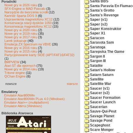
Santa BBS
Poradniki
Nowe gry w 2026 roku
(1)
Santa Paravia En Fiumac
SFX-Engine w MAD Pascalu
(3)
Santa's Grotto
Narzędzie do tworzenia scrolli
(12)
Santa's Revenge
Kartridż Sparta DOS X
(6)
Usprawnienia magnetofonu XC12
(12)
Saper (v1)
Konserwacja stacji dysków 1050
(19)
Saper (v2)
Konserwacja magnetofonu XC12
(15)
Saper Konstruktor
Nowe gry w 2020 roku
(2)
Saper X1
Nowe gry w 2019 roku
(35)
Nowe gry w 2017 roku
(3)
Saracen
Larek pokazuje
(40)
Sarasota Sam
Emulacja ZX Spectrum na VBXE
(26)
Saratoga
Nowe gry w 2016 roku
(7)
Nowe gry w 2015 roku
(4)
Sarepska The Game
Partycjonowanie karty SIDE (APT/FAT16/FAT32)
Sargon II
(1)
Sargon III
BMPVIEW
(34)
Satalite
Atari ST dla opornych
(75)
Nowe gry w 2014 roku
(19)
Satan's Hollow
Tritone engine
(11)
Satarn Saturn
QChan Engine
(6)
Satellite
nowsze
starsze
Satellite War
Saucer (v1)
Emulatory
Saucer (v2)
Emulator Atari800Win
Saucer Formation
Emulator Atari800Win PLus 4.0 (Windows)
Saucer Launch
Emulator Atari++ (multiplatform)
Emulator Altirra (Windows)
Saucerian
Sauve-Qui-Peut
Biblioteka Atarowca
Savage Planet
Savage Pond
Scapeghost
Scare Monger