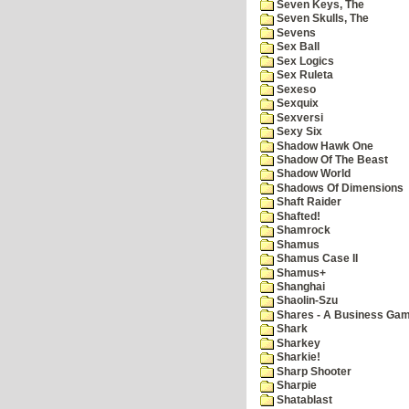
Seven Keys, The
Seven Skulls, The
Sevens
Sex Ball
Sex Logics
Sex Ruleta
Sexeso
Sexquix
Sexversi
Sexy Six
Shadow Hawk One
Shadow Of The Beast
Shadow World
Shadows Of Dimensions
Shaft Raider
Shafted!
Shamrock
Shamus
Shamus Case II
Shamus+
Shanghai
Shaolin-Szu
Shares - A Business Ga
Shark
Sharkey
Sharkie!
Sharp Shooter
Sharpie
Shatablast