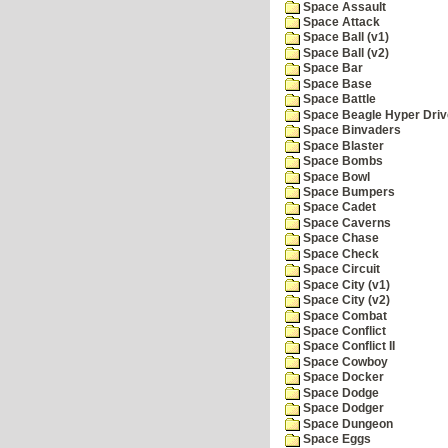
Space Assault
Space Attack
Space Ball (v1)
Space Ball (v2)
Space Bar
Space Base
Space Battle
Space Beagle Hyper Driv
Space Binvaders
Space Blaster
Space Bombs
Space Bowl
Space Bumpers
Space Cadet
Space Caverns
Space Chase
Space Check
Space Circuit
Space City (v1)
Space City (v2)
Space Combat
Space Conflict
Space Conflict II
Space Cowboy
Space Docker
Space Dodge
Space Dodger
Space Dungeon
Space Eggs