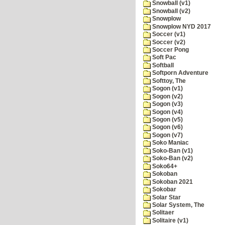
Snowball (v1)
Snowball (v2)
Snowplow
Snowplow NYD 2017
Soccer (v1)
Soccer (v2)
Soccer Pong
Soft Pac
Softball
Softporn Adventure
Softtoy, The
Sogon (v1)
Sogon (v2)
Sogon (v3)
Sogon (v4)
Sogon (v5)
Sogon (v6)
Sogon (v7)
Soko Maniac
Soko-Ban (v1)
Soko-Ban (v2)
Soko64+
Sokoban
Sokoban 2021
Sokobar
Solar Star
Solar System, The
Solitaer
Solitaire (v1)