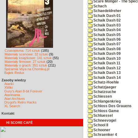
Scare Monger - The Specia
Schach
Schaedeldreher
Schaik Dash 01
Schaik Dash 02
Schaik Dash 03
Schaik Dash 04
Schaik Dash 05
Schaik Dash 06
Schaik Dash 07
Schaik Dash 08
Czasopisma: 714 sztuk
(185)
Schaik Dash 09
Materiały scenowe: 32 sztuki
(9)
Materiały książkowe: 141 sztuk
(55)
Schaik Dash 10
Materiały firmowe: 27 sztuk
(20)
Schaik Dash 11
Materiały o grach: 351 sztuk
(211)
Schaik Dash 12
Spiżarnia Voya na Chomikuj.pl
Bajtek Redux
Schaik Dash 13
Schaik Dash 14
Zasoby wiedzy
Schatz-Hoehle
Atariki
Schatzjaeger
XWiki
Gury's Atari 8-bit Forever
Schatzsuche
Atarimania
Schiessen
Atari Archives
Schlangenkrieg
Drygol's Retro Hacks
XL Search
Schloss Des Grauens
Schloss Game
Kontakt
Schluessel
Schneevogel
HI SCORE CAFÉ
School II
Schooner
Schraenker 4