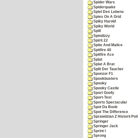
Spider Wars
Spiderquake
Spiel Des Lebens
Spies On A Grid
Spiky Harold
Spiky World
Spill
Spindizzy
Spirit 22
Spite And Malice
Spitfire 40
Spitfire Ace
Splat
Splat A Brat
Split Der Taucher
Sponzor F1
Spookbusters
Spooky
Spooky Castle
Sport Goofy
Sport-Test
Sports Spectacular
Spot Da Boob
Spot The Difference
Sprawdzian Z Historii Pol
Springer
Springer Jack
Sprint I
Sprong