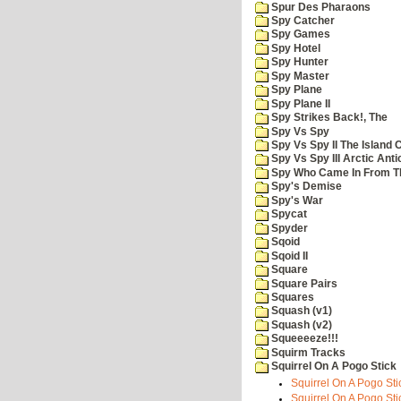
Spur Des Pharaons
Spy Catcher
Spy Games
Spy Hotel
Spy Hunter
Spy Master
Spy Plane
Spy Plane II
Spy Strikes Back!, The
Spy Vs Spy
Spy Vs Spy II The Island 
Spy Vs Spy III Arctic Anti
Spy Who Came In From T
Spy's Demise
Spy's War
Spycat
Spyder
Sqoid
Sqoid II
Square
Square Pairs
Squares
Squash (v1)
Squash (v2)
Squeeeeze!!!
Squirm Tracks
Squirrel On A Pogo Stick
Squirrel On A Pogo Stic
Squirrel On A Pogo Sti