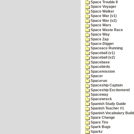
Space Trouble II
Space Voyager
Space Walker
Space War (v1)
Space War (v2)
Space Wars
Space Waste Race
Space Way
Space Zap
Space-Digger
Spaceace Running
Spaceball (v1)
Spaceball (v2)
Spacebase
Spacebirds
Spacemission
Spacer
Spacerun
Spaceship Captain
Spaceship Excitement!
Spaceway
Spacewreck
Spanish Study Guide
Spanish Teacher #1
Spanish Vocabulary Build
Spare Change
Spare Tire
Spark Bugs
Sparkz