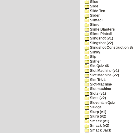
Slice
Slide
Slide Ten
Slider
Slimaci
Slime
Slime Blasters
Slime Pinball
Slingshot (v1)
Slingshot (v2)
Slingshot Construction S
Slinky!
Slip
Slither
Slo-Quiz 4K
Slot Machine (v1)
Slot Machine (v2)
Slot Trivia
Slot-Machine
Slotmachine
Slots (v1)
Slots (v2)
Slovenian Quiz
Sludge
Slurp (v1)
Slurp (v2)
Smack (v1)
Smack (v2)
Smack Jack