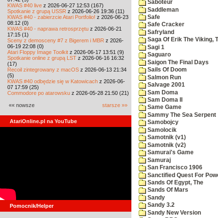
Saboteur
KWAS #40 live
z 2026-06-27 12:53 (167)
Saddleman
Spotkanie z grupą USSR
z 2026-06-26 19:36 (11)
KWAS #40 - zabierzcie Atari Portfolio!
z 2026-06-23
Safe
08:12 (0)
Safe Cracker
KWAS #40 - naprawa retrosprzętu
z 2026-06-21
Safryland
17:15 (1)
Saga Of Erik The Viking, 
Sceny z demosceny #7 z Bigerem i MBR
z 2026-
06-19 22:08 (0)
Sagi 1
Atari Floppy Image Toolkit
z 2026-06-17 13:51 (9)
Saguaro
Spotkanie online z grupą LST
z 2026-06-16 16:32
Saigon The Final Days
(17)
Recoil zintegrowany z macOS
z 2026-06-13 21:34
Sails Of Doom
(5)
Salmon Run
KWAS #40 odbędzie się w Katowicach
z 2026-06-
Salvage 2001
07 17:59 (25)
Sam Doma
Commodore po atarowsku
z 2026-05-28 21:50 (21)
Sam Doma II
«« nowsze
starsze »»
Same Game
Sammy The Sea Serpent
AtariOnline.pl na YouTube
Samobojcy
Samolocik
Samotnik (v1)
Samotnik (v2)
Samurai's Game
Samuraj
San Francisco 1906
Sanctified Quest For Pow
Sands Of Egypt, The
Sands Of Mars
Sandy
Sandy 3.2
Pomocnik/Helper
Sandy New Version