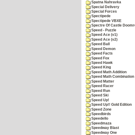
Spatna Nahravka
Special Delivery
Special Forces
Spectipede
Spectipede VBXE
Spectre Of Castle Doomr
Speed - Puzzle
Speed Ace (v1)
Speed Ace (v2)
Speed Ball
Speed Demon
Speed Facts
Speed Fox
Speed Hawk
Speed King
Speed Math Addition
Speed Math Combination
Speed Matter
Speed Racer
Speed Run
Speed Ski
Speed Up!
Speed Up!! Gold Edition
Speed Zone
Speedbirds
Speedello
Speedmaza
Speedway Blast
Speedway One