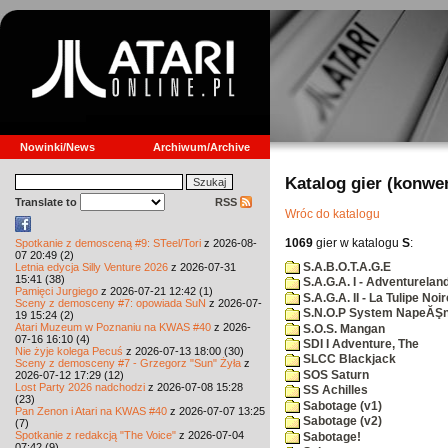
Nowinki/News
Archiwum/Archive
Katalog gier (konwe
Translate to
RSS
Wróc do katalogu
1069
gier w katalogu
S
:
Spotkanie z demosceną #9: STeel/Tori
z 2026-08-
07 20:49 (2)
S.A.B.O.T.A.G.E
Letnia edycja Silly Venture 2026
z 2026-07-31
15:41 (38)
S.A.G.A. I - Adventurelan
Pamięci Jurgiego
z 2026-07-21 12:42 (1)
S.A.G.A. II - La Tulipe Noir
Sceny z demosceny #7: opowiada SuN
z 2026-07-
S.N.O.P System NapeĂŞn
19 15:24 (2)
Atari Muzeum w Poznaniu na KWAS #40
z 2026-
S.O.S. Mangan
07-16 16:10 (4)
SDI I Adventure, The
Nie żyje kolega Pecuś
z 2026-07-13 18:00 (30)
SLCC Blackjack
Sceny z demosceny #7 - Grzegorz "Sun" Żyła
z
SOS Saturn
2026-07-12 17:29 (12)
Lost Party 2026 nadchodzi
z 2026-07-08 15:28
SS Achilles
(23)
Sabotage (v1)
Pan Zenon i Atari na KWAS #40
z 2026-07-07 13:25
Sabotage (v2)
(7)
Spotkanie z redakcją "The Voice"
z 2026-07-04
Sabotage!
07:42 (9)