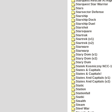
Starquest Rescue At Rige
Starquest Star Warrior
Stars
Starsector Defense
Starship
Starship Dock
Starship Duel
Starshot
Starsquare
Startrak
Startrek (v1)
Startrek (v2)
Starware
Starwarp
Stary Dom (v1)
Stary Dom (v2)
Stary Dum
Statek Kosmiczny NCC-
States & Capitals
States & Capitals!
States And Capitals (v1)
States And Capitals (v2)
Static
Station
Stationfall
Statki
Stealth
Steam
Steel War