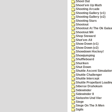
Shoot Out
Shoot'em Up Math
Shooting Arcade
Shooting Gallery (v1)
Shooting Gallery (v2)
Shooting Stars
Shootout
Shootout At The Ok Gala
Shootout M4
Shop Steward
Shot'em All
Show Down (v1)
Show Down (v2)
Showdown Hockey!
Showjumping
Shuffleboard
Shuriken
Shut Down
Shuttle Ascent Simulatio
Shuttle Challenger
Shuttle Intercept
Shuttle Propellant Loadin
Siberuv Drahokam
Sidewinder
Sidewinder II
Siebzehn Und Vier
Siege
Siege On The X-Men
Sigils