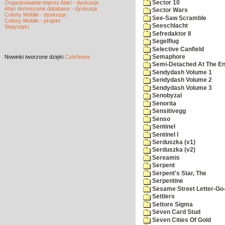
Sector 10
Organizowanie imprez Atari - dyskusja
Atari demoscene database - dyskusja
Sector Wars
Colony Mobile - dyskusja
See-Saw Scramble
Colony Mobile - projekt
Seeschlacht
Statystyki
Sefredaktor II
Segelflug
Selective Canfield
Nowinki
tworzone dzięki
CuteNews
Semaphore
Semi-Detached At The End
Sendydash Volume 1
Sendydash Volume 2
Sendydash Volume 3
Senobyzal
Senorita
Sensitivegg
Senso
Sentinel
Sentinel I
Serduszka (v1)
Serduszka (v2)
Sereamis
Serpent
Serpent's Star, The
Serpentine
Sesame Street Letter-Go
Settlers
Settore Sigma
Seven Card Stud
Seven Cities Of Gold