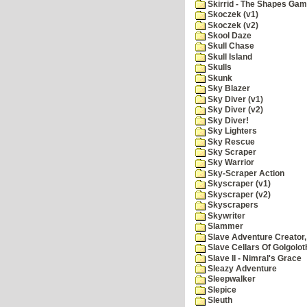
Skirrid - The Shapes Ga
Skoczek (v1)
Skoczek (v2)
Skool Daze
Skull Chase
Skull Island
Skulls
Skunk
Sky Blazer
Sky Diver (v1)
Sky Diver (v2)
Sky Diver!
Sky Lighters
Sky Rescue
Sky Scraper
Sky Warrior
Sky-Scraper Action
Skyscraper (v1)
Skyscraper (v2)
Skyscrapers
Skywriter
Slammer
Slave Adventure Creator,
Slave Cellars Of Golgolot
Slave II - Nimral's Grace
Sleazy Adventure
Sleepwalker
Slepice
Sleuth