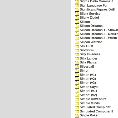
Sigma Delta Gamma 7
Sign Language Fun
Significant Figures Drill
Silent Service
Sileny Zlodej
Silicon
Silicon Dreams
Silicon Dreams 1 - Snowb
Silicon Dreams 2 - Retur
Silicon Dreams 3 - Worm 
Silicon Warrior
Silk Dust
Silkworm
Silly Invaders
Silly Lander
Silly Planter
Silverball
Simon
Simon (v1)
Simon (v2)
Simon (v3)
Simon Says
Simon! (v1)
Simon! (v2)
Simple Adventure
Simple Minds
Simulated Computer
Simulated Computer II
Single Poker