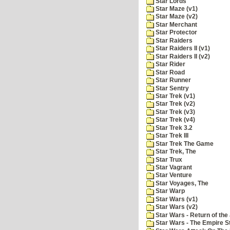
Star Lords
Star Maze (v1)
Star Maze (v2)
Star Merchant
Star Protector
Star Raiders
Star Raiders II (v1)
Star Raiders II (v2)
Star Rider
Star Road
Star Runner
Star Sentry
Star Trek (v1)
Star Trek (v2)
Star Trek (v3)
Star Trek (v4)
Star Trek 3.2
Star Trek III
Star Trek The Game
Star Trek, The
Star Trux
Star Vagrant
Star Venture
Star Voyages, The
Star Warp
Star Wars (v1)
Star Wars (v2)
Star Wars - Return of the 
Star Wars - The Empire S