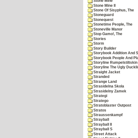
Stone Mine
Stone Mine II
Stone Of Sisyphus, The
Stoneguard
Stonequest
Stonetime People, The
Stoneville Manor
Stop Gamo!, The
Stories
Storm
Story Builder
Storybook Addition And S
Storybook People And Pl
Storyline Rumpelstiltskin
Storyline The Ugly Duckl
Straight Jacket
Stranded
Strange Land
Strasidelna Skola
Strasidelny Zamek
Strategi
Stratego
Stratoblaster Outpost
Stratos
Straussenkampf
Strayball
Strayball II
Strayball S
Street Attack