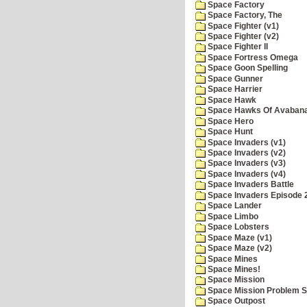
Space Factory
Space Factory, The
Space Fighter (v1)
Space Fighter (v2)
Space Fighter II
Space Fortress Omega
Space Goon Spelling
Space Gunner
Space Harrier
Space Hawk
Space Hawks Of Avabana
Space Hero
Space Hunt
Space Invaders (v1)
Space Invaders (v2)
Space Invaders (v3)
Space Invaders (v4)
Space Invaders Battle
Space Invaders Episode 
Space Lander
Space Limbo
Space Lobsters
Space Maze (v1)
Space Maze (v2)
Space Mines
Space Mines!
Space Mission
Space Mission Problem S
Space Outpost