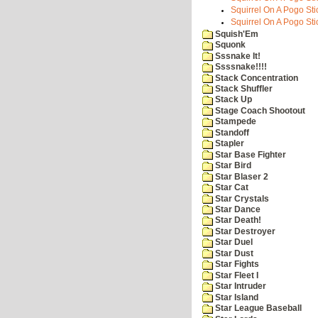
Squirrel On A Pogo Stic
Squirrel On A Pogo Sti
Squish'Em
Squonk
Sssnake It!
Ssssnake!!!!
Stack Concentration
Stack Shuffler
Stack Up
Stage Coach Shootout
Stampede
Standoff
Stapler
Star Base Fighter
Star Bird
Star Blaser 2
Star Cat
Star Crystals
Star Dance
Star Death!
Star Destroyer
Star Duel
Star Dust
Star Fights
Star Fleet I
Star Intruder
Star Island
Star League Baseball