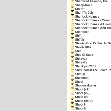
Shattered Alliance, The
Sheep-Race
Sheriff
Sheriff's Job
Sherlock Holmes
Sherlock Holmes - Crimin
Sherlock Holmes A Lukos
Sherlock Holmes And The
Sherlock!
Shift
Shift It
Shiloh - Grant's Trial In T
Shiloh 1862
Ship
Ship Of Stars
Shit (v1)
Shit (v2)
Shit Alpin 2005
Shit Head In The Space T
Shmup
Shoggoth
Shogi
Shogun Master
Shoot (v1)
Shoot (v2)
Shoot (v3)
Shoot Em Up
Shoot II
Shoot It