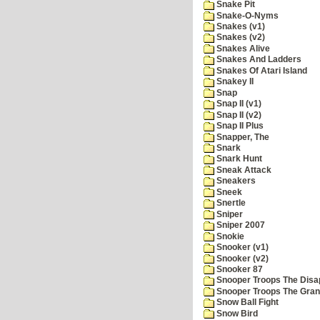
Snake Pit
Snake-O-Nyms
Snakes (v1)
Snakes (v2)
Snakes Alive
Snakes And Ladders
Snakes Of Atari Island
Snakey II
Snap
Snap II (v1)
Snap II (v2)
Snap II Plus
Snapper, The
Snark
Snark Hunt
Sneak Attack
Sneakers
Sneek
Snertle
Sniper
Sniper 2007
Snokie
Snooker (v1)
Snooker (v2)
Snooker 87
Snooper Troops The Disa
Snooper Troops The Grani
Snow Ball Fight
Snow Bird