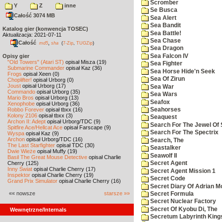
Scromber
Y
Z
inne
Se Busca
Całość 3074 MB
Sea Alert
Sea Bandit
Katalog gier (konwencja TOSEC)
Sea Battle!
Aktualizacja: 2021-07-11
Sea Chase
Całość
,
md5
sha
(
7-Zip
,
TUGZip
)
Sea Dragon
Sea Falcon IV
Opisy gier
"Old Towers" (Atari ST)
opisał Misza (19)
Sea Fighter
Submarine Commander
opisał Kaz (36)
Sea Horse Hide'n Seek
Frogs
opisał Xeen (0)
Sea Of Zirun
Choplifter!
opisał Urborg (0)
Joust
opisał Urborg (17)
Sea War
Commando
opisał Urborg (35)
Sea Wars
Mario Bros
opisał Urborg (13)
Seafox
Xenophobe
opisał Urborg (36)
Robbo Forever
opisał tbxx (16)
Seahorses
Kolony 2106
opisał tbxx (3)
Seaquest
Archon II: Adept
opisał Urborg/TDC (9)
Search For The Jewel Of 
Spitfire Ace/Hellcat Ace
opisał Farscape (9)
Search For The Spectrix
Wyspa
opisał Kaz (9)
Archon
opisał Urborg/TDC (16)
Search, The
The Last Starfighter
opisał TDC (30)
Seastalker
Dwie Wieże
opisał Muffy (19)
Seawolf II
Basil The Great Mouse Detective
opisał Charlie
Cherry (125)
Secret Agent
Inny Świat
opisał Charlie Cherry (17)
Secret Agent Mission 1
Inspektor
opisał Charlie Cherry (19)
Secret Code
Grand Prix Simulator
opisał Charlie Cherry (16)
Secret Diary Of Adrian Mo
«« nowsze
starsze »»
Secret Formula
Secret Nuclear Factory
Secret Of Kyobu Di, The
Wewnętrzne/Internals
Secretum Labyrinth King