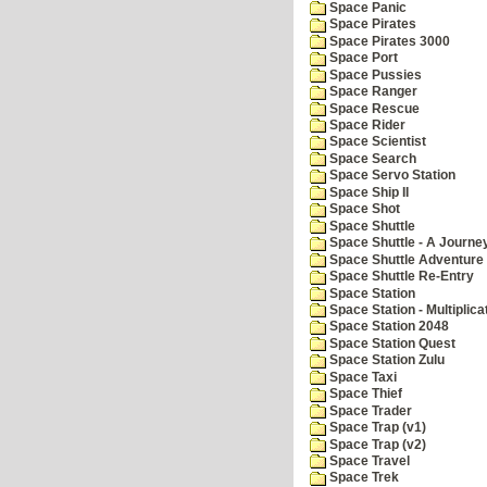
Space Panic
Space Pirates
Space Pirates 3000
Space Port
Space Pussies
Space Ranger
Space Rescue
Space Rider
Space Scientist
Space Search
Space Servo Station
Space Ship II
Space Shot
Space Shuttle
Space Shuttle - A Journe
Space Shuttle Adventure
Space Shuttle Re-Entry
Space Station
Space Station - Multiplica
Space Station 2048
Space Station Quest
Space Station Zulu
Space Taxi
Space Thief
Space Trader
Space Trap (v1)
Space Trap (v2)
Space Travel
Space Trek