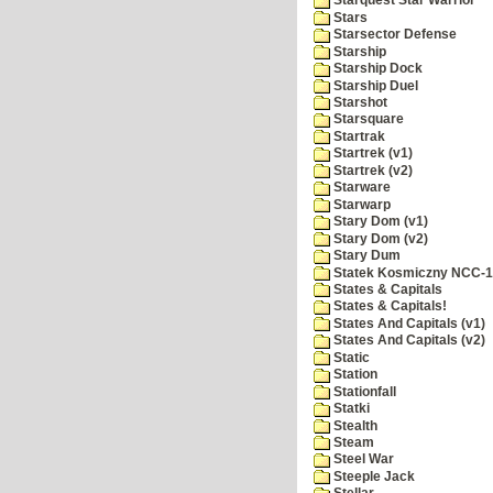
Starquest Star Warrior
Stars
Starsector Defense
Starship
Starship Dock
Starship Duel
Starshot
Starsquare
Startrak
Startrek (v1)
Startrek (v2)
Starware
Starwarp
Stary Dom (v1)
Stary Dom (v2)
Stary Dum
Statek Kosmiczny NCC-
States & Capitals
States & Capitals!
States And Capitals (v1)
States And Capitals (v2)
Static
Station
Stationfall
Statki
Stealth
Steam
Steel War
Steeple Jack