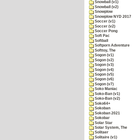
Snowball (v1)
Snowball (v2)
Snowplow
Snowplow NYD 2017
Soccer (v1)
Soccer (v2)
Soccer Pong
Soft Pac
Softball
Softporn Adventure
Softtoy, The
Sogon (v1)
Sogon (v2)
Sogon (v3)
Sogon (v4)
Sogon (v5)
Sogon (v6)
Sogon (v7)
Soko Maniac
Soko-Ban (v1)
Soko-Ban (v2)
Soko64+
Sokoban
Sokoban 2021
Sokobar
Solar Star
Solar System, The
Solitaer
Solitaire (v1)