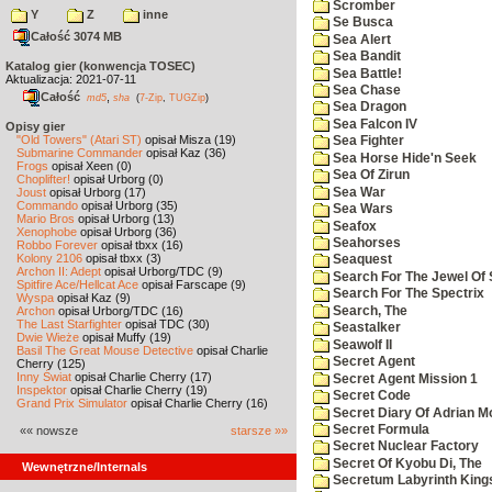
Scromber
Y
Z
inne
Se Busca
Całość 3074 MB
Sea Alert
Sea Bandit
Katalog gier (konwencja TOSEC)
Sea Battle!
Aktualizacja: 2021-07-11
Sea Chase
Całość
,
md5
sha
(
7-Zip
,
TUGZip
)
Sea Dragon
Sea Falcon IV
Opisy gier
"Old Towers" (Atari ST)
opisał Misza (19)
Sea Fighter
Submarine Commander
opisał Kaz (36)
Sea Horse Hide'n Seek
Frogs
opisał Xeen (0)
Sea Of Zirun
Choplifter!
opisał Urborg (0)
Sea War
Joust
opisał Urborg (17)
Commando
opisał Urborg (35)
Sea Wars
Mario Bros
opisał Urborg (13)
Seafox
Xenophobe
opisał Urborg (36)
Seahorses
Robbo Forever
opisał tbxx (16)
Kolony 2106
opisał tbxx (3)
Seaquest
Archon II: Adept
opisał Urborg/TDC (9)
Search For The Jewel Of 
Spitfire Ace/Hellcat Ace
opisał Farscape (9)
Search For The Spectrix
Wyspa
opisał Kaz (9)
Search, The
Archon
opisał Urborg/TDC (16)
The Last Starfighter
opisał TDC (30)
Seastalker
Dwie Wieże
opisał Muffy (19)
Seawolf II
Basil The Great Mouse Detective
opisał Charlie
Secret Agent
Cherry (125)
Inny Świat
opisał Charlie Cherry (17)
Secret Agent Mission 1
Inspektor
opisał Charlie Cherry (19)
Secret Code
Grand Prix Simulator
opisał Charlie Cherry (16)
Secret Diary Of Adrian Mo
Secret Formula
«« nowsze
starsze »»
Secret Nuclear Factory
Secret Of Kyobu Di, The
Wewnętrzne/Internals
Secretum Labyrinth King