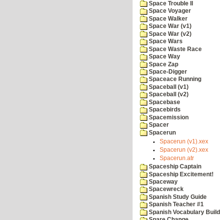
Space Trouble II
Space Voyager
Space Walker
Space War (v1)
Space War (v2)
Space Wars
Space Waste Race
Space Way
Space Zap
Space-Digger
Spaceace Running
Spaceball (v1)
Spaceball (v2)
Spacebase
Spacebirds
Spacemission
Spacer
Spacerun
Spacerun (v1).xex
Spacerun (v2).xex
Spacerun.atr
Spaceship Captain
Spaceship Excitement!
Spaceway
Spacewreck
Spanish Study Guide
Spanish Teacher #1
Spanish Vocabulary Build
Spare Change