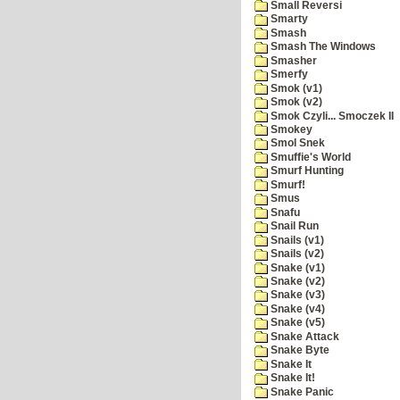
Small Reversi
Smarty
Smash
Smash The Windows
Smasher
Smerfy
Smok (v1)
Smok (v2)
Smok Czyli... Smoczek II
Smokey
Smol Snek
Smuffie's World
Smurf Hunting
Smurf!
Smus
Snafu
Snail Run
Snails (v1)
Snails (v2)
Snake (v1)
Snake (v2)
Snake (v3)
Snake (v4)
Snake (v5)
Snake Attack
Snake Byte
Snake It
Snake It!
Snake Panic