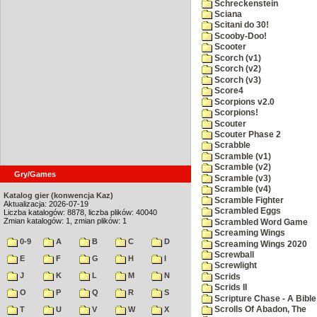
Schreckenstein
Sciana
Scitani do 30!
Scooby-Doo!
Scooter
Scorch (v1)
Scorch (v2)
Scorch (v3)
Score4
Scorpions v2.0
Scorpions!
Scouter
Scouter Phase 2
Scrabble
Scramble (v1)
Scramble (v2)
Gry/Games
Scramble (v3)
Scramble (v4)
Katalog gier (konwencja Kaz)
Scramble Fighter
Aktualizacja: 2026-07-19
Scrambled Eggs
Liczba katalogów: 8878, liczba plików: 40040
Zmian katalogów: 1, zmian plików: 1
Scrambled Word Game
Screaming Wings
0-9
A
B
C
D
Screaming Wings 2020
Screwball
E
F
G
H
I
Screwlight
J
K
L
M
N
Scrids
Scrids II
O
P
Q
R
S
Scripture Chase - A Bible
T
U
V
W
X
Scrolls Of Abadon, The