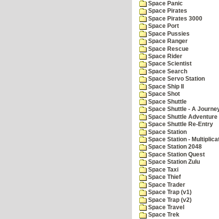
Space Panic
Space Pirates
Space Pirates 3000
Space Port
Space Pussies
Space Ranger
Space Rescue
Space Rider
Space Scientist
Space Search
Space Servo Station
Space Ship II
Space Shot
Space Shuttle
Space Shuttle - A Journe
Space Shuttle Adventure
Space Shuttle Re-Entry
Space Station
Space Station - Multiplica
Space Station 2048
Space Station Quest
Space Station Zulu
Space Taxi
Space Thief
Space Trader
Space Trap (v1)
Space Trap (v2)
Space Travel
Space Trek