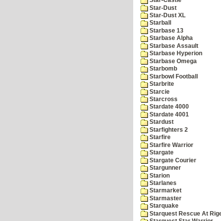
Star-Castle
Star-Dust
Star-Dust XL
Starball
Starbase 13
Starbase Alpha
Starbase Assault
Starbase Hyperion
Starbase Omega
Starbomb
Starbowl Football
Starbrite
Starcie
Starcross
Stardate 4000
Stardate 4001
Stardust
Starfighters 2
Starfire
Starfire Warrior
Stargate
Stargate Courier
Stargunner
Starion
Starlanes
Starmarket
Starmaster
Starquake
Starquest Rescue At Rige