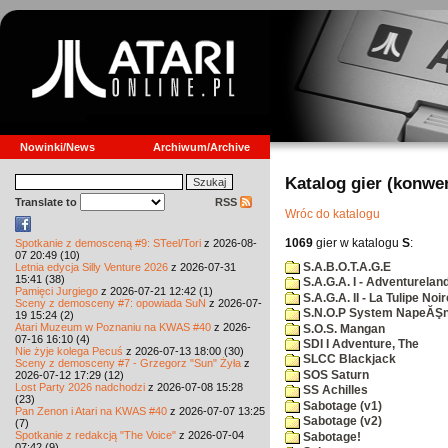
Nowinki/News
Archiwum/Archive
Katalog gier (konwe
Translate to
RSS
Wróc do katalogu
1069
gier w katalogu
S
:
Spotkanie z demosceną #9: STeel/Tori
z 2026-08-
07 20:49 (10)
S.A.B.O.T.A.G.E
Letnia edycja Silly Venture 2026
z 2026-07-31
15:41 (38)
S.A.G.A. I - Adventurelan
Pamięci Jurgiego
z 2026-07-21 12:42 (1)
S.A.G.A. II - La Tulipe Noir
Sceny z demosceny #7: opowiada SuN
z 2026-07-
S.N.O.P System NapeĂŞn
19 15:24 (2)
Atari Muzeum w Poznaniu na KWAS #40
z 2026-
S.O.S. Mangan
07-16 16:10 (4)
SDI I Adventure, The
Nie żyje kolega Pecuś
z 2026-07-13 18:00 (30)
SLCC Blackjack
Sceny z demosceny #7 - Grzegorz "Sun" Żyła
z
SOS Saturn
2026-07-12 17:29 (12)
Lost Party 2026 nadchodzi
z 2026-07-08 15:28
SS Achilles
(23)
Sabotage (v1)
Pan Zenon i Atari na KWAS #40
z 2026-07-07 13:25
Sabotage (v2)
(7)
Spotkanie z redakcją "The Voice"
z 2026-07-04
Sabotage!
07:42 (9)