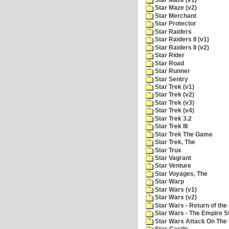
Star Maze (v2)
Star Merchant
Star Protector
Star Raiders
Star Raiders II (v1)
Star Raiders II (v2)
Star Rider
Star Road
Star Runner
Star Sentry
Star Trek (v1)
Star Trek (v2)
Star Trek (v3)
Star Trek (v4)
Star Trek 3.2
Star Trek III
Star Trek The Game
Star Trek, The
Star Trux
Star Vagrant
Star Venture
Star Voyages, The
Star Warp
Star Wars (v1)
Star Wars (v2)
Star Wars - Return of the 
Star Wars - The Empire S
Star Wars Attack On The 