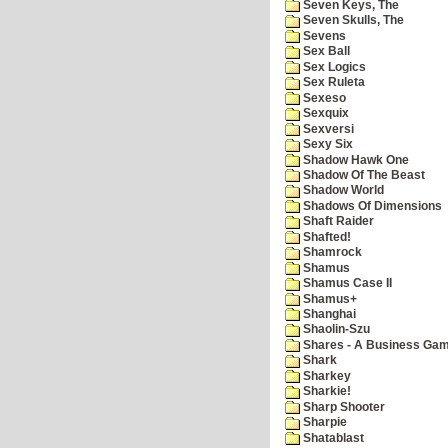
Seven Keys, The
Seven Skulls, The
Sevens
Sex Ball
Sex Logics
Sex Ruleta
Sexeso
Sexquix
Sexversi
Sexy Six
Shadow Hawk One
Shadow Of The Beast
Shadow World
Shadows Of Dimensions
Shaft Raider
Shafted!
Shamrock
Shamus
Shamus Case II
Shamus+
Shanghai
Shaolin-Szu
Shares - A Business Ga
Shark
Sharkey
Sharkie!
Sharp Shooter
Sharpie
Shatablast