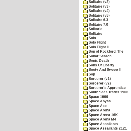
Solitaire (v2)
Solitaire (v3)
Solitaire (v4)
Solitaire (v5)
Solitaire 6.3
Solitaire 7.0
Solitario
Solltaire
Solo
Solo Flight
Solo Flight II
Son of Rockford, The
Sonar Search
Sonic Death
Sons Of Liberty
Sooty And Sweep II
Sop
Sorcerer (v1)
Sorcerer (v2)
Sorcerer's Apprentice
South Seas Trader 1906
Space 1999
Space Abyss
Space Ace
Space Arena
Space Arena 16K
Space Arena M4
Space Assailants
Space Assailants 2121