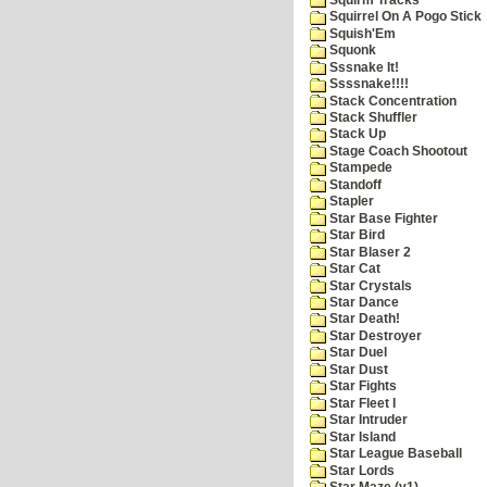
Squirrel On A Pogo Stick
Squish'Em
Squonk
Sssnake It!
Ssssnake!!!!
Stack Concentration
Stack Shuffler
Stack Up
Stage Coach Shootout
Stampede
Standoff
Stapler
Star Base Fighter
Star Bird
Star Blaser 2
Star Cat
Star Crystals
Star Dance
Star Death!
Star Destroyer
Star Duel
Star Dust
Star Fights
Star Fleet I
Star Intruder
Star Island
Star League Baseball
Star Lords
Star Maze (v1)