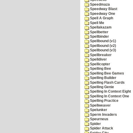
Speedmaza
Speedway Blast
Speedway One
Spell A Graph
Spell Me
Spellakazam
Spellbetter
Spellbinder
Spellbound (v1)
Spellbound (v2)
Spellbound (v3)
Spellbreaker
Spelldiver
Spellicopter
Spelling Bee
Spelling Bee Games
Spelling Builder
Spelling Flash Cards
Spelling Genie
Spelling In Context Eight
Spelling In Context One
Spelling Practice
Spellweaver
Spelunker
Sperm Invaders
Speurneus
Spider
Spider Attack
Spider City