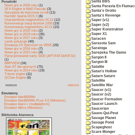
Santa BBS
Poradniki
Nowe gry w 2026 roku
(1)
Santa Paravia En Fiumac
SFX-Engine w MAD Pascalu
(3)
Santa's Grotto
Narzędzie do tworzenia scrolli
(12)
Santa's Revenge
Kartridż Sparta DOS X
(6)
Usprawnienia magnetofonu XC12
(12)
Saper (v1)
Konserwacja stacji dysków 1050
(19)
Saper (v2)
Konserwacja magnetofonu XC12
(15)
Saper Konstruktor
Nowe gry w 2020 roku
(2)
Saper X1
Nowe gry w 2019 roku
(35)
Nowe gry w 2017 roku
(3)
Saracen
Larek pokazuje
(40)
Sarasota Sam
Emulacja ZX Spectrum na VBXE
(26)
Saratoga
Nowe gry w 2016 roku
(7)
Nowe gry w 2015 roku
(4)
Sarepska The Game
Partycjonowanie karty SIDE (APT/FAT16/FAT32)
Sargon II
(1)
Sargon III
BMPVIEW
(34)
Satalite
Atari ST dla opornych
(75)
Nowe gry w 2014 roku
(19)
Satan's Hollow
Tritone engine
(11)
Satarn Saturn
QChan Engine
(6)
Satellite
nowsze
starsze
Satellite War
Saucer (v1)
Emulatory
Saucer (v2)
Emulator Atari800Win
Saucer Formation
Emulator Atari800Win PLus 4.0 (Windows)
Saucer Launch
Emulator Atari++ (multiplatform)
Emulator Altirra (Windows)
Saucerian
Sauve-Qui-Peut
Biblioteka Atarowca
Savage Planet
Savage Pond
Scapeghost
Scare Monger