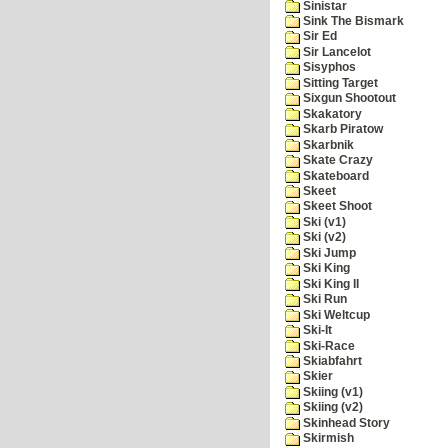
Sinistar
Sink The Bismark
Sir Ed
Sir Lancelot
Sisyphos
Sitting Target
Sixgun Shootout
Skakatory
Skarb Piratow
Skarbnik
Skate Crazy
Skateboard
Skeet
Skeet Shoot
Ski (v1)
Ski (v2)
Ski Jump
Ski King
Ski King II
Ski Run
Ski Weltcup
Ski-It
Ski-Race
Skiabfahrt
Skier
Skiing (v1)
Skiing (v2)
Skinhead Story
Skirmish