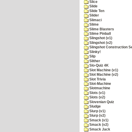
Slice
Slide
Slide Ten
Slider
Slimaci
Slime
Slime Blasters
Slime Pinball
Slingshot (v1)
Slingshot (v2)
Slingshot Construction S
Slinky!
Slip
Slither
Slo-Quiz 4K
Slot Machine (v1)
Slot Machine (v2)
Slot Trivia
Slot-Machine
Slotmachine
Slots (v1)
Slots (v2)
Slovenian Quiz
Sludge
Slurp (v1)
Slurp (v2)
Smack (v1)
Smack (v2)
Smack Jack