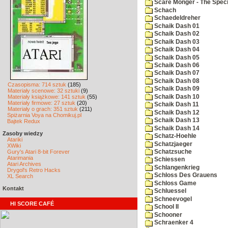
Scare Monger - The Specia
Schach
Schaedeldreher
Schaik Dash 01
Schaik Dash 02
Schaik Dash 03
Schaik Dash 04
Schaik Dash 05
Schaik Dash 06
Schaik Dash 07
Schaik Dash 08
Czasopisma: 714 sztuk
(185)
Schaik Dash 09
Materiały scenowe: 32 sztuki
(9)
Schaik Dash 10
Materiały książkowe: 141 sztuk
(55)
Materiały firmowe: 27 sztuk
(20)
Schaik Dash 11
Materiały o grach: 351 sztuk
(211)
Schaik Dash 12
Spiżarnia Voya na Chomikuj.pl
Schaik Dash 13
Bajtek Redux
Schaik Dash 14
Zasoby wiedzy
Schatz-Hoehle
Atariki
Schatzjaeger
XWiki
Gury's Atari 8-bit Forever
Schatzsuche
Atarimania
Schiessen
Atari Archives
Schlangenkrieg
Drygol's Retro Hacks
Schloss Des Grauens
XL Search
Schloss Game
Kontakt
Schluessel
Schneevogel
HI SCORE CAFÉ
School II
Schooner
Schraenker 4