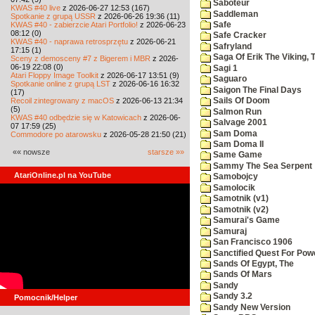
Saboteur
KWAS #40 live
z 2026-06-27 12:53 (167)
Saddleman
Spotkanie z grupą USSR
z 2026-06-26 19:36 (11)
KWAS #40 - zabierzcie Atari Portfolio!
z 2026-06-23
Safe
08:12 (0)
Safe Cracker
KWAS #40 - naprawa retrosprzętu
z 2026-06-21
Safryland
17:15 (1)
Saga Of Erik The Viking, 
Sceny z demosceny #7 z Bigerem i MBR
z 2026-
06-19 22:08 (0)
Sagi 1
Atari Floppy Image Toolkit
z 2026-06-17 13:51 (9)
Saguaro
Spotkanie online z grupą LST
z 2026-06-16 16:32
Saigon The Final Days
(17)
Recoil zintegrowany z macOS
z 2026-06-13 21:34
Sails Of Doom
(5)
Salmon Run
KWAS #40 odbędzie się w Katowicach
z 2026-06-
Salvage 2001
07 17:59 (25)
Sam Doma
Commodore po atarowsku
z 2026-05-28 21:50 (21)
Sam Doma II
«« nowsze
starsze »»
Same Game
Sammy The Sea Serpent
AtariOnline.pl na YouTube
Samobojcy
Samolocik
Samotnik (v1)
Samotnik (v2)
Samurai's Game
Samuraj
San Francisco 1906
Sanctified Quest For Pow
Sands Of Egypt, The
Sands Of Mars
Sandy
Sandy 3.2
Pomocnik/Helper
Sandy New Version