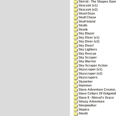
Skirrid - The Shapes Ga
Skoczek (v1)
Skoczek (v2)
Skool Daze
Skull Chase
Skull Island
Skulls
Skunk
Sky Blazer
Sky Diver (v1)
Sky Diver (v2)
Sky Diver!
Sky Lighters
Sky Rescue
Sky Scraper
Sky Warrior
Sky-Scraper Action
Skyscraper (v1)
Skyscraper (v2)
Skyscrapers
Skywriter
Slammer
Slave Adventure Creator,
Slave Cellars Of Golgolot
Slave II - Nimral's Grace
Sleazy Adventure
Sleepwalker
Slepice
Sleuth