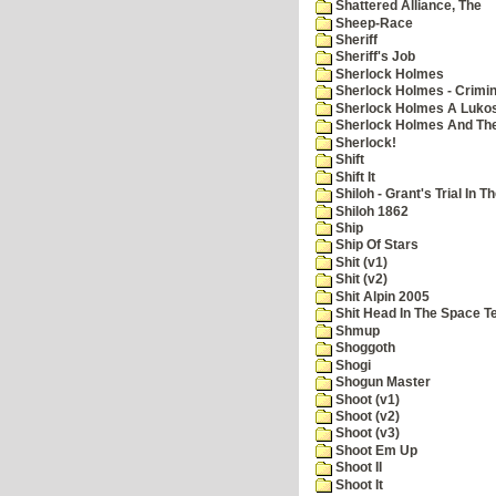
Shattered Alliance, The
Sheep-Race
Sheriff
Sheriff's Job
Sherlock Holmes
Sherlock Holmes - Crimin
Sherlock Holmes A Lukos
Sherlock Holmes And The
Sherlock!
Shift
Shift It
Shiloh - Grant's Trial In T
Shiloh 1862
Ship
Ship Of Stars
Shit (v1)
Shit (v2)
Shit Alpin 2005
Shit Head In The Space T
Shmup
Shoggoth
Shogi
Shogun Master
Shoot (v1)
Shoot (v2)
Shoot (v3)
Shoot Em Up
Shoot II
Shoot It