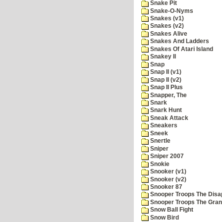
Snake Pit
Snake-O-Nyms
Snakes (v1)
Snakes (v2)
Snakes Alive
Snakes And Ladders
Snakes Of Atari Island
Snakey II
Snap
Snap II (v1)
Snap II (v2)
Snap II Plus
Snapper, The
Snark
Snark Hunt
Sneak Attack
Sneakers
Sneek
Snertle
Sniper
Sniper 2007
Snokie
Snooker (v1)
Snooker (v2)
Snooker 87
Snooper Troops The Disa
Snooper Troops The Grani
Snow Ball Fight
Snow Bird