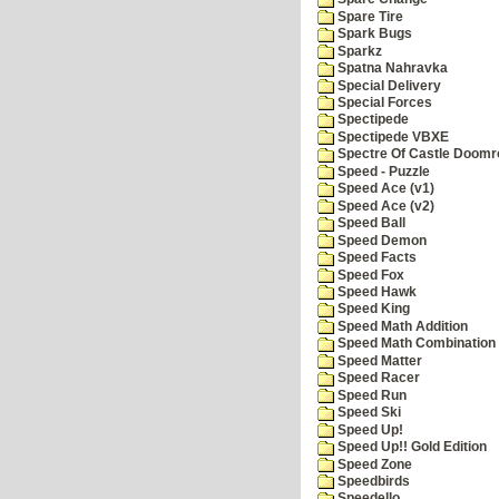
Spare Tire
Spark Bugs
Sparkz
Spatna Nahravka
Special Delivery
Special Forces
Spectipede
Spectipede VBXE
Spectre Of Castle Doomr
Speed - Puzzle
Speed Ace (v1)
Speed Ace (v2)
Speed Ball
Speed Demon
Speed Facts
Speed Fox
Speed Hawk
Speed King
Speed Math Addition
Speed Math Combination
Speed Matter
Speed Racer
Speed Run
Speed Ski
Speed Up!
Speed Up!! Gold Edition
Speed Zone
Speedbirds
Speedello