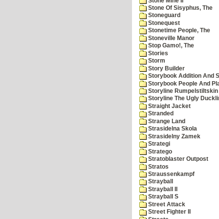
Stone Mine II
Stone Of Sisyphus, The
Stoneguard
Stonequest
Stonetime People, The
Stoneville Manor
Stop Gamo!, The
Stories
Storm
Story Builder
Storybook Addition And S
Storybook People And Pl
Storyline Rumpelstiltskin
Storyline The Ugly Duckl
Straight Jacket
Stranded
Strange Land
Strasidelna Skola
Strasidelny Zamek
Strategi
Stratego
Stratoblaster Outpost
Stratos
Straussenkampf
Strayball
Strayball II
Strayball S
Street Attack
Street Fighter II