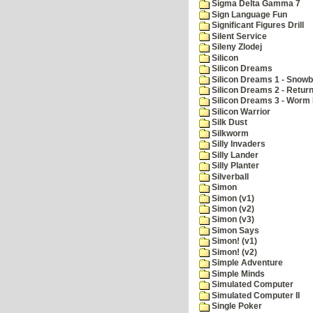
Sigma Delta Gamma 7
Sign Language Fun
Significant Figures Drill
Silent Service
Sileny Zlodej
Silicon
Silicon Dreams
Silicon Dreams 1 - Snowb
Silicon Dreams 2 - Retur
Silicon Dreams 3 - Worm 
Silicon Warrior
Silk Dust
Silkworm
Silly Invaders
Silly Lander
Silly Planter
Silverball
Simon
Simon (v1)
Simon (v2)
Simon (v3)
Simon Says
Simon! (v1)
Simon! (v2)
Simple Adventure
Simple Minds
Simulated Computer
Simulated Computer II
Single Poker