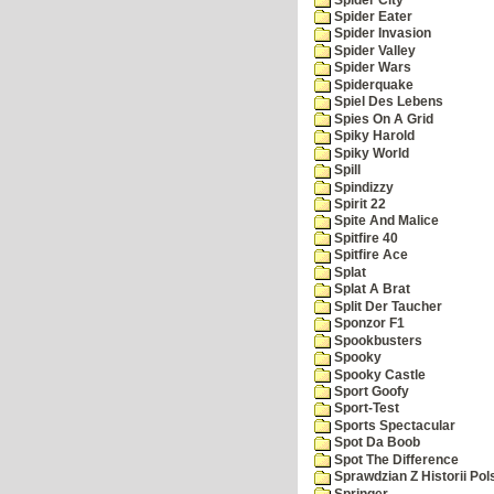
Spider Eater
Spider Invasion
Spider Valley
Spider Wars
Spiderquake
Spiel Des Lebens
Spies On A Grid
Spiky Harold
Spiky World
Spill
Spindizzy
Spirit 22
Spite And Malice
Spitfire 40
Spitfire Ace
Splat
Splat A Brat
Split Der Taucher
Sponzor F1
Spookbusters
Spooky
Spooky Castle
Sport Goofy
Sport-Test
Sports Spectacular
Spot Da Boob
Spot The Difference
Sprawdzian Z Historii Pol
Springer