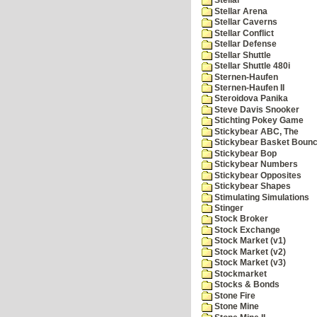
Stellar
Stellar Arena
Stellar Caverns
Stellar Conflict
Stellar Defense
Stellar Shuttle
Stellar Shuttle 480i
Sternen-Haufen
Sternen-Haufen II
Steroidova Panika
Steve Davis Snooker
Stichting Pokey Game
Stickybear ABC, The
Stickybear Basket Boun
Stickybear Bop
Stickybear Numbers
Stickybear Opposites
Stickybear Shapes
Stimulating Simulations
Stinger
Stock Broker
Stock Exchange
Stock Market (v1)
Stock Market (v2)
Stock Market (v3)
Stockmarket
Stocks & Bonds
Stone Fire
Stone Mine