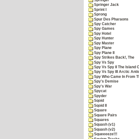
Springer Jack
Sprint I
Sprong
Spur Des Pharaons
Spy Catcher
Spy Games
Spy Hotel
Spy Hunter
Spy Master
Spy Plane
Spy Plane II
Spy Strikes Back!, The
Spy Vs Spy
Spy Vs Spy II The Island 
Spy Vs Spy III Arctic Anti
Spy Who Came In From T
Spy's Demise
Spy's War
Spycat
Spyder
Sqoid
Sqoid II
Square
Square Pairs
Squares
Squash (v1)
Squash (v2)
Squeeeeze!!!
Squirm Tracks