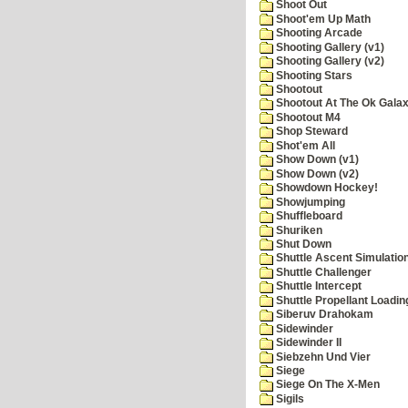
Shoot Out
Shoot'em Up Math
Shooting Arcade
Shooting Gallery (v1)
Shooting Gallery (v2)
Shooting Stars
Shootout
Shootout At The Ok Gala
Shootout M4
Shop Steward
Shot'em All
Show Down (v1)
Show Down (v2)
Showdown Hockey!
Showjumping
Shuffleboard
Shuriken
Shut Down
Shuttle Ascent Simulatio
Shuttle Challenger
Shuttle Intercept
Shuttle Propellant Loadin
Siberuv Drahokam
Sidewinder
Sidewinder II
Siebzehn Und Vier
Siege
Siege On The X-Men
Sigils