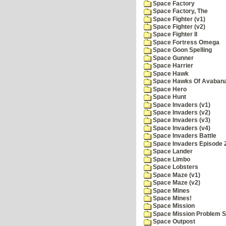
Space Factory
Space Factory, The
Space Fighter (v1)
Space Fighter (v2)
Space Fighter II
Space Fortress Omega
Space Goon Spelling
Space Gunner
Space Harrier
Space Hawk
Space Hawks Of Avabana
Space Hero
Space Hunt
Space Invaders (v1)
Space Invaders (v2)
Space Invaders (v3)
Space Invaders (v4)
Space Invaders Battle
Space Invaders Episode 
Space Lander
Space Limbo
Space Lobsters
Space Maze (v1)
Space Maze (v2)
Space Mines
Space Mines!
Space Mission
Space Mission Problem S
Space Outpost