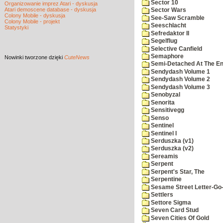
Sector 10
Organizowanie imprez Atari - dyskusja
Atari demoscene database - dyskusja
Sector Wars
Colony Mobile - dyskusja
See-Saw Scramble
Colony Mobile - projekt
Seeschlacht
Statystyki
Sefredaktor II
Segelflug
Selective Canfield
Semaphore
Nowinki
tworzone dzięki
CuteNews
Semi-Detached At The End
Sendydash Volume 1
Sendydash Volume 2
Sendydash Volume 3
Senobyzal
Senorita
Sensitivegg
Senso
Sentinel
Sentinel I
Serduszka (v1)
Serduszka (v2)
Sereamis
Serpent
Serpent's Star, The
Serpentine
Sesame Street Letter-Go
Settlers
Settore Sigma
Seven Card Stud
Seven Cities Of Gold