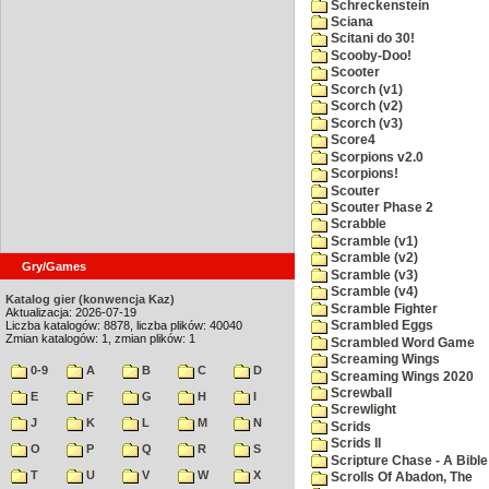
Schreckenstein
Sciana
Scitani do 30!
Scooby-Doo!
Scooter
Scorch (v1)
Scorch (v2)
Scorch (v3)
Score4
Scorpions v2.0
Scorpions!
Scouter
Scouter Phase 2
Scrabble
Scramble (v1)
Scramble (v2)
Gry/Games
Scramble (v3)
Scramble (v4)
Katalog gier (konwencja Kaz)
Scramble Fighter
Aktualizacja: 2026-07-19
Liczba katalogów: 8878, liczba plików: 40040
Scrambled Eggs
Zmian katalogów: 1, zmian plików: 1
Scrambled Word Game
Screaming Wings
0-9
A
B
C
D
Screaming Wings 2020
Screwball
E
F
G
H
I
Screwlight
J
K
L
M
N
Scrids
Scrids II
O
P
Q
R
S
Scripture Chase - A Bible
T
U
V
W
X
Scrolls Of Abadon, The