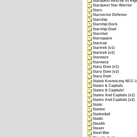
Starquest Rescue At Rige
Starquest Star Warrior
Stars
Starsector Defense
Starship
Starship Dock
Starship Duel
Starshot
Starsquare
Startrak
Startrek (v1)
Startrek (v2)
Starware
Starwarp
Stary Dom (v1)
Stary Dom (v2)
Stary Dum
Statek Kosmiczny NCC-
States & Capitals
States & Capitals!
States And Capitals (v1)
States And Capitals (v2)
Static
Station
Stationfall
Statki
Stealth
Steam
Steel War