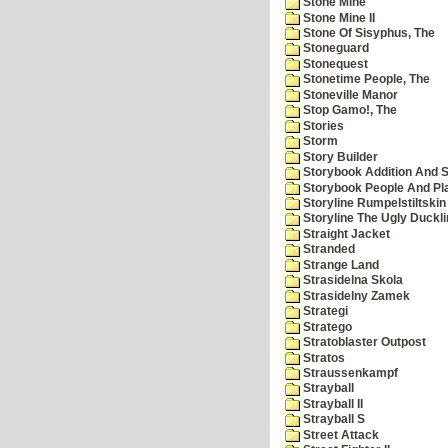
Stone Mine
Stone Mine II
Stone Of Sisyphus, The
Stoneguard
Stonequest
Stonetime People, The
Stoneville Manor
Stop Gamo!, The
Stories
Storm
Story Builder
Storybook Addition And S
Storybook People And Pl
Storyline Rumpelstiltskin
Storyline The Ugly Duckl
Straight Jacket
Stranded
Strange Land
Strasidelna Skola
Strasidelny Zamek
Strategi
Stratego
Stratoblaster Outpost
Stratos
Straussenkampf
Strayball
Strayball II
Strayball S
Street Attack