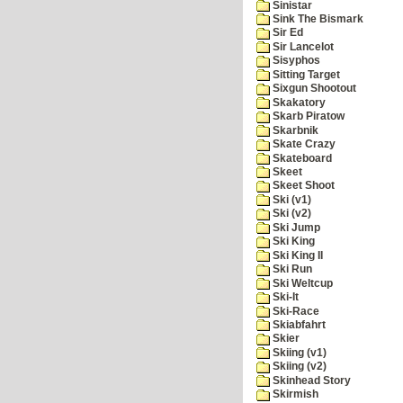
Sinistar
Sink The Bismark
Sir Ed
Sir Lancelot
Sisyphos
Sitting Target
Sixgun Shootout
Skakatory
Skarb Piratow
Skarbnik
Skate Crazy
Skateboard
Skeet
Skeet Shoot
Ski (v1)
Ski (v2)
Ski Jump
Ski King
Ski King II
Ski Run
Ski Weltcup
Ski-It
Ski-Race
Skiabfahrt
Skier
Skiing (v1)
Skiing (v2)
Skinhead Story
Skirmish