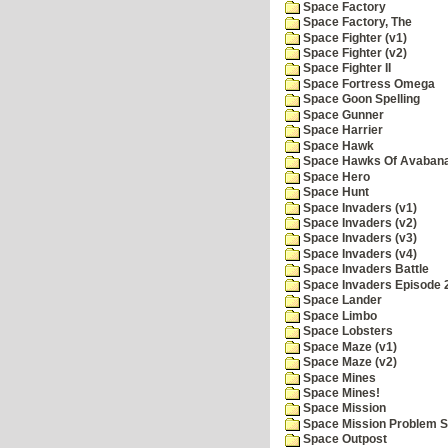
Space Factory
Space Factory, The
Space Fighter (v1)
Space Fighter (v2)
Space Fighter II
Space Fortress Omega
Space Goon Spelling
Space Gunner
Space Harrier
Space Hawk
Space Hawks Of Avabana
Space Hero
Space Hunt
Space Invaders (v1)
Space Invaders (v2)
Space Invaders (v3)
Space Invaders (v4)
Space Invaders Battle
Space Invaders Episode 
Space Lander
Space Limbo
Space Lobsters
Space Maze (v1)
Space Maze (v2)
Space Mines
Space Mines!
Space Mission
Space Mission Problem S
Space Outpost