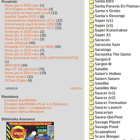
Santa BBS
Poradniki
Nowe gry w 2026 roku
(1)
Santa Paravia En Fiumac
SFX-Engine w MAD Pascalu
(3)
Santa's Grotto
Narzędzie do tworzenia scrolli
(12)
Santa's Revenge
Kartridż Sparta DOS X
(6)
Usprawnienia magnetofonu XC12
(12)
Saper (v1)
Konserwacja stacji dysków 1050
(19)
Saper (v2)
Konserwacja magnetofonu XC12
(15)
Saper Konstruktor
Nowe gry w 2020 roku
(2)
Saper X1
Nowe gry w 2019 roku
(35)
Nowe gry w 2017 roku
(3)
Saracen
Larek pokazuje
(40)
Sarasota Sam
Emulacja ZX Spectrum na VBXE
(26)
Saratoga
Nowe gry w 2016 roku
(7)
Nowe gry w 2015 roku
(4)
Sarepska The Game
Partycjonowanie karty SIDE (APT/FAT16/FAT32)
Sargon II
(1)
Sargon III
BMPVIEW
(34)
Satalite
Atari ST dla opornych
(75)
Nowe gry w 2014 roku
(19)
Satan's Hollow
Tritone engine
(11)
Satarn Saturn
QChan Engine
(6)
Satellite
nowsze
starsze
Satellite War
Saucer (v1)
Emulatory
Saucer (v2)
Emulator Atari800Win
Saucer Formation
Emulator Atari800Win PLus 4.0 (Windows)
Saucer Launch
Emulator Atari++ (multiplatform)
Emulator Altirra (Windows)
Saucerian
Sauve-Qui-Peut
Biblioteka Atarowca
Savage Planet
Savage Pond
Scapeghost
Scare Monger