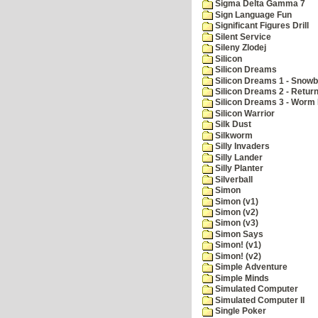
Sigma Delta Gamma 7
Sign Language Fun
Significant Figures Drill
Silent Service
Sileny Zlodej
Silicon
Silicon Dreams
Silicon Dreams 1 - Snowb
Silicon Dreams 2 - Retur
Silicon Dreams 3 - Worm 
Silicon Warrior
Silk Dust
Silkworm
Silly Invaders
Silly Lander
Silly Planter
Silverball
Simon
Simon (v1)
Simon (v2)
Simon (v3)
Simon Says
Simon! (v1)
Simon! (v2)
Simple Adventure
Simple Minds
Simulated Computer
Simulated Computer II
Single Poker