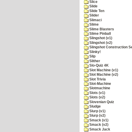
Slice
Slide
Slide Ten
Slider
Slimaci
Slime
Slime Blasters
Slime Pinball
Slingshot (v1)
Slingshot (v2)
Slingshot Construction S
Slinky!
Slip
Slither
Slo-Quiz 4K
Slot Machine (v1)
Slot Machine (v2)
Slot Trivia
Slot-Machine
Slotmachine
Slots (v1)
Slots (v2)
Slovenian Quiz
Sludge
Slurp (v1)
Slurp (v2)
Smack (v1)
Smack (v2)
Smack Jack