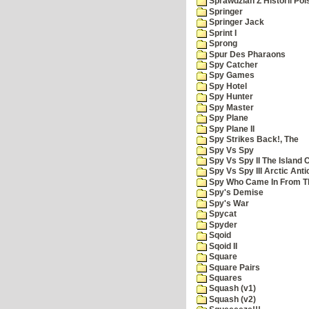
Sprawdzian Z Historii Pol
Springer
Springer Jack
Sprint I
Sprong
Spur Des Pharaons
Spy Catcher
Spy Games
Spy Hotel
Spy Hunter
Spy Master
Spy Plane
Spy Plane II
Spy Strikes Back!, The
Spy Vs Spy
Spy Vs Spy II The Island 
Spy Vs Spy III Arctic Anti
Spy Who Came In From T
Spy's Demise
Spy's War
Spycat
Spyder
Sqoid
Sqoid II
Square
Square Pairs
Squares
Squash (v1)
Squash (v2)