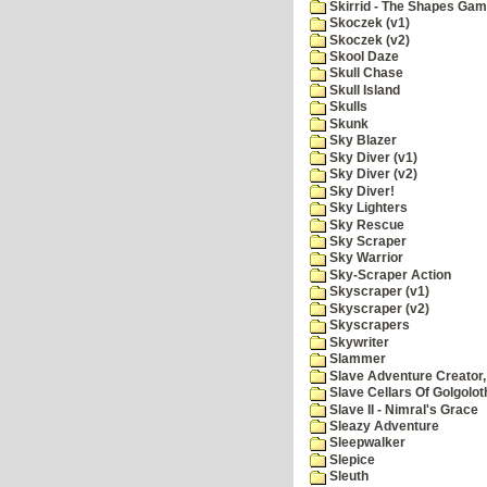
Skirrid - The Shapes Ga
Skoczek (v1)
Skoczek (v2)
Skool Daze
Skull Chase
Skull Island
Skulls
Skunk
Sky Blazer
Sky Diver (v1)
Sky Diver (v2)
Sky Diver!
Sky Lighters
Sky Rescue
Sky Scraper
Sky Warrior
Sky-Scraper Action
Skyscraper (v1)
Skyscraper (v2)
Skyscrapers
Skywriter
Slammer
Slave Adventure Creator,
Slave Cellars Of Golgolot
Slave II - Nimral's Grace
Sleazy Adventure
Sleepwalker
Slepice
Sleuth