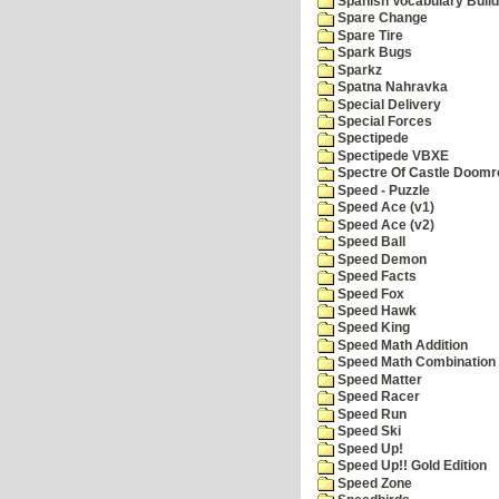
Spanish Vocabulary Build
Spare Change
Spare Tire
Spark Bugs
Sparkz
Spatna Nahravka
Special Delivery
Special Forces
Spectipede
Spectipede VBXE
Spectre Of Castle Doomr
Speed - Puzzle
Speed Ace (v1)
Speed Ace (v2)
Speed Ball
Speed Demon
Speed Facts
Speed Fox
Speed Hawk
Speed King
Speed Math Addition
Speed Math Combination
Speed Matter
Speed Racer
Speed Run
Speed Ski
Speed Up!
Speed Up!! Gold Edition
Speed Zone