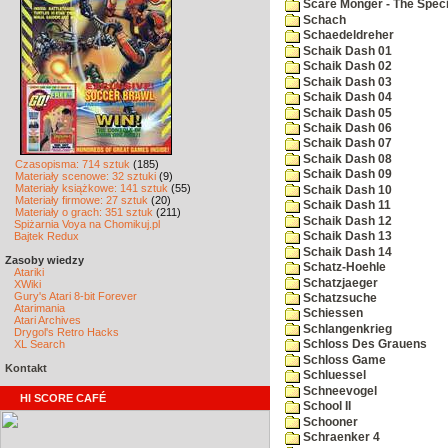
Scare Monger - The Specia
Schach
Schaedeldreher
Schaik Dash 01
Schaik Dash 02
Schaik Dash 03
Schaik Dash 04
Schaik Dash 05
Schaik Dash 06
Schaik Dash 07
Schaik Dash 08
Czasopisma: 714 sztuk
(185)
Schaik Dash 09
Materiały scenowe: 32 sztuki
(9)
Materiały książkowe: 141 sztuk
(55)
Schaik Dash 10
Materiały firmowe: 27 sztuk
(20)
Schaik Dash 11
Materiały o grach: 351 sztuk
(211)
Schaik Dash 12
Spiżarnia Voya na Chomikuj.pl
Bajtek Redux
Schaik Dash 13
Schaik Dash 14
Zasoby wiedzy
Schatz-Hoehle
Atariki
Schatzjaeger
XWiki
Gury's Atari 8-bit Forever
Schatzsuche
Atarimania
Schiessen
Atari Archives
Schlangenkrieg
Drygol's Retro Hacks
XL Search
Schloss Des Grauens
Schloss Game
Kontakt
Schluessel
Schneevogel
HI SCORE CAFÉ
School II
Schooner
Schraenker 4