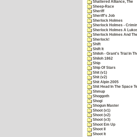
Shattered Alliance, The
Sheep-Race
Sheriff
Sheriff's Job
Sherlock Holmes
Sherlock Holmes - Crimin
Sherlock Holmes A Lukos
Sherlock Holmes And The
Sherlock!
Shift
Shift It
Shiloh - Grant's Trial In T
Shiloh 1862
Ship
Ship Of Stars
Shit (v1)
Shit (v2)
Shit Alpin 2005
Shit Head In The Space T
Shmup
Shoggoth
Shogi
Shogun Master
Shoot (v1)
Shoot (v2)
Shoot (v3)
Shoot Em Up
Shoot II
Shoot It