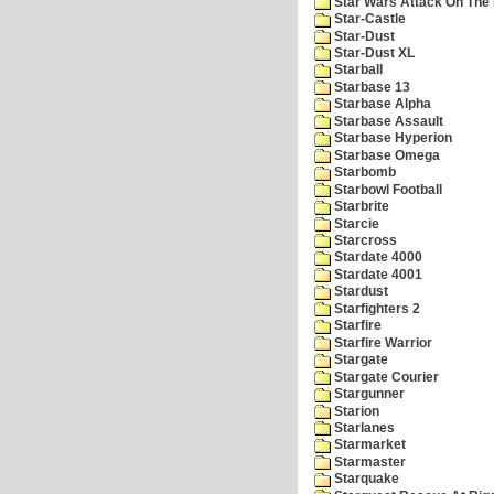
Star Wars Attack On The 
Star-Castle
Star-Dust
Star-Dust XL
Starball
Starbase 13
Starbase Alpha
Starbase Assault
Starbase Hyperion
Starbase Omega
Starbomb
Starbowl Football
Starbrite
Starcie
Starcross
Stardate 4000
Stardate 4001
Stardust
Starfighters 2
Starfire
Starfire Warrior
Stargate
Stargate Courier
Stargunner
Starion
Starlanes
Starmarket
Starmaster
Starquake