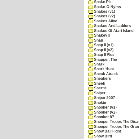
Snake Pit
Snake-O-Nyms
Snakes (v1)
Snakes (v2)
Snakes Alive
Snakes And Ladders
Snakes Of Atari Island
Snakey II
Snap
Snap II (v1)
Snap II (v2)
Snap II Plus
Snapper, The
Snark
Snark Hunt
Sneak Attack
Sneakers
Sneek
Snertle
Sniper
Sniper 2007
Snokie
Snooker (v1)
Snooker (v2)
Snooker 87
Snooper Troops The Disa
Snooper Troops The Grani
Snow Ball Fight
Snow Bird