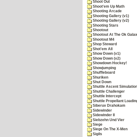
Shoot Out
Shoot'em Up Math
Shooting Arcade
Shooting Gallery (v1)
Shooting Gallery (v2)
Shooting Stars
Shootout
Shootout At The Ok Gala
Shootout M4
Shop Steward
Shot'em All
Show Down (v1)
Show Down (v2)
Showdown Hockey!
Showjumping
Shuffleboard
Shuriken
Shut Down
Shuttle Ascent Simulatio
Shuttle Challenger
Shuttle Intercept
Shuttle Propellant Loadin
Siberuv Drahokam
Sidewinder
Sidewinder II
Siebzehn Und Vier
Siege
Siege On The X-Men
Sigils