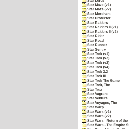
Star Lords
Star Maze (v1)
Star Maze (v2)
Star Merchant
Star Protector
Star Raiders
Star Raiders II (v1)
Star Raiders II (v2)
Star Rider
Star Road
Star Runner
Star Sentry
Star Trek (v1)
Star Trek (v2)
Star Trek (v3)
Star Trek (v4)
Star Trek 3.2
Star Trek III
Star Trek The Game
Star Trek, The
Star Trux
Star Vagrant
Star Venture
Star Voyages, The
Star Warp
Star Wars (v1)
Star Wars (v2)
Star Wars - Return of the 
Star Wars - The Empire S