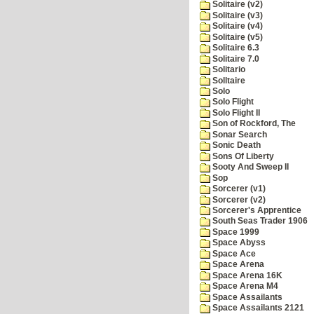
Solitaire (v2)
Solitaire (v3)
Solitaire (v4)
Solitaire (v5)
Solitaire 6.3
Solitaire 7.0
Solitario
Solltaire
Solo
Solo Flight
Solo Flight II
Son of Rockford, The
Sonar Search
Sonic Death
Sons Of Liberty
Sooty And Sweep II
Sop
Sorcerer (v1)
Sorcerer (v2)
Sorcerer's Apprentice
South Seas Trader 1906
Space 1999
Space Abyss
Space Ace
Space Arena
Space Arena 16K
Space Arena M4
Space Assailants
Space Assailants 2121