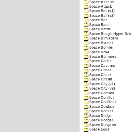
Space Assault
Space Attack
Space Ball (v1)
Space Ball (v2)
Space Bar
Space Base
Space Battle
Space Beagle Hyper Driv
Space Binvaders
Space Blaster
Space Bombs
Space Bowl
Space Bumpers
Space Cadet
Space Caverns
Space Chase
Space Check
Space Circuit
Space City (v1)
Space City (v2)
Space Combat
Space Conflict
Space Conflict II
Space Cowboy
Space Docker
Space Dodge
Space Dodger
Space Dungeon
Space Eggs