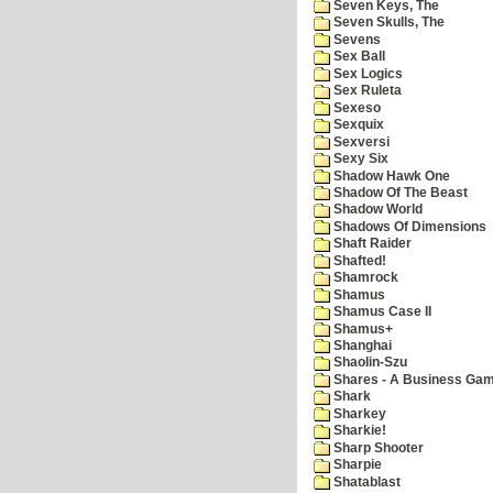
Seven Keys, The
Seven Skulls, The
Sevens
Sex Ball
Sex Logics
Sex Ruleta
Sexeso
Sexquix
Sexversi
Sexy Six
Shadow Hawk One
Shadow Of The Beast
Shadow World
Shadows Of Dimensions
Shaft Raider
Shafted!
Shamrock
Shamus
Shamus Case II
Shamus+
Shanghai
Shaolin-Szu
Shares - A Business Ga
Shark
Sharkey
Sharkie!
Sharp Shooter
Sharpie
Shatablast