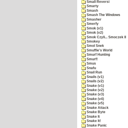
Small Reversi
Smarty
Smash
Smash The Windows
Smasher
Smerfy
Smok (v1)
Smok (v2)
Smok Czyli... Smoczek II
Smokey
Smol Snek
Smuffie's World
Smurf Hunting
Smurf!
Smus
Snafu
Snail Run
Snails (v1)
Snails (v2)
Snake (v1)
Snake (v2)
Snake (v3)
Snake (v4)
Snake (v5)
Snake Attack
Snake Byte
Snake It
Snake It!
Snake Panic