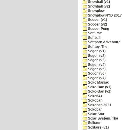
Snowball (v1)
Snowball (v2)
Snowplow
Snowplow NYD 2017
Soccer (v1)
Soccer (v2)
Soccer Pong
Soft Pac
Softball
Softporn Adventure
Softtoy, The
Sogon (v1)
Sogon (v2)
Sogon (v3)
Sogon (v4)
Sogon (v5)
Sogon (v6)
Sogon (v7)
Soko Maniac
Soko-Ban (v1)
Soko-Ban (v2)
Soko64+
Sokoban
Sokoban 2021
Sokobar
Solar Star
Solar System, The
Solitaer
Solitaire (v1)