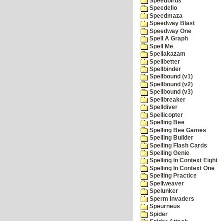
Speedbirds
Speedello
Speedmaza
Speedway Blast
Speedway One
Spell A Graph
Spell Me
Spellakazam
Spellbetter
Spellbinder
Spellbound (v1)
Spellbound (v2)
Spellbound (v3)
Spellbreaker
Spelldiver
Spellicopter
Spelling Bee
Spelling Bee Games
Spelling Builder
Spelling Flash Cards
Spelling Genie
Spelling In Context Eight
Spelling In Context One
Spelling Practice
Spellweaver
Spelunker
Sperm Invaders
Speurneus
Spider