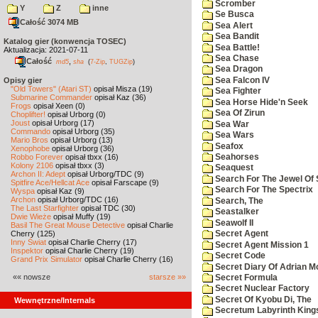
Scromber
Y
Z
inne
Se Busca
Całość 3074 MB
Sea Alert
Sea Bandit
Katalog gier (konwencja TOSEC)
Sea Battle!
Aktualizacja: 2021-07-11
Sea Chase
Całość
,
md5
sha
(
7-Zip
,
TUGZip
)
Sea Dragon
Sea Falcon IV
Opisy gier
"Old Towers" (Atari ST)
opisał Misza (19)
Sea Fighter
Submarine Commander
opisał Kaz (36)
Sea Horse Hide'n Seek
Frogs
opisał Xeen (0)
Sea Of Zirun
Choplifter!
opisał Urborg (0)
Joust
opisał Urborg (17)
Sea War
Commando
opisał Urborg (35)
Sea Wars
Mario Bros
opisał Urborg (13)
Seafox
Xenophobe
opisał Urborg (36)
Robbo Forever
opisał tbxx (16)
Seahorses
Kolony 2106
opisał tbxx (3)
Seaquest
Archon II: Adept
opisał Urborg/TDC (9)
Search For The Jewel Of 
Spitfire Ace/Hellcat Ace
opisał Farscape (9)
Search For The Spectrix
Wyspa
opisał Kaz (9)
Archon
opisał Urborg/TDC (16)
Search, The
The Last Starfighter
opisał TDC (30)
Seastalker
Dwie Wieże
opisał Muffy (19)
Seawolf II
Basil The Great Mouse Detective
opisał Charlie
Cherry (125)
Secret Agent
Inny Świat
opisał Charlie Cherry (17)
Secret Agent Mission 1
Inspektor
opisał Charlie Cherry (19)
Secret Code
Grand Prix Simulator
opisał Charlie Cherry (16)
Secret Diary Of Adrian Mo
«« nowsze
starsze »»
Secret Formula
Secret Nuclear Factory
Secret Of Kyobu Di, The
Wewnętrzne/Internals
Secretum Labyrinth King