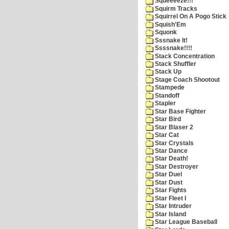
Squeeeeze!!!
Squirm Tracks
Squirrel On A Pogo Stick
Squish'Em
Squonk
Sssnake It!
Ssssnake!!!!
Stack Concentration
Stack Shuffler
Stack Up
Stage Coach Shootout
Stampede
Standoff
Stapler
Star Base Fighter
Star Bird
Star Blaser 2
Star Cat
Star Crystals
Star Dance
Star Death!
Star Destroyer
Star Duel
Star Dust
Star Fights
Star Fleet I
Star Intruder
Star Island
Star League Baseball