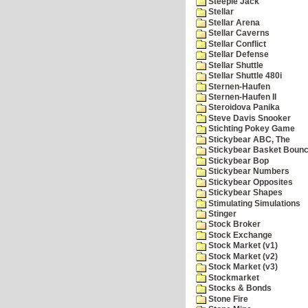
Steeple Jack
Stellar
Stellar Arena
Stellar Caverns
Stellar Conflict
Stellar Defense
Stellar Shuttle
Stellar Shuttle 480i
Sternen-Haufen
Sternen-Haufen II
Steroidova Panika
Steve Davis Snooker
Stichting Pokey Game
Stickybear ABC, The
Stickybear Basket Boun
Stickybear Bop
Stickybear Numbers
Stickybear Opposites
Stickybear Shapes
Stimulating Simulations
Stinger
Stock Broker
Stock Exchange
Stock Market (v1)
Stock Market (v2)
Stock Market (v3)
Stockmarket
Stocks & Bonds
Stone Fire