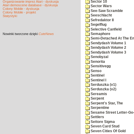
Sector 10
Organizowanie imprez Atari - dyskusja
Atari demoscene database - dyskusja
Sector Wars
Colony Mobile - dyskusja
See-Saw Scramble
Colony Mobile - projekt
Seeschlacht
Statystyki
Sefredaktor II
Segelflug
Selective Canfield
Nowinki
tworzone dzięki
CuteNews
Semaphore
Semi-Detached At The End
Sendydash Volume 1
Sendydash Volume 2
Sendydash Volume 3
Senobyzal
Senorita
Sensitivegg
Senso
Sentinel
Sentinel I
Serduszka (v1)
Serduszka (v2)
Sereamis
Serpent
Serpent's Star, The
Serpentine
Sesame Street Letter-Go
Settlers
Settore Sigma
Seven Card Stud
Seven Cities Of Gold