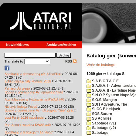
Nowinki/News
Archiwum/Archive
Katalog gier (konwe
Translate to
RSS
Wróc do katalogu
1069
gier w katalogu
S
:
Spotkanie z demosceną #9: STeel/Tori
z 2026-08-
07 20:49 (6)
S.A.B.O.T.A.G.E
Letnia edycja Silly Venture 2026
z 2026-07-31
15:41 (38)
S.A.G.A. I - Adventurelan
Pamięci Jurgiego
z 2026-07-21 12:42 (1)
S.A.G.A. II - La Tulipe Noir
Sceny z demosceny #7: opowiada SuN
z 2026-07-
S.N.O.P System NapeĂŞn
19 15:24 (2)
Atari Muzeum w Poznaniu na KWAS #40
z 2026-
S.O.S. Mangan
07-16 16:10 (4)
SDI I Adventure, The
Nie żyje kolega Pecuś
z 2026-07-13 18:00 (30)
SLCC Blackjack
Sceny z demosceny #7 - Grzegorz "Sun" Żyła
z
SOS Saturn
2026-07-12 17:29 (12)
Lost Party 2026 nadchodzi
z 2026-07-08 15:28
SS Achilles
(23)
Sabotage (v1)
Pan Zenon i Atari na KWAS #40
z 2026-07-07 13:25
Sabotage (v2)
(7)
Spotkanie z redakcją "The Voice"
z 2026-07-04
Sabotage!
07:42 (9)