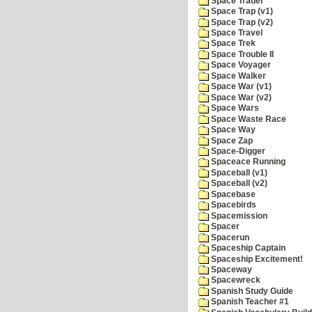
Space Trader
Space Trap (v1)
Space Trap (v2)
Space Travel
Space Trek
Space Trouble II
Space Voyager
Space Walker
Space War (v1)
Space War (v2)
Space Wars
Space Waste Race
Space Way
Space Zap
Space-Digger
Spaceace Running
Spaceball (v1)
Spaceball (v2)
Spacebase
Spacebirds
Spacemission
Spacer
Spacerun
Spaceship Captain
Spaceship Excitement!
Spaceway
Spacewreck
Spanish Study Guide
Spanish Teacher #1