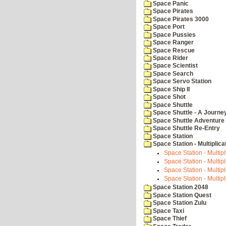
Space Panic
Space Pirates
Space Pirates 3000
Space Port
Space Pussies
Space Ranger
Space Rescue
Space Rider
Space Scientist
Space Search
Space Servo Station
Space Ship II
Space Shot
Space Shuttle
Space Shuttle - A Journe
Space Shuttle Adventure
Space Shuttle Re-Entry
Space Station
Space Station - Multiplica
Space Station - Multipli
Space Station - Multipl
Space Station - Multipl
Space Station - Multipl
Space Station 2048
Space Station Quest
Space Station Zulu
Space Taxi
Space Thief