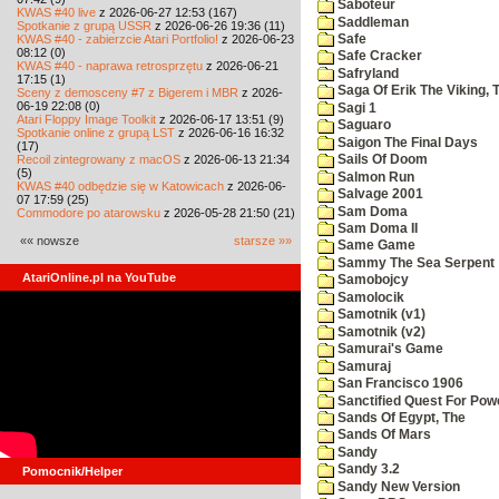
Saboteur
KWAS #40 live
z 2026-06-27 12:53 (167)
Saddleman
Spotkanie z grupą USSR
z 2026-06-26 19:36 (11)
KWAS #40 - zabierzcie Atari Portfolio!
z 2026-06-23
Safe
08:12 (0)
Safe Cracker
KWAS #40 - naprawa retrosprzętu
z 2026-06-21
Safryland
17:15 (1)
Saga Of Erik The Viking, 
Sceny z demosceny #7 z Bigerem i MBR
z 2026-
06-19 22:08 (0)
Sagi 1
Atari Floppy Image Toolkit
z 2026-06-17 13:51 (9)
Saguaro
Spotkanie online z grupą LST
z 2026-06-16 16:32
Saigon The Final Days
(17)
Recoil zintegrowany z macOS
z 2026-06-13 21:34
Sails Of Doom
(5)
Salmon Run
KWAS #40 odbędzie się w Katowicach
z 2026-06-
Salvage 2001
07 17:59 (25)
Sam Doma
Commodore po atarowsku
z 2026-05-28 21:50 (21)
Sam Doma II
«« nowsze
starsze »»
Same Game
Sammy The Sea Serpent
AtariOnline.pl na YouTube
Samobojcy
Samolocik
Samotnik (v1)
Samotnik (v2)
Samurai's Game
Samuraj
San Francisco 1906
Sanctified Quest For Pow
Sands Of Egypt, The
Sands Of Mars
Sandy
Sandy 3.2
Pomocnik/Helper
Sandy New Version