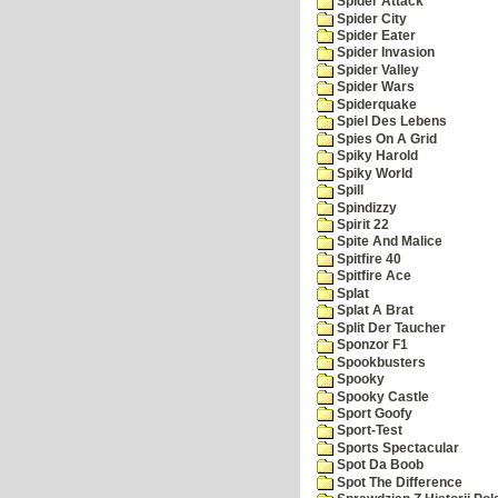
Spider Attack
Spider City
Spider Eater
Spider Invasion
Spider Valley
Spider Wars
Spiderquake
Spiel Des Lebens
Spies On A Grid
Spiky Harold
Spiky World
Spill
Spindizzy
Spirit 22
Spite And Malice
Spitfire 40
Spitfire Ace
Splat
Splat A Brat
Split Der Taucher
Sponzor F1
Spookbusters
Spooky
Spooky Castle
Sport Goofy
Sport-Test
Sports Spectacular
Spot Da Boob
Spot The Difference