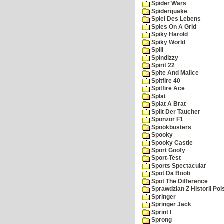
Spider Wars
Spiderquake
Spiel Des Lebens
Spies On A Grid
Spiky Harold
Spiky World
Spill
Spindizzy
Spirit 22
Spite And Malice
Spitfire 40
Spitfire Ace
Splat
Splat A Brat
Split Der Taucher
Sponzor F1
Spookbusters
Spooky
Spooky Castle
Sport Goofy
Sport-Test
Sports Spectacular
Spot Da Boob
Spot The Difference
Sprawdzian Z Historii Pol
Springer
Springer Jack
Sprint I
Sprong