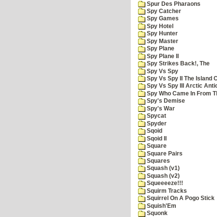
Spur Des Pharaons
Spy Catcher
Spy Games
Spy Hotel
Spy Hunter
Spy Master
Spy Plane
Spy Plane II
Spy Strikes Back!, The
Spy Vs Spy
Spy Vs Spy II The Island 
Spy Vs Spy III Arctic Anti
Spy Who Came In From T
Spy's Demise
Spy's War
Spycat
Spyder
Sqoid
Sqoid II
Square
Square Pairs
Squares
Squash (v1)
Squash (v2)
Squeeeeze!!!
Squirm Tracks
Squirrel On A Pogo Stick
Squish'Em
Squonk