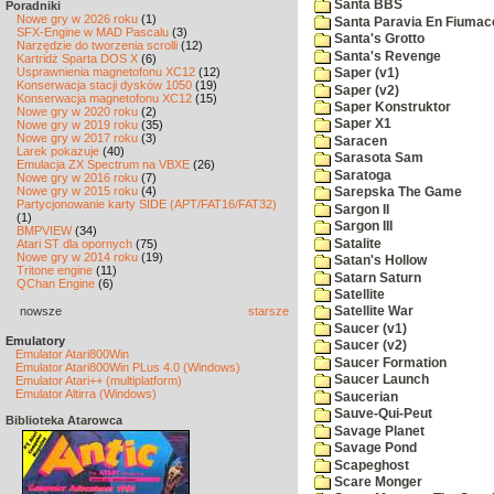
Santa BBS
Poradniki
Nowe gry w 2026 roku
(1)
Santa Paravia En Fiumac
SFX-Engine w MAD Pascalu
(3)
Santa's Grotto
Narzędzie do tworzenia scrolli
(12)
Santa's Revenge
Kartridż Sparta DOS X
(6)
Usprawnienia magnetofonu XC12
(12)
Saper (v1)
Konserwacja stacji dysków 1050
(19)
Saper (v2)
Konserwacja magnetofonu XC12
(15)
Saper Konstruktor
Nowe gry w 2020 roku
(2)
Saper X1
Nowe gry w 2019 roku
(35)
Nowe gry w 2017 roku
(3)
Saracen
Larek pokazuje
(40)
Sarasota Sam
Emulacja ZX Spectrum na VBXE
(26)
Saratoga
Nowe gry w 2016 roku
(7)
Nowe gry w 2015 roku
(4)
Sarepska The Game
Partycjonowanie karty SIDE (APT/FAT16/FAT32)
Sargon II
(1)
Sargon III
BMPVIEW
(34)
Satalite
Atari ST dla opornych
(75)
Nowe gry w 2014 roku
(19)
Satan's Hollow
Tritone engine
(11)
Satarn Saturn
QChan Engine
(6)
Satellite
nowsze
starsze
Satellite War
Saucer (v1)
Emulatory
Saucer (v2)
Emulator Atari800Win
Saucer Formation
Emulator Atari800Win PLus 4.0 (Windows)
Saucer Launch
Emulator Atari++ (multiplatform)
Emulator Altirra (Windows)
Saucerian
Sauve-Qui-Peut
Biblioteka Atarowca
Savage Planet
Savage Pond
Scapeghost
Scare Monger