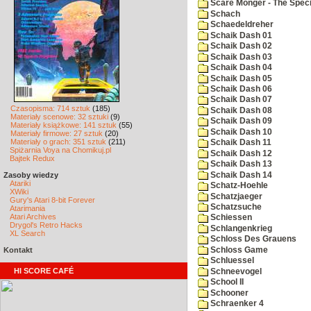
Scare Monger - The Specia
Schach
Schaedeldreher
Schaik Dash 01
Schaik Dash 02
Schaik Dash 03
Schaik Dash 04
Schaik Dash 05
Schaik Dash 06
Schaik Dash 07
Czasopisma: 714 sztuk
(185)
Schaik Dash 08
Materiały scenowe: 32 sztuki
(9)
Schaik Dash 09
Materiały książkowe: 141 sztuk
(55)
Schaik Dash 10
Materiały firmowe: 27 sztuk
(20)
Materiały o grach: 351 sztuk
(211)
Schaik Dash 11
Spiżarnia Voya na Chomikuj.pl
Schaik Dash 12
Bajtek Redux
Schaik Dash 13
Schaik Dash 14
Zasoby wiedzy
Atariki
Schatz-Hoehle
XWiki
Schatzjaeger
Gury's Atari 8-bit Forever
Schatzsuche
Atarimania
Atari Archives
Schiessen
Drygol's Retro Hacks
Schlangenkrieg
XL Search
Schloss Des Grauens
Schloss Game
Kontakt
Schluessel
HI SCORE CAFÉ
Schneevogel
School II
Schooner
Schraenker 4