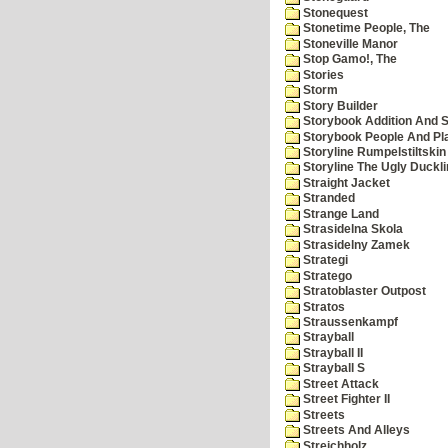
Stonequest
Stonetime People, The
Stoneville Manor
Stop Gamo!, The
Stories
Storm
Story Builder
Storybook Addition And S
Storybook People And Pl
Storyline Rumpelstiltskin
Storyline The Ugly Duckl
Straight Jacket
Stranded
Strange Land
Strasidelna Skola
Strasidelny Zamek
Strategi
Stratego
Stratoblaster Outpost
Stratos
Straussenkampf
Strayball
Strayball II
Strayball S
Street Attack
Street Fighter II
Streets
Streets And Alleys
Streichholz