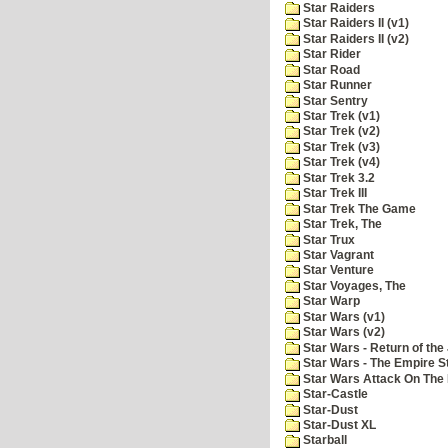
Star Raiders
Star Raiders II (v1)
Star Raiders II (v2)
Star Rider
Star Road
Star Runner
Star Sentry
Star Trek (v1)
Star Trek (v2)
Star Trek (v3)
Star Trek (v4)
Star Trek 3.2
Star Trek III
Star Trek The Game
Star Trek, The
Star Trux
Star Vagrant
Star Venture
Star Voyages, The
Star Warp
Star Wars (v1)
Star Wars (v2)
Star Wars - Return of the 
Star Wars - The Empire S
Star Wars Attack On The 
Star-Castle
Star-Dust
Star-Dust XL
Starball