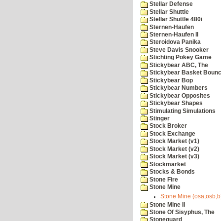
Stellar Defense
Stellar Shuttle
Stellar Shuttle 480i
Sternen-Haufen
Sternen-Haufen II
Steroidova Panika
Steve Davis Snooker
Stichting Pokey Game
Stickybear ABC, The
Stickybear Basket Boun
Stickybear Bop
Stickybear Numbers
Stickybear Opposites
Stickybear Shapes
Stimulating Simulations
Stinger
Stock Broker
Stock Exchange
Stock Market (v1)
Stock Market (v2)
Stock Market (v3)
Stockmarket
Stocks & Bonds
Stone Fire
Stone Mine
Stone Mine (osa,osb,b)
Stone Mine II
Stone Of Sisyphus, The
Stoneguard