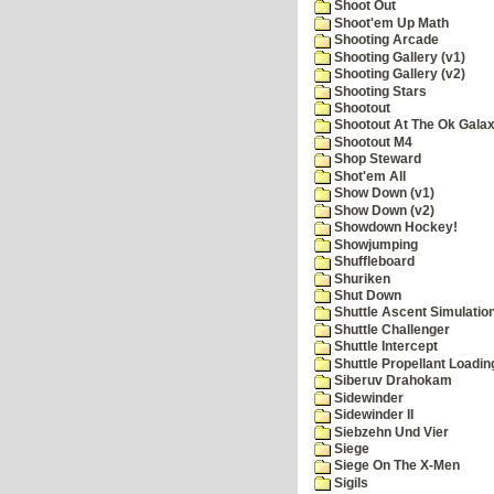
Shoot Out
Shoot'em Up Math
Shooting Arcade
Shooting Gallery (v1)
Shooting Gallery (v2)
Shooting Stars
Shootout
Shootout At The Ok Gala
Shootout M4
Shop Steward
Shot'em All
Show Down (v1)
Show Down (v2)
Showdown Hockey!
Showjumping
Shuffleboard
Shuriken
Shut Down
Shuttle Ascent Simulatio
Shuttle Challenger
Shuttle Intercept
Shuttle Propellant Loadin
Siberuv Drahokam
Sidewinder
Sidewinder II
Siebzehn Und Vier
Siege
Siege On The X-Men
Sigils