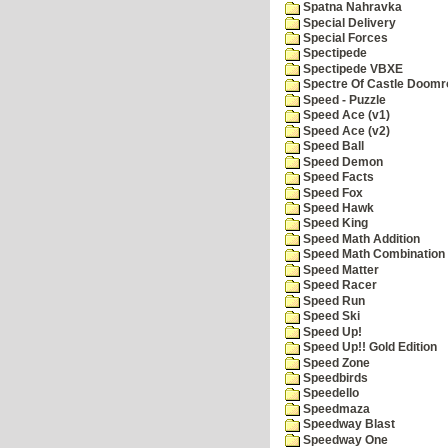
Spatna Nahravka
Special Delivery
Special Forces
Spectipede
Spectipede VBXE
Spectre Of Castle Doomr
Speed - Puzzle
Speed Ace (v1)
Speed Ace (v2)
Speed Ball
Speed Demon
Speed Facts
Speed Fox
Speed Hawk
Speed King
Speed Math Addition
Speed Math Combination
Speed Matter
Speed Racer
Speed Run
Speed Ski
Speed Up!
Speed Up!! Gold Edition
Speed Zone
Speedbirds
Speedello
Speedmaza
Speedway Blast
Speedway One