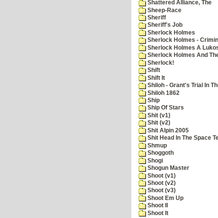
Shattered Alliance, The
Sheep-Race
Sheriff
Sheriff's Job
Sherlock Holmes
Sherlock Holmes - Crimin
Sherlock Holmes A Lukos
Sherlock Holmes And The
Sherlock!
Shift
Shift It
Shiloh - Grant's Trial In T
Shiloh 1862
Ship
Ship Of Stars
Shit (v1)
Shit (v2)
Shit Alpin 2005
Shit Head In The Space T
Shmup
Shoggoth
Shogi
Shogun Master
Shoot (v1)
Shoot (v2)
Shoot (v3)
Shoot Em Up
Shoot II
Shoot It