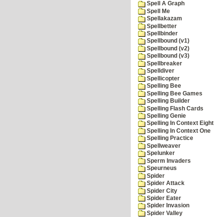
Spell A Graph
Spell Me
Spellakazam
Spellbetter
Spellbinder
Spellbound (v1)
Spellbound (v2)
Spellbound (v3)
Spellbreaker
Spelldiver
Spellicopter
Spelling Bee
Spelling Bee Games
Spelling Builder
Spelling Flash Cards
Spelling Genie
Spelling In Context Eight
Spelling In Context One
Spelling Practice
Spellweaver
Spelunker
Sperm Invaders
Speurneus
Spider
Spider Attack
Spider City
Spider Eater
Spider Invasion
Spider Valley