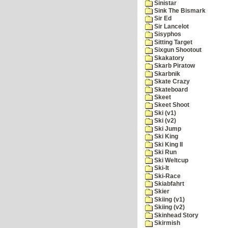
Sinistar
Sink The Bismark
Sir Ed
Sir Lancelot
Sisyphos
Sitting Target
Sixgun Shootout
Skakatory
Skarb Piratow
Skarbnik
Skate Crazy
Skateboard
Skeet
Skeet Shoot
Ski (v1)
Ski (v2)
Ski Jump
Ski King
Ski King II
Ski Run
Ski Weltcup
Ski-It
Ski-Race
Skiabfahrt
Skier
Skiing (v1)
Skiing (v2)
Skinhead Story
Skirmish