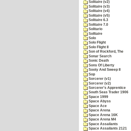
Solitaire (v2)
Solitaire (v3)
Solitaire (v4)
Solitaire (v5)
Solitaire 6.3
Solitaire 7.0
Solitario
Solltaire
Solo
Solo Flight
Solo Flight II
Son of Rockford, The
Sonar Search
Sonic Death
Sons Of Liberty
Sooty And Sweep II
Sop
Sorcerer (v1)
Sorcerer (v2)
Sorcerer's Apprentice
South Seas Trader 1906
Space 1999
Space Abyss
Space Ace
Space Arena
Space Arena 16K
Space Arena M4
Space Assailants
Space Assailants 2121