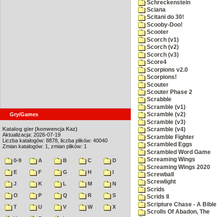
Schreckenstein
Sciana
Scitani do 30!
Scooby-Doo!
Scooter
Scorch (v1)
Scorch (v2)
Scorch (v3)
Score4
Scorpions v2.0
Scorpions!
Scouter
Scouter Phase 2
Scrabble
Scramble (v1)
Gry/Games
Scramble (v2)
Scramble (v3)
Katalog gier (konwencja Kaz)
Scramble (v4)
Aktualizacja: 2026-07-19
Scramble Fighter
Liczba katalogów: 8878, liczba plików: 40040
Scrambled Eggs
Zmian katalogów: 1, zmian plików: 1
Scrambled Word Game
Screaming Wings
0-9
A
B
C
D
Screaming Wings 2020
E
F
G
H
I
Screwball
Screwlight
J
K
L
M
N
Scrids
O
P
Q
R
S
Scrids II
Scripture Chase - A Bible
T
U
V
W
X
Scrolls Of Abadon, The