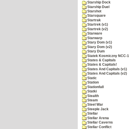
Starship Dock
Starship Duel
Starshot
Starsquare
Startrak
Startrek (v1)
Startrek (v2)
Starware
Starwarp
Stary Dom (v1)
Stary Dom (v2)
Stary Dum
Statek Kosmiczny NCC-
States & Capitals
States & Capitals!
States And Capitals (v1)
States And Capitals (v2)
Static
Station
Stationfall
Statki
Stealth
Steam
Steel War
Steeple Jack
Stellar
Stellar Arena
Stellar Caverns
Stellar Conflict