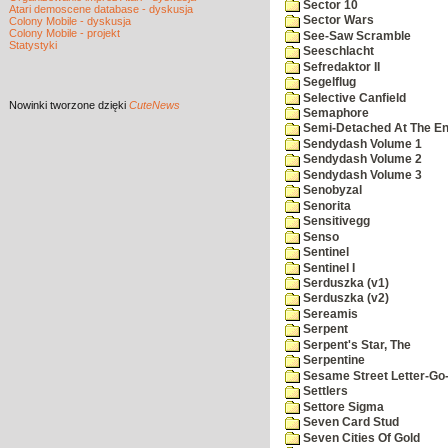
Sector 10
Atari demoscene database - dyskusja
Sector Wars
Colony Mobile - dyskusja
Colony Mobile - projekt
See-Saw Scramble
Statystyki
Seeschlacht
Sefredaktor II
Segelflug
Selective Canfield
Nowinki
tworzone dzięki
CuteNews
Semaphore
Semi-Detached At The End
Sendydash Volume 1
Sendydash Volume 2
Sendydash Volume 3
Senobyzal
Senorita
Sensitivegg
Senso
Sentinel
Sentinel I
Serduszka (v1)
Serduszka (v2)
Sereamis
Serpent
Serpent's Star, The
Serpentine
Sesame Street Letter-Go
Settlers
Settore Sigma
Seven Card Stud
Seven Cities Of Gold