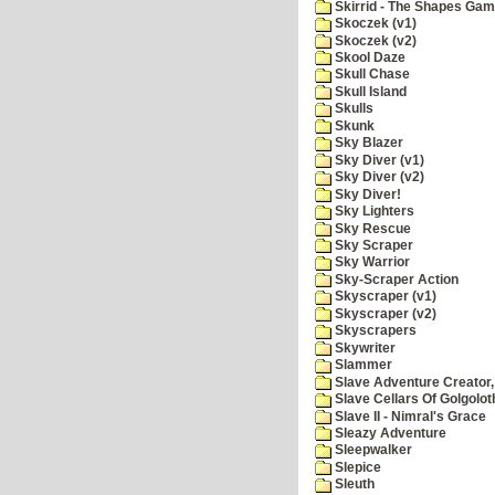
Skirrid - The Shapes Ga
Skoczek (v1)
Skoczek (v2)
Skool Daze
Skull Chase
Skull Island
Skulls
Skunk
Sky Blazer
Sky Diver (v1)
Sky Diver (v2)
Sky Diver!
Sky Lighters
Sky Rescue
Sky Scraper
Sky Warrior
Sky-Scraper Action
Skyscraper (v1)
Skyscraper (v2)
Skyscrapers
Skywriter
Slammer
Slave Adventure Creator,
Slave Cellars Of Golgolot
Slave II - Nimral's Grace
Sleazy Adventure
Sleepwalker
Slepice
Sleuth