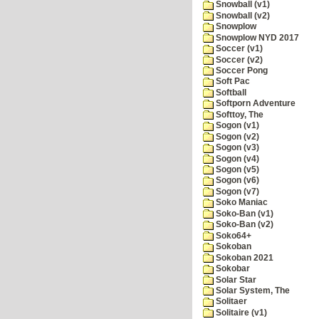
Snowball (v1)
Snowball (v2)
Snowplow
Snowplow NYD 2017
Soccer (v1)
Soccer (v2)
Soccer Pong
Soft Pac
Softball
Softporn Adventure
Softtoy, The
Sogon (v1)
Sogon (v2)
Sogon (v3)
Sogon (v4)
Sogon (v5)
Sogon (v6)
Sogon (v7)
Soko Maniac
Soko-Ban (v1)
Soko-Ban (v2)
Soko64+
Sokoban
Sokoban 2021
Sokobar
Solar Star
Solar System, The
Solitaer
Solitaire (v1)