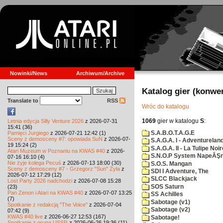
Nowinki/News
Archiwum/Archive
Katalog gier (konwe
Translate to
RSS
Wróc do katalogu
1069
gier w katalogu
S
:
Letnia edycja Silly Venture 2026
z 2026-07-31
15:41 (36)
S.A.B.O.T.A.G.E
Pamięci Jurgiego
z 2026-07-21 12:42 (1)
Sceny z demosceny #7: opowiada SuN
z 2026-07-
S.A.G.A. I - Adventurelan
19 15:24 (2)
S.A.G.A. II - La Tulipe Noir
Atari Muzeum w Poznaniu na KWAS #40
z 2026-
S.N.O.P System NapeĂŞn
07-16 16:10 (4)
Nie żyje kolega Pecuś
z 2026-07-13 18:00 (30)
S.O.S. Mangan
Sceny z demosceny #7 - Grzegorz "Sun" Żyła
z
SDI I Adventure, The
2026-07-12 17:29 (12)
SLCC Blackjack
Lost Party 2026 nadchodzi
z 2026-07-08 15:28
SOS Saturn
(23)
Pan Zenon i Atari na KWAS #40
z 2026-07-07 13:25
SS Achilles
(7)
Sabotage (v1)
Spotkanie z redakcją "The Voice"
z 2026-07-04
Sabotage (v2)
07:42 (9)
KWAS #40 live
z 2026-06-27 12:53 (167)
Sabotage!
Spotkanie z grupą USSR
z 2026-06-26 19:36 (11)