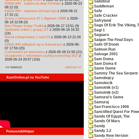
Saboteur
KWAS #40 - zabierzcie Atari Portfolio!
z 2026-06-23
Saddleman
08:12 (0)
KWAS #40 - naprawa retrosprzętu
z 2026-06-21
Safe
17:15 (1)
Safe Cracker
Sceny z demosceny #7 z Bigerem i MBR
z 2026-
Safryland
06-19 22:08 (0)
Saga Of Erik The Viking, 
Atari Floppy Image Toolkit
z 2026-06-17 13:51 (9)
Spotkanie online z grupą LST
z 2026-06-16 16:32
Sagi 1
(16)
Saguaro
Recoil zintegrowany z macOS
z 2026-06-13 21:34
Saigon The Final Days
(5)
KWAS #40 odbędzie się w Katowicach
z 2026-06-
Sails Of Doom
07 17:59 (25)
Salmon Run
Commodore po atarowsku
z 2026-05-28 21:50 (21)
Salvage 2001
Urządzenie z rekordowo szybką transmisją SIO!
z
Sam Doma
2026-05-24 20:57 (116)
Sam Doma II
«« nowsze
starsze »»
Same Game
Sammy The Sea Serpent
AtariOnline.pl na YouTube
Samobojcy
Samolocik
Samotnik (v1)
Samotnik (v2)
Samurai's Game
Samuraj
San Francisco 1906
Sanctified Quest For Pow
Sands Of Egypt, The
Sands Of Mars
Sandy
Sandy 3.2
Pomocnik/Helper
Sandy New Version