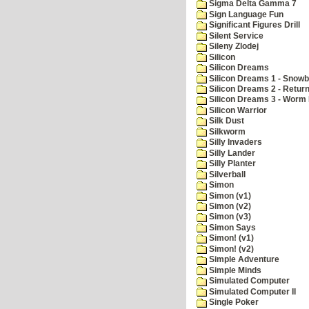
Sigma Delta Gamma 7
Sign Language Fun
Significant Figures Drill
Silent Service
Sileny Zlodej
Silicon
Silicon Dreams
Silicon Dreams 1 - Snowb
Silicon Dreams 2 - Retur
Silicon Dreams 3 - Worm 
Silicon Warrior
Silk Dust
Silkworm
Silly Invaders
Silly Lander
Silly Planter
Silverball
Simon
Simon (v1)
Simon (v2)
Simon (v3)
Simon Says
Simon! (v1)
Simon! (v2)
Simple Adventure
Simple Minds
Simulated Computer
Simulated Computer II
Single Poker