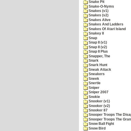
Snake Pit
Snake-O-Nyms
Snakes (v1)
Snakes (v2)
Snakes Alive
Snakes And Ladders
Snakes Of Atari Island
Snakey II
Snap
Snap II (v1)
Snap II (v2)
Snap II Plus
Snapper, The
Snark
Snark Hunt
Sneak Attack
Sneakers
Sneek
Snertle
Sniper
Sniper 2007
Snokie
Snooker (v1)
Snooker (v2)
Snooker 87
Snooper Troops The Disa
Snooper Troops The Grani
Snow Ball Fight
Snow Bird