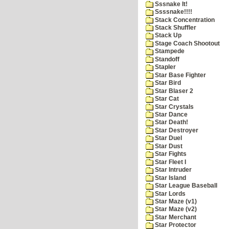
Sssnake It!
Ssssnake!!!!
Stack Concentration
Stack Shuffler
Stack Up
Stage Coach Shootout
Stampede
Standoff
Stapler
Star Base Fighter
Star Bird
Star Blaser 2
Star Cat
Star Crystals
Star Dance
Star Death!
Star Destroyer
Star Duel
Star Dust
Star Fights
Star Fleet I
Star Intruder
Star Island
Star League Baseball
Star Lords
Star Maze (v1)
Star Maze (v2)
Star Merchant
Star Protector