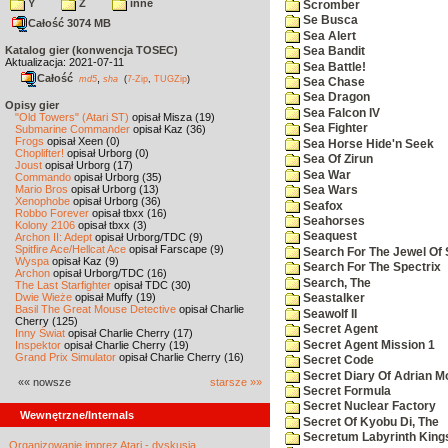
Y
Z
inne
Scromber
Se Busca
Całość 3074 MB
Sea Alert
Katalog gier (konwencja TOSEC)
Sea Bandit
Aktualizacja: 2021-07-11
Sea Battle!
Całość
,
md5
sha
(
7-Zip
,
TUGZip
)
Sea Chase
Sea Dragon
Opisy gier
Sea Falcon IV
"Old Towers" (Atari ST)
opisał Misza (19)
Sea Fighter
Submarine Commander
opisał Kaz (36)
Frogs
opisał Xeen (0)
Sea Horse Hide'n Seek
Choplifter!
opisał Urborg (0)
Sea Of Zirun
Joust
opisał Urborg (17)
Sea War
Commando
opisał Urborg (35)
Mario Bros
opisał Urborg (13)
Sea Wars
Xenophobe
opisał Urborg (36)
Seafox
Robbo Forever
opisał tbxx (16)
Seahorses
Kolony 2106
opisał tbxx (3)
Seaquest
Archon II: Adept
opisał Urborg/TDC (9)
Spitfire Ace/Hellcat Ace
opisał Farscape (9)
Search For The Jewel Of 
Wyspa
opisał Kaz (9)
Search For The Spectrix
Archon
opisał Urborg/TDC (16)
Search, The
The Last Starfighter
opisał TDC (30)
Dwie Wieże
opisał Muffy (19)
Seastalker
Basil The Great Mouse Detective
opisał Charlie
Seawolf II
Cherry (125)
Secret Agent
Inny Świat
opisał Charlie Cherry (17)
Secret Agent Mission 1
Inspektor
opisał Charlie Cherry (19)
Grand Prix Simulator
opisał Charlie Cherry (16)
Secret Code
Secret Diary Of Adrian Mo
«« nowsze
starsze »»
Secret Formula
Secret Nuclear Factory
Wewnętrzne/Internals
Secret Of Kyobu Di, The
Secretum Labyrinth King
Organizowanie imprez Atari - dyskusja