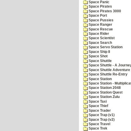
Space Panic
Space Pirates
Space Pirates 3000
Space Port
Space Pussies
Space Ranger
Space Rescue
Space Rider
Space Scientist
Space Search
Space Servo Station
Space Ship II
Space Shot
Space Shuttle
Space Shuttle - A Journe
Space Shuttle Adventure
Space Shuttle Re-Entry
Space Station
Space Station - Multiplica
Space Station 2048
Space Station Quest
Space Station Zulu
Space Taxi
Space Thief
Space Trader
Space Trap (v1)
Space Trap (v2)
Space Travel
Space Trek