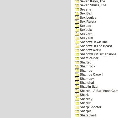
Seven Keys, The
Seven Skulls, The
Sevens
Sex Ball
Sex Logics
Sex Ruleta
Sexeso
Sexquix
Sexversi
Sexy Six
Shadow Hawk One
Shadow Of The Beast
Shadow World
Shadows Of Dimensions
Shaft Raider
Shafted!
Shamrock
Shamus
Shamus Case II
Shamus+
Shanghai
Shaolin-Szu
Shares - A Business Ga
Shark
Sharkey
Sharkie!
Sharp Shooter
Sharpie
Shatablast