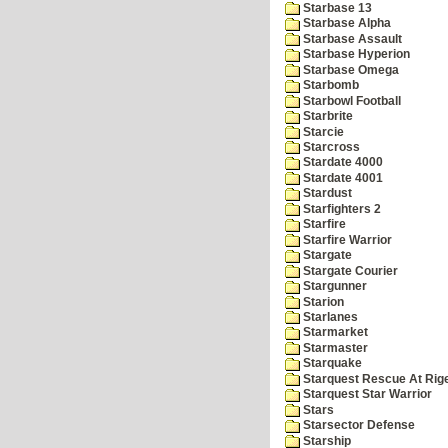
Starbase 13
Starbase Alpha
Starbase Assault
Starbase Hyperion
Starbase Omega
Starbomb
Starbowl Football
Starbrite
Starcie
Starcross
Stardate 4000
Stardate 4001
Stardust
Starfighters 2
Starfire
Starfire Warrior
Stargate
Stargate Courier
Stargunner
Starion
Starlanes
Starmarket
Starmaster
Starquake
Starquest Rescue At Rige
Starquest Star Warrior
Stars
Starsector Defense
Starship