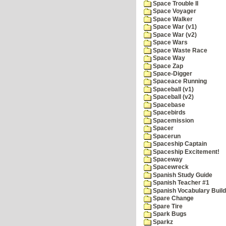
Space Trouble II
Space Voyager
Space Walker
Space War (v1)
Space War (v2)
Space Wars
Space Waste Race
Space Way
Space Zap
Space-Digger
Spaceace Running
Spaceball (v1)
Spaceball (v2)
Spacebase
Spacebirds
Spacemission
Spacer
Spacerun
Spaceship Captain
Spaceship Excitement!
Spaceway
Spacewreck
Spanish Study Guide
Spanish Teacher #1
Spanish Vocabulary Build
Spare Change
Spare Tire
Spark Bugs
Sparkz