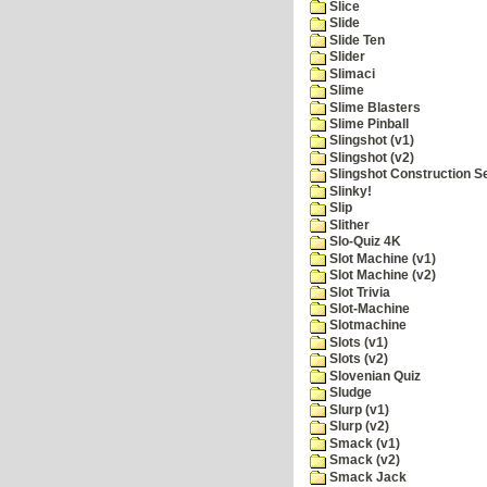
Slice
Slide
Slide Ten
Slider
Slimaci
Slime
Slime Blasters
Slime Pinball
Slingshot (v1)
Slingshot (v2)
Slingshot Construction S
Slinky!
Slip
Slither
Slo-Quiz 4K
Slot Machine (v1)
Slot Machine (v2)
Slot Trivia
Slot-Machine
Slotmachine
Slots (v1)
Slots (v2)
Slovenian Quiz
Sludge
Slurp (v1)
Slurp (v2)
Smack (v1)
Smack (v2)
Smack Jack