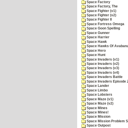
Space Factory
Space Factory, The
Space Fighter (v1)
Space Fighter (v2)
Space Fighter II
Space Fortress Omega
Space Goon Spelling
Space Gunner
Space Harrier
Space Hawk
Space Hawks Of Avabana
Space Hero
Space Hunt
Space Invaders (v1)
Space Invaders (v2)
Space Invaders (v3)
Space Invaders (v4)
Space Invaders Battle
Space Invaders Episode 
Space Lander
Space Limbo
Space Lobsters
Space Maze (v1)
Space Maze (v2)
Space Mines
Space Mines!
Space Mission
Space Mission Problem S
Space Outpost