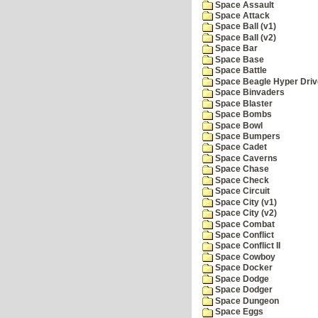
Space Assault
Space Attack
Space Ball (v1)
Space Ball (v2)
Space Bar
Space Base
Space Battle
Space Beagle Hyper Driv
Space Binvaders
Space Blaster
Space Bombs
Space Bowl
Space Bumpers
Space Cadet
Space Caverns
Space Chase
Space Check
Space Circuit
Space City (v1)
Space City (v2)
Space Combat
Space Conflict
Space Conflict II
Space Cowboy
Space Docker
Space Dodge
Space Dodger
Space Dungeon
Space Eggs