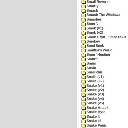
Small Reversi
Smarty
Smash
Smash The Windows
Smasher
Smerfy
Smok (v1)
Smok (v2)
Smok Czyli... Smoczek II
Smokey
Smol Snek
Smuffie's World
Smurf Hunting
Smurf!
Smus
Snafu
Snail Run
Snails (v1)
Snails (v2)
Snake (v1)
Snake (v2)
Snake (v3)
Snake (v4)
Snake (v5)
Snake Attack
Snake Byte
Snake It
Snake It!
Snake Panic