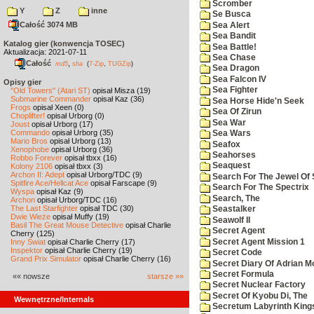
Scromber
Y
Z
inne
Se Busca
Całość 3074 MB
Sea Alert
Sea Bandit
Katalog gier (konwencja TOSEC)
Sea Battle!
Aktualizacja: 2021-07-11
Sea Chase
Całość
,
md5
sha
(
7-Zip
,
TUGZip
)
Sea Dragon
Sea Falcon IV
Opisy gier
Sea Fighter
"Old Towers" (Atari ST)
opisał Misza (19)
Submarine Commander
opisał Kaz (36)
Sea Horse Hide'n Seek
Frogs
opisał Xeen (0)
Sea Of Zirun
Choplifter!
opisał Urborg (0)
Sea War
Joust
opisał Urborg (17)
Commando
opisał Urborg (35)
Sea Wars
Mario Bros
opisał Urborg (13)
Seafox
Xenophobe
opisał Urborg (36)
Seahorses
Robbo Forever
opisał tbxx (16)
Seaquest
Kolony 2106
opisał tbxx (3)
Archon II: Adept
opisał Urborg/TDC (9)
Search For The Jewel Of 
Spitfire Ace/Hellcat Ace
opisał Farscape (9)
Search For The Spectrix
Wyspa
opisał Kaz (9)
Search, The
Archon
opisał Urborg/TDC (16)
The Last Starfighter
opisał TDC (30)
Seastalker
Dwie Wieże
opisał Muffy (19)
Seawolf II
Basil The Great Mouse Detective
opisał Charlie
Secret Agent
Cherry (125)
Secret Agent Mission 1
Inny Świat
opisał Charlie Cherry (17)
Inspektor
opisał Charlie Cherry (19)
Secret Code
Grand Prix Simulator
opisał Charlie Cherry (16)
Secret Diary Of Adrian Mo
Secret Formula
«« nowsze
starsze »»
Secret Nuclear Factory
Secret Of Kyobu Di, The
Wewnętrzne/Internals
Secretum Labyrinth King