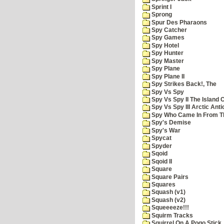
Sprint I
Sprong
Spur Des Pharaons
Spy Catcher
Spy Games
Spy Hotel
Spy Hunter
Spy Master
Spy Plane
Spy Plane II
Spy Strikes Back!, The
Spy Vs Spy
Spy Vs Spy II The Island 
Spy Vs Spy III Arctic Anti
Spy Who Came In From T
Spy's Demise
Spy's War
Spycat
Spyder
Sqoid
Sqoid II
Square
Square Pairs
Squares
Squash (v1)
Squash (v2)
Squeeeeze!!!
Squirm Tracks
Squirrel On A Pogo Stick