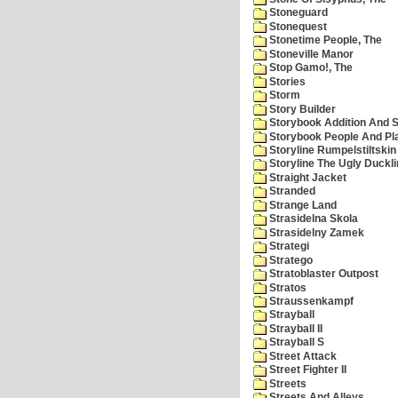
Stoneguard
Stonequest
Stonetime People, The
Stoneville Manor
Stop Gamo!, The
Stories
Storm
Story Builder
Storybook Addition And S
Storybook People And Pl
Storyline Rumpelstiltskin
Storyline The Ugly Duckl
Straight Jacket
Stranded
Strange Land
Strasidelna Skola
Strasidelny Zamek
Strategi
Stratego
Stratoblaster Outpost
Stratos
Straussenkampf
Strayball
Strayball II
Strayball S
Street Attack
Street Fighter II
Streets
Streets And Alleys