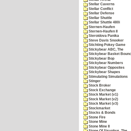
Stellar Caverns
Stellar Conflict
Stellar Defense
Stellar Shuttle
Stellar Shuttle 480i
Sternen-Haufen
Sternen-Haufen II
Steroidova Panika
Steve Davis Snooker
Stichting Pokey Game
Stickybear ABC, The
Stickybear Basket Boun
Stickybear Bop
Stickybear Numbers
Stickybear Opposites
Stickybear Shapes
Stimulating Simulations
Stinger
Stock Broker
Stock Exchange
Stock Market (v1)
Stock Market (v2)
Stock Market (v3)
Stockmarket
Stocks & Bonds
Stone Fire
Stone Mine
Stone Mine II
Stone Of Sisyphus, The