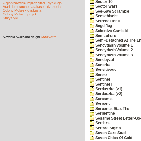
Sector 10
Organizowanie imprez Atari - dyskusja
Sector Wars
Atari demoscene database - dyskusja
Colony Mobile - dyskusja
See-Saw Scramble
Colony Mobile - projekt
Seeschlacht
Statystyki
Sefredaktor II
Segelflug
Selective Canfield
Semaphore
Nowinki
tworzone dzięki
CuteNews
Semi-Detached At The End
Sendydash Volume 1
Sendydash Volume 2
Sendydash Volume 3
Senobyzal
Senorita
Sensitivegg
Senso
Sentinel
Sentinel I
Serduszka (v1)
Serduszka (v2)
Sereamis
Serpent
Serpent's Star, The
Serpentine
Sesame Street Letter-Go
Settlers
Settore Sigma
Seven Card Stud
Seven Cities Of Gold