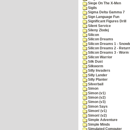
Siege On The X-Men
Sigils
Sigma Delta Gamma 7
Sign Language Fun
Significant Figures Drill
Silent Service
Sileny Zlodej
Silicon
Silicon Dreams
Silicon Dreams 1 - Snowb
Silicon Dreams 2 - Retur
Silicon Dreams 3 - Worm 
Silicon Warrior
Silk Dust
Silkworm
Silly Invaders
Silly Lander
Silly Planter
Silverball
Simon
Simon (v1)
Simon (v2)
Simon (v3)
Simon Says
Simon! (v1)
Simon! (v2)
Simple Adventure
Simple Minds
Simulated Computer