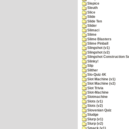
Slepice
Sleuth
Slice
Slide
Slide Ten
Slider
Slimaci
Slime
Slime Blasters
Slime Pinball
Slingshot (v1)
Slingshot (v2)
Slingshot Construction S
Slinky!
Slip
Slither
Slo-Quiz 4K
Slot Machine (v1)
Slot Machine (v2)
Slot Trivia
Slot-Machine
Slotmachine
Slots (v1)
Slots (v2)
Slovenian Quiz
Sludge
Slurp (v1)
Slurp (v2)
Smack (v1)