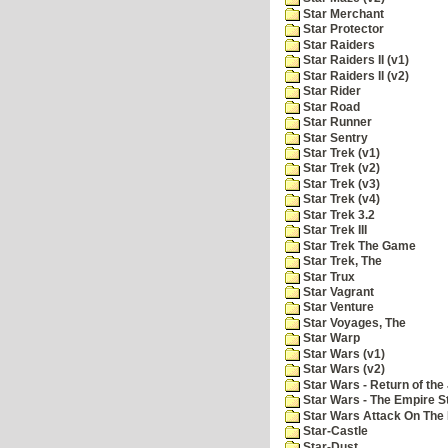
Star Merchant
Star Protector
Star Raiders
Star Raiders II (v1)
Star Raiders II (v2)
Star Rider
Star Road
Star Runner
Star Sentry
Star Trek (v1)
Star Trek (v2)
Star Trek (v3)
Star Trek (v4)
Star Trek 3.2
Star Trek III
Star Trek The Game
Star Trek, The
Star Trux
Star Vagrant
Star Venture
Star Voyages, The
Star Warp
Star Wars (v1)
Star Wars (v2)
Star Wars - Return of the 
Star Wars - The Empire S
Star Wars Attack On The 
Star-Castle
Star-Dust