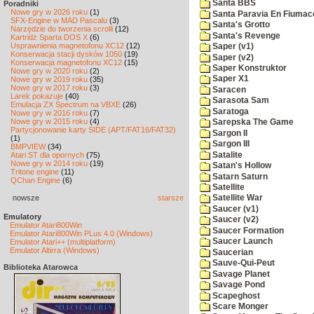
Santa BBS
Poradniki
Nowe gry w 2026 roku
(1)
Santa Paravia En Fiumac
SFX-Engine w MAD Pascalu
(3)
Santa's Grotto
Narzędzie do tworzenia scrolli
(12)
Santa's Revenge
Kartridż Sparta DOS X
(6)
Usprawnienia magnetofonu XC12
(12)
Saper (v1)
Konserwacja stacji dysków 1050
(19)
Saper (v2)
Konserwacja magnetofonu XC12
(15)
Saper Konstruktor
Nowe gry w 2020 roku
(2)
Saper X1
Nowe gry w 2019 roku
(35)
Nowe gry w 2017 roku
(3)
Saracen
Larek pokazuje
(40)
Sarasota Sam
Emulacja ZX Spectrum na VBXE
(26)
Saratoga
Nowe gry w 2016 roku
(7)
Nowe gry w 2015 roku
(4)
Sarepska The Game
Partycjonowanie karty SIDE (APT/FAT16/FAT32)
Sargon II
(1)
Sargon III
BMPVIEW
(34)
Satalite
Atari ST dla opornych
(75)
Nowe gry w 2014 roku
(19)
Satan's Hollow
Tritone engine
(11)
Satarn Saturn
QChan Engine
(6)
Satellite
nowsze
starsze
Satellite War
Saucer (v1)
Emulatory
Saucer (v2)
Emulator Atari800Win
Saucer Formation
Emulator Atari800Win PLus 4.0 (Windows)
Saucer Launch
Emulator Atari++ (multiplatform)
Emulator Altirra (Windows)
Saucerian
Sauve-Qui-Peut
Biblioteka Atarowca
Savage Planet
Savage Pond
Scapeghost
Scare Monger