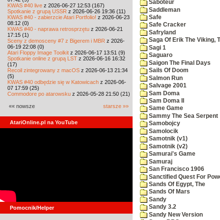
Saboteur
KWAS #40 live
z 2026-06-27 12:53 (167)
Saddleman
Spotkanie z grupą USSR
z 2026-06-26 19:36 (11)
KWAS #40 - zabierzcie Atari Portfolio!
z 2026-06-23
Safe
08:12 (0)
Safe Cracker
KWAS #40 - naprawa retrosprzętu
z 2026-06-21
Safryland
17:15 (1)
Saga Of Erik The Viking, 
Sceny z demosceny #7 z Bigerem i MBR
z 2026-
06-19 22:08 (0)
Sagi 1
Atari Floppy Image Toolkit
z 2026-06-17 13:51 (9)
Saguaro
Spotkanie online z grupą LST
z 2026-06-16 16:32
Saigon The Final Days
(17)
Recoil zintegrowany z macOS
z 2026-06-13 21:34
Sails Of Doom
(5)
Salmon Run
KWAS #40 odbędzie się w Katowicach
z 2026-06-
Salvage 2001
07 17:59 (25)
Sam Doma
Commodore po atarowsku
z 2026-05-28 21:50 (21)
Sam Doma II
«« nowsze
starsze »»
Same Game
Sammy The Sea Serpent
AtariOnline.pl na YouTube
Samobojcy
Samolocik
Samotnik (v1)
Samotnik (v2)
Samurai's Game
Samuraj
San Francisco 1906
Sanctified Quest For Pow
Sands Of Egypt, The
Sands Of Mars
Sandy
Sandy 3.2
Pomocnik/Helper
Sandy New Version