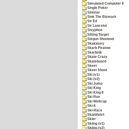
Simulated Computer II
Single Poker
Sinistar
Sink The Bismark
Sir Ed
Sir Lancelot
Sisyphos
Sitting Target
Sixgun Shootout
Skakatory
Skarb Piratow
Skarbnik
Skate Crazy
Skateboard
Skeet
Skeet Shoot
Ski (v1)
Ski (v2)
Ski Jump
Ski King
Ski King II
Ski Run
Ski Weltcup
Ski-It
Ski-Race
Skiabfahrt
Skier
Skiing (v1)
Skiing (v2)