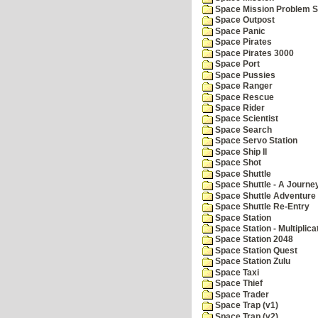
Space Mission Problem S
Space Outpost
Space Panic
Space Pirates
Space Pirates 3000
Space Port
Space Pussies
Space Ranger
Space Rescue
Space Rider
Space Scientist
Space Search
Space Servo Station
Space Ship II
Space Shot
Space Shuttle
Space Shuttle - A Journe
Space Shuttle Adventure
Space Shuttle Re-Entry
Space Station
Space Station - Multiplica
Space Station 2048
Space Station Quest
Space Station Zulu
Space Taxi
Space Thief
Space Trader
Space Trap (v1)
Space Trap (v2)