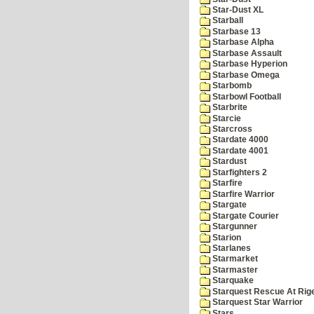
Star-Dust XL
Starball
Starbase 13
Starbase Alpha
Starbase Assault
Starbase Hyperion
Starbase Omega
Starbomb
Starbowl Football
Starbrite
Starcie
Starcross
Stardate 4000
Stardate 4001
Stardust
Starfighters 2
Starfire
Starfire Warrior
Stargate
Stargate Courier
Stargunner
Starion
Starlanes
Starmarket
Starmaster
Starquake
Starquest Rescue At Rige
Starquest Star Warrior
Stars