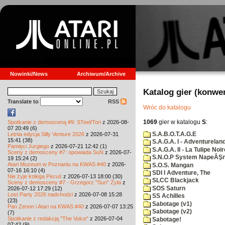
Nowinki/News
Archiwum/Archive
Katalog gier (konwe
Translate to
RSS
Wróc do katalogu
1069
gier w katalogu
S
:
Spotkanie z demosceną #9: STeel/Tori
z 2026-08-
07 20:49 (6)
S.A.B.O.T.A.G.E
Letnia edycja Silly Venture 2026
z 2026-07-31
15:41 (38)
S.A.G.A. I - Adventurelan
Pamięci Jurgiego
z 2026-07-21 12:42 (1)
S.A.G.A. II - La Tulipe Noir
Sceny z demosceny #7: opowiada SuN
z 2026-07-
S.N.O.P System NapeĂŞn
19 15:24 (2)
Atari Muzeum w Poznaniu na KWAS #40
z 2026-
S.O.S. Mangan
07-16 16:10 (4)
SDI I Adventure, The
Nie żyje kolega Pecuś
z 2026-07-13 18:00 (30)
SLCC Blackjack
Sceny z demosceny #7 - Grzegorz "Sun" Żyła
z
SOS Saturn
2026-07-12 17:29 (12)
Lost Party 2026 nadchodzi
z 2026-07-08 15:28
SS Achilles
(23)
Sabotage (v1)
Pan Zenon i Atari na KWAS #40
z 2026-07-07 13:25
Sabotage (v2)
(7)
Spotkanie z redakcją "The Voice"
z 2026-07-04
Sabotage!
07:42 (9)