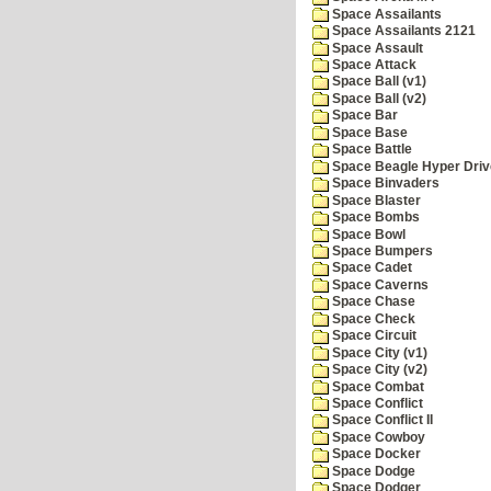
Space Assailants
Space Assailants 2121
Space Assault
Space Attack
Space Ball (v1)
Space Ball (v2)
Space Bar
Space Base
Space Battle
Space Beagle Hyper Driv
Space Binvaders
Space Blaster
Space Bombs
Space Bowl
Space Bumpers
Space Cadet
Space Caverns
Space Chase
Space Check
Space Circuit
Space City (v1)
Space City (v2)
Space Combat
Space Conflict
Space Conflict II
Space Cowboy
Space Docker
Space Dodge
Space Dodger