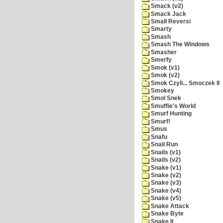
Smack (v2)
Smack Jack
Small Reversi
Smarty
Smash
Smash The Windows
Smasher
Smerfy
Smok (v1)
Smok (v2)
Smok Czyli... Smoczek II
Smokey
Smol Snek
Smuffie's World
Smurf Hunting
Smurf!
Smus
Snafu
Snail Run
Snails (v1)
Snails (v2)
Snake (v1)
Snake (v2)
Snake (v3)
Snake (v4)
Snake (v5)
Snake Attack
Snake Byte
Snake It