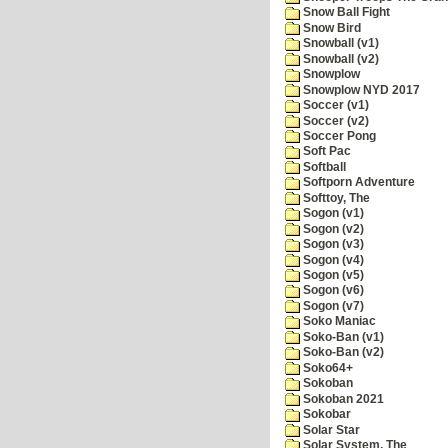
Snow Ball Fight
Snow Bird
Snowball (v1)
Snowball (v2)
Snowplow
Snowplow NYD 2017
Soccer (v1)
Soccer (v2)
Soccer Pong
Soft Pac
Softball
Softporn Adventure
Softtoy, The
Sogon (v1)
Sogon (v2)
Sogon (v3)
Sogon (v4)
Sogon (v5)
Sogon (v6)
Sogon (v7)
Soko Maniac
Soko-Ban (v1)
Soko-Ban (v2)
Soko64+
Sokoban
Sokoban 2021
Sokobar
Solar Star
Solar System, The