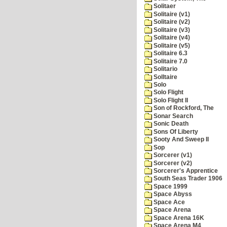
Solitaer
Solitaire (v1)
Solitaire (v2)
Solitaire (v3)
Solitaire (v4)
Solitaire (v5)
Solitaire 6.3
Solitaire 7.0
Solitario
Solltaire
Solo
Solo Flight
Solo Flight II
Son of Rockford, The
Sonar Search
Sonic Death
Sons Of Liberty
Sooty And Sweep II
Sop
Sorcerer (v1)
Sorcerer (v2)
Sorcerer's Apprentice
South Seas Trader 1906
Space 1999
Space Abyss
Space Ace
Space Arena
Space Arena 16K
Space Arena M4