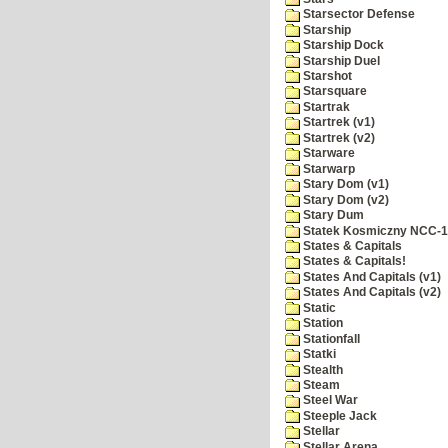
Starsector Defense
Starship
Starship Dock
Starship Duel
Starshot
Starsquare
Startrak
Startrek (v1)
Startrek (v2)
Starware
Starwarp
Stary Dom (v1)
Stary Dom (v2)
Stary Dum
Statek Kosmiczny NCC-
States & Capitals
States & Capitals!
States And Capitals (v1)
States And Capitals (v2)
Static
Station
Stationfall
Statki
Stealth
Steam
Steel War
Steeple Jack
Stellar
Stellar Arena