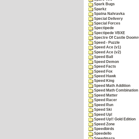
Spark Bugs
Sparkz
Spatna Nahravka
Special Delivery
Special Forces
Spectipede
Spectipede VBXE
Spectre Of Castle Doomr
Speed - Puzzle
Speed Ace (v1)
Speed Ace (v2)
Speed Ball
Speed Demon
Speed Facts
Speed Fox
Speed Hawk
Speed King
Speed Math Addition
Speed Math Combination
Speed Matter
Speed Racer
Speed Run
Speed Ski
Speed Up!
Speed Up!! Gold Edition
Speed Zone
Speedbirds
Speedello
Speedmaza