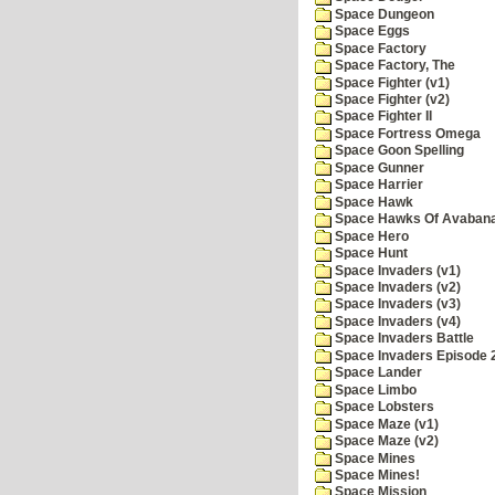
Space Dungeon
Space Eggs
Space Factory
Space Factory, The
Space Fighter (v1)
Space Fighter (v2)
Space Fighter II
Space Fortress Omega
Space Goon Spelling
Space Gunner
Space Harrier
Space Hawk
Space Hawks Of Avabana
Space Hero
Space Hunt
Space Invaders (v1)
Space Invaders (v2)
Space Invaders (v3)
Space Invaders (v4)
Space Invaders Battle
Space Invaders Episode 
Space Lander
Space Limbo
Space Lobsters
Space Maze (v1)
Space Maze (v2)
Space Mines
Space Mines!
Space Mission