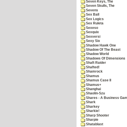
Seven Keys, The
Seven Skulls, The
Sevens
Sex Ball
Sex Logics
Sex Ruleta
Sexeso
Sexquix
Sexversi
Sexy Six
Shadow Hawk One
Shadow Of The Beast
Shadow World
Shadows Of Dimensions
Shaft Raider
Shafted!
Shamrock
Shamus
Shamus Case II
Shamus+
Shanghai
Shaolin-Szu
Shares - A Business Ga
Shark
Sharkey
Sharkie!
Sharp Shooter
Sharpie
Shatablast