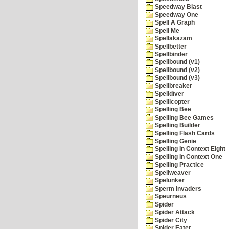
Speedway Blast
Speedway One
Spell A Graph
Spell Me
Spellakazam
Spellbetter
Spellbinder
Spellbound (v1)
Spellbound (v2)
Spellbound (v3)
Spellbreaker
Spelldiver
Spellicopter
Spelling Bee
Spelling Bee Games
Spelling Builder
Spelling Flash Cards
Spelling Genie
Spelling In Context Eight
Spelling In Context One
Spelling Practice
Spellweaver
Spelunker
Sperm Invaders
Speurneus
Spider
Spider Attack
Spider City
Spider Eater