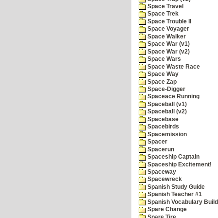
Space Travel
Space Trek
Space Trouble II
Space Voyager
Space Walker
Space War (v1)
Space War (v2)
Space Wars
Space Waste Race
Space Way
Space Zap
Space-Digger
Spaceace Running
Spaceball (v1)
Spaceball (v2)
Spacebase
Spacebirds
Spacemission
Spacer
Spacerun
Spaceship Captain
Spaceship Excitement!
Spaceway
Spacewreck
Spanish Study Guide
Spanish Teacher #1
Spanish Vocabulary Build
Spare Change
Spare Tire