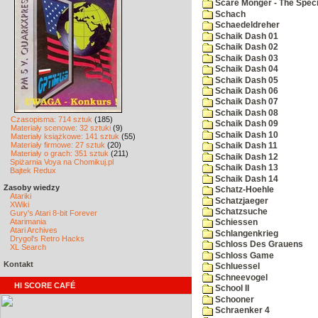
Scare Monger - The Specia
Schach
Schaedeldreher
Schaik Dash 01
Schaik Dash 02
Schaik Dash 03
Schaik Dash 04
Schaik Dash 05
Schaik Dash 06
Schaik Dash 07
Schaik Dash 08
Czasopisma: 714 sztuk
(185)
Schaik Dash 09
Materiały scenowe: 32 sztuki
(9)
Schaik Dash 10
Materiały książkowe: 141 sztuk
(55)
Materiały firmowe: 27 sztuk
(20)
Schaik Dash 11
Materiały o grach: 351 sztuk
(211)
Schaik Dash 12
Spiżarnia Voya na Chomikuj.pl
Schaik Dash 13
Bajtek Redux
Schaik Dash 14
Zasoby wiedzy
Schatz-Hoehle
Atariki
Schatzjaeger
XWiki
Schatzsuche
Gury's Atari 8-bit Forever
Atarimania
Schiessen
Atari Archives
Schlangenkrieg
Drygol's Retro Hacks
Schloss Des Grauens
XL Search
Schloss Game
Kontakt
Schluessel
Schneevogel
HI SCORE CAFÉ
School II
Schooner
Schraenker 4