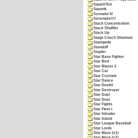
Squish'Em
Squonk
Sssnake It!
Ssssnake!!!!
Stack Concentration
Stack Shuffler
Stack Up
Stage Coach Shootout
Stampede
Standoff
Stapler
Star Base Fighter
Star Bird
Star Blaser 2
Star Cat
Star Crystals
Star Dance
Star Death!
Star Destroyer
Star Duel
Star Dust
Star Fights
Star Fleet I
Star Intruder
Star Island
Star League Baseball
Star Lords
Star Maze (v1)
Star Maze (v2)