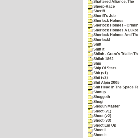
Shattered Alliance, The
Sheep-Race
Sheriff
Sheriff's Job
Sherlock Holmes
Sherlock Holmes - Crimin
Sherlock Holmes A Lukos
Sherlock Holmes And The
Sherlock!
Shift
Shift It
Shiloh - Grant's Trial In T
Shiloh 1862
Ship
Ship Of Stars
Shit (v1)
Shit (v2)
Shit Alpin 2005
Shit Head In The Space T
Shmup
Shoggoth
Shogi
Shogun Master
Shoot (v1)
Shoot (v2)
Shoot (v3)
Shoot Em Up
Shoot II
Shoot It