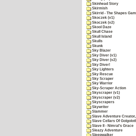
Skinhead Story
Skirmish
Skirrid - The Shapes Ga
Skoczek (v1)
Skoczek (v2)
Skool Daze
Skull Chase
Skull Island
Skulls
Skunk
Sky Blazer
Sky Diver (v1)
Sky Diver (v2)
Sky Diver!
Sky Lighters
Sky Rescue
Sky Scraper
Sky Warrior
Sky-Scraper Action
Skyscraper (v1)
Skyscraper (v2)
Skyscrapers
Skywriter
Slammer
Slave Adventure Creator,
Slave Cellars Of Golgolot
Slave II - Nimral's Grace
Sleazy Adventure
Sleepwalker