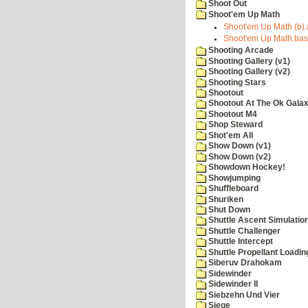
Shoot Out
Shoot'em Up Math
Shoot'em Up Math (b).
Shoot'em Up Math.bas
Shooting Arcade
Shooting Gallery (v1)
Shooting Gallery (v2)
Shooting Stars
Shootout
Shootout At The Ok Gala
Shootout M4
Shop Steward
Shot'em All
Show Down (v1)
Show Down (v2)
Showdown Hockey!
Showjumping
Shuffleboard
Shuriken
Shut Down
Shuttle Ascent Simulatio
Shuttle Challenger
Shuttle Intercept
Shuttle Propellant Loadin
Siberuv Drahokam
Sidewinder
Sidewinder II
Siebzehn Und Vier
Siege