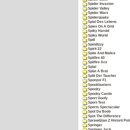
Spider Invasion
Spider Valley
Spider Wars
Spiderquake
Spiel Des Lebens
Spies On A Grid
Spiky Harold
Spiky World
Spill
Spindizzy
Spirit 22
Spite And Malice
Spitfire 40
Spitfire Ace
Splat
Splat A Brat
Split Der Taucher
Sponzor F1
Spookbusters
Spooky
Spooky Castle
Sport Goofy
Sport-Test
Sports Spectacular
Spot Da Boob
Spot The Difference
Sprawdzian Z Historii Pol
Springer
Springer Jack