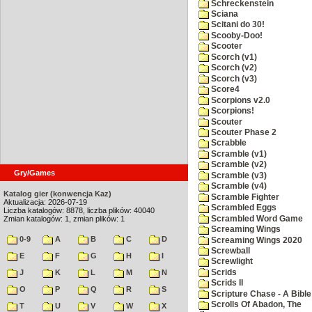
Schreckenstein
Sciana
Scitani do 30!
Scooby-Doo!
Scooter
Scorch (v1)
Scorch (v2)
Scorch (v3)
Score4
Scorpions v2.0
Scorpions!
Scouter
Scouter Phase 2
Scrabble
Scramble (v1)
Scramble (v2)
Gry/Games
Scramble (v3)
Scramble (v4)
Katalog gier (konwencja Kaz)
Scramble Fighter
Aktualizacja: 2026-07-19
Scrambled Eggs
Liczba katalogów: 8878, liczba plików: 40040
Scrambled Word Game
Zmian katalogów: 1, zmian plików: 1
Screaming Wings
0-9
A
B
C
D
Screaming Wings 2020
Screwball
E
F
G
H
I
Screwlight
Scrids
J
K
L
M
N
Scrids II
O
P
Q
R
S
Scripture Chase - A Bible
Scrolls Of Abadon, The
T
U
V
W
X