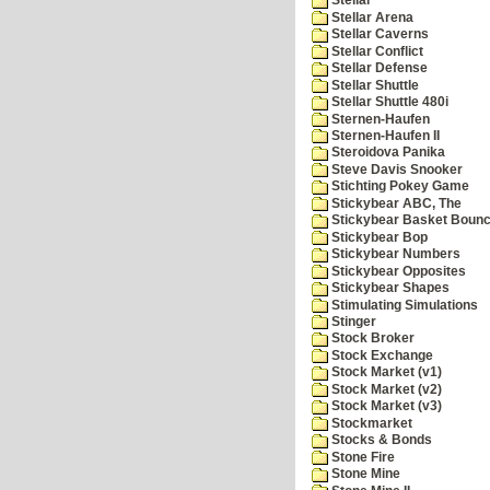
Stellar
Stellar Arena
Stellar Caverns
Stellar Conflict
Stellar Defense
Stellar Shuttle
Stellar Shuttle 480i
Sternen-Haufen
Sternen-Haufen II
Steroidova Panika
Steve Davis Snooker
Stichting Pokey Game
Stickybear ABC, The
Stickybear Basket Boun
Stickybear Bop
Stickybear Numbers
Stickybear Opposites
Stickybear Shapes
Stimulating Simulations
Stinger
Stock Broker
Stock Exchange
Stock Market (v1)
Stock Market (v2)
Stock Market (v3)
Stockmarket
Stocks & Bonds
Stone Fire
Stone Mine