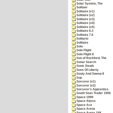
Solar System, The
Solitaer
Solitaire (v1)
Solitaire (v2)
Solitaire (v3)
Solitaire (v4)
Solitaire (v5)
Solitaire 6.3
Solitaire 7.0
Solitario
Solltaire
Solo
Solo Flight
Solo Flight II
Son of Rockford, The
Sonar Search
Sonic Death
Sons Of Liberty
Sooty And Sweep II
Sop
Sorcerer (v1)
Sorcerer (v2)
Sorcerer's Apprentice
South Seas Trader 1906
Space 1999
Space Abyss
Space Ace
Space Arena
Space Arena 16K