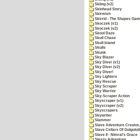
Skiing (v2)
Skinhead Story
Skirmish
Skirrid - The Shapes Ga
Skoczek (v1)
Skoczek (v2)
Skool Daze
Skull Chase
Skull Island
Skulls
Skunk
Sky Blazer
Sky Diver (v1)
Sky Diver (v2)
Sky Diver!
Sky Lighters
Sky Rescue
Sky Scraper
Sky Warrior
Sky-Scraper Action
Skyscraper (v1)
Skyscraper (v2)
Skyscrapers
Skywriter
Slammer
Slave Adventure Creator,
Slave Cellars Of Golgolot
Slave II - Nimral's Grace
Sleazy Adventure