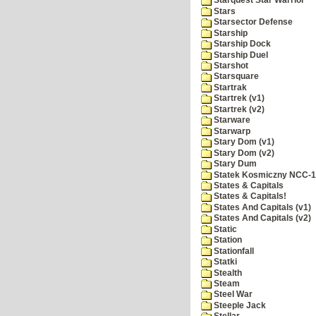
Starquest Star Warrior
Stars
Starsector Defense
Starship
Starship Dock
Starship Duel
Starshot
Starsquare
Startrak
Startrek (v1)
Startrek (v2)
Starware
Starwarp
Stary Dom (v1)
Stary Dom (v2)
Stary Dum
Statek Kosmiczny NCC-
States & Capitals
States & Capitals!
States And Capitals (v1)
States And Capitals (v2)
Static
Station
Stationfall
Statki
Stealth
Steam
Steel War
Steeple Jack