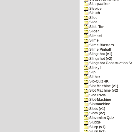
Sleepwalker
Slepice
Sleuth
Slice
Slide
Slide Ten
Slider
Slimaci
Slime
Slime Blasters
Slime Pinball
Slingshot (v1)
Slingshot (v2)
Slingshot Construction S
Slinky!
Slip
Slither
Slo-Quiz 4K
Slot Machine (v1)
Slot Machine (v2)
Slot Trivia
Slot-Machine
Slotmachine
Slots (v1)
Slots (v2)
Slovenian Quiz
Sludge
Slurp (v1)
Slurp (v2)