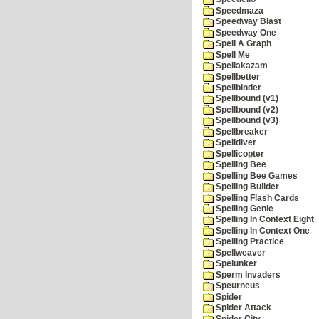
Speedmaza
Speedway Blast
Speedway One
Spell A Graph
Spell Me
Spellakazam
Spellbetter
Spellbinder
Spellbound (v1)
Spellbound (v2)
Spellbound (v3)
Spellbreaker
Spelldiver
Spellicopter
Spelling Bee
Spelling Bee Games
Spelling Builder
Spelling Flash Cards
Spelling Genie
Spelling In Context Eight
Spelling In Context One
Spelling Practice
Spellweaver
Spelunker
Sperm Invaders
Speurneus
Spider
Spider Attack
Spider City