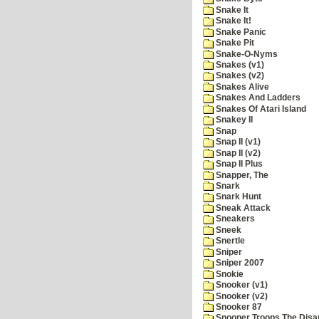
Snake It
Snake It!
Snake Panic
Snake Pit
Snake-O-Nyms
Snakes (v1)
Snakes (v2)
Snakes Alive
Snakes And Ladders
Snakes Of Atari Island
Snakey II
Snap
Snap II (v1)
Snap II (v2)
Snap II Plus
Snapper, The
Snark
Snark Hunt
Sneak Attack
Sneakers
Sneek
Snertle
Sniper
Sniper 2007
Snokie
Snooker (v1)
Snooker (v2)
Snooker 87
Snooper Troops The Disa