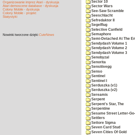
Sector 10
Organizowanie imprez Atari - dyskusja
Atari demoscene database - dyskusja
Sector Wars
Colony Mobile - dyskusja
See-Saw Scramble
Colony Mobile - projekt
Seeschlacht
Statystyki
Sefredaktor II
Segelflug
Selective Canfield
Semaphore
Nowinki
tworzone dzięki
CuteNews
Semi-Detached At The End
Sendydash Volume 1
Sendydash Volume 2
Sendydash Volume 3
Senobyzal
Senorita
Sensitivegg
Senso
Sentinel
Sentinel I
Serduszka (v1)
Serduszka (v2)
Sereamis
Serpent
Serpent's Star, The
Serpentine
Sesame Street Letter-Go
Settlers
Settore Sigma
Seven Card Stud
Seven Cities Of Gold