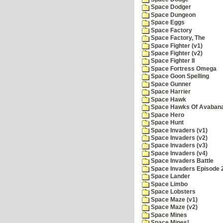
Space Dodger
Space Dungeon
Space Eggs
Space Factory
Space Factory, The
Space Fighter (v1)
Space Fighter (v2)
Space Fighter II
Space Fortress Omega
Space Goon Spelling
Space Gunner
Space Harrier
Space Hawk
Space Hawks Of Avabana
Space Hero
Space Hunt
Space Invaders (v1)
Space Invaders (v2)
Space Invaders (v3)
Space Invaders (v4)
Space Invaders Battle
Space Invaders Episode 
Space Lander
Space Limbo
Space Lobsters
Space Maze (v1)
Space Maze (v2)
Space Mines
Space Mines!