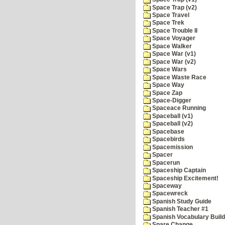
Space Trap (v2)
Space Travel
Space Trek
Space Trouble II
Space Voyager
Space Walker
Space War (v1)
Space War (v2)
Space Wars
Space Waste Race
Space Way
Space Zap
Space-Digger
Spaceace Running
Spaceball (v1)
Spaceball (v2)
Spacebase
Spacebirds
Spacemission
Spacer
Spacerun
Spaceship Captain
Spaceship Excitement!
Spaceway
Spacewreck
Spanish Study Guide
Spanish Teacher #1
Spanish Vocabulary Build
Spare Change