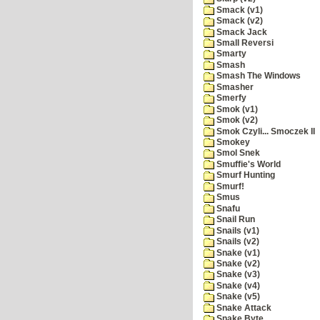
Smack (v1)
Smack (v2)
Smack Jack
Small Reversi
Smarty
Smash
Smash The Windows
Smasher
Smerfy
Smok (v1)
Smok (v2)
Smok Czyli... Smoczek II
Smokey
Smol Snek
Smuffie's World
Smurf Hunting
Smurf!
Smus
Snafu
Snail Run
Snails (v1)
Snails (v2)
Snake (v1)
Snake (v2)
Snake (v3)
Snake (v4)
Snake (v5)
Snake Attack
Snake Byte