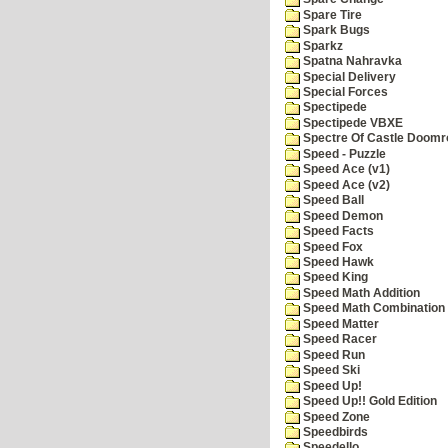
Spare Tire
Spark Bugs
Sparkz
Spatna Nahravka
Special Delivery
Special Forces
Spectipede
Spectipede VBXE
Spectre Of Castle Doomr
Speed - Puzzle
Speed Ace (v1)
Speed Ace (v2)
Speed Ball
Speed Demon
Speed Facts
Speed Fox
Speed Hawk
Speed King
Speed Math Addition
Speed Math Combination
Speed Matter
Speed Racer
Speed Run
Speed Ski
Speed Up!
Speed Up!! Gold Edition
Speed Zone
Speedbirds
Speedello