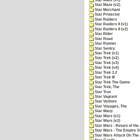
Star Maze (v2)
Star Merchant
Star Protector
Star Raiders
Star Raiders II (v1)
Star Raiders II (v2)
Star Rider
Star Road
Star Runner
Star Sentry
Star Trek (v1)
Star Trek (v2)
Star Trek (v3)
Star Trek (v4)
Star Trek 3.2
Star Trek III
Star Trek The Game
Star Trek, The
Star Trux
Star Vagrant
Star Venture
Star Voyages, The
Star Warp
Star Wars (v1)
Star Wars (v2)
Star Wars - Return of the 
Star Wars - The Empire S
Star Wars Attack On The 