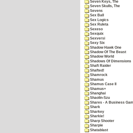
Seven Keys, The
Seven Skulls, The
Sevens
Sex Ball
Sex Logics
Sex Ruleta
Sexeso
Sexquix
Sexversi
Sexy Six
Shadow Hawk One
Shadow Of The Beast
Shadow World
Shadows Of Dimensions
Shaft Raider
Shafted!
Shamrock
Shamus
Shamus Case II
Shamus+
Shanghai
Shaolin-Szu
Shares - A Business Ga
Shark
Sharkey
Sharkie!
Sharp Shooter
Sharpie
Shatablast