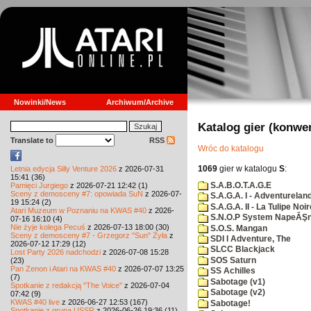
Nowinki/News
Archiwum/Archive
Katalog gier (konwe
Translate to
RSS
Wróc do katalogu
1069
gier w katalogu
S
:
Letnia edycja Silly Venture 2026
z 2026-07-31
15:41 (36)
S.A.B.O.T.A.G.E
Pamięci Jurgiego
z 2026-07-21 12:42 (1)
Sceny z demosceny #7: opowiada SuN
z 2026-07-
S.A.G.A. I - Adventurelan
19 15:24 (2)
S.A.G.A. II - La Tulipe Noir
Atari Muzeum w Poznaniu na KWAS #40
z 2026-
S.N.O.P System NapeĂŞn
07-16 16:10 (4)
Nie żyje kolega Pecuś
z 2026-07-13 18:00 (30)
S.O.S. Mangan
Sceny z demosceny #7 - Grzegorz "Sun" Żyła
z
SDI I Adventure, The
2026-07-12 17:29 (12)
SLCC Blackjack
Lost Party 2026 nadchodzi
z 2026-07-08 15:28
SOS Saturn
(23)
Pan Zenon i Atari na KWAS #40
z 2026-07-07 13:25
SS Achilles
(7)
Sabotage (v1)
Spotkanie z redakcją "The Voice"
z 2026-07-04
Sabotage (v2)
07:42 (9)
KWAS #40 live
z 2026-06-27 12:53 (167)
Sabotage!
Spotkanie z grupą USSR
z 2026-06-26 19:36 (11)