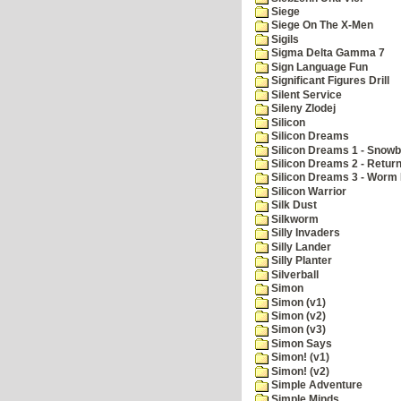
Siege
Siege On The X-Men
Sigils
Sigma Delta Gamma 7
Sign Language Fun
Significant Figures Drill
Silent Service
Sileny Zlodej
Silicon
Silicon Dreams
Silicon Dreams 1 - Snowb
Silicon Dreams 2 - Retur
Silicon Dreams 3 - Worm 
Silicon Warrior
Silk Dust
Silkworm
Silly Invaders
Silly Lander
Silly Planter
Silverball
Simon
Simon (v1)
Simon (v2)
Simon (v3)
Simon Says
Simon! (v1)
Simon! (v2)
Simple Adventure
Simple Minds