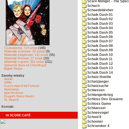
Scare Monger - The Specia
Schach
Schaedeldreher
Schaik Dash 01
Schaik Dash 02
Schaik Dash 03
Schaik Dash 04
Schaik Dash 05
Schaik Dash 06
Schaik Dash 07
Schaik Dash 08
Czasopisma: 714 sztuk
(185)
Schaik Dash 09
Materiały scenowe: 32 sztuki
(9)
Schaik Dash 10
Materiały książkowe: 141 sztuk
(55)
Materiały firmowe: 27 sztuk
(20)
Schaik Dash 11
Materiały o grach: 351 sztuk
(211)
Schaik Dash 12
Spiżarnia Voya na Chomikuj.pl
Schaik Dash 13
Bajtek Redux
Schaik Dash 14
Zasoby wiedzy
Schatz-Hoehle
Atariki
Schatzjaeger
XWiki
Gury's Atari 8-bit Forever
Schatzsuche
Atarimania
Schiessen
Atari Archives
Schlangenkrieg
Drygol's Retro Hacks
Schloss Des Grauens
XL Search
Schloss Game
Kontakt
Schluessel
Schneevogel
HI SCORE CAFÉ
School II
Schooner
Schraenker 4