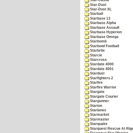
Star-Castle
Star-Dust
Star-Dust XL
Starball
Starbase 13
Starbase Alpha
Starbase Assault
Starbase Hyperion
Starbase Omega
Starbomb
Starbowl Football
Starbrite
Starcie
Starcross
Stardate 4000
Stardate 4001
Stardust
Starfighters 2
Starfire
Starfire Warrior
Stargate
Stargate Courier
Stargunner
Starion
Starlanes
Starmarket
Starmaster
Starquake
Starquest Rescue At Rige