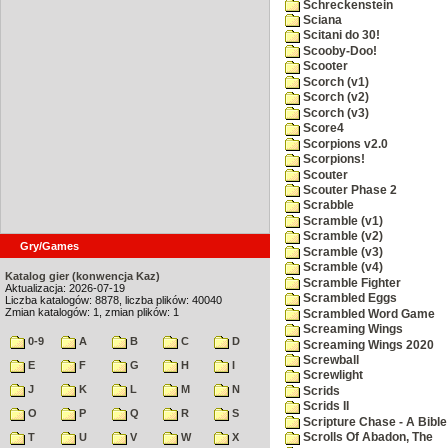
Schreckenstein
Sciana
Scitani do 30!
Scooby-Doo!
Scooter
Scorch (v1)
Scorch (v2)
Scorch (v3)
Score4
Scorpions v2.0
Scorpions!
Scouter
Scouter Phase 2
Scrabble
Scramble (v1)
Scramble (v2)
Gry/Games
Scramble (v3)
Scramble (v4)
Katalog gier (konwencja Kaz)
Scramble Fighter
Aktualizacja: 2026-07-19
Scrambled Eggs
Liczba katalogów: 8878, liczba plików: 40040
Zmian katalogów: 1, zmian plików: 1
Scrambled Word Game
Screaming Wings
0-9
A
B
C
D
Screaming Wings 2020
Screwball
E
F
G
H
I
Screwlight
J
K
L
M
N
Scrids
Scrids II
O
P
Q
R
S
Scripture Chase - A Bible
T
U
V
W
X
Scrolls Of Abadon, The