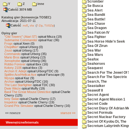
Scromber
Y
Z
inne
Se Busca
Całość 3074 MB
Sea Alert
Sea Bandit
Katalog gier (konwencja TOSEC)
Sea Battle!
Aktualizacja: 2021-07-11
Sea Chase
Całość
,
md5
sha
(
7-Zip
,
TUGZip
)
Sea Dragon
Sea Falcon IV
Opisy gier
"Old Towers" (Atari ST)
opisał Misza (19)
Sea Fighter
Submarine Commander
opisał Kaz (36)
Sea Horse Hide'n Seek
Frogs
opisał Xeen (0)
Sea Of Zirun
Choplifter!
opisał Urborg (0)
Sea War
Joust
opisał Urborg (17)
Commando
opisał Urborg (35)
Sea Wars
Mario Bros
opisał Urborg (13)
Seafox
Xenophobe
opisał Urborg (36)
Seahorses
Robbo Forever
opisał tbxx (16)
Kolony 2106
opisał tbxx (3)
Seaquest
Archon II: Adept
opisał Urborg/TDC (9)
Search For The Jewel Of 
Spitfire Ace/Hellcat Ace
opisał Farscape (9)
Search For The Spectrix
Wyspa
opisał Kaz (9)
Search, The
Archon
opisał Urborg/TDC (16)
The Last Starfighter
opisał TDC (30)
Seastalker
Dwie Wieże
opisał Muffy (19)
Seawolf II
Basil The Great Mouse Detective
opisał Charlie
Secret Agent
Cherry (125)
Inny Świat
opisał Charlie Cherry (17)
Secret Agent Mission 1
Inspektor
opisał Charlie Cherry (19)
Secret Code
Grand Prix Simulator
opisał Charlie Cherry (16)
Secret Diary Of Adrian Mo
Secret Formula
«« nowsze
starsze »»
Secret Nuclear Factory
Secret Of Kyobu Di, The
Wewnętrzne/Internals
Secretum Labyrinth King