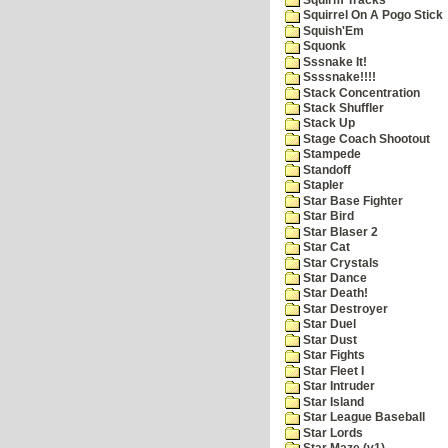
Squirrel On A Pogo Stick
Squish'Em
Squonk
Sssnake It!
Ssssnake!!!!
Stack Concentration
Stack Shuffler
Stack Up
Stage Coach Shootout
Stampede
Standoff
Stapler
Star Base Fighter
Star Bird
Star Blaser 2
Star Cat
Star Crystals
Star Dance
Star Death!
Star Destroyer
Star Duel
Star Dust
Star Fights
Star Fleet I
Star Intruder
Star Island
Star League Baseball
Star Lords
Star Maze (v1)