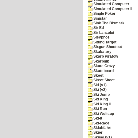
Simulated Computer
Simulated Computer II
Single Poker
Sinistar
Sink The Bismark
Sir Ed
Sir Lancelot
Sisyphos
Sitting Target
Sixgun Shootout
Skakatory
Skarb Piratow
Skarbnik
Skate Crazy
Skateboard
Skeet
Skeet Shoot
Ski (v1)
Ski (v2)
Ski Jump
Ski King
Ski King II
Ski Run
Ski Weltcup
Ski-It
Ski-Race
Skiabfahrt
Skier
Skiing (v1)