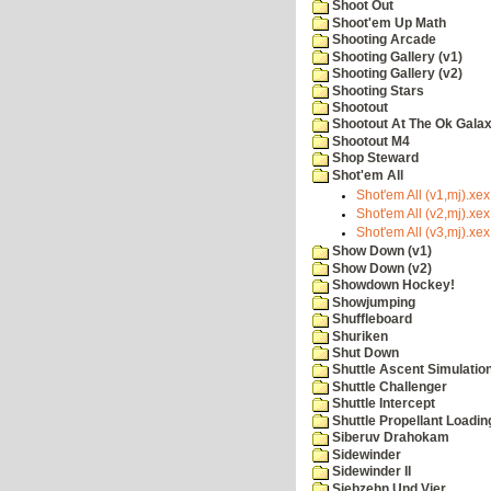
Shoot Out
Shoot'em Up Math
Shooting Arcade
Shooting Gallery (v1)
Shooting Gallery (v2)
Shooting Stars
Shootout
Shootout At The Ok Gala
Shootout M4
Shop Steward
Shot'em All
Shot'em All (v1,mj).xex
Shot'em All (v2,mj).xex
Shot'em All (v3,mj).xex
Show Down (v1)
Show Down (v2)
Showdown Hockey!
Showjumping
Shuffleboard
Shuriken
Shut Down
Shuttle Ascent Simulatio
Shuttle Challenger
Shuttle Intercept
Shuttle Propellant Loadin
Siberuv Drahokam
Sidewinder
Sidewinder II
Siebzehn Und Vier