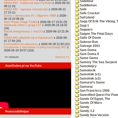
Saboteur
KWAS #40 - zabierzcie Atari Portfolio!
z 2026-06-23
Saddleman
08:12 (0)
KWAS #40 - naprawa retrosprzętu
z 2026-06-21
Safe
17:15 (1)
Safe Cracker
Sceny z demosceny #7 z Bigerem i MBR
z 2026-
Safryland
06-19 22:08 (0)
Saga Of Erik The Viking, 
Atari Floppy Image Toolkit
z 2026-06-17 13:51 (9)
Spotkanie online z grupą LST
z 2026-06-16 16:32
Sagi 1
(16)
Saguaro
Recoil zintegrowany z macOS
z 2026-06-13 21:34
Saigon The Final Days
(5)
KWAS #40 odbędzie się w Katowicach
z 2026-06-
Sails Of Doom
07 17:59 (25)
Salmon Run
Commodore po atarowsku
z 2026-05-28 21:50 (21)
Salvage 2001
Urządzenie z rekordowo szybką transmisją SIO!
z
Sam Doma
2026-05-24 20:57 (116)
Sam Doma II
«« nowsze
starsze »»
Same Game
Sammy The Sea Serpent
AtariOnline.pl na YouTube
Samobojcy
Samolocik
Samotnik (v1)
Samotnik (v2)
Samurai's Game
Samuraj
San Francisco 1906
Sanctified Quest For Pow
Sands Of Egypt, The
Sands Of Mars
Sandy
Sandy 3.2
Pomocnik/Helper
Sandy New Version