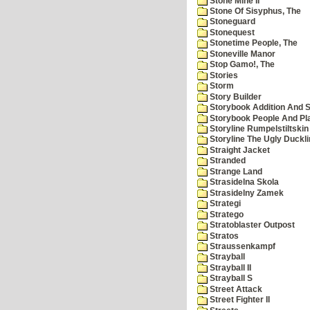
Stone Mine II
Stone Of Sisyphus, The
Stoneguard
Stonequest
Stonetime People, The
Stoneville Manor
Stop Gamo!, The
Stories
Storm
Story Builder
Storybook Addition And S
Storybook People And Pl
Storyline Rumpelstiltskin
Storyline The Ugly Duckl
Straight Jacket
Stranded
Strange Land
Strasidelna Skola
Strasidelny Zamek
Strategi
Stratego
Stratoblaster Outpost
Stratos
Straussenkampf
Strayball
Strayball II
Strayball S
Street Attack
Street Fighter II