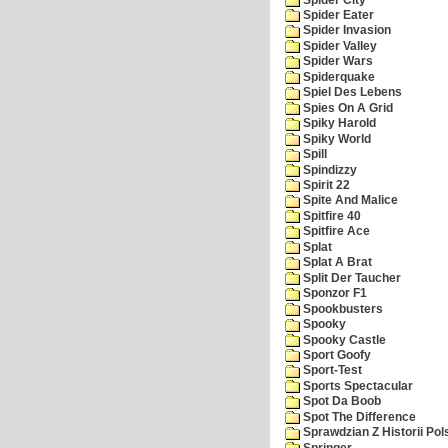
Spider Eater
Spider Invasion
Spider Valley
Spider Wars
Spiderquake
Spiel Des Lebens
Spies On A Grid
Spiky Harold
Spiky World
Spill
Spindizzy
Spirit 22
Spite And Malice
Spitfire 40
Spitfire Ace
Splat
Splat A Brat
Split Der Taucher
Sponzor F1
Spookbusters
Spooky
Spooky Castle
Sport Goofy
Sport-Test
Sports Spectacular
Spot Da Boob
Spot The Difference
Sprawdzian Z Historii Pol
Springer