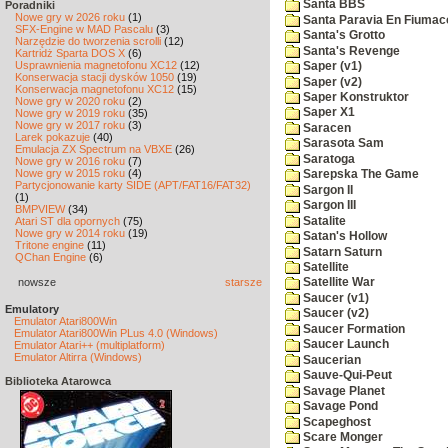
Santa BBS
Poradniki
Nowe gry w 2026 roku
(1)
Santa Paravia En Fiumac
SFX-Engine w MAD Pascalu
(3)
Santa's Grotto
Narzędzie do tworzenia scrolli
(12)
Santa's Revenge
Kartridż Sparta DOS X
(6)
Usprawnienia magnetofonu XC12
(12)
Saper (v1)
Konserwacja stacji dysków 1050
(19)
Saper (v2)
Konserwacja magnetofonu XC12
(15)
Saper Konstruktor
Nowe gry w 2020 roku
(2)
Saper X1
Nowe gry w 2019 roku
(35)
Nowe gry w 2017 roku
(3)
Saracen
Larek pokazuje
(40)
Sarasota Sam
Emulacja ZX Spectrum na VBXE
(26)
Saratoga
Nowe gry w 2016 roku
(7)
Nowe gry w 2015 roku
(4)
Sarepska The Game
Partycjonowanie karty SIDE (APT/FAT16/FAT32)
Sargon II
(1)
Sargon III
BMPVIEW
(34)
Satalite
Atari ST dla opornych
(75)
Nowe gry w 2014 roku
(19)
Satan's Hollow
Tritone engine
(11)
Satarn Saturn
QChan Engine
(6)
Satellite
nowsze
starsze
Satellite War
Saucer (v1)
Emulatory
Saucer (v2)
Emulator Atari800Win
Saucer Formation
Emulator Atari800Win PLus 4.0 (Windows)
Saucer Launch
Emulator Atari++ (multiplatform)
Emulator Altirra (Windows)
Saucerian
Sauve-Qui-Peut
Biblioteka Atarowca
Savage Planet
Savage Pond
Scapeghost
Scare Monger