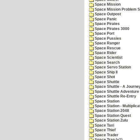
Space Mission
Space Mission Problem S
Space Outpost
Space Panic
Space Pirates
Space Pirates 3000
Space Port
Space Pussies
Space Ranger
Space Rescue
Space Rider
Space Scientist
Space Search
Space Servo Station
Space Ship II
Space Shot
Space Shuttle
Space Shuttle - A Journe
Space Shuttle Adventure
Space Shuttle Re-Entry
Space Station
Space Station - Multiplica
Space Station 2048
Space Station Quest
Space Station Zulu
Space Taxi
Space Thief
Space Trader
Space Trap (v1)