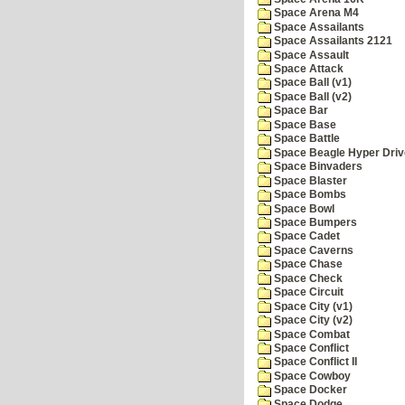
Space Arena M4
Space Assailants
Space Assailants 2121
Space Assault
Space Attack
Space Ball (v1)
Space Ball (v2)
Space Bar
Space Base
Space Battle
Space Beagle Hyper Driv
Space Binvaders
Space Blaster
Space Bombs
Space Bowl
Space Bumpers
Space Cadet
Space Caverns
Space Chase
Space Check
Space Circuit
Space City (v1)
Space City (v2)
Space Combat
Space Conflict
Space Conflict II
Space Cowboy
Space Docker
Space Dodge