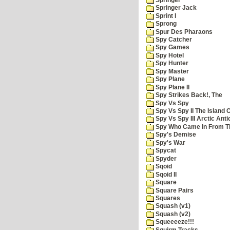
Springer Jack
Sprint I
Sprong
Spur Des Pharaons
Spy Catcher
Spy Games
Spy Hotel
Spy Hunter
Spy Master
Spy Plane
Spy Plane II
Spy Strikes Back!, The
Spy Vs Spy
Spy Vs Spy II The Island 
Spy Vs Spy III Arctic Anti
Spy Who Came In From T
Spy's Demise
Spy's War
Spycat
Spyder
Sqoid
Sqoid II
Square
Square Pairs
Squares
Squash (v1)
Squash (v2)
Squeeeeze!!!
Squirm Tracks