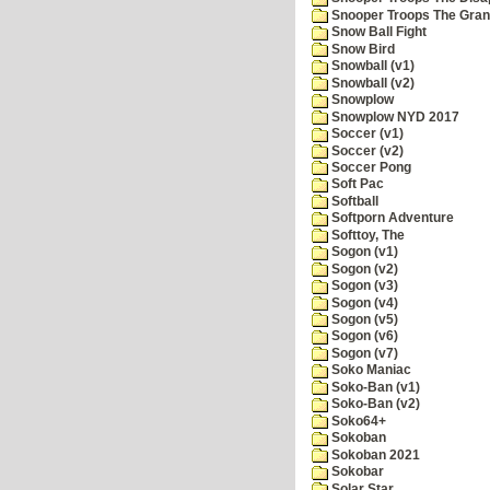
Snooper Troops The Grani
Snow Ball Fight
Snow Bird
Snowball (v1)
Snowball (v2)
Snowplow
Snowplow NYD 2017
Soccer (v1)
Soccer (v2)
Soccer Pong
Soft Pac
Softball
Softporn Adventure
Softtoy, The
Sogon (v1)
Sogon (v2)
Sogon (v3)
Sogon (v4)
Sogon (v5)
Sogon (v6)
Sogon (v7)
Soko Maniac
Soko-Ban (v1)
Soko-Ban (v2)
Soko64+
Sokoban
Sokoban 2021
Sokobar
Solar Star