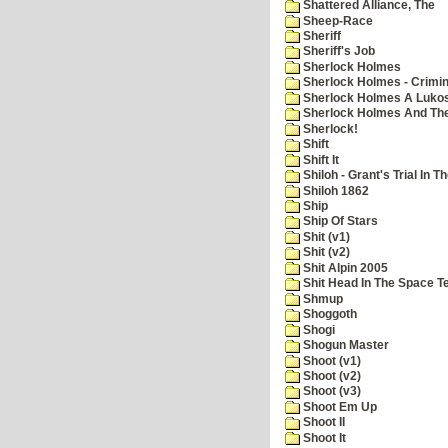
Shattered Alliance, The
Sheep-Race
Sheriff
Sheriff's Job
Sherlock Holmes
Sherlock Holmes - Crimin
Sherlock Holmes A Lukos
Sherlock Holmes And The
Sherlock!
Shift
Shift It
Shiloh - Grant's Trial In T
Shiloh 1862
Ship
Ship Of Stars
Shit (v1)
Shit (v2)
Shit Alpin 2005
Shit Head In The Space T
Shmup
Shoggoth
Shogi
Shogun Master
Shoot (v1)
Shoot (v2)
Shoot (v3)
Shoot Em Up
Shoot II
Shoot It