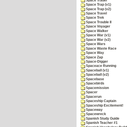
Space Trader
Space Trap (v1)
Space Trap (v2)
Space Travel
Space Trek
Space Trouble II
Space Voyager
Space Walker
Space War (v1)
Space War (v2)
Space Wars
Space Waste Race
Space Way
Space Zap
Space-Digger
Spaceace Running
Spaceball (v1)
Spaceball (v2)
Spacebase
Spacebirds
Spacemission
Spacer
Spacerun
Spaceship Captain
Spaceship Excitement!
Spaceway
Spacewreck
Spanish Study Guide
Spanish Teacher #1