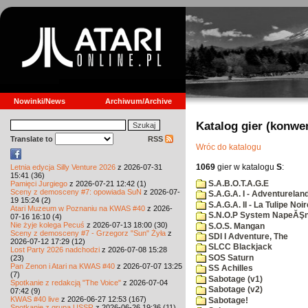
Nowinki/News
Archiwum/Archive
Katalog gier (konwe
Translate to
RSS
Wróc do katalogu
1069
gier w katalogu
S
:
Letnia edycja Silly Venture 2026
z 2026-07-31
15:41 (36)
S.A.B.O.T.A.G.E
Pamięci Jurgiego
z 2026-07-21 12:42 (1)
Sceny z demosceny #7: opowiada SuN
z 2026-07-
S.A.G.A. I - Adventurelan
19 15:24 (2)
S.A.G.A. II - La Tulipe Noir
Atari Muzeum w Poznaniu na KWAS #40
z 2026-
S.N.O.P System NapeĂŞn
07-16 16:10 (4)
Nie żyje kolega Pecuś
z 2026-07-13 18:00 (30)
S.O.S. Mangan
Sceny z demosceny #7 - Grzegorz "Sun" Żyła
z
SDI I Adventure, The
2026-07-12 17:29 (12)
SLCC Blackjack
Lost Party 2026 nadchodzi
z 2026-07-08 15:28
SOS Saturn
(23)
Pan Zenon i Atari na KWAS #40
z 2026-07-07 13:25
SS Achilles
(7)
Sabotage (v1)
Spotkanie z redakcją "The Voice"
z 2026-07-04
Sabotage (v2)
07:42 (9)
KWAS #40 live
z 2026-06-27 12:53 (167)
Sabotage!
Spotkanie z grupą USSR
z 2026-06-26 19:36 (11)