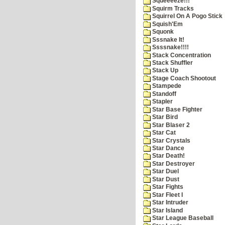
Squeeeeze!!!
Squirm Tracks
Squirrel On A Pogo Stick
Squish'Em
Squonk
Sssnake It!
Ssssnake!!!!
Stack Concentration
Stack Shuffler
Stack Up
Stage Coach Shootout
Stampede
Standoff
Stapler
Star Base Fighter
Star Bird
Star Blaser 2
Star Cat
Star Crystals
Star Dance
Star Death!
Star Destroyer
Star Duel
Star Dust
Star Fights
Star Fleet I
Star Intruder
Star Island
Star League Baseball