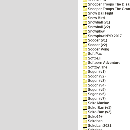
Snooper Troops The Disa
Snooper Troops The Grani
Snow Ball Fight
Snow Bird
Snowball (v1)
Snowball (v2)
Snowplow
Snowplow NYD 2017
Soccer (v1)
Soccer (v2)
Soccer Pong
Soft Pac
Softball
Softporn Adventure
Softtoy, The
Sogon (v1)
Sogon (v2)
Sogon (v3)
Sogon (v4)
Sogon (v5)
Sogon (v6)
Sogon (v7)
Soko Maniac
Soko-Ban (v1)
Soko-Ban (v2)
Soko64+
Sokoban
Sokoban 2021