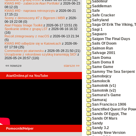
Saboteur
KWAS #40 - zabierzcie Atari Portfolio!
z 2026-06-23
Saddleman
08:12 (0)
KWAS #40 - naprawa retrosprzętu
z 2026-06-21
Safe
17:15 (1)
Safe Cracker
Sceny z demosceny #7 z Bigerem i MBR
z 2026-
Safryland
06-19 22:08 (0)
Saga Of Erik The Viking, 
Atari Floppy Image Toolkit
z 2026-06-17 13:51 (9)
Spotkanie online z grupą LST
z 2026-06-16 16:32
Sagi 1
(16)
Saguaro
Recoil zintegrowany z macOS
z 2026-06-13 21:34
Saigon The Final Days
(5)
KWAS #40 odbędzie się w Katowicach
z 2026-06-
Sails Of Doom
07 17:59 (25)
Salmon Run
Commodore po atarowsku
z 2026-05-28 21:50 (21)
Salvage 2001
Urządzenie z rekordowo szybką transmisją SIO!
z
Sam Doma
2026-05-24 20:57 (116)
Sam Doma II
«« nowsze
starsze »»
Same Game
Sammy The Sea Serpent
AtariOnline.pl na YouTube
Samobojcy
Samolocik
Samotnik (v1)
Samotnik (v2)
Samurai's Game
Samuraj
San Francisco 1906
Sanctified Quest For Pow
Sands Of Egypt, The
Sands Of Mars
Sandy
Sandy 3.2
Pomocnik/Helper
Sandy New Version