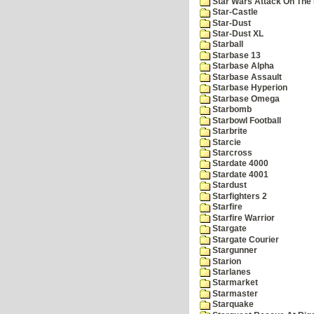
Star Wars Attack On The 
Star-Castle
Star-Dust
Star-Dust XL
Starball
Starbase 13
Starbase Alpha
Starbase Assault
Starbase Hyperion
Starbase Omega
Starbomb
Starbowl Football
Starbrite
Starcie
Starcross
Stardate 4000
Stardate 4001
Stardust
Starfighters 2
Starfire
Starfire Warrior
Stargate
Stargate Courier
Stargunner
Starion
Starlanes
Starmarket
Starmaster
Starquake