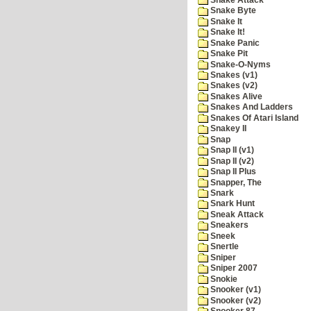
Snake Byte
Snake It
Snake It!
Snake Panic
Snake Pit
Snake-O-Nyms
Snakes (v1)
Snakes (v2)
Snakes Alive
Snakes And Ladders
Snakes Of Atari Island
Snakey II
Snap
Snap II (v1)
Snap II (v2)
Snap II Plus
Snapper, The
Snark
Snark Hunt
Sneak Attack
Sneakers
Sneek
Snertle
Sniper
Sniper 2007
Snokie
Snooker (v1)
Snooker (v2)
Snooker 87