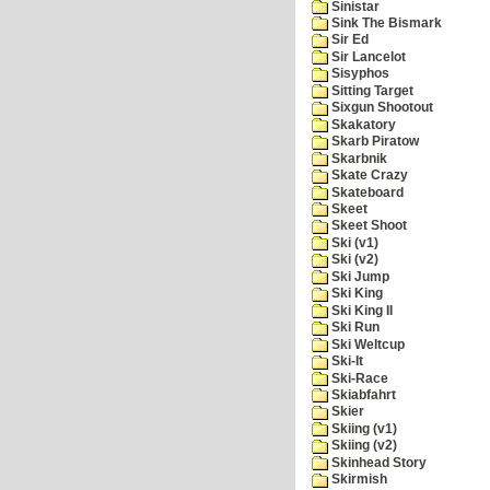
Sinistar
Sink The Bismark
Sir Ed
Sir Lancelot
Sisyphos
Sitting Target
Sixgun Shootout
Skakatory
Skarb Piratow
Skarbnik
Skate Crazy
Skateboard
Skeet
Skeet Shoot
Ski (v1)
Ski (v2)
Ski Jump
Ski King
Ski King II
Ski Run
Ski Weltcup
Ski-It
Ski-Race
Skiabfahrt
Skier
Skiing (v1)
Skiing (v2)
Skinhead Story
Skirmish