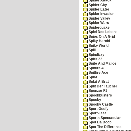
Spider Attack
Spider City
Spider Eater
Spider Invasion
Spider Valley
Spider Wars
Spiderquake
Spiel Des Lebens
Spies On A Grid
Spiky Harold
Spiky World
Spill
Spindizzy
Spirit 22
Spite And Malice
Spitfire 40
Spitfire Ace
Splat
Splat A Brat
Split Der Taucher
Sponzor F1
Spookbusters
Spooky
Spooky Castle
Sport Goofy
Sport-Test
Sports Spectacular
Spot Da Boob
Spot The Difference