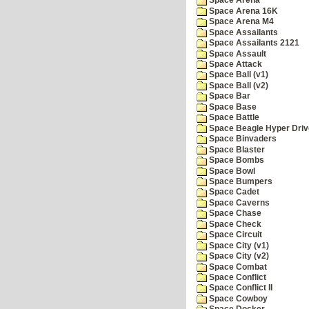
Space Arena
Space Arena 16K
Space Arena M4
Space Assailants
Space Assailants 2121
Space Assault
Space Attack
Space Ball (v1)
Space Ball (v2)
Space Bar
Space Base
Space Battle
Space Beagle Hyper Driv
Space Binvaders
Space Blaster
Space Bombs
Space Bowl
Space Bumpers
Space Cadet
Space Caverns
Space Chase
Space Check
Space Circuit
Space City (v1)
Space City (v2)
Space Combat
Space Conflict
Space Conflict II
Space Cowboy