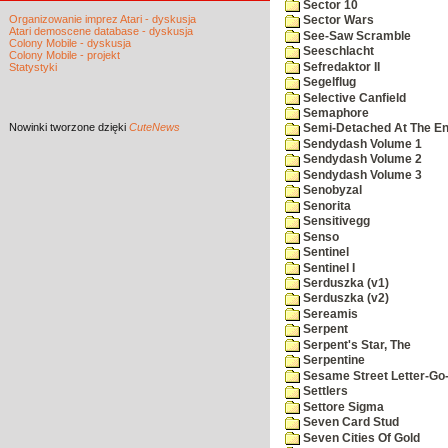
Sector 10
Organizowanie imprez Atari - dyskusja
Sector Wars
Atari demoscene database - dyskusja
See-Saw Scramble
Colony Mobile - dyskusja
Seeschlacht
Colony Mobile - projekt
Sefredaktor II
Statystyki
Segelflug
Selective Canfield
Semaphore
Nowinki
tworzone dzięki
CuteNews
Semi-Detached At The End
Sendydash Volume 1
Sendydash Volume 2
Sendydash Volume 3
Senobyzal
Senorita
Sensitivegg
Senso
Sentinel
Sentinel I
Serduszka (v1)
Serduszka (v2)
Sereamis
Serpent
Serpent's Star, The
Serpentine
Sesame Street Letter-Go
Settlers
Settore Sigma
Seven Card Stud
Seven Cities Of Gold