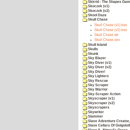
Skirrid - The Shapes Ga
Skoczek (v1)
Skoczek (v2)
Skool Daze
Skull Chase
Skull Chase (v1).bas
Skull Chase (v2).bas
Skull Chase.atr
Skull Chase.xex
Skull Island
Skulls
Skunk
Sky Blazer
Sky Diver (v1)
Sky Diver (v2)
Sky Diver!
Sky Lighters
Sky Rescue
Sky Scraper
Sky Warrior
Sky-Scraper Action
Skyscraper (v1)
Skyscraper (v2)
Skyscrapers
Skywriter
Slammer
Slave Adventure Creator,
Slave Cellars Of Golgolot
Slave II - Nimral's Grace