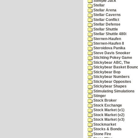
Steeple Jack
Stellar
Stellar Arena
Stellar Caverns
Stellar Conflict
Stellar Defense
Stellar Shuttle
Stellar Shuttle 480i
Sternen-Haufen
Sternen-Haufen II
Steroidova Panika
Steve Davis Snooker
Stichting Pokey Game
Stickybear ABC, The
Stickybear Basket Boun
Stickybear Bop
Stickybear Numbers
Stickybear Opposites
Stickybear Shapes
Stimulating Simulations
Stinger
Stock Broker
Stock Exchange
Stock Market (v1)
Stock Market (v2)
Stock Market (v3)
Stockmarket
Stocks & Bonds
Stone Fire