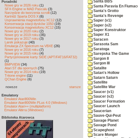
Santa BBS
Poradniki
Nowe gry w 2026 roku
(1)
Santa Paravia En Fiumac
SFX-Engine w MAD Pascalu
(3)
Santa's Grotto
Narzędzie do tworzenia scrolli
(12)
Santa's Revenge
Kartridż Sparta DOS X
(6)
Usprawnienia magnetofonu XC12
(12)
Saper (v1)
Konserwacja stacji dysków 1050
(19)
Saper (v2)
Konserwacja magnetofonu XC12
(15)
Saper Konstruktor
Nowe gry w 2020 roku
(2)
Saper X1
Nowe gry w 2019 roku
(35)
Nowe gry w 2017 roku
(3)
Saracen
Larek pokazuje
(40)
Sarasota Sam
Emulacja ZX Spectrum na VBXE
(26)
Saratoga
Nowe gry w 2016 roku
(7)
Nowe gry w 2015 roku
(4)
Sarepska The Game
Partycjonowanie karty SIDE (APT/FAT16/FAT32)
Sargon II
(1)
Sargon III
BMPVIEW
(34)
Satalite
Atari ST dla opornych
(75)
Nowe gry w 2014 roku
(19)
Satan's Hollow
Tritone engine
(11)
Satarn Saturn
QChan Engine
(6)
Satellite
nowsze
starsze
Satellite War
Saucer (v1)
Emulatory
Saucer (v2)
Emulator Atari800Win
Saucer Formation
Emulator Atari800Win PLus 4.0 (Windows)
Saucer Launch
Emulator Atari++ (multiplatform)
Emulator Altirra (Windows)
Saucerian
Sauve-Qui-Peut
Biblioteka Atarowca
Savage Planet
Savage Pond
Scapeghost
Scare Monger