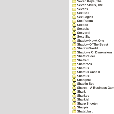
Seven Keys, The
Seven Skulls, The
Sevens
Sex Ball
Sex Logics
Sex Ruleta
Sexeso
Sexquix
Sexversi
Sexy Six
Shadow Hawk One
Shadow Of The Beast
Shadow World
Shadows Of Dimensions
Shaft Raider
Shafted!
Shamrock
Shamus
Shamus Case II
Shamus+
Shanghai
Shaolin-Szu
Shares - A Business Ga
Shark
Sharkey
Sharkie!
Sharp Shooter
Sharpie
Shatablast