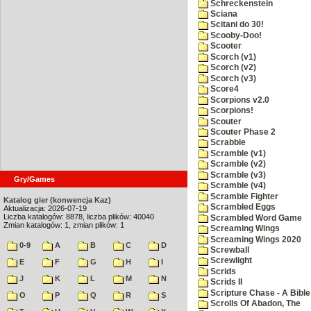
Schreckenstein
Sciana
Scitani do 30!
Scooby-Doo!
Scooter
Scorch (v1)
Scorch (v2)
Scorch (v3)
Score4
Scorpions v2.0
Scorpions!
Scouter
Scouter Phase 2
Scrabble
Scramble (v1)
Scramble (v2)
Scramble (v3)
Gry/Games
Scramble (v4)
Scramble Fighter
Katalog gier (konwencja Kaz)
Scrambled Eggs
Aktualizacja: 2026-07-19
Liczba katalogów: 8878, liczba plików: 40040
Scrambled Word Game
Zmian katalogów: 1, zmian plików: 1
Screaming Wings
Screaming Wings 2020
0-9
A
B
C
D
Screwball
Screwlight
E
F
G
H
I
Scrids
J
K
L
M
N
Scrids II
Scripture Chase - A Bible
O
P
Q
R
S
Scrolls Of Abadon, The