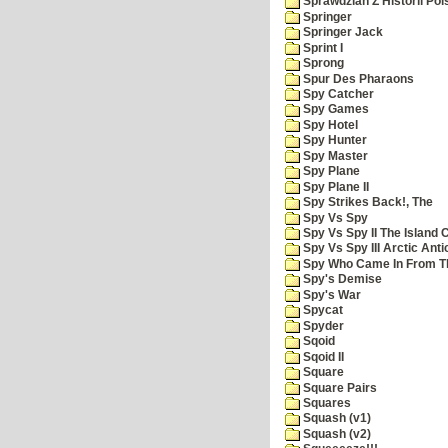
Sprawdzian Z Historii Pol
Springer
Springer Jack
Sprint I
Sprong
Spur Des Pharaons
Spy Catcher
Spy Games
Spy Hotel
Spy Hunter
Spy Master
Spy Plane
Spy Plane II
Spy Strikes Back!, The
Spy Vs Spy
Spy Vs Spy II The Island 
Spy Vs Spy III Arctic Anti
Spy Who Came In From T
Spy's Demise
Spy's War
Spycat
Spyder
Sqoid
Sqoid II
Square
Square Pairs
Squares
Squash (v1)
Squash (v2)