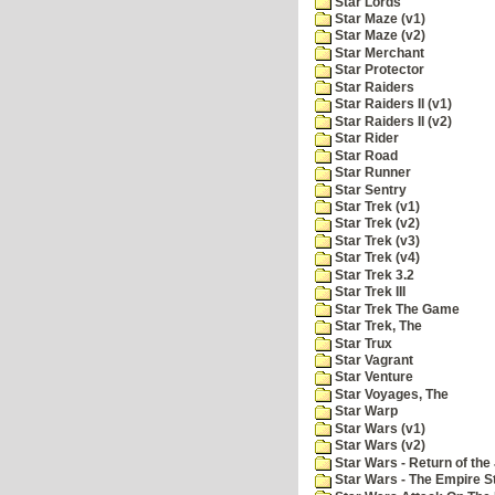
Star Lords
Star Maze (v1)
Star Maze (v2)
Star Merchant
Star Protector
Star Raiders
Star Raiders II (v1)
Star Raiders II (v2)
Star Rider
Star Road
Star Runner
Star Sentry
Star Trek (v1)
Star Trek (v2)
Star Trek (v3)
Star Trek (v4)
Star Trek 3.2
Star Trek III
Star Trek The Game
Star Trek, The
Star Trux
Star Vagrant
Star Venture
Star Voyages, The
Star Warp
Star Wars (v1)
Star Wars (v2)
Star Wars - Return of the 
Star Wars - The Empire S