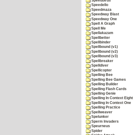
Speedbirds
Speedello
Speedmaza
Speedway Blast
Speedway One
Spell A Graph
Spell Me
Spellakazam
Spellbetter
Spellbinder
Spellbound (v1)
Spellbound (v2)
Spellbound (v3)
Spellbreaker
Spelldiver
Spellicopter
Spelling Bee
Spelling Bee Games
Spelling Builder
Spelling Flash Cards
Spelling Genie
Spelling In Context Eight
Spelling In Context One
Spelling Practice
Spellweaver
Spelunker
Sperm Invaders
Speurneus
Spider