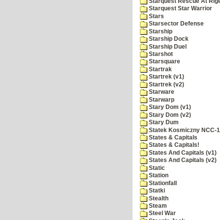
Starquest Rescue At Rige
Starquest Star Warrior
Stars
Starsector Defense
Starship
Starship Dock
Starship Duel
Starshot
Starsquare
Startrak
Startrek (v1)
Startrek (v2)
Starware
Starwarp
Stary Dom (v1)
Stary Dom (v2)
Stary Dum
Statek Kosmiczny NCC-
States & Capitals
States & Capitals!
States And Capitals (v1)
States And Capitals (v2)
Static
Station
Stationfall
Statki
Stealth
Steam
Steel War