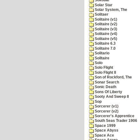
Sokobar
Solar Star
Solar System, The
Solitaer
Solitaire (v1)
Solitaire (v2)
Solitaire (v3)
Solitaire (v4)
Solitaire (v5)
Solitaire 6.3
Solitaire 7.0
Solitario
Solltaire
Solo
Solo Flight
Solo Flight II
Son of Rockford, The
Sonar Search
Sonic Death
Sons Of Liberty
Sooty And Sweep II
Sop
Sorcerer (v1)
Sorcerer (v2)
Sorcerer's Apprentice
South Seas Trader 1906
Space 1999
Space Abyss
Space Ace