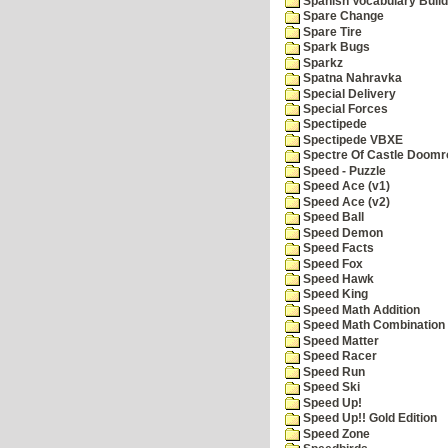
Spanish Vocabulary Build
Spare Change
Spare Tire
Spark Bugs
Sparkz
Spatna Nahravka
Special Delivery
Special Forces
Spectipede
Spectipede VBXE
Spectre Of Castle Doomr
Speed - Puzzle
Speed Ace (v1)
Speed Ace (v2)
Speed Ball
Speed Demon
Speed Facts
Speed Fox
Speed Hawk
Speed King
Speed Math Addition
Speed Math Combination
Speed Matter
Speed Racer
Speed Run
Speed Ski
Speed Up!
Speed Up!! Gold Edition
Speed Zone