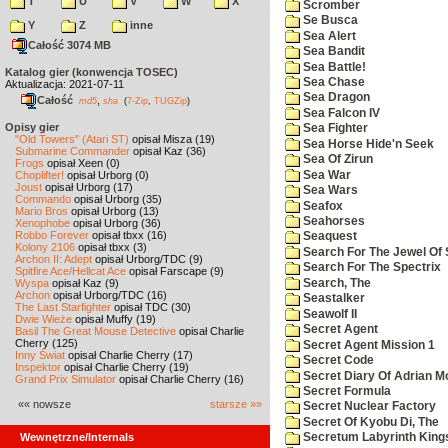
T
U
V
W
X
Scromber
Se Busca
Y
Z
inne
Sea Alert
Całość 3074 MB
Sea Bandit
Sea Battle!
Katalog gier (konwencja TOSEC)
Sea Chase
Aktualizacja: 2021-07-11
Sea Dragon
Całość
,
md5
sha
(
7-Zip
,
TUGZip
)
Sea Falcon IV
Opisy gier
Sea Fighter
"Old Towers" (Atari ST)
opisał Misza (19)
Sea Horse Hide'n Seek
Submarine Commander
opisał Kaz (36)
Sea Of Zirun
Frogs
opisał Xeen (0)
Sea War
Choplifter!
opisał Urborg (0)
Joust
opisał Urborg (17)
Sea Wars
Commando
opisał Urborg (35)
Seafox
Mario Bros
opisał Urborg (13)
Seahorses
Xenophobe
opisał Urborg (36)
Robbo Forever
opisał tbxx (16)
Seaquest
Kolony 2106
opisał tbxx (3)
Search For The Jewel Of 
Archon II: Adept
opisał Urborg/TDC (9)
Search For The Spectrix
Spitfire Ace/Hellcat Ace
opisał Farscape (9)
Search, The
Wyspa
opisał Kaz (9)
Archon
opisał Urborg/TDC (16)
Seastalker
The Last Starfighter
opisał TDC (30)
Seawolf II
Dwie Wieże
opisał Muffy (19)
Secret Agent
Basil The Great Mouse Detective
opisał Charlie
Cherry (125)
Secret Agent Mission 1
Inny Świat
opisał Charlie Cherry (17)
Secret Code
Inspektor
opisał Charlie Cherry (19)
Secret Diary Of Adrian Mo
Grand Prix Simulator
opisał Charlie Cherry (16)
Secret Formula
«« nowsze
starsze »»
Secret Nuclear Factory
Secret Of Kyobu Di, The
Wewnętrzne/Internals
Secretum Labyrinth King