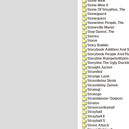
Stone Mine
Stone Mine II
Stone Of Sisyphus, The
Stoneguard
Stonequest
Stonetime People, The
Stoneville Manor
Stop Gamo!, The
Stories
Storm
Story Builder
Storybook Addition And S
Storybook People And Pl
Storyline Rumpelstiltskin
Storyline The Ugly Duckl
Straight Jacket
Stranded
Strange Land
Strasidelna Skola
Strasidelny Zamek
Strategi
Stratego
Stratoblaster Outpost
Stratos
Straussenkampf
Strayball
Strayball II
Strayball S
Street Attack