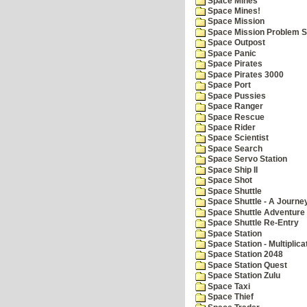
Space Mines
Space Mines!
Space Mission
Space Mission Problem S
Space Outpost
Space Panic
Space Pirates
Space Pirates 3000
Space Port
Space Pussies
Space Ranger
Space Rescue
Space Rider
Space Scientist
Space Search
Space Servo Station
Space Ship II
Space Shot
Space Shuttle
Space Shuttle - A Journe
Space Shuttle Adventure
Space Shuttle Re-Entry
Space Station
Space Station - Multiplica
Space Station 2048
Space Station Quest
Space Station Zulu
Space Taxi
Space Thief