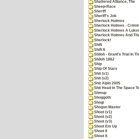
Shattered Alliance, The
Sheep-Race
Sheriff
Sheriff's Job
Sherlock Holmes
Sherlock Holmes - Crimin
Sherlock Holmes A Lukos
Sherlock Holmes And The
Sherlock!
Shift
Shift It
Shiloh - Grant's Trial In T
Shiloh 1862
Ship
Ship Of Stars
Shit (v1)
Shit (v2)
Shit Alpin 2005
Shit Head In The Space T
Shmup
Shoggoth
Shogi
Shogun Master
Shoot (v1)
Shoot (v2)
Shoot (v3)
Shoot Em Up
Shoot II
Shoot It