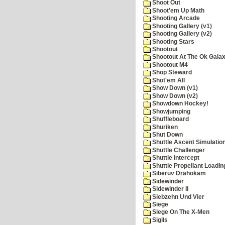
Shoot Out
Shoot'em Up Math
Shooting Arcade
Shooting Gallery (v1)
Shooting Gallery (v2)
Shooting Stars
Shootout
Shootout At The Ok Gala
Shootout M4
Shop Steward
Shot'em All
Show Down (v1)
Show Down (v2)
Showdown Hockey!
Showjumping
Shuffleboard
Shuriken
Shut Down
Shuttle Ascent Simulatio
Shuttle Challenger
Shuttle Intercept
Shuttle Propellant Loadin
Siberuv Drahokam
Sidewinder
Sidewinder II
Siebzehn Und Vier
Siege
Siege On The X-Men
Sigils