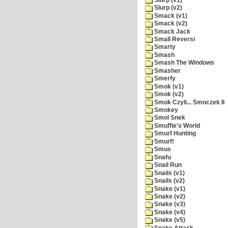
Slurp (v2)
Smack (v1)
Smack (v2)
Smack Jack
Small Reversi
Smarty
Smash
Smash The Windows
Smasher
Smerfy
Smok (v1)
Smok (v2)
Smok Czyli... Smoczek II
Smokey
Smol Snek
Smuffie's World
Smurf Hunting
Smurf!
Smus
Snafu
Snail Run
Snails (v1)
Snails (v2)
Snake (v1)
Snake (v2)
Snake (v3)
Snake (v4)
Snake (v5)
Snake Attack