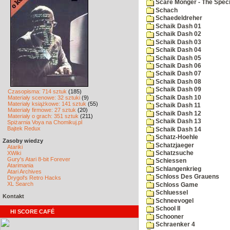
Scare Monger - The Specia
Schach
Schaedeldreher
Schaik Dash 01
Schaik Dash 02
Schaik Dash 03
Schaik Dash 04
Schaik Dash 05
Schaik Dash 06
Schaik Dash 07
Schaik Dash 08
Schaik Dash 09
Czasopisma: 714 sztuk
(185)
Schaik Dash 10
Materiały scenowe: 32 sztuki
(9)
Materiały książkowe: 141 sztuk
(55)
Schaik Dash 11
Materiały firmowe: 27 sztuk
(20)
Schaik Dash 12
Materiały o grach: 351 sztuk
(211)
Schaik Dash 13
Spiżarnia Voya na Chomikuj.pl
Bajtek Redux
Schaik Dash 14
Schatz-Hoehle
Zasoby wiedzy
Schatzjaeger
Atariki
XWiki
Schatzsuche
Gury's Atari 8-bit Forever
Schiessen
Atarimania
Schlangenkrieg
Atari Archives
Schloss Des Grauens
Drygol's Retro Hacks
XL Search
Schloss Game
Schluessel
Kontakt
Schneevogel
School II
HI SCORE CAFÉ
Schooner
Schraenker 4