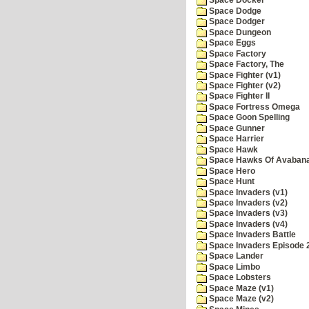
Space Docker
Space Dodge
Space Dodger
Space Dungeon
Space Eggs
Space Factory
Space Factory, The
Space Fighter (v1)
Space Fighter (v2)
Space Fighter II
Space Fortress Omega
Space Goon Spelling
Space Gunner
Space Harrier
Space Hawk
Space Hawks Of Avabana
Space Hero
Space Hunt
Space Invaders (v1)
Space Invaders (v2)
Space Invaders (v3)
Space Invaders (v4)
Space Invaders Battle
Space Invaders Episode 
Space Lander
Space Limbo
Space Lobsters
Space Maze (v1)
Space Maze (v2)