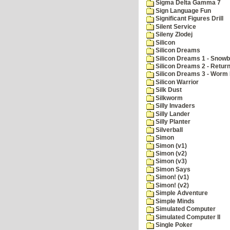
Sigma Delta Gamma 7
Sign Language Fun
Significant Figures Drill
Silent Service
Sileny Zlodej
Silicon
Silicon Dreams
Silicon Dreams 1 - Snowb
Silicon Dreams 2 - Retur
Silicon Dreams 3 - Worm 
Silicon Warrior
Silk Dust
Silkworm
Silly Invaders
Silly Lander
Silly Planter
Silverball
Simon
Simon (v1)
Simon (v2)
Simon (v3)
Simon Says
Simon! (v1)
Simon! (v2)
Simple Adventure
Simple Minds
Simulated Computer
Simulated Computer II
Single Poker