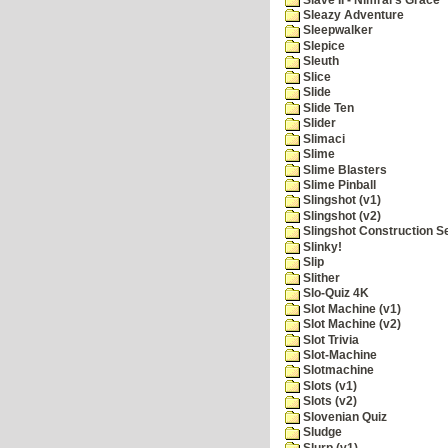
Sleazy Adventure
Sleepwalker
Slepice
Sleuth
Slice
Slide
Slide Ten
Slider
Slimaci
Slime
Slime Blasters
Slime Pinball
Slingshot (v1)
Slingshot (v2)
Slingshot Construction S
Slinky!
Slip
Slither
Slo-Quiz 4K
Slot Machine (v1)
Slot Machine (v2)
Slot Trivia
Slot-Machine
Slotmachine
Slots (v1)
Slots (v2)
Slovenian Quiz
Sludge
Slurp (v1)