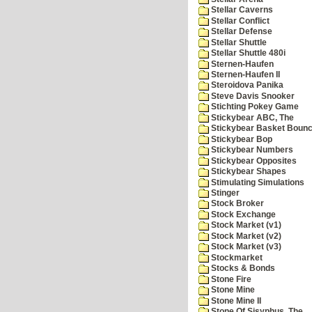
Stellar Caverns
Stellar Conflict
Stellar Defense
Stellar Shuttle
Stellar Shuttle 480i
Sternen-Haufen
Sternen-Haufen II
Steroidova Panika
Steve Davis Snooker
Stichting Pokey Game
Stickybear ABC, The
Stickybear Basket Boun
Stickybear Bop
Stickybear Numbers
Stickybear Opposites
Stickybear Shapes
Stimulating Simulations
Stinger
Stock Broker
Stock Exchange
Stock Market (v1)
Stock Market (v2)
Stock Market (v3)
Stockmarket
Stocks & Bonds
Stone Fire
Stone Mine
Stone Mine II
Stone Of Sisyphus, The