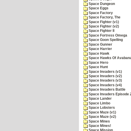
Space Dungeon
Space Eggs
Space Factory
Space Factory, The
Space Fighter (v1)
Space Fighter (v2)
Space Fighter II
Space Fortress Omega
Space Goon Spelling
Space Gunner
Space Harrier
Space Hawk
Space Hawks Of Avabana
Space Hero
Space Hunt
Space Invaders (v1)
Space Invaders (v2)
Space Invaders (v3)
Space Invaders (v4)
Space Invaders Battle
Space Invaders Episode 
Space Lander
Space Limbo
Space Lobsters
Space Maze (v1)
Space Maze (v2)
Space Mines
Space Mines!
Space Mission