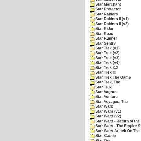
Star Merchant
Star Protector
Star Raiders
Star Raiders II (v1)
Star Raiders II (v2)
Star Rider
Star Road
Star Runner
Star Sentry
Star Trek (v1)
Star Trek (v2)
Star Trek (v3)
Star Trek (v4)
Star Trek 3.2
Star Trek III
Star Trek The Game
Star Trek, The
Star Trux
Star Vagrant
Star Venture
Star Voyages, The
Star Warp
Star Wars (v1)
Star Wars (v2)
Star Wars - Return of the 
Star Wars - The Empire S
Star Wars Attack On The 
Star-Castle
Star-Dust