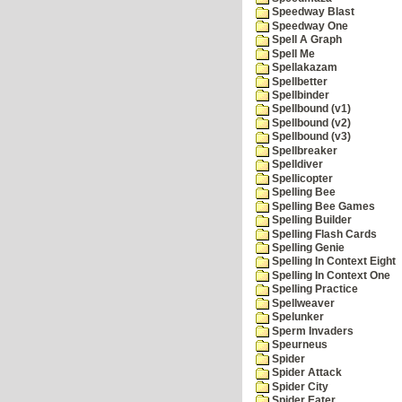
Speedway Blast
Speedway One
Spell A Graph
Spell Me
Spellakazam
Spellbetter
Spellbinder
Spellbound (v1)
Spellbound (v2)
Spellbound (v3)
Spellbreaker
Spelldiver
Spellicopter
Spelling Bee
Spelling Bee Games
Spelling Builder
Spelling Flash Cards
Spelling Genie
Spelling In Context Eight
Spelling In Context One
Spelling Practice
Spellweaver
Spelunker
Sperm Invaders
Speurneus
Spider
Spider Attack
Spider City
Spider Eater