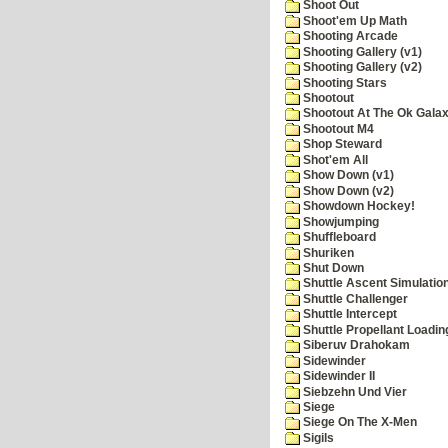
Shoot Out
Shoot'em Up Math
Shooting Arcade
Shooting Gallery (v1)
Shooting Gallery (v2)
Shooting Stars
Shootout
Shootout At The Ok Gala
Shootout M4
Shop Steward
Shot'em All
Show Down (v1)
Show Down (v2)
Showdown Hockey!
Showjumping
Shuffleboard
Shuriken
Shut Down
Shuttle Ascent Simulatio
Shuttle Challenger
Shuttle Intercept
Shuttle Propellant Loadin
Siberuv Drahokam
Sidewinder
Sidewinder II
Siebzehn Und Vier
Siege
Siege On The X-Men
Sigils