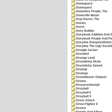
Stoneguard
Stonequest
Stonetime People, The
Stoneville Manor
Stop Gamo!, The
Stories
Storm
Story Builder
Storybook Addition And S
Storybook People And Pl
Storyline Rumpelstiltskin
Storyline The Ugly Duckl
Straight Jacket
Stranded
Strange Land
Strasidelna Skola
Strasidelny Zamek
Strategi
Stratego
Stratoblaster Outpost
Stratos
Straussenkampf
Strayball
Strayball II
Strayball S
Street Attack
Street Fighter II
Streets
Streets And Alleys