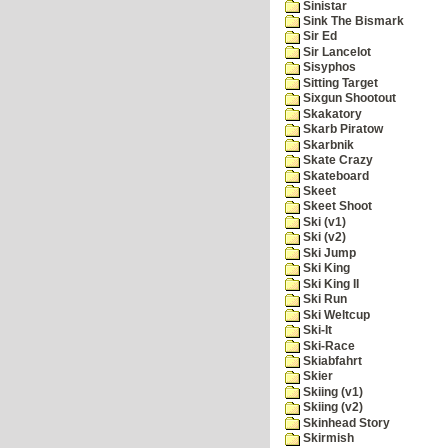
Sinistar
Sink The Bismark
Sir Ed
Sir Lancelot
Sisyphos
Sitting Target
Sixgun Shootout
Skakatory
Skarb Piratow
Skarbnik
Skate Crazy
Skateboard
Skeet
Skeet Shoot
Ski (v1)
Ski (v2)
Ski Jump
Ski King
Ski King II
Ski Run
Ski Weltcup
Ski-It
Ski-Race
Skiabfahrt
Skier
Skiing (v1)
Skiing (v2)
Skinhead Story
Skirmish