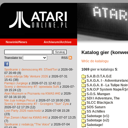
Nowinki/News
Archiwum/Archive
Katalog gier (konwe
Translate to
RSS
Wróc do katalogu
1069
gier w katalogu
S
:
Spotkanie z demosceną #9: STeel/Tori
z 2026-08-
07 20:49 (8)
S.A.B.O.T.A.G.E
Letnia edycja Silly Venture 2026
z 2026-07-31
15:41 (38)
S.A.G.A. I - Adventurelan
Pamięci Jurgiego
z 2026-07-21 12:42 (1)
S.A.G.A. II - La Tulipe Noir
Sceny z demosceny #7: opowiada SuN
z 2026-07-
S.N.O.P System NapeĂŞn
19 15:24 (2)
Atari Muzeum w Poznaniu na KWAS #40
z 2026-
S.O.S. Mangan
07-16 16:10 (4)
SDI I Adventure, The
Nie żyje kolega Pecuś
z 2026-07-13 18:00 (30)
SLCC Blackjack
Sceny z demosceny #7 - Grzegorz "Sun" Żyła
z
SOS Saturn
2026-07-12 17:29 (12)
Lost Party 2026 nadchodzi
z 2026-07-08 15:28
SS Achilles
(23)
Sabotage (v1)
Pan Zenon i Atari na KWAS #40
z 2026-07-07 13:25
Sabotage (v2)
(7)
Spotkanie z redakcją "The Voice"
z 2026-07-04
Sabotage!
07:42 (9)