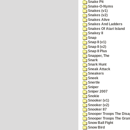
Snake Pit
Snake-O-Nyms
Snakes (v1)
Snakes (v2)
Snakes Alive
Snakes And Ladders
Snakes Of Atari Island
Snakey II
Snap
Snap II (v1)
Snap II (v2)
Snap II Plus
Snapper, The
Snark
Snark Hunt
Sneak Attack
Sneakers
Sneek
Snertle
Sniper
Sniper 2007
Snokie
Snooker (v1)
Snooker (v2)
Snooker 87
Snooper Troops The Disa
Snooper Troops The Grani
Snow Ball Fight
Snow Bird