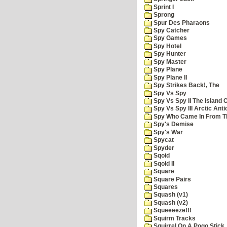
Sprint I
Sprong
Spur Des Pharaons
Spy Catcher
Spy Games
Spy Hotel
Spy Hunter
Spy Master
Spy Plane
Spy Plane II
Spy Strikes Back!, The
Spy Vs Spy
Spy Vs Spy II The Island 
Spy Vs Spy III Arctic Anti
Spy Who Came In From T
Spy's Demise
Spy's War
Spycat
Spyder
Sqoid
Sqoid II
Square
Square Pairs
Squares
Squash (v1)
Squash (v2)
Squeeeeze!!!
Squirm Tracks
Squirrel On A Pogo Stick