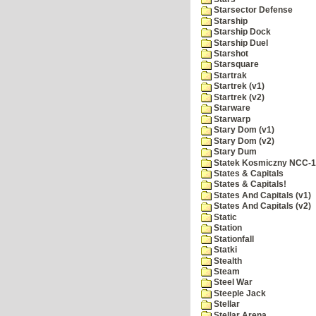
Starsector Defense
Starship
Starship Dock
Starship Duel
Starshot
Starsquare
Startrak
Startrek (v1)
Startrek (v2)
Starware
Starwarp
Stary Dom (v1)
Stary Dom (v2)
Stary Dum
Statek Kosmiczny NCC-
States & Capitals
States & Capitals!
States And Capitals (v1)
States And Capitals (v2)
Static
Station
Stationfall
Statki
Stealth
Steam
Steel War
Steeple Jack
Stellar
Stellar Arena