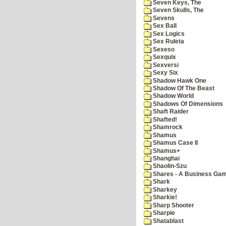
Seven Keys, The
Seven Skulls, The
Sevens
Sex Ball
Sex Logics
Sex Ruleta
Sexeso
Sexquix
Sexversi
Sexy Six
Shadow Hawk One
Shadow Of The Beast
Shadow World
Shadows Of Dimensions
Shaft Raider
Shafted!
Shamrock
Shamus
Shamus Case II
Shamus+
Shanghai
Shaolin-Szu
Shares - A Business Ga
Shark
Sharkey
Sharkie!
Sharp Shooter
Sharpie
Shatablast