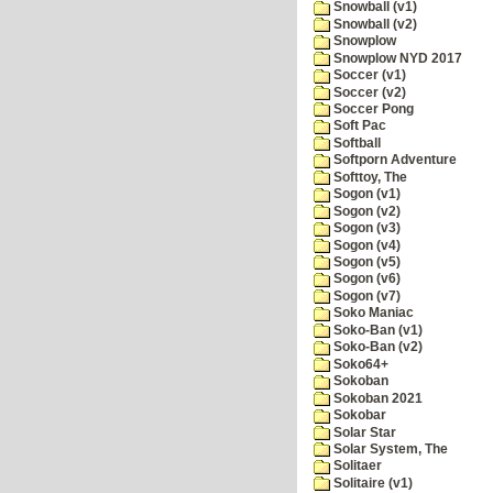
Snowball (v1)
Snowball (v2)
Snowplow
Snowplow NYD 2017
Soccer (v1)
Soccer (v2)
Soccer Pong
Soft Pac
Softball
Softporn Adventure
Softtoy, The
Sogon (v1)
Sogon (v2)
Sogon (v3)
Sogon (v4)
Sogon (v5)
Sogon (v6)
Sogon (v7)
Soko Maniac
Soko-Ban (v1)
Soko-Ban (v2)
Soko64+
Sokoban
Sokoban 2021
Sokobar
Solar Star
Solar System, The
Solitaer
Solitaire (v1)