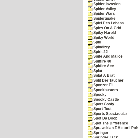
Spider Invasion
Spider Valley
Spider Wars
Spiderquake
Spiel Des Lebens
Spies On A Grid
Spiky Harold
Spiky World
Spill
Spindizzy
Spirit 22
Spite And Malice
Spitfire 40
Spitfire Ace
Splat
Splat A Brat
Split Der Taucher
Sponzor F1
Spookbusters
Spooky
Spooky Castle
Sport Goofy
Sport-Test
Sports Spectacular
Spot Da Boob
Spot The Difference
Sprawdzian Z Historii Pol
Springer
Springer Jack