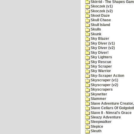
Skirrid - The Shapes Ga
Skoczek (v1)
Skoczek (v2)
Skool Daze
Skull Chase
Skull Island
Skulls
Skunk
Sky Blazer
Sky Diver (v1)
Sky Diver (v2)
Sky Diver!
Sky Lighters
Sky Rescue
Sky Scraper
Sky Warrior
Sky-Scraper Action
Skyscraper (v1)
Skyscraper (v2)
Skyscrapers
Skywriter
Slammer
Slave Adventure Creator,
Slave Cellars Of Golgolot
Slave II - Nimral's Grace
Sleazy Adventure
Sleepwalker
Slepice
Sleuth