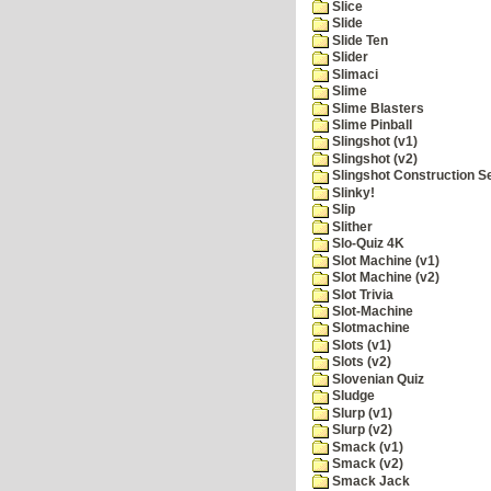
Slice
Slide
Slide Ten
Slider
Slimaci
Slime
Slime Blasters
Slime Pinball
Slingshot (v1)
Slingshot (v2)
Slingshot Construction S
Slinky!
Slip
Slither
Slo-Quiz 4K
Slot Machine (v1)
Slot Machine (v2)
Slot Trivia
Slot-Machine
Slotmachine
Slots (v1)
Slots (v2)
Slovenian Quiz
Sludge
Slurp (v1)
Slurp (v2)
Smack (v1)
Smack (v2)
Smack Jack