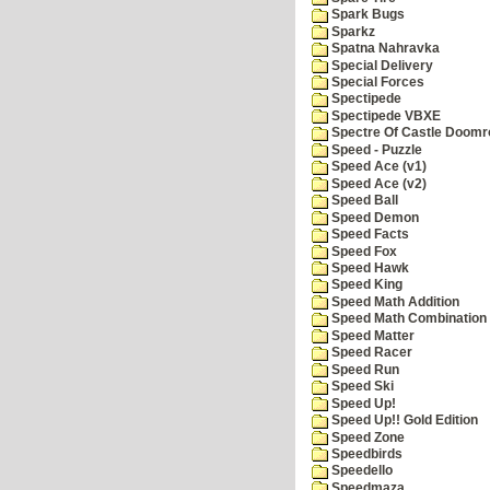
Spark Bugs
Sparkz
Spatna Nahravka
Special Delivery
Special Forces
Spectipede
Spectipede VBXE
Spectre Of Castle Doomr
Speed - Puzzle
Speed Ace (v1)
Speed Ace (v2)
Speed Ball
Speed Demon
Speed Facts
Speed Fox
Speed Hawk
Speed King
Speed Math Addition
Speed Math Combination
Speed Matter
Speed Racer
Speed Run
Speed Ski
Speed Up!
Speed Up!! Gold Edition
Speed Zone
Speedbirds
Speedello
Speedmaza