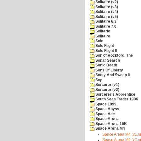
Solitaire (v2)
Solitaire (v3)
Solitaire (v4)
Solitaire (v5)
Solitaire 6.3
Solitaire 7.0
Solitario
Solltaire
Solo
Solo Flight
Solo Flight II
Son of Rockford, The
Sonar Search
Sonic Death
Sons Of Liberty
Sooty And Sweep II
Sop
Sorcerer (v1)
Sorcerer (v2)
Sorcerer's Apprentice
South Seas Trader 1906
Space 1999
Space Abyss
Space Ace
Space Arena
Space Arena 16K
Space Arena M4
Space Arena M4 (v1,mj
Space Arena M4 (v2,mj