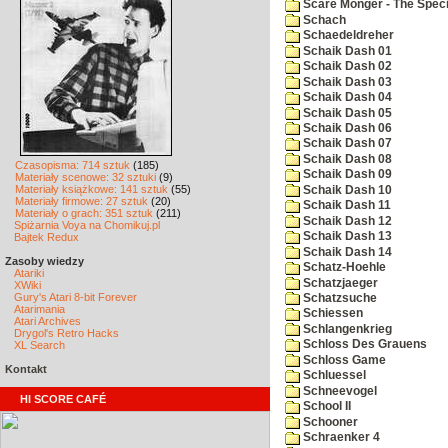
Scare Monger - The Specia
Schach
Schaedeldreher
Schaik Dash 01
Schaik Dash 02
Schaik Dash 03
Schaik Dash 04
Schaik Dash 05
Schaik Dash 06
Schaik Dash 07
Schaik Dash 08
Czasopisma: 714 sztuk
(185)
Schaik Dash 09
Materiały scenowe: 32 sztuki
(9)
Materiały książkowe: 141 sztuk
(55)
Schaik Dash 10
Materiały firmowe: 27 sztuk
(20)
Schaik Dash 11
Materiały o grach: 351 sztuk
(211)
Schaik Dash 12
Spiżarnia Voya na Chomikuj.pl
Schaik Dash 13
Bajtek Redux
Schaik Dash 14
Zasoby wiedzy
Schatz-Hoehle
Atariki
Schatzjaeger
XWiki
Gury's Atari 8-bit Forever
Schatzsuche
Atarimania
Schiessen
Atari Archives
Schlangenkrieg
Drygol's Retro Hacks
Schloss Des Grauens
XL Search
Schloss Game
Kontakt
Schluessel
Schneevogel
HI SCORE CAFÉ
School II
Schooner
Schraenker 4