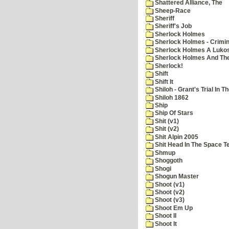
Shattered Alliance, The
Sheep-Race
Sheriff
Sheriff's Job
Sherlock Holmes
Sherlock Holmes - Crimin
Sherlock Holmes A Lukos
Sherlock Holmes And The
Sherlock!
Shift
Shift It
Shiloh - Grant's Trial In T
Shiloh 1862
Ship
Ship Of Stars
Shit (v1)
Shit (v2)
Shit Alpin 2005
Shit Head In The Space T
Shmup
Shoggoth
Shogi
Shogun Master
Shoot (v1)
Shoot (v2)
Shoot (v3)
Shoot Em Up
Shoot II
Shoot It