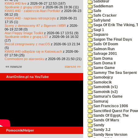
Saboteur
KWAS #40 live
z 2026-06-27 12:53 (167)
Saddleman
Spotkanie z grupą USSR
z 2026-06-26 19:36 (11)
KWAS #40 - zabierzcie Atari Portfolio!
z 2026-06-23
Safe
08:12 (0)
Safe Cracker
KWAS #40 - naprawa retrosprzętu
z 2026-06-21
Safryland
17:15 (1)
Saga Of Erik The Viking, 
Sceny z demosceny #7 z Bigerem i MBR
z 2026-
06-19 22:08 (0)
Sagi 1
Atari Floppy Image Toolkit
z 2026-06-17 13:51 (9)
Saguaro
Spotkanie online z grupą LST
z 2026-06-16 16:32
Saigon The Final Days
(17)
Recoil zintegrowany z macOS
z 2026-06-13 21:34
Sails Of Doom
(5)
Salmon Run
KWAS #40 odbędzie się w Katowicach
z 2026-06-
Salvage 2001
07 17:59 (25)
Sam Doma
Commodore po atarowsku
z 2026-05-28 21:50 (21)
Sam Doma II
«« nowsze
starsze »»
Same Game
Sammy The Sea Serpent
AtariOnline.pl na YouTube
Samobojcy
Samolocik
Samotnik (v1)
Samotnik (v2)
Samurai's Game
Samuraj
San Francisco 1906
Sanctified Quest For Pow
Sands Of Egypt, The
Sands Of Mars
Sandy
Sandy 3.2
Pomocnik/Helper
Sandy New Version