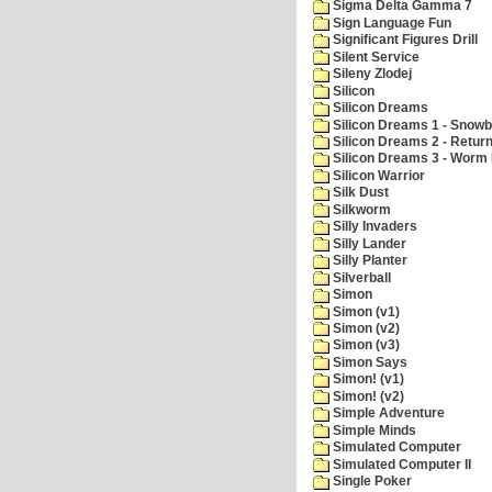
Sigma Delta Gamma 7
Sign Language Fun
Significant Figures Drill
Silent Service
Sileny Zlodej
Silicon
Silicon Dreams
Silicon Dreams 1 - Snowb
Silicon Dreams 2 - Retur
Silicon Dreams 3 - Worm 
Silicon Warrior
Silk Dust
Silkworm
Silly Invaders
Silly Lander
Silly Planter
Silverball
Simon
Simon (v1)
Simon (v2)
Simon (v3)
Simon Says
Simon! (v1)
Simon! (v2)
Simple Adventure
Simple Minds
Simulated Computer
Simulated Computer II
Single Poker