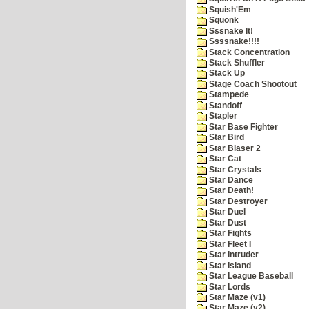
Squish'Em
Squonk
Sssnake It!
Ssssnake!!!!
Stack Concentration
Stack Shuffler
Stack Up
Stage Coach Shootout
Stampede
Standoff
Stapler
Star Base Fighter
Star Bird
Star Blaser 2
Star Cat
Star Crystals
Star Dance
Star Death!
Star Destroyer
Star Duel
Star Dust
Star Fights
Star Fleet I
Star Intruder
Star Island
Star League Baseball
Star Lords
Star Maze (v1)
Star Maze (v2)