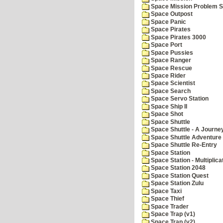
Space Mission Problem S
Space Outpost
Space Panic
Space Pirates
Space Pirates 3000
Space Port
Space Pussies
Space Ranger
Space Rescue
Space Rider
Space Scientist
Space Search
Space Servo Station
Space Ship II
Space Shot
Space Shuttle
Space Shuttle - A Journe
Space Shuttle Adventure
Space Shuttle Re-Entry
Space Station
Space Station - Multiplica
Space Station 2048
Space Station Quest
Space Station Zulu
Space Taxi
Space Thief
Space Trader
Space Trap (v1)
Space Trap (v2)