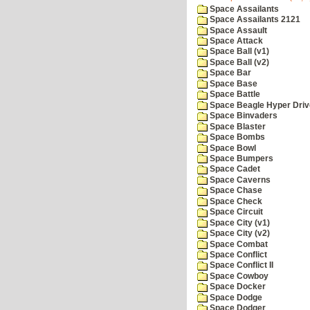
Space Assailants
Space Assailants 2121
Space Assault
Space Attack
Space Ball (v1)
Space Ball (v2)
Space Bar
Space Base
Space Battle
Space Beagle Hyper Driv
Space Binvaders
Space Blaster
Space Bombs
Space Bowl
Space Bumpers
Space Cadet
Space Caverns
Space Chase
Space Check
Space Circuit
Space City (v1)
Space City (v2)
Space Combat
Space Conflict
Space Conflict II
Space Cowboy
Space Docker
Space Dodge
Space Dodger