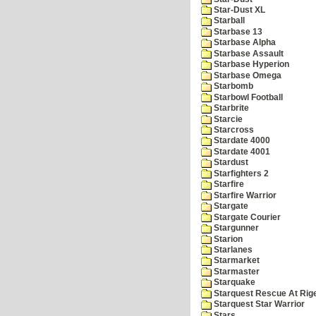
Star-Dust XL
Starball
Starbase 13
Starbase Alpha
Starbase Assault
Starbase Hyperion
Starbase Omega
Starbomb
Starbowl Football
Starbrite
Starcie
Starcross
Stardate 4000
Stardate 4001
Stardust
Starfighters 2
Starfire
Starfire Warrior
Stargate
Stargate Courier
Stargunner
Starion
Starlanes
Starmarket
Starmaster
Starquake
Starquest Rescue At Rige
Starquest Star Warrior
Stars