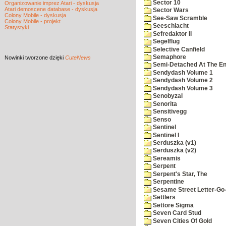
Sector 10
Organizowanie imprez Atari - dyskusja
Atari demoscene database - dyskusja
Sector Wars
Colony Mobile - dyskusja
See-Saw Scramble
Colony Mobile - projekt
Seeschlacht
Statystyki
Sefredaktor II
Segelflug
Selective Canfield
Semaphore
Nowinki
tworzone dzięki
CuteNews
Semi-Detached At The End
Sendydash Volume 1
Sendydash Volume 2
Sendydash Volume 3
Senobyzal
Senorita
Sensitivegg
Senso
Sentinel
Sentinel I
Serduszka (v1)
Serduszka (v2)
Sereamis
Serpent
Serpent's Star, The
Serpentine
Sesame Street Letter-Go
Settlers
Settore Sigma
Seven Card Stud
Seven Cities Of Gold