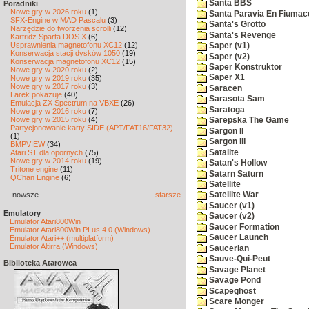
Santa BBS
Poradniki
Nowe gry w 2026 roku
(1)
Santa Paravia En Fiumac
SFX-Engine w MAD Pascalu
(3)
Santa's Grotto
Narzędzie do tworzenia scrolli
(12)
Santa's Revenge
Kartridż Sparta DOS X
(6)
Usprawnienia magnetofonu XC12
(12)
Saper (v1)
Konserwacja stacji dysków 1050
(19)
Saper (v2)
Konserwacja magnetofonu XC12
(15)
Saper Konstruktor
Nowe gry w 2020 roku
(2)
Saper X1
Nowe gry w 2019 roku
(35)
Nowe gry w 2017 roku
(3)
Saracen
Larek pokazuje
(40)
Sarasota Sam
Emulacja ZX Spectrum na VBXE
(26)
Saratoga
Nowe gry w 2016 roku
(7)
Nowe gry w 2015 roku
(4)
Sarepska The Game
Partycjonowanie karty SIDE (APT/FAT16/FAT32)
Sargon II
(1)
Sargon III
BMPVIEW
(34)
Satalite
Atari ST dla opornych
(75)
Nowe gry w 2014 roku
(19)
Satan's Hollow
Tritone engine
(11)
Satarn Saturn
QChan Engine
(6)
Satellite
nowsze
starsze
Satellite War
Saucer (v1)
Emulatory
Saucer (v2)
Emulator Atari800Win
Saucer Formation
Emulator Atari800Win PLus 4.0 (Windows)
Saucer Launch
Emulator Atari++ (multiplatform)
Emulator Altirra (Windows)
Saucerian
Sauve-Qui-Peut
Biblioteka Atarowca
Savage Planet
Savage Pond
Scapeghost
Scare Monger