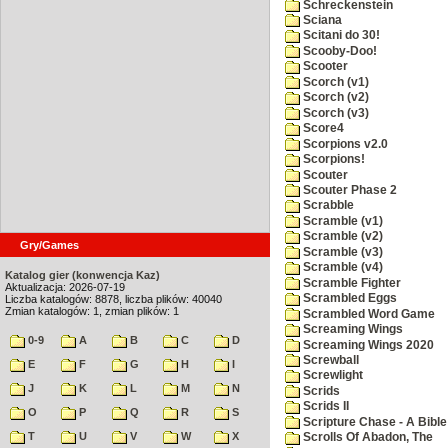
Schreckenstein
Sciana
Scitani do 30!
Scooby-Doo!
Scooter
Scorch (v1)
Scorch (v2)
Scorch (v3)
Score4
Scorpions v2.0
Scorpions!
Scouter
Scouter Phase 2
Scrabble
Scramble (v1)
Scramble (v2)
Gry/Games
Scramble (v3)
Scramble (v4)
Katalog gier (konwencja Kaz)
Scramble Fighter
Aktualizacja: 2026-07-19
Scrambled Eggs
Liczba katalogów: 8878, liczba plików: 40040
Zmian katalogów: 1, zmian plików: 1
Scrambled Word Game
Screaming Wings
0-9
A
B
C
D
Screaming Wings 2020
Screwball
E
F
G
H
I
Screwlight
J
K
L
M
N
Scrids
Scrids II
O
P
Q
R
S
Scripture Chase - A Bible
T
U
V
W
X
Scrolls Of Abadon, The