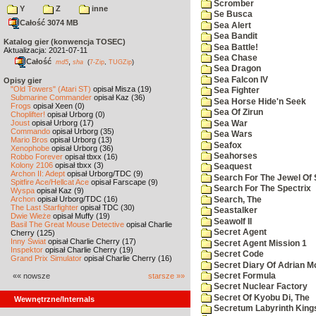
Scromber
Y
Z
inne
Se Busca
Całość 3074 MB
Sea Alert
Sea Bandit
Katalog gier (konwencja TOSEC)
Sea Battle!
Aktualizacja: 2021-07-11
Sea Chase
Całość
,
md5
sha
(
7-Zip
,
TUGZip
)
Sea Dragon
Sea Falcon IV
Opisy gier
"Old Towers" (Atari ST)
opisał Misza (19)
Sea Fighter
Submarine Commander
opisał Kaz (36)
Sea Horse Hide'n Seek
Frogs
opisał Xeen (0)
Sea Of Zirun
Choplifter!
opisał Urborg (0)
Joust
opisał Urborg (17)
Sea War
Commando
opisał Urborg (35)
Sea Wars
Mario Bros
opisał Urborg (13)
Seafox
Xenophobe
opisał Urborg (36)
Seahorses
Robbo Forever
opisał tbxx (16)
Kolony 2106
opisał tbxx (3)
Seaquest
Archon II: Adept
opisał Urborg/TDC (9)
Search For The Jewel Of 
Spitfire Ace/Hellcat Ace
opisał Farscape (9)
Search For The Spectrix
Wyspa
opisał Kaz (9)
Archon
opisał Urborg/TDC (16)
Search, The
The Last Starfighter
opisał TDC (30)
Seastalker
Dwie Wieże
opisał Muffy (19)
Seawolf II
Basil The Great Mouse Detective
opisał Charlie
Secret Agent
Cherry (125)
Inny Świat
opisał Charlie Cherry (17)
Secret Agent Mission 1
Inspektor
opisał Charlie Cherry (19)
Secret Code
Grand Prix Simulator
opisał Charlie Cherry (16)
Secret Diary Of Adrian Mo
«« nowsze
starsze »»
Secret Formula
Secret Nuclear Factory
Secret Of Kyobu Di, The
Wewnętrzne/Internals
Secretum Labyrinth King