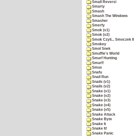
Small Reversi
Smarty
Smash
Smash The Windows
Smasher
Smerfy
Smok (v1)
Smok (v2)
Smok Czyli... Smoczek II
Smokey
Smol Snek
Smuffie's World
Smurf Hunting
Smurf!
Smus
Snafu
Snail Run
Snails (v1)
Snails (v2)
Snake (v1)
Snake (v2)
Snake (v3)
Snake (v4)
Snake (v5)
Snake Attack
Snake Byte
Snake It
Snake It!
Snake Panic