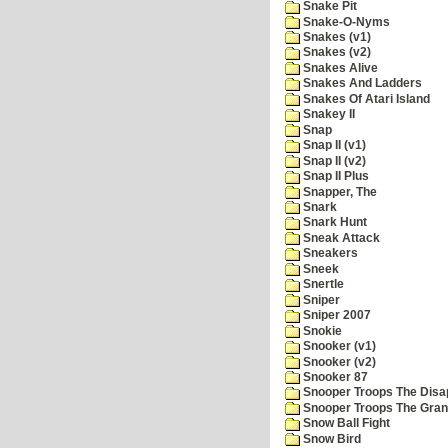
Snake Pit
Snake-O-Nyms
Snakes (v1)
Snakes (v2)
Snakes Alive
Snakes And Ladders
Snakes Of Atari Island
Snakey II
Snap
Snap II (v1)
Snap II (v2)
Snap II Plus
Snapper, The
Snark
Snark Hunt
Sneak Attack
Sneakers
Sneek
Snertle
Sniper
Sniper 2007
Snokie
Snooker (v1)
Snooker (v2)
Snooker 87
Snooper Troops The Disa
Snooper Troops The Grani
Snow Ball Fight
Snow Bird