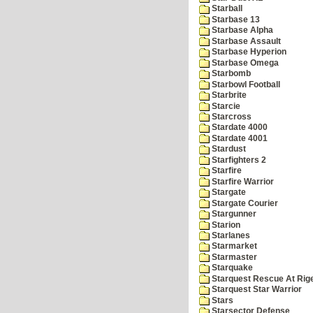
Starball
Starbase 13
Starbase Alpha
Starbase Assault
Starbase Hyperion
Starbase Omega
Starbomb
Starbowl Football
Starbrite
Starcie
Starcross
Stardate 4000
Stardate 4001
Stardust
Starfighters 2
Starfire
Starfire Warrior
Stargate
Stargate Courier
Stargunner
Starion
Starlanes
Starmarket
Starmaster
Starquake
Starquest Rescue At Rige
Starquest Star Warrior
Stars
Starsector Defense