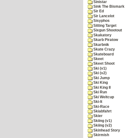
Sinistar
Sink The Bismark
Sir Ed
Sir Lancelot
Sisyphos
Sitting Target
Sixgun Shootout
Skakatory
Skarb Piratow
Skarbnik
Skate Crazy
Skateboard
Skeet
Skeet Shoot
Ski (v1)
Ski (v2)
Ski Jump
Ski King
Ski King II
Ski Run
Ski Weltcup
Ski-It
Ski-Race
Skiabfahrt
Skier
Skiing (v1)
Skiing (v2)
Skinhead Story
Skirmish