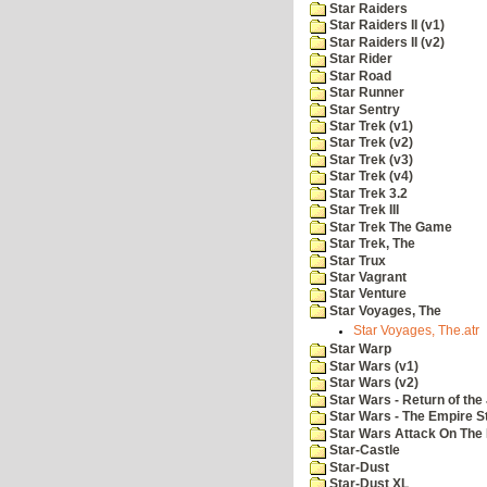
Star Raiders
Star Raiders II (v1)
Star Raiders II (v2)
Star Rider
Star Road
Star Runner
Star Sentry
Star Trek (v1)
Star Trek (v2)
Star Trek (v3)
Star Trek (v4)
Star Trek 3.2
Star Trek III
Star Trek The Game
Star Trek, The
Star Trux
Star Vagrant
Star Venture
Star Voyages, The
Star Voyages, The.atr
Star Warp
Star Wars (v1)
Star Wars (v2)
Star Wars - Return of the 
Star Wars - The Empire S
Star Wars Attack On The 
Star-Castle
Star-Dust
Star-Dust XL