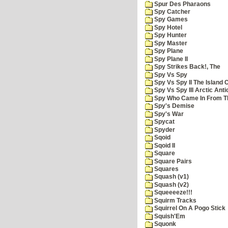
Spur Des Pharaons
Spy Catcher
Spy Games
Spy Hotel
Spy Hunter
Spy Master
Spy Plane
Spy Plane II
Spy Strikes Back!, The
Spy Vs Spy
Spy Vs Spy II The Island 
Spy Vs Spy III Arctic Anti
Spy Who Came In From T
Spy's Demise
Spy's War
Spycat
Spyder
Sqoid
Sqoid II
Square
Square Pairs
Squares
Squash (v1)
Squash (v2)
Squeeeeze!!!
Squirm Tracks
Squirrel On A Pogo Stick
Squish'Em
Squonk