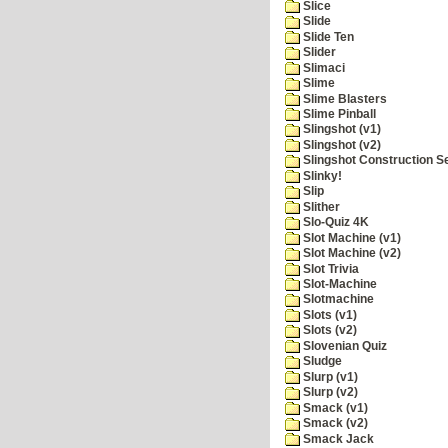
Slice
Slide
Slide Ten
Slider
Slimaci
Slime
Slime Blasters
Slime Pinball
Slingshot (v1)
Slingshot (v2)
Slingshot Construction S
Slinky!
Slip
Slither
Slo-Quiz 4K
Slot Machine (v1)
Slot Machine (v2)
Slot Trivia
Slot-Machine
Slotmachine
Slots (v1)
Slots (v2)
Slovenian Quiz
Sludge
Slurp (v1)
Slurp (v2)
Smack (v1)
Smack (v2)
Smack Jack