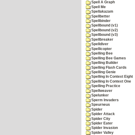
Spell A Graph
Spell Me
Spellakazam
Spellbetter
Spellbinder
Spellbound (v1)
Spellbound (v2)
Spellbound (v3)
Spellbreaker
Spelldiver
Spellicopter
Spelling Bee
Spelling Bee Games
Spelling Builder
Spelling Flash Cards
Spelling Genie
Spelling In Context Eight
Spelling In Context One
Spelling Practice
Spellweaver
Spelunker
Sperm Invaders
Speurneus
Spider
Spider Attack
Spider City
Spider Eater
Spider Invasion
Spider Valley