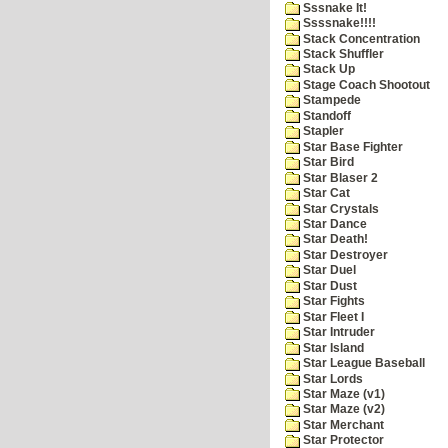
Sssnake It!
Ssssnake!!!!
Stack Concentration
Stack Shuffler
Stack Up
Stage Coach Shootout
Stampede
Standoff
Stapler
Star Base Fighter
Star Bird
Star Blaser 2
Star Cat
Star Crystals
Star Dance
Star Death!
Star Destroyer
Star Duel
Star Dust
Star Fights
Star Fleet I
Star Intruder
Star Island
Star League Baseball
Star Lords
Star Maze (v1)
Star Maze (v2)
Star Merchant
Star Protector