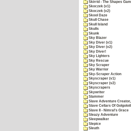
Skirrid - The Shapes Ga
Skoczek (v1)
Skoczek (v2)
Skool Daze
Skull Chase
Skull Island
Skulls
Skunk
Sky Blazer
Sky Diver (v1)
Sky Diver (v2)
Sky Diver!
Sky Lighters
Sky Rescue
Sky Scraper
Sky Warrior
Sky-Scraper Action
Skyscraper (v1)
Skyscraper (v2)
Skyscrapers
Skywriter
Slammer
Slave Adventure Creator,
Slave Cellars Of Golgolot
Slave II - Nimral's Grace
Sleazy Adventure
Sleepwalker
Slepice
Sleuth