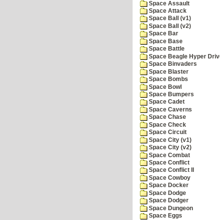
Space Assault
Space Attack
Space Ball (v1)
Space Ball (v2)
Space Bar
Space Base
Space Battle
Space Beagle Hyper Driv
Space Binvaders
Space Blaster
Space Bombs
Space Bowl
Space Bumpers
Space Cadet
Space Caverns
Space Chase
Space Check
Space Circuit
Space City (v1)
Space City (v2)
Space Combat
Space Conflict
Space Conflict II
Space Cowboy
Space Docker
Space Dodge
Space Dodger
Space Dungeon
Space Eggs