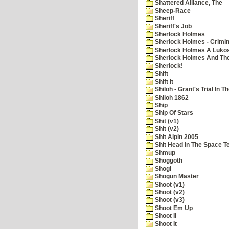
Shattered Alliance, The
Sheep-Race
Sheriff
Sheriff's Job
Sherlock Holmes
Sherlock Holmes - Crimin
Sherlock Holmes A Lukos
Sherlock Holmes And The
Sherlock!
Shift
Shift It
Shiloh - Grant's Trial In T
Shiloh 1862
Ship
Ship Of Stars
Shit (v1)
Shit (v2)
Shit Alpin 2005
Shit Head In The Space T
Shmup
Shoggoth
Shogi
Shogun Master
Shoot (v1)
Shoot (v2)
Shoot (v3)
Shoot Em Up
Shoot II
Shoot It