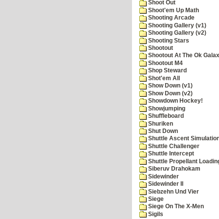
Shoot Out
Shoot'em Up Math
Shooting Arcade
Shooting Gallery (v1)
Shooting Gallery (v2)
Shooting Stars
Shootout
Shootout At The Ok Gala
Shootout M4
Shop Steward
Shot'em All
Show Down (v1)
Show Down (v2)
Showdown Hockey!
Showjumping
Shuffleboard
Shuriken
Shut Down
Shuttle Ascent Simulatio
Shuttle Challenger
Shuttle Intercept
Shuttle Propellant Loadin
Siberuv Drahokam
Sidewinder
Sidewinder II
Siebzehn Und Vier
Siege
Siege On The X-Men
Sigils