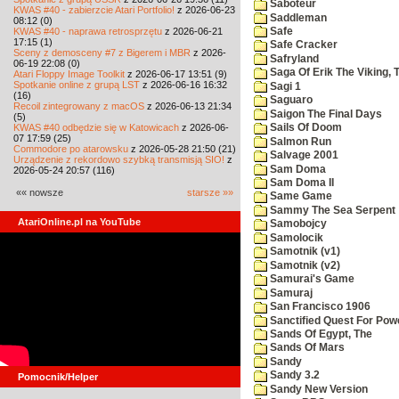
Saboteur
KWAS #40 - zabierzcie Atari Portfolio!
z 2026-06-23
Saddleman
08:12 (0)
KWAS #40 - naprawa retrosprzętu
z 2026-06-21
Safe
17:15 (1)
Safe Cracker
Sceny z demosceny #7 z Bigerem i MBR
z 2026-
Safryland
06-19 22:08 (0)
Saga Of Erik The Viking, 
Atari Floppy Image Toolkit
z 2026-06-17 13:51 (9)
Spotkanie online z grupą LST
z 2026-06-16 16:32
Sagi 1
(16)
Saguaro
Recoil zintegrowany z macOS
z 2026-06-13 21:34
Saigon The Final Days
(5)
KWAS #40 odbędzie się w Katowicach
z 2026-06-
Sails Of Doom
07 17:59 (25)
Salmon Run
Commodore po atarowsku
z 2026-05-28 21:50 (21)
Salvage 2001
Urządzenie z rekordowo szybką transmisją SIO!
z
Sam Doma
2026-05-24 20:57 (116)
Sam Doma II
«« nowsze
starsze »»
Same Game
Sammy The Sea Serpent
AtariOnline.pl na YouTube
Samobojcy
Samolocik
Samotnik (v1)
Samotnik (v2)
Samurai's Game
Samuraj
San Francisco 1906
Sanctified Quest For Pow
Sands Of Egypt, The
Sands Of Mars
Sandy
Sandy 3.2
Pomocnik/Helper
Sandy New Version