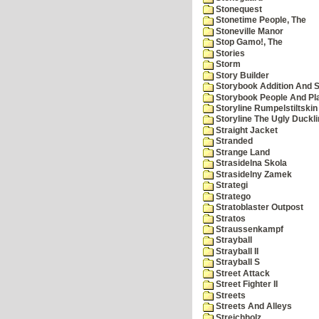
Stonequest
Stonetime People, The
Stoneville Manor
Stop Gamo!, The
Stories
Storm
Story Builder
Storybook Addition And S
Storybook People And Pl
Storyline Rumpelstiltskin
Storyline The Ugly Duckl
Straight Jacket
Stranded
Strange Land
Strasidelna Skola
Strasidelny Zamek
Strategi
Stratego
Stratoblaster Outpost
Stratos
Straussenkampf
Strayball
Strayball II
Strayball S
Street Attack
Street Fighter II
Streets
Streets And Alleys
Streichholz