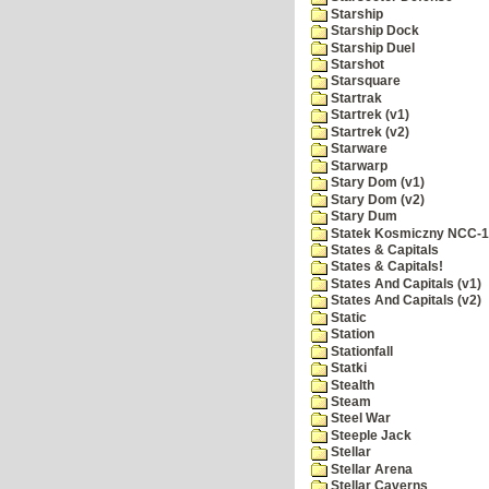
Starship
Starship Dock
Starship Duel
Starshot
Starsquare
Startrak
Startrek (v1)
Startrek (v2)
Starware
Starwarp
Stary Dom (v1)
Stary Dom (v2)
Stary Dum
Statek Kosmiczny NCC-
States & Capitals
States & Capitals!
States And Capitals (v1)
States And Capitals (v2)
Static
Station
Stationfall
Statki
Stealth
Steam
Steel War
Steeple Jack
Stellar
Stellar Arena
Stellar Caverns