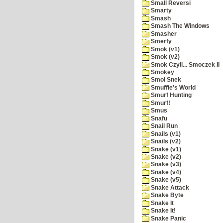
Small Reversi
Smarty
Smash
Smash The Windows
Smasher
Smerfy
Smok (v1)
Smok (v2)
Smok Czyli... Smoczek II
Smokey
Smol Snek
Smuffie's World
Smurf Hunting
Smurf!
Smus
Snafu
Snail Run
Snails (v1)
Snails (v2)
Snake (v1)
Snake (v2)
Snake (v3)
Snake (v4)
Snake (v5)
Snake Attack
Snake Byte
Snake It
Snake It!
Snake Panic