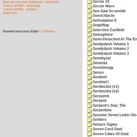
Sector 10
Atari demoscene database - dyskusja
Colony Mobile - dyskusja
Sector Wars
Colony Mobile - projekt
See-Saw Scramble
Statystyki
Seeschlacht
Sefredaktor II
Segelflug
Selective Canfield
Nowinki
tworzone dzięki
CuteNews
Semaphore
Semi-Detached At The End
Sendydash Volume 1
Sendydash Volume 2
Sendydash Volume 3
Senobyzal
Senorita
Sensitivegg
Senso
Sentinel
Sentinel I
Serduszka (v1)
Serduszka (v2)
Sereamis
Serpent
Serpent's Star, The
Serpentine
Sesame Street Letter-Go
Settlers
Settore Sigma
Seven Card Stud
Seven Cities Of Gold