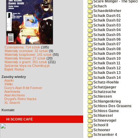
Scare Monger - The Specia
Schach
Schaedeldreher
Schaik Dash 01
Schaik Dash 02
Schaik Dash 03
Schaik Dash 04
Schaik Dash 05
Schaik Dash 06
Schaik Dash 07
Czasopisma: 714 sztuk
(185)
Schaik Dash 08
Materiały scenowe: 32 sztuki
(9)
Schaik Dash 09
Materiały książkowe: 141 sztuk
(55)
Materiały firmowe: 27 sztuk
(20)
Schaik Dash 10
Materiały o grach: 351 sztuk
(211)
Schaik Dash 11
Spiżarnia Voya na Chomikuj.pl
Schaik Dash 12
Bajtek Redux
Schaik Dash 13
Zasoby wiedzy
Schaik Dash 14
Atariki
Schatz-Hoehle
XWiki
Schatzjaeger
Gury's Atari 8-bit Forever
Atarimania
Schatzsuche
Atari Archives
Schiessen
Drygol's Retro Hacks
Schlangenkrieg
XL Search
Schloss Des Grauens
Kontakt
Schloss Game
Schluessel
HI SCORE CAFÉ
Schneevogel
School II
Schooner
Schraenker 4