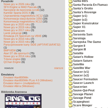
Santa BBS
Poradniki
Nowe gry w 2026 roku
(1)
Santa Paravia En Fiumac
SFX-Engine w MAD Pascalu
(3)
Santa's Grotto
Narzędzie do tworzenia scrolli
(12)
Santa's Revenge
Kartridż Sparta DOS X
(6)
Usprawnienia magnetofonu XC12
(12)
Saper (v1)
Konserwacja stacji dysków 1050
(19)
Saper (v2)
Konserwacja magnetofonu XC12
(15)
Saper Konstruktor
Nowe gry w 2020 roku
(2)
Saper X1
Nowe gry w 2019 roku
(35)
Nowe gry w 2017 roku
(3)
Saracen
Larek pokazuje
(40)
Sarasota Sam
Emulacja ZX Spectrum na VBXE
(26)
Saratoga
Nowe gry w 2016 roku
(7)
Nowe gry w 2015 roku
(4)
Sarepska The Game
Partycjonowanie karty SIDE (APT/FAT16/FAT32)
Sargon II
(1)
Sargon III
BMPVIEW
(34)
Satalite
Atari ST dla opornych
(75)
Nowe gry w 2014 roku
(19)
Satan's Hollow
Tritone engine
(11)
Satarn Saturn
QChan Engine
(6)
Satellite
nowsze
starsze
Satellite War
Saucer (v1)
Emulatory
Saucer (v2)
Emulator Atari800Win
Saucer Formation
Emulator Atari800Win PLus 4.0 (Windows)
Saucer Launch
Emulator Atari++ (multiplatform)
Emulator Altirra (Windows)
Saucerian
Sauve-Qui-Peut
Biblioteka Atarowca
Savage Planet
Savage Pond
Scapeghost
Scare Monger