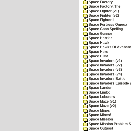
Space Factory
Space Factory, The
Space Fighter (v1)
Space Fighter (v2)
Space Fighter II
Space Fortress Omega
Space Goon Spelling
Space Gunner
Space Harrier
Space Hawk
Space Hawks Of Avabana
Space Hero
Space Hunt
Space Invaders (v1)
Space Invaders (v2)
Space Invaders (v3)
Space Invaders (v4)
Space Invaders Battle
Space Invaders Episode 
Space Lander
Space Limbo
Space Lobsters
Space Maze (v1)
Space Maze (v2)
Space Mines
Space Mines!
Space Mission
Space Mission Problem S
Space Outpost