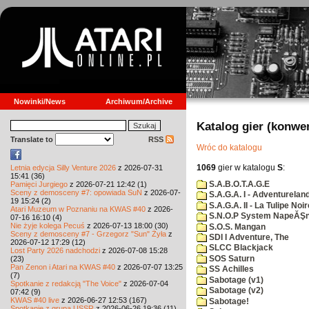
Nowinki/News
Archiwum/Archive
Katalog gier (konwe
Translate to
RSS
Wróc do katalogu
1069
gier w katalogu
S
:
Letnia edycja Silly Venture 2026
z 2026-07-31
15:41 (36)
S.A.B.O.T.A.G.E
Pamięci Jurgiego
z 2026-07-21 12:42 (1)
Sceny z demosceny #7: opowiada SuN
z 2026-07-
S.A.G.A. I - Adventurelan
19 15:24 (2)
S.A.G.A. II - La Tulipe Noir
Atari Muzeum w Poznaniu na KWAS #40
z 2026-
S.N.O.P System NapeĂŞn
07-16 16:10 (4)
Nie żyje kolega Pecuś
z 2026-07-13 18:00 (30)
S.O.S. Mangan
Sceny z demosceny #7 - Grzegorz "Sun" Żyła
z
SDI I Adventure, The
2026-07-12 17:29 (12)
SLCC Blackjack
Lost Party 2026 nadchodzi
z 2026-07-08 15:28
SOS Saturn
(23)
Pan Zenon i Atari na KWAS #40
z 2026-07-07 13:25
SS Achilles
(7)
Sabotage (v1)
Spotkanie z redakcją "The Voice"
z 2026-07-04
Sabotage (v2)
07:42 (9)
KWAS #40 live
z 2026-06-27 12:53 (167)
Sabotage!
Spotkanie z grupą USSR
z 2026-06-26 19:36 (11)