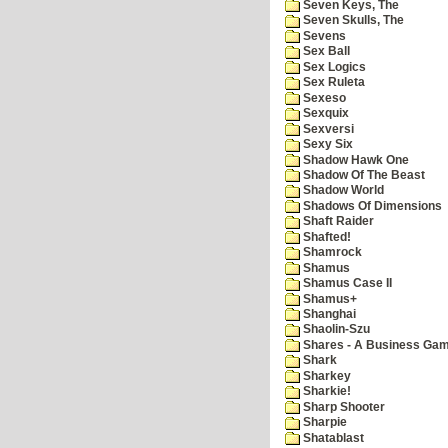
Seven Keys, The
Seven Skulls, The
Sevens
Sex Ball
Sex Logics
Sex Ruleta
Sexeso
Sexquix
Sexversi
Sexy Six
Shadow Hawk One
Shadow Of The Beast
Shadow World
Shadows Of Dimensions
Shaft Raider
Shafted!
Shamrock
Shamus
Shamus Case II
Shamus+
Shanghai
Shaolin-Szu
Shares - A Business Ga
Shark
Sharkey
Sharkie!
Sharp Shooter
Sharpie
Shatablast