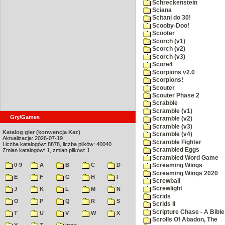
Schreckenstein
Sciana
Scitani do 30!
Scooby-Doo!
Scooter
Scorch (v1)
Scorch (v2)
Scorch (v3)
Score4
Scorpions v2.0
Scorpions!
Scouter
Scouter Phase 2
Scrabble
Scramble (v1)
Gry/Games
Scramble (v2)
Scramble (v3)
Katalog gier (konwencja Kaz)
Scramble (v4)
Aktualizacja: 2026-07-19
Scramble Fighter
Liczba katalogów: 8878, liczba plików: 40040
Scrambled Eggs
Zmian katalogów: 1, zmian plików: 1
Scrambled Word Game
0-9
A
B
C
D
Screaming Wings
Screaming Wings 2020
E
F
G
H
I
Screwball
Screwlight
J
K
L
M
N
Scrids
O
P
Q
R
S
Scrids II
Scripture Chase - A Bible
T
U
V
W
X
Scrolls Of Abadon, The