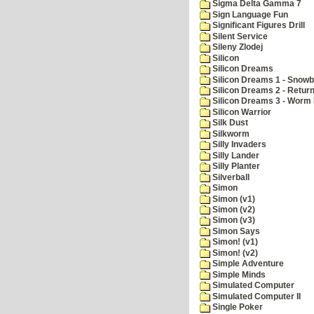
Sigma Delta Gamma 7
Sign Language Fun
Significant Figures Drill
Silent Service
Sileny Zlodej
Silicon
Silicon Dreams
Silicon Dreams 1 - Snowb
Silicon Dreams 2 - Retur
Silicon Dreams 3 - Worm 
Silicon Warrior
Silk Dust
Silkworm
Silly Invaders
Silly Lander
Silly Planter
Silverball
Simon
Simon (v1)
Simon (v2)
Simon (v3)
Simon Says
Simon! (v1)
Simon! (v2)
Simple Adventure
Simple Minds
Simulated Computer
Simulated Computer II
Single Poker