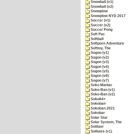
Snowball (v1)
Snowball (v2)
Snowplow
Snowplow NYD 2017
Soccer (v1)
Soccer (v2)
Soccer Pong
Soft Pac
Softball
Softporn Adventure
Softtoy, The
Sogon (v1)
Sogon (v2)
Sogon (v3)
Sogon (v4)
Sogon (v5)
Sogon (v6)
Sogon (v7)
Soko Maniac
Soko-Ban (v1)
Soko-Ban (v2)
Soko64+
Sokoban
Sokoban 2021
Sokobar
Solar Star
Solar System, The
Solitaer
Solitaire (v1)