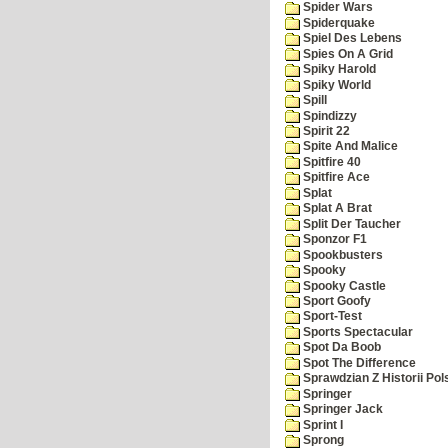
Spider Wars
Spiderquake
Spiel Des Lebens
Spies On A Grid
Spiky Harold
Spiky World
Spill
Spindizzy
Spirit 22
Spite And Malice
Spitfire 40
Spitfire Ace
Splat
Splat A Brat
Split Der Taucher
Sponzor F1
Spookbusters
Spooky
Spooky Castle
Sport Goofy
Sport-Test
Sports Spectacular
Spot Da Boob
Spot The Difference
Sprawdzian Z Historii Pol
Springer
Springer Jack
Sprint I
Sprong