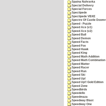
Spatna Nahravka
Special Delivery
Special Forces
Spectipede
Spectipede VBXE
Spectre Of Castle Doomr
Speed - Puzzle
Speed Ace (v1)
Speed Ace (v2)
Speed Ball
Speed Demon
Speed Facts
Speed Fox
Speed Hawk
Speed King
Speed Math Addition
Speed Math Combination
Speed Matter
Speed Racer
Speed Run
Speed Ski
Speed Up!
Speed Up!! Gold Edition
Speed Zone
Speedbirds
Speedello
Speedmaza
Speedway Blast
Speedway One