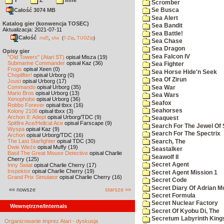
Y
Z
inne
Scromber
Całość 3074 MB
Se Busca
Sea Alert
Katalog gier (konwencja TOSEC)
Sea Bandit
Aktualizacja: 2021-07-11
Sea Battle!
Całość
,
md5
sha
(
7-Zip
,
TUGZip
)
Sea Chase
Sea Dragon
Opisy gier
Sea Falcon IV
"Old Towers" (Atari ST)
opisał Misza (19)
Submarine Commander
opisał Kaz (36)
Sea Fighter
Frogs
opisał Xeen (0)
Sea Horse Hide'n Seek
Choplifter!
opisał Urborg (0)
Sea Of Zirun
Joust
opisał Urborg (17)
Commando
opisał Urborg (35)
Sea War
Mario Bros
opisał Urborg (13)
Sea Wars
Xenophobe
opisał Urborg (36)
Seafox
Robbo Forever
opisał tbxx (16)
Seahorses
Kolony 2106
opisał tbxx (3)
Archon II: Adept
opisał Urborg/TDC (9)
Seaquest
Spitfire Ace/Hellcat Ace
opisał Farscape (9)
Search For The Jewel Of 
Wyspa
opisał Kaz (9)
Search For The Spectrix
Archon
opisał Urborg/TDC (16)
The Last Starfighter
opisał TDC (30)
Search, The
Dwie Wieże
opisał Muffy (19)
Seastalker
Basil The Great Mouse Detective
opisał Charlie
Seawolf II
Cherry (125)
Secret Agent
Inny Świat
opisał Charlie Cherry (17)
Inspektor
opisał Charlie Cherry (19)
Secret Agent Mission 1
Grand Prix Simulator
opisał Charlie Cherry (16)
Secret Code
Secret Diary Of Adrian Mo
«« nowsze
starsze »»
Secret Formula
Secret Nuclear Factory
Wewnętrzne/Internals
Secret Of Kyobu Di, The
Secretum Labyrinth King
Organizowanie imprez Atari - dyskusja