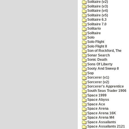
Solitaire (v2)
Solitaire (v3)
Solitaire (v4)
Solitaire (v5)
Solitaire 6.3
Solitaire 7.0
Solitario
Solltaire
Solo
Solo Flight
Solo Flight II
Son of Rockford, The
Sonar Search
Sonic Death
Sons Of Liberty
Sooty And Sweep II
Sop
Sorcerer (v1)
Sorcerer (v2)
Sorcerer's Apprentice
South Seas Trader 1906
Space 1999
Space Abyss
Space Ace
Space Arena
Space Arena 16K
Space Arena M4
Space Assailants
Space Assailants 2121