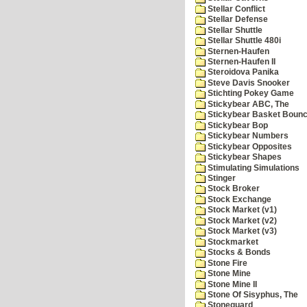
Stellar Conflict
Stellar Defense
Stellar Shuttle
Stellar Shuttle 480i
Sternen-Haufen
Sternen-Haufen II
Steroidova Panika
Steve Davis Snooker
Stichting Pokey Game
Stickybear ABC, The
Stickybear Basket Boun
Stickybear Bop
Stickybear Numbers
Stickybear Opposites
Stickybear Shapes
Stimulating Simulations
Stinger
Stock Broker
Stock Exchange
Stock Market (v1)
Stock Market (v2)
Stock Market (v3)
Stockmarket
Stocks & Bonds
Stone Fire
Stone Mine
Stone Mine II
Stone Of Sisyphus, The
Stoneguard