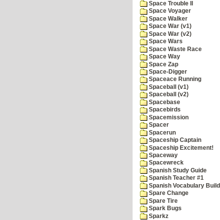
Space Trouble II
Space Voyager
Space Walker
Space War (v1)
Space War (v2)
Space Wars
Space Waste Race
Space Way
Space Zap
Space-Digger
Spaceace Running
Spaceball (v1)
Spaceball (v2)
Spacebase
Spacebirds
Spacemission
Spacer
Spacerun
Spaceship Captain
Spaceship Excitement!
Spaceway
Spacewreck
Spanish Study Guide
Spanish Teacher #1
Spanish Vocabulary Build
Spare Change
Spare Tire
Spark Bugs
Sparkz