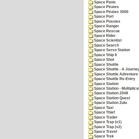
Space Panic
Space Pirates
Space Pirates 3000
Space Port
Space Pussies
Space Ranger
Space Rescue
Space Rider
Space Scientist
Space Search
Space Servo Station
Space Ship II
Space Shot
Space Shuttle
Space Shuttle - A Journe
Space Shuttle Adventure
Space Shuttle Re-Entry
Space Station
Space Station - Multiplica
Space Station 2048
Space Station Quest
Space Station Zulu
Space Taxi
Space Thief
Space Trader
Space Trap (v1)
Space Trap (v2)
Space Travel
Space Trek