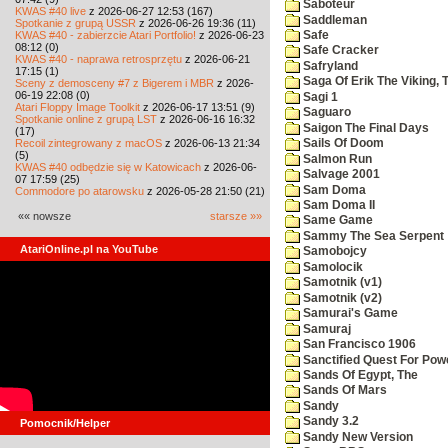
Saboteur
KWAS #40 live
z 2026-06-27 12:53 (167)
Saddleman
Spotkanie z grupą USSR
z 2026-06-26 19:36 (11)
KWAS #40 - zabierzcie Atari Portfolio!
z 2026-06-23
Safe
08:12 (0)
Safe Cracker
KWAS #40 - naprawa retrosprzętu
z 2026-06-21
Safryland
17:15 (1)
Saga Of Erik The Viking, 
Sceny z demosceny #7 z Bigerem i MBR
z 2026-
06-19 22:08 (0)
Sagi 1
Atari Floppy Image Toolkit
z 2026-06-17 13:51 (9)
Saguaro
Spotkanie online z grupą LST
z 2026-06-16 16:32
Saigon The Final Days
(17)
Recoil zintegrowany z macOS
z 2026-06-13 21:34
Sails Of Doom
(5)
Salmon Run
KWAS #40 odbędzie się w Katowicach
z 2026-06-
Salvage 2001
07 17:59 (25)
Sam Doma
Commodore po atarowsku
z 2026-05-28 21:50 (21)
Sam Doma II
«« nowsze
starsze »»
Same Game
Sammy The Sea Serpent
AtariOnline.pl na YouTube
Samobojcy
Samolocik
Samotnik (v1)
Samotnik (v2)
Samurai's Game
Samuraj
San Francisco 1906
Sanctified Quest For Pow
Sands Of Egypt, The
Sands Of Mars
Sandy
Sandy 3.2
Pomocnik/Helper
Sandy New Version