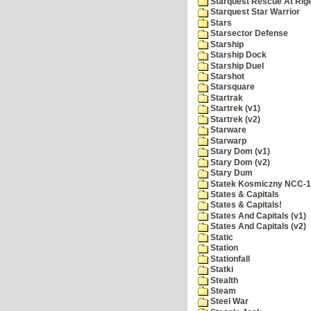
Starquest Rescue At Rige
Starquest Star Warrior
Stars
Starsector Defense
Starship
Starship Dock
Starship Duel
Starshot
Starsquare
Startrak
Startrek (v1)
Startrek (v2)
Starware
Starwarp
Stary Dom (v1)
Stary Dom (v2)
Stary Dum
Statek Kosmiczny NCC-
States & Capitals
States & Capitals!
States And Capitals (v1)
States And Capitals (v2)
Static
Station
Stationfall
Statki
Stealth
Steam
Steel War