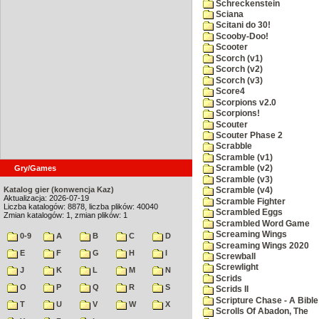
Schreckenstein
Sciana
Scitani do 30!
Scooby-Doo!
Scooter
Scorch (v1)
Scorch (v2)
Scorch (v3)
Score4
Scorpions v2.0
Scorpions!
Scouter
Scouter Phase 2
Scrabble
Scramble (v1)
Gry/Games
Scramble (v2)
Scramble (v3)
Katalog gier (konwencja Kaz)
Scramble (v4)
Aktualizacja: 2026-07-19
Scramble Fighter
Liczba katalogów: 8878, liczba plików: 40040
Scrambled Eggs
Zmian katalogów: 1, zmian plików: 1
Scrambled Word Game
Screaming Wings
0-9
A
B
C
D
Screaming Wings 2020
E
F
G
H
I
Screwball
Screwlight
J
K
L
M
N
Scrids
O
P
Q
R
S
Scrids II
Scripture Chase - A Bible
T
U
V
W
X
Scrolls Of Abadon, The