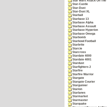
Star Wars Attack On The 
Star-Castle
Star-Dust
Star-Dust XL
Starball
Starbase 13
Starbase Alpha
Starbase Assault
Starbase Hyperion
Starbase Omega
Starbomb
Starbowl Football
Starbrite
Starcie
Starcross
Stardate 4000
Stardate 4001
Stardust
Starfighters 2
Starfire
Starfire Warrior
Stargate
Stargate Courier
Stargunner
Starion
Starlanes
Starmarket
Starmaster
Starquake