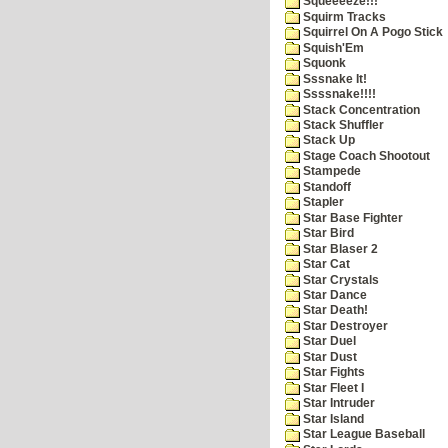
Squeeeeze!!!
Squirm Tracks
Squirrel On A Pogo Stick
Squish'Em
Squonk
Sssnake It!
Ssssnake!!!!
Stack Concentration
Stack Shuffler
Stack Up
Stage Coach Shootout
Stampede
Standoff
Stapler
Star Base Fighter
Star Bird
Star Blaser 2
Star Cat
Star Crystals
Star Dance
Star Death!
Star Destroyer
Star Duel
Star Dust
Star Fights
Star Fleet I
Star Intruder
Star Island
Star League Baseball