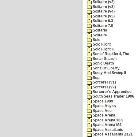
Solitaire (v2)
Solitaire (v3)
Solitaire (v4)
Solitaire (v5)
Solitaire 6.3
Solitaire 7.0
Solitario
Solltaire
Solo
Solo Flight
Solo Flight II
Son of Rockford, The
Sonar Search
Sonic Death
Sons Of Liberty
Sooty And Sweep II
Sop
Sorcerer (v1)
Sorcerer (v2)
Sorcerer's Apprentice
South Seas Trader 1906
Space 1999
Space Abyss
Space Ace
Space Arena
Space Arena 16K
Space Arena M4
Space Assailants
Space Assailants 2121