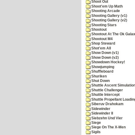
Shoot Out
Shoot'em Up Math
Shooting Arcade
Shooting Gallery (v1)
Shooting Gallery (v2)
Shooting Stars
Shootout
Shootout At The Ok Gala
Shootout M4
Shop Steward
Shot'em All
Show Down (v1)
Show Down (v2)
Showdown Hockey!
Showjumping
Shuffleboard
Shuriken
Shut Down
Shuttle Ascent Simulatio
Shuttle Challenger
Shuttle Intercept
Shuttle Propellant Loadin
Siberuv Drahokam
Sidewinder
Sidewinder II
Siebzehn Und Vier
Siege
Siege On The X-Men
Sigils