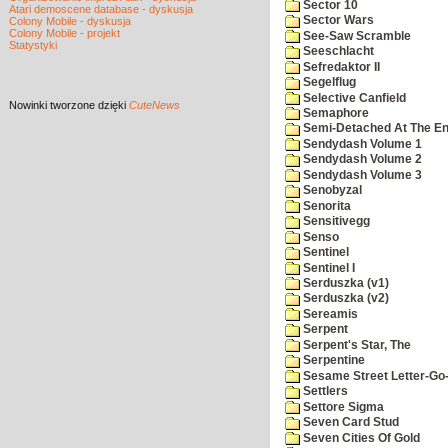
Sector 10
Atari demoscene database - dyskusja
Sector Wars
Colony Mobile - dyskusja
Colony Mobile - projekt
See-Saw Scramble
Statystyki
Seeschlacht
Sefredaktor II
Segelflug
Selective Canfield
Nowinki
tworzone dzięki
CuteNews
Semaphore
Semi-Detached At The End
Sendydash Volume 1
Sendydash Volume 2
Sendydash Volume 3
Senobyzal
Senorita
Sensitivegg
Senso
Sentinel
Sentinel I
Serduszka (v1)
Serduszka (v2)
Sereamis
Serpent
Serpent's Star, The
Serpentine
Sesame Street Letter-Go
Settlers
Settore Sigma
Seven Card Stud
Seven Cities Of Gold