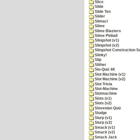
Slice
Slide
Slide Ten
Slider
Slimaci
Slime
Slime Blasters
Slime Pinball
Slingshot (v1)
Slingshot (v2)
Slingshot Construction S
Slinky!
Slip
Slither
Slo-Quiz 4K
Slot Machine (v1)
Slot Machine (v2)
Slot Trivia
Slot-Machine
Slotmachine
Slots (v1)
Slots (v2)
Slovenian Quiz
Sludge
Slurp (v1)
Slurp (v2)
Smack (v1)
Smack (v2)
Smack Jack