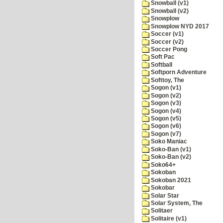
Snowball (v1)
Snowball (v2)
Snowplow
Snowplow NYD 2017
Soccer (v1)
Soccer (v2)
Soccer Pong
Soft Pac
Softball
Softporn Adventure
Softtoy, The
Sogon (v1)
Sogon (v2)
Sogon (v3)
Sogon (v4)
Sogon (v5)
Sogon (v6)
Sogon (v7)
Soko Maniac
Soko-Ban (v1)
Soko-Ban (v2)
Soko64+
Sokoban
Sokoban 2021
Sokobar
Solar Star
Solar System, The
Solitaer
Solitaire (v1)