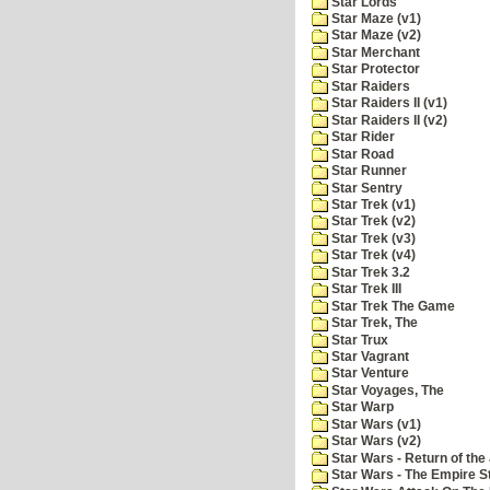
Star Lords
Star Maze (v1)
Star Maze (v2)
Star Merchant
Star Protector
Star Raiders
Star Raiders II (v1)
Star Raiders II (v2)
Star Rider
Star Road
Star Runner
Star Sentry
Star Trek (v1)
Star Trek (v2)
Star Trek (v3)
Star Trek (v4)
Star Trek 3.2
Star Trek III
Star Trek The Game
Star Trek, The
Star Trux
Star Vagrant
Star Venture
Star Voyages, The
Star Warp
Star Wars (v1)
Star Wars (v2)
Star Wars - Return of the 
Star Wars - The Empire S