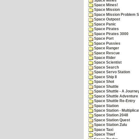
Space Mines
Space Mines!
Space Mission
Space Mission Problem S
Space Outpost
Space Panic
Space Pirates
Space Pirates 3000
Space Port
Space Pussies
Space Ranger
Space Rescue
Space Rider
Space Scientist
Space Search
Space Servo Station
Space Ship II
Space Shot
Space Shuttle
Space Shuttle - A Journe
Space Shuttle Adventure
Space Shuttle Re-Entry
Space Station
Space Station - Multiplica
Space Station 2048
Space Station Quest
Space Station Zulu
Space Taxi
Space Thief