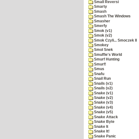
Small Reversi
Smarty
Smash
Smash The Windows
Smasher
Smerfy
Smok (v1)
Smok (v2)
Smok Czyli... Smoczek II
Smokey
Smol Snek
Smuffie's World
Smurf Hunting
Smurf!
Smus
Snafu
Snail Run
Snails (v1)
Snails (v2)
Snake (v1)
Snake (v2)
Snake (v3)
Snake (v4)
Snake (v5)
Snake Attack
Snake Byte
Snake It
Snake It!
Snake Panic