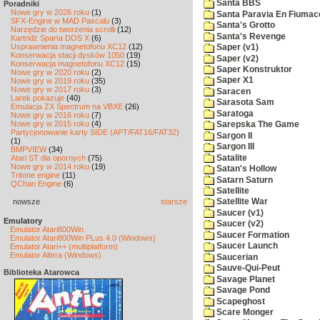
Santa BBS
Poradniki
Nowe gry w 2026 roku
(1)
Santa Paravia En Fiumac
SFX-Engine w MAD Pascalu
(3)
Santa's Grotto
Narzędzie do tworzenia scrolli
(12)
Santa's Revenge
Kartridż Sparta DOS X
(6)
Usprawnienia magnetofonu XC12
(12)
Saper (v1)
Konserwacja stacji dysków 1050
(19)
Saper (v2)
Konserwacja magnetofonu XC12
(15)
Saper Konstruktor
Nowe gry w 2020 roku
(2)
Saper X1
Nowe gry w 2019 roku
(35)
Nowe gry w 2017 roku
(3)
Saracen
Larek pokazuje
(40)
Sarasota Sam
Emulacja ZX Spectrum na VBXE
(26)
Saratoga
Nowe gry w 2016 roku
(7)
Nowe gry w 2015 roku
(4)
Sarepska The Game
Partycjonowanie karty SIDE (APT/FAT16/FAT32)
Sargon II
(1)
Sargon III
BMPVIEW
(34)
Satalite
Atari ST dla opornych
(75)
Nowe gry w 2014 roku
(19)
Satan's Hollow
Tritone engine
(11)
Satarn Saturn
QChan Engine
(6)
Satellite
nowsze
starsze
Satellite War
Saucer (v1)
Emulatory
Saucer (v2)
Emulator Atari800Win
Saucer Formation
Emulator Atari800Win PLus 4.0 (Windows)
Saucer Launch
Emulator Atari++ (multiplatform)
Emulator Altirra (Windows)
Saucerian
Sauve-Qui-Peut
Biblioteka Atarowca
Savage Planet
Savage Pond
Scapeghost
Scare Monger