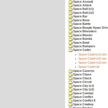
Space Assault
Space Attack
Space Ball (v1)
Space Ball (v2)
Space Bar
Space Base
Space Battle
Space Beagle Hyper Driv
Space Binvaders
Space Blaster
Space Bombs
Space Bowl
Space Bumpers
Space Cadet
Space Cadet (v1).xex
Space Cadet (v2).xex
Space Cadet (v3).xex
Space Cadet.atr
Space Caverns
Space Chase
Space Check
Space Circuit
Space City (v1)
Space City (v2)
Space Combat
Space Conflict
Space Conflict II
Space Cowboy