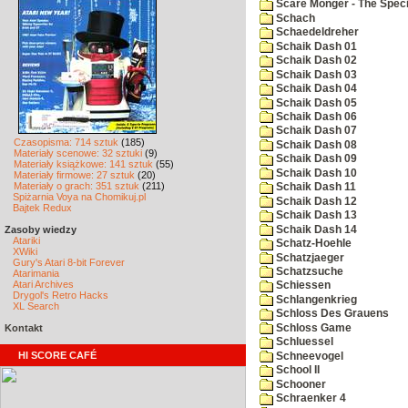
Scare Monger - The Specia
Schach
Schaedeldreher
Schaik Dash 01
Schaik Dash 02
Schaik Dash 03
Schaik Dash 04
Schaik Dash 05
Schaik Dash 06
Schaik Dash 07
Czasopisma: 714 sztuk
(185)
Schaik Dash 08
Materiały scenowe: 32 sztuki
(9)
Schaik Dash 09
Materiały książkowe: 141 sztuk
(55)
Schaik Dash 10
Materiały firmowe: 27 sztuk
(20)
Materiały o grach: 351 sztuk
(211)
Schaik Dash 11
Spiżarnia Voya na Chomikuj.pl
Schaik Dash 12
Bajtek Redux
Schaik Dash 13
Schaik Dash 14
Zasoby wiedzy
Atariki
Schatz-Hoehle
XWiki
Schatzjaeger
Gury's Atari 8-bit Forever
Schatzsuche
Atarimania
Atari Archives
Schiessen
Drygol's Retro Hacks
Schlangenkrieg
XL Search
Schloss Des Grauens
Schloss Game
Kontakt
Schluessel
HI SCORE CAFÉ
Schneevogel
School II
Schooner
Schraenker 4