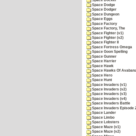
Space Docker
Space Dodge
Space Dodger
Space Dungeon
Space Eggs
Space Factory
Space Factory, The
Space Fighter (v1)
Space Fighter (v2)
Space Fighter II
Space Fortress Omega
Space Goon Spelling
Space Gunner
Space Harrier
Space Hawk
Space Hawks Of Avabana
Space Hero
Space Hunt
Space Invaders (v1)
Space Invaders (v2)
Space Invaders (v3)
Space Invaders (v4)
Space Invaders Battle
Space Invaders Episode 
Space Lander
Space Limbo
Space Lobsters
Space Maze (v1)
Space Maze (v2)