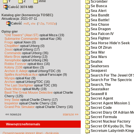
Y
Z
inne
Scromber
Se Busca
Całość 3074 MB
Sea Alert
Katalog gier (konwencja TOSEC)
Sea Bandit
Aktualizacja: 2021-07-11
Sea Battle!
Całość
,
md5
sha
(
7-Zip
,
TUGZip
)
Sea Chase
Sea Dragon
Opisy gier
Sea Falcon IV
"Old Towers" (Atari ST)
opisał Misza (19)
Sea Fighter
Submarine Commander
opisał Kaz (36)
Frogs
opisał Xeen (0)
Sea Horse Hide'n Seek
Choplifter!
opisał Urborg (0)
Sea Of Zirun
Joust
opisał Urborg (17)
Sea War
Commando
opisał Urborg (35)
Mario Bros
opisał Urborg (13)
Sea Wars
Xenophobe
opisał Urborg (36)
Seafox
Robbo Forever
opisał tbxx (16)
Seahorses
Kolony 2106
opisał tbxx (3)
Seaquest
Archon II: Adept
opisał Urborg/TDC (9)
Spitfire Ace/Hellcat Ace
opisał Farscape (9)
Search For The Jewel Of 
Wyspa
opisał Kaz (9)
Search For The Spectrix
Archon
opisał Urborg/TDC (16)
Search, The
The Last Starfighter
opisał TDC (30)
Dwie Wieże
opisał Muffy (19)
Seastalker
Basil The Great Mouse Detective
opisał Charlie
Seawolf II
Cherry (125)
Secret Agent
Inny Świat
opisał Charlie Cherry (17)
Secret Agent Mission 1
Inspektor
opisał Charlie Cherry (19)
Grand Prix Simulator
opisał Charlie Cherry (16)
Secret Code
Secret Diary Of Adrian Mo
«« nowsze
starsze »»
Secret Formula
Secret Nuclear Factory
Wewnętrzne/Internals
Secret Of Kyobu Di, The
Secretum Labyrinth King
Organizowanie imprez Atari - dyskusja