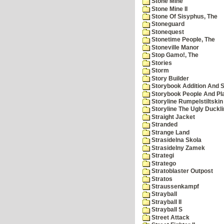
Stone Mine
Stone Mine II
Stone Of Sisyphus, The
Stoneguard
Stonequest
Stonetime People, The
Stoneville Manor
Stop Gamo!, The
Stories
Storm
Story Builder
Storybook Addition And S
Storybook People And Pl
Storyline Rumpelstiltskin
Storyline The Ugly Duckl
Straight Jacket
Stranded
Strange Land
Strasidelna Skola
Strasidelny Zamek
Strategi
Stratego
Stratoblaster Outpost
Stratos
Straussenkampf
Strayball
Strayball II
Strayball S
Street Attack