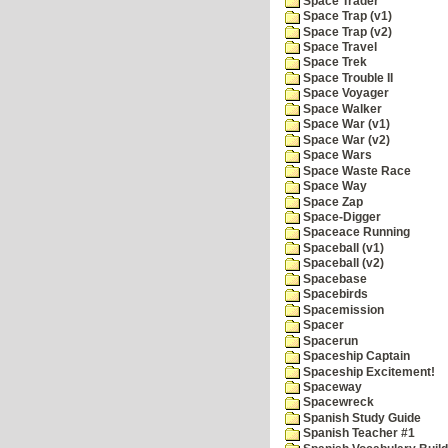
Space Trader
Space Trap (v1)
Space Trap (v2)
Space Travel
Space Trek
Space Trouble II
Space Voyager
Space Walker
Space War (v1)
Space War (v2)
Space Wars
Space Waste Race
Space Way
Space Zap
Space-Digger
Spaceace Running
Spaceball (v1)
Spaceball (v2)
Spacebase
Spacebirds
Spacemission
Spacer
Spacerun
Spaceship Captain
Spaceship Excitement!
Spaceway
Spacewreck
Spanish Study Guide
Spanish Teacher #1