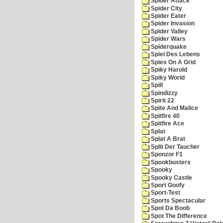
Spider Attack
Spider City
Spider Eater
Spider Invasion
Spider Valley
Spider Wars
Spiderquake
Spiel Des Lebens
Spies On A Grid
Spiky Harold
Spiky World
Spill
Spindizzy
Spirit 22
Spite And Malice
Spitfire 40
Spitfire Ace
Splat
Splat A Brat
Split Der Taucher
Sponzor F1
Spookbusters
Spooky
Spooky Castle
Sport Goofy
Sport-Test
Sports Spectacular
Spot Da Boob
Spot The Difference