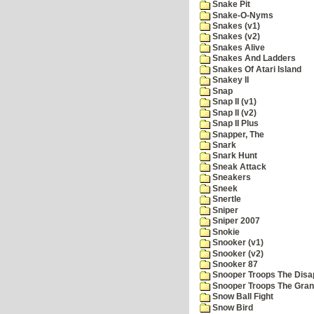
Snake Pit
Snake-O-Nyms
Snakes (v1)
Snakes (v2)
Snakes Alive
Snakes And Ladders
Snakes Of Atari Island
Snakey II
Snap
Snap II (v1)
Snap II (v2)
Snap II Plus
Snapper, The
Snark
Snark Hunt
Sneak Attack
Sneakers
Sneek
Snertle
Sniper
Sniper 2007
Snokie
Snooker (v1)
Snooker (v2)
Snooker 87
Snooper Troops The Disa
Snooper Troops The Grani
Snow Ball Fight
Snow Bird