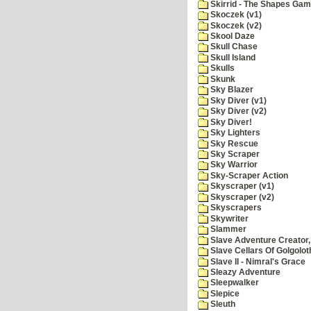
Skirrid - The Shapes Ga
Skoczek (v1)
Skoczek (v2)
Skool Daze
Skull Chase
Skull Island
Skulls
Skunk
Sky Blazer
Sky Diver (v1)
Sky Diver (v2)
Sky Diver!
Sky Lighters
Sky Rescue
Sky Scraper
Sky Warrior
Sky-Scraper Action
Skyscraper (v1)
Skyscraper (v2)
Skyscrapers
Skywriter
Slammer
Slave Adventure Creator,
Slave Cellars Of Golgolot
Slave II - Nimral's Grace
Sleazy Adventure
Sleepwalker
Slepice
Sleuth