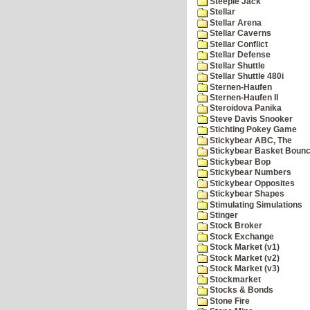
Steeple Jack
Stellar
Stellar Arena
Stellar Caverns
Stellar Conflict
Stellar Defense
Stellar Shuttle
Stellar Shuttle 480i
Sternen-Haufen
Sternen-Haufen II
Steroidova Panika
Steve Davis Snooker
Stichting Pokey Game
Stickybear ABC, The
Stickybear Basket Boun
Stickybear Bop
Stickybear Numbers
Stickybear Opposites
Stickybear Shapes
Stimulating Simulations
Stinger
Stock Broker
Stock Exchange
Stock Market (v1)
Stock Market (v2)
Stock Market (v3)
Stockmarket
Stocks & Bonds
Stone Fire