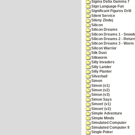
Sigma Delta Gamma 7
Sign Language Fun
Significant Figures Drill
Silent Service
Sileny Zlodej
Silicon
Silicon Dreams
Silicon Dreams 1 - Snowb
Silicon Dreams 2 - Retur
Silicon Dreams 3 - Worm 
Silicon Warrior
Silk Dust
Silkworm
Silly Invaders
Silly Lander
Silly Planter
Silverball
Simon
Simon (v1)
Simon (v2)
Simon (v3)
Simon Says
Simon! (v1)
Simon! (v2)
Simple Adventure
Simple Minds
Simulated Computer
Simulated Computer II
Single Poker