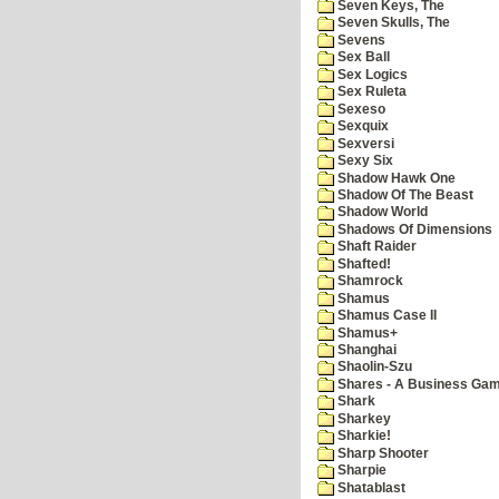
Seven Keys, The
Seven Skulls, The
Sevens
Sex Ball
Sex Logics
Sex Ruleta
Sexeso
Sexquix
Sexversi
Sexy Six
Shadow Hawk One
Shadow Of The Beast
Shadow World
Shadows Of Dimensions
Shaft Raider
Shafted!
Shamrock
Shamus
Shamus Case II
Shamus+
Shanghai
Shaolin-Szu
Shares - A Business Ga
Shark
Sharkey
Sharkie!
Sharp Shooter
Sharpie
Shatablast