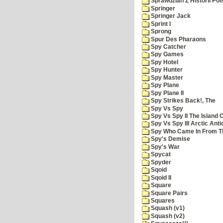
Sprawdzian Z Historii Pol
Springer
Springer Jack
Sprint I
Sprong
Spur Des Pharaons
Spy Catcher
Spy Games
Spy Hotel
Spy Hunter
Spy Master
Spy Plane
Spy Plane II
Spy Strikes Back!, The
Spy Vs Spy
Spy Vs Spy II The Island 
Spy Vs Spy III Arctic Anti
Spy Who Came In From T
Spy's Demise
Spy's War
Spycat
Spyder
Sqoid
Sqoid II
Square
Square Pairs
Squares
Squash (v1)
Squash (v2)