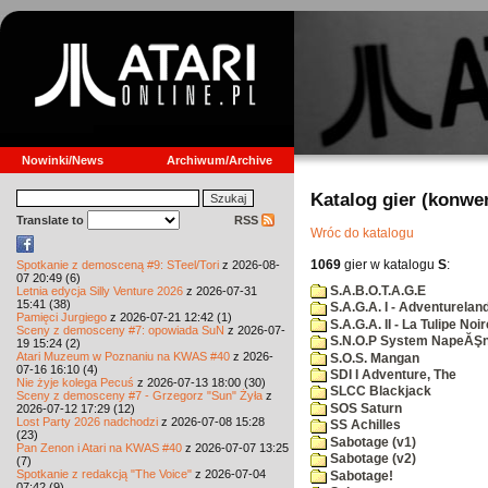
Nowinki/News
Archiwum/Archive
Katalog gier (konwe
Translate to
RSS
Wróc do katalogu
1069
gier w katalogu
S
:
Spotkanie z demosceną #9: STeel/Tori
z 2026-08-
07 20:49 (6)
S.A.B.O.T.A.G.E
Letnia edycja Silly Venture 2026
z 2026-07-31
15:41 (38)
S.A.G.A. I - Adventurelan
Pamięci Jurgiego
z 2026-07-21 12:42 (1)
S.A.G.A. II - La Tulipe Noir
Sceny z demosceny #7: opowiada SuN
z 2026-07-
S.N.O.P System NapeĂŞn
19 15:24 (2)
Atari Muzeum w Poznaniu na KWAS #40
z 2026-
S.O.S. Mangan
07-16 16:10 (4)
SDI I Adventure, The
Nie żyje kolega Pecuś
z 2026-07-13 18:00 (30)
SLCC Blackjack
Sceny z demosceny #7 - Grzegorz "Sun" Żyła
z
SOS Saturn
2026-07-12 17:29 (12)
Lost Party 2026 nadchodzi
z 2026-07-08 15:28
SS Achilles
(23)
Sabotage (v1)
Pan Zenon i Atari na KWAS #40
z 2026-07-07 13:25
Sabotage (v2)
(7)
Spotkanie z redakcją "The Voice"
z 2026-07-04
Sabotage!
07:42 (9)