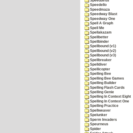
Speedbirds
Speedello
Speedmaza
Speedway Blast
Speedway One
Spell A Graph
Spell Me
Spellakazam
Spellbetter
Spellbinder
Spellbound (v1)
Spellbound (v2)
Spellbound (v3)
Spellbreaker
Spelldiver
Spellicopter
Spelling Bee
Spelling Bee Games
Spelling Builder
Spelling Flash Cards
Spelling Genie
Spelling In Context Eight
Spelling In Context One
Spelling Practice
Spellweaver
Spelunker
Sperm Invaders
Speurneus
Spider