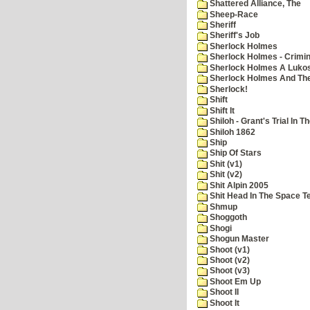
Shattered Alliance, The
Sheep-Race
Sheriff
Sheriff's Job
Sherlock Holmes
Sherlock Holmes - Crimin
Sherlock Holmes A Lukos
Sherlock Holmes And The
Sherlock!
Shift
Shift It
Shiloh - Grant's Trial In T
Shiloh 1862
Ship
Ship Of Stars
Shit (v1)
Shit (v2)
Shit Alpin 2005
Shit Head In The Space T
Shmup
Shoggoth
Shogi
Shogun Master
Shoot (v1)
Shoot (v2)
Shoot (v3)
Shoot Em Up
Shoot II
Shoot It