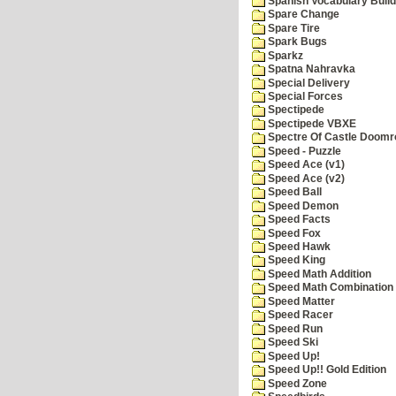
Spanish Vocabulary Build
Spare Change
Spare Tire
Spark Bugs
Sparkz
Spatna Nahravka
Special Delivery
Special Forces
Spectipede
Spectipede VBXE
Spectre Of Castle Doomr
Speed - Puzzle
Speed Ace (v1)
Speed Ace (v2)
Speed Ball
Speed Demon
Speed Facts
Speed Fox
Speed Hawk
Speed King
Speed Math Addition
Speed Math Combination
Speed Matter
Speed Racer
Speed Run
Speed Ski
Speed Up!
Speed Up!! Gold Edition
Speed Zone