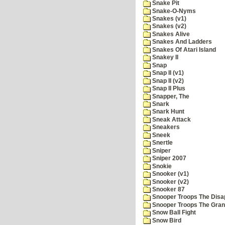
Snake Pit
Snake-O-Nyms
Snakes (v1)
Snakes (v2)
Snakes Alive
Snakes And Ladders
Snakes Of Atari Island
Snakey II
Snap
Snap II (v1)
Snap II (v2)
Snap II Plus
Snapper, The
Snark
Snark Hunt
Sneak Attack
Sneakers
Sneek
Snertle
Sniper
Sniper 2007
Snokie
Snooker (v1)
Snooker (v2)
Snooker 87
Snooper Troops The Disa
Snooper Troops The Grani
Snow Ball Fight
Snow Bird