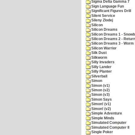
Sigma Delta Gamma 7
Sign Language Fun
Significant Figures Drill
Silent Service
Sileny Zlodej
Silicon
Silicon Dreams
Silicon Dreams 1 - Snowb
Silicon Dreams 2 - Retur
Silicon Dreams 3 - Worm 
Silicon Warrior
Silk Dust
Silkworm
Silly Invaders
Silly Lander
Silly Planter
Silverball
Simon
Simon (v1)
Simon (v2)
Simon (v3)
Simon Says
Simon! (v1)
Simon! (v2)
Simple Adventure
Simple Minds
Simulated Computer
Simulated Computer II
Single Poker