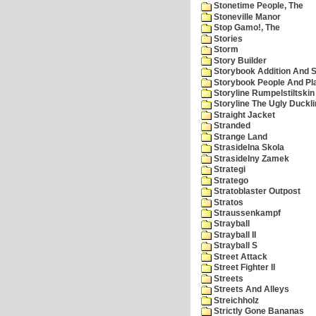
Stonetime People, The
Stoneville Manor
Stop Gamo!, The
Stories
Storm
Story Builder
Storybook Addition And S
Storybook People And Pl
Storyline Rumpelstiltskin
Storyline The Ugly Duckl
Straight Jacket
Stranded
Strange Land
Strasidelna Skola
Strasidelny Zamek
Strategi
Stratego
Stratoblaster Outpost
Stratos
Straussenkampf
Strayball
Strayball II
Strayball S
Street Attack
Street Fighter II
Streets
Streets And Alleys
Streichholz
Strictly Gone Bananas