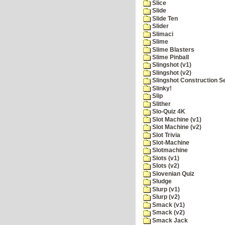
Slice
Slide
Slide Ten
Slider
Slimaci
Slime
Slime Blasters
Slime Pinball
Slingshot (v1)
Slingshot (v2)
Slingshot Construction S
Slinky!
Slip
Slither
Slo-Quiz 4K
Slot Machine (v1)
Slot Machine (v2)
Slot Trivia
Slot-Machine
Slotmachine
Slots (v1)
Slots (v2)
Slovenian Quiz
Sludge
Slurp (v1)
Slurp (v2)
Smack (v1)
Smack (v2)
Smack Jack