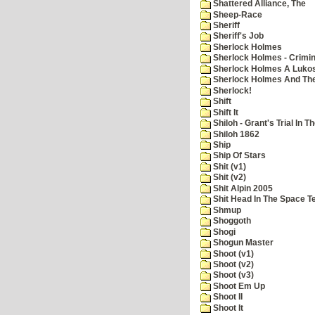
Shattered Alliance, The
Sheep-Race
Sheriff
Sheriff's Job
Sherlock Holmes
Sherlock Holmes - Crimin
Sherlock Holmes A Lukos
Sherlock Holmes And The
Sherlock!
Shift
Shift It
Shiloh - Grant's Trial In T
Shiloh 1862
Ship
Ship Of Stars
Shit (v1)
Shit (v2)
Shit Alpin 2005
Shit Head In The Space T
Shmup
Shoggoth
Shogi
Shogun Master
Shoot (v1)
Shoot (v2)
Shoot (v3)
Shoot Em Up
Shoot II
Shoot It