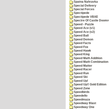
Spatna Nahravka
Special Delivery
Special Forces
Spectipede
Spectipede VBXE
Spectre Of Castle Doomr
Speed - Puzzle
Speed Ace (v1)
Speed Ace (v2)
Speed Ball
Speed Demon
Speed Facts
Speed Fox
Speed Hawk
Speed King
Speed Math Addition
Speed Math Combination
Speed Matter
Speed Racer
Speed Run
Speed Ski
Speed Up!
Speed Up!! Gold Edition
Speed Zone
Speedbirds
Speedello
Speedmaza
Speedway Blast
Speedway One