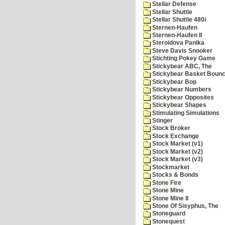
Stellar Defense
Stellar Shuttle
Stellar Shuttle 480i
Sternen-Haufen
Sternen-Haufen II
Steroidova Panika
Steve Davis Snooker
Stichting Pokey Game
Stickybear ABC, The
Stickybear Basket Boun
Stickybear Bop
Stickybear Numbers
Stickybear Opposites
Stickybear Shapes
Stimulating Simulations
Stinger
Stock Broker
Stock Exchange
Stock Market (v1)
Stock Market (v2)
Stock Market (v3)
Stockmarket
Stocks & Bonds
Stone Fire
Stone Mine
Stone Mine II
Stone Of Sisyphus, The
Stoneguard
Stonequest