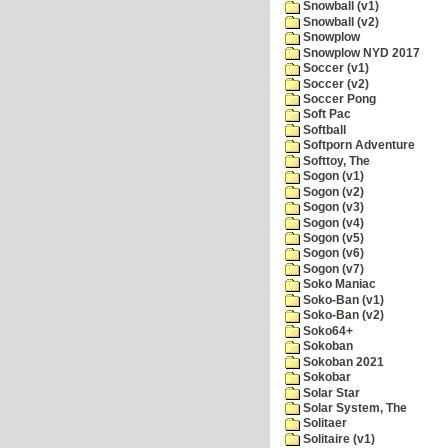
Snowball (v1)
Snowball (v2)
Snowplow
Snowplow NYD 2017
Soccer (v1)
Soccer (v2)
Soccer Pong
Soft Pac
Softball
Softporn Adventure
Softtoy, The
Sogon (v1)
Sogon (v2)
Sogon (v3)
Sogon (v4)
Sogon (v5)
Sogon (v6)
Sogon (v7)
Soko Maniac
Soko-Ban (v1)
Soko-Ban (v2)
Soko64+
Sokoban
Sokoban 2021
Sokobar
Solar Star
Solar System, The
Solitaer
Solitaire (v1)