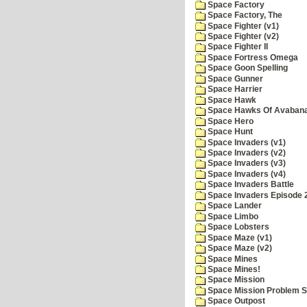
Space Factory
Space Factory, The
Space Fighter (v1)
Space Fighter (v2)
Space Fighter II
Space Fortress Omega
Space Goon Spelling
Space Gunner
Space Harrier
Space Hawk
Space Hawks Of Avabana
Space Hero
Space Hunt
Space Invaders (v1)
Space Invaders (v2)
Space Invaders (v3)
Space Invaders (v4)
Space Invaders Battle
Space Invaders Episode 
Space Lander
Space Limbo
Space Lobsters
Space Maze (v1)
Space Maze (v2)
Space Mines
Space Mines!
Space Mission
Space Mission Problem S
Space Outpost