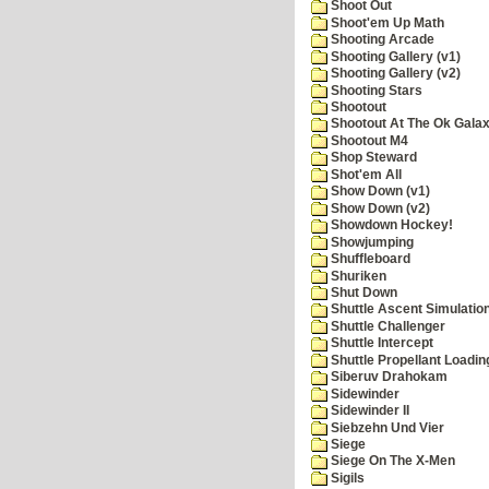
Shoot Out
Shoot'em Up Math
Shooting Arcade
Shooting Gallery (v1)
Shooting Gallery (v2)
Shooting Stars
Shootout
Shootout At The Ok Gala
Shootout M4
Shop Steward
Shot'em All
Show Down (v1)
Show Down (v2)
Showdown Hockey!
Showjumping
Shuffleboard
Shuriken
Shut Down
Shuttle Ascent Simulatio
Shuttle Challenger
Shuttle Intercept
Shuttle Propellant Loadin
Siberuv Drahokam
Sidewinder
Sidewinder II
Siebzehn Und Vier
Siege
Siege On The X-Men
Sigils