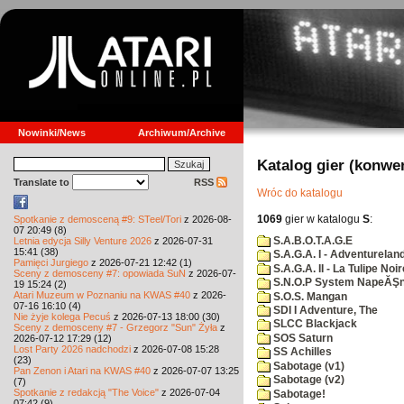
Nowinki/News
Archiwum/Archive
Katalog gier (konwe
Translate to
RSS
Wróc do katalogu
1069
gier w katalogu
S
:
Spotkanie z demosceną #9: STeel/Tori
z 2026-08-
07 20:49 (8)
S.A.B.O.T.A.G.E
Letnia edycja Silly Venture 2026
z 2026-07-31
15:41 (38)
S.A.G.A. I - Adventurelan
Pamięci Jurgiego
z 2026-07-21 12:42 (1)
S.A.G.A. II - La Tulipe Noir
Sceny z demosceny #7: opowiada SuN
z 2026-07-
S.N.O.P System NapeĂŞn
19 15:24 (2)
Atari Muzeum w Poznaniu na KWAS #40
z 2026-
S.O.S. Mangan
07-16 16:10 (4)
SDI I Adventure, The
Nie żyje kolega Pecuś
z 2026-07-13 18:00 (30)
SLCC Blackjack
Sceny z demosceny #7 - Grzegorz "Sun" Żyła
z
SOS Saturn
2026-07-12 17:29 (12)
Lost Party 2026 nadchodzi
z 2026-07-08 15:28
SS Achilles
(23)
Sabotage (v1)
Pan Zenon i Atari na KWAS #40
z 2026-07-07 13:25
Sabotage (v2)
(7)
Spotkanie z redakcją "The Voice"
z 2026-07-04
Sabotage!
07:42 (9)