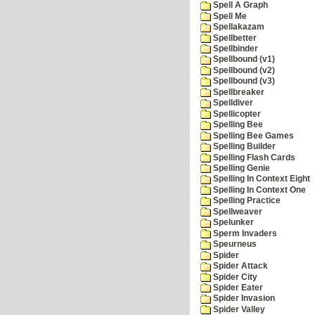
Spell A Graph
Spell Me
Spellakazam
Spellbetter
Spellbinder
Spellbound (v1)
Spellbound (v2)
Spellbound (v3)
Spellbreaker
Spelldiver
Spellicopter
Spelling Bee
Spelling Bee Games
Spelling Builder
Spelling Flash Cards
Spelling Genie
Spelling In Context Eight
Spelling In Context One
Spelling Practice
Spellweaver
Spelunker
Sperm Invaders
Speurneus
Spider
Spider Attack
Spider City
Spider Eater
Spider Invasion
Spider Valley