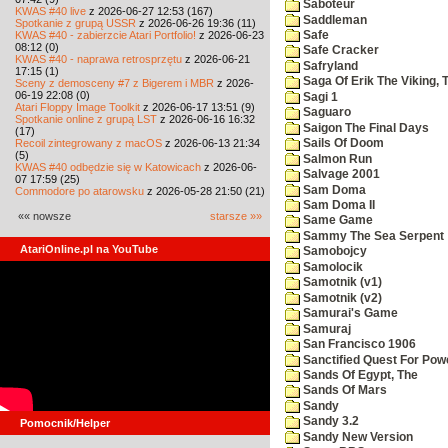
Saboteur
KWAS #40 live
z 2026-06-27 12:53 (167)
Saddleman
Spotkanie z grupą USSR
z 2026-06-26 19:36 (11)
KWAS #40 - zabierzcie Atari Portfolio!
z 2026-06-23
Safe
08:12 (0)
Safe Cracker
KWAS #40 - naprawa retrosprzętu
z 2026-06-21
Safryland
17:15 (1)
Saga Of Erik The Viking, 
Sceny z demosceny #7 z Bigerem i MBR
z 2026-
06-19 22:08 (0)
Sagi 1
Atari Floppy Image Toolkit
z 2026-06-17 13:51 (9)
Saguaro
Spotkanie online z grupą LST
z 2026-06-16 16:32
Saigon The Final Days
(17)
Recoil zintegrowany z macOS
z 2026-06-13 21:34
Sails Of Doom
(5)
Salmon Run
KWAS #40 odbędzie się w Katowicach
z 2026-06-
Salvage 2001
07 17:59 (25)
Sam Doma
Commodore po atarowsku
z 2026-05-28 21:50 (21)
Sam Doma II
«« nowsze
starsze »»
Same Game
Sammy The Sea Serpent
AtariOnline.pl na YouTube
Samobojcy
Samolocik
Samotnik (v1)
Samotnik (v2)
Samurai's Game
Samuraj
San Francisco 1906
Sanctified Quest For Pow
Sands Of Egypt, The
Sands Of Mars
Sandy
Sandy 3.2
Pomocnik/Helper
Sandy New Version