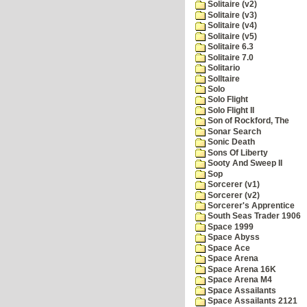
Solitaire (v2)
Solitaire (v3)
Solitaire (v4)
Solitaire (v5)
Solitaire 6.3
Solitaire 7.0
Solitario
Solltaire
Solo
Solo Flight
Solo Flight II
Son of Rockford, The
Sonar Search
Sonic Death
Sons Of Liberty
Sooty And Sweep II
Sop
Sorcerer (v1)
Sorcerer (v2)
Sorcerer's Apprentice
South Seas Trader 1906
Space 1999
Space Abyss
Space Ace
Space Arena
Space Arena 16K
Space Arena M4
Space Assailants
Space Assailants 2121