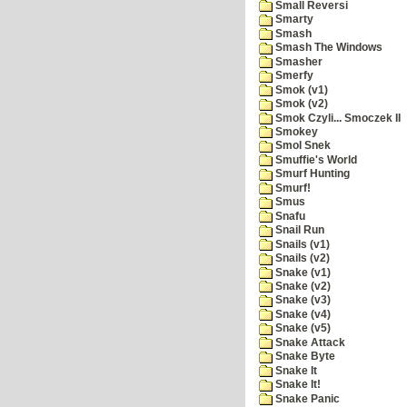
Small Reversi
Smarty
Smash
Smash The Windows
Smasher
Smerfy
Smok (v1)
Smok (v2)
Smok Czyli... Smoczek II
Smokey
Smol Snek
Smuffie's World
Smurf Hunting
Smurf!
Smus
Snafu
Snail Run
Snails (v1)
Snails (v2)
Snake (v1)
Snake (v2)
Snake (v3)
Snake (v4)
Snake (v5)
Snake Attack
Snake Byte
Snake It
Snake It!
Snake Panic