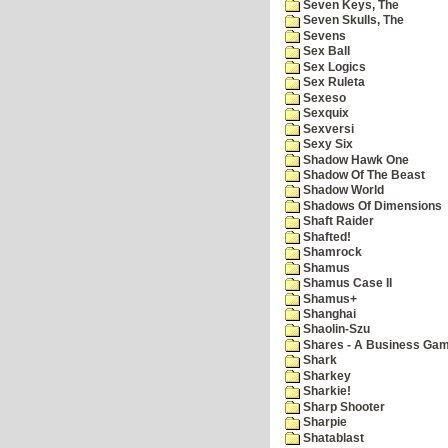
Seven Keys, The
Seven Skulls, The
Sevens
Sex Ball
Sex Logics
Sex Ruleta
Sexeso
Sexquix
Sexversi
Sexy Six
Shadow Hawk One
Shadow Of The Beast
Shadow World
Shadows Of Dimensions
Shaft Raider
Shafted!
Shamrock
Shamus
Shamus Case II
Shamus+
Shanghai
Shaolin-Szu
Shares - A Business Ga
Shark
Sharkey
Sharkie!
Sharp Shooter
Sharpie
Shatablast