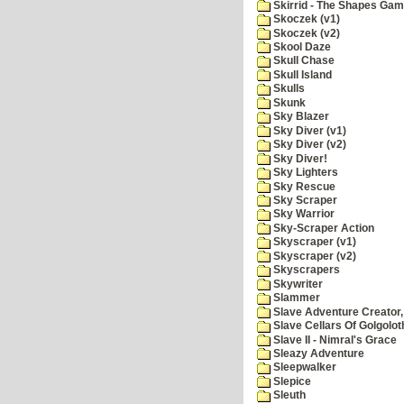
Skirrid - The Shapes Ga
Skoczek (v1)
Skoczek (v2)
Skool Daze
Skull Chase
Skull Island
Skulls
Skunk
Sky Blazer
Sky Diver (v1)
Sky Diver (v2)
Sky Diver!
Sky Lighters
Sky Rescue
Sky Scraper
Sky Warrior
Sky-Scraper Action
Skyscraper (v1)
Skyscraper (v2)
Skyscrapers
Skywriter
Slammer
Slave Adventure Creator,
Slave Cellars Of Golgolot
Slave II - Nimral's Grace
Sleazy Adventure
Sleepwalker
Slepice
Sleuth