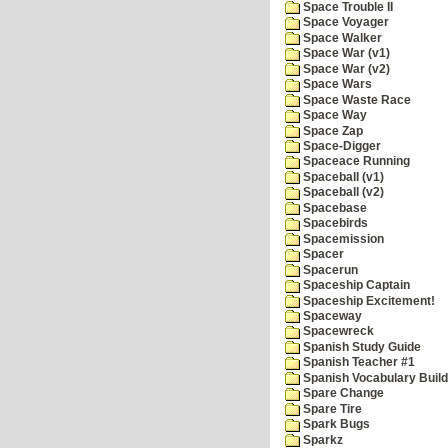
Space Trouble II
Space Voyager
Space Walker
Space War (v1)
Space War (v2)
Space Wars
Space Waste Race
Space Way
Space Zap
Space-Digger
Spaceace Running
Spaceball (v1)
Spaceball (v2)
Spacebase
Spacebirds
Spacemission
Spacer
Spacerun
Spaceship Captain
Spaceship Excitement!
Spaceway
Spacewreck
Spanish Study Guide
Spanish Teacher #1
Spanish Vocabulary Build
Spare Change
Spare Tire
Spark Bugs
Sparkz