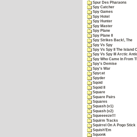
Spur Des Pharaons
Spy Catcher
Spy Games
Spy Hotel
Spy Hunter
Spy Master
Spy Plane
Spy Plane II
Spy Strikes Back!, The
Spy Vs Spy
Spy Vs Spy II The Island 
Spy Vs Spy III Arctic Anti
Spy Who Came In From T
Spy's Demise
Spy's War
Spycat
Spyder
Sqoid
Sqoid II
Square
Square Pairs
Squares
Squash (v1)
Squash (v2)
Squeeeeze!!!
Squirm Tracks
Squirrel On A Pogo Stick
Squish'Em
Squonk