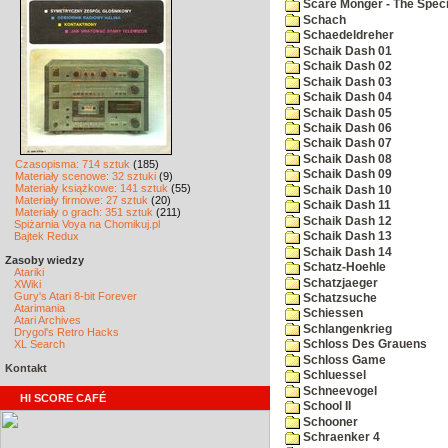
Scare Monger - The Specia
Schach
Schaedeldreher
Schaik Dash 01
Schaik Dash 02
Schaik Dash 03
Schaik Dash 04
Schaik Dash 05
Schaik Dash 06
Schaik Dash 07
Schaik Dash 08
Czasopisma: 714 sztuk
(185)
Schaik Dash 09
Materiały scenowe: 32 sztuki
(9)
Materiały książkowe: 141 sztuk
(55)
Schaik Dash 10
Materiały firmowe: 27 sztuk
(20)
Schaik Dash 11
Materiały o grach: 351 sztuk
(211)
Schaik Dash 12
Spiżarnia Voya na Chomikuj.pl
Bajtek Redux
Schaik Dash 13
Schaik Dash 14
Zasoby wiedzy
Schatz-Hoehle
Atariki
Schatzjaeger
XWiki
Gury's Atari 8-bit Forever
Schatzsuche
Atarimania
Schiessen
Atari Archives
Schlangenkrieg
Drygol's Retro Hacks
XL Search
Schloss Des Grauens
Schloss Game
Kontakt
Schluessel
Schneevogel
HI SCORE CAFÉ
School II
Schooner
Schraenker 4