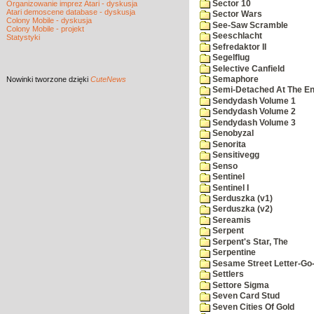
Sector 10
Organizowanie imprez Atari - dyskusja
Atari demoscene database - dyskusja
Sector Wars
Colony Mobile - dyskusja
See-Saw Scramble
Colony Mobile - projekt
Seeschlacht
Statystyki
Sefredaktor II
Segelflug
Selective Canfield
Nowinki
tworzone dzięki
CuteNews
Semaphore
Semi-Detached At The End
Sendydash Volume 1
Sendydash Volume 2
Sendydash Volume 3
Senobyzal
Senorita
Sensitivegg
Senso
Sentinel
Sentinel I
Serduszka (v1)
Serduszka (v2)
Sereamis
Serpent
Serpent's Star, The
Serpentine
Sesame Street Letter-Go
Settlers
Settore Sigma
Seven Card Stud
Seven Cities Of Gold