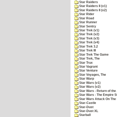
Star Raiders
Star Raiders II (v1)
Star Raiders II (v2)
Star Rider
Star Road
Star Runner
Star Sentry
Star Trek (v1)
Star Trek (v2)
Star Trek (v3)
Star Trek (v4)
Star Trek 3.2
Star Trek III
Star Trek The Game
Star Trek, The
Star Trux
Star Vagrant
Star Venture
Star Voyages, The
Star Warp
Star Wars (v1)
Star Wars (v2)
Star Wars - Return of the 
Star Wars - The Empire S
Star Wars Attack On The 
Star-Castle
Star-Dust
Star-Dust XL
Starball