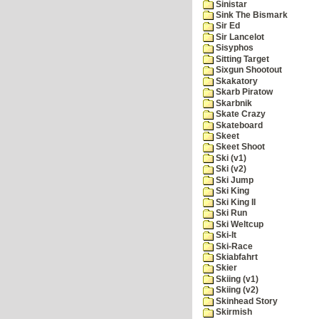
Sinistar
Sink The Bismark
Sir Ed
Sir Lancelot
Sisyphos
Sitting Target
Sixgun Shootout
Skakatory
Skarb Piratow
Skarbnik
Skate Crazy
Skateboard
Skeet
Skeet Shoot
Ski (v1)
Ski (v2)
Ski Jump
Ski King
Ski King II
Ski Run
Ski Weltcup
Ski-It
Ski-Race
Skiabfahrt
Skier
Skiing (v1)
Skiing (v2)
Skinhead Story
Skirmish