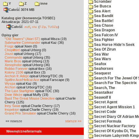
Scromber
Y
Z
inne
Se Busca
Całość 3074 MB
Sea Alert
Sea Bandit
Katalog gier (konwencja TOSEC)
Sea Battle!
Aktualizacja: 2021-07-11
Sea Chase
Całość
,
md5
sha
(
7-Zip
,
TUGZip
)
Sea Dragon
Sea Falcon IV
Opisy gier
"Old Towers" (Atari ST)
opisał Misza (19)
Sea Fighter
Submarine Commander
opisał Kaz (36)
Sea Horse Hide'n Seek
Frogs
opisał Xeen (0)
Sea Of Zirun
Choplifter!
opisał Urborg (0)
Joust
opisał Urborg (17)
Sea War
Commando
opisał Urborg (35)
Sea Wars
Mario Bros
opisał Urborg (13)
Seafox
Xenophobe
opisał Urborg (36)
Robbo Forever
opisał tbxx (16)
Seahorses
Kolony 2106
opisał tbxx (3)
Seaquest
Archon II: Adept
opisał Urborg/TDC (9)
Search For The Jewel Of 
Spitfire Ace/Hellcat Ace
opisał Farscape (9)
Search For The Spectrix
Wyspa
opisał Kaz (9)
Archon
opisał Urborg/TDC (16)
Search, The
The Last Starfighter
opisał TDC (30)
Seastalker
Dwie Wieże
opisał Muffy (19)
Seawolf II
Basil The Great Mouse Detective
opisał Charlie
Cherry (125)
Secret Agent
Inny Świat
opisał Charlie Cherry (17)
Secret Agent Mission 1
Inspektor
opisał Charlie Cherry (19)
Secret Code
Grand Prix Simulator
opisał Charlie Cherry (16)
Secret Diary Of Adrian Mo
«« nowsze
starsze »»
Secret Formula
Secret Nuclear Factory
Secret Of Kyobu Di, The
Wewnętrzne/Internals
Secretum Labyrinth King