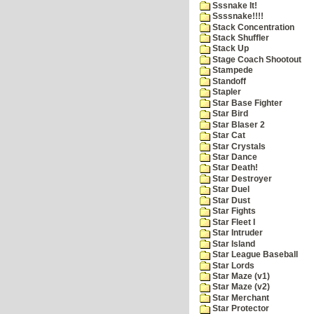
Sssnake It!
Ssssnake!!!!
Stack Concentration
Stack Shuffler
Stack Up
Stage Coach Shootout
Stampede
Standoff
Stapler
Star Base Fighter
Star Bird
Star Blaser 2
Star Cat
Star Crystals
Star Dance
Star Death!
Star Destroyer
Star Duel
Star Dust
Star Fights
Star Fleet I
Star Intruder
Star Island
Star League Baseball
Star Lords
Star Maze (v1)
Star Maze (v2)
Star Merchant
Star Protector