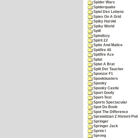
Spider Wars
Spiderquake
Spiel Des Lebens
Spies On A Grid
Spiky Harold
Spiky World
Spill
Spindizzy
Spirit 22
Spite And Malice
Spitfire 40
Spitfire Ace
Splat
Splat A Brat
Split Der Taucher
Sponzor F1
Spookbusters
Spooky
Spooky Castle
Sport Goofy
Sport-Test
Sports Spectacular
Spot Da Boob
Spot The Difference
Sprawdzian Z Historii Pol
Springer
Springer Jack
Sprint I
Sprong