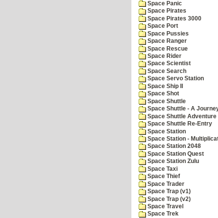
Space Panic
Space Pirates
Space Pirates 3000
Space Port
Space Pussies
Space Ranger
Space Rescue
Space Rider
Space Scientist
Space Search
Space Servo Station
Space Ship II
Space Shot
Space Shuttle
Space Shuttle - A Journe
Space Shuttle Adventure
Space Shuttle Re-Entry
Space Station
Space Station - Multiplica
Space Station 2048
Space Station Quest
Space Station Zulu
Space Taxi
Space Thief
Space Trader
Space Trap (v1)
Space Trap (v2)
Space Travel
Space Trek