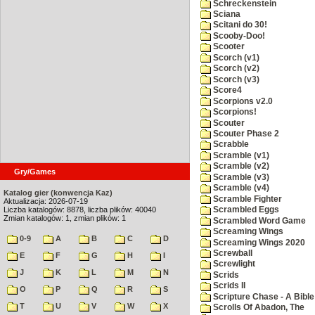
Schreckenstein
Sciana
Scitani do 30!
Scooby-Doo!
Scooter
Scorch (v1)
Scorch (v2)
Scorch (v3)
Score4
Scorpions v2.0
Scorpions!
Scouter
Scouter Phase 2
Scrabble
Scramble (v1)
Scramble (v2)
Gry/Games
Scramble (v3)
Scramble (v4)
Katalog gier (konwencja Kaz)
Scramble Fighter
Aktualizacja: 2026-07-19
Liczba katalogów: 8878, liczba plików: 40040
Scrambled Eggs
Zmian katalogów: 1, zmian plików: 1
Scrambled Word Game
Screaming Wings
0-9
A
B
C
D
Screaming Wings 2020
Screwball
E
F
G
H
I
Screwlight
J
K
L
M
N
Scrids
Scrids II
O
P
Q
R
S
Scripture Chase - A Bible
T
U
V
W
X
Scrolls Of Abadon, The