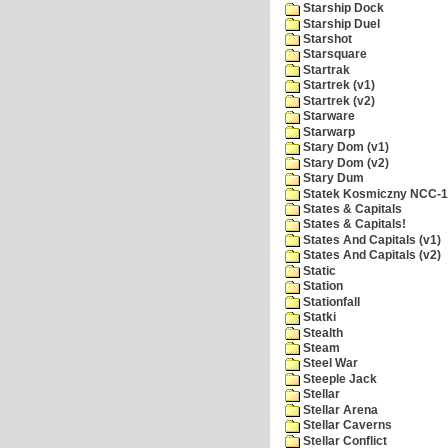
Starship Dock
Starship Duel
Starshot
Starsquare
Startrak
Startrek (v1)
Startrek (v2)
Starware
Starwarp
Stary Dom (v1)
Stary Dom (v2)
Stary Dum
Statek Kosmiczny NCC-
States & Capitals
States & Capitals!
States And Capitals (v1)
States And Capitals (v2)
Static
Station
Stationfall
Statki
Stealth
Steam
Steel War
Steeple Jack
Stellar
Stellar Arena
Stellar Caverns
Stellar Conflict