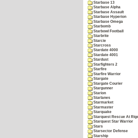
Starbase 13
Starbase Alpha
Starbase Assault
Starbase Hyperion
Starbase Omega
Starbomb
Starbowl Football
Starbrite
Starcie
Starcross
Stardate 4000
Stardate 4001
Stardust
Starfighters 2
Starfire
Starfire Warrior
Stargate
Stargate Courier
Stargunner
Starion
Starlanes
Starmarket
Starmaster
Starquake
Starquest Rescue At Rige
Starquest Star Warrior
Stars
Starsector Defense
Starship