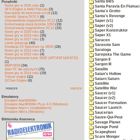
Santa BBS
Poradniki
Nowe gry w 2026 roku
(1)
Santa Paravia En Fiumac
SFX-Engine w MAD Pascalu
(3)
Santa's Grotto
Narzędzie do tworzenia scrolli
(12)
Santa's Revenge
Kartridż Sparta DOS X
(6)
Usprawnienia magnetofonu XC12
(12)
Saper (v1)
Konserwacja stacji dysków 1050
(19)
Saper (v2)
Konserwacja magnetofonu XC12
(15)
Saper Konstruktor
Nowe gry w 2020 roku
(2)
Saper X1
Nowe gry w 2019 roku
(35)
Nowe gry w 2017 roku
(3)
Saracen
Larek pokazuje
(40)
Sarasota Sam
Emulacja ZX Spectrum na VBXE
(26)
Saratoga
Nowe gry w 2016 roku
(7)
Nowe gry w 2015 roku
(4)
Sarepska The Game
Partycjonowanie karty SIDE (APT/FAT16/FAT32)
Sargon II
(1)
Sargon III
BMPVIEW
(34)
Satalite
Atari ST dla opornych
(75)
Nowe gry w 2014 roku
(19)
Satan's Hollow
Tritone engine
(11)
Satarn Saturn
QChan Engine
(6)
Satellite
nowsze
starsze
Satellite War
Saucer (v1)
Emulatory
Saucer (v2)
Emulator Atari800Win
Saucer Formation
Emulator Atari800Win PLus 4.0 (Windows)
Saucer Launch
Emulator Atari++ (multiplatform)
Emulator Altirra (Windows)
Saucerian
Sauve-Qui-Peut
Biblioteka Atarowca
Savage Planet
Savage Pond
Scapeghost
Scare Monger