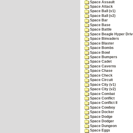
Space Assault
Space Attack
Space Ball (v1)
Space Ball (v2)
Space Bar
Space Base
Space Battle
Space Beagle Hyper Driv
Space Binvaders
Space Blaster
Space Bombs
Space Bowl
Space Bumpers
Space Cadet
Space Caverns
Space Chase
Space Check
Space Circuit
Space City (v1)
Space City (v2)
Space Combat
Space Conflict
Space Conflict II
Space Cowboy
Space Docker
Space Dodge
Space Dodger
Space Dungeon
Space Eggs