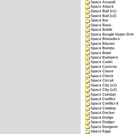
Space Assault
Space Attack
Space Ball (v1)
Space Ball (v2)
Space Bar
Space Base
Space Battle
Space Beagle Hyper Driv
Space Binvaders
Space Blaster
Space Bombs
Space Bowl
Space Bumpers
Space Cadet
Space Caverns
Space Chase
Space Check
Space Circuit
Space City (v1)
Space City (v2)
Space Combat
Space Conflict
Space Conflict II
Space Cowboy
Space Docker
Space Dodge
Space Dodger
Space Dungeon
Space Eggs