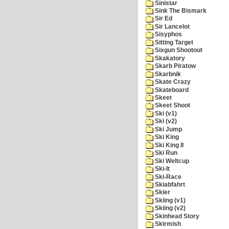
Sinistar
Sink The Bismark
Sir Ed
Sir Lancelot
Sisyphos
Sitting Target
Sixgun Shootout
Skakatory
Skarb Piratow
Skarbnik
Skate Crazy
Skateboard
Skeet
Skeet Shoot
Ski (v1)
Ski (v2)
Ski Jump
Ski King
Ski King II
Ski Run
Ski Weltcup
Ski-It
Ski-Race
Skiabfahrt
Skier
Skiing (v1)
Skiing (v2)
Skinhead Story
Skirmish