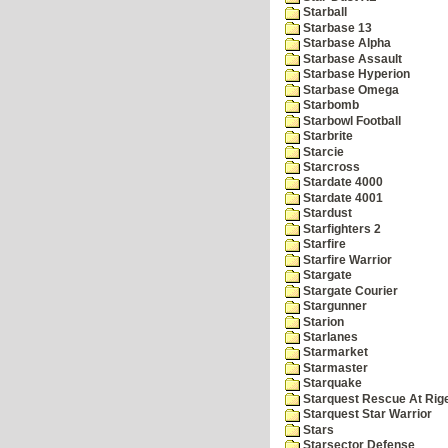
Starball
Starbase 13
Starbase Alpha
Starbase Assault
Starbase Hyperion
Starbase Omega
Starbomb
Starbowl Football
Starbrite
Starcie
Starcross
Stardate 4000
Stardate 4001
Stardust
Starfighters 2
Starfire
Starfire Warrior
Stargate
Stargate Courier
Stargunner
Starion
Starlanes
Starmarket
Starmaster
Starquake
Starquest Rescue At Rige
Starquest Star Warrior
Stars
Starsector Defense