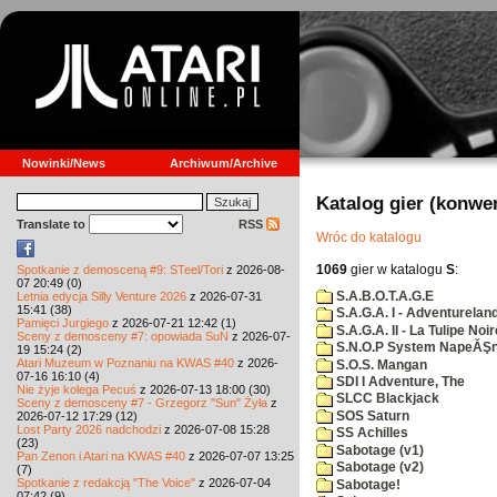
Nowinki/News
Archiwum/Archive
Katalog gier (konwe
Translate to
RSS
Wróc do katalogu
1069
gier w katalogu
S
:
Spotkanie z demosceną #9: STeel/Tori
z 2026-08-
07 20:49 (0)
S.A.B.O.T.A.G.E
Letnia edycja Silly Venture 2026
z 2026-07-31
15:41 (38)
S.A.G.A. I - Adventurelan
Pamięci Jurgiego
z 2026-07-21 12:42 (1)
S.A.G.A. II - La Tulipe Noir
Sceny z demosceny #7: opowiada SuN
z 2026-07-
S.N.O.P System NapeĂŞn
19 15:24 (2)
Atari Muzeum w Poznaniu na KWAS #40
z 2026-
S.O.S. Mangan
07-16 16:10 (4)
SDI I Adventure, The
Nie żyje kolega Pecuś
z 2026-07-13 18:00 (30)
SLCC Blackjack
Sceny z demosceny #7 - Grzegorz "Sun" Żyła
z
SOS Saturn
2026-07-12 17:29 (12)
Lost Party 2026 nadchodzi
z 2026-07-08 15:28
SS Achilles
(23)
Sabotage (v1)
Pan Zenon i Atari na KWAS #40
z 2026-07-07 13:25
Sabotage (v2)
(7)
Spotkanie z redakcją "The Voice"
z 2026-07-04
Sabotage!
07:42 (9)