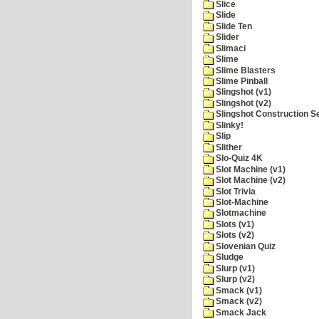
Slice
Slide
Slide Ten
Slider
Slimaci
Slime
Slime Blasters
Slime Pinball
Slingshot (v1)
Slingshot (v2)
Slingshot Construction S
Slinky!
Slip
Slither
Slo-Quiz 4K
Slot Machine (v1)
Slot Machine (v2)
Slot Trivia
Slot-Machine
Slotmachine
Slots (v1)
Slots (v2)
Slovenian Quiz
Sludge
Slurp (v1)
Slurp (v2)
Smack (v1)
Smack (v2)
Smack Jack