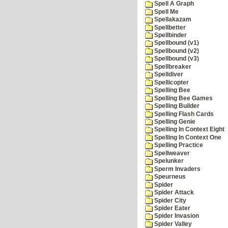
Spell A Graph
Spell Me
Spellakazam
Spellbetter
Spellbinder
Spellbound (v1)
Spellbound (v2)
Spellbound (v3)
Spellbreaker
Spelldiver
Spellicopter
Spelling Bee
Spelling Bee Games
Spelling Builder
Spelling Flash Cards
Spelling Genie
Spelling In Context Eight
Spelling In Context One
Spelling Practice
Spellweaver
Spelunker
Sperm Invaders
Speurneus
Spider
Spider Attack
Spider City
Spider Eater
Spider Invasion
Spider Valley