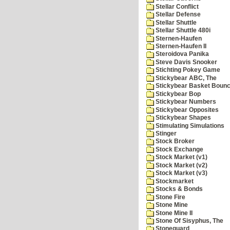
Stellar Conflict
Stellar Defense
Stellar Shuttle
Stellar Shuttle 480i
Sternen-Haufen
Sternen-Haufen II
Steroidova Panika
Steve Davis Snooker
Stichting Pokey Game
Stickybear ABC, The
Stickybear Basket Boun
Stickybear Bop
Stickybear Numbers
Stickybear Opposites
Stickybear Shapes
Stimulating Simulations
Stinger
Stock Broker
Stock Exchange
Stock Market (v1)
Stock Market (v2)
Stock Market (v3)
Stockmarket
Stocks & Bonds
Stone Fire
Stone Mine
Stone Mine II
Stone Of Sisyphus, The
Stoneguard