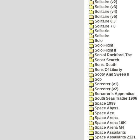
Solitaire (v2)
Solitaire (v3)
Solitaire (v4)
Solitaire (v5)
Solitaire 6.3
Solitaire 7.0
Solitario
Solltaire
Solo
Solo Flight
Solo Flight II
Son of Rockford, The
Sonar Search
Sonic Death
Sons Of Liberty
Sooty And Sweep II
Sop
Sorcerer (v1)
Sorcerer (v2)
Sorcerer's Apprentice
South Seas Trader 1906
Space 1999
Space Abyss
Space Ace
Space Arena
Space Arena 16K
Space Arena M4
Space Assailants
Space Assailants 2121