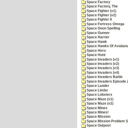
Space Factory
Space Factory, The
Space Fighter (v1)
Space Fighter (v2)
Space Fighter II
Space Fortress Omega
Space Goon Spelling
Space Gunner
Space Harrier
Space Hawk
Space Hawks Of Avabana
Space Hero
Space Hunt
Space Invaders (v1)
Space Invaders (v2)
Space Invaders (v3)
Space Invaders (v4)
Space Invaders Battle
Space Invaders Episode 
Space Lander
Space Limbo
Space Lobsters
Space Maze (v1)
Space Maze (v2)
Space Mines
Space Mines!
Space Mission
Space Mission Problem S
Space Outpost