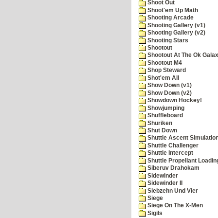
Shoot Out
Shoot'em Up Math
Shooting Arcade
Shooting Gallery (v1)
Shooting Gallery (v2)
Shooting Stars
Shootout
Shootout At The Ok Gala
Shootout M4
Shop Steward
Shot'em All
Show Down (v1)
Show Down (v2)
Showdown Hockey!
Showjumping
Shuffleboard
Shuriken
Shut Down
Shuttle Ascent Simulatio
Shuttle Challenger
Shuttle Intercept
Shuttle Propellant Loadin
Siberuv Drahokam
Sidewinder
Sidewinder II
Siebzehn Und Vier
Siege
Siege On The X-Men
Sigils