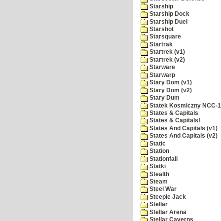
Starship
Starship Dock
Starship Duel
Starshot
Starsquare
Startrak
Startrek (v1)
Startrek (v2)
Starware
Starwarp
Stary Dom (v1)
Stary Dom (v2)
Stary Dum
Statek Kosmiczny NCC-
States & Capitals
States & Capitals!
States And Capitals (v1)
States And Capitals (v2)
Static
Station
Stationfall
Statki
Stealth
Steam
Steel War
Steeple Jack
Stellar
Stellar Arena
Stellar Caverns