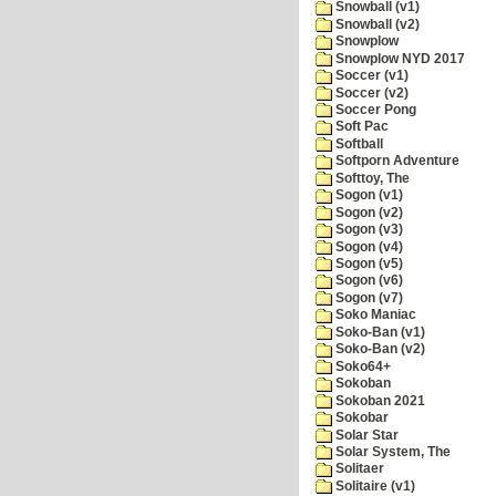
Snowball (v1)
Snowball (v2)
Snowplow
Snowplow NYD 2017
Soccer (v1)
Soccer (v2)
Soccer Pong
Soft Pac
Softball
Softporn Adventure
Softtoy, The
Sogon (v1)
Sogon (v2)
Sogon (v3)
Sogon (v4)
Sogon (v5)
Sogon (v6)
Sogon (v7)
Soko Maniac
Soko-Ban (v1)
Soko-Ban (v2)
Soko64+
Sokoban
Sokoban 2021
Sokobar
Solar Star
Solar System, The
Solitaer
Solitaire (v1)