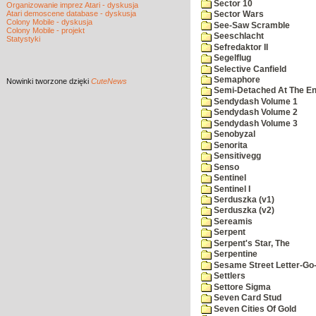
Sector 10
Organizowanie imprez Atari - dyskusja
Atari demoscene database - dyskusja
Sector Wars
Colony Mobile - dyskusja
See-Saw Scramble
Colony Mobile - projekt
Seeschlacht
Statystyki
Sefredaktor II
Segelflug
Selective Canfield
Semaphore
Nowinki
tworzone dzięki
CuteNews
Semi-Detached At The End
Sendydash Volume 1
Sendydash Volume 2
Sendydash Volume 3
Senobyzal
Senorita
Sensitivegg
Senso
Sentinel
Sentinel I
Serduszka (v1)
Serduszka (v2)
Sereamis
Serpent
Serpent's Star, The
Serpentine
Sesame Street Letter-Go
Settlers
Settore Sigma
Seven Card Stud
Seven Cities Of Gold