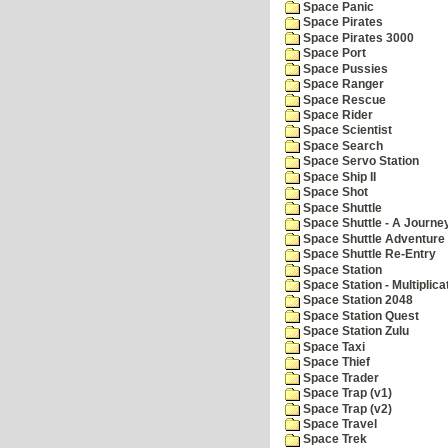
Space Panic
Space Pirates
Space Pirates 3000
Space Port
Space Pussies
Space Ranger
Space Rescue
Space Rider
Space Scientist
Space Search
Space Servo Station
Space Ship II
Space Shot
Space Shuttle
Space Shuttle - A Journe
Space Shuttle Adventure
Space Shuttle Re-Entry
Space Station
Space Station - Multiplica
Space Station 2048
Space Station Quest
Space Station Zulu
Space Taxi
Space Thief
Space Trader
Space Trap (v1)
Space Trap (v2)
Space Travel
Space Trek