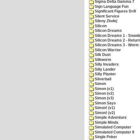
Sigma Delta Gamma 7
Sign Language Fun
Significant Figures Drill
Silent Service
Sileny Zlodej
Silicon
Silicon Dreams
Silicon Dreams 1 - Snowb
Silicon Dreams 2 - Retur
Silicon Dreams 3 - Worm 
Silicon Warrior
Silk Dust
Silkworm
Silly Invaders
Silly Lander
Silly Planter
Silverball
Simon
Simon (v1)
Simon (v2)
Simon (v3)
Simon Says
Simon! (v1)
Simon! (v2)
Simple Adventure
Simple Minds
Simulated Computer
Simulated Computer II
Single Poker