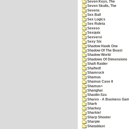
Seven Keys, The
Seven Skulls, The
Sevens
Sex Ball
Sex Logics
Sex Ruleta
Sexeso
Sexquix
Sexversi
Sexy Six
Shadow Hawk One
Shadow Of The Beast
Shadow World
Shadows Of Dimensions
Shaft Raider
Shafted!
Shamrock
Shamus
Shamus Case II
Shamus+
Shanghai
Shaolin-Szu
Shares - A Business Ga
Shark
Sharkey
Sharkie!
Sharp Shooter
Sharpie
Shatablast