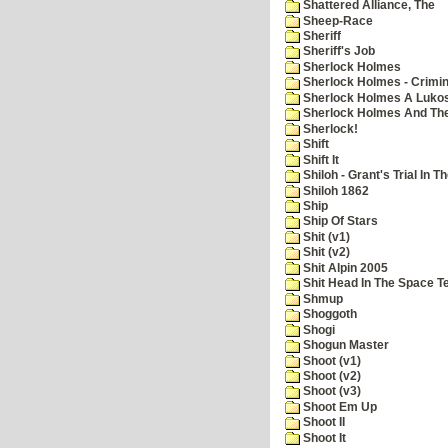
Shattered Alliance, The
Sheep-Race
Sheriff
Sheriff's Job
Sherlock Holmes
Sherlock Holmes - Crimin
Sherlock Holmes A Lukos
Sherlock Holmes And The
Sherlock!
Shift
Shift It
Shiloh - Grant's Trial In T
Shiloh 1862
Ship
Ship Of Stars
Shit (v1)
Shit (v2)
Shit Alpin 2005
Shit Head In The Space T
Shmup
Shoggoth
Shogi
Shogun Master
Shoot (v1)
Shoot (v2)
Shoot (v3)
Shoot Em Up
Shoot II
Shoot It