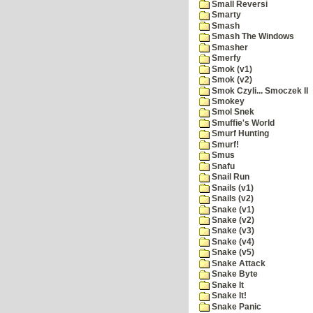
Small Reversi
Smarty
Smash
Smash The Windows
Smasher
Smerfy
Smok (v1)
Smok (v2)
Smok Czyli... Smoczek II
Smokey
Smol Snek
Smuffie's World
Smurf Hunting
Smurf!
Smus
Snafu
Snail Run
Snails (v1)
Snails (v2)
Snake (v1)
Snake (v2)
Snake (v3)
Snake (v4)
Snake (v5)
Snake Attack
Snake Byte
Snake It
Snake It!
Snake Panic