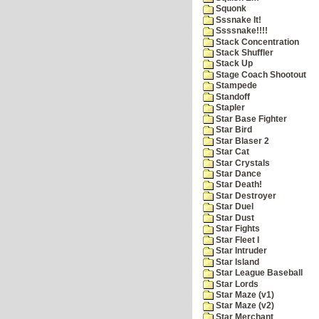
Squonk
Sssnake It!
Ssssnake!!!!
Stack Concentration
Stack Shuffler
Stack Up
Stage Coach Shootout
Stampede
Standoff
Stapler
Star Base Fighter
Star Bird
Star Blaser 2
Star Cat
Star Crystals
Star Dance
Star Death!
Star Destroyer
Star Duel
Star Dust
Star Fights
Star Fleet I
Star Intruder
Star Island
Star League Baseball
Star Lords
Star Maze (v1)
Star Maze (v2)
Star Merchant