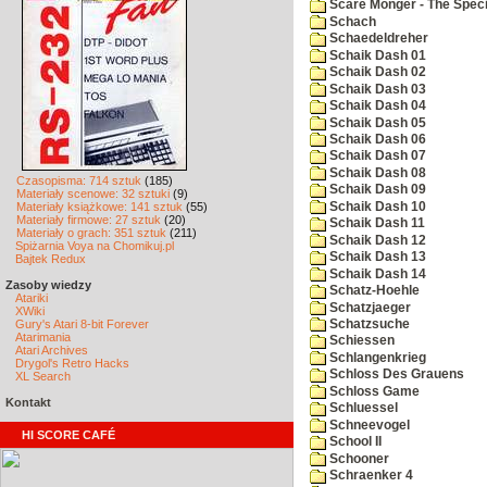
Scare Monger - The Specia
Schach
Schaedeldreher
Schaik Dash 01
Schaik Dash 02
Schaik Dash 03
Schaik Dash 04
Schaik Dash 05
Schaik Dash 06
Schaik Dash 07
Schaik Dash 08
Czasopisma: 714 sztuk
(185)
Schaik Dash 09
Materiały scenowe: 32 sztuki
(9)
Schaik Dash 10
Materiały książkowe: 141 sztuk
(55)
Materiały firmowe: 27 sztuk
(20)
Schaik Dash 11
Materiały o grach: 351 sztuk
(211)
Schaik Dash 12
Spiżarnia Voya na Chomikuj.pl
Schaik Dash 13
Bajtek Redux
Schaik Dash 14
Zasoby wiedzy
Schatz-Hoehle
Atariki
Schatzjaeger
XWiki
Gury's Atari 8-bit Forever
Schatzsuche
Atarimania
Schiessen
Atari Archives
Schlangenkrieg
Drygol's Retro Hacks
Schloss Des Grauens
XL Search
Schloss Game
Kontakt
Schluessel
Schneevogel
HI SCORE CAFÉ
School II
Schooner
Schraenker 4