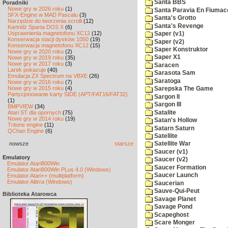
Santa BBS
Poradniki
Nowe gry w 2026 roku
(1)
Santa Paravia En Fiumac
SFX-Engine w MAD Pascalu
(3)
Santa's Grotto
Narzędzie do tworzenia scrolli
(12)
Santa's Revenge
Kartridż Sparta DOS X
(6)
Usprawnienia magnetofonu XC12
(12)
Saper (v1)
Konserwacja stacji dysków 1050
(19)
Saper (v2)
Konserwacja magnetofonu XC12
(15)
Saper Konstruktor
Nowe gry w 2020 roku
(2)
Saper X1
Nowe gry w 2019 roku
(35)
Nowe gry w 2017 roku
(3)
Saracen
Larek pokazuje
(40)
Sarasota Sam
Emulacja ZX Spectrum na VBXE
(26)
Saratoga
Nowe gry w 2016 roku
(7)
Nowe gry w 2015 roku
(4)
Sarepska The Game
Partycjonowanie karty SIDE (APT/FAT16/FAT32)
Sargon II
(1)
Sargon III
BMPVIEW
(34)
Satalite
Atari ST dla opornych
(75)
Nowe gry w 2014 roku
(19)
Satan's Hollow
Tritone engine
(11)
Satarn Saturn
QChan Engine
(6)
Satellite
nowsze
starsze
Satellite War
Saucer (v1)
Emulatory
Saucer (v2)
Emulator Atari800Win
Saucer Formation
Emulator Atari800Win PLus 4.0 (Windows)
Saucer Launch
Emulator Atari++ (multiplatform)
Emulator Altirra (Windows)
Saucerian
Sauve-Qui-Peut
Biblioteka Atarowca
Savage Planet
Savage Pond
Scapeghost
Scare Monger