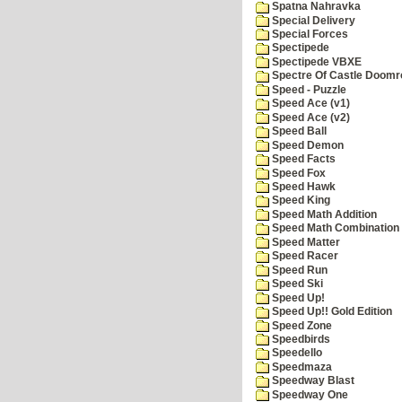
Spatna Nahravka
Special Delivery
Special Forces
Spectipede
Spectipede VBXE
Spectre Of Castle Doomr
Speed - Puzzle
Speed Ace (v1)
Speed Ace (v2)
Speed Ball
Speed Demon
Speed Facts
Speed Fox
Speed Hawk
Speed King
Speed Math Addition
Speed Math Combination
Speed Matter
Speed Racer
Speed Run
Speed Ski
Speed Up!
Speed Up!! Gold Edition
Speed Zone
Speedbirds
Speedello
Speedmaza
Speedway Blast
Speedway One