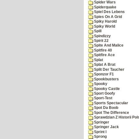
Spider Wars
Spiderquake
Spiel Des Lebens
Spies On A Grid
Spiky Harold
Spiky World
Spill
Spindizzy
Spirit 22
Spite And Malice
Spitfire 40
Spitfire Ace
Splat
Splat A Brat
Split Der Taucher
Sponzor F1
Spookbusters
Spooky
Spooky Castle
Sport Goofy
Sport-Test
Sports Spectacular
Spot Da Boob
Spot The Difference
Sprawdzian Z Historii Pol
Springer
Springer Jack
Sprint I
Sprong