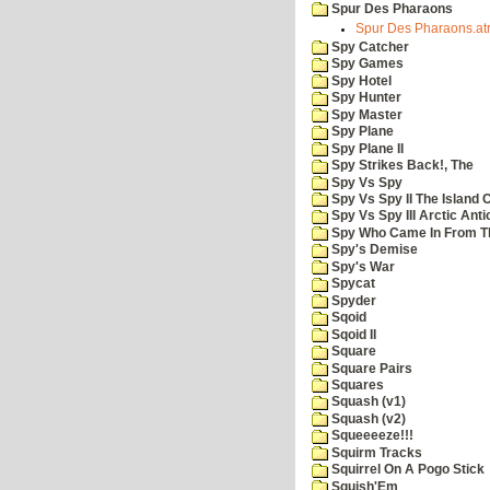
Spur Des Pharaons
Spur Des Pharaons.at
Spy Catcher
Spy Games
Spy Hotel
Spy Hunter
Spy Master
Spy Plane
Spy Plane II
Spy Strikes Back!, The
Spy Vs Spy
Spy Vs Spy II The Island 
Spy Vs Spy III Arctic Anti
Spy Who Came In From T
Spy's Demise
Spy's War
Spycat
Spyder
Sqoid
Sqoid II
Square
Square Pairs
Squares
Squash (v1)
Squash (v2)
Squeeeeze!!!
Squirm Tracks
Squirrel On A Pogo Stick
Squish'Em