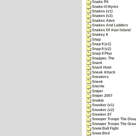
Snake Pit
Snake-O-Nyms
Snakes (v1)
Snakes (v2)
Snakes Alive
Snakes And Ladders
Snakes Of Atari Island
Snakey II
Snap
Snap II (v1)
Snap II (v2)
Snap II Plus
Snapper, The
Snark
Snark Hunt
Sneak Attack
Sneakers
Sneek
Snertle
Sniper
Sniper 2007
Snokie
Snooker (v1)
Snooker (v2)
Snooker 87
Snooper Troops The Disa
Snooper Troops The Grani
Snow Ball Fight
Snow Bird