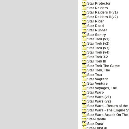
Star Protector
Star Raiders
Star Raiders II (v1)
Star Raiders II (v2)
Star Rider
Star Road
Star Runner
Star Sentry
Star Trek (v1)
Star Trek (v2)
Star Trek (v3)
Star Trek (v4)
Star Trek 3.2
Star Trek III
Star Trek The Game
Star Trek, The
Star Trux
Star Vagrant
Star Venture
Star Voyages, The
Star Warp
Star Wars (v1)
Star Wars (v2)
Star Wars - Return of the 
Star Wars - The Empire S
Star Wars Attack On The 
Star-Castle
Star-Dust
Star-Dust XL