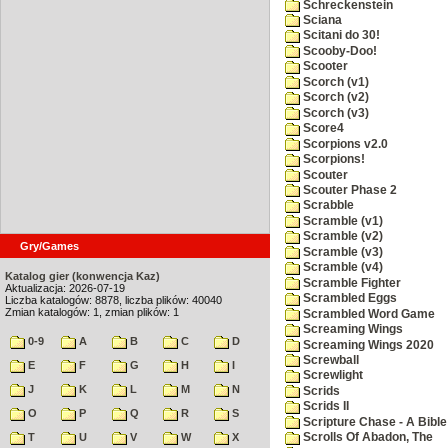
Schreckenstein
Sciana
Scitani do 30!
Scooby-Doo!
Scooter
Scorch (v1)
Scorch (v2)
Scorch (v3)
Score4
Scorpions v2.0
Scorpions!
Scouter
Scouter Phase 2
Scrabble
Scramble (v1)
Scramble (v2)
Gry/Games
Scramble (v3)
Scramble (v4)
Katalog gier (konwencja Kaz)
Scramble Fighter
Aktualizacja: 2026-07-19
Scrambled Eggs
Liczba katalogów: 8878, liczba plików: 40040
Zmian katalogów: 1, zmian plików: 1
Scrambled Word Game
Screaming Wings
0-9
A
B
C
D
Screaming Wings 2020
Screwball
E
F
G
H
I
Screwlight
J
K
L
M
N
Scrids
Scrids II
O
P
Q
R
S
Scripture Chase - A Bible
T
U
V
W
X
Scrolls Of Abadon, The