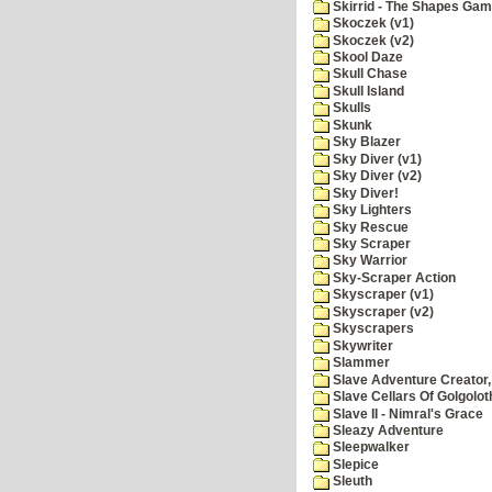
Skirrid - The Shapes Ga
Skoczek (v1)
Skoczek (v2)
Skool Daze
Skull Chase
Skull Island
Skulls
Skunk
Sky Blazer
Sky Diver (v1)
Sky Diver (v2)
Sky Diver!
Sky Lighters
Sky Rescue
Sky Scraper
Sky Warrior
Sky-Scraper Action
Skyscraper (v1)
Skyscraper (v2)
Skyscrapers
Skywriter
Slammer
Slave Adventure Creator,
Slave Cellars Of Golgolot
Slave II - Nimral's Grace
Sleazy Adventure
Sleepwalker
Slepice
Sleuth