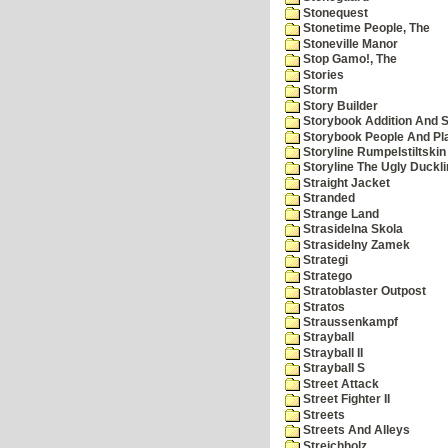
Stonequest
Stonetime People, The
Stoneville Manor
Stop Gamo!, The
Stories
Storm
Story Builder
Storybook Addition And S
Storybook People And Pl
Storyline Rumpelstiltskin
Storyline The Ugly Duckl
Straight Jacket
Stranded
Strange Land
Strasidelna Skola
Strasidelny Zamek
Strategi
Stratego
Stratoblaster Outpost
Stratos
Straussenkampf
Strayball
Strayball II
Strayball S
Street Attack
Street Fighter II
Streets
Streets And Alleys
Streichholz