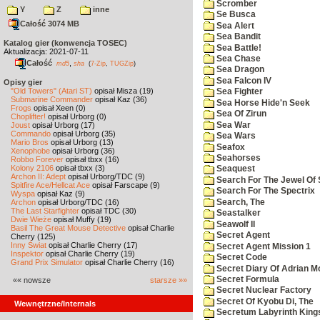
Scromber
Y
Z
inne
Se Busca
Całość 3074 MB
Sea Alert
Sea Bandit
Katalog gier (konwencja TOSEC)
Sea Battle!
Aktualizacja: 2021-07-11
Sea Chase
Całość
,
md5
sha
(
7-Zip
,
TUGZip
)
Sea Dragon
Sea Falcon IV
Opisy gier
"Old Towers" (Atari ST)
opisał Misza (19)
Sea Fighter
Submarine Commander
opisał Kaz (36)
Sea Horse Hide'n Seek
Frogs
opisał Xeen (0)
Sea Of Zirun
Choplifter!
opisał Urborg (0)
Sea War
Joust
opisał Urborg (17)
Commando
opisał Urborg (35)
Sea Wars
Mario Bros
opisał Urborg (13)
Seafox
Xenophobe
opisał Urborg (36)
Seahorses
Robbo Forever
opisał tbxx (16)
Kolony 2106
opisał tbxx (3)
Seaquest
Archon II: Adept
opisał Urborg/TDC (9)
Search For The Jewel Of 
Spitfire Ace/Hellcat Ace
opisał Farscape (9)
Search For The Spectrix
Wyspa
opisał Kaz (9)
Search, The
Archon
opisał Urborg/TDC (16)
The Last Starfighter
opisał TDC (30)
Seastalker
Dwie Wieże
opisał Muffy (19)
Seawolf II
Basil The Great Mouse Detective
opisał Charlie
Secret Agent
Cherry (125)
Inny Świat
opisał Charlie Cherry (17)
Secret Agent Mission 1
Inspektor
opisał Charlie Cherry (19)
Secret Code
Grand Prix Simulator
opisał Charlie Cherry (16)
Secret Diary Of Adrian Mo
Secret Formula
«« nowsze
starsze »»
Secret Nuclear Factory
Secret Of Kyobu Di, The
Wewnętrzne/Internals
Secretum Labyrinth King