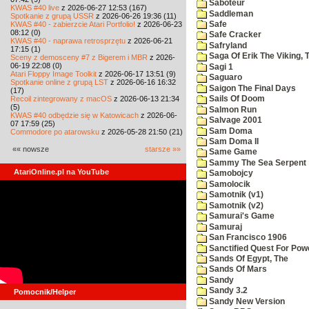
Saboteur
KWAS #40 live
z 2026-06-27 12:53 (167)
Saddleman
Spotkanie z grupą USSR
z 2026-06-26 19:36 (11)
KWAS #40 - zabierzcie Atari Portfolio!
z 2026-06-23
Safe
08:12 (0)
Safe Cracker
KWAS #40 - naprawa retrosprzętu
z 2026-06-21
Safryland
17:15 (1)
Saga Of Erik The Viking, 
Sceny z demosceny #7 z Bigerem i MBR
z 2026-
06-19 22:08 (0)
Sagi 1
Atari Floppy Image Toolkit
z 2026-06-17 13:51 (9)
Saguaro
Spotkanie online z grupą LST
z 2026-06-16 16:32
Saigon The Final Days
(17)
Recoil zintegrowany z macOS
z 2026-06-13 21:34
Sails Of Doom
(5)
Salmon Run
KWAS #40 odbędzie się w Katowicach
z 2026-06-
Salvage 2001
07 17:59 (25)
Sam Doma
Commodore po atarowsku
z 2026-05-28 21:50 (21)
Sam Doma II
«« nowsze
starsze »»
Same Game
Sammy The Sea Serpent
AtariOnline.pl na YouTube
Samobojcy
Samolocik
Samotnik (v1)
Samotnik (v2)
Samurai's Game
Samuraj
San Francisco 1906
Sanctified Quest For Pow
Sands Of Egypt, The
Sands Of Mars
Sandy
Sandy 3.2
Pomocnik/Helper
Sandy New Version