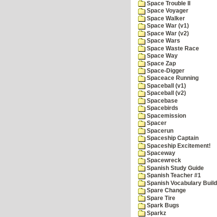
Space Trouble II
Space Voyager
Space Walker
Space War (v1)
Space War (v2)
Space Wars
Space Waste Race
Space Way
Space Zap
Space-Digger
Spaceace Running
Spaceball (v1)
Spaceball (v2)
Spacebase
Spacebirds
Spacemission
Spacer
Spacerun
Spaceship Captain
Spaceship Excitement!
Spaceway
Spacewreck
Spanish Study Guide
Spanish Teacher #1
Spanish Vocabulary Build
Spare Change
Spare Tire
Spark Bugs
Sparkz