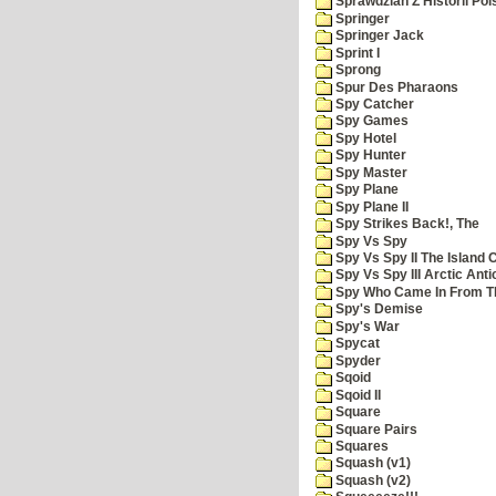
Sprawdzian Z Historii Pol
Springer
Springer Jack
Sprint I
Sprong
Spur Des Pharaons
Spy Catcher
Spy Games
Spy Hotel
Spy Hunter
Spy Master
Spy Plane
Spy Plane II
Spy Strikes Back!, The
Spy Vs Spy
Spy Vs Spy II The Island 
Spy Vs Spy III Arctic Anti
Spy Who Came In From T
Spy's Demise
Spy's War
Spycat
Spyder
Sqoid
Sqoid II
Square
Square Pairs
Squares
Squash (v1)
Squash (v2)