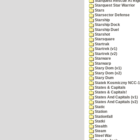
Starquest Rescue At Rige
Starquest Star Warrior
Stars
Starsector Defense
Starship
Starship Dock
Starship Duel
Starshot
Starsquare
Startrak
Startrek (v1)
Startrek (v2)
Starware
Starwarp
Stary Dom (v1)
Stary Dom (v2)
Stary Dum
Statek Kosmiczny NCC-
States & Capitals
States & Capitals!
States And Capitals (v1)
States And Capitals (v2)
Static
Station
Stationfall
Statki
Stealth
Steam
Steel War