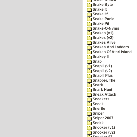
Snake Byte
Snake It
Snake It!
Snake Panic
Snake Pit
Snake-O-Nyms
Snakes (v1)
Snakes (v2)
Snakes Alive
Snakes And Ladders
Snakes Of Atari Island
Snakey II
Snap
Snap II (v1)
Snap II (v2)
Snap II Plus
Snapper, The
Snark
Snark Hunt
Sneak Attack
Sneakers
Sneek
Snertle
Sniper
Sniper 2007
Snokie
Snooker (v1)
Snooker (v2)
Snooker 87