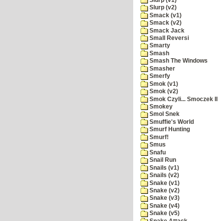
Slurp (v2)
Smack (v1)
Smack (v2)
Smack Jack
Small Reversi
Smarty
Smash
Smash The Windows
Smasher
Smerfy
Smok (v1)
Smok (v2)
Smok Czyli... Smoczek II
Smokey
Smol Snek
Smuffie's World
Smurf Hunting
Smurf!
Smus
Snafu
Snail Run
Snails (v1)
Snails (v2)
Snake (v1)
Snake (v2)
Snake (v3)
Snake (v4)
Snake (v5)
Snake Attack