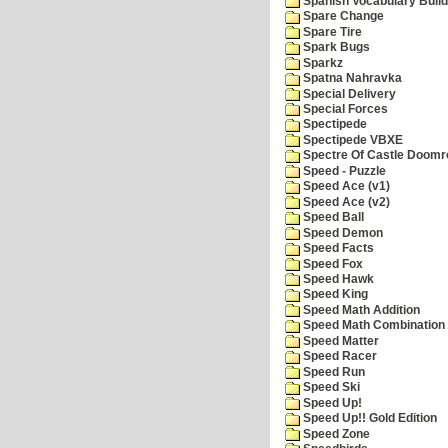
Spanish Vocabulary Build
Spare Change
Spare Tire
Spark Bugs
Sparkz
Spatna Nahravka
Special Delivery
Special Forces
Spectipede
Spectipede VBXE
Spectre Of Castle Doomr
Speed - Puzzle
Speed Ace (v1)
Speed Ace (v2)
Speed Ball
Speed Demon
Speed Facts
Speed Fox
Speed Hawk
Speed King
Speed Math Addition
Speed Math Combination
Speed Matter
Speed Racer
Speed Run
Speed Ski
Speed Up!
Speed Up!! Gold Edition
Speed Zone