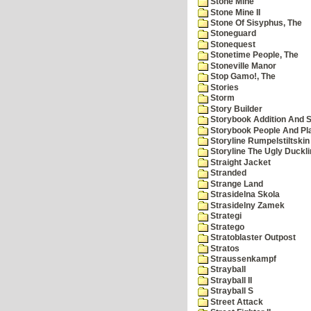
Stone Mine
Stone Mine II
Stone Of Sisyphus, The
Stoneguard
Stonequest
Stonetime People, The
Stoneville Manor
Stop Gamo!, The
Stories
Storm
Story Builder
Storybook Addition And S
Storybook People And Pl
Storyline Rumpelstiltskin
Storyline The Ugly Duckl
Straight Jacket
Stranded
Strange Land
Strasidelna Skola
Strasidelny Zamek
Strategi
Stratego
Stratoblaster Outpost
Stratos
Straussenkampf
Strayball
Strayball II
Strayball S
Street Attack