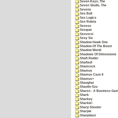
Seven Keys, The
Seven Skulls, The
Sevens
Sex Ball
Sex Logics
Sex Ruleta
Sexeso
Sexquix
Sexversi
Sexy Six
Shadow Hawk One
Shadow Of The Beast
Shadow World
Shadows Of Dimensions
Shaft Raider
Shafted!
Shamrock
Shamus
Shamus Case II
Shamus+
Shanghai
Shaolin-Szu
Shares - A Business Ga
Shark
Sharkey
Sharkie!
Sharp Shooter
Sharpie
Shatablast