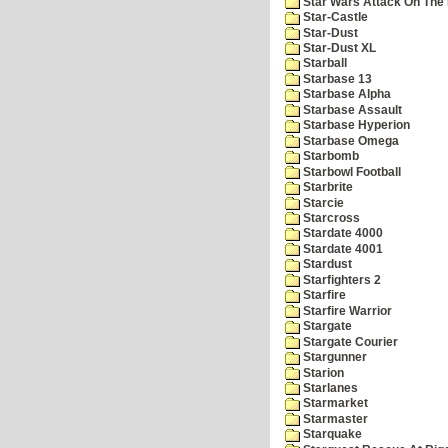
Star Wars Attack On The 
Star-Castle
Star-Dust
Star-Dust XL
Starball
Starbase 13
Starbase Alpha
Starbase Assault
Starbase Hyperion
Starbase Omega
Starbomb
Starbowl Football
Starbrite
Starcie
Starcross
Stardate 4000
Stardate 4001
Stardust
Starfighters 2
Starfire
Starfire Warrior
Stargate
Stargate Courier
Stargunner
Starion
Starlanes
Starmarket
Starmaster
Starquake