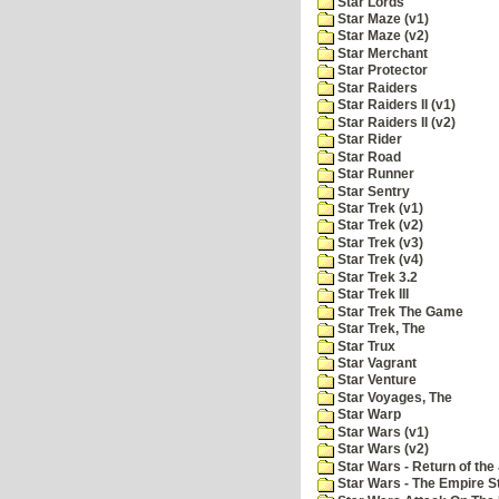
Star Lords
Star Maze (v1)
Star Maze (v2)
Star Merchant
Star Protector
Star Raiders
Star Raiders II (v1)
Star Raiders II (v2)
Star Rider
Star Road
Star Runner
Star Sentry
Star Trek (v1)
Star Trek (v2)
Star Trek (v3)
Star Trek (v4)
Star Trek 3.2
Star Trek III
Star Trek The Game
Star Trek, The
Star Trux
Star Vagrant
Star Venture
Star Voyages, The
Star Warp
Star Wars (v1)
Star Wars (v2)
Star Wars - Return of the 
Star Wars - The Empire S