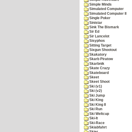
Simple Minds
Simulated Computer
Simulated Computer II
Single Poker
Sinistar
Sink The Bismark
Sir Ed
Sir Lancelot
Sisyphos
Sitting Target
Sixgun Shootout
Skakatory
Skarb Piratow
Skarbnik
Skate Crazy
Skateboard
Skeet
Skeet Shoot
Ski (v1)
Ski (v2)
Ski Jump
Ski King
Ski King II
Ski Run
Ski Weltcup
Ski-It
Ski-Race
Skiabfahrt
Skier