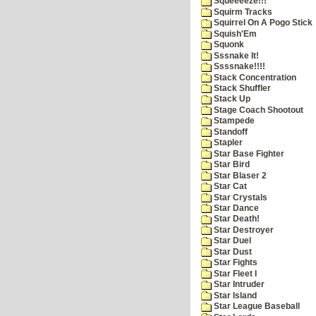
Squeeeeze!!!
Squirm Tracks
Squirrel On A Pogo Stick
Squish'Em
Squonk
Sssnake It!
Ssssnake!!!!
Stack Concentration
Stack Shuffler
Stack Up
Stage Coach Shootout
Stampede
Standoff
Stapler
Star Base Fighter
Star Bird
Star Blaser 2
Star Cat
Star Crystals
Star Dance
Star Death!
Star Destroyer
Star Duel
Star Dust
Star Fights
Star Fleet I
Star Intruder
Star Island
Star League Baseball