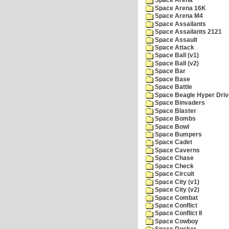
Space Arena
Space Arena 16K
Space Arena M4
Space Assailants
Space Assailants 2121
Space Assault
Space Attack
Space Ball (v1)
Space Ball (v2)
Space Bar
Space Base
Space Battle
Space Beagle Hyper Driv
Space Binvaders
Space Blaster
Space Bombs
Space Bowl
Space Bumpers
Space Cadet
Space Caverns
Space Chase
Space Check
Space Circuit
Space City (v1)
Space City (v2)
Space Combat
Space Conflict
Space Conflict II
Space Cowboy