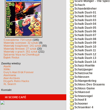
Scare Monger - The Specia
Schach
Schaedeldreher
Schaik Dash 01
Schaik Dash 02
Schaik Dash 03
Schaik Dash 04
Schaik Dash 05
Schaik Dash 06
Schaik Dash 07
Schaik Dash 08
Czasopisma: 714 sztuk
(185)
Materiały scenowe: 32 sztuki
(9)
Schaik Dash 09
Materiały książkowe: 141 sztuk
(55)
Schaik Dash 10
Materiały firmowe: 27 sztuk
(20)
Schaik Dash 11
Materiały o grach: 351 sztuk
(211)
Schaik Dash 12
Spiżarnia Voya na Chomikuj.pl
Bajtek Redux
Schaik Dash 13
Schaik Dash 14
Zasoby wiedzy
Schatz-Hoehle
Atariki
XWiki
Schatzjaeger
Gury's Atari 8-bit Forever
Schatzsuche
Atarimania
Schiessen
Atari Archives
Schlangenkrieg
Drygol's Retro Hacks
XL Search
Schloss Des Grauens
Schloss Game
Kontakt
Schluessel
Schneevogel
HI SCORE CAFÉ
School II
Schooner
Schraenker 4