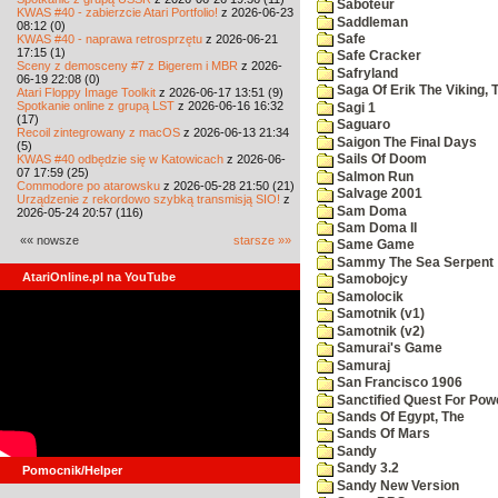
Saboteur
KWAS #40 - zabierzcie Atari Portfolio!
z 2026-06-23
Saddleman
08:12 (0)
KWAS #40 - naprawa retrosprzętu
z 2026-06-21
Safe
17:15 (1)
Safe Cracker
Sceny z demosceny #7 z Bigerem i MBR
z 2026-
Safryland
06-19 22:08 (0)
Saga Of Erik The Viking, 
Atari Floppy Image Toolkit
z 2026-06-17 13:51 (9)
Spotkanie online z grupą LST
z 2026-06-16 16:32
Sagi 1
(17)
Saguaro
Recoil zintegrowany z macOS
z 2026-06-13 21:34
Saigon The Final Days
(5)
KWAS #40 odbędzie się w Katowicach
z 2026-06-
Sails Of Doom
07 17:59 (25)
Salmon Run
Commodore po atarowsku
z 2026-05-28 21:50 (21)
Salvage 2001
Urządzenie z rekordowo szybką transmisją SIO!
z
Sam Doma
2026-05-24 20:57 (116)
Sam Doma II
«« nowsze
starsze »»
Same Game
Sammy The Sea Serpent
AtariOnline.pl na YouTube
Samobojcy
Samolocik
Samotnik (v1)
Samotnik (v2)
Samurai's Game
Samuraj
San Francisco 1906
Sanctified Quest For Pow
Sands Of Egypt, The
Sands Of Mars
Sandy
Sandy 3.2
Pomocnik/Helper
Sandy New Version