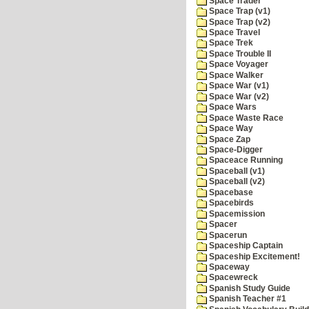
Space Trader
Space Trap (v1)
Space Trap (v2)
Space Travel
Space Trek
Space Trouble II
Space Voyager
Space Walker
Space War (v1)
Space War (v2)
Space Wars
Space Waste Race
Space Way
Space Zap
Space-Digger
Spaceace Running
Spaceball (v1)
Spaceball (v2)
Spacebase
Spacebirds
Spacemission
Spacer
Spacerun
Spaceship Captain
Spaceship Excitement!
Spaceway
Spacewreck
Spanish Study Guide
Spanish Teacher #1