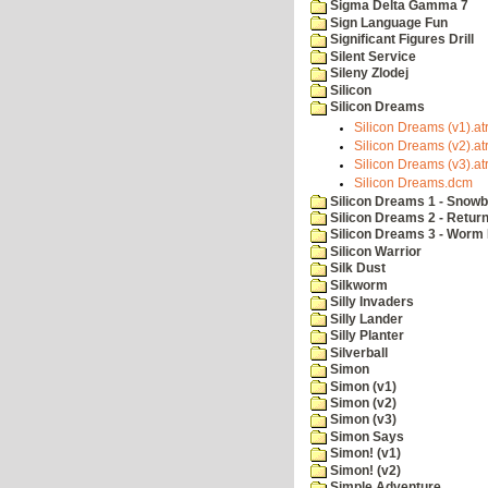
Sigma Delta Gamma 7
Sign Language Fun
Significant Figures Drill
Silent Service
Sileny Zlodej
Silicon
Silicon Dreams
Silicon Dreams (v1).at
Silicon Dreams (v2).at
Silicon Dreams (v3).at
Silicon Dreams.dcm
Silicon Dreams 1 - Snowb
Silicon Dreams 2 - Retur
Silicon Dreams 3 - Worm 
Silicon Warrior
Silk Dust
Silkworm
Silly Invaders
Silly Lander
Silly Planter
Silverball
Simon
Simon (v1)
Simon (v2)
Simon (v3)
Simon Says
Simon! (v1)
Simon! (v2)
Simple Adventure