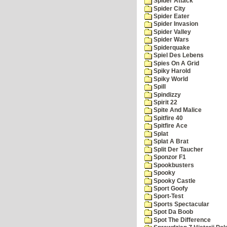
Spider Attack
Spider City
Spider Eater
Spider Invasion
Spider Valley
Spider Wars
Spiderquake
Spiel Des Lebens
Spies On A Grid
Spiky Harold
Spiky World
Spill
Spindizzy
Spirit 22
Spite And Malice
Spitfire 40
Spitfire Ace
Splat
Splat A Brat
Split Der Taucher
Sponzor F1
Spookbusters
Spooky
Spooky Castle
Sport Goofy
Sport-Test
Sports Spectacular
Spot Da Boob
Spot The Difference