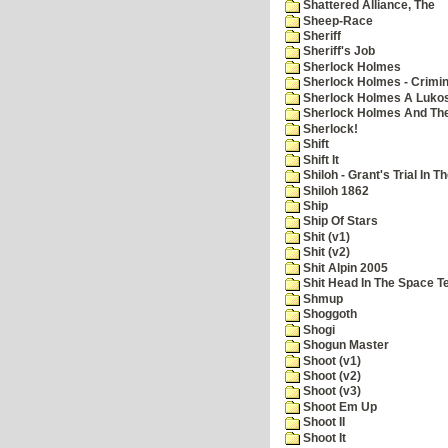
Shattered Alliance, The
Sheep-Race
Sheriff
Sheriff's Job
Sherlock Holmes
Sherlock Holmes - Crimin
Sherlock Holmes A Lukos
Sherlock Holmes And The
Sherlock!
Shift
Shift It
Shiloh - Grant's Trial In T
Shiloh 1862
Ship
Ship Of Stars
Shit (v1)
Shit (v2)
Shit Alpin 2005
Shit Head In The Space T
Shmup
Shoggoth
Shogi
Shogun Master
Shoot (v1)
Shoot (v2)
Shoot (v3)
Shoot Em Up
Shoot II
Shoot It