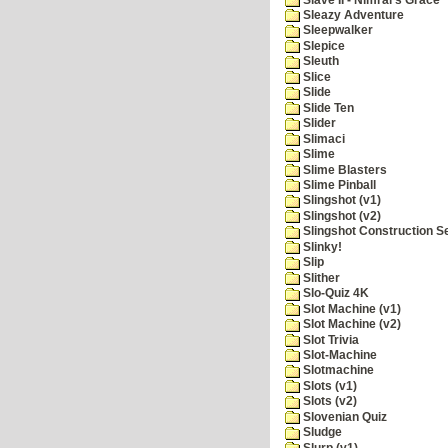
Sleazy Adventure
Sleepwalker
Slepice
Sleuth
Slice
Slide
Slide Ten
Slider
Slimaci
Slime
Slime Blasters
Slime Pinball
Slingshot (v1)
Slingshot (v2)
Slingshot Construction S
Slinky!
Slip
Slither
Slo-Quiz 4K
Slot Machine (v1)
Slot Machine (v2)
Slot Trivia
Slot-Machine
Slotmachine
Slots (v1)
Slots (v2)
Slovenian Quiz
Sludge
Slurp (v1)