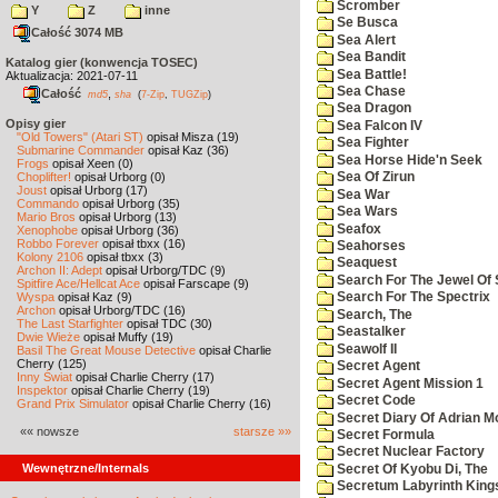
Scromber
Y
Z
inne
Se Busca
Całość 3074 MB
Sea Alert
Sea Bandit
Katalog gier (konwencja TOSEC)
Sea Battle!
Aktualizacja: 2021-07-11
Sea Chase
Całość
,
md5
sha
(
7-Zip
,
TUGZip
)
Sea Dragon
Opisy gier
Sea Falcon IV
"Old Towers" (Atari ST)
opisał Misza (19)
Sea Fighter
Submarine Commander
opisał Kaz (36)
Sea Horse Hide'n Seek
Frogs
opisał Xeen (0)
Choplifter!
opisał Urborg (0)
Sea Of Zirun
Joust
opisał Urborg (17)
Sea War
Commando
opisał Urborg (35)
Sea Wars
Mario Bros
opisał Urborg (13)
Seafox
Xenophobe
opisał Urborg (36)
Robbo Forever
opisał tbxx (16)
Seahorses
Kolony 2106
opisał tbxx (3)
Seaquest
Archon II: Adept
opisał Urborg/TDC (9)
Search For The Jewel Of 
Spitfire Ace/Hellcat Ace
opisał Farscape (9)
Wyspa
opisał Kaz (9)
Search For The Spectrix
Archon
opisał Urborg/TDC (16)
Search, The
The Last Starfighter
opisał TDC (30)
Seastalker
Dwie Wieże
opisał Muffy (19)
Seawolf II
Basil The Great Mouse Detective
opisał Charlie
Cherry (125)
Secret Agent
Inny Świat
opisał Charlie Cherry (17)
Secret Agent Mission 1
Inspektor
opisał Charlie Cherry (19)
Secret Code
Grand Prix Simulator
opisał Charlie Cherry (16)
Secret Diary Of Adrian Mo
«« nowsze
starsze »»
Secret Formula
Secret Nuclear Factory
Wewnętrzne/Internals
Secret Of Kyobu Di, The
Secretum Labyrinth King