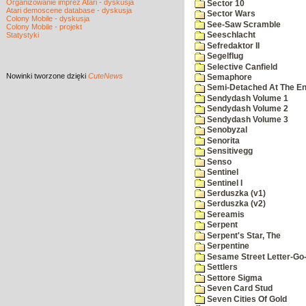
Organizowanie imprez Atari - dyskusja
Sector 10
Atari demoscene database - dyskusja
Sector Wars
Colony Mobile - dyskusja
See-Saw Scramble
Colony Mobile - projekt
Statystyki
Seeschlacht
Sefredaktor II
Segelflug
Selective Canfield
Nowinki
tworzone dzięki
CuteNews
Semaphore
Semi-Detached At The End
Sendydash Volume 1
Sendydash Volume 2
Sendydash Volume 3
Senobyzal
Senorita
Sensitivegg
Senso
Sentinel
Sentinel I
Serduszka (v1)
Serduszka (v2)
Sereamis
Serpent
Serpent's Star, The
Serpentine
Sesame Street Letter-Go
Settlers
Settore Sigma
Seven Card Stud
Seven Cities Of Gold