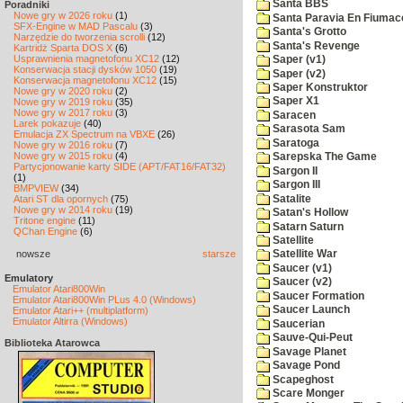
Santa BBS
Poradniki
Nowe gry w 2026 roku
(1)
Santa Paravia En Fiumac
SFX-Engine w MAD Pascalu
(3)
Santa's Grotto
Narzędzie do tworzenia scrolli
(12)
Santa's Revenge
Kartridż Sparta DOS X
(6)
Usprawnienia magnetofonu XC12
(12)
Saper (v1)
Konserwacja stacji dysków 1050
(19)
Saper (v2)
Konserwacja magnetofonu XC12
(15)
Saper Konstruktor
Nowe gry w 2020 roku
(2)
Saper X1
Nowe gry w 2019 roku
(35)
Nowe gry w 2017 roku
(3)
Saracen
Larek pokazuje
(40)
Sarasota Sam
Emulacja ZX Spectrum na VBXE
(26)
Saratoga
Nowe gry w 2016 roku
(7)
Nowe gry w 2015 roku
(4)
Sarepska The Game
Partycjonowanie karty SIDE (APT/FAT16/FAT32)
Sargon II
(1)
Sargon III
BMPVIEW
(34)
Satalite
Atari ST dla opornych
(75)
Nowe gry w 2014 roku
(19)
Satan's Hollow
Tritone engine
(11)
Satarn Saturn
QChan Engine
(6)
Satellite
nowsze
starsze
Satellite War
Saucer (v1)
Emulatory
Saucer (v2)
Emulator Atari800Win
Saucer Formation
Emulator Atari800Win PLus 4.0 (Windows)
Saucer Launch
Emulator Atari++ (multiplatform)
Emulator Altirra (Windows)
Saucerian
Sauve-Qui-Peut
Biblioteka Atarowca
Savage Planet
Savage Pond
Scapeghost
Scare Monger