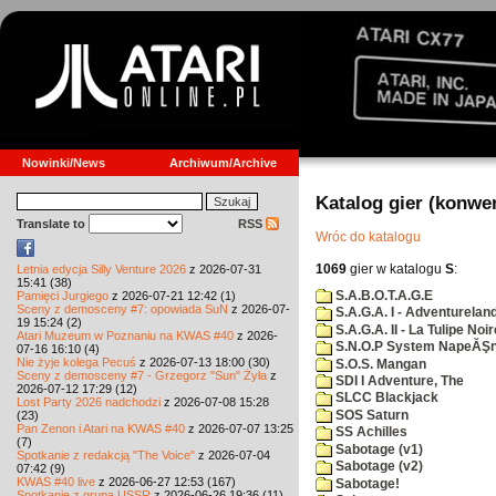
Nowinki/News
Archiwum/Archive
Katalog gier (konwe
Translate to
RSS
Wróc do katalogu
1069
gier w katalogu
S
:
Letnia edycja Silly Venture 2026
z 2026-07-31
15:41 (38)
S.A.B.O.T.A.G.E
Pamięci Jurgiego
z 2026-07-21 12:42 (1)
Sceny z demosceny #7: opowiada SuN
z 2026-07-
S.A.G.A. I - Adventurelan
19 15:24 (2)
S.A.G.A. II - La Tulipe Noir
Atari Muzeum w Poznaniu na KWAS #40
z 2026-
S.N.O.P System NapeĂŞn
07-16 16:10 (4)
Nie żyje kolega Pecuś
z 2026-07-13 18:00 (30)
S.O.S. Mangan
Sceny z demosceny #7 - Grzegorz "Sun" Żyła
z
SDI I Adventure, The
2026-07-12 17:29 (12)
SLCC Blackjack
Lost Party 2026 nadchodzi
z 2026-07-08 15:28
SOS Saturn
(23)
Pan Zenon i Atari na KWAS #40
z 2026-07-07 13:25
SS Achilles
(7)
Sabotage (v1)
Spotkanie z redakcją "The Voice"
z 2026-07-04
Sabotage (v2)
07:42 (9)
KWAS #40 live
z 2026-06-27 12:53 (167)
Sabotage!
Spotkanie z grupą USSR
z 2026-06-26 19:36 (11)