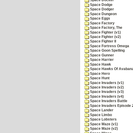
Space Docker
Space Dodge
Space Dodger
Space Dungeon
Space Eggs
Space Factory
Space Factory, The
Space Fighter (v1)
Space Fighter (v2)
Space Fighter II
Space Fortress Omega
Space Goon Spelling
Space Gunner
Space Harrier
Space Hawk
Space Hawks Of Avabana
Space Hero
Space Hunt
Space Invaders (v1)
Space Invaders (v2)
Space Invaders (v3)
Space Invaders (v4)
Space Invaders Battle
Space Invaders Episode 
Space Lander
Space Limbo
Space Lobsters
Space Maze (v1)
Space Maze (v2)