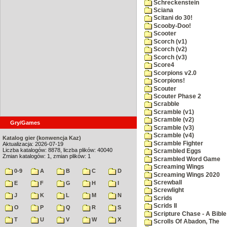
Schreckenstein
Sciana
Scitani do 30!
Scooby-Doo!
Scooter
Scorch (v1)
Scorch (v2)
Scorch (v3)
Score4
Scorpions v2.0
Scorpions!
Scouter
Scouter Phase 2
Scrabble
Scramble (v1)
Scramble (v2)
Gry/Games
Scramble (v3)
Scramble (v4)
Katalog gier (konwencja Kaz)
Scramble Fighter
Aktualizacja: 2026-07-19
Liczba katalogów: 8878, liczba plików: 40040
Scrambled Eggs
Zmian katalogów: 1, zmian plików: 1
Scrambled Word Game
Screaming Wings
0-9
A
B
C
D
Screaming Wings 2020
Screwball
E
F
G
H
I
Screwlight
J
K
L
M
N
Scrids
Scrids II
O
P
Q
R
S
Scripture Chase - A Bible
T
U
V
W
X
Scrolls Of Abadon, The