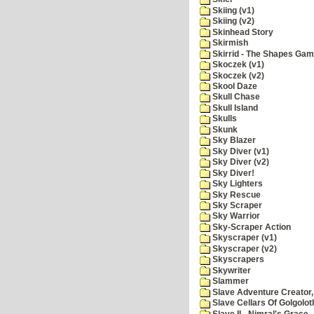
Skiing (v1)
Skiing (v2)
Skinhead Story
Skirmish
Skirrid - The Shapes Ga
Skoczek (v1)
Skoczek (v2)
Skool Daze
Skull Chase
Skull Island
Skulls
Skunk
Sky Blazer
Sky Diver (v1)
Sky Diver (v2)
Sky Diver!
Sky Lighters
Sky Rescue
Sky Scraper
Sky Warrior
Sky-Scraper Action
Skyscraper (v1)
Skyscraper (v2)
Skyscrapers
Skywriter
Slammer
Slave Adventure Creator,
Slave Cellars Of Golgolot
Slave II - Nimral's Grace