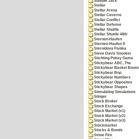
Steeple Jack
Stellar
Stellar Arena
Stellar Caverns
Stellar Conflict
Stellar Defense
Stellar Shuttle
Stellar Shuttle 480i
Sternen-Haufen
Sternen-Haufen II
Steroidova Panika
Steve Davis Snooker
Stichting Pokey Game
Stickybear ABC, The
Stickybear Basket Boun
Stickybear Bop
Stickybear Numbers
Stickybear Opposites
Stickybear Shapes
Stimulating Simulations
Stinger
Stock Broker
Stock Exchange
Stock Market (v1)
Stock Market (v2)
Stock Market (v3)
Stockmarket
Stocks & Bonds
Stone Fire