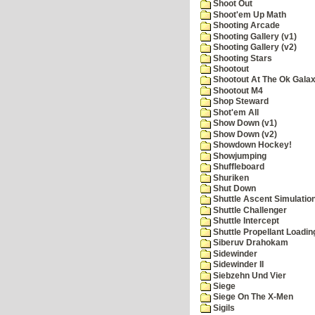
Shoot Out
Shoot'em Up Math
Shooting Arcade
Shooting Gallery (v1)
Shooting Gallery (v2)
Shooting Stars
Shootout
Shootout At The Ok Gala
Shootout M4
Shop Steward
Shot'em All
Show Down (v1)
Show Down (v2)
Showdown Hockey!
Showjumping
Shuffleboard
Shuriken
Shut Down
Shuttle Ascent Simulatio
Shuttle Challenger
Shuttle Intercept
Shuttle Propellant Loadin
Siberuv Drahokam
Sidewinder
Sidewinder II
Siebzehn Und Vier
Siege
Siege On The X-Men
Sigils