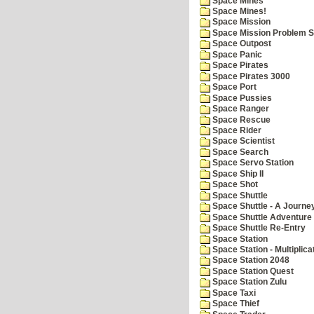
Space Mines
Space Mines!
Space Mission
Space Mission Problem S
Space Outpost
Space Panic
Space Pirates
Space Pirates 3000
Space Port
Space Pussies
Space Ranger
Space Rescue
Space Rider
Space Scientist
Space Search
Space Servo Station
Space Ship II
Space Shot
Space Shuttle
Space Shuttle - A Journe
Space Shuttle Adventure
Space Shuttle Re-Entry
Space Station
Space Station - Multiplica
Space Station 2048
Space Station Quest
Space Station Zulu
Space Taxi
Space Thief