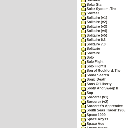
Sokobar
Solar Star
Solar System, The
Solitaer
Solitaire (v1)
Solitaire (v2)
Solitaire (v3)
Solitaire (v4)
Solitaire (v5)
Solitaire 6.3
Solitaire 7.0
Solitario
Solltaire
Solo
Solo Flight
Solo Flight II
Son of Rockford, The
Sonar Search
Sonic Death
Sons Of Liberty
Sooty And Sweep II
Sop
Sorcerer (v1)
Sorcerer (v2)
Sorcerer's Apprentice
South Seas Trader 1906
Space 1999
Space Abyss
Space Ace