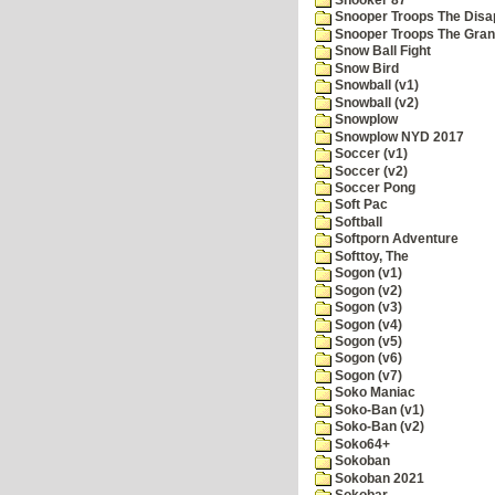
Snooper Troops The Disa
Snooper Troops The Grani
Snow Ball Fight
Snow Bird
Snowball (v1)
Snowball (v2)
Snowplow
Snowplow NYD 2017
Soccer (v1)
Soccer (v2)
Soccer Pong
Soft Pac
Softball
Softporn Adventure
Softtoy, The
Sogon (v1)
Sogon (v2)
Sogon (v3)
Sogon (v4)
Sogon (v5)
Sogon (v6)
Sogon (v7)
Soko Maniac
Soko-Ban (v1)
Soko-Ban (v2)
Soko64+
Sokoban
Sokoban 2021