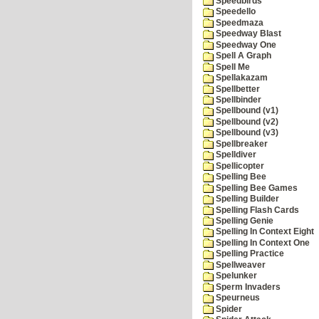
Speedbirds
Speedello
Speedmaza
Speedway Blast
Speedway One
Spell A Graph
Spell Me
Spellakazam
Spellbetter
Spellbinder
Spellbound (v1)
Spellbound (v2)
Spellbound (v3)
Spellbreaker
Spelldiver
Spellicopter
Spelling Bee
Spelling Bee Games
Spelling Builder
Spelling Flash Cards
Spelling Genie
Spelling In Context Eight
Spelling In Context One
Spelling Practice
Spellweaver
Spelunker
Sperm Invaders
Speurneus
Spider