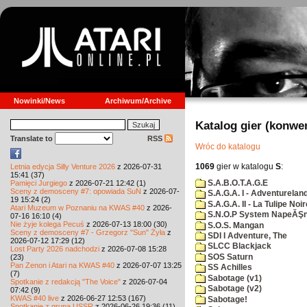
Nowinki/News
Archiwum/Archive
Katalog gier (konwe
Translate to
RSS
Wróc do katalogu
1069
gier w katalogu
S
:
Letnia edycja Silly Venture 2026
z 2026-07-31
15:41 (37)
S.A.B.O.T.A.G.E
Pamięci Jurgiego
z 2026-07-21 12:42 (1)
Sceny z demosceny #7: opowiada SuN
z 2026-07-
S.A.G.A. I - Adventurelan
19 15:24 (2)
S.A.G.A. II - La Tulipe Noir
Atari Muzeum w Poznaniu na KWAS #40
z 2026-
S.N.O.P System NapeĂŞn
07-16 16:10 (4)
Nie żyje kolega Pecuś
z 2026-07-13 18:00 (30)
S.O.S. Mangan
Sceny z demosceny #7 - Grzegorz "Sun" Żyła
z
SDI I Adventure, The
2026-07-12 17:29 (12)
SLCC Blackjack
Lost Party 2026 nadchodzi
z 2026-07-08 15:28
SOS Saturn
(23)
Pan Zenon i Atari na KWAS #40
z 2026-07-07 13:25
SS Achilles
(7)
Sabotage (v1)
Spotkanie z redakcją "The Voice"
z 2026-07-04
Sabotage (v2)
07:42 (9)
KWAS #40 live
z 2026-06-27 12:53 (167)
Sabotage!
Spotkanie z grupą USSR
z 2026-06-26 19:36 (11)