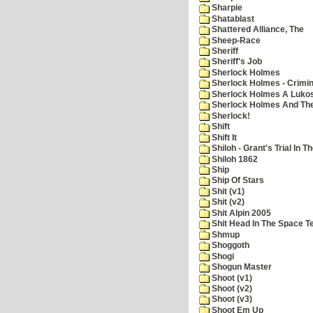
Sharpie
Shatablast
Shattered Alliance, The
Sheep-Race
Sheriff
Sheriff's Job
Sherlock Holmes
Sherlock Holmes - Crimin
Sherlock Holmes A Lukos
Sherlock Holmes And The
Sherlock!
Shift
Shift It
Shiloh - Grant's Trial In T
Shiloh 1862
Ship
Ship Of Stars
Shit (v1)
Shit (v2)
Shit Alpin 2005
Shit Head In The Space T
Shmup
Shoggoth
Shogi
Shogun Master
Shoot (v1)
Shoot (v2)
Shoot (v3)
Shoot Em Up