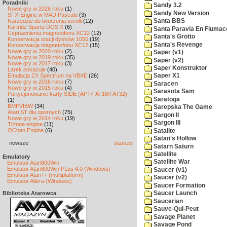
Poradniki
Sandy 3.2
Nowe gry w 2026 roku
(1)
Sandy New Version
SFX-Engine w MAD Pascalu
(3)
Narzędzie do tworzenia scrolli
(12)
Santa BBS
Kartridż Sparta DOS X
(6)
Santa Paravia En Fiumac
Usprawnienia magnetofonu XC12
(12)
Santa's Grotto
Konserwacja stacji dysków 1050
(19)
Santa's Revenge
Konserwacja magnetofonu XC12
(15)
Nowe gry w 2020 roku
(2)
Saper (v1)
Nowe gry w 2019 roku
(35)
Saper (v2)
Nowe gry w 2017 roku
(3)
Saper Konstruktor
Larek pokazuje
(40)
Emulacja ZX Spectrum na VBXE
(26)
Saper X1
Nowe gry w 2016 roku
(7)
Saracen
Nowe gry w 2015 roku
(4)
Sarasota Sam
Partycjonowanie karty SIDE (APT/FAT16/FAT32)
Saratoga
(1)
BMPVIEW
(34)
Sarepska The Game
Atari ST dla opornych
(75)
Sargon II
Nowe gry w 2014 roku
(19)
Sargon III
Tritone engine
(11)
QChan Engine
(6)
Satalite
Satan's Hollow
nowsze
starsze
Satarn Saturn
Satellite
Emulatory
Satellite War
Emulator Atari800Win
Emulator Atari800Win PLus 4.0 (Windows)
Saucer (v1)
Emulator Atari++ (multiplatform)
Saucer (v2)
Emulator Altirra (Windows)
Saucer Formation
Biblioteka Atarowca
Saucer Launch
Saucerian
Sauve-Qui-Peut
Savage Planet
Savage Pond