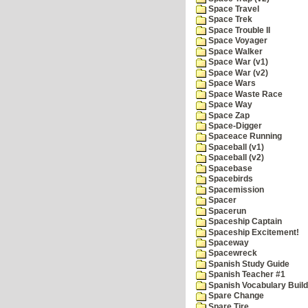
Space Travel
Space Trek
Space Trouble II
Space Voyager
Space Walker
Space War (v1)
Space War (v2)
Space Wars
Space Waste Race
Space Way
Space Zap
Space-Digger
Spaceace Running
Spaceball (v1)
Spaceball (v2)
Spacebase
Spacebirds
Spacemission
Spacer
Spacerun
Spaceship Captain
Spaceship Excitement!
Spaceway
Spacewreck
Spanish Study Guide
Spanish Teacher #1
Spanish Vocabulary Build
Spare Change
Spare Tire