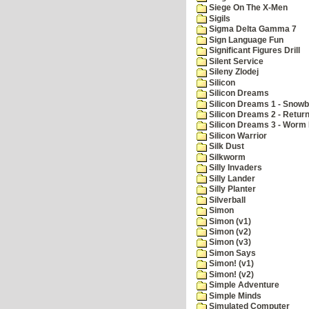
Siege On The X-Men
Sigils
Sigma Delta Gamma 7
Sign Language Fun
Significant Figures Drill
Silent Service
Sileny Zlodej
Silicon
Silicon Dreams
Silicon Dreams 1 - Snowb
Silicon Dreams 2 - Retur
Silicon Dreams 3 - Worm 
Silicon Warrior
Silk Dust
Silkworm
Silly Invaders
Silly Lander
Silly Planter
Silverball
Simon
Simon (v1)
Simon (v2)
Simon (v3)
Simon Says
Simon! (v1)
Simon! (v2)
Simple Adventure
Simple Minds
Simulated Computer