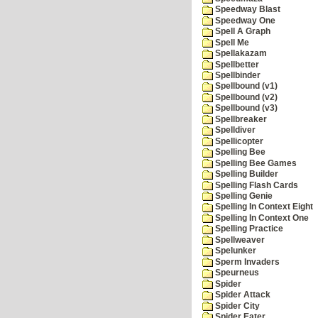
Speedway Blast
Speedway One
Spell A Graph
Spell Me
Spellakazam
Spellbetter
Spellbinder
Spellbound (v1)
Spellbound (v2)
Spellbound (v3)
Spellbreaker
Spelldiver
Spellicopter
Spelling Bee
Spelling Bee Games
Spelling Builder
Spelling Flash Cards
Spelling Genie
Spelling In Context Eight
Spelling In Context One
Spelling Practice
Spellweaver
Spelunker
Sperm Invaders
Speurneus
Spider
Spider Attack
Spider City
Spider Eater