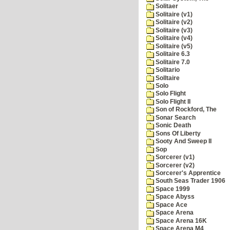
Solitaer
Solitaire (v1)
Solitaire (v2)
Solitaire (v3)
Solitaire (v4)
Solitaire (v5)
Solitaire 6.3
Solitaire 7.0
Solitario
Solltaire
Solo
Solo Flight
Solo Flight II
Son of Rockford, The
Sonar Search
Sonic Death
Sons Of Liberty
Sooty And Sweep II
Sop
Sorcerer (v1)
Sorcerer (v2)
Sorcerer's Apprentice
South Seas Trader 1906
Space 1999
Space Abyss
Space Ace
Space Arena
Space Arena 16K
Space Arena M4