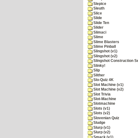
Slepice
Sleuth
Slice
Slide
Slide Ten
Slider
Slimaci
Slime
Slime Blasters
Slime Pinball
Slingshot (v1)
Slingshot (v2)
Slingshot Construction S
Slinky!
Slip
Slither
Slo-Quiz 4K
Slot Machine (v1)
Slot Machine (v2)
Slot Trivia
Slot-Machine
Slotmachine
Slots (v1)
Slots (v2)
Slovenian Quiz
Sludge
Slurp (v1)
Slurp (v2)
Smack (v1)