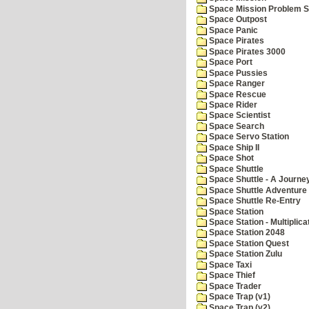
Space Mission Problem S
Space Outpost
Space Panic
Space Pirates
Space Pirates 3000
Space Port
Space Pussies
Space Ranger
Space Rescue
Space Rider
Space Scientist
Space Search
Space Servo Station
Space Ship II
Space Shot
Space Shuttle
Space Shuttle - A Journe
Space Shuttle Adventure
Space Shuttle Re-Entry
Space Station
Space Station - Multiplica
Space Station 2048
Space Station Quest
Space Station Zulu
Space Taxi
Space Thief
Space Trader
Space Trap (v1)
Space Trap (v2)