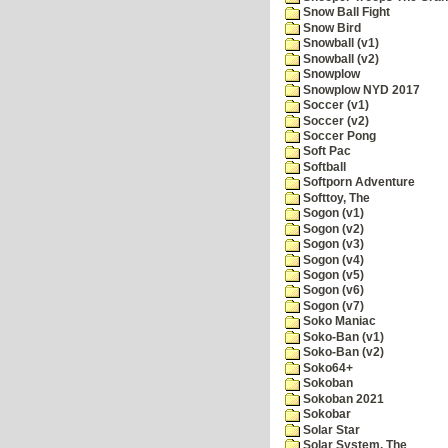
Snow Ball Fight
Snow Bird
Snowball (v1)
Snowball (v2)
Snowplow
Snowplow NYD 2017
Soccer (v1)
Soccer (v2)
Soccer Pong
Soft Pac
Softball
Softporn Adventure
Softtoy, The
Sogon (v1)
Sogon (v2)
Sogon (v3)
Sogon (v4)
Sogon (v5)
Sogon (v6)
Sogon (v7)
Soko Maniac
Soko-Ban (v1)
Soko-Ban (v2)
Soko64+
Sokoban
Sokoban 2021
Sokobar
Solar Star
Solar System, The