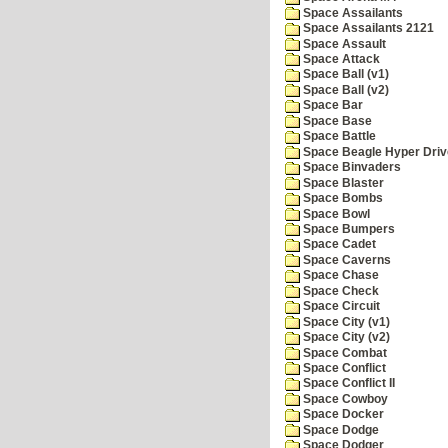
Space Assailants
Space Assailants 2121
Space Assault
Space Attack
Space Ball (v1)
Space Ball (v2)
Space Bar
Space Base
Space Battle
Space Beagle Hyper Driv
Space Binvaders
Space Blaster
Space Bombs
Space Bowl
Space Bumpers
Space Cadet
Space Caverns
Space Chase
Space Check
Space Circuit
Space City (v1)
Space City (v2)
Space Combat
Space Conflict
Space Conflict II
Space Cowboy
Space Docker
Space Dodge
Space Dodger