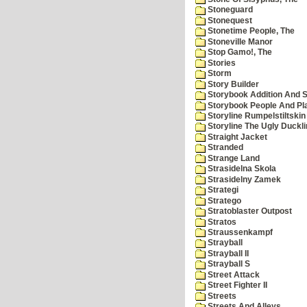
Stoneguard
Stonequest
Stonetime People, The
Stoneville Manor
Stop Gamo!, The
Stories
Storm
Story Builder
Storybook Addition And S
Storybook People And Pl
Storyline Rumpelstiltskin
Storyline The Ugly Duckl
Straight Jacket
Stranded
Strange Land
Strasidelna Skola
Strasidelny Zamek
Strategi
Stratego
Stratoblaster Outpost
Stratos
Straussenkampf
Strayball
Strayball II
Strayball S
Street Attack
Street Fighter II
Streets
Streets And Alleys