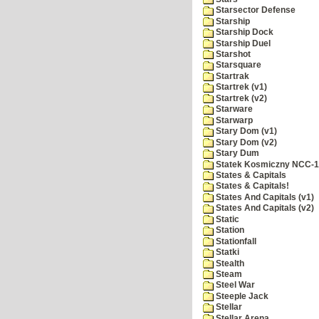
Starsector Defense
Starship
Starship Dock
Starship Duel
Starshot
Starsquare
Startrak
Startrek (v1)
Startrek (v2)
Starware
Starwarp
Stary Dom (v1)
Stary Dom (v2)
Stary Dum
Statek Kosmiczny NCC-
States & Capitals
States & Capitals!
States And Capitals (v1)
States And Capitals (v2)
Static
Station
Stationfall
Statki
Stealth
Steam
Steel War
Steeple Jack
Stellar
Stellar Arena