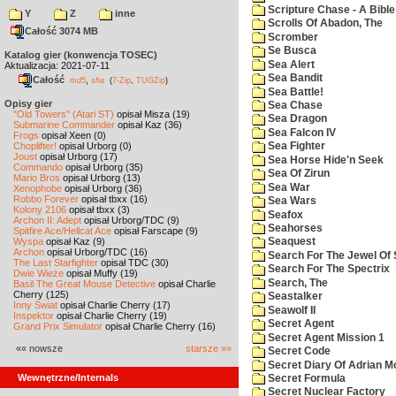
Scripture Chase - A Bible
Y
Z
inne
Scrolls Of Abadon, The
Całość 3074 MB
Scromber
Se Busca
Katalog gier (konwencja TOSEC)
Sea Alert
Aktualizacja: 2021-07-11
Sea Bandit
Całość
,
md5
sha
(
7-Zip
,
TUGZip
)
Sea Battle!
Opisy gier
Sea Chase
"Old Towers" (Atari ST)
opisał Misza (19)
Sea Dragon
Submarine Commander
opisał Kaz (36)
Sea Falcon IV
Frogs
opisał Xeen (0)
Choplifter!
opisał Urborg (0)
Sea Fighter
Joust
opisał Urborg (17)
Sea Horse Hide'n Seek
Commando
opisał Urborg (35)
Sea Of Zirun
Mario Bros
opisał Urborg (13)
Sea War
Xenophobe
opisał Urborg (36)
Robbo Forever
opisał tbxx (16)
Sea Wars
Kolony 2106
opisał tbxx (3)
Seafox
Archon II: Adept
opisał Urborg/TDC (9)
Seahorses
Spitfire Ace/Hellcat Ace
opisał Farscape (9)
Wyspa
opisał Kaz (9)
Seaquest
Archon
opisał Urborg/TDC (16)
Search For The Jewel Of 
The Last Starfighter
opisał TDC (30)
Search For The Spectrix
Dwie Wieże
opisał Muffy (19)
Search, The
Basil The Great Mouse Detective
opisał Charlie
Cherry (125)
Seastalker
Inny Świat
opisał Charlie Cherry (17)
Seawolf II
Inspektor
opisał Charlie Cherry (19)
Secret Agent
Grand Prix Simulator
opisał Charlie Cherry (16)
Secret Agent Mission 1
«« nowsze
starsze »»
Secret Code
Secret Diary Of Adrian Mo
Wewnętrzne/Internals
Secret Formula
Secret Nuclear Factory