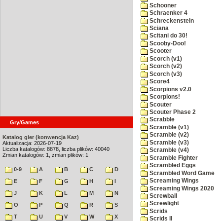
Schooner
Schraenker 4
Schreckenstein
Sciana
Scitani do 30!
Scooby-Doo!
Scooter
Scorch (v1)
Scorch (v2)
Scorch (v3)
Score4
Scorpions v2.0
Scorpions!
Scouter
Scouter Phase 2
Scrabble
Gry/Games
Scramble (v1)
Scramble (v2)
Katalog gier (konwencja Kaz)
Scramble (v3)
Aktualizacja: 2026-07-19
Liczba katalogów: 8878, liczba plików: 40040
Scramble (v4)
Zmian katalogów: 1, zmian plików: 1
Scramble Fighter
Scrambled Eggs
0-9
A
B
C
D
Scrambled Word Game
Screaming Wings
E
F
G
H
I
Screaming Wings 2020
J
K
L
M
N
Screwball
Screwlight
O
P
Q
R
S
Scrids
T
U
V
W
X
Scrids II