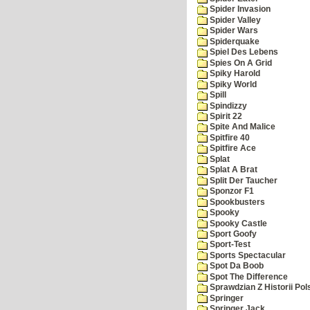
Spider Invasion
Spider Valley
Spider Wars
Spiderquake
Spiel Des Lebens
Spies On A Grid
Spiky Harold
Spiky World
Spill
Spindizzy
Spirit 22
Spite And Malice
Spitfire 40
Spitfire Ace
Splat
Splat A Brat
Split Der Taucher
Sponzor F1
Spookbusters
Spooky
Spooky Castle
Sport Goofy
Sport-Test
Sports Spectacular
Spot Da Boob
Spot The Difference
Sprawdzian Z Historii Pol
Springer
Springer Jack