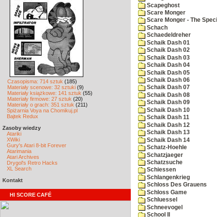
Scapeghost
Scare Monger
Scare Monger - The Specia
Schach
Schaedeldreher
Schaik Dash 01
Schaik Dash 02
Schaik Dash 03
Schaik Dash 04
Schaik Dash 05
Schaik Dash 06
Czasopisma: 714 sztuk
(185)
Materiały scenowe: 32 sztuki
(9)
Schaik Dash 07
Materiały książkowe: 141 sztuk
(55)
Schaik Dash 08
Materiały firmowe: 27 sztuk
(20)
Schaik Dash 09
Materiały o grach: 351 sztuk
(211)
Schaik Dash 10
Spiżarnia Voya na Chomikuj.pl
Bajtek Redux
Schaik Dash 11
Schaik Dash 12
Zasoby wiedzy
Schaik Dash 13
Atariki
XWiki
Schaik Dash 14
Gury's Atari 8-bit Forever
Schatz-Hoehle
Atarimania
Schatzjaeger
Atari Archives
Schatzsuche
Drygol's Retro Hacks
XL Search
Schiessen
Schlangenkrieg
Kontakt
Schloss Des Grauens
Schloss Game
HI SCORE CAFÉ
Schluessel
Schneevogel
School II