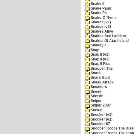
Snake It!
Snake Panic
Snake Pit
Snake-O-Nyms
Snakes (v1)
Snakes (v2)
Snakes Alive
Snakes And Ladders
Snakes Of Atari Island
Snakey II
Snap
Snap II (v1)
Snap II (v2)
Snap II Plus
Snapper, The
Snark
Snark Hunt
Sneak Attack
Sneakers
Sneek
Snertle
Sniper
Sniper 2007
Snokie
Snooker (v1)
Snooker (v2)
Snooker 87
Snooper Troops The Disa
Snooper Troops The Grani