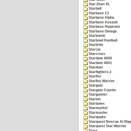
Star-Dust XL
Starball
Starbase 13
Starbase Alpha
Starbase Assault
Starbase Hyperion
Starbase Omega
Starbomb
Starbowl Football
Starbrite
Starcie
Starcross
Stardate 4000
Stardate 4001
Stardust
Starfighters 2
Starfire
Starfire Warrior
Stargate
Stargate Courier
Stargunner
Starion
Starlanes
Starmarket
Starmaster
Starquake
Starquest Rescue At Rige
Starquest Star Warrior
Stars