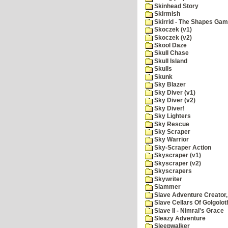
Skinhead Story
Skirmish
Skirrid - The Shapes Ga
Skoczek (v1)
Skoczek (v2)
Skool Daze
Skull Chase
Skull Island
Skulls
Skunk
Sky Blazer
Sky Diver (v1)
Sky Diver (v2)
Sky Diver!
Sky Lighters
Sky Rescue
Sky Scraper
Sky Warrior
Sky-Scraper Action
Skyscraper (v1)
Skyscraper (v2)
Skyscrapers
Skywriter
Slammer
Slave Adventure Creator,
Slave Cellars Of Golgolot
Slave II - Nimral's Grace
Sleazy Adventure
Sleepwalker