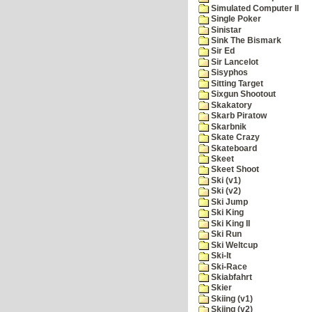
Simulated Computer II
Single Poker
Sinistar
Sink The Bismark
Sir Ed
Sir Lancelot
Sisyphos
Sitting Target
Sixgun Shootout
Skakatory
Skarb Piratow
Skarbnik
Skate Crazy
Skateboard
Skeet
Skeet Shoot
Ski (v1)
Ski (v2)
Ski Jump
Ski King
Ski King II
Ski Run
Ski Weltcup
Ski-It
Ski-Race
Skiabfahrt
Skier
Skiing (v1)
Skiing (v2)