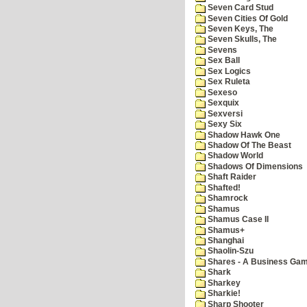
Seven Card Stud
Seven Cities Of Gold
Seven Keys, The
Seven Skulls, The
Sevens
Sex Ball
Sex Logics
Sex Ruleta
Sexeso
Sexquix
Sexversi
Sexy Six
Shadow Hawk One
Shadow Of The Beast
Shadow World
Shadows Of Dimensions
Shaft Raider
Shafted!
Shamrock
Shamus
Shamus Case II
Shamus+
Shanghai
Shaolin-Szu
Shares - A Business Ga
Shark
Sharkey
Sharkie!
Sharp Shooter