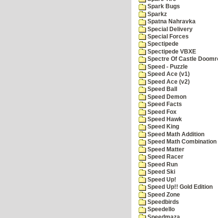
Spark Bugs
Sparkz
Spatna Nahravka
Special Delivery
Special Forces
Spectipede
Spectipede VBXE
Spectre Of Castle Doomr
Speed - Puzzle
Speed Ace (v1)
Speed Ace (v2)
Speed Ball
Speed Demon
Speed Facts
Speed Fox
Speed Hawk
Speed King
Speed Math Addition
Speed Math Combination
Speed Matter
Speed Racer
Speed Run
Speed Ski
Speed Up!
Speed Up!! Gold Edition
Speed Zone
Speedbirds
Speedello
Speedmaza