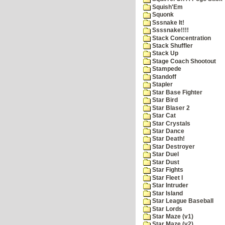
Squish'Em
Squonk
Sssnake It!
Ssssnake!!!!
Stack Concentration
Stack Shuffler
Stack Up
Stage Coach Shootout
Stampede
Standoff
Stapler
Star Base Fighter
Star Bird
Star Blaser 2
Star Cat
Star Crystals
Star Dance
Star Death!
Star Destroyer
Star Duel
Star Dust
Star Fights
Star Fleet I
Star Intruder
Star Island
Star League Baseball
Star Lords
Star Maze (v1)
Star Maze (v2)