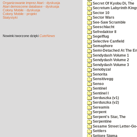
Organizowanie imprez Atari - dyskusja
Secret Of Kyobu Di, The
Atari demoscene database - dyskusja
Secretum Labyrinth King
Colony Mobile - dyskusja
Sector 10
Colony Mobile - projekt
Statystyki
Sector Wars
See-Saw Scramble
Seeschlacht
Sefredaktor II
Nowinki
tworzone dzięki
CuteNews
Segelflug
Selective Canfield
Semaphore
Semi-Detached At The End
Sendydash Volume 1
Sendydash Volume 2
Sendydash Volume 3
Senobyzal
Senorita
Sensitivegg
Senso
Sentinel
Sentinel I
Serduszka (v1)
Serduszka (v2)
Sereamis
Serpent
Serpent's Star, The
Serpentine
Sesame Street Letter-Go
Settlers
Settore Sigma