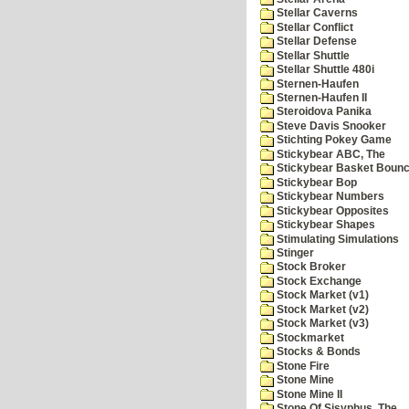
Stellar Caverns
Stellar Conflict
Stellar Defense
Stellar Shuttle
Stellar Shuttle 480i
Sternen-Haufen
Sternen-Haufen II
Steroidova Panika
Steve Davis Snooker
Stichting Pokey Game
Stickybear ABC, The
Stickybear Basket Boun
Stickybear Bop
Stickybear Numbers
Stickybear Opposites
Stickybear Shapes
Stimulating Simulations
Stinger
Stock Broker
Stock Exchange
Stock Market (v1)
Stock Market (v2)
Stock Market (v3)
Stockmarket
Stocks & Bonds
Stone Fire
Stone Mine
Stone Mine II
Stone Of Sisyphus, The