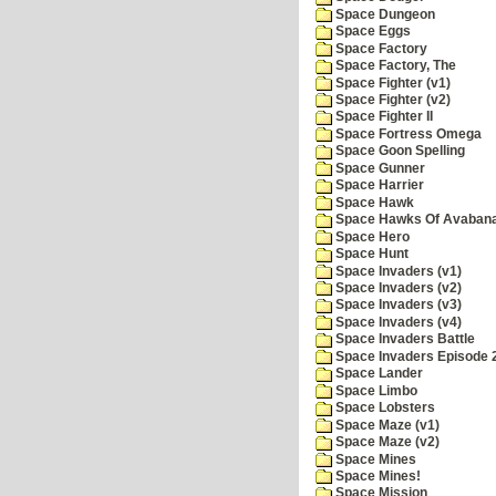
Space Dungeon
Space Eggs
Space Factory
Space Factory, The
Space Fighter (v1)
Space Fighter (v2)
Space Fighter II
Space Fortress Omega
Space Goon Spelling
Space Gunner
Space Harrier
Space Hawk
Space Hawks Of Avabana
Space Hero
Space Hunt
Space Invaders (v1)
Space Invaders (v2)
Space Invaders (v3)
Space Invaders (v4)
Space Invaders Battle
Space Invaders Episode 
Space Lander
Space Limbo
Space Lobsters
Space Maze (v1)
Space Maze (v2)
Space Mines
Space Mines!
Space Mission