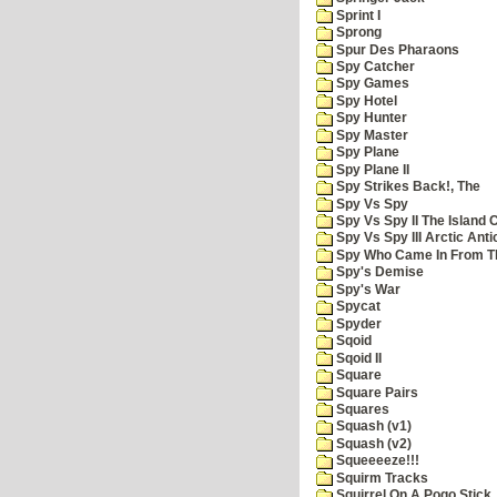
Sprint I
Sprong
Spur Des Pharaons
Spy Catcher
Spy Games
Spy Hotel
Spy Hunter
Spy Master
Spy Plane
Spy Plane II
Spy Strikes Back!, The
Spy Vs Spy
Spy Vs Spy II The Island 
Spy Vs Spy III Arctic Anti
Spy Who Came In From T
Spy's Demise
Spy's War
Spycat
Spyder
Sqoid
Sqoid II
Square
Square Pairs
Squares
Squash (v1)
Squash (v2)
Squeeeeze!!!
Squirm Tracks
Squirrel On A Pogo Stick