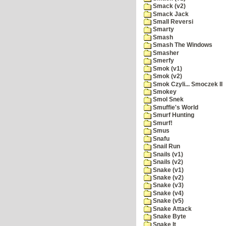
Smack (v2)
Smack Jack
Small Reversi
Smarty
Smash
Smash The Windows
Smasher
Smerfy
Smok (v1)
Smok (v2)
Smok Czyli... Smoczek II
Smokey
Smol Snek
Smuffie's World
Smurf Hunting
Smurf!
Smus
Snafu
Snail Run
Snails (v1)
Snails (v2)
Snake (v1)
Snake (v2)
Snake (v3)
Snake (v4)
Snake (v5)
Snake Attack
Snake Byte
Snake It