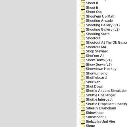
Shoot II
Shoot It
Shoot Out
Shoot'em Up Math
Shooting Arcade
Shooting Gallery (v1)
Shooting Gallery (v2)
Shooting Stars
Shootout
Shootout At The Ok Gala
Shootout M4
Shop Steward
Shot'em All
Show Down (v1)
Show Down (v2)
Showdown Hockey!
Showjumping
Shuffleboard
Shuriken
Shut Down
Shuttle Ascent Simulatio
Shuttle Challenger
Shuttle Intercept
Shuttle Propellant Loadin
Siberuv Drahokam
Sidewinder
Sidewinder II
Siebzehn Und Vier
Siege