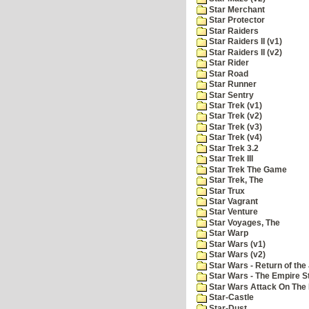
Star Merchant
Star Protector
Star Raiders
Star Raiders II (v1)
Star Raiders II (v2)
Star Rider
Star Road
Star Runner
Star Sentry
Star Trek (v1)
Star Trek (v2)
Star Trek (v3)
Star Trek (v4)
Star Trek 3.2
Star Trek III
Star Trek The Game
Star Trek, The
Star Trux
Star Vagrant
Star Venture
Star Voyages, The
Star Warp
Star Wars (v1)
Star Wars (v2)
Star Wars - Return of the 
Star Wars - The Empire S
Star Wars Attack On The 
Star-Castle
Star-Dust