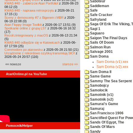
Saboteur
KWAS #40 - zabierzcie Atari Portfolio!
z 2026-06-23
Saddleman
08:12 (0)
KWAS #40 - naprawa retrosprzętu
z 2026-06-21
Safe
17:15 (1)
Safe Cracker
Sceny z demosceny #7 z Bigerem i MBR
z 2026-
Safryland
06-19 22:08 (0)
Saga Of Erik The Viking, 
Atari Floppy Image Toolkit
z 2026-06-17 13:51 (9)
Spotkanie online z grupą LST
z 2026-06-16 16:32
Sagi 1
(17)
Saguaro
Recoil zintegrowany z macOS
z 2026-06-13 21:34
Saigon The Final Days
(5)
KWAS #40 odbędzie się w Katowicach
z 2026-06-
Sails Of Doom
07 17:59 (25)
Salmon Run
Commodore po atarowsku
z 2026-05-28 21:50 (21)
Salvage 2001
Urządzenie z rekordowo szybką transmisją SIO!
z
Sam Doma
2026-05-24 20:57 (116)
Sam Doma (v1).xex
«« nowsze
starsze »»
Sam Doma (v2).xex
Sam Doma II
AtariOnline.pl na YouTube
Same Game
Sammy The Sea Serpent
Samobojcy
Samolocik
Samotnik (v1)
Samotnik (v2)
Samurai's Game
Samuraj
San Francisco 1906
Sanctified Quest For Pow
Sands Of Egypt, The
Pomocnik/Helper
Sands Of Mars
Sandy