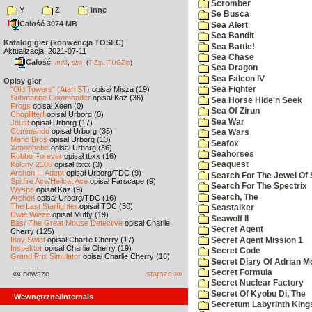
Scromber
Y
Z
inne
Se Busca
Całość 3074 MB
Sea Alert
Sea Bandit
Katalog gier (konwencja TOSEC)
Sea Battle!
Aktualizacja: 2021-07-11
Sea Chase
Całość
,
md5
sha
(
7-Zip
,
TUGZip
)
Sea Dragon
Sea Falcon IV
Opisy gier
"Old Towers" (Atari ST)
opisał Misza (19)
Sea Fighter
Submarine Commander
opisał Kaz (36)
Sea Horse Hide'n Seek
Frogs
opisał Xeen (0)
Sea Of Zirun
Choplifter!
opisał Urborg (0)
Sea War
Joust
opisał Urborg (17)
Commando
opisał Urborg (35)
Sea Wars
Mario Bros
opisał Urborg (13)
Seafox
Xenophobe
opisał Urborg (36)
Seahorses
Robbo Forever
opisał tbxx (16)
Kolony 2106
opisał tbxx (3)
Seaquest
Archon II: Adept
opisał Urborg/TDC (9)
Search For The Jewel Of 
Spitfire Ace/Hellcat Ace
opisał Farscape (9)
Search For The Spectrix
Wyspa
opisał Kaz (9)
Search, The
Archon
opisał Urborg/TDC (16)
The Last Starfighter
opisał TDC (30)
Seastalker
Dwie Wieże
opisał Muffy (19)
Seawolf II
Basil The Great Mouse Detective
opisał Charlie
Secret Agent
Cherry (125)
Inny Świat
opisał Charlie Cherry (17)
Secret Agent Mission 1
Inspektor
opisał Charlie Cherry (19)
Secret Code
Grand Prix Simulator
opisał Charlie Cherry (16)
Secret Diary Of Adrian Mo
Secret Formula
«« nowsze
starsze »»
Secret Nuclear Factory
Secret Of Kyobu Di, The
Wewnętrzne/Internals
Secretum Labyrinth King