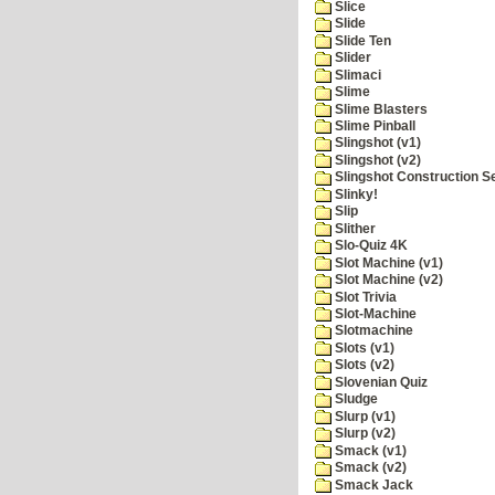
Slice
Slide
Slide Ten
Slider
Slimaci
Slime
Slime Blasters
Slime Pinball
Slingshot (v1)
Slingshot (v2)
Slingshot Construction S
Slinky!
Slip
Slither
Slo-Quiz 4K
Slot Machine (v1)
Slot Machine (v2)
Slot Trivia
Slot-Machine
Slotmachine
Slots (v1)
Slots (v2)
Slovenian Quiz
Sludge
Slurp (v1)
Slurp (v2)
Smack (v1)
Smack (v2)
Smack Jack