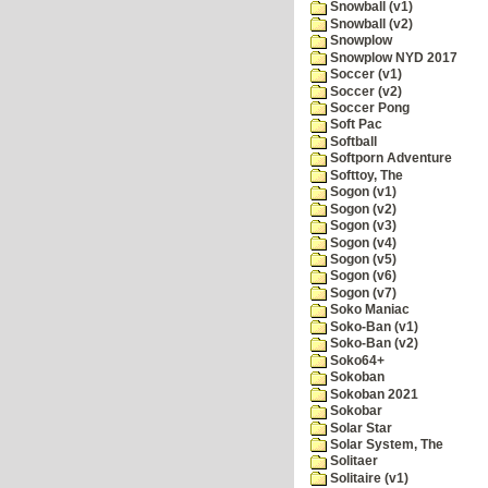
Snowball (v1)
Snowball (v2)
Snowplow
Snowplow NYD 2017
Soccer (v1)
Soccer (v2)
Soccer Pong
Soft Pac
Softball
Softporn Adventure
Softtoy, The
Sogon (v1)
Sogon (v2)
Sogon (v3)
Sogon (v4)
Sogon (v5)
Sogon (v6)
Sogon (v7)
Soko Maniac
Soko-Ban (v1)
Soko-Ban (v2)
Soko64+
Sokoban
Sokoban 2021
Sokobar
Solar Star
Solar System, The
Solitaer
Solitaire (v1)