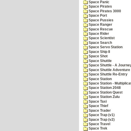
Space Panic
Space Pirates
Space Pirates 3000
Space Port
Space Pussies
Space Ranger
Space Rescue
Space Rider
Space Scientist
Space Search
Space Servo Station
Space Ship II
Space Shot
Space Shuttle
Space Shuttle - A Journe
Space Shuttle Adventure
Space Shuttle Re-Entry
Space Station
Space Station - Multiplica
Space Station 2048
Space Station Quest
Space Station Zulu
Space Taxi
Space Thief
Space Trader
Space Trap (v1)
Space Trap (v2)
Space Travel
Space Trek