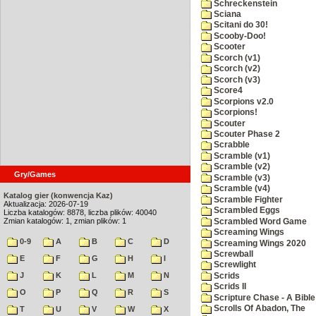
Schreckenstein
Sciana
Scitani do 30!
Scooby-Doo!
Scooter
Scorch (v1)
Scorch (v2)
Scorch (v3)
Score4
Scorpions v2.0
Scorpions!
Scouter
Scouter Phase 2
Scrabble
Scramble (v1)
Scramble (v2)
Gry/Games
Scramble (v3)
Scramble (v4)
Katalog gier (konwencja Kaz)
Scramble Fighter
Aktualizacja: 2026-07-19
Scrambled Eggs
Liczba katalogów: 8878, liczba plików: 40040
Zmian katalogów: 1, zmian plików: 1
Scrambled Word Game
Screaming Wings
0-9
A
B
C
D
Screaming Wings 2020
Screwball
E
F
G
H
I
Screwlight
J
K
L
M
N
Scrids
Scrids II
O
P
Q
R
S
Scripture Chase - A Bible
Scrolls Of Abadon, The
T
U
V
W
X