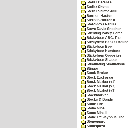
Stellar Defense
Stellar Shuttle
Stellar Shuttle 480i
Sternen-Haufen
Sternen-Haufen II
Steroidova Panika
Steve Davis Snooker
Stichting Pokey Game
Stickybear ABC, The
Stickybear Basket Boun
Stickybear Bop
Stickybear Numbers
Stickybear Opposites
Stickybear Shapes
Stimulating Simulations
Stinger
Stock Broker
Stock Exchange
Stock Market (v1)
Stock Market (v2)
Stock Market (v3)
Stockmarket
Stocks & Bonds
Stone Fire
Stone Mine
Stone Mine II
Stone Of Sisyphus, The
Stoneguard
Stonequest