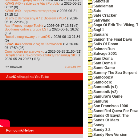
Saboteur
KWAS #40 - zabierzcie Atari Portfolio!
z 2026-06-23
Saddleman
08:12 (0)
KWAS #40 - naprawa retrosprzętu
z 2026-06-21
Safe
17:15 (1)
Safe Cracker
Sceny z demosceny #7 z Bigerem i MBR
z 2026-
Safryland
06-19 22:08 (0)
Saga Of Erik The Viking, 
Atari Floppy Image Toolkit
z 2026-06-17 13:51 (9)
Spotkanie online z grupą LST
z 2026-06-16 16:32
Sagi 1
(16)
Saguaro
Recoil zintegrowany z macOS
z 2026-06-13 21:34
Saigon The Final Days
(5)
KWAS #40 odbędzie się w Katowicach
z 2026-06-
Sails Of Doom
07 17:59 (25)
Salmon Run
Commodore po atarowsku
z 2026-05-28 21:50 (21)
Salvage 2001
Urządzenie z rekordowo szybką transmisją SIO!
z
Sam Doma
2026-05-24 20:57 (116)
Sam Doma II
«« nowsze
starsze »»
Same Game
Sammy The Sea Serpent
AtariOnline.pl na YouTube
Samobojcy
Samolocik
Samotnik (v1)
Samotnik (v2)
Samurai's Game
Samuraj
San Francisco 1906
Sanctified Quest For Pow
Sands Of Egypt, The
Sands Of Mars
Sandy
Sandy 3.2
Pomocnik/Helper
Sandy New Version