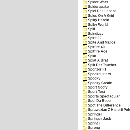
Spider Wars
Spiderquake
Spiel Des Lebens
Spies On A Grid
Spiky Harold
Spiky World
Spill
Spindizzy
Spirit 22
Spite And Malice
Spitfire 40
Spitfire Ace
Splat
Splat A Brat
Split Der Taucher
Sponzor F1
Spookbusters
Spooky
Spooky Castle
Sport Goofy
Sport-Test
Sports Spectacular
Spot Da Boob
Spot The Difference
Sprawdzian Z Historii Pol
Springer
Springer Jack
Sprint I
Sprong