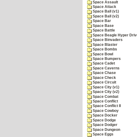
Space Assault
Space Attack
Space Ball (v1)
Space Ball (v2)
Space Bar
Space Base
Space Battle
Space Beagle Hyper Driv
Space Binvaders
Space Blaster
Space Bombs
Space Bowl
Space Bumpers
Space Cadet
Space Caverns
Space Chase
Space Check
Space Circuit
Space City (v1)
Space City (v2)
Space Combat
Space Conflict
Space Conflict II
Space Cowboy
Space Docker
Space Dodge
Space Dodger
Space Dungeon
Space Eggs