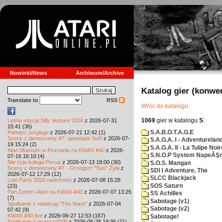
Nowinki/News
Archiwum/Archive
Katalog gier (konwe
Translate to
RSS
Wróc do katalogu
1069
gier w katalogu
S
:
Letnia edycja Silly Venture 2026
z 2026-07-31
15:41 (36)
S.A.B.O.T.A.G.E
Pamięci Jurgiego
z 2026-07-21 12:42 (1)
Sceny z demosceny #7: opowiada SuN
z 2026-07-
S.A.G.A. I - Adventurelan
19 15:24 (2)
S.A.G.A. II - La Tulipe Noir
Atari Muzeum w Poznaniu na KWAS #40
z 2026-
S.N.O.P System NapeĂŞn
07-16 16:10 (4)
Nie żyje kolega Pecuś
z 2026-07-13 18:00 (30)
S.O.S. Mangan
Sceny z demosceny #7 - Grzegorz "Sun" Żyła
z
SDI I Adventure, The
2026-07-12 17:29 (12)
SLCC Blackjack
Lost Party 2026 nadchodzi
z 2026-07-08 15:28
SOS Saturn
(23)
Pan Zenon i Atari na KWAS #40
z 2026-07-07 13:25
SS Achilles
(7)
Sabotage (v1)
Spotkanie z redakcją "The Voice"
z 2026-07-04
Sabotage (v2)
07:42 (9)
KWAS #40 live
z 2026-06-27 12:53 (167)
Sabotage!
Spotkanie z grupą USSR
z 2026-06-26 19:36 (11)