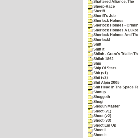
Shattered Alliance, The
Sheep-Race
Sheriff
Sheriff's Job
Sherlock Holmes
Sherlock Holmes - Crimin
Sherlock Holmes A Lukos
Sherlock Holmes And The
Sherlock!
Shift
Shift It
Shiloh - Grant's Trial In T
Shiloh 1862
Ship
Ship Of Stars
Shit (v1)
Shit (v2)
Shit Alpin 2005
Shit Head In The Space T
Shmup
Shoggoth
Shogi
Shogun Master
Shoot (v1)
Shoot (v2)
Shoot (v3)
Shoot Em Up
Shoot II
Shoot It