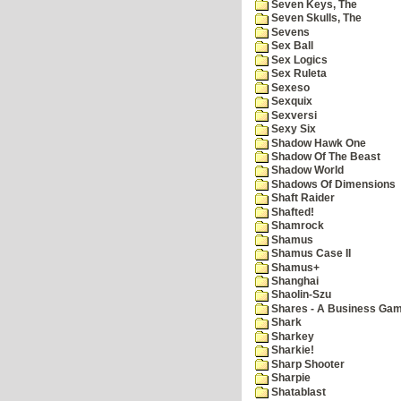
Seven Keys, The
Seven Skulls, The
Sevens
Sex Ball
Sex Logics
Sex Ruleta
Sexeso
Sexquix
Sexversi
Sexy Six
Shadow Hawk One
Shadow Of The Beast
Shadow World
Shadows Of Dimensions
Shaft Raider
Shafted!
Shamrock
Shamus
Shamus Case II
Shamus+
Shanghai
Shaolin-Szu
Shares - A Business Ga
Shark
Sharkey
Sharkie!
Sharp Shooter
Sharpie
Shatablast