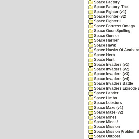
Space Factory
Space Factory, The
Space Fighter (v1)
Space Fighter (v2)
Space Fighter II
Space Fortress Omega
Space Goon Spelling
Space Gunner
Space Harrier
Space Hawk
Space Hawks Of Avabana
Space Hero
Space Hunt
Space Invaders (v1)
Space Invaders (v2)
Space Invaders (v3)
Space Invaders (v4)
Space Invaders Battle
Space Invaders Episode 
Space Lander
Space Limbo
Space Lobsters
Space Maze (v1)
Space Maze (v2)
Space Mines
Space Mines!
Space Mission
Space Mission Problem S
Space Outpost