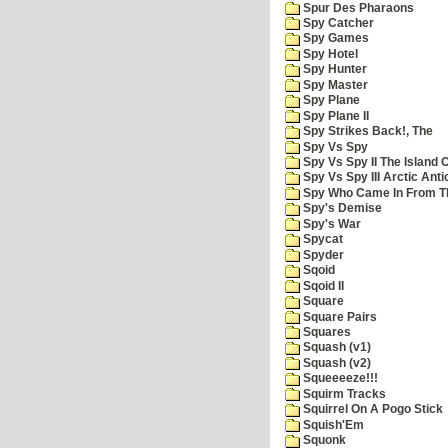
Spur Des Pharaons
Spy Catcher
Spy Games
Spy Hotel
Spy Hunter
Spy Master
Spy Plane
Spy Plane II
Spy Strikes Back!, The
Spy Vs Spy
Spy Vs Spy II The Island 
Spy Vs Spy III Arctic Anti
Spy Who Came In From T
Spy's Demise
Spy's War
Spycat
Spyder
Sqoid
Sqoid II
Square
Square Pairs
Squares
Squash (v1)
Squash (v2)
Squeeeeze!!!
Squirm Tracks
Squirrel On A Pogo Stick
Squish'Em
Squonk