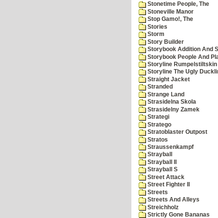
Stonetime People, The
Stoneville Manor
Stop Gamo!, The
Stories
Storm
Story Builder
Storybook Addition And S
Storybook People And Pl
Storyline Rumpelstiltskin
Storyline The Ugly Duckl
Straight Jacket
Stranded
Strange Land
Strasidelna Skola
Strasidelny Zamek
Strategi
Stratego
Stratoblaster Outpost
Stratos
Straussenkampf
Strayball
Strayball II
Strayball S
Street Attack
Street Fighter II
Streets
Streets And Alleys
Streichholz
Strictly Gone Bananas