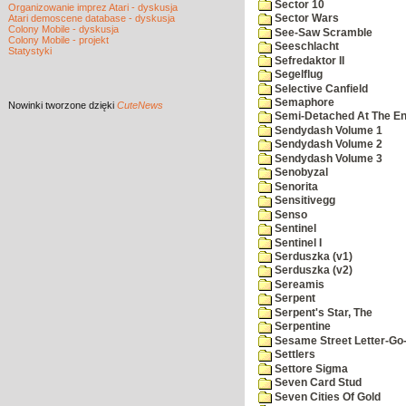
Sector 10
Organizowanie imprez Atari - dyskusja
Atari demoscene database - dyskusja
Sector Wars
Colony Mobile - dyskusja
See-Saw Scramble
Colony Mobile - projekt
Seeschlacht
Statystyki
Sefredaktor II
Segelflug
Selective Canfield
Semaphore
Nowinki
tworzone dzięki
CuteNews
Semi-Detached At The End
Sendydash Volume 1
Sendydash Volume 2
Sendydash Volume 3
Senobyzal
Senorita
Sensitivegg
Senso
Sentinel
Sentinel I
Serduszka (v1)
Serduszka (v2)
Sereamis
Serpent
Serpent's Star, The
Serpentine
Sesame Street Letter-Go
Settlers
Settore Sigma
Seven Card Stud
Seven Cities Of Gold