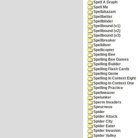
Spell A Graph
Spell Me
Spellakazam
Spellbetter
Spellbinder
Spellbound (v1)
Spellbound (v2)
Spellbound (v3)
Spellbreaker
Spelldiver
Spellicopter
Spelling Bee
Spelling Bee Games
Spelling Builder
Spelling Flash Cards
Spelling Genie
Spelling In Context Eight
Spelling In Context One
Spelling Practice
Spellweaver
Spelunker
Sperm Invaders
Speurneus
Spider
Spider Attack
Spider City
Spider Eater
Spider Invasion
Spider Valley