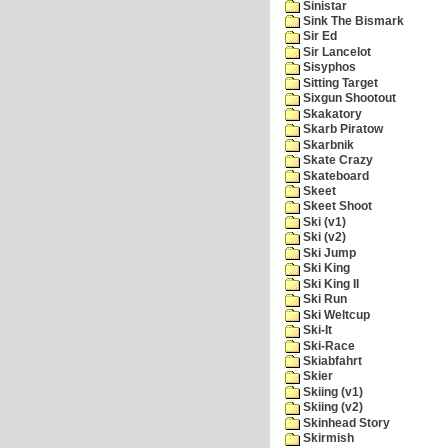
Sinistar
Sink The Bismark
Sir Ed
Sir Lancelot
Sisyphos
Sitting Target
Sixgun Shootout
Skakatory
Skarb Piratow
Skarbnik
Skate Crazy
Skateboard
Skeet
Skeet Shoot
Ski (v1)
Ski (v2)
Ski Jump
Ski King
Ski King II
Ski Run
Ski Weltcup
Ski-It
Ski-Race
Skiabfahrt
Skier
Skiing (v1)
Skiing (v2)
Skinhead Story
Skirmish