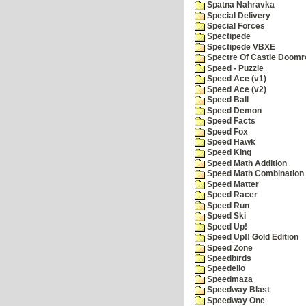
Spatna Nahravka
Special Delivery
Special Forces
Spectipede
Spectipede VBXE
Spectre Of Castle Doomr
Speed - Puzzle
Speed Ace (v1)
Speed Ace (v2)
Speed Ball
Speed Demon
Speed Facts
Speed Fox
Speed Hawk
Speed King
Speed Math Addition
Speed Math Combination
Speed Matter
Speed Racer
Speed Run
Speed Ski
Speed Up!
Speed Up!! Gold Edition
Speed Zone
Speedbirds
Speedello
Speedmaza
Speedway Blast
Speedway One