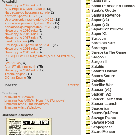
Santa BBS
Poradniki
Nowe gry w 2026 roku
(1)
Santa Paravia En Fiumac
SFX-Engine w MAD Pascalu
(3)
Santa's Grotto
Narzędzie do tworzenia scrolli
(12)
Santa's Revenge
Kartridż Sparta DOS X
(6)
Usprawnienia magnetofonu XC12
(12)
Saper (v1)
Konserwacja stacji dysków 1050
(19)
Saper (v2)
Konserwacja magnetofonu XC12
(15)
Saper Konstruktor
Nowe gry w 2020 roku
(2)
Saper X1
Nowe gry w 2019 roku
(35)
Nowe gry w 2017 roku
(3)
Saracen
Larek pokazuje
(40)
Sarasota Sam
Emulacja ZX Spectrum na VBXE
(26)
Saratoga
Nowe gry w 2016 roku
(7)
Nowe gry w 2015 roku
(4)
Sarepska The Game
Partycjonowanie karty SIDE (APT/FAT16/FAT32)
Sargon II
(1)
Sargon III
BMPVIEW
(34)
Satalite
Atari ST dla opornych
(75)
Nowe gry w 2014 roku
(19)
Satan's Hollow
Tritone engine
(11)
Satarn Saturn
QChan Engine
(6)
Satellite
nowsze
starsze
Satellite War
Saucer (v1)
Emulatory
Saucer (v2)
Emulator Atari800Win
Saucer Formation
Emulator Atari800Win PLus 4.0 (Windows)
Saucer Launch
Emulator Atari++ (multiplatform)
Emulator Altirra (Windows)
Saucerian
Sauve-Qui-Peut
Biblioteka Atarowca
Savage Planet
Savage Pond
Scapeghost
Scare Monger