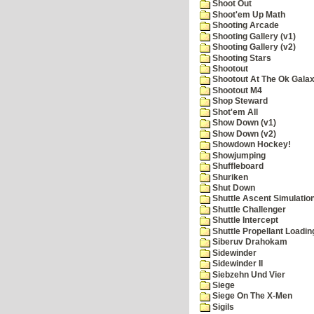
Shoot Out
Shoot'em Up Math
Shooting Arcade
Shooting Gallery (v1)
Shooting Gallery (v2)
Shooting Stars
Shootout
Shootout At The Ok Gala
Shootout M4
Shop Steward
Shot'em All
Show Down (v1)
Show Down (v2)
Showdown Hockey!
Showjumping
Shuffleboard
Shuriken
Shut Down
Shuttle Ascent Simulatio
Shuttle Challenger
Shuttle Intercept
Shuttle Propellant Loadin
Siberuv Drahokam
Sidewinder
Sidewinder II
Siebzehn Und Vier
Siege
Siege On The X-Men
Sigils