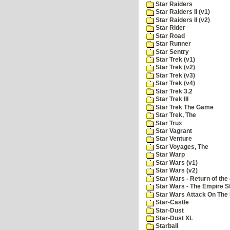
Star Raiders
Star Raiders II (v1)
Star Raiders II (v2)
Star Rider
Star Road
Star Runner
Star Sentry
Star Trek (v1)
Star Trek (v2)
Star Trek (v3)
Star Trek (v4)
Star Trek 3.2
Star Trek III
Star Trek The Game
Star Trek, The
Star Trux
Star Vagrant
Star Venture
Star Voyages, The
Star Warp
Star Wars (v1)
Star Wars (v2)
Star Wars - Return of the 
Star Wars - The Empire S
Star Wars Attack On The 
Star-Castle
Star-Dust
Star-Dust XL
Starball