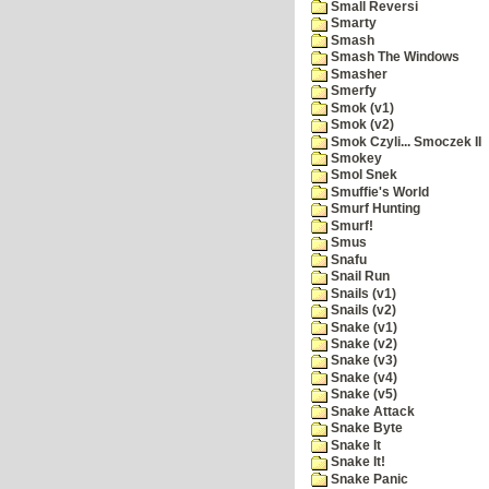
Small Reversi
Smarty
Smash
Smash The Windows
Smasher
Smerfy
Smok (v1)
Smok (v2)
Smok Czyli... Smoczek II
Smokey
Smol Snek
Smuffie's World
Smurf Hunting
Smurf!
Smus
Snafu
Snail Run
Snails (v1)
Snails (v2)
Snake (v1)
Snake (v2)
Snake (v3)
Snake (v4)
Snake (v5)
Snake Attack
Snake Byte
Snake It
Snake It!
Snake Panic