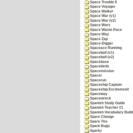
Space Trouble II
Space Voyager
Space Walker
Space War (v1)
Space War (v2)
Space Wars
Space Waste Race
Space Way
Space Zap
Space-Digger
Spaceace Running
Spaceball (v1)
Spaceball (v2)
Spacebase
Spacebirds
Spacemission
Spacer
Spacerun
Spaceship Captain
Spaceship Excitement!
Spaceway
Spacewreck
Spanish Study Guide
Spanish Teacher #1
Spanish Vocabulary Build
Spare Change
Spare Tire
Spark Bugs
Sparkz