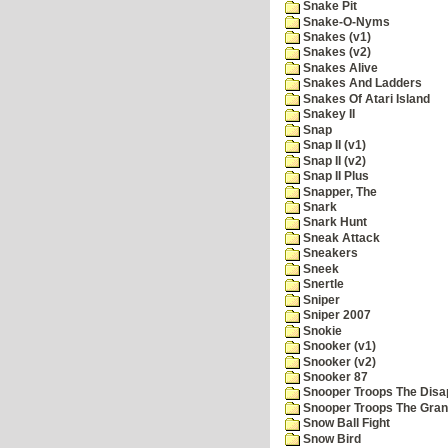
Snake Pit
Snake-O-Nyms
Snakes (v1)
Snakes (v2)
Snakes Alive
Snakes And Ladders
Snakes Of Atari Island
Snakey II
Snap
Snap II (v1)
Snap II (v2)
Snap II Plus
Snapper, The
Snark
Snark Hunt
Sneak Attack
Sneakers
Sneek
Snertle
Sniper
Sniper 2007
Snokie
Snooker (v1)
Snooker (v2)
Snooker 87
Snooper Troops The Disa
Snooper Troops The Grani
Snow Ball Fight
Snow Bird