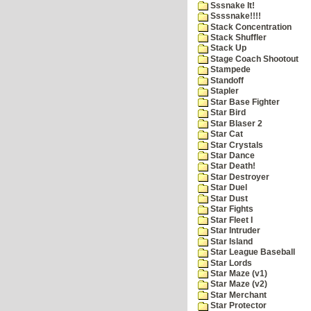
Sssnake It!
Ssssnake!!!!
Stack Concentration
Stack Shuffler
Stack Up
Stage Coach Shootout
Stampede
Standoff
Stapler
Star Base Fighter
Star Bird
Star Blaser 2
Star Cat
Star Crystals
Star Dance
Star Death!
Star Destroyer
Star Duel
Star Dust
Star Fights
Star Fleet I
Star Intruder
Star Island
Star League Baseball
Star Lords
Star Maze (v1)
Star Maze (v2)
Star Merchant
Star Protector