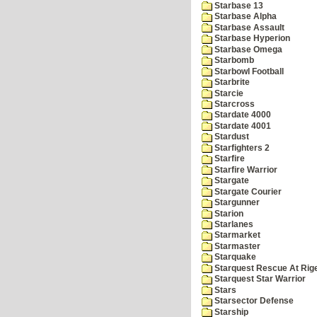
Starbase 13
Starbase Alpha
Starbase Assault
Starbase Hyperion
Starbase Omega
Starbomb
Starbowl Football
Starbrite
Starcie
Starcross
Stardate 4000
Stardate 4001
Stardust
Starfighters 2
Starfire
Starfire Warrior
Stargate
Stargate Courier
Stargunner
Starion
Starlanes
Starmarket
Starmaster
Starquake
Starquest Rescue At Rige
Starquest Star Warrior
Stars
Starsector Defense
Starship