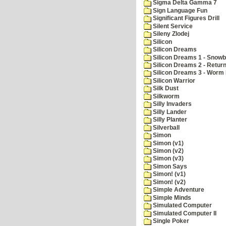
Sigma Delta Gamma 7
Sign Language Fun
Significant Figures Drill
Silent Service
Sileny Zlodej
Silicon
Silicon Dreams
Silicon Dreams 1 - Snowb
Silicon Dreams 2 - Retur
Silicon Dreams 3 - Worm 
Silicon Warrior
Silk Dust
Silkworm
Silly Invaders
Silly Lander
Silly Planter
Silverball
Simon
Simon (v1)
Simon (v2)
Simon (v3)
Simon Says
Simon! (v1)
Simon! (v2)
Simple Adventure
Simple Minds
Simulated Computer
Simulated Computer II
Single Poker