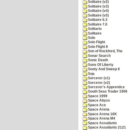
Solitaire (v2)
Solitaire (v3)
Solitaire (v4)
Solitaire (v5)
Solitaire 6.3
Solitaire 7.0
Solitario
Solltaire
Solo
Solo Flight
Solo Flight II
Son of Rockford, The
Sonar Search
Sonic Death
Sons Of Liberty
Sooty And Sweep II
Sop
Sorcerer (v1)
Sorcerer (v2)
Sorcerer's Apprentice
South Seas Trader 1906
Space 1999
Space Abyss
Space Ace
Space Arena
Space Arena 16K
Space Arena M4
Space Assailants
Space Assailants 2121