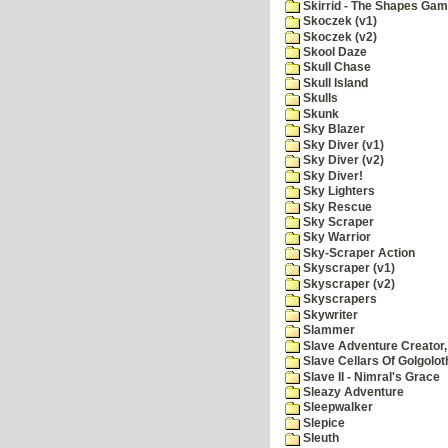
Skirrid - The Shapes Ga
Skoczek (v1)
Skoczek (v2)
Skool Daze
Skull Chase
Skull Island
Skulls
Skunk
Sky Blazer
Sky Diver (v1)
Sky Diver (v2)
Sky Diver!
Sky Lighters
Sky Rescue
Sky Scraper
Sky Warrior
Sky-Scraper Action
Skyscraper (v1)
Skyscraper (v2)
Skyscrapers
Skywriter
Slammer
Slave Adventure Creator,
Slave Cellars Of Golgolot
Slave II - Nimral's Grace
Sleazy Adventure
Sleepwalker
Slepice
Sleuth