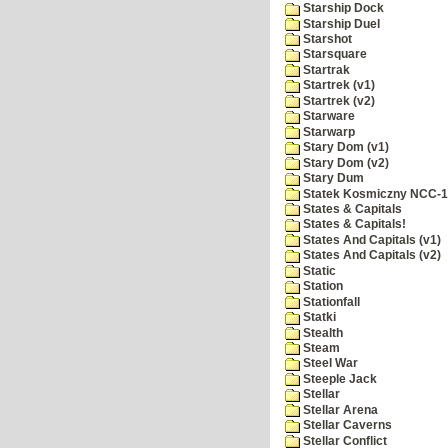
Starship Dock
Starship Duel
Starshot
Starsquare
Startrak
Startrek (v1)
Startrek (v2)
Starware
Starwarp
Stary Dom (v1)
Stary Dom (v2)
Stary Dum
Statek Kosmiczny NCC-
States & Capitals
States & Capitals!
States And Capitals (v1)
States And Capitals (v2)
Static
Station
Stationfall
Statki
Stealth
Steam
Steel War
Steeple Jack
Stellar
Stellar Arena
Stellar Caverns
Stellar Conflict