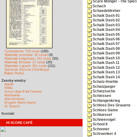
Scare Monger - The Specia
Schach
Schaedeldreher
Schaik Dash 01
Schaik Dash 02
Schaik Dash 03
Schaik Dash 04
Schaik Dash 05
Schaik Dash 06
Schaik Dash 07
Schaik Dash 08
Czasopisma: 714 sztuk
(185)
Schaik Dash 09
Materiały scenowe: 32 sztuki
(9)
Schaik Dash 10
Materiały książkowe: 141 sztuk
(55)
Materiały firmowe: 27 sztuk
(20)
Schaik Dash 11
Materiały o grach: 351 sztuk
(211)
Schaik Dash 12
Spiżarnia Voya na Chomikuj.pl
Schaik Dash 13
Bajtek Redux
Schaik Dash 14
Zasoby wiedzy
Schatz-Hoehle
Atariki
Schatzjaeger
XWiki
Schatzsuche
Gury's Atari 8-bit Forever
Atarimania
Schiessen
Atari Archives
Schlangenkrieg
Drygol's Retro Hacks
Schloss Des Grauens
XL Search
Schloss Game
Kontakt
Schluessel
Schneevogel
HI SCORE CAFÉ
School II
Schooner
Schraenker 4