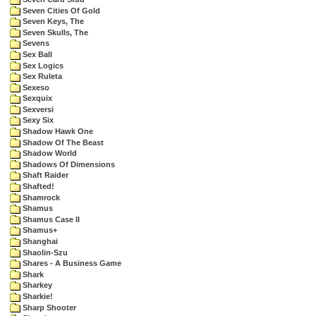
Seven Cities Of Gold
Seven Keys, The
Seven Skulls, The
Sevens
Sex Ball
Sex Logics
Sex Ruleta
Sexeso
Sexquix
Sexversi
Sexy Six
Shadow Hawk One
Shadow Of The Beast
Shadow World
Shadows Of Dimensions
Shaft Raider
Shafted!
Shamrock
Shamus
Shamus Case II
Shamus+
Shanghai
Shaolin-Szu
Shares - A Business Game
Shark
Sharkey
Sharkie!
Sharp Shooter