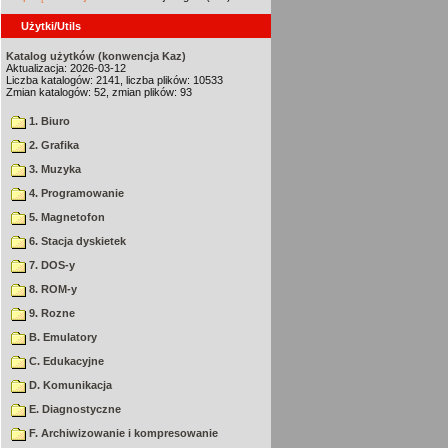
Użytki/Utils
Katalog użytków (konwencja Kaz)
Aktualizacja: 2026-03-12
Liczba katalogów: 2141, liczba plików: 10533
Zmian katalogów: 52, zmian plików: 93
1. Biuro
2. Grafika
3. Muzyka
4. Programowanie
5. Magnetofon
6. Stacja dyskietek
7. DOS-y
8. ROM-y
9. Rozne
B. Emulatory
C. Edukacyjne
D. Komunikacja
E. Diagnostyczne
F. Archiwizowanie i kompresowanie