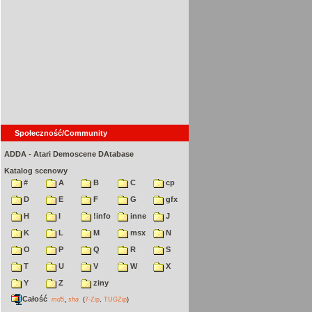
Społeczność/Community
ADDA - Atari Demoscene DAtabase
Katalog scenowy
#
A
B
C
cp
D
E
F
G
gfx
H
I
!info
inne
J
K
L
M
msx
N
O
P
Q
R
S
T
U
V
W
X
Y
Z
ziny
Całość
,
md5
sha
(
7-Zip
,
TUGZip
)