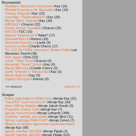
Rozmawiali
Wywiad z Mariuszem Jaroszem
i Kaz (16)
Wywiad Dracona z Mr. Bacardim
i Kaz (16)
Tomasz Dajczak
i Kaz (22)
Lech Bąk i "Świat Młodych"
i Kaz (26)
Michał "Mike" Jaskuła
i Kaz (30)
F#READY
i Dracon (22)
Daniel „Arctus” Kowalski
i Dracon (25)
KATOD
i TDC (15)
Mariusz Wojcieszek
i "Adam" (17)
Romuald Bacza
i Ramos (16)
Śledzenie Amentesa
i Larek (9)
Leszek Łuciów
i Charlie Cherry (17)
TO JUŻ ZA TOBĄ: rozmowa z Bobem Pape
i cpt.
Misumaru Tenchi (39)
Rob Jaeger
i Emu (53)
Jacek "Tabu" Grad
i Dracon (0)
Alexander "Koma" Schön
i Kaz (0)
Maciej Ślifirczyk
i Charlie Cherry (0)
Jarek "Odyniec1" Wyszyński
i Kaz (0)
Marek Bojarski
i Kaz (0)
Olgierd Niemyjski
i Ramos (0)
«« nowsze
starsze »»
Stragan
Nowe, pojemniejsze RAM-Carty
oferuje Kaz (21)
"mouSTer" czyli myszka ST
oferuje Kaz (30)
Atari USBJoy Adapter
oferuje Jakub Husak (0)
Programy: Kolony 2106
oferuje Kaz (7)
Sprzęt: rozszerzenia
oferuje Lotharek (399)
Gadżety: naklejki, pocztówki
oferuje Sikor (11)
Sprzęt: cartridge RAM-CART
oferuje Zenon (7)
Miejsce na drobne ogłoszenia kupna/sprzedaży
oferuje Kaz (58)
Sprzęt: interfejs SIO2IDE
oferuje Piguła (3)
Sprzęt: interfejs SIO2SD
oferuje Piguła (115)