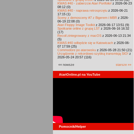
KWAS #40 - zabierzcie Atari Portfolio!
z 2026-06-23
08:12 (0)
KWAS #40 - naprawa retrosprzętu
z 2026-06-21
17:15 (1)
Sceny z demosceny #7 z Bigerem i MBR
z 2026-
06-19 22:08 (0)
Atari Floppy Image Toolkit
z 2026-06-17 13:51 (9)
Spotkanie online z grupą LST
z 2026-06-16 16:32
(17)
Recoil zintegrowany z macOS
z 2026-06-13 21:34
(5)
KWAS #40 odbędzie się w Katowicach
z 2026-06-
07 17:59 (25)
Commodore po atarowsku
z 2026-05-28 21:50 (21)
Urządzenie z rekordowo szybką transmisją SIO!
z
2026-05-24 20:57 (116)
«« nowsze
starsze »»
AtariOnline.pl na YouTube
Pomocnik/Helper