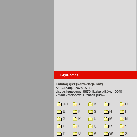
Gry/Games
Katalog gier (konwencja Kaz)
Aktualizacja: 2026-07-19
Liczba katalogów: 8878, liczba plików: 40040
Zmian katalogów: 1, zmian plików: 1
0-9
A
B
C
D
E
F
G
H
I
J
K
L
M
N
O
P
Q
R
S
T
U
V
W
X