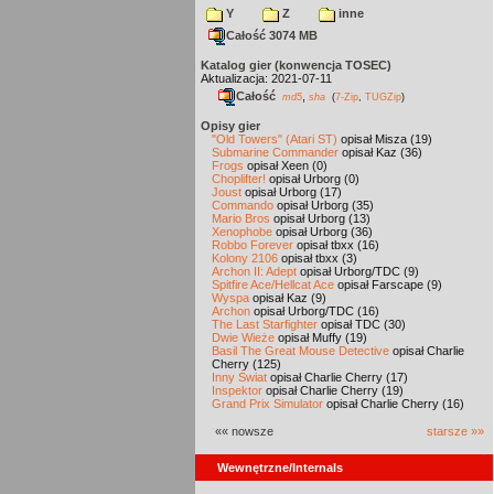
Y
Z
inne
Całość 3074 MB
Katalog gier (konwencja TOSEC)
Aktualizacja: 2021-07-11
Całość
,
md5
sha
(
7-Zip
,
TUGZip
)
Opisy gier
"Old Towers" (Atari ST)
opisał Misza (19)
Submarine Commander
opisał Kaz (36)
Frogs
opisał Xeen (0)
Choplifter!
opisał Urborg (0)
Joust
opisał Urborg (17)
Commando
opisał Urborg (35)
Mario Bros
opisał Urborg (13)
Xenophobe
opisał Urborg (36)
Robbo Forever
opisał tbxx (16)
Kolony 2106
opisał tbxx (3)
Archon II: Adept
opisał Urborg/TDC (9)
Spitfire Ace/Hellcat Ace
opisał Farscape (9)
Wyspa
opisał Kaz (9)
Archon
opisał Urborg/TDC (16)
The Last Starfighter
opisał TDC (30)
Dwie Wieże
opisał Muffy (19)
Basil The Great Mouse Detective
opisał Charlie
Cherry (125)
Inny Świat
opisał Charlie Cherry (17)
Inspektor
opisał Charlie Cherry (19)
Grand Prix Simulator
opisał Charlie Cherry (16)
«« nowsze
starsze »»
Wewnętrzne/Internals