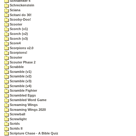
Schraenker 4
Schreckenstein
Sciana
Scitani do 30!
Scooby-Doo!
Scooter
Scorch (v1)
Scorch (v2)
Scorch (v3)
Score4
Scorpions v2.0
Scorpions!
Scouter
Scouter Phase 2
Scrabble
Scramble (v1)
Scramble (v2)
Scramble (v3)
Scramble (v4)
Scramble Fighter
Scrambled Eggs
Scrambled Word Game
Screaming Wings
Screaming Wings 2020
Screwball
Screwlight
Scrids
Scrids II
Scripture Chase - A Bible Quiz