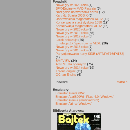
Poradniki
Nowe gry w 2026 roku
(1)
SFX-Engine w MAD Pascalu
(3)
Narzędzie do tworzenia scrolli
(12)
Kartridż Sparta DOS X
(6)
Usprawnienia magnetofonu XC12
(12)
Konserwacja stacji dysków 1050
(19)
Konserwacja magnetofonu XC12
(15)
Nowe gry w 2020 roku
(2)
Nowe gry w 2019 roku
(35)
Nowe gry w 2017 roku
(3)
Larek pokazuje
(40)
Emulacja ZX Spectrum na VBXE
(26)
Nowe gry w 2016 roku
(7)
Nowe gry w 2015 roku
(4)
Partycjonowanie karty SIDE (APT/FAT16/FAT32)
(1)
BMPVIEW
(34)
Atari ST dla opornych
(75)
Nowe gry w 2014 roku
(19)
Tritone engine
(11)
QChan Engine
(6)
nowsze
starsze
Emulatory
Emulator Atari800Win
Emulator Atari800Win PLus 4.0 (Windows)
Emulator Atari++ (multiplatform)
Emulator Altirra (Windows)
Biblioteka Atarowca