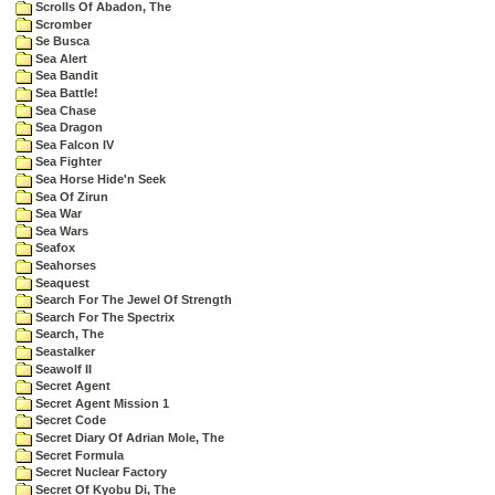
Scrolls Of Abadon, The
Scromber
Se Busca
Sea Alert
Sea Bandit
Sea Battle!
Sea Chase
Sea Dragon
Sea Falcon IV
Sea Fighter
Sea Horse Hide'n Seek
Sea Of Zirun
Sea War
Sea Wars
Seafox
Seahorses
Seaquest
Search For The Jewel Of Strength
Search For The Spectrix
Search, The
Seastalker
Seawolf II
Secret Agent
Secret Agent Mission 1
Secret Code
Secret Diary Of Adrian Mole, The
Secret Formula
Secret Nuclear Factory
Secret Of Kyobu Di, The