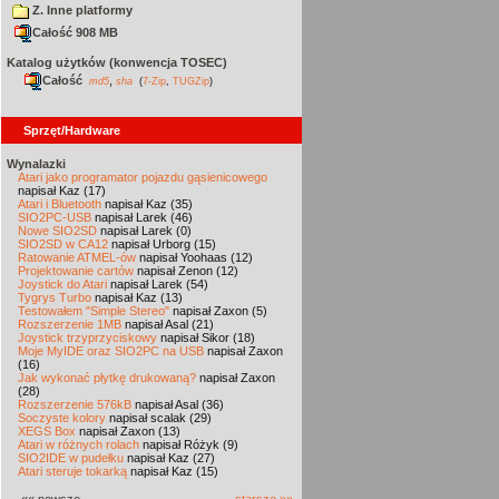
Z. Inne platformy
Całość 908 MB
Katalog użytków (konwencja TOSEC)
Całość
,
md5
sha
(
7-Zip
,
TUGZip
)
Sprzęt/Hardware
Wynalazki
Atari jako programator pojazdu gąsienicowego
napisał Kaz (17)
Atari i Bluetooth
napisał Kaz (35)
SIO2PC-USB
napisał Larek (46)
Nowe SIO2SD
napisał Larek (0)
SIO2SD w CA12
napisał Urborg (15)
Ratowanie ATMEL-ów
napisał Yoohaas (12)
Projektowanie cartów
napisał Zenon (12)
Joystick do Atari
napisał Larek (54)
Tygrys Turbo
napisał Kaz (13)
Testowałem "Simple Stereo"
napisał Zaxon (5)
Rozszerzenie 1MB
napisał Asal (21)
Joystick trzyprzyciskowy
napisał Sikor (18)
Moje MyIDE oraz SIO2PC na USB
napisał Zaxon
(16)
Jak wykonać płytkę drukowaną?
napisał Zaxon
(28)
Rozszerzenie 576kB
napisał Asal (36)
Soczyste kolory
napisał scalak (29)
XEGS Box
napisał Zaxon (13)
Atari w różnych rolach
napisał Różyk (9)
SIO2IDE w pudełku
napisał Kaz (27)
Atari steruje tokarką
napisał Kaz (15)