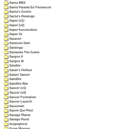
Santa BBS
Santa Paravia En Fiumaccio
Santa's Grotto
Santa's Revenge
Saper (v1)
Saper (v2)
Saper Konstruktor
Saper X1
Saracen
Sarasota Sam
Saratoga
Sarepska The Game
Sargon II
Sargon III
Satalite
Satan's Hollow
Satarn Saturn
Satellite
Satellite War
Saucer (v1)
Saucer (v2)
Saucer Formation
Saucer Launch
Saucerian
Sauve-Qui-Peut
Savage Planet
Savage Pond
Scapeghost
Scare Monger