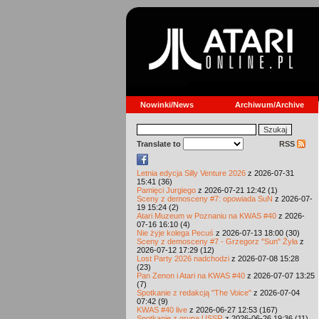
Nowinki/News
Archiwum/Archive
Translate to
RSS
Letnia edycja Silly Venture 2026
z 2026-07-31
15:41 (36)
Pamięci Jurgiego
z 2026-07-21 12:42 (1)
Sceny z demosceny #7: opowiada SuN
z 2026-07-
19 15:24 (2)
Atari Muzeum w Poznaniu na KWAS #40
z 2026-
07-16 16:10 (4)
Nie żyje kolega Pecuś
z 2026-07-13 18:00 (30)
Sceny z demosceny #7 - Grzegorz "Sun" Żyła
z
2026-07-12 17:29 (12)
Lost Party 2026 nadchodzi
z 2026-07-08 15:28
(23)
Pan Zenon i Atari na KWAS #40
z 2026-07-07 13:25
(7)
Spotkanie z redakcją "The Voice"
z 2026-07-04
07:42 (9)
KWAS #40 live
z 2026-06-27 12:53 (167)
Spotkanie z grupą USSR
z 2026-06-26 19:36 (11)