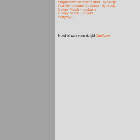
Organizowanie imprez Atari - dyskusja
Atari demoscene database - dyskusja
Colony Mobile - dyskusja
Colony Mobile - projekt
Statystyki
Nowinki
tworzone dzięki
CuteNews