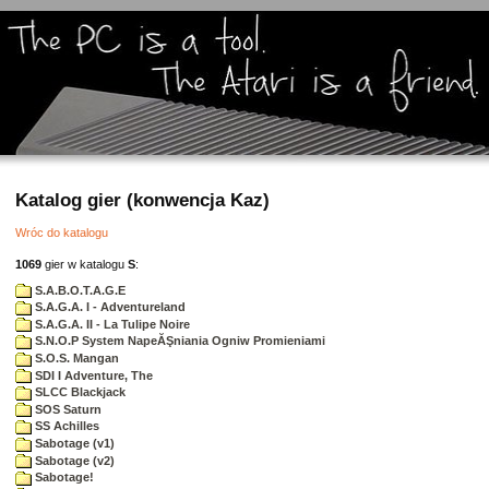
Katalog gier (konwencja Kaz)
Wróc do katalogu
1069
gier w katalogu
S
:
S.A.B.O.T.A.G.E
S.A.G.A. I - Adventureland
S.A.G.A. II - La Tulipe Noire
S.N.O.P System NapeĂŞniania Ogniw Promieniami
S.O.S. Mangan
SDI I Adventure, The
SLCC Blackjack
SOS Saturn
SS Achilles
Sabotage (v1)
Sabotage (v2)
Sabotage!