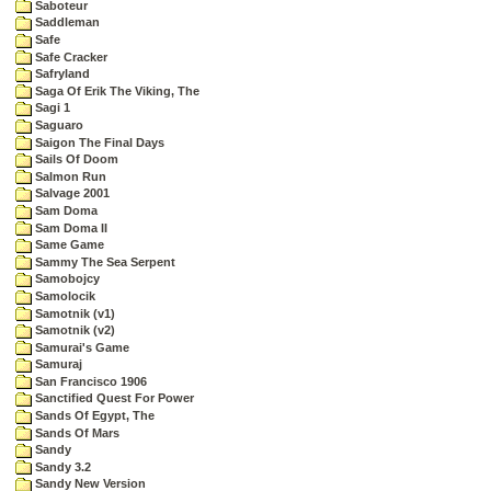
Saboteur
Saddleman
Safe
Safe Cracker
Safryland
Saga Of Erik The Viking, The
Sagi 1
Saguaro
Saigon The Final Days
Sails Of Doom
Salmon Run
Salvage 2001
Sam Doma
Sam Doma II
Same Game
Sammy The Sea Serpent
Samobojcy
Samolocik
Samotnik (v1)
Samotnik (v2)
Samurai's Game
Samuraj
San Francisco 1906
Sanctified Quest For Power
Sands Of Egypt, The
Sands Of Mars
Sandy
Sandy 3.2
Sandy New Version