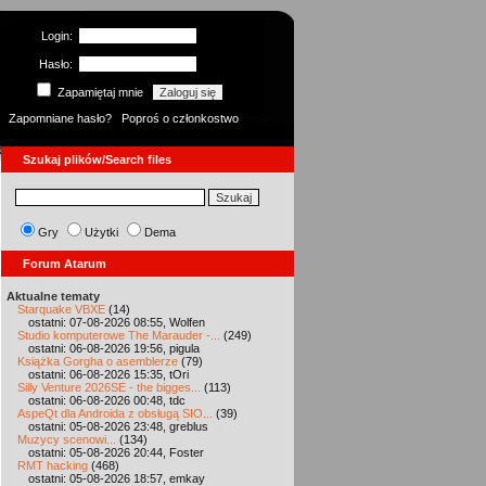
Login:
Hasło:
Zapamiętaj mnie
Zapomniane hasło?
Poproś o członkostwo
Szukaj plików/Search files
Gry
Użytki
Dema
Forum Atarum
Aktualne tematy
Starquake VBXE
(14)
ostatni: 07-08-2026 08:55, Wolfen
Studio komputerowe The Marauder -...
(249)
ostatni: 06-08-2026 19:56, pigula
Książka Gorgha o asemblerze
(79)
ostatni: 06-08-2026 15:35, tOri
Silly Venture 2026SE - the bigges...
(113)
ostatni: 06-08-2026 00:48, tdc
AspeQt dla Androida z obsługą SIO...
(39)
ostatni: 05-08-2026 23:48, greblus
Muzycy scenowi...
(134)
ostatni: 05-08-2026 20:44, Foster
RMT hacking
(468)
ostatni: 05-08-2026 18:57, emkay