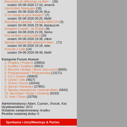
Narzędzie do ditheringu na Atari ...
(26)
ostatni: 05-08-2026 17:10, amarok
Uprościłem Starquake
(16)
ostatni: 05-08-2026 00:34, Bca
O co chodzi w grze Kasiarz?
(7)
ostatni: 05-08-2026 00:25, MaW
Rocznica 1 sierpnia - turówka WRCOH
(3)
ostatni: 04-08-2026 23:36, Ataripuzzle
Dungeon Crawler - AI (Fable)
(9)
ostatni: 04-08-2026 21:05, Nemo
Gry na Atari z pszczołami
(20)
ostatni: 04-08-2026 19:38, miker
Sprawa nowych płyt głównych Atari...
(71)
ostatni: 04-08-2026 19:18, tebe
Konsole z Lidla
(14)
ostatni: 04-08-2026 09:48, MaW
Kategorie Forum Atarum
1. Projekty / Projects
(29854)
2. Grafika / Graphics
(6813)
3. Muzyka i dźwięk / Music and sound
(8055)
4. Programowanie / Programming
(13171)
5. Gry / Games
(36903)
6. Użytki / Utils
(4827)
7. Scena / Scene
(20244)
8. Sprzęt / Hardware
(27891)
9. Sprawy wewnętrzne / Internal affairs
(5842)
10. Sprzedam / Kupię / Zamienię
(8193)
11. Inne / Other
(33759)
Administratorzy:
Adam, Cyprian, Jhusak, Kaz
Użytkowników:
3072
Ostatnio zarejestrowany:
bradko
Postów ostatniej doby:
6
Spotkania i zloty/Meetings & Parties