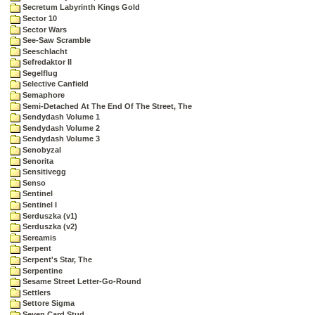
Secretum Labyrinth Kings Gold
Sector 10
Sector Wars
See-Saw Scramble
Seeschlacht
Sefredaktor II
Segelflug
Selective Canfield
Semaphore
Semi-Detached At The End Of The Street, The
Sendydash Volume 1
Sendydash Volume 2
Sendydash Volume 3
Senobyzal
Senorita
Sensitivegg
Senso
Sentinel
Sentinel I
Serduszka (v1)
Serduszka (v2)
Sereamis
Serpent
Serpent's Star, The
Serpentine
Sesame Street Letter-Go-Round
Settlers
Settore Sigma
Seven Card Stud