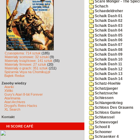
Scare Monger - The Specia
Schach
Schaedeldreher
Schaik Dash 01
Schaik Dash 02
Schaik Dash 03
Schaik Dash 04
Schaik Dash 05
Schaik Dash 06
Schaik Dash 07
Schaik Dash 08
Czasopisma: 714 sztuk
(185)
Schaik Dash 09
Materiały scenowe: 32 sztuki
(9)
Schaik Dash 10
Materiały książkowe: 141 sztuk
(55)
Schaik Dash 11
Materiały firmowe: 27 sztuk
(20)
Materiały o grach: 351 sztuk
(211)
Schaik Dash 12
Spiżarnia Voya na Chomikuj.pl
Schaik Dash 13
Bajtek Redux
Schaik Dash 14
Zasoby wiedzy
Schatz-Hoehle
Atariki
Schatzjaeger
XWiki
Schatzsuche
Gury's Atari 8-bit Forever
Schiessen
Atarimania
Atari Archives
Schlangenkrieg
Drygol's Retro Hacks
Schloss Des Grauens
XL Search
Schloss Game
Kontakt
Schluessel
Schneevogel
HI SCORE CAFÉ
School II
Schooner
Schraenker 4