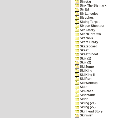
Sinistar
Sink The Bismark
Sir Ed
Sir Lancelot
Sisyphos
Sitting Target
Sixgun Shootout
Skakatory
Skarb Piratow
Skarbnik
Skate Crazy
Skateboard
Skeet
Skeet Shoot
Ski (v1)
Ski (v2)
Ski Jump
Ski King
Ski King II
Ski Run
Ski Weltcup
Ski-It
Ski-Race
Skiabfahrt
Skier
Skiing (v1)
Skiing (v2)
Skinhead Story
Skirmish