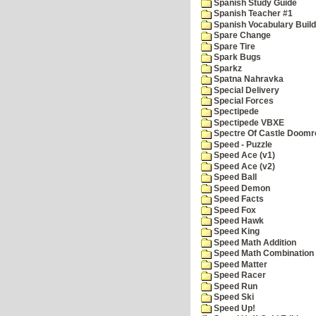
Spanish Study Guide
Spanish Teacher #1
Spanish Vocabulary Build
Spare Change
Spare Tire
Spark Bugs
Sparkz
Spatna Nahravka
Special Delivery
Special Forces
Spectipede
Spectipede VBXE
Spectre Of Castle Doomr
Speed - Puzzle
Speed Ace (v1)
Speed Ace (v2)
Speed Ball
Speed Demon
Speed Facts
Speed Fox
Speed Hawk
Speed King
Speed Math Addition
Speed Math Combination
Speed Matter
Speed Racer
Speed Run
Speed Ski
Speed Up!