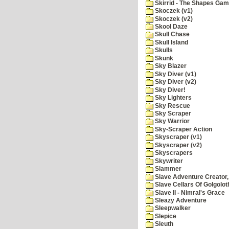
Skirrid - The Shapes Ga
Skoczek (v1)
Skoczek (v2)
Skool Daze
Skull Chase
Skull Island
Skulls
Skunk
Sky Blazer
Sky Diver (v1)
Sky Diver (v2)
Sky Diver!
Sky Lighters
Sky Rescue
Sky Scraper
Sky Warrior
Sky-Scraper Action
Skyscraper (v1)
Skyscraper (v2)
Skyscrapers
Skywriter
Slammer
Slave Adventure Creator,
Slave Cellars Of Golgolot
Slave II - Nimral's Grace
Sleazy Adventure
Sleepwalker
Slepice
Sleuth