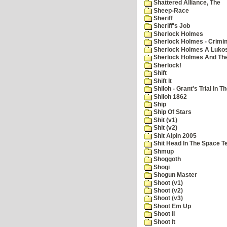
Shattered Alliance, The
Sheep-Race
Sheriff
Sheriff's Job
Sherlock Holmes
Sherlock Holmes - Crimin
Sherlock Holmes A Lukos
Sherlock Holmes And The
Sherlock!
Shift
Shift It
Shiloh - Grant's Trial In T
Shiloh 1862
Ship
Ship Of Stars
Shit (v1)
Shit (v2)
Shit Alpin 2005
Shit Head In The Space T
Shmup
Shoggoth
Shogi
Shogun Master
Shoot (v1)
Shoot (v2)
Shoot (v3)
Shoot Em Up
Shoot II
Shoot It