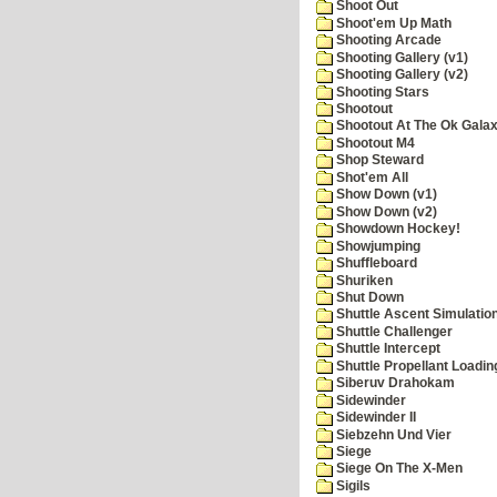
Shoot Out
Shoot'em Up Math
Shooting Arcade
Shooting Gallery (v1)
Shooting Gallery (v2)
Shooting Stars
Shootout
Shootout At The Ok Gala
Shootout M4
Shop Steward
Shot'em All
Show Down (v1)
Show Down (v2)
Showdown Hockey!
Showjumping
Shuffleboard
Shuriken
Shut Down
Shuttle Ascent Simulatio
Shuttle Challenger
Shuttle Intercept
Shuttle Propellant Loadin
Siberuv Drahokam
Sidewinder
Sidewinder II
Siebzehn Und Vier
Siege
Siege On The X-Men
Sigils