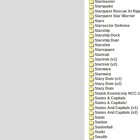
Starmaster
Starquake
Starquest Rescue At Rige
Starquest Star Warrior
Stars
Starsector Defense
Starship
Starship Dock
Starship Duel
Starshot
Starsquare
Startrak
Startrek (v1)
Startrek (v2)
Starware
Starwarp
Stary Dom (v1)
Stary Dom (v2)
Stary Dum
Statek Kosmiczny NCC-
States & Capitals
States & Capitals!
States And Capitals (v1)
States And Capitals (v2)
Static
Station
Stationfall
Statki
Stealth