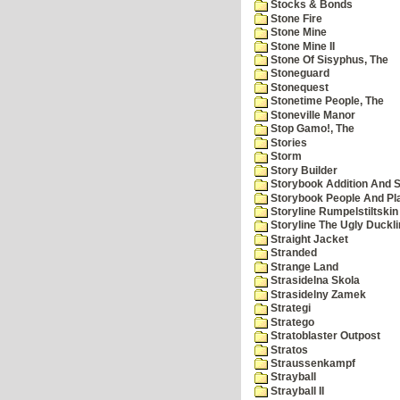
Stocks & Bonds
Stone Fire
Stone Mine
Stone Mine II
Stone Of Sisyphus, The
Stoneguard
Stonequest
Stonetime People, The
Stoneville Manor
Stop Gamo!, The
Stories
Storm
Story Builder
Storybook Addition And S
Storybook People And Pl
Storyline Rumpelstiltskin
Storyline The Ugly Duckl
Straight Jacket
Stranded
Strange Land
Strasidelna Skola
Strasidelny Zamek
Strategi
Stratego
Stratoblaster Outpost
Stratos
Straussenkampf
Strayball
Strayball II