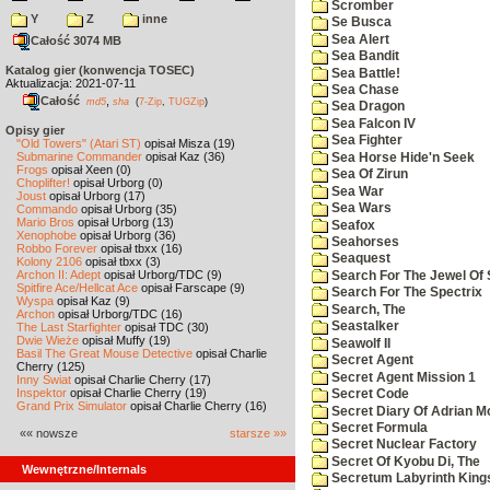
Scromber
Y
Z
inne
Se Busca
Sea Alert
Całość 3074 MB
Sea Bandit
Katalog gier (konwencja TOSEC)
Sea Battle!
Aktualizacja: 2021-07-11
Sea Chase
Całość
,
md5
sha
(
7-Zip
,
TUGZip
)
Sea Dragon
Sea Falcon IV
Opisy gier
Sea Fighter
"Old Towers" (Atari ST)
opisał Misza (19)
Submarine Commander
opisał Kaz (36)
Sea Horse Hide'n Seek
Frogs
opisał Xeen (0)
Sea Of Zirun
Choplifter!
opisał Urborg (0)
Sea War
Joust
opisał Urborg (17)
Sea Wars
Commando
opisał Urborg (35)
Mario Bros
opisał Urborg (13)
Seafox
Xenophobe
opisał Urborg (36)
Seahorses
Robbo Forever
opisał tbxx (16)
Seaquest
Kolony 2106
opisał tbxx (3)
Archon II: Adept
opisał Urborg/TDC (9)
Search For The Jewel Of 
Spitfire Ace/Hellcat Ace
opisał Farscape (9)
Search For The Spectrix
Wyspa
opisał Kaz (9)
Search, The
Archon
opisał Urborg/TDC (16)
Seastalker
The Last Starfighter
opisał TDC (30)
Dwie Wieże
opisał Muffy (19)
Seawolf II
Basil The Great Mouse Detective
opisał Charlie
Secret Agent
Cherry (125)
Secret Agent Mission 1
Inny Świat
opisał Charlie Cherry (17)
Inspektor
opisał Charlie Cherry (19)
Secret Code
Grand Prix Simulator
opisał Charlie Cherry (16)
Secret Diary Of Adrian Mo
Secret Formula
«« nowsze
starsze »»
Secret Nuclear Factory
Secret Of Kyobu Di, The
Wewnętrzne/Internals
Secretum Labyrinth King