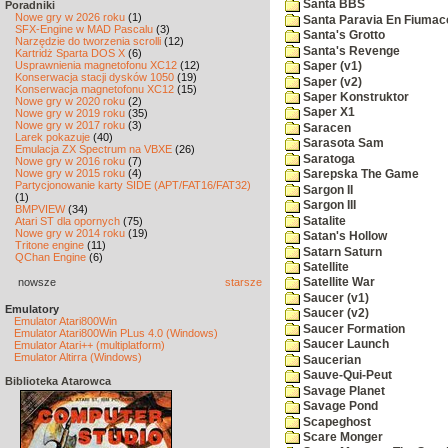
Santa BBS
Poradniki
Nowe gry w 2026 roku
(1)
Santa Paravia En Fiumac
SFX-Engine w MAD Pascalu
(3)
Santa's Grotto
Narzędzie do tworzenia scrolli
(12)
Santa's Revenge
Kartridż Sparta DOS X
(6)
Usprawnienia magnetofonu XC12
(12)
Saper (v1)
Konserwacja stacji dysków 1050
(19)
Saper (v2)
Konserwacja magnetofonu XC12
(15)
Saper Konstruktor
Nowe gry w 2020 roku
(2)
Saper X1
Nowe gry w 2019 roku
(35)
Nowe gry w 2017 roku
(3)
Saracen
Larek pokazuje
(40)
Sarasota Sam
Emulacja ZX Spectrum na VBXE
(26)
Saratoga
Nowe gry w 2016 roku
(7)
Nowe gry w 2015 roku
(4)
Sarepska The Game
Partycjonowanie karty SIDE (APT/FAT16/FAT32)
Sargon II
(1)
Sargon III
BMPVIEW
(34)
Satalite
Atari ST dla opornych
(75)
Nowe gry w 2014 roku
(19)
Satan's Hollow
Tritone engine
(11)
Satarn Saturn
QChan Engine
(6)
Satellite
nowsze
starsze
Satellite War
Saucer (v1)
Emulatory
Saucer (v2)
Emulator Atari800Win
Saucer Formation
Emulator Atari800Win PLus 4.0 (Windows)
Saucer Launch
Emulator Atari++ (multiplatform)
Emulator Altirra (Windows)
Saucerian
Sauve-Qui-Peut
Biblioteka Atarowca
Savage Planet
Savage Pond
Scapeghost
Scare Monger