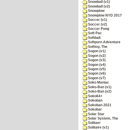
Snowball (v1)
Snowball (v2)
Snowplow
Snowplow NYD 2017
Soccer (v1)
Soccer (v2)
Soccer Pong
Soft Pac
Softball
Softporn Adventure
Softtoy, The
Sogon (v1)
Sogon (v2)
Sogon (v3)
Sogon (v4)
Sogon (v5)
Sogon (v6)
Sogon (v7)
Soko Maniac
Soko-Ban (v1)
Soko-Ban (v2)
Soko64+
Sokoban
Sokoban 2021
Sokobar
Solar Star
Solar System, The
Solitaer
Solitaire (v1)