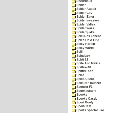
Speurneus
Spider
Spider Attack
Spider City
Spider Eater
Spider Invasion
Spider Valley
Spider Wars
Spiderquake
Spiel Des Lebens
Spies On A Grid
Spiky Harold
Spiky World
Spill
Spindizzy
Spirit 22
Spite And Malice
Spitfire 40
Spitfire Ace
Splat
Splat A Brat
Split Der Taucher
Sponzor F1
Spookbusters
Spooky
Spooky Castle
Sport Goofy
Sport-Test
Sports Spectacular