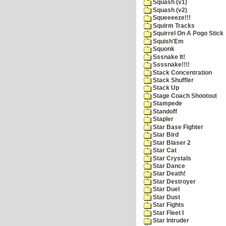
Squash (v1)
Squash (v2)
Squeeeeze!!!
Squirm Tracks
Squirrel On A Pogo Stick
Squish'Em
Squonk
Sssnake It!
Ssssnake!!!!
Stack Concentration
Stack Shuffler
Stack Up
Stage Coach Shootout
Stampede
Standoff
Stapler
Star Base Fighter
Star Bird
Star Blaser 2
Star Cat
Star Crystals
Star Dance
Star Death!
Star Destroyer
Star Duel
Star Dust
Star Fights
Star Fleet I
Star Intruder