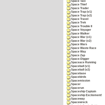
Space Taxi
Space Thief
Space Trader
Space Trap (v1)
Space Trap (v2)
Space Travel
Space Trek
Space Trouble II
Space Voyager
Space Walker
Space War (v1)
Space War (v2)
Space Wars
Space Waste Race
Space Way
Space Zap
Space-Digger
Spaceace Running
Spaceball (v1)
Spaceball (v2)
Spacebase
Spacebirds
Spacemission
Spacer
Spacerun
Spaceship Captain
Spaceship Excitement!
Spaceway
Spacewreck