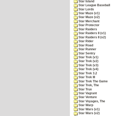
Star Island
Star League Baseball
Star Lords
Star Maze (v1)
Star Maze (v2)
Star Merchant
Star Protector
Star Raiders
Star Raiders II (v1)
Star Raiders II (v2)
Star Rider
Star Road
Star Runner
Star Sentry
Star Trek (v1)
Star Trek (v2)
Star Trek (v3)
Star Trek (v4)
Star Trek 3.2
Star Trek III
Star Trek The Game
Star Trek, The
Star Trux
Star Vagrant
Star Venture
Star Voyages, The
Star Warp
Star Wars (v1)
Star Wars (v2)