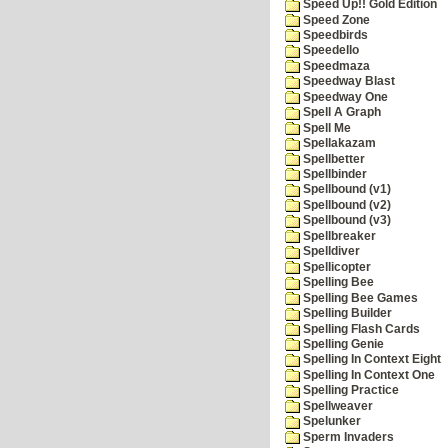
Speed Up!! Gold Edition
Speed Zone
Speedbirds
Speedello
Speedmaza
Speedway Blast
Speedway One
Spell A Graph
Spell Me
Spellakazam
Spellbetter
Spellbinder
Spellbound (v1)
Spellbound (v2)
Spellbound (v3)
Spellbreaker
Spelldiver
Spellicopter
Spelling Bee
Spelling Bee Games
Spelling Builder
Spelling Flash Cards
Spelling Genie
Spelling In Context Eight
Spelling In Context One
Spelling Practice
Spellweaver
Spelunker
Sperm Invaders