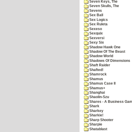
Seven Keys, The
Seven Skulls, The
Sevens
Sex Ball
Sex Logics
Sex Ruleta
Sexeso
Sexquix
Sexversi
Sexy Six
Shadow Hawk One
Shadow Of The Beast
Shadow World
Shadows Of Dimensions
Shaft Raider
Shafted!
Shamrock
Shamus
Shamus Case II
Shamus+
Shanghai
Shaolin-Szu
Shares - A Business Ga
Shark
Sharkey
Sharkie!
Sharp Shooter
Sharpie
Shatablast