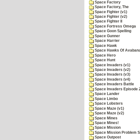
Space Factory
Space Factory, The
Space Fighter (v1)
Space Fighter (v2)
Space Fighter II
Space Fortress Omega
Space Goon Spelling
Space Gunner
Space Harrier
Space Hawk
Space Hawks Of Avabana
Space Hero
Space Hunt
Space Invaders (v1)
Space Invaders (v2)
Space Invaders (v3)
Space Invaders (v4)
Space Invaders Battle
Space Invaders Episode 
Space Lander
Space Limbo
Space Lobsters
Space Maze (v1)
Space Maze (v2)
Space Mines
Space Mines!
Space Mission
Space Mission Problem S
Space Outpost