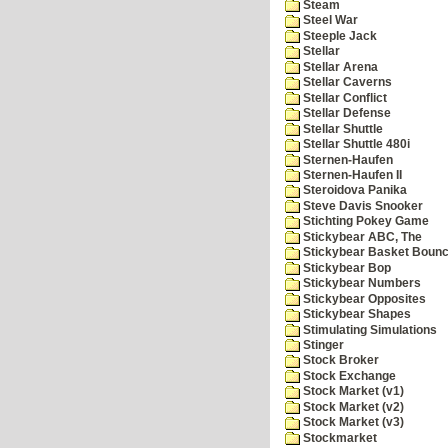
Steam
Steel War
Steeple Jack
Stellar
Stellar Arena
Stellar Caverns
Stellar Conflict
Stellar Defense
Stellar Shuttle
Stellar Shuttle 480i
Sternen-Haufen
Sternen-Haufen II
Steroidova Panika
Steve Davis Snooker
Stichting Pokey Game
Stickybear ABC, The
Stickybear Basket Boun
Stickybear Bop
Stickybear Numbers
Stickybear Opposites
Stickybear Shapes
Stimulating Simulations
Stinger
Stock Broker
Stock Exchange
Stock Market (v1)
Stock Market (v2)
Stock Market (v3)
Stockmarket