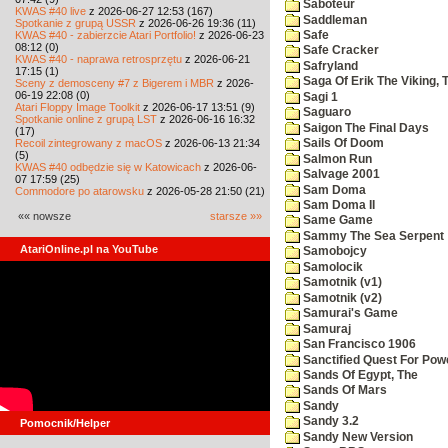
Saboteur
KWAS #40 live
z 2026-06-27 12:53 (167)
Saddleman
Spotkanie z grupą USSR
z 2026-06-26 19:36 (11)
KWAS #40 - zabierzcie Atari Portfolio!
z 2026-06-23
Safe
08:12 (0)
Safe Cracker
KWAS #40 - naprawa retrosprzętu
z 2026-06-21
Safryland
17:15 (1)
Saga Of Erik The Viking, 
Sceny z demosceny #7 z Bigerem i MBR
z 2026-
06-19 22:08 (0)
Sagi 1
Atari Floppy Image Toolkit
z 2026-06-17 13:51 (9)
Saguaro
Spotkanie online z grupą LST
z 2026-06-16 16:32
Saigon The Final Days
(17)
Recoil zintegrowany z macOS
z 2026-06-13 21:34
Sails Of Doom
(5)
Salmon Run
KWAS #40 odbędzie się w Katowicach
z 2026-06-
Salvage 2001
07 17:59 (25)
Sam Doma
Commodore po atarowsku
z 2026-05-28 21:50 (21)
Sam Doma II
«« nowsze
starsze »»
Same Game
Sammy The Sea Serpent
AtariOnline.pl na YouTube
Samobojcy
Samolocik
Samotnik (v1)
Samotnik (v2)
Samurai's Game
Samuraj
San Francisco 1906
Sanctified Quest For Pow
Sands Of Egypt, The
Sands Of Mars
Sandy
Sandy 3.2
Pomocnik/Helper
Sandy New Version