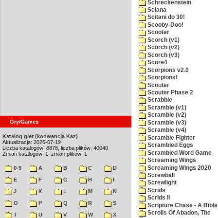
Schreckenstein
Sciana
Scitani do 30!
Scooby-Doo!
Scooter
Scorch (v1)
Scorch (v2)
Scorch (v3)
Score4
Scorpions v2.0
Scorpions!
Scouter
Scouter Phase 2
Scrabble
Scramble (v1)
Scramble (v2)
Gry/Games
Scramble (v3)
Scramble (v4)
Katalog gier (konwencja Kaz)
Scramble Fighter
Aktualizacja: 2026-07-19
Scrambled Eggs
Liczba katalogów: 8878, liczba plików: 40040
Scrambled Word Game
Zmian katalogów: 1, zmian plików: 1
Screaming Wings
Screaming Wings 2020
0-9
A
B
C
D
Screwball
E
F
G
H
I
Screwlight
Scrids
J
K
L
M
N
Scrids II
O
P
Q
R
S
Scripture Chase - A Bible
Scrolls Of Abadon, The
T
U
V
W
X