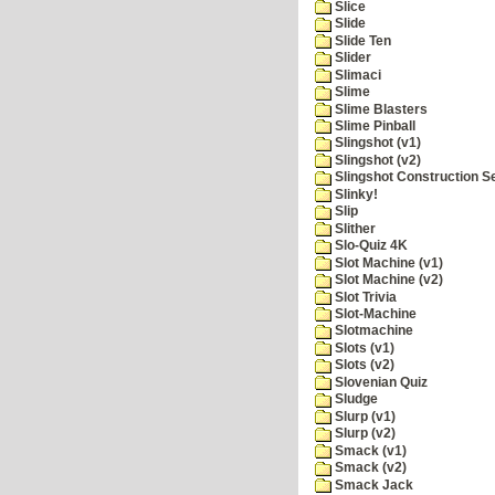
Slice
Slide
Slide Ten
Slider
Slimaci
Slime
Slime Blasters
Slime Pinball
Slingshot (v1)
Slingshot (v2)
Slingshot Construction S
Slinky!
Slip
Slither
Slo-Quiz 4K
Slot Machine (v1)
Slot Machine (v2)
Slot Trivia
Slot-Machine
Slotmachine
Slots (v1)
Slots (v2)
Slovenian Quiz
Sludge
Slurp (v1)
Slurp (v2)
Smack (v1)
Smack (v2)
Smack Jack