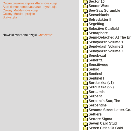
Sector 10
Organizowanie imprez Atari - dyskusja
Sector Wars
Atari demoscene database - dyskusja
Colony Mobile - dyskusja
See-Saw Scramble
Colony Mobile - projekt
Seeschlacht
Statystyki
Sefredaktor II
Segelflug
Selective Canfield
Semaphore
Nowinki
tworzone dzięki
CuteNews
Semi-Detached At The End
Sendydash Volume 1
Sendydash Volume 2
Sendydash Volume 3
Senobyzal
Senorita
Sensitivegg
Senso
Sentinel
Sentinel I
Serduszka (v1)
Serduszka (v2)
Sereamis
Serpent
Serpent's Star, The
Serpentine
Sesame Street Letter-Go
Settlers
Settore Sigma
Seven Card Stud
Seven Cities Of Gold