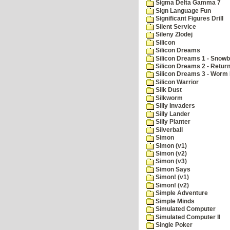
Sigma Delta Gamma 7
Sign Language Fun
Significant Figures Drill
Silent Service
Sileny Zlodej
Silicon
Silicon Dreams
Silicon Dreams 1 - Snowb
Silicon Dreams 2 - Retur
Silicon Dreams 3 - Worm 
Silicon Warrior
Silk Dust
Silkworm
Silly Invaders
Silly Lander
Silly Planter
Silverball
Simon
Simon (v1)
Simon (v2)
Simon (v3)
Simon Says
Simon! (v1)
Simon! (v2)
Simple Adventure
Simple Minds
Simulated Computer
Simulated Computer II
Single Poker