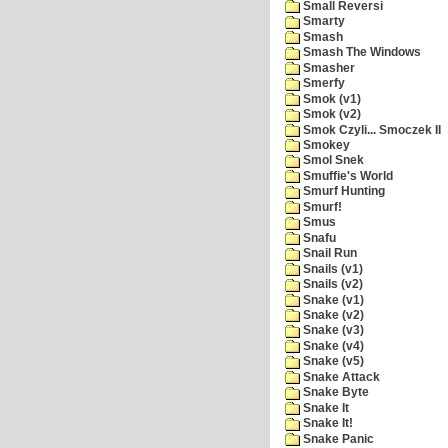
Small Reversi
Smarty
Smash
Smash The Windows
Smasher
Smerfy
Smok (v1)
Smok (v2)
Smok Czyli... Smoczek II
Smokey
Smol Snek
Smuffie's World
Smurf Hunting
Smurf!
Smus
Snafu
Snail Run
Snails (v1)
Snails (v2)
Snake (v1)
Snake (v2)
Snake (v3)
Snake (v4)
Snake (v5)
Snake Attack
Snake Byte
Snake It
Snake It!
Snake Panic