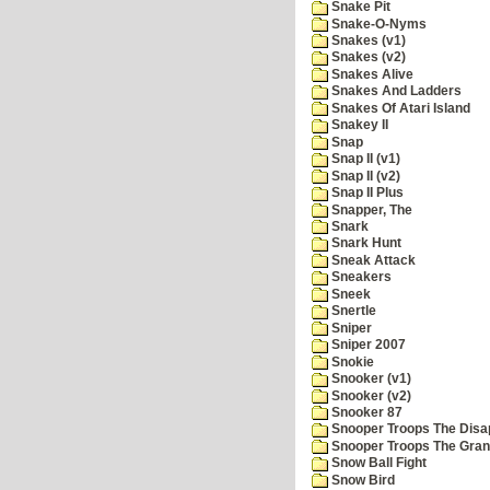
Snake Pit
Snake-O-Nyms
Snakes (v1)
Snakes (v2)
Snakes Alive
Snakes And Ladders
Snakes Of Atari Island
Snakey II
Snap
Snap II (v1)
Snap II (v2)
Snap II Plus
Snapper, The
Snark
Snark Hunt
Sneak Attack
Sneakers
Sneek
Snertle
Sniper
Sniper 2007
Snokie
Snooker (v1)
Snooker (v2)
Snooker 87
Snooper Troops The Disa
Snooper Troops The Grani
Snow Ball Fight
Snow Bird