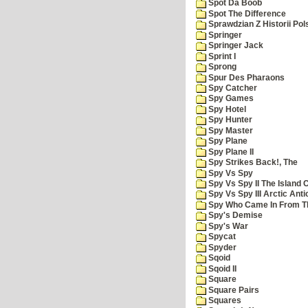
Spot Da Boob
Spot The Difference
Sprawdzian Z Historii Pol
Springer
Springer Jack
Sprint I
Sprong
Spur Des Pharaons
Spy Catcher
Spy Games
Spy Hotel
Spy Hunter
Spy Master
Spy Plane
Spy Plane II
Spy Strikes Back!, The
Spy Vs Spy
Spy Vs Spy II The Island 
Spy Vs Spy III Arctic Anti
Spy Who Came In From T
Spy's Demise
Spy's War
Spycat
Spyder
Sqoid
Sqoid II
Square
Square Pairs
Squares