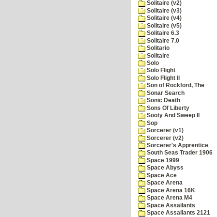
Solitaire (v2)
Solitaire (v3)
Solitaire (v4)
Solitaire (v5)
Solitaire 6.3
Solitaire 7.0
Solitario
Solltaire
Solo
Solo Flight
Solo Flight II
Son of Rockford, The
Sonar Search
Sonic Death
Sons Of Liberty
Sooty And Sweep II
Sop
Sorcerer (v1)
Sorcerer (v2)
Sorcerer's Apprentice
South Seas Trader 1906
Space 1999
Space Abyss
Space Ace
Space Arena
Space Arena 16K
Space Arena M4
Space Assailants
Space Assailants 2121