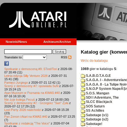
Nowinki/News
Archiwum/Archive
Katalog gier (konwe
Translate to
RSS
Wróc do katalogu
1069
gier w katalogu
S
:
Spotkanie z demosceną #9: STeel/Tori
z 2026-08-
07 20:49 (11)
S.A.B.O.T.A.G.E
Letnia edycja Silly Venture 2026
z 2026-07-31
15:41 (38)
S.A.G.A. I - Adventurelan
Pamięci Jurgiego
z 2026-07-21 12:42 (1)
S.A.G.A. II - La Tulipe Noir
Sceny z demosceny #7: opowiada SuN
z 2026-07-
S.N.O.P System NapeĂŞn
19 15:24 (2)
Atari Muzeum w Poznaniu na KWAS #40
z 2026-
S.O.S. Mangan
07-16 16:10 (4)
SDI I Adventure, The
Nie żyje kolega Pecuś
z 2026-07-13 18:00 (30)
SLCC Blackjack
Sceny z demosceny #7 - Grzegorz "Sun" Żyła
z
SOS Saturn
2026-07-12 17:29 (12)
Lost Party 2026 nadchodzi
z 2026-07-08 15:28
SS Achilles
(23)
Sabotage (v1)
Pan Zenon i Atari na KWAS #40
z 2026-07-07 13:25
Sabotage (v2)
(7)
Spotkanie z redakcją "The Voice"
z 2026-07-04
Sabotage!
07:42 (9)