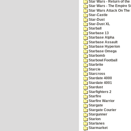
Star Wars - Return of the 
Star Wars - The Empire S
Star Wars Attack On The 
Star-Castle
Star-Dust
Star-Dust XL
Starball
Starbase 13
Starbase Alpha
Starbase Assault
Starbase Hyperion
Starbase Omega
Starbomb
Starbowl Football
Starbrite
Starcie
Starcross
Stardate 4000
Stardate 4001
Stardust
Starfighters 2
Starfire
Starfire Warrior
Stargate
Stargate Courier
Stargunner
Starion
Starlanes
Starmarket