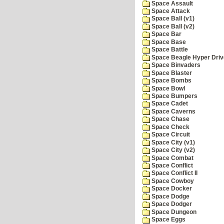
Space Assault
Space Attack
Space Ball (v1)
Space Ball (v2)
Space Bar
Space Base
Space Battle
Space Beagle Hyper Driv
Space Binvaders
Space Blaster
Space Bombs
Space Bowl
Space Bumpers
Space Cadet
Space Caverns
Space Chase
Space Check
Space Circuit
Space City (v1)
Space City (v2)
Space Combat
Space Conflict
Space Conflict II
Space Cowboy
Space Docker
Space Dodge
Space Dodger
Space Dungeon
Space Eggs