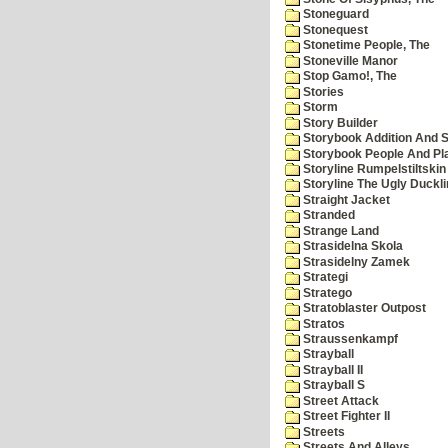
Stoneguard
Stonequest
Stonetime People, The
Stoneville Manor
Stop Gamo!, The
Stories
Storm
Story Builder
Storybook Addition And S
Storybook People And Pl
Storyline Rumpelstiltskin
Storyline The Ugly Duckl
Straight Jacket
Stranded
Strange Land
Strasidelna Skola
Strasidelny Zamek
Strategi
Stratego
Stratoblaster Outpost
Stratos
Straussenkampf
Strayball
Strayball II
Strayball S
Street Attack
Street Fighter II
Streets
Streets And Alleys