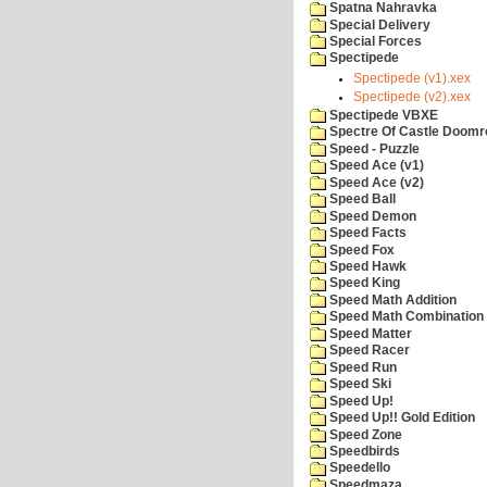
Spatna Nahravka
Special Delivery
Special Forces
Spectipede
Spectipede (v1).xex
Spectipede (v2).xex
Spectipede VBXE
Spectre Of Castle Doomr
Speed - Puzzle
Speed Ace (v1)
Speed Ace (v2)
Speed Ball
Speed Demon
Speed Facts
Speed Fox
Speed Hawk
Speed King
Speed Math Addition
Speed Math Combination
Speed Matter
Speed Racer
Speed Run
Speed Ski
Speed Up!
Speed Up!! Gold Edition
Speed Zone
Speedbirds
Speedello
Speedmaza