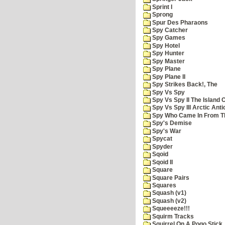
Sprint I
Sprong
Spur Des Pharaons
Spy Catcher
Spy Games
Spy Hotel
Spy Hunter
Spy Master
Spy Plane
Spy Plane II
Spy Strikes Back!, The
Spy Vs Spy
Spy Vs Spy II The Island 
Spy Vs Spy III Arctic Anti
Spy Who Came In From T
Spy's Demise
Spy's War
Spycat
Spyder
Sqoid
Sqoid II
Square
Square Pairs
Squares
Squash (v1)
Squash (v2)
Squeeeeze!!!
Squirm Tracks
Squirrel On A Pogo Stick