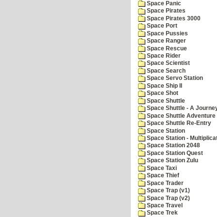
Space Panic
Space Pirates
Space Pirates 3000
Space Port
Space Pussies
Space Ranger
Space Rescue
Space Rider
Space Scientist
Space Search
Space Servo Station
Space Ship II
Space Shot
Space Shuttle
Space Shuttle - A Journe
Space Shuttle Adventure
Space Shuttle Re-Entry
Space Station
Space Station - Multiplica
Space Station 2048
Space Station Quest
Space Station Zulu
Space Taxi
Space Thief
Space Trader
Space Trap (v1)
Space Trap (v2)
Space Travel
Space Trek