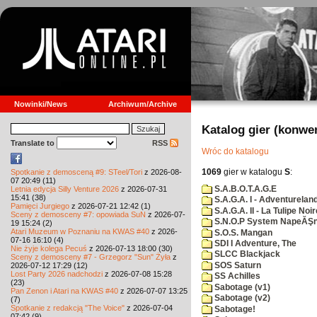
Nowinki/News
Archiwum/Archive
Katalog gier (konwe
Translate to
RSS
Wróc do katalogu
1069
gier w katalogu
S
:
Spotkanie z demosceną #9: STeel/Tori
z 2026-08-
07 20:49 (11)
S.A.B.O.T.A.G.E
Letnia edycja Silly Venture 2026
z 2026-07-31
15:41 (38)
S.A.G.A. I - Adventurelan
Pamięci Jurgiego
z 2026-07-21 12:42 (1)
S.A.G.A. II - La Tulipe Noir
Sceny z demosceny #7: opowiada SuN
z 2026-07-
S.N.O.P System NapeĂŞn
19 15:24 (2)
Atari Muzeum w Poznaniu na KWAS #40
z 2026-
S.O.S. Mangan
07-16 16:10 (4)
SDI I Adventure, The
Nie żyje kolega Pecuś
z 2026-07-13 18:00 (30)
SLCC Blackjack
Sceny z demosceny #7 - Grzegorz "Sun" Żyła
z
SOS Saturn
2026-07-12 17:29 (12)
Lost Party 2026 nadchodzi
z 2026-07-08 15:28
SS Achilles
(23)
Sabotage (v1)
Pan Zenon i Atari na KWAS #40
z 2026-07-07 13:25
Sabotage (v2)
(7)
Spotkanie z redakcją "The Voice"
z 2026-07-04
Sabotage!
07:42 (9)