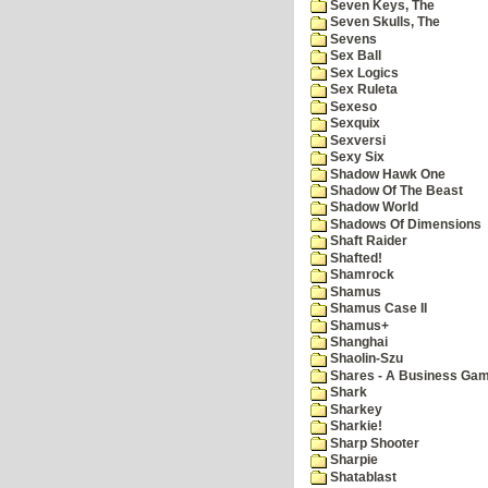
Seven Keys, The
Seven Skulls, The
Sevens
Sex Ball
Sex Logics
Sex Ruleta
Sexeso
Sexquix
Sexversi
Sexy Six
Shadow Hawk One
Shadow Of The Beast
Shadow World
Shadows Of Dimensions
Shaft Raider
Shafted!
Shamrock
Shamus
Shamus Case II
Shamus+
Shanghai
Shaolin-Szu
Shares - A Business Ga
Shark
Sharkey
Sharkie!
Sharp Shooter
Sharpie
Shatablast