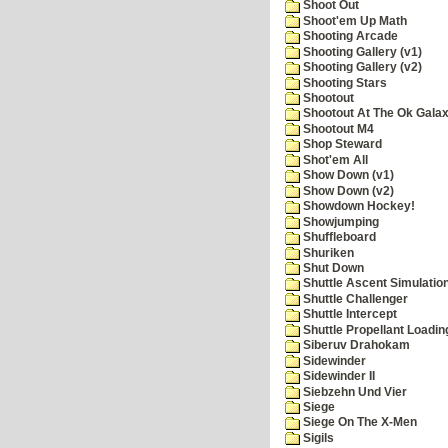
Shoot Out
Shoot'em Up Math
Shooting Arcade
Shooting Gallery (v1)
Shooting Gallery (v2)
Shooting Stars
Shootout
Shootout At The Ok Gala
Shootout M4
Shop Steward
Shot'em All
Show Down (v1)
Show Down (v2)
Showdown Hockey!
Showjumping
Shuffleboard
Shuriken
Shut Down
Shuttle Ascent Simulatio
Shuttle Challenger
Shuttle Intercept
Shuttle Propellant Loadin
Siberuv Drahokam
Sidewinder
Sidewinder II
Siebzehn Und Vier
Siege
Siege On The X-Men
Sigils