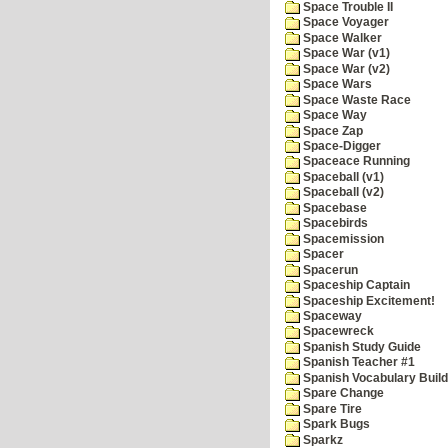
Space Trouble II
Space Voyager
Space Walker
Space War (v1)
Space War (v2)
Space Wars
Space Waste Race
Space Way
Space Zap
Space-Digger
Spaceace Running
Spaceball (v1)
Spaceball (v2)
Spacebase
Spacebirds
Spacemission
Spacer
Spacerun
Spaceship Captain
Spaceship Excitement!
Spaceway
Spacewreck
Spanish Study Guide
Spanish Teacher #1
Spanish Vocabulary Build
Spare Change
Spare Tire
Spark Bugs
Sparkz