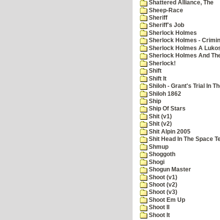
Shattered Alliance, The
Sheep-Race
Sheriff
Sheriff's Job
Sherlock Holmes
Sherlock Holmes - Crimin
Sherlock Holmes A Lukos
Sherlock Holmes And The
Sherlock!
Shift
Shift It
Shiloh - Grant's Trial In T
Shiloh 1862
Ship
Ship Of Stars
Shit (v1)
Shit (v2)
Shit Alpin 2005
Shit Head In The Space T
Shmup
Shoggoth
Shogi
Shogun Master
Shoot (v1)
Shoot (v2)
Shoot (v3)
Shoot Em Up
Shoot II
Shoot It