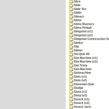
Slice
Slide
Slide Ten
Slider
Slimaci
Slime
Slime Blasters
Slime Pinball
Slingshot (v1)
Slingshot (v2)
Slingshot Construction S
Slinky!
Slip
Slither
Slo-Quiz 4K
Slot Machine (v1)
Slot Machine (v2)
Slot Trivia
Slot-Machine
Slotmachine
Slots (v1)
Slots (v2)
Slovenian Quiz
Sludge
Slurp (v1)
Slurp (v2)
Smack (v1)
Smack (v2)
Smack Jack