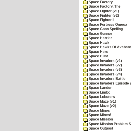
Space Factory
Space Factory, The
Space Fighter (v1)
Space Fighter (v2)
Space Fighter II
Space Fortress Omega
Space Goon Spelling
Space Gunner
Space Harrier
Space Hawk
Space Hawks Of Avabana
Space Hero
Space Hunt
Space Invaders (v1)
Space Invaders (v2)
Space Invaders (v3)
Space Invaders (v4)
Space Invaders Battle
Space Invaders Episode 
Space Lander
Space Limbo
Space Lobsters
Space Maze (v1)
Space Maze (v2)
Space Mines
Space Mines!
Space Mission
Space Mission Problem S
Space Outpost