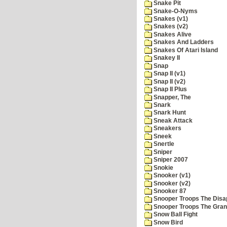
Snake Pit
Snake-O-Nyms
Snakes (v1)
Snakes (v2)
Snakes Alive
Snakes And Ladders
Snakes Of Atari Island
Snakey II
Snap
Snap II (v1)
Snap II (v2)
Snap II Plus
Snapper, The
Snark
Snark Hunt
Sneak Attack
Sneakers
Sneek
Snertle
Sniper
Sniper 2007
Snokie
Snooker (v1)
Snooker (v2)
Snooker 87
Snooper Troops The Disa
Snooper Troops The Grani
Snow Ball Fight
Snow Bird