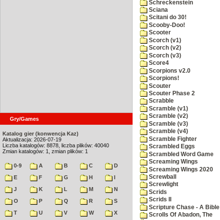
Schreckenstein
Sciana
Scitani do 30!
Scooby-Doo!
Scooter
Scorch (v1)
Scorch (v2)
Scorch (v3)
Score4
Scorpions v2.0
Scorpions!
Scouter
Scouter Phase 2
Scrabble
Scramble (v1)
Scramble (v2)
Gry/Games
Scramble (v3)
Scramble (v4)
Katalog gier (konwencja Kaz)
Scramble Fighter
Aktualizacja: 2026-07-19
Liczba katalogów: 8878, liczba plików: 40040
Scrambled Eggs
Zmian katalogów: 1, zmian plików: 1
Scrambled Word Game
Screaming Wings
0-9
A
B
C
D
Screaming Wings 2020
Screwball
E
F
G
H
I
Screwlight
J
K
L
M
N
Scrids
Scrids II
O
P
Q
R
S
Scripture Chase - A Bible
T
U
V
W
X
Scrolls Of Abadon, The