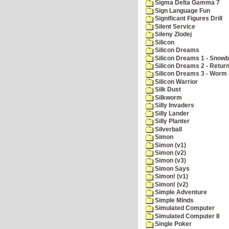
Sigma Delta Gamma 7
Sign Language Fun
Significant Figures Drill
Silent Service
Sileny Zlodej
Silicon
Silicon Dreams
Silicon Dreams 1 - Snowb
Silicon Dreams 2 - Retur
Silicon Dreams 3 - Worm 
Silicon Warrior
Silk Dust
Silkworm
Silly Invaders
Silly Lander
Silly Planter
Silverball
Simon
Simon (v1)
Simon (v2)
Simon (v3)
Simon Says
Simon! (v1)
Simon! (v2)
Simple Adventure
Simple Minds
Simulated Computer
Simulated Computer II
Single Poker