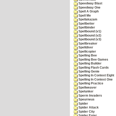
Speedway Blast
Speedway One
Spell A Graph
Spell Me
Spellakazam
Spellbetter
Spellbinder
Spellbound (v1)
Spellbound (v2)
Spellbound (v3)
Spellbreaker
Spelldiver
Spellicopter
Spelling Bee
Spelling Bee Games
Spelling Builder
Spelling Flash Cards
Spelling Genie
Spelling In Context Eight
Spelling In Context One
Spelling Practice
Spellweaver
Spelunker
Sperm Invaders
Speurneus
Spider
Spider Attack
Spider City
Spider Eater