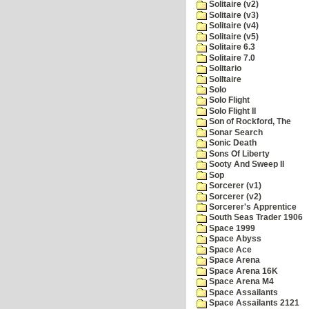
Solitaire (v2)
Solitaire (v3)
Solitaire (v4)
Solitaire (v5)
Solitaire 6.3
Solitaire 7.0
Solitario
Solltaire
Solo
Solo Flight
Solo Flight II
Son of Rockford, The
Sonar Search
Sonic Death
Sons Of Liberty
Sooty And Sweep II
Sop
Sorcerer (v1)
Sorcerer (v2)
Sorcerer's Apprentice
South Seas Trader 1906
Space 1999
Space Abyss
Space Ace
Space Arena
Space Arena 16K
Space Arena M4
Space Assailants
Space Assailants 2121