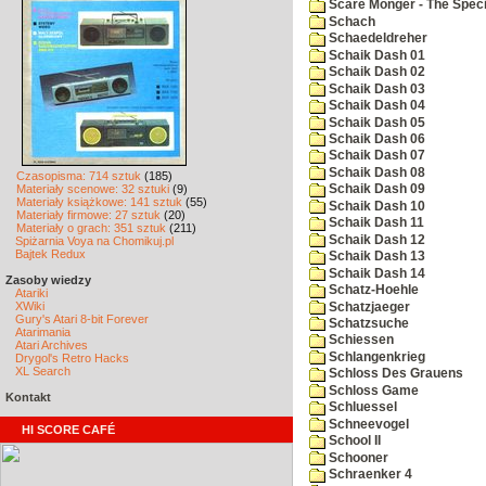
Scare Monger - The Specia
Schach
Schaedeldreher
Schaik Dash 01
Schaik Dash 02
Schaik Dash 03
Schaik Dash 04
Schaik Dash 05
Schaik Dash 06
Schaik Dash 07
Schaik Dash 08
Czasopisma: 714 sztuk
(185)
Materiały scenowe: 32 sztuki
(9)
Schaik Dash 09
Materiały książkowe: 141 sztuk
(55)
Schaik Dash 10
Materiały firmowe: 27 sztuk
(20)
Schaik Dash 11
Materiały o grach: 351 sztuk
(211)
Schaik Dash 12
Spiżarnia Voya na Chomikuj.pl
Bajtek Redux
Schaik Dash 13
Schaik Dash 14
Zasoby wiedzy
Schatz-Hoehle
Atariki
XWiki
Schatzjaeger
Gury's Atari 8-bit Forever
Schatzsuche
Atarimania
Schiessen
Atari Archives
Schlangenkrieg
Drygol's Retro Hacks
XL Search
Schloss Des Grauens
Schloss Game
Kontakt
Schluessel
Schneevogel
HI SCORE CAFÉ
School II
Schooner
Schraenker 4