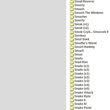
Small Reversi
Smarty
Smash
Smash The Windows
Smasher
Smerfy
Smok (v1)
Smok (v2)
Smok Czyli... Smoczek II
Smokey
Smol Snek
Smuffie's World
Smurf Hunting
Smurf!
Smus
Snafu
Snail Run
Snails (v1)
Snails (v2)
Snake (v1)
Snake (v2)
Snake (v3)
Snake (v4)
Snake (v5)
Snake Attack
Snake Byte
Snake It
Snake It!
Snake Panic