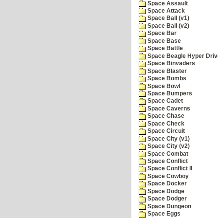
Space Assault
Space Attack
Space Ball (v1)
Space Ball (v2)
Space Bar
Space Base
Space Battle
Space Beagle Hyper Driv
Space Binvaders
Space Blaster
Space Bombs
Space Bowl
Space Bumpers
Space Cadet
Space Caverns
Space Chase
Space Check
Space Circuit
Space City (v1)
Space City (v2)
Space Combat
Space Conflict
Space Conflict II
Space Cowboy
Space Docker
Space Dodge
Space Dodger
Space Dungeon
Space Eggs