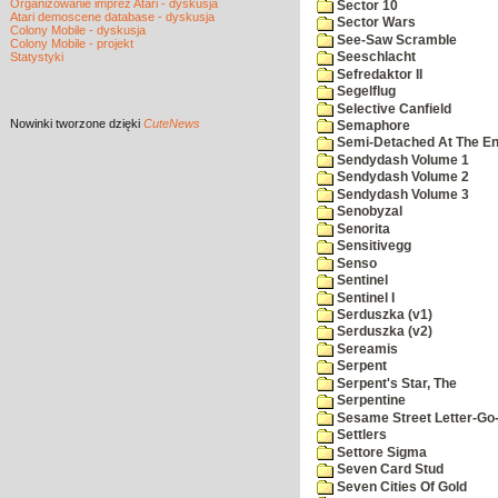
Organizowanie imprez Atari - dyskusja
Sector 10
Atari demoscene database - dyskusja
Sector Wars
Colony Mobile - dyskusja
See-Saw Scramble
Colony Mobile - projekt
Statystyki
Seeschlacht
Sefredaktor II
Segelflug
Selective Canfield
Nowinki
tworzone dzięki
CuteNews
Semaphore
Semi-Detached At The End
Sendydash Volume 1
Sendydash Volume 2
Sendydash Volume 3
Senobyzal
Senorita
Sensitivegg
Senso
Sentinel
Sentinel I
Serduszka (v1)
Serduszka (v2)
Sereamis
Serpent
Serpent's Star, The
Serpentine
Sesame Street Letter-Go
Settlers
Settore Sigma
Seven Card Stud
Seven Cities Of Gold