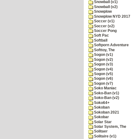
Snowball (v1)
Snowball (v2)
Snowplow
Snowplow NYD 2017
Soccer (v1)
Soccer (v2)
Soccer Pong
Soft Pac
Softball
Softporn Adventure
Softtoy, The
Sogon (v1)
Sogon (v2)
Sogon (v3)
Sogon (v4)
Sogon (v5)
Sogon (v6)
Sogon (v7)
Soko Maniac
Soko-Ban (v1)
Soko-Ban (v2)
Soko64+
Sokoban
Sokoban 2021
Sokobar
Solar Star
Solar System, The
Solitaer
Solitaire (v1)