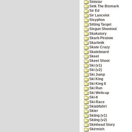
Sinistar
Sink The Bismark
Sir Ed
Sir Lancelot
Sisyphos
Sitting Target
Sixgun Shootout
Skakatory
Skarb Piratow
Skarbnik
Skate Crazy
Skateboard
Skeet
Skeet Shoot
Ski (v1)
Ski (v2)
Ski Jump
Ski King
Ski King II
Ski Run
Ski Weltcup
Ski-It
Ski-Race
Skiabfahrt
Skier
Skiing (v1)
Skiing (v2)
Skinhead Story
Skirmish