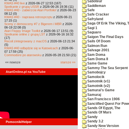
Saboteur
KWAS #40 live
z 2026-06-27 12:53 (167)
Saddleman
Spotkanie z grupą USSR
z 2026-06-26 19:36 (11)
KWAS #40 - zabierzcie Atari Portfolio!
z 2026-06-23
Safe
08:12 (0)
Safe Cracker
KWAS #40 - naprawa retrosprzętu
z 2026-06-21
Safryland
17:15 (1)
Saga Of Erik The Viking, 
Sceny z demosceny #7 z Bigerem i MBR
z 2026-
06-19 22:08 (0)
Sagi 1
Atari Floppy Image Toolkit
z 2026-06-17 13:51 (9)
Saguaro
Spotkanie online z grupą LST
z 2026-06-16 16:32
Saigon The Final Days
(17)
Recoil zintegrowany z macOS
z 2026-06-13 21:34
Sails Of Doom
(5)
Salmon Run
KWAS #40 odbędzie się w Katowicach
z 2026-06-
Salvage 2001
07 17:59 (25)
Sam Doma
Commodore po atarowsku
z 2026-05-28 21:50 (21)
Sam Doma II
«« nowsze
starsze »»
Same Game
Sammy The Sea Serpent
AtariOnline.pl na YouTube
Samobojcy
Samolocik
Samotnik (v1)
Samotnik (v2)
Samurai's Game
Samuraj
San Francisco 1906
Sanctified Quest For Pow
Sands Of Egypt, The
Sands Of Mars
Sandy
Sandy 3.2
Pomocnik/Helper
Sandy New Version