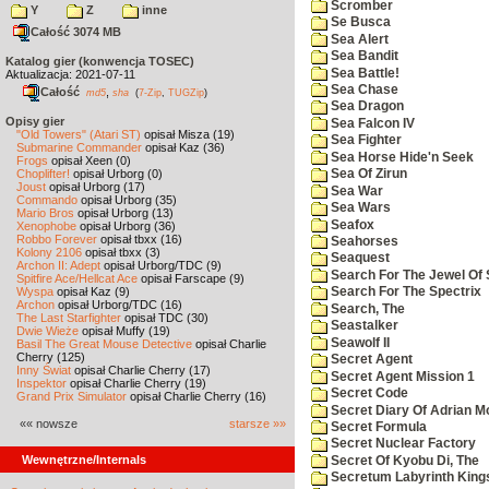
Scromber
Y
Z
inne
Se Busca
Całość 3074 MB
Sea Alert
Sea Bandit
Katalog gier (konwencja TOSEC)
Sea Battle!
Aktualizacja: 2021-07-11
Sea Chase
Całość
,
md5
sha
(
7-Zip
,
TUGZip
)
Sea Dragon
Opisy gier
Sea Falcon IV
"Old Towers" (Atari ST)
opisał Misza (19)
Sea Fighter
Submarine Commander
opisał Kaz (36)
Sea Horse Hide'n Seek
Frogs
opisał Xeen (0)
Choplifter!
opisał Urborg (0)
Sea Of Zirun
Joust
opisał Urborg (17)
Sea War
Commando
opisał Urborg (35)
Sea Wars
Mario Bros
opisał Urborg (13)
Seafox
Xenophobe
opisał Urborg (36)
Robbo Forever
opisał tbxx (16)
Seahorses
Kolony 2106
opisał tbxx (3)
Seaquest
Archon II: Adept
opisał Urborg/TDC (9)
Search For The Jewel Of 
Spitfire Ace/Hellcat Ace
opisał Farscape (9)
Wyspa
opisał Kaz (9)
Search For The Spectrix
Archon
opisał Urborg/TDC (16)
Search, The
The Last Starfighter
opisał TDC (30)
Seastalker
Dwie Wieże
opisał Muffy (19)
Seawolf II
Basil The Great Mouse Detective
opisał Charlie
Cherry (125)
Secret Agent
Inny Świat
opisał Charlie Cherry (17)
Secret Agent Mission 1
Inspektor
opisał Charlie Cherry (19)
Secret Code
Grand Prix Simulator
opisał Charlie Cherry (16)
Secret Diary Of Adrian Mo
«« nowsze
starsze »»
Secret Formula
Secret Nuclear Factory
Wewnętrzne/Internals
Secret Of Kyobu Di, The
Secretum Labyrinth King