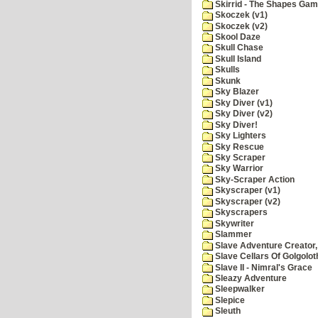
Skirrid - The Shapes Ga
Skoczek (v1)
Skoczek (v2)
Skool Daze
Skull Chase
Skull Island
Skulls
Skunk
Sky Blazer
Sky Diver (v1)
Sky Diver (v2)
Sky Diver!
Sky Lighters
Sky Rescue
Sky Scraper
Sky Warrior
Sky-Scraper Action
Skyscraper (v1)
Skyscraper (v2)
Skyscrapers
Skywriter
Slammer
Slave Adventure Creator,
Slave Cellars Of Golgolot
Slave II - Nimral's Grace
Sleazy Adventure
Sleepwalker
Slepice
Sleuth