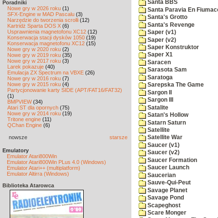
Santa BBS
Poradniki
Nowe gry w 2026 roku
(1)
Santa Paravia En Fiumac
SFX-Engine w MAD Pascalu
(3)
Santa's Grotto
Narzędzie do tworzenia scrolli
(12)
Santa's Revenge
Kartridż Sparta DOS X
(6)
Usprawnienia magnetofonu XC12
(12)
Saper (v1)
Konserwacja stacji dysków 1050
(19)
Saper (v2)
Konserwacja magnetofonu XC12
(15)
Saper Konstruktor
Nowe gry w 2020 roku
(2)
Saper X1
Nowe gry w 2019 roku
(35)
Nowe gry w 2017 roku
(3)
Saracen
Larek pokazuje
(40)
Sarasota Sam
Emulacja ZX Spectrum na VBXE
(26)
Saratoga
Nowe gry w 2016 roku
(7)
Nowe gry w 2015 roku
(4)
Sarepska The Game
Partycjonowanie karty SIDE (APT/FAT16/FAT32)
Sargon II
(1)
Sargon III
BMPVIEW
(34)
Satalite
Atari ST dla opornych
(75)
Nowe gry w 2014 roku
(19)
Satan's Hollow
Tritone engine
(11)
Satarn Saturn
QChan Engine
(6)
Satellite
nowsze
starsze
Satellite War
Saucer (v1)
Emulatory
Saucer (v2)
Emulator Atari800Win
Saucer Formation
Emulator Atari800Win PLus 4.0 (Windows)
Saucer Launch
Emulator Atari++ (multiplatform)
Emulator Altirra (Windows)
Saucerian
Sauve-Qui-Peut
Biblioteka Atarowca
Savage Planet
Savage Pond
Scapeghost
Scare Monger