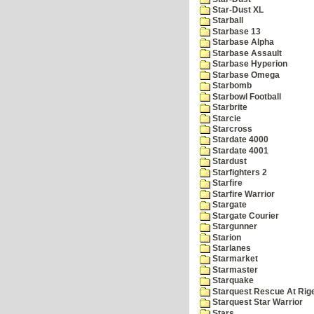
Star-Dust XL
Starball
Starbase 13
Starbase Alpha
Starbase Assault
Starbase Hyperion
Starbase Omega
Starbomb
Starbowl Football
Starbrite
Starcie
Starcross
Stardate 4000
Stardate 4001
Stardust
Starfighters 2
Starfire
Starfire Warrior
Stargate
Stargate Courier
Stargunner
Starion
Starlanes
Starmarket
Starmaster
Starquake
Starquest Rescue At Rige
Starquest Star Warrior
Stars