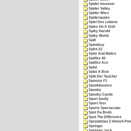
Spider Invasion
Spider Valley
Spider Wars
Spiderquake
Spiel Des Lebens
Spies On A Grid
Spiky Harold
Spiky World
Spill
Spindizzy
Spirit 22
Spite And Malice
Spitfire 40
Spitfire Ace
Splat
Splat A Brat
Split Der Taucher
Sponzor F1
Spookbusters
Spooky
Spooky Castle
Sport Goofy
Sport-Test
Sports Spectacular
Spot Da Boob
Spot The Difference
Sprawdzian Z Historii Pol
Springer
Springer Jack