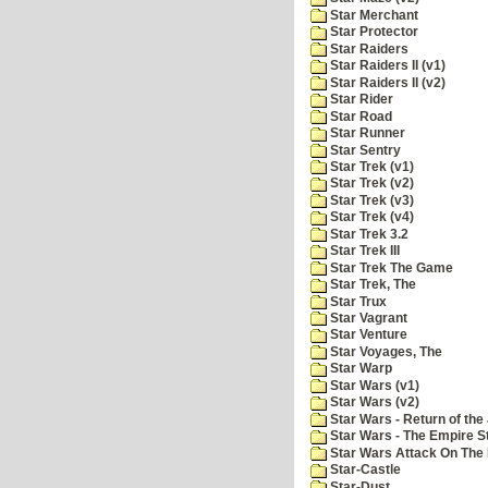
Star Merchant
Star Protector
Star Raiders
Star Raiders II (v1)
Star Raiders II (v2)
Star Rider
Star Road
Star Runner
Star Sentry
Star Trek (v1)
Star Trek (v2)
Star Trek (v3)
Star Trek (v4)
Star Trek 3.2
Star Trek III
Star Trek The Game
Star Trek, The
Star Trux
Star Vagrant
Star Venture
Star Voyages, The
Star Warp
Star Wars (v1)
Star Wars (v2)
Star Wars - Return of the 
Star Wars - The Empire S
Star Wars Attack On The 
Star-Castle
Star-Dust