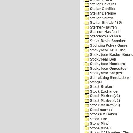
Stellar Caverns
Stellar Conflict
Stellar Defense
Stellar Shuttle
Stellar Shuttle 480i
Sternen-Haufen
Sternen-Haufen II
Steroidova Panika
Steve Davis Snooker
Stichting Pokey Game
Stickybear ABC, The
Stickybear Basket Boun
Stickybear Bop
Stickybear Numbers
Stickybear Opposites
Stickybear Shapes
Stimulating Simulations
Stinger
Stock Broker
Stock Exchange
Stock Market (v1)
Stock Market (v2)
Stock Market (v3)
Stockmarket
Stocks & Bonds
Stone Fire
Stone Mine
Stone Mine II
Stone Of Sisyphus, The