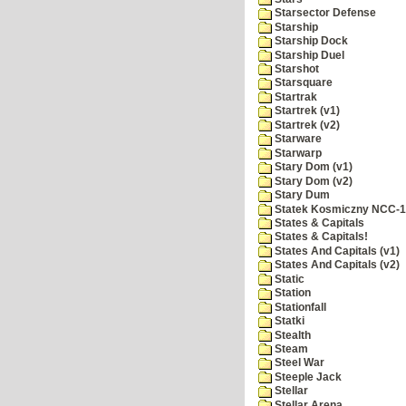
Starsector Defense
Starship
Starship Dock
Starship Duel
Starshot
Starsquare
Startrak
Startrek (v1)
Startrek (v2)
Starware
Starwarp
Stary Dom (v1)
Stary Dom (v2)
Stary Dum
Statek Kosmiczny NCC-
States & Capitals
States & Capitals!
States And Capitals (v1)
States And Capitals (v2)
Static
Station
Stationfall
Statki
Stealth
Steam
Steel War
Steeple Jack
Stellar
Stellar Arena