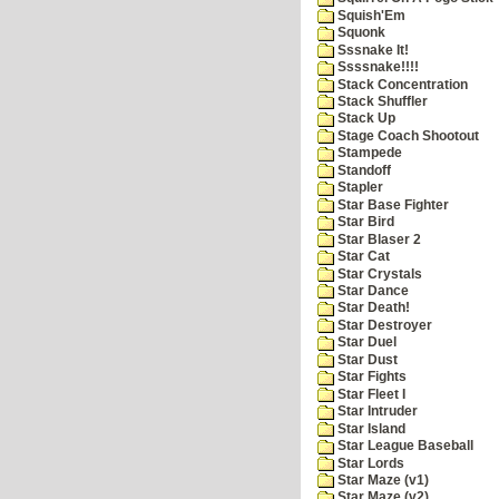
Squish'Em
Squonk
Sssnake It!
Ssssnake!!!!
Stack Concentration
Stack Shuffler
Stack Up
Stage Coach Shootout
Stampede
Standoff
Stapler
Star Base Fighter
Star Bird
Star Blaser 2
Star Cat
Star Crystals
Star Dance
Star Death!
Star Destroyer
Star Duel
Star Dust
Star Fights
Star Fleet I
Star Intruder
Star Island
Star League Baseball
Star Lords
Star Maze (v1)
Star Maze (v2)