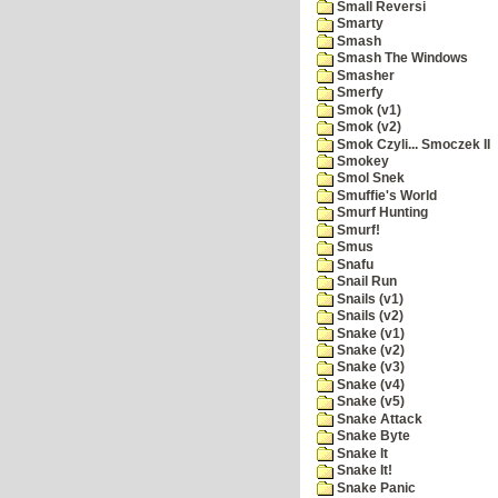
Small Reversi
Smarty
Smash
Smash The Windows
Smasher
Smerfy
Smok (v1)
Smok (v2)
Smok Czyli... Smoczek II
Smokey
Smol Snek
Smuffie's World
Smurf Hunting
Smurf!
Smus
Snafu
Snail Run
Snails (v1)
Snails (v2)
Snake (v1)
Snake (v2)
Snake (v3)
Snake (v4)
Snake (v5)
Snake Attack
Snake Byte
Snake It
Snake It!
Snake Panic