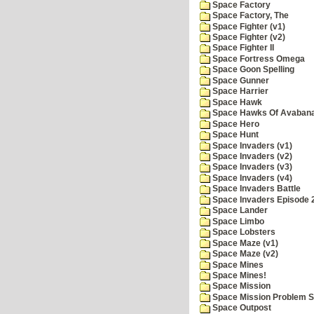
Space Factory
Space Factory, The
Space Fighter (v1)
Space Fighter (v2)
Space Fighter II
Space Fortress Omega
Space Goon Spelling
Space Gunner
Space Harrier
Space Hawk
Space Hawks Of Avabana
Space Hero
Space Hunt
Space Invaders (v1)
Space Invaders (v2)
Space Invaders (v3)
Space Invaders (v4)
Space Invaders Battle
Space Invaders Episode 
Space Lander
Space Limbo
Space Lobsters
Space Maze (v1)
Space Maze (v2)
Space Mines
Space Mines!
Space Mission
Space Mission Problem S
Space Outpost