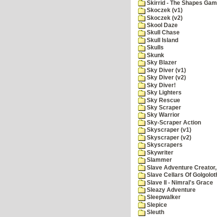
Skirrid - The Shapes Ga
Skoczek (v1)
Skoczek (v2)
Skool Daze
Skull Chase
Skull Island
Skulls
Skunk
Sky Blazer
Sky Diver (v1)
Sky Diver (v2)
Sky Diver!
Sky Lighters
Sky Rescue
Sky Scraper
Sky Warrior
Sky-Scraper Action
Skyscraper (v1)
Skyscraper (v2)
Skyscrapers
Skywriter
Slammer
Slave Adventure Creator,
Slave Cellars Of Golgolot
Slave II - Nimral's Grace
Sleazy Adventure
Sleepwalker
Slepice
Sleuth