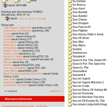
Y
Z
inne
Scromber
Se Busca
Całość 3074 MB
Sea Alert
Katalog gier (konwencja TOSEC)
Sea Bandit
Aktualizacja: 2021-07-11
Sea Battle!
Całość
,
md5
sha
(
7-Zip
,
TUGZip
)
Sea Chase
Sea Dragon
Opisy gier
Sea Falcon IV
"Old Towers" (Atari ST)
opisał Misza (19)
Submarine Commander
opisał Kaz (36)
Sea Fighter
Frogs
opisał Xeen (0)
Sea Horse Hide'n Seek
Choplifter!
opisał Urborg (0)
Sea Of Zirun
Joust
opisał Urborg (17)
Sea War
Commando
opisał Urborg (35)
Mario Bros
opisał Urborg (13)
Sea Wars
Xenophobe
opisał Urborg (36)
Seafox
Robbo Forever
opisał tbxx (16)
Seahorses
Kolony 2106
opisał tbxx (3)
Archon II: Adept
opisał Urborg/TDC (9)
Seaquest
Spitfire Ace/Hellcat Ace
opisał Farscape (9)
Search For The Jewel Of 
Wyspa
opisał Kaz (9)
Search For The Spectrix
Archon
opisał Urborg/TDC (16)
Search, The
The Last Starfighter
opisał TDC (30)
Dwie Wieże
opisał Muffy (19)
Seastalker
Basil The Great Mouse Detective
opisał Charlie
Seawolf II
Cherry (125)
Secret Agent
Inny Świat
opisał Charlie Cherry (17)
Inspektor
opisał Charlie Cherry (19)
Secret Agent Mission 1
Grand Prix Simulator
opisał Charlie Cherry (16)
Secret Code
Secret Diary Of Adrian Mo
«« nowsze
starsze »»
Secret Formula
Secret Nuclear Factory
Wewnętrzne/Internals
Secret Of Kyobu Di, The
Secretum Labyrinth King
Organizowanie imprez Atari - dyskusja