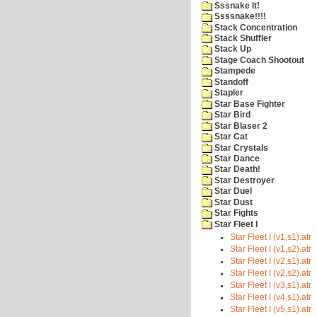
Sssnake It!
Ssssnake!!!!
Stack Concentration
Stack Shuffler
Stack Up
Stage Coach Shootout
Stampede
Standoff
Stapler
Star Base Fighter
Star Bird
Star Blaser 2
Star Cat
Star Crystals
Star Dance
Star Death!
Star Destroyer
Star Duel
Star Dust
Star Fights
Star Fleet I
Star Fleet I (v1,s1).atr
Star Fleet I (v1,s2).atr
Star Fleet I (v2,s1).atr
Star Fleet I (v2,s2).atr
Star Fleet I (v3,s1).atr
Star Fleet I (v4,s1).atr
Star Fleet I (v5,s1).atr