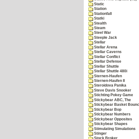
Static
Station
Stationfall
Statki
Stealth
Steam
Steel War
Steeple Jack
Stellar
Stellar Arena
Stellar Caverns
Stellar Conflict
Stellar Defense
Stellar Shuttle
Stellar Shuttle 480i
Sternen-Haufen
Sternen-Haufen II
Steroidova Panika
Steve Davis Snooker
Stichting Pokey Game
Stickybear ABC, The
Stickybear Basket Boun
Stickybear Bop
Stickybear Numbers
Stickybear Opposites
Stickybear Shapes
Stimulating Simulations
Stinger
Stock Broker