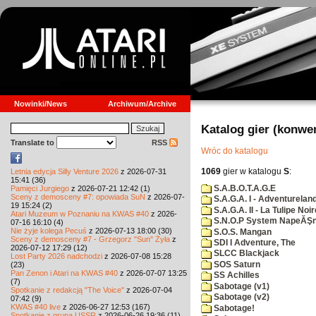
Nowinki/News
Archiwum/Archive
Katalog gier (konwe
Translate to
RSS
Wróc do katalogu
1069
gier w katalogu
S
:
Letnia edycja Silly Venture 2026
z 2026-07-31
15:41 (36)
S.A.B.O.T.A.G.E
Pamięci Jurgiego
z 2026-07-21 12:42 (1)
Sceny z demosceny #7: opowiada SuN
z 2026-07-
S.A.G.A. I - Adventurelan
19 15:24 (2)
S.A.G.A. II - La Tulipe Noir
Atari Muzeum w Poznaniu na KWAS #40
z 2026-
S.N.O.P System NapeĂŞn
07-16 16:10 (4)
Nie żyje kolega Pecuś
z 2026-07-13 18:00 (30)
S.O.S. Mangan
Sceny z demosceny #7 - Grzegorz "Sun" Żyła
z
SDI I Adventure, The
2026-07-12 17:29 (12)
SLCC Blackjack
Lost Party 2026 nadchodzi
z 2026-07-08 15:28
SOS Saturn
(23)
Pan Zenon i Atari na KWAS #40
z 2026-07-07 13:25
SS Achilles
(7)
Sabotage (v1)
Spotkanie z redakcją "The Voice"
z 2026-07-04
Sabotage (v2)
07:42 (9)
KWAS #40 live
z 2026-06-27 12:53 (167)
Sabotage!
Spotkanie z grupą USSR
z 2026-06-26 19:36 (11)