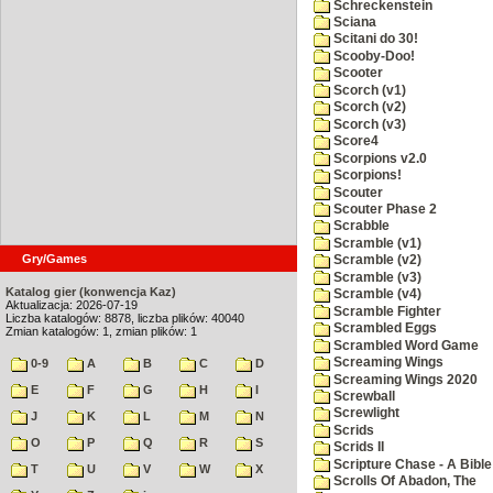
Schreckenstein
Sciana
Scitani do 30!
Scooby-Doo!
Scooter
Scorch (v1)
Scorch (v2)
Scorch (v3)
Score4
Scorpions v2.0
Scorpions!
Scouter
Scouter Phase 2
Scrabble
Scramble (v1)
Gry/Games
Scramble (v2)
Scramble (v3)
Katalog gier (konwencja Kaz)
Scramble (v4)
Aktualizacja: 2026-07-19
Scramble Fighter
Liczba katalogów: 8878, liczba plików: 40040
Scrambled Eggs
Zmian katalogów: 1, zmian plików: 1
Scrambled Word Game
Screaming Wings
0-9
A
B
C
D
Screaming Wings 2020
E
F
G
H
I
Screwball
Screwlight
J
K
L
M
N
Scrids
O
P
Q
R
S
Scrids II
Scripture Chase - A Bible
T
U
V
W
X
Scrolls Of Abadon, The