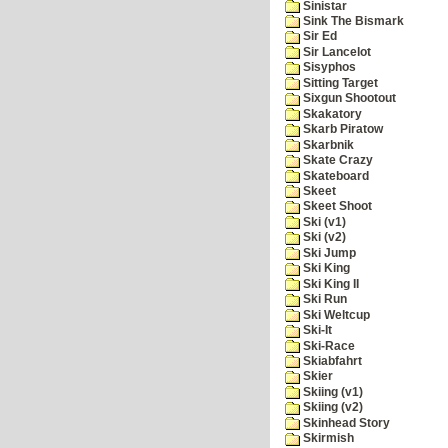
Sinistar
Sink The Bismark
Sir Ed
Sir Lancelot
Sisyphos
Sitting Target
Sixgun Shootout
Skakatory
Skarb Piratow
Skarbnik
Skate Crazy
Skateboard
Skeet
Skeet Shoot
Ski (v1)
Ski (v2)
Ski Jump
Ski King
Ski King II
Ski Run
Ski Weltcup
Ski-It
Ski-Race
Skiabfahrt
Skier
Skiing (v1)
Skiing (v2)
Skinhead Story
Skirmish