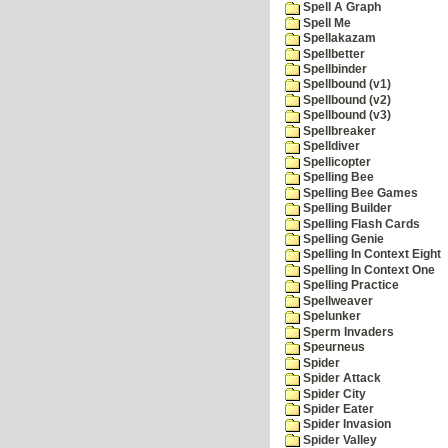
Spell A Graph
Spell Me
Spellakazam
Spellbetter
Spellbinder
Spellbound (v1)
Spellbound (v2)
Spellbound (v3)
Spellbreaker
Spelldiver
Spellicopter
Spelling Bee
Spelling Bee Games
Spelling Builder
Spelling Flash Cards
Spelling Genie
Spelling In Context Eight
Spelling In Context One
Spelling Practice
Spellweaver
Spelunker
Sperm Invaders
Speurneus
Spider
Spider Attack
Spider City
Spider Eater
Spider Invasion
Spider Valley