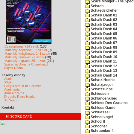
Scare Monger - The Specia
Schach
Schaedeldreher
Schaik Dash 01
Schaik Dash 02
Schaik Dash 03
Schaik Dash 04
Schaik Dash 05
Schaik Dash 06
Schaik Dash 07
Czasopisma: 714 sztuk
(185)
Schaik Dash 08
Materiały scenowe: 32 sztuki
(9)
Schaik Dash 09
Materiały książkowe: 141 sztuk
(55)
Schaik Dash 10
Materiały firmowe: 27 sztuk
(20)
Materiały o grach: 351 sztuk
(211)
Schaik Dash 11
Spiżarnia Voya na Chomikuj.pl
Schaik Dash 12
Bajtek Redux
Schaik Dash 13
Zasoby wiedzy
Schaik Dash 14
Atariki
Schatz-Hoehle
XWiki
Schatzjaeger
Gury's Atari 8-bit Forever
Schatzsuche
Atarimania
Atari Archives
Schiessen
Drygol's Retro Hacks
Schlangenkrieg
XL Search
Schloss Des Grauens
Kontakt
Schloss Game
Schluessel
HI SCORE CAFÉ
Schneevogel
School II
Schooner
Schraenker 4