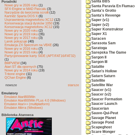
Santa BBS
Poradniki
Nowe gry w 2026 roku
(1)
Santa Paravia En Fiumac
SFX-Engine w MAD Pascalu
(3)
Santa's Grotto
Narzędzie do tworzenia scrolli
(12)
Santa's Revenge
Kartridż Sparta DOS X
(6)
Usprawnienia magnetofonu XC12
(12)
Saper (v1)
Konserwacja stacji dysków 1050
(19)
Saper (v2)
Konserwacja magnetofonu XC12
(15)
Saper Konstruktor
Nowe gry w 2020 roku
(2)
Saper X1
Nowe gry w 2019 roku
(35)
Nowe gry w 2017 roku
(3)
Saracen
Larek pokazuje
(40)
Sarasota Sam
Emulacja ZX Spectrum na VBXE
(26)
Saratoga
Nowe gry w 2016 roku
(7)
Nowe gry w 2015 roku
(4)
Sarepska The Game
Partycjonowanie karty SIDE (APT/FAT16/FAT32)
Sargon II
(1)
Sargon III
BMPVIEW
(34)
Satalite
Atari ST dla opornych
(75)
Nowe gry w 2014 roku
(19)
Satan's Hollow
Tritone engine
(11)
Satarn Saturn
QChan Engine
(6)
Satellite
nowsze
starsze
Satellite War
Saucer (v1)
Emulatory
Saucer (v2)
Emulator Atari800Win
Saucer Formation
Emulator Atari800Win PLus 4.0 (Windows)
Saucer Launch
Emulator Atari++ (multiplatform)
Emulator Altirra (Windows)
Saucerian
Sauve-Qui-Peut
Biblioteka Atarowca
Savage Planet
Savage Pond
Scapeghost
Scare Monger