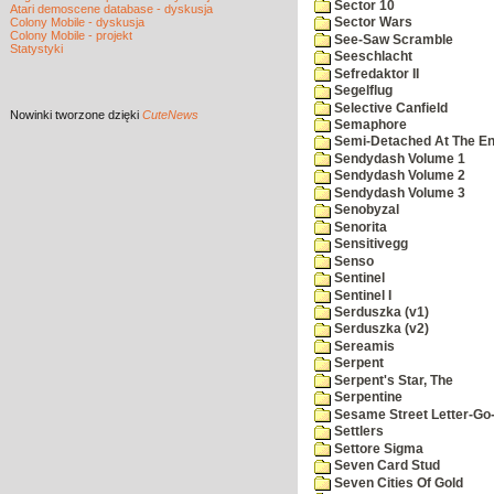
Sector 10
Atari demoscene database - dyskusja
Colony Mobile - dyskusja
Sector Wars
Colony Mobile - projekt
See-Saw Scramble
Statystyki
Seeschlacht
Sefredaktor II
Segelflug
Selective Canfield
Nowinki
tworzone dzięki
CuteNews
Semaphore
Semi-Detached At The End
Sendydash Volume 1
Sendydash Volume 2
Sendydash Volume 3
Senobyzal
Senorita
Sensitivegg
Senso
Sentinel
Sentinel I
Serduszka (v1)
Serduszka (v2)
Sereamis
Serpent
Serpent's Star, The
Serpentine
Sesame Street Letter-Go
Settlers
Settore Sigma
Seven Card Stud
Seven Cities Of Gold