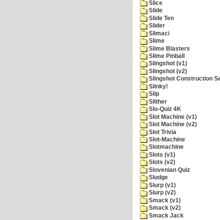
Slice
Slide
Slide Ten
Slider
Slimaci
Slime
Slime Blasters
Slime Pinball
Slingshot (v1)
Slingshot (v2)
Slingshot Construction S
Slinky!
Slip
Slither
Slo-Quiz 4K
Slot Machine (v1)
Slot Machine (v2)
Slot Trivia
Slot-Machine
Slotmachine
Slots (v1)
Slots (v2)
Slovenian Quiz
Sludge
Slurp (v1)
Slurp (v2)
Smack (v1)
Smack (v2)
Smack Jack