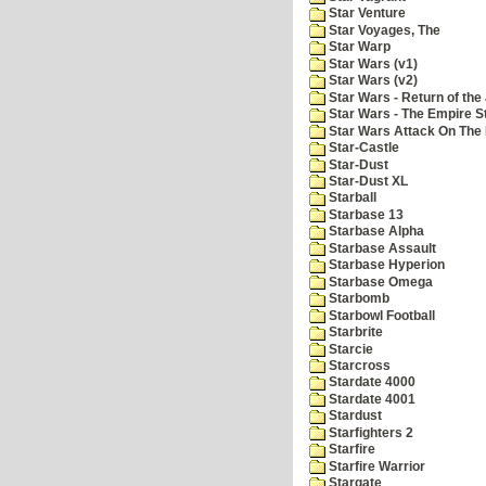
Star Venture
Star Voyages, The
Star Warp
Star Wars (v1)
Star Wars (v2)
Star Wars - Return of the 
Star Wars - The Empire S
Star Wars Attack On The 
Star-Castle
Star-Dust
Star-Dust XL
Starball
Starbase 13
Starbase Alpha
Starbase Assault
Starbase Hyperion
Starbase Omega
Starbomb
Starbowl Football
Starbrite
Starcie
Starcross
Stardate 4000
Stardate 4001
Stardust
Starfighters 2
Starfire
Starfire Warrior
Stargate