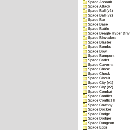
Space Assault
Space Attack
Space Ball (v1)
Space Ball (v2)
Space Bar
Space Base
Space Battle
Space Beagle Hyper Driv
Space Binvaders
Space Blaster
Space Bombs
Space Bowl
Space Bumpers
Space Cadet
Space Caverns
Space Chase
Space Check
Space Circuit
Space City (v1)
Space City (v2)
Space Combat
Space Conflict
Space Conflict II
Space Cowboy
Space Docker
Space Dodge
Space Dodger
Space Dungeon
Space Eggs