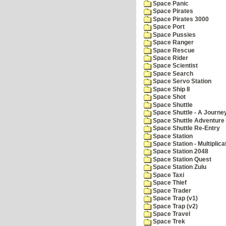
Space Panic
Space Pirates
Space Pirates 3000
Space Port
Space Pussies
Space Ranger
Space Rescue
Space Rider
Space Scientist
Space Search
Space Servo Station
Space Ship II
Space Shot
Space Shuttle
Space Shuttle - A Journe
Space Shuttle Adventure
Space Shuttle Re-Entry
Space Station
Space Station - Multiplica
Space Station 2048
Space Station Quest
Space Station Zulu
Space Taxi
Space Thief
Space Trader
Space Trap (v1)
Space Trap (v2)
Space Travel
Space Trek