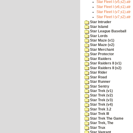
Star Fleet I (v5,s2).atr
Star Fleet I (v6,s1).atr
Star Fleet I (v7,s1).atr
Star Fleet I (v7,s2).atr
Star Intruder
Star Island
Star League Baseball
Star Lords
Star Maze (v1)
Star Maze (v2)
Star Merchant
Star Protector
Star Raiders
Star Raiders II (v1)
Star Raiders II (v2)
Star Rider
Star Road
Star Runner
Star Sentry
Star Trek (v1)
Star Trek (v2)
Star Trek (v3)
Star Trek (v4)
Star Trek 3.2
Star Trek III
Star Trek The Game
Star Trek, The
Star Trux
Star Vagrant