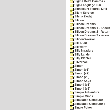
Sigma Delta Gamma 7
Sign Language Fun
Significant Figures Drill
Silent Service
Sileny Zlodej
Silicon
Silicon Dreams
Silicon Dreams 1 - Snowb
Silicon Dreams 2 - Retur
Silicon Dreams 3 - Worm 
Silicon Warrior
Silk Dust
Silkworm
Silly Invaders
Silly Lander
Silly Planter
Silverball
Simon
Simon (v1)
Simon (v2)
Simon (v3)
Simon Says
Simon! (v1)
Simon! (v2)
Simple Adventure
Simple Minds
Simulated Computer
Simulated Computer II
Single Poker