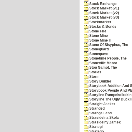
Stock Exchange
Stock Market (v1)
Stock Market (v2)
Stock Market (v3)
Stockmarket
Stocks & Bonds
Stone Fire
Stone Mine
Stone Mine II
Stone Of Sisyphus, The
Stoneguard
Stonequest
Stonetime People, The
Stoneville Manor
Stop Gamo!, The
Stories
Storm
Story Builder
Storybook Addition And S
Storybook People And Pl
Storyline Rumpelstiltskin
Storyline The Ugly Duckl
Straight Jacket
Stranded
Strange Land
Strasidelna Skola
Strasidelny Zamek
Strategi
Stratego