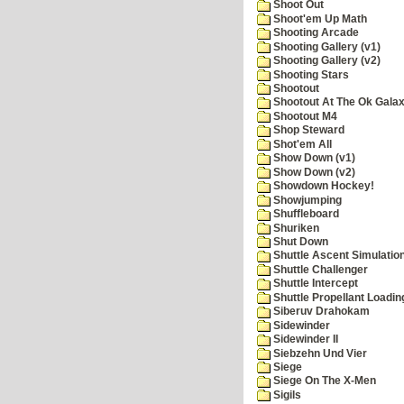
Shoot Out
Shoot'em Up Math
Shooting Arcade
Shooting Gallery (v1)
Shooting Gallery (v2)
Shooting Stars
Shootout
Shootout At The Ok Gala
Shootout M4
Shop Steward
Shot'em All
Show Down (v1)
Show Down (v2)
Showdown Hockey!
Showjumping
Shuffleboard
Shuriken
Shut Down
Shuttle Ascent Simulatio
Shuttle Challenger
Shuttle Intercept
Shuttle Propellant Loadin
Siberuv Drahokam
Sidewinder
Sidewinder II
Siebzehn Und Vier
Siege
Siege On The X-Men
Sigils