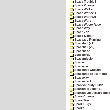
Space Trouble II
Space Voyager
Space Walker
Space War (v1)
Space War (v2)
Space Wars
Space Waste Race
Space Way
Space Zap
Space-Digger
Spaceace Running
Spaceball (v1)
Spaceball (v2)
Spacebase
Spacebirds
Spacemission
Spacer
Spacerun
Spaceship Captain
Spaceship Excitement!
Spaceway
Spacewreck
Spanish Study Guide
Spanish Teacher #1
Spanish Vocabulary Build
Spare Change
Spare Tire
Spark Bugs
Sparkz