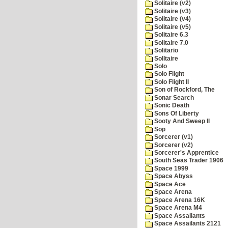
Solitaire (v2)
Solitaire (v3)
Solitaire (v4)
Solitaire (v5)
Solitaire 6.3
Solitaire 7.0
Solitario
Solltaire
Solo
Solo Flight
Solo Flight II
Son of Rockford, The
Sonar Search
Sonic Death
Sons Of Liberty
Sooty And Sweep II
Sop
Sorcerer (v1)
Sorcerer (v2)
Sorcerer's Apprentice
South Seas Trader 1906
Space 1999
Space Abyss
Space Ace
Space Arena
Space Arena 16K
Space Arena M4
Space Assailants
Space Assailants 2121