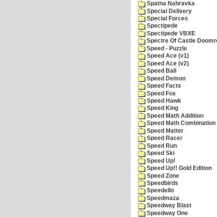
Spatna Nahravka
Special Delivery
Special Forces
Spectipede
Spectipede VBXE
Spectre Of Castle Doomr
Speed - Puzzle
Speed Ace (v1)
Speed Ace (v2)
Speed Ball
Speed Demon
Speed Facts
Speed Fox
Speed Hawk
Speed King
Speed Math Addition
Speed Math Combination
Speed Matter
Speed Racer
Speed Run
Speed Ski
Speed Up!
Speed Up!! Gold Edition
Speed Zone
Speedbirds
Speedello
Speedmaza
Speedway Blast
Speedway One