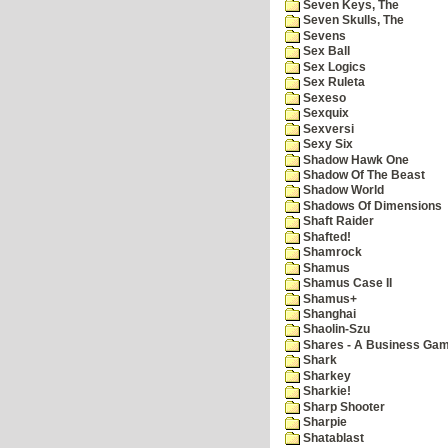
Seven Keys, The
Seven Skulls, The
Sevens
Sex Ball
Sex Logics
Sex Ruleta
Sexeso
Sexquix
Sexversi
Sexy Six
Shadow Hawk One
Shadow Of The Beast
Shadow World
Shadows Of Dimensions
Shaft Raider
Shafted!
Shamrock
Shamus
Shamus Case II
Shamus+
Shanghai
Shaolin-Szu
Shares - A Business Ga
Shark
Sharkey
Sharkie!
Sharp Shooter
Sharpie
Shatablast