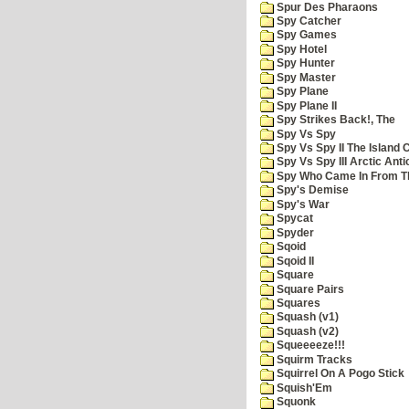
Spur Des Pharaons
Spy Catcher
Spy Games
Spy Hotel
Spy Hunter
Spy Master
Spy Plane
Spy Plane II
Spy Strikes Back!, The
Spy Vs Spy
Spy Vs Spy II The Island 
Spy Vs Spy III Arctic Anti
Spy Who Came In From T
Spy's Demise
Spy's War
Spycat
Spyder
Sqoid
Sqoid II
Square
Square Pairs
Squares
Squash (v1)
Squash (v2)
Squeeeeze!!!
Squirm Tracks
Squirrel On A Pogo Stick
Squish'Em
Squonk