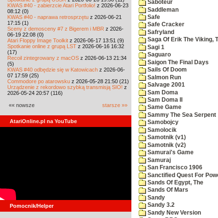
Saboteur
KWAS #40 - zabierzcie Atari Portfolio!
z 2026-06-23
Saddleman
08:12 (0)
KWAS #40 - naprawa retrosprzętu
z 2026-06-21
Safe
17:15 (1)
Safe Cracker
Sceny z demosceny #7 z Bigerem i MBR
z 2026-
Safryland
06-19 22:08 (0)
Saga Of Erik The Viking, 
Atari Floppy Image Toolkit
z 2026-06-17 13:51 (9)
Spotkanie online z grupą LST
z 2026-06-16 16:32
Sagi 1
(17)
Saguaro
Recoil zintegrowany z macOS
z 2026-06-13 21:34
Saigon The Final Days
(5)
KWAS #40 odbędzie się w Katowicach
z 2026-06-
Sails Of Doom
07 17:59 (25)
Salmon Run
Commodore po atarowsku
z 2026-05-28 21:50 (21)
Salvage 2001
Urządzenie z rekordowo szybką transmisją SIO!
z
Sam Doma
2026-05-24 20:57 (116)
Sam Doma II
«« nowsze
starsze »»
Same Game
Sammy The Sea Serpent
AtariOnline.pl na YouTube
Samobojcy
Samolocik
Samotnik (v1)
Samotnik (v2)
Samurai's Game
Samuraj
San Francisco 1906
Sanctified Quest For Pow
Sands Of Egypt, The
Sands Of Mars
Sandy
Sandy 3.2
Pomocnik/Helper
Sandy New Version