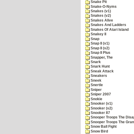
Snake Pit
Snake-O-Nyms
Snakes (v1)
Snakes (v2)
Snakes Alive
Snakes And Ladders
Snakes Of Atari Island
Snakey II
Snap
Snap II (v1)
Snap II (v2)
Snap II Plus
Snapper, The
Snark
Snark Hunt
Sneak Attack
Sneakers
Sneek
Snertle
Sniper
Sniper 2007
Snokie
Snooker (v1)
Snooker (v2)
Snooker 87
Snooper Troops The Disa
Snooper Troops The Grani
Snow Ball Fight
Snow Bird