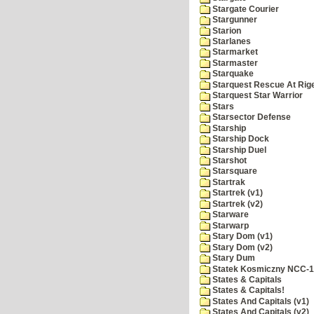
Stargate Courier
Stargunner
Starion
Starlanes
Starmarket
Starmaster
Starquake
Starquest Rescue At Rige
Starquest Star Warrior
Stars
Starsector Defense
Starship
Starship Dock
Starship Duel
Starshot
Starsquare
Startrak
Startrek (v1)
Startrek (v2)
Starware
Starwarp
Stary Dom (v1)
Stary Dom (v2)
Stary Dum
Statek Kosmiczny NCC-
States & Capitals
States & Capitals!
States And Capitals (v1)
States And Capitals (v2)