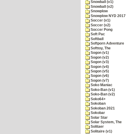
Snowball (v1)
Snowball (v2)
Snowplow
Snowplow NYD 2017
Soccer (v1)
Soccer (v2)
Soccer Pong
Soft Pac
Softball
Softporn Adventure
Softtoy, The
Sogon (v1)
Sogon (v2)
Sogon (v3)
Sogon (v4)
Sogon (v5)
Sogon (v6)
Sogon (v7)
Soko Maniac
Soko-Ban (v1)
Soko-Ban (v2)
Soko64+
Sokoban
Sokoban 2021
Sokobar
Solar Star
Solar System, The
Solitaer
Solitaire (v1)