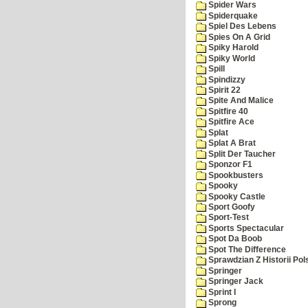
Spider Wars
Spiderquake
Spiel Des Lebens
Spies On A Grid
Spiky Harold
Spiky World
Spill
Spindizzy
Spirit 22
Spite And Malice
Spitfire 40
Spitfire Ace
Splat
Splat A Brat
Split Der Taucher
Sponzor F1
Spookbusters
Spooky
Spooky Castle
Sport Goofy
Sport-Test
Sports Spectacular
Spot Da Boob
Spot The Difference
Sprawdzian Z Historii Pol
Springer
Springer Jack
Sprint I
Sprong