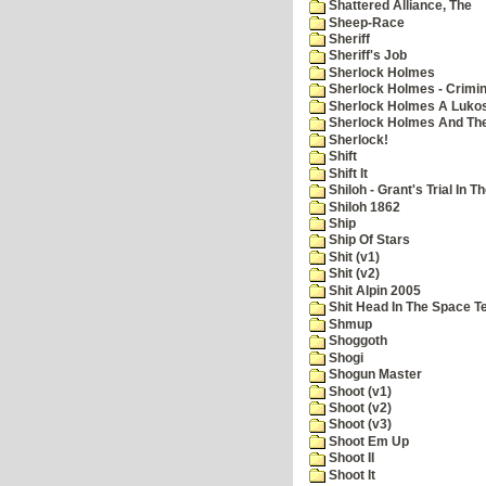
Shattered Alliance, The
Sheep-Race
Sheriff
Sheriff's Job
Sherlock Holmes
Sherlock Holmes - Crimin
Sherlock Holmes A Lukos
Sherlock Holmes And The
Sherlock!
Shift
Shift It
Shiloh - Grant's Trial In T
Shiloh 1862
Ship
Ship Of Stars
Shit (v1)
Shit (v2)
Shit Alpin 2005
Shit Head In The Space T
Shmup
Shoggoth
Shogi
Shogun Master
Shoot (v1)
Shoot (v2)
Shoot (v3)
Shoot Em Up
Shoot II
Shoot It