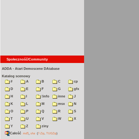
Społeczność/Community
ADDA - Atari Demoscene DAtabase
Katalog scenowy
#
A
B
C
cp
D
E
F
G
gfx
H
I
!info
inne
J
K
L
M
msx
N
O
P
Q
R
S
T
U
V
W
X
Y
Z
ziny
Całość
,
md5
sha
(
7-Zip
,
TUGZip
)