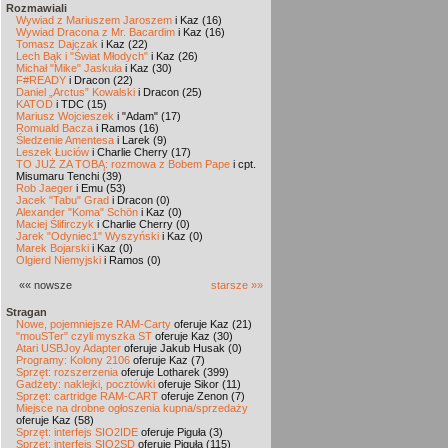
Rozmawiali
Wywiad z Mariuszem Jaroszem
i Kaz (16)
Wywiad Dracona z Mr. Bacardim
i Kaz (16)
Tomasz Dajczak
i Kaz (22)
Lech Bąk i "Świat Młodych"
i Kaz (26)
Michał "Mike" Jaskuła
i Kaz (30)
F#READY
i Dracon (22)
Daniel „Arctus” Kowalski
i Dracon (25)
KATOD
i TDC (15)
Mariusz Wojcieszek
i "Adam" (17)
Romuald Bacza
i Ramos (16)
Śledzenie Amentesa
i Larek (9)
Leszek Łuciów
i Charlie Cherry (17)
TO JUŻ ZA TOBĄ: rozmowa z Bobem Pape
i cpt.
Misumaru Tenchi (39)
Rob Jaeger
i Emu (53)
Jacek "Tabu" Grad
i Dracon (0)
Alexander "Koma" Schön
i Kaz (0)
Maciej Ślifirczyk
i Charlie Cherry (0)
Jarek "Odyniec1" Wyszyński
i Kaz (0)
Marek Bojarski
i Kaz (0)
Olgierd Niemyjski
i Ramos (0)
«« nowsze
starsze »»
Stragan
Nowe, pojemniejsze RAM-Carty
oferuje Kaz (21)
"mouSTer" czyli myszka ST
oferuje Kaz (30)
Atari USBJoy Adapter
oferuje Jakub Husak (0)
Programy: Kolony 2106
oferuje Kaz (7)
Sprzęt: rozszerzenia
oferuje Lotharek (399)
Gadżety: naklejki, pocztówki
oferuje Sikor (11)
Sprzęt: cartridge RAM-CART
oferuje Zenon (7)
Miejsce na drobne ogłoszenia kupna/sprzedaży
oferuje Kaz (58)
Sprzęt: interfejs SIO2IDE
oferuje Piguła (3)
Sprzęt: interfejs SIO2SD
oferuje Piguła (115)