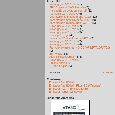
Poradniki
Nowe gry w 2026 roku
(1)
SFX-Engine w MAD Pascalu
(3)
Narzędzie do tworzenia scrolli
(12)
Kartridż Sparta DOS X
(6)
Usprawnienia magnetofonu XC12
(12)
Konserwacja stacji dysków 1050
(19)
Konserwacja magnetofonu XC12
(15)
Nowe gry w 2020 roku
(2)
Nowe gry w 2019 roku
(35)
Nowe gry w 2017 roku
(3)
Larek pokazuje
(40)
Emulacja ZX Spectrum na VBXE
(26)
Nowe gry w 2016 roku
(7)
Nowe gry w 2015 roku
(4)
Partycjonowanie karty SIDE (APT/FAT16/FAT32)
(1)
BMPVIEW
(34)
Atari ST dla opornych
(75)
Nowe gry w 2014 roku
(19)
Tritone engine
(11)
QChan Engine
(6)
nowsze
starsze
Emulatory
Emulator Atari800Win
Emulator Atari800Win PLus 4.0 (Windows)
Emulator Atari++ (multiplatform)
Emulator Altirra (Windows)
Biblioteka Atarowca