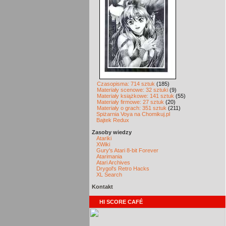
Czasopisma: 714 sztuk
(185)
Materiały scenowe: 32 sztuki
(9)
Materiały książkowe: 141 sztuk
(55)
Materiały firmowe: 27 sztuk
(20)
Materiały o grach: 351 sztuk
(211)
Spiżarnia Voya na Chomikuj.pl
Bajtek Redux
Zasoby wiedzy
Atariki
XWiki
Gury's Atari 8-bit Forever
Atarimania
Atari Archives
Drygol's Retro Hacks
XL Search
Kontakt
HI SCORE CAFÉ