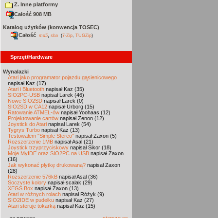
Z. Inne platformy
Całość 908 MB
Katalog użytków (konwencja TOSEC)
Całość
,
md5
sha
(
7-Zip
,
TUGZip
)
Sprzęt/Hardware
Wynalazki
Atari jako programator pojazdu gąsienicowego
napisał Kaz (17)
Atari i Bluetooth
napisał Kaz (35)
SIO2PC-USB
napisał Larek (46)
Nowe SIO2SD
napisał Larek (0)
SIO2SD w CA12
napisał Urborg (15)
Ratowanie ATMEL-ów
napisał Yoohaas (12)
Projektowanie cartów
napisał Zenon (12)
Joystick do Atari
napisał Larek (54)
Tygrys Turbo
napisał Kaz (13)
Testowałem "Simple Stereo"
napisał Zaxon (5)
Rozszerzenie 1MB
napisał Asal (21)
Joystick trzyprzyciskowy
napisał Sikor (18)
Moje MyIDE oraz SIO2PC na USB
napisał Zaxon
(16)
Jak wykonać płytkę drukowaną?
napisał Zaxon
(28)
Rozszerzenie 576kB
napisał Asal (36)
Soczyste kolory
napisał scalak (29)
XEGS Box
napisał Zaxon (13)
Atari w różnych rolach
napisał Różyk (9)
SIO2IDE w pudełku
napisał Kaz (27)
Atari steruje tokarką
napisał Kaz (15)