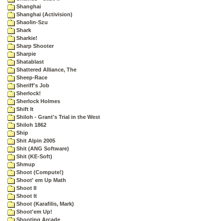
Shanghai
Shanghai (Activision)
Shaolin-Szu
Shark
Sharkie!
Sharp Shooter
Sharpie
Shatablast
Shattered Alliance, The
Sheep-Race
Sheriff's Job
Sherlock!
Sherlock Holmes
Shift It
Shiloh - Grant's Trial in the West
Shiloh 1862
Ship
Shit Alpin 2005
Shit (ANG Software)
Shit (KE-Soft)
Shmup
Shoot (Compute!)
Shoot' em Up Math
Shoot II
Shoot It
Shoot (Karafilis, Mark)
Shoot'em Up!
Shooting Arcade