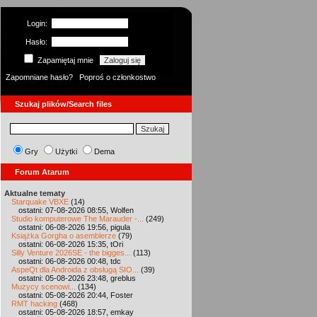
Login:
Hasło:
Zapamiętaj mnie
Zapomniane hasło?
Poproś o członkostwo
Szukaj plików/Search files
Gry
Użytki
Dema
Forum Atarum
Aktualne tematy
Starquake VBXE
(14)
ostatni: 07-08-2026 08:55, Wolfen
Studio komputerowe The Marauder -...
(249)
ostatni: 06-08-2026 19:56, pigula
Książka Gorgha o asemblerze
(79)
ostatni: 06-08-2026 15:35, tOri
Silly Venture 2026SE - the bigges...
(113)
ostatni: 06-08-2026 00:48, tdc
AspeQt dla Androida z obsługą SIO...
(39)
ostatni: 05-08-2026 23:48, greblus
Muzycy scenowi...
(134)
ostatni: 05-08-2026 20:44, Foster
RMT hacking
(468)
ostatni: 05-08-2026 18:57, emkay