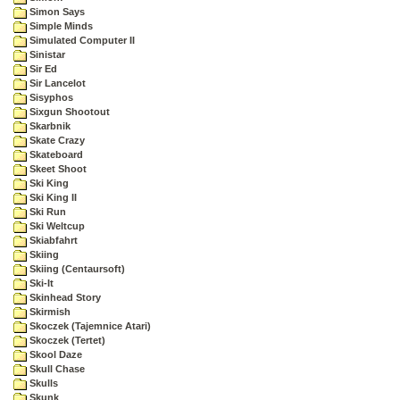
Simon Says
Simple Minds
Simulated Computer II
Sinistar
Sir Ed
Sir Lancelot
Sisyphos
Sixgun Shootout
Skarbnik
Skate Crazy
Skateboard
Skeet Shoot
Ski King
Ski King II
Ski Run
Ski Weltcup
Skiabfahrt
Skiing
Skiing (Centaursoft)
Ski-It
Skinhead Story
Skirmish
Skoczek (Tajemnice Atari)
Skoczek (Tertet)
Skool Daze
Skull Chase
Skulls
Skunk