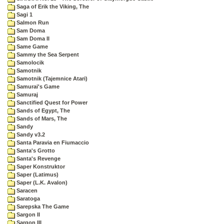
Saga of Erik the Viking, The
Sagi 1
Salmon Run
Sam Doma
Sam Doma II
Same Game
Sammy the Sea Serpent
Samolocik
Samotnik
Samotnik (Tajemnice Atari)
Samurai's Game
Samuraj
Sanctified Quest for Power
Sands of Egypt, The
Sands of Mars, The
Sandy
Sandy v3.2
Santa Paravia en Fiumaccio
Santa's Grotto
Santa's Revenge
Saper Konstruktor
Saper (Latimus)
Saper (L.K. Avalon)
Saracen
Saratoga
Sarepska The Game
Sargon II
Sargon III