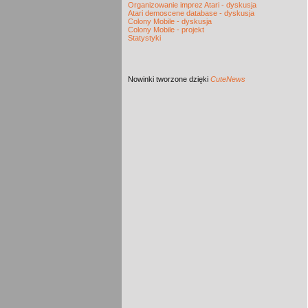
Organizowanie imprez Atari - dyskusja
Atari demoscene database - dyskusja
Colony Mobile - dyskusja
Colony Mobile - projekt
Statystyki
Nowinki
tworzone dzięki
CuteNews