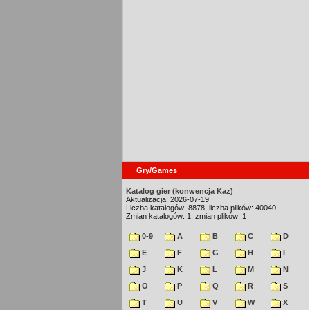
Gry/Games
Katalog gier (konwencja Kaz)
Aktualizacja: 2026-07-19
Liczba katalogów: 8878, liczba plików: 40040
Zmian katalogów: 1, zmian plików: 1
0-9
A
B
C
D
E
F
G
H
I
J
K
L
M
N
O
P
Q
R
S
T
U
V
W
X