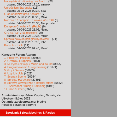
Narzędzie do ditheringu na Atari ...
(26)
ostatni: 05-08-2026 17:10, amarok
Uprościłem Starquake
(16)
ostatni: 05-08-2026 00:34, Bca
O co chodzi w grze Kasiarz?
(7)
ostatni: 05-08-2026 00:25, MaW
Rocznica 1 sierpnia - turówka WRCOH
(3)
ostatni: 04-08-2026 23:36, Ataripuzzle
Dungeon Crawler - AI (Fable)
(9)
ostatni: 04-08-2026 21:05, Nemo
Gry na Atari z pszczołami
(20)
ostatni: 04-08-2026 19:38, miker
Sprawa nowych płyt głównych Atari...
(71)
ostatni: 04-08-2026 19:18, tebe
Konsole z Lidla
(14)
ostatni: 04-08-2026 09:48, MaW
Kategorie Forum Atarum
1. Projekty / Projects
(29854)
2. Grafika / Graphics
(6813)
3. Muzyka i dźwięk / Music and sound
(8055)
4. Programowanie / Programming
(13171)
5. Gry / Games
(36903)
6. Użytki / Utils
(4827)
7. Scena / Scene
(20244)
8. Sprzęt / Hardware
(27891)
9. Sprawy wewnętrzne / Internal affairs
(5842)
10. Sprzedam / Kupię / Zamienię
(8193)
11. Inne / Other
(33759)
Administratorzy:
Adam, Cyprian, Jhusak, Kaz
Użytkowników:
3072
Ostatnio zarejestrowany:
bradko
Postów ostatniej doby:
6
Spotkania i zloty/Meetings & Parties