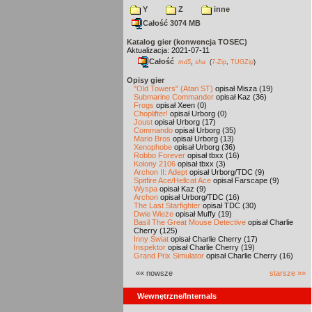
Y
Z
inne
Całość 3074 MB
Katalog gier (konwencja TOSEC)
Aktualizacja: 2021-07-11
Całość
,
md5
sha
(
7-Zip
,
TUGZip
)
Opisy gier
"Old Towers" (Atari ST)
opisał Misza (19)
Submarine Commander
opisał Kaz (36)
Frogs
opisał Xeen (0)
Choplifter!
opisał Urborg (0)
Joust
opisał Urborg (17)
Commando
opisał Urborg (35)
Mario Bros
opisał Urborg (13)
Xenophobe
opisał Urborg (36)
Robbo Forever
opisał tbxx (16)
Kolony 2106
opisał tbxx (3)
Archon II: Adept
opisał Urborg/TDC (9)
Spitfire Ace/Hellcat Ace
opisał Farscape (9)
Wyspa
opisał Kaz (9)
Archon
opisał Urborg/TDC (16)
The Last Starfighter
opisał TDC (30)
Dwie Wieże
opisał Muffy (19)
Basil The Great Mouse Detective
opisał Charlie
Cherry (125)
Inny Świat
opisał Charlie Cherry (17)
Inspektor
opisał Charlie Cherry (19)
Grand Prix Simulator
opisał Charlie Cherry (16)
«« nowsze
starsze »»
Wewnętrzne/Internals