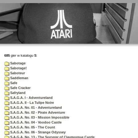
685
gier w katalogu
S
:
Sabotage
Sabotage!
Saboteur
Saddleman
Safe
Safe Cracker
Safryland
S.A.G.A. I - Adventureland
S.A.G.A. II - La Tulipe Noire
S.A.G.A. No. 01 - Adventureland
S.A.G.A. No. 02 - Pirate Adventure
S.A.G.A. No. 03 - Mission Impossible
S.A.G.A. No. 04 - Voodoo Castle
S.A.G.A. No. 05 - The Count
S.A.G.A. No. 06 - Strange Odyssey
S.A.G.A. No. 13 - The Sorcerer of Claymorgue Castle