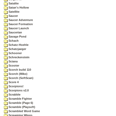
Satalite
Satan's Hollow
Satellite
Saucer
Saucer Adventure
Saucer Formation
Saucer Launch
Saucerian
Savage Pond
Schach
Schatz-Hoehle
Schatzjaeger
Schooner
Schreckenstein
Sciana
Scooter
Scorch build 110
Scorch (Miko)
Scorch (SoftScan)
Score 4
Scorpions!
Scorpions v2.0
Scrabble
Scramble Fighter
Scramble (Page 6)
Scramble (Playsoft)
Scrambled Word Game
Screaming Wings