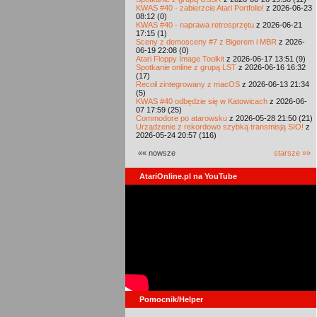
KWAS #40 - zabierzcie Atari Portfolio!
z 2026-06-23
08:12 (0)
KWAS #40 - naprawa retrosprzętu
z 2026-06-21
17:15 (1)
Sceny z demosceny #7 z Bigerem i MBR
z 2026-
06-19 22:08 (0)
Atari Floppy Image Toolkit
z 2026-06-17 13:51 (9)
Spotkanie online z grupą LST
z 2026-06-16 16:32
(17)
Recoil zintegrowany z macOS
z 2026-06-13 21:34
(5)
KWAS #40 odbędzie się w Katowicach
z 2026-06-
07 17:59 (25)
Commodore po atarowsku
z 2026-05-28 21:50 (21)
Urządzenie z rekordowo szybką transmisją SIO!
z
2026-05-24 20:57 (116)
«« nowsze
starsze »»
AtariOnline.pl na YouTube
Pomocnik/Helper