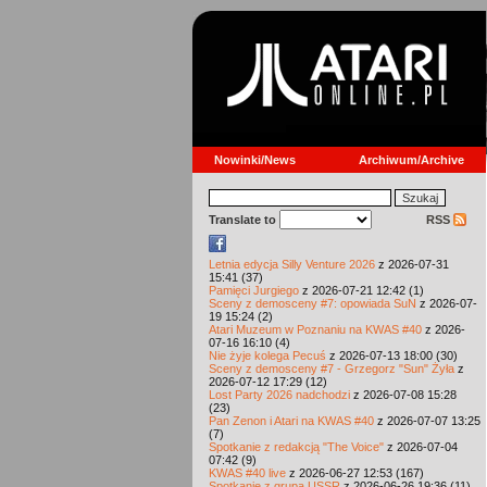
Nowinki/News
Archiwum/Archive
Translate to
RSS
Letnia edycja Silly Venture 2026
z 2026-07-31
15:41 (37)
Pamięci Jurgiego
z 2026-07-21 12:42 (1)
Sceny z demosceny #7: opowiada SuN
z 2026-07-
19 15:24 (2)
Atari Muzeum w Poznaniu na KWAS #40
z 2026-
07-16 16:10 (4)
Nie żyje kolega Pecuś
z 2026-07-13 18:00 (30)
Sceny z demosceny #7 - Grzegorz "Sun" Żyła
z
2026-07-12 17:29 (12)
Lost Party 2026 nadchodzi
z 2026-07-08 15:28
(23)
Pan Zenon i Atari na KWAS #40
z 2026-07-07 13:25
(7)
Spotkanie z redakcją "The Voice"
z 2026-07-04
07:42 (9)
KWAS #40 live
z 2026-06-27 12:53 (167)
Spotkanie z grupą USSR
z 2026-06-26 19:36 (11)