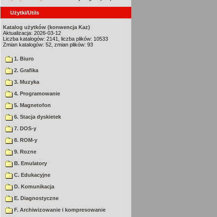
Użytki/Utils
Katalog użytków (konwencja Kaz)
Aktualizacja: 2026-03-12
Liczba katalogów: 2141, liczba plików: 10533
Zmian katalogów: 52, zmian plików: 93
1. Biuro
2. Grafika
3. Muzyka
4. Programowanie
5. Magnetofon
6. Stacja dyskietek
7. DOS-y
8. ROM-y
9. Rozne
B. Emulatory
C. Edukacyjne
D. Komunikacja
E. Diagnostyczne
F. Archiwizowanie i kompresowanie