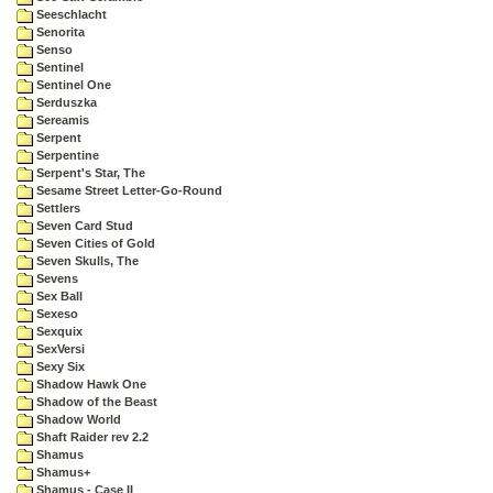
Seeschlacht
Senorita
Senso
Sentinel
Sentinel One
Serduszka
Sereamis
Serpent
Serpentine
Serpent's Star, The
Sesame Street Letter-Go-Round
Settlers
Seven Card Stud
Seven Cities of Gold
Seven Skulls, The
Sevens
Sex Ball
Sexeso
Sexquix
SexVersi
Sexy Six
Shadow Hawk One
Shadow of the Beast
Shadow World
Shaft Raider rev 2.2
Shamus
Shamus+
Shamus - Case II