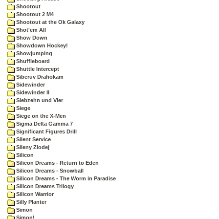
Shootout
Shootout 2 M4
Shootout at the Ok Galaxy
Shot'em All
Show Down
Showdown Hockey!
Showjumping
Shuffleboard
Shuttle Intercept
Siberuv Drahokam
Sidewinder
Sidewinder II
Siebzehn und Vier
Siege
Siege on the X-Men
Sigma Delta Gamma 7
Significant Figures Drill
Silent Service
Sileny Zlodej
Silicon
Silicon Dreams - Return to Eden
Silicon Dreams - Snowball
Silicon Dreams - The Worm in Paradise
Silicon Dreams Trilogy
Silicon Warrior
Silly Planter
Simon
Simon!