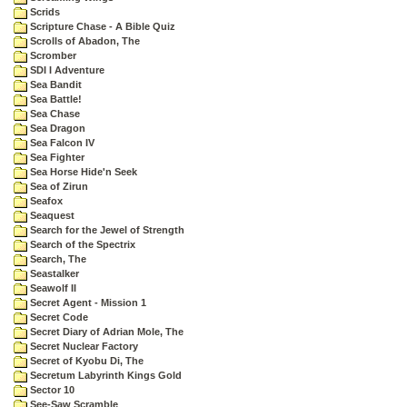
Scrids
Scripture Chase - A Bible Quiz
Scrolls of Abadon, The
Scromber
SDI I Adventure
Sea Bandit
Sea Battle!
Sea Chase
Sea Dragon
Sea Falcon IV
Sea Fighter
Sea Horse Hide'n Seek
Sea of Zirun
Seafox
Seaquest
Search for the Jewel of Strength
Search of the Spectrix
Search, The
Seastalker
Seawolf II
Secret Agent - Mission 1
Secret Code
Secret Diary of Adrian Mole, The
Secret Nuclear Factory
Secret of Kyobu Di, The
Secretum Labyrinth Kings Gold
Sector 10
See-Saw Scramble