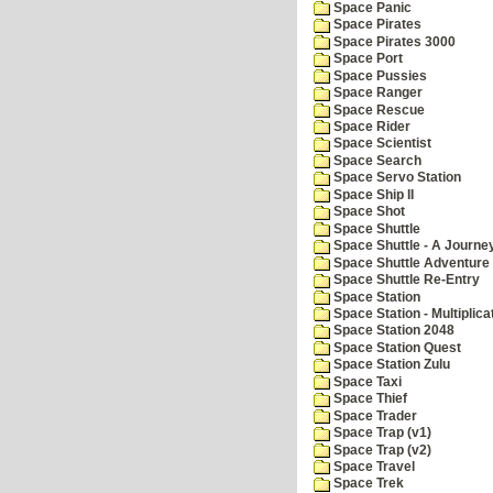
Space Panic
Space Pirates
Space Pirates 3000
Space Port
Space Pussies
Space Ranger
Space Rescue
Space Rider
Space Scientist
Space Search
Space Servo Station
Space Ship II
Space Shot
Space Shuttle
Space Shuttle - A Journe
Space Shuttle Adventure
Space Shuttle Re-Entry
Space Station
Space Station - Multiplica
Space Station 2048
Space Station Quest
Space Station Zulu
Space Taxi
Space Thief
Space Trader
Space Trap (v1)
Space Trap (v2)
Space Travel
Space Trek