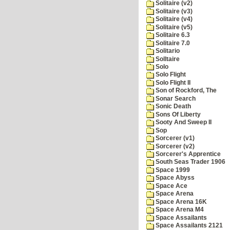
Solitaire (v2)
Solitaire (v3)
Solitaire (v4)
Solitaire (v5)
Solitaire 6.3
Solitaire 7.0
Solitario
Solltaire
Solo
Solo Flight
Solo Flight II
Son of Rockford, The
Sonar Search
Sonic Death
Sons Of Liberty
Sooty And Sweep II
Sop
Sorcerer (v1)
Sorcerer (v2)
Sorcerer's Apprentice
South Seas Trader 1906
Space 1999
Space Abyss
Space Ace
Space Arena
Space Arena 16K
Space Arena M4
Space Assailants
Space Assailants 2121