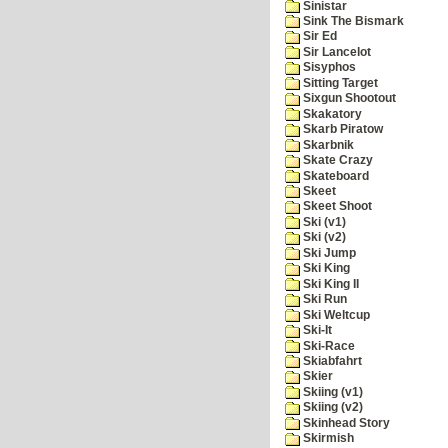
Sinistar
Sink The Bismark
Sir Ed
Sir Lancelot
Sisyphos
Sitting Target
Sixgun Shootout
Skakatory
Skarb Piratow
Skarbnik
Skate Crazy
Skateboard
Skeet
Skeet Shoot
Ski (v1)
Ski (v2)
Ski Jump
Ski King
Ski King II
Ski Run
Ski Weltcup
Ski-It
Ski-Race
Skiabfahrt
Skier
Skiing (v1)
Skiing (v2)
Skinhead Story
Skirmish