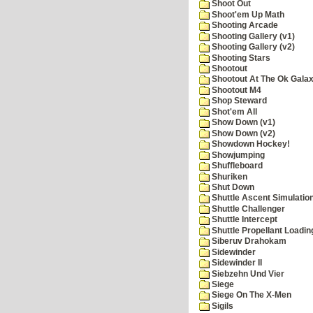
Shoot Out
Shoot'em Up Math
Shooting Arcade
Shooting Gallery (v1)
Shooting Gallery (v2)
Shooting Stars
Shootout
Shootout At The Ok Gala
Shootout M4
Shop Steward
Shot'em All
Show Down (v1)
Show Down (v2)
Showdown Hockey!
Showjumping
Shuffleboard
Shuriken
Shut Down
Shuttle Ascent Simulatio
Shuttle Challenger
Shuttle Intercept
Shuttle Propellant Loadin
Siberuv Drahokam
Sidewinder
Sidewinder II
Siebzehn Und Vier
Siege
Siege On The X-Men
Sigils