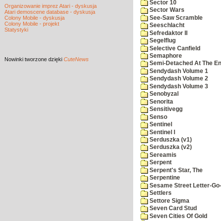
Sector 10
Organizowanie imprez Atari - dyskusja
Sector Wars
Atari demoscene database - dyskusja
See-Saw Scramble
Colony Mobile - dyskusja
Colony Mobile - projekt
Seeschlacht
Statystyki
Sefredaktor II
Segelflug
Selective Canfield
Semaphore
Nowinki
tworzone dzięki
CuteNews
Semi-Detached At The End
Sendydash Volume 1
Sendydash Volume 2
Sendydash Volume 3
Senobyzal
Senorita
Sensitivegg
Senso
Sentinel
Sentinel I
Serduszka (v1)
Serduszka (v2)
Sereamis
Serpent
Serpent's Star, The
Serpentine
Sesame Street Letter-Go
Settlers
Settore Sigma
Seven Card Stud
Seven Cities Of Gold