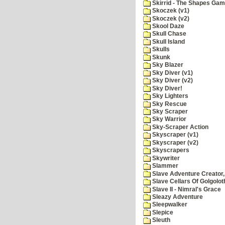
Skirrid - The Shapes Ga
Skoczek (v1)
Skoczek (v2)
Skool Daze
Skull Chase
Skull Island
Skulls
Skunk
Sky Blazer
Sky Diver (v1)
Sky Diver (v2)
Sky Diver!
Sky Lighters
Sky Rescue
Sky Scraper
Sky Warrior
Sky-Scraper Action
Skyscraper (v1)
Skyscraper (v2)
Skyscrapers
Skywriter
Slammer
Slave Adventure Creator,
Slave Cellars Of Golgolot
Slave II - Nimral's Grace
Sleazy Adventure
Sleepwalker
Slepice
Sleuth