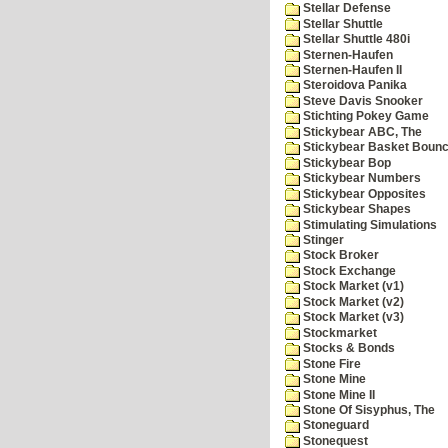
Stellar Defense
Stellar Shuttle
Stellar Shuttle 480i
Sternen-Haufen
Sternen-Haufen II
Steroidova Panika
Steve Davis Snooker
Stichting Pokey Game
Stickybear ABC, The
Stickybear Basket Boun
Stickybear Bop
Stickybear Numbers
Stickybear Opposites
Stickybear Shapes
Stimulating Simulations
Stinger
Stock Broker
Stock Exchange
Stock Market (v1)
Stock Market (v2)
Stock Market (v3)
Stockmarket
Stocks & Bonds
Stone Fire
Stone Mine
Stone Mine II
Stone Of Sisyphus, The
Stoneguard
Stonequest