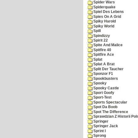
Spider Wars
Spiderquake
Spiel Des Lebens
Spies On A Grid
Spiky Harold
Spiky World
Spill
Spindizzy
Spirit 22
Spite And Malice
Spitfire 40
Spitfire Ace
Splat
Splat A Brat
Split Der Taucher
Sponzor F1
Spookbusters
Spooky
Spooky Castle
Sport Goofy
Sport-Test
Sports Spectacular
Spot Da Boob
Spot The Difference
Sprawdzian Z Historii Pol
Springer
Springer Jack
Sprint I
Sprong