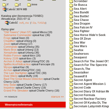
Scromber
Y
Z
inne
Se Busca
Sea Alert
Całość 3074 MB
Sea Bandit
Katalog gier (konwencja TOSEC)
Sea Battle!
Aktualizacja: 2021-07-11
Sea Chase
Całość
,
md5
sha
(
7-Zip
,
TUGZip
)
Sea Dragon
Sea Falcon IV
Opisy gier
Sea Fighter
"Old Towers" (Atari ST)
opisał Misza (19)
Sea Horse Hide'n Seek
Submarine Commander
opisał Kaz (36)
Frogs
opisał Xeen (0)
Sea Of Zirun
Choplifter!
opisał Urborg (0)
Sea War
Joust
opisał Urborg (17)
Sea Wars
Commando
opisał Urborg (35)
Mario Bros
opisał Urborg (13)
Seafox
Xenophobe
opisał Urborg (36)
Seahorses
Robbo Forever
opisał tbxx (16)
Seaquest
Kolony 2106
opisał tbxx (3)
Search For The Jewel Of 
Archon II: Adept
opisał Urborg/TDC (9)
Spitfire Ace/Hellcat Ace
opisał Farscape (9)
Search For The Spectrix
Wyspa
opisał Kaz (9)
Search, The
Archon
opisał Urborg/TDC (16)
Seastalker
The Last Starfighter
opisał TDC (30)
Dwie Wieże
opisał Muffy (19)
Seawolf II
Basil The Great Mouse Detective
opisał Charlie
Secret Agent
Cherry (125)
Secret Agent Mission 1
Inny Świat
opisał Charlie Cherry (17)
Inspektor
opisał Charlie Cherry (19)
Secret Code
Grand Prix Simulator
opisał Charlie Cherry (16)
Secret Diary Of Adrian Mo
Secret Formula
«« nowsze
starsze »»
Secret Nuclear Factory
Secret Of Kyobu Di, The
Wewnętrzne/Internals
Secretum Labyrinth King