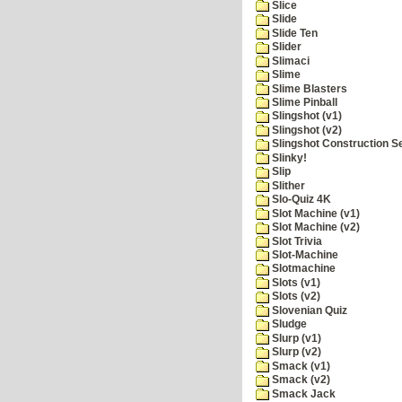
Slice
Slide
Slide Ten
Slider
Slimaci
Slime
Slime Blasters
Slime Pinball
Slingshot (v1)
Slingshot (v2)
Slingshot Construction S
Slinky!
Slip
Slither
Slo-Quiz 4K
Slot Machine (v1)
Slot Machine (v2)
Slot Trivia
Slot-Machine
Slotmachine
Slots (v1)
Slots (v2)
Slovenian Quiz
Sludge
Slurp (v1)
Slurp (v2)
Smack (v1)
Smack (v2)
Smack Jack