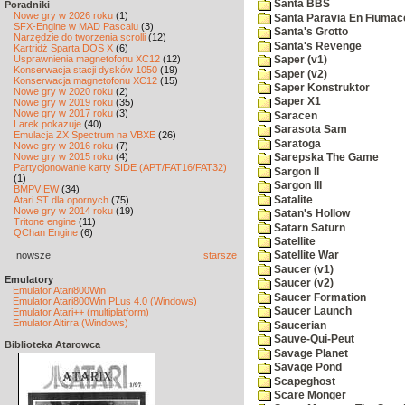
Santa BBS
Poradniki
Nowe gry w 2026 roku
(1)
Santa Paravia En Fiumac
SFX-Engine w MAD Pascalu
(3)
Santa's Grotto
Narzędzie do tworzenia scrolli
(12)
Santa's Revenge
Kartridż Sparta DOS X
(6)
Usprawnienia magnetofonu XC12
(12)
Saper (v1)
Konserwacja stacji dysków 1050
(19)
Saper (v2)
Konserwacja magnetofonu XC12
(15)
Saper Konstruktor
Nowe gry w 2020 roku
(2)
Saper X1
Nowe gry w 2019 roku
(35)
Nowe gry w 2017 roku
(3)
Saracen
Larek pokazuje
(40)
Sarasota Sam
Emulacja ZX Spectrum na VBXE
(26)
Saratoga
Nowe gry w 2016 roku
(7)
Nowe gry w 2015 roku
(4)
Sarepska The Game
Partycjonowanie karty SIDE (APT/FAT16/FAT32)
Sargon II
(1)
Sargon III
BMPVIEW
(34)
Satalite
Atari ST dla opornych
(75)
Nowe gry w 2014 roku
(19)
Satan's Hollow
Tritone engine
(11)
Satarn Saturn
QChan Engine
(6)
Satellite
nowsze
starsze
Satellite War
Saucer (v1)
Emulatory
Saucer (v2)
Emulator Atari800Win
Saucer Formation
Emulator Atari800Win PLus 4.0 (Windows)
Saucer Launch
Emulator Atari++ (multiplatform)
Emulator Altirra (Windows)
Saucerian
Sauve-Qui-Peut
Biblioteka Atarowca
Savage Planet
Savage Pond
Scapeghost
Scare Monger