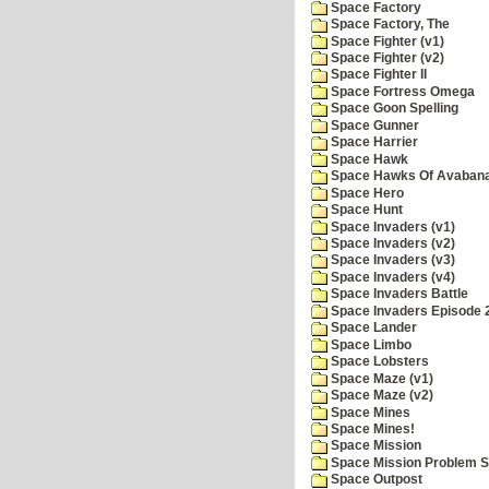
Space Factory
Space Factory, The
Space Fighter (v1)
Space Fighter (v2)
Space Fighter II
Space Fortress Omega
Space Goon Spelling
Space Gunner
Space Harrier
Space Hawk
Space Hawks Of Avabana
Space Hero
Space Hunt
Space Invaders (v1)
Space Invaders (v2)
Space Invaders (v3)
Space Invaders (v4)
Space Invaders Battle
Space Invaders Episode 
Space Lander
Space Limbo
Space Lobsters
Space Maze (v1)
Space Maze (v2)
Space Mines
Space Mines!
Space Mission
Space Mission Problem S
Space Outpost