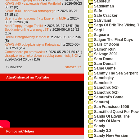
Saboteur
KWAS #40 - zabierzcie Atari Portfolio!
z 2026-06-23
Saddleman
08:12 (0)
KWAS #40 - naprawa retrosprzętu
z 2026-06-21
Safe
17:15 (1)
Safe Cracker
Sceny z demosceny #7 z Bigerem i MBR
z 2026-
Safryland
06-19 22:08 (0)
Saga Of Erik The Viking, 
Atari Floppy Image Toolkit
z 2026-06-17 13:51 (9)
Spotkanie online z grupą LST
z 2026-06-16 16:32
Sagi 1
(16)
Saguaro
Recoil zintegrowany z macOS
z 2026-06-13 21:34
Saigon The Final Days
(5)
KWAS #40 odbędzie się w Katowicach
z 2026-06-
Sails Of Doom
07 17:59 (25)
Salmon Run
Commodore po atarowsku
z 2026-05-28 21:50 (21)
Salvage 2001
Urządzenie z rekordowo szybką transmisją SIO!
z
Sam Doma
2026-05-24 20:57 (116)
Sam Doma II
«« nowsze
starsze »»
Same Game
Sammy The Sea Serpent
AtariOnline.pl na YouTube
Samobojcy
Samolocik
Samotnik (v1)
Samotnik (v2)
Samurai's Game
Samuraj
San Francisco 1906
Sanctified Quest For Pow
Sands Of Egypt, The
Sands Of Mars
Sandy
Sandy 3.2
Pomocnik/Helper
Sandy New Version