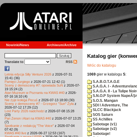
Nowinki/News
Archiwum/Archive
Katalog gier (konwe
Translate to
RSS
Wróc do katalogu
1069
gier w katalogu
S
:
Letnia edycja Silly Venture 2026
z 2026-07-31
15:41 (36)
S.A.B.O.T.A.G.E
Pamięci Jurgiego
z 2026-07-21 12:42 (1)
Sceny z demosceny #7: opowiada SuN
z 2026-07-
S.A.G.A. I - Adventurelan
19 15:24 (2)
S.A.G.A. II - La Tulipe Noir
Atari Muzeum w Poznaniu na KWAS #40
z 2026-
S.N.O.P System NapeĂŞn
07-16 16:10 (4)
Nie żyje kolega Pecuś
z 2026-07-13 18:00 (30)
S.O.S. Mangan
Sceny z demosceny #7 - Grzegorz "Sun" Żyła
z
SDI I Adventure, The
2026-07-12 17:29 (12)
SLCC Blackjack
Lost Party 2026 nadchodzi
z 2026-07-08 15:28
SOS Saturn
(23)
Pan Zenon i Atari na KWAS #40
z 2026-07-07 13:25
SS Achilles
(7)
Sabotage (v1)
Spotkanie z redakcją "The Voice"
z 2026-07-04
Sabotage (v2)
07:42 (9)
KWAS #40 live
z 2026-06-27 12:53 (167)
Sabotage!
Spotkanie z grupą USSR
z 2026-06-26 19:36 (11)