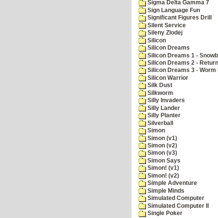
Sigma Delta Gamma 7
Sign Language Fun
Significant Figures Drill
Silent Service
Sileny Zlodej
Silicon
Silicon Dreams
Silicon Dreams 1 - Snowb
Silicon Dreams 2 - Retur
Silicon Dreams 3 - Worm 
Silicon Warrior
Silk Dust
Silkworm
Silly Invaders
Silly Lander
Silly Planter
Silverball
Simon
Simon (v1)
Simon (v2)
Simon (v3)
Simon Says
Simon! (v1)
Simon! (v2)
Simple Adventure
Simple Minds
Simulated Computer
Simulated Computer II
Single Poker