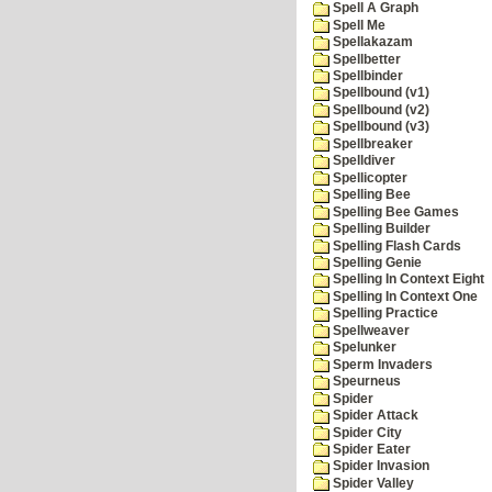
Spell A Graph
Spell Me
Spellakazam
Spellbetter
Spellbinder
Spellbound (v1)
Spellbound (v2)
Spellbound (v3)
Spellbreaker
Spelldiver
Spellicopter
Spelling Bee
Spelling Bee Games
Spelling Builder
Spelling Flash Cards
Spelling Genie
Spelling In Context Eight
Spelling In Context One
Spelling Practice
Spellweaver
Spelunker
Sperm Invaders
Speurneus
Spider
Spider Attack
Spider City
Spider Eater
Spider Invasion
Spider Valley