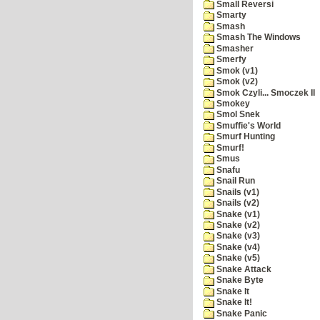
Small Reversi
Smarty
Smash
Smash The Windows
Smasher
Smerfy
Smok (v1)
Smok (v2)
Smok Czyli... Smoczek II
Smokey
Smol Snek
Smuffie's World
Smurf Hunting
Smurf!
Smus
Snafu
Snail Run
Snails (v1)
Snails (v2)
Snake (v1)
Snake (v2)
Snake (v3)
Snake (v4)
Snake (v5)
Snake Attack
Snake Byte
Snake It
Snake It!
Snake Panic