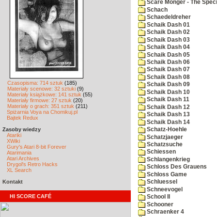
Scare Monger - The Specia
Schach
Schaedeldreher
Schaik Dash 01
Schaik Dash 02
Schaik Dash 03
Schaik Dash 04
Schaik Dash 05
Schaik Dash 06
Schaik Dash 07
Schaik Dash 08
Czasopisma: 714 sztuk
(185)
Schaik Dash 09
Materiały scenowe: 32 sztuki
(9)
Schaik Dash 10
Materiały książkowe: 141 sztuk
(55)
Schaik Dash 11
Materiały firmowe: 27 sztuk
(20)
Materiały o grach: 351 sztuk
(211)
Schaik Dash 12
Spiżarnia Voya na Chomikuj.pl
Schaik Dash 13
Bajtek Redux
Schaik Dash 14
Zasoby wiedzy
Schatz-Hoehle
Atariki
Schatzjaeger
XWiki
Schatzsuche
Gury's Atari 8-bit Forever
Schiessen
Atarimania
Atari Archives
Schlangenkrieg
Drygol's Retro Hacks
Schloss Des Grauens
XL Search
Schloss Game
Kontakt
Schluessel
Schneevogel
HI SCORE CAFÉ
School II
Schooner
Schraenker 4