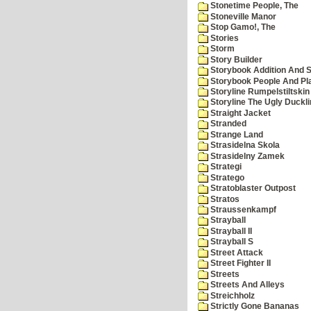
Stonetime People, The
Stoneville Manor
Stop Gamo!, The
Stories
Storm
Story Builder
Storybook Addition And S
Storybook People And Pl
Storyline Rumpelstiltskin
Storyline The Ugly Duckl
Straight Jacket
Stranded
Strange Land
Strasidelna Skola
Strasidelny Zamek
Strategi
Stratego
Stratoblaster Outpost
Stratos
Straussenkampf
Strayball
Strayball II
Strayball S
Street Attack
Street Fighter II
Streets
Streets And Alleys
Streichholz
Strictly Gone Bananas