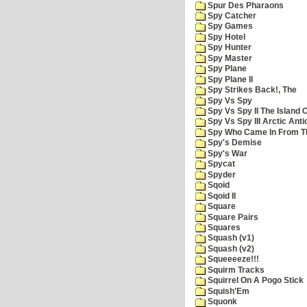
Spur Des Pharaons
Spy Catcher
Spy Games
Spy Hotel
Spy Hunter
Spy Master
Spy Plane
Spy Plane II
Spy Strikes Back!, The
Spy Vs Spy
Spy Vs Spy II The Island 
Spy Vs Spy III Arctic Anti
Spy Who Came In From T
Spy's Demise
Spy's War
Spycat
Spyder
Sqoid
Sqoid II
Square
Square Pairs
Squares
Squash (v1)
Squash (v2)
Squeeeeze!!!
Squirm Tracks
Squirrel On A Pogo Stick
Squish'Em
Squonk