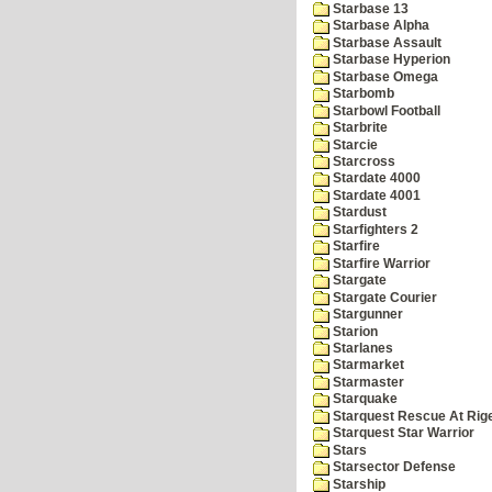
Starbase 13
Starbase Alpha
Starbase Assault
Starbase Hyperion
Starbase Omega
Starbomb
Starbowl Football
Starbrite
Starcie
Starcross
Stardate 4000
Stardate 4001
Stardust
Starfighters 2
Starfire
Starfire Warrior
Stargate
Stargate Courier
Stargunner
Starion
Starlanes
Starmarket
Starmaster
Starquake
Starquest Rescue At Rige
Starquest Star Warrior
Stars
Starsector Defense
Starship