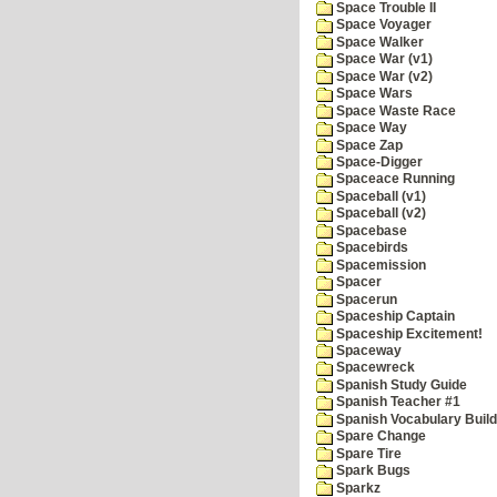
Space Trouble II
Space Voyager
Space Walker
Space War (v1)
Space War (v2)
Space Wars
Space Waste Race
Space Way
Space Zap
Space-Digger
Spaceace Running
Spaceball (v1)
Spaceball (v2)
Spacebase
Spacebirds
Spacemission
Spacer
Spacerun
Spaceship Captain
Spaceship Excitement!
Spaceway
Spacewreck
Spanish Study Guide
Spanish Teacher #1
Spanish Vocabulary Build
Spare Change
Spare Tire
Spark Bugs
Sparkz