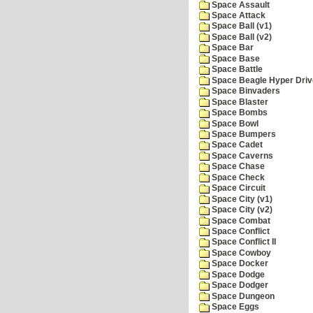
Space Assault
Space Attack
Space Ball (v1)
Space Ball (v2)
Space Bar
Space Base
Space Battle
Space Beagle Hyper Driv
Space Binvaders
Space Blaster
Space Bombs
Space Bowl
Space Bumpers
Space Cadet
Space Caverns
Space Chase
Space Check
Space Circuit
Space City (v1)
Space City (v2)
Space Combat
Space Conflict
Space Conflict II
Space Cowboy
Space Docker
Space Dodge
Space Dodger
Space Dungeon
Space Eggs