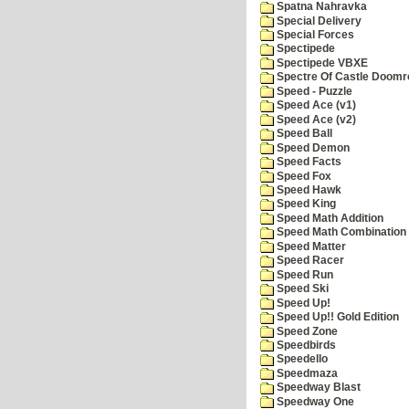
Spatna Nahravka
Special Delivery
Special Forces
Spectipede
Spectipede VBXE
Spectre Of Castle Doomr
Speed - Puzzle
Speed Ace (v1)
Speed Ace (v2)
Speed Ball
Speed Demon
Speed Facts
Speed Fox
Speed Hawk
Speed King
Speed Math Addition
Speed Math Combination
Speed Matter
Speed Racer
Speed Run
Speed Ski
Speed Up!
Speed Up!! Gold Edition
Speed Zone
Speedbirds
Speedello
Speedmaza
Speedway Blast
Speedway One