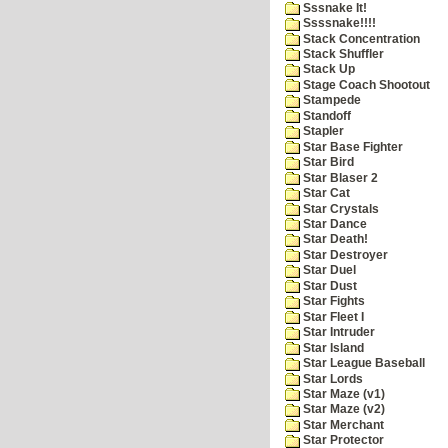
Sssnake It!
Ssssnake!!!!
Stack Concentration
Stack Shuffler
Stack Up
Stage Coach Shootout
Stampede
Standoff
Stapler
Star Base Fighter
Star Bird
Star Blaser 2
Star Cat
Star Crystals
Star Dance
Star Death!
Star Destroyer
Star Duel
Star Dust
Star Fights
Star Fleet I
Star Intruder
Star Island
Star League Baseball
Star Lords
Star Maze (v1)
Star Maze (v2)
Star Merchant
Star Protector