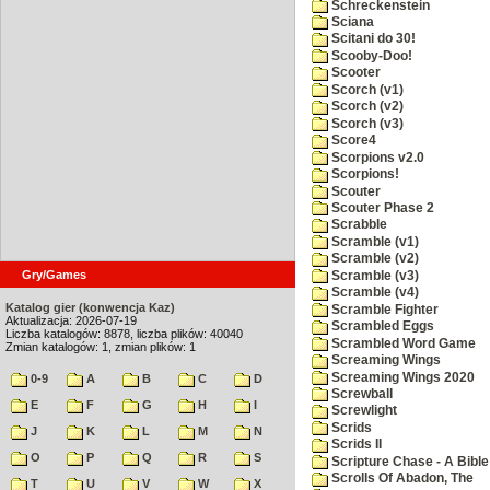
Schreckenstein
Sciana
Scitani do 30!
Scooby-Doo!
Scooter
Scorch (v1)
Scorch (v2)
Scorch (v3)
Score4
Scorpions v2.0
Scorpions!
Scouter
Scouter Phase 2
Scrabble
Scramble (v1)
Scramble (v2)
Gry/Games
Scramble (v3)
Scramble (v4)
Katalog gier (konwencja Kaz)
Scramble Fighter
Aktualizacja: 2026-07-19
Scrambled Eggs
Liczba katalogów: 8878, liczba plików: 40040
Scrambled Word Game
Zmian katalogów: 1, zmian plików: 1
Screaming Wings
Screaming Wings 2020
0-9
A
B
C
D
Screwball
E
F
G
H
I
Screwlight
Scrids
J
K
L
M
N
Scrids II
O
P
Q
R
S
Scripture Chase - A Bible
Scrolls Of Abadon, The
T
U
V
W
X