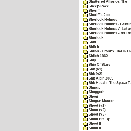
Shattered Alliance, The
Sheep-Race
Sheriff
Sheriff's Job
Sherlock Holmes
Sherlock Holmes - Crimin
Sherlock Holmes A Lukos
Sherlock Holmes And The
Sherlock!
Shift
Shift It
Shiloh - Grant's Trial In T
Shiloh 1862
Ship
Ship Of Stars
Shit (v1)
Shit (v2)
Shit Alpin 2005
Shit Head In The Space T
Shmup
Shoggoth
Shogi
Shogun Master
Shoot (v1)
Shoot (v2)
Shoot (v3)
Shoot Em Up
Shoot II
Shoot It