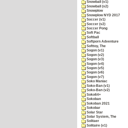
Snowball (v1)
Snowball (v2)
Snowplow
Snowplow NYD 2017
Soccer (v1)
Soccer (v2)
Soccer Pong
Soft Pac
Softball
Softporn Adventure
Softtoy, The
Sogon (v1)
Sogon (v2)
Sogon (v3)
Sogon (v4)
Sogon (v5)
Sogon (v6)
Sogon (v7)
Soko Maniac
Soko-Ban (v1)
Soko-Ban (v2)
Soko64+
Sokoban
Sokoban 2021
Sokobar
Solar Star
Solar System, The
Solitaer
Solitaire (v1)