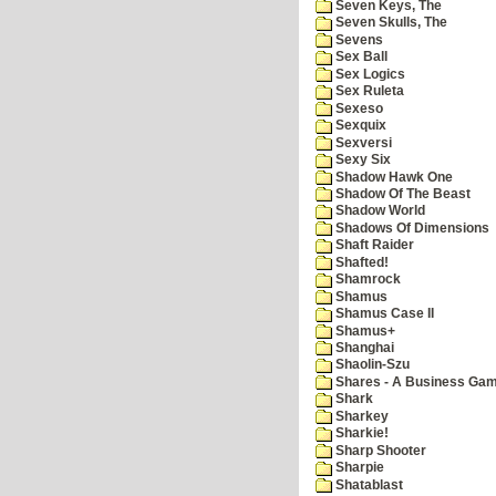
Seven Keys, The
Seven Skulls, The
Sevens
Sex Ball
Sex Logics
Sex Ruleta
Sexeso
Sexquix
Sexversi
Sexy Six
Shadow Hawk One
Shadow Of The Beast
Shadow World
Shadows Of Dimensions
Shaft Raider
Shafted!
Shamrock
Shamus
Shamus Case II
Shamus+
Shanghai
Shaolin-Szu
Shares - A Business Ga
Shark
Sharkey
Sharkie!
Sharp Shooter
Sharpie
Shatablast