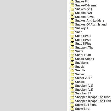
Snake Pit
Snake-O-Nyms
Snakes (v1)
Snakes (v2)
Snakes Alive
Snakes And Ladders
Snakes Of Atari Island
Snakey II
Snap
Snap II (v1)
Snap II (v2)
Snap II Plus
Snapper, The
Snark
Snark Hunt
Sneak Attack
Sneakers
Sneek
Snertle
Sniper
Sniper 2007
Snokie
Snooker (v1)
Snooker (v2)
Snooker 87
Snooper Troops The Disa
Snooper Troops The Grani
Snow Ball Fight
Snow Bird