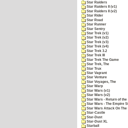
Star Raiders
Star Raiders II (v1)
Star Raiders II (v2)
Star Rider
Star Road
Star Runner
Star Sentry
Star Trek (v1)
Star Trek (v2)
Star Trek (v3)
Star Trek (v4)
Star Trek 3.2
Star Trek III
Star Trek The Game
Star Trek, The
Star Trux
Star Vagrant
Star Venture
Star Voyages, The
Star Warp
Star Wars (v1)
Star Wars (v2)
Star Wars - Return of the 
Star Wars - The Empire S
Star Wars Attack On The 
Star-Castle
Star-Dust
Star-Dust XL
Starball